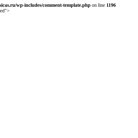
icas.ru/wp-includes/comment-template.php
on line
1196
sed">