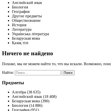
Английский язык
Биология
География
Другие предметы
Обществознание
История
Литература
Українська література
Беларуская мова
Қазақ тiлi
Ничего не найдено
Похоже, мы не можем найти то, что вы искали. Возможно, пои
Найти:
Предметы
Алгебра
(38 635)
Английский язык
(18 408)
Беларуская мова
(390)
Биология
(14 886)
География
(951)