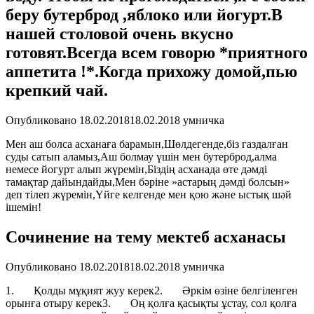
беру бутерброд ,яблоко или йогурт.В
нашей столовой очень вкусно
готовят.Всегда всем говорю *приятного
аппетита !*.Когда прихожу домой,пью
крепкий чай.
Опубликовано
18.02.2018
18.02.2018
умничка
Мен аш болса асханаға барамын,Шөлдегенде,біз газдалған
суды сатып аламыз,Аш болмау үшін мен бутерброд,алма
немесе йогурт алып жүремін,Біздің асханада өте дәмді
тамақтар дайындайды,Мен бәріне »астарың дәмді болсын»
деп тілеп жүремін,Үйге келгенде мен қою және ыстық шәй
ішемін!
Сочинение на тему мектеб асханасы
Опубликовано
18.02.2018
18.02.2018
умничка
1. Қолды мұқият жуу керек2. Әркім өзіне белгіленген
орынға отыру керек3. Оң қолға қасықты ұстау, сол қолға