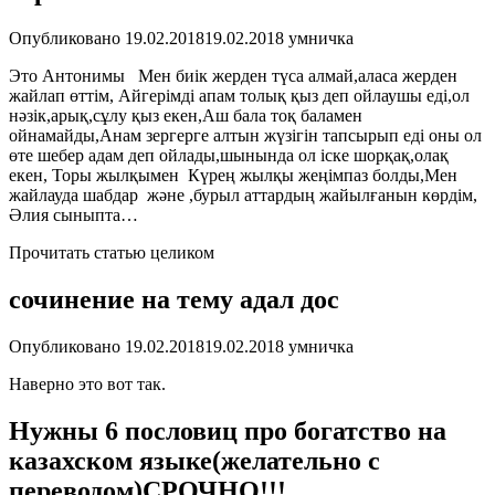
Опубликовано
19.02.2018
19.02.2018
умничка
Это Антонимы Мен биік жерден түса алмай,аласа жерден
жайлап өттім, Айгерімді апам толық қыз деп ойлаушы еді,ол
нәзік,арық,сұлу қыз екен,Аш бала тоқ баламен
ойнамайды,Анам зергерге алтын жүзігін тапсырып еді оны ол
өте шебер адам деп ойлады,шынында ол іске шорқақ,олақ
екен, Торы жылқымен Күрең жылқы жеңімпаз болды,Мен
жайлауда шабдар және ,бурыл аттардың жайылғанын көрдім,
Әлия сыныпта…
Прочитать статью целиком
сочинение на тему адал дос
Опубликовано
19.02.2018
19.02.2018
умничка
Наверно это вот так.
Нужны 6 пословиц про богатство на
казахском языке(желательно с
переводом)СРОЧНО!!!