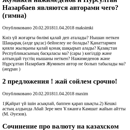
Назарбаев являются авторами чего?
(гимна)
Опубликовано
20.02.2018
11.04.2018
maksimki
Киiз үй жоғарғы бөлiмi қалай деп аталады? Нышан неткен
Шаңырақ (әлде ұқсас) бейнелеу ие болады? Қанаттармен
қияли жылқыны қалай қонақ шақырып алады? Қазақстан
Республикасының басқаласы ма? (сары ) көгiлдiр және
алтындай түстiң нышаны неткен? Нажимеденов және
Нұрсұлтан Назарбаев Жумикен автор не болып табылады ма?
(әнұран )
2 предложения ! жай сойлем срочно!
Опубликовано
20.02.2018
11.04.2018
maxim
1)Қайрат үй ішін асықпай, баппен қарап шықты.2) Кешкі
астың алдында Абай Зере мен Ұлжанға Камшат жайын айтты
(М. Әуезов).
Сочинение про валюту на казахском