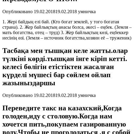
Опубликовано
19.02.2018
19.02.2018
умничка
1. Жері байдың елі бай. (Кто богат землей, у того богатая
страна). 2. Жер байлықтың анасы болса, әкесі – еңбек. (Земля –
мать богатства, отец – труд) 3. Жер байлықтың көзі, еңбеккер
иесінің өзі. (Земля – источник богатства,хозяин её – труженик)
Тасбақа мен тышқан келе жатты.олар
түлкіні көрді.тышқан інге кіріп кетті.
келесі бөлігін етістіктен жасалған
күрделі мүшесі бар сөйлем ойлап
жазыныздаршы
Опубликовано
19.02.2018
19.02.2018
умничка
Переведите такс на казахский,Когда
голоден,иду с столовую.Когда нам
хочется пить,покупаем газированную
воду.Чтобы не проголодаться ,я с собой