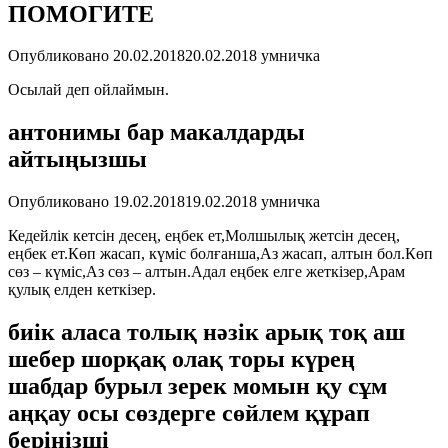
ПОМОГИТЕ
Опубликовано
20.02.2018
20.02.2018
умничка
Осылай деп ойлаймын.
антонимы бар макалдарды
айтыңызшы
Опубликовано
19.02.2018
19.02.2018
умничка
Кедейлік кетсін десең, еңбек ет,Молшылық жетсін десең,
еңбек ет.Көп жасап, күміс болғанша,Аз жасап, алтын бол.Көп
сөз – күміс,Аз сөз – алтын.Адал еңбек елге жеткізер,Арам
қулық елден кеткізер.
биік аласа толық нәзік арық тоқ аш
шебер шорқақ олақ торы күрең
шабдар бурыл зерек момын қу сұм
аңқау осы сөздерге сөйлем құрап
берінізші