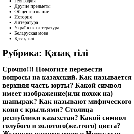
География
Другие предметы
Обществознание
История
Литература
Українська література
Беларуская мова
Қазақ тiлi
Рубрика: Қазақ тiлi
Срочно!!! Помогите перевести
вопросы на казахский. Как называется
верхняя часть юрты? Какой символ
имеет изображение(или похож на)
шанырак? Как называют мифического
коня с крыльями? Столица
республики казахстан? Какой символ
голубого и золотого(желтого) цвета?
Жумикен нажимеденов и Нурсултан