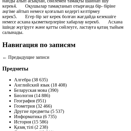
нанды алып асықпай, сөйлемей тамақты шайнап ішу
керек4. Оқушылар тамақтанып отырғанда бір- біріне
әңгіме айтып немесе қозғалып кедергі келтірмеу
керек5. Егер бір зат керек болған жағдайда кезекшіге
немесе асхана қызметкерлеріне хабарлау керек6. Асхана
ішінде жүгіруге және қатты сөйлеуге, ластауға қатаң тыйым
салынады.
Навигация по записям
← Предыдущие записи
Предметы
Алгебра
(38 635)
Английский язык
(18 408)
Беларуская мова
(390)
Биология
(14 886)
География
(951)
Геометрия
(32 466)
Другие предметы
(5 537)
Информатика
(6 735)
История
(15 586)
Қазақ тiлi
(2 238)