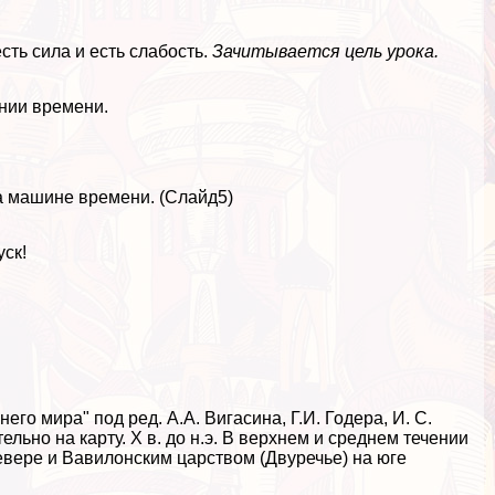
сть сила и есть слабость.
Зачитывается цель урока.
инии времени.
на машине времени. (Слайд5)
уск!
его мира" под ред. А.А. Вигасина, Г.И. Годера, И. С.
льно на карту. X в. до н.э. В верхнем и среднем течении
евере и Вавилонским царством (Двуречье) на юге