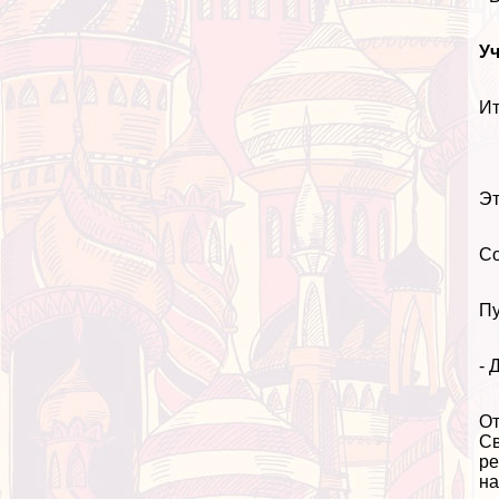
У
Ит
Эт
Со
Пу
- 
От
Св
ре
на