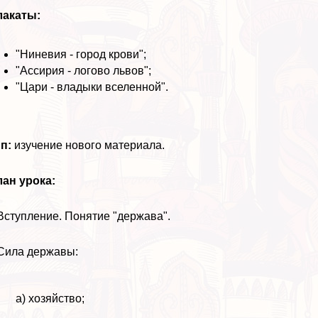
лакаты:
"Ниневия - город крови";
"Ассирия - логово львов";
"Цари - владыки вселенной".
ип:
изучение нового материала.
ан урока:
Вступление. Понятие "держава".
Сила державы:
а) хозяйство;