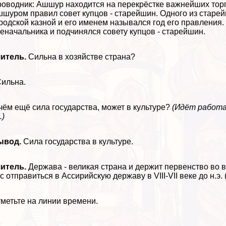
оводник: Ашшур находится на перекрёстке важнейших торго
шуром правил совет купцов - старейшин. Одного из старей
родской казной и его именем назывался год его правления.
еначальника и подчинялся совету купцов - старейшин.
итель.
Сильна в хозяйстве страна?
Сильна.
чём ещё сила государства, может в культуре?
(Идёт работа с
.)
ывод.
Сила государства в культуре.
итель.
Держава - великая страна и держит первенство во в
с отправиться в Ассирийскую державу в VIII-VII веке до н.э.
метьте на линии времени.