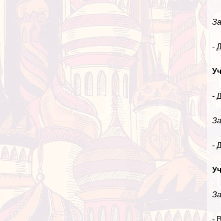
За
- 
У
- 
З
- 
Уч
З
- 