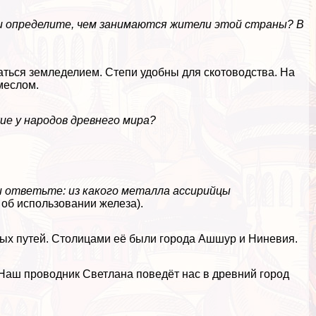
 и определите, чем занимаются жители этой страны? В
маться земледелием. Степи удобны для скотоводства. На
меслом.
ие у народов древнего мира?
ы и ответьте: из какого металла ассирийцы
 об использовании железа).
вых путей. Столицами её были города Ашшур и Ниневия.
Наш проводник Светлана поведёт нас в древний город