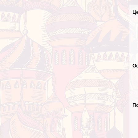
Ц
О
П