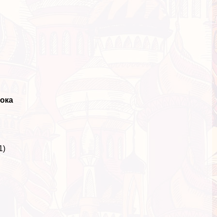
ока
1)