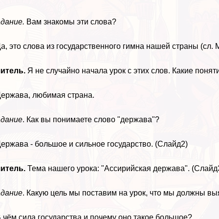
дание.
Вам знакомы эти слова?
Да, это слова из государственного гимна нашей страны (сл. 
читель.
Я не случайно начала урок с этих слов. Какие поня
Держава, любимая страна.
адание
. Как вы понимаете слово "держава"?
Держава - большое и сильное государство. (Слайд2)
итель.
Тема нашего урока: "Ассирийская держава". (Слайд
адание
. Какую цель мы поставим на урок, что мы должны в
В чём сила государства и почему оно такое большое?