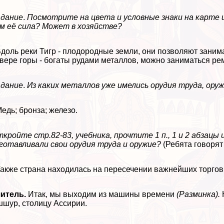
адание
.
Посмотрите на цвета и условные знаки на карте
м её сила? Может в хозяйстве?
Вдоль реки Тигр - плодородные земли, они позволяют зани
вере горы - богаты рудами металлов, можно заниматься ре
адание
.
Из каких металлов уже имелись орудия труда, оруж
Медь; бронза; железо.
кройте стр.82-83, учебника, прочтите 1 п., 1 и 2 абзац
готавливали свои орудия труда и оружие?
(Ребята
говорят
Также страна находилась на пересечении важнейших торго
читель.
Итак, мы выходим из машины времени
(Разминка).
шур, столицу Ассирии.