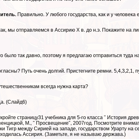
читель.
Правильно. У любого государства, как и у человека е
ак, мы отправляемся в Ассирию X в. до н.э. Покажите на л
о было так давно, поэтому я предлагаю отправиться туда 
гласны? Путь очень долгий. Пристегните ремни. 5,4,3,2,1, п
тешественникам всегда нужна карта?
Да. (Слайд6)
кройте страницу31 учебника для 5-го класса " История древн
енцицкой, М., " Просвещение", 2007год. Посмотрите внимате
ки Тигр между Сирией на западе, государством Урарту на с
ходилась Ассирия. (Заметьте, я не называю держава.)