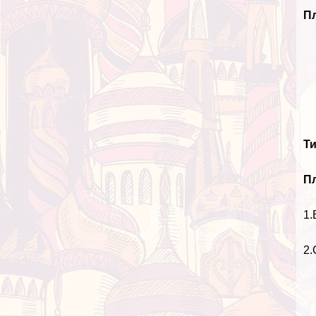
П
Т
Пл
1.
2.