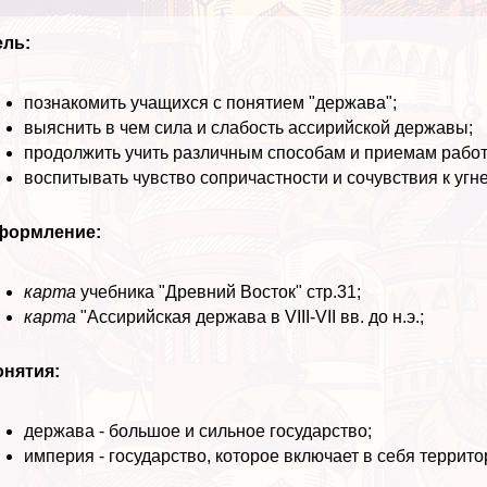
ель:
познакомить учащихся с понятием "держава";
выяснить в чем сила и слабость ассирийской державы;
продолжить учить различным способам и приемам работ
воспитывать чувство сопричастности и сочувствия к уг
формление:
карта
учебника "Древний Восток" стр.31;
карта
"Ассирийская держава в VIII-VII вв. до н.э.;
онятия:
держава - большое и сильное государство;
империя - государство, которое включает в себя террит