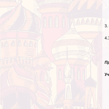
3.
4.
П
Уч