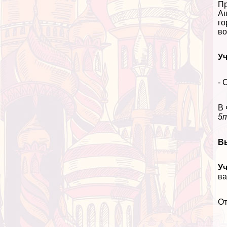
Пр
Аш
го
во
Уч
- 
В 
5п
В
Уч
ва
От