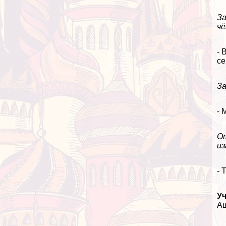
З
чё
- 
се
З
- 
От
из
- 
У
Аш