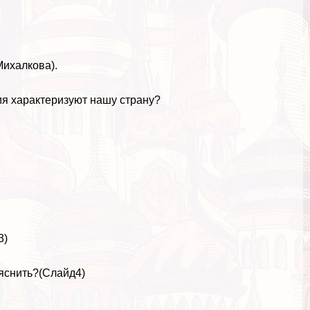
Михалкова).
тия хаpaктеризуют нашу страну?
3)
ыяснить?(Слайд4)