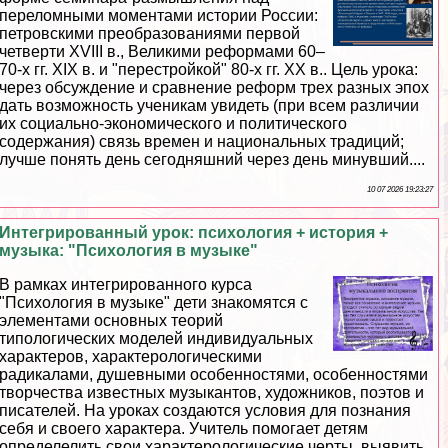
переломными моментами истории России:
петровскими преобразованиями первой
четверти XVIII в., Великими реформами 60–
70-х гг. XIX в. и "перестройкой" 80-х гг. ХХ в.. Цель урока:
через обсуждение и сравнение реформ трех разных эпох
дать возможность ученикам увидеть (при всем различии
их социально-экономического и политического
содержания) связь времен и национальных традиций;
лучше понять день сегодняшний через день минувший....
10 07 2026 19:23:27
Интегрированный урок: психология + история +
музыка: "Психология в музыке"
В рамках интегрированного курса
"Психология в музыке" дети знакомятся с
элементами основных теорий
типологических моделей индивидуальных
хаpaктеров, хаpaктерологическими
радикалами, душевными особенностями, особенностями
творчества известных музыкантов, художников, поэтов и
писателей. На уроках создаются условия для познания
себя и своего хаpaктера. Учитель помогает детям
определелить свои хаpaктерологические черты, выявить