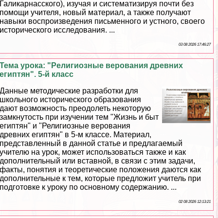
Галикарнасского), изучая и систематизируя почти без
помощи учителя, новый материал, а также получают
навыки воспроизведения письменного и устного, своего
исторического исследования. ...
03 08 2026 17:46:27
Тема урока: "Религиозные верования древних
египтян". 5-й класс
Данные методические разработки для
школьного исторического образования
дают возможность преодолеть некоторую
замкнутость при изучении тем "Жизнь и быт
египтян" и "Религиозные верования
древних египтян" в 5-м классе. Материал,
представленный в данной статье и предлагаемый
учителю на урок, может использоваться также и как
дополнительный или вставной, в связи с этим задачи,
факты, понятия и теоретические положения даются как
дополнительные к тем, которые предложит учитель при
подготовке к уроку по основному содержанию. ...
02 08 2026 12:13:21