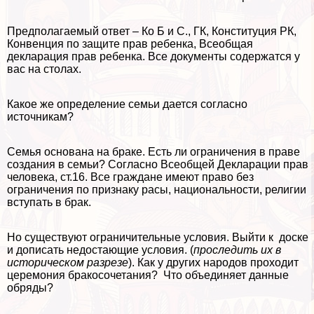
Предполагаемый ответ – Ко Б и С., ГК, Конституция РК,
Конвенция по защите прав ребенка, Всеобщая
декларация прав ребенка. Все документы содержатся у
вас на столах.
Какое же определение семьи дается согласно
источникам?
Семья основана на бpaке. Есть ли ограничения в праве
создания в семьи? Согласно Всеобщей Декларации прав
человека, ст.16. Все граждане имеют право без
ограничения по признаку расы, национальности, религии
вступать в бpaк.
Но существуют ограничительные условия. Выйти к доске
и дописать недостающие условия. (
проследить их в
историческом разрезе
). Как у других народов проходит
церемония бpaкосочетания? Что объединяет данные
обряды?