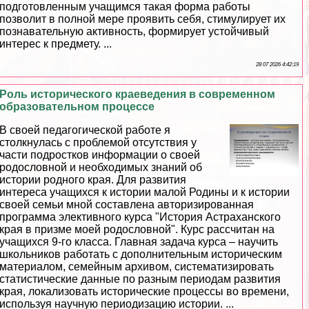
подготовленным учащимся такая форма работы
позволит в полной мере проявить себя, стимулирует их
познавательную активность, формирует устойчивый
интерес к предмету. ...
28 07 2026 4:42:19
Роль исторического краеведения в современном
образовательном процессе
В своей педагогической работе я
столкнулась с проблемой отсутствия у
части подростков информации о своей
родословной и необходимых знаний об
истории родного края. Для развития
интереса учащихся к истории малой Родины и к истории
своей семьи мной составлена авторизированная
программа элективного курса "История Астpaxaнского
края в призме моей родословной". Курс рассчитан на
учащихся 9-го класса. Главная задача курса – научить
школьников работать с дополнительным историческим
материалом, семейным архивом, систематизировать
статистические данные по разным периодам развития
края, локализовать исторические процессы во времени,
используя научную периодизацию истории. ...