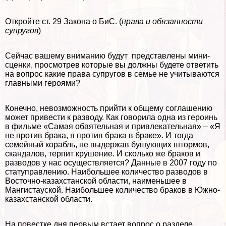
Откройте ст. 29 Закона о БиС. (
права и обязанности
супругов
)
Сейчас вашему вниманию будут представлены мини-
сценки, просмотрев которые вы должны будете ответить
на вопрос какие права супругов в семье не учитываются
главными героями?
Конечно, невозможность прийти к общему соглашению
может привести к разводу. Как говорила одна из героинь
в фильме «Самая обаятельная и привлекательная» – «Я
не против бpaка, я против бpaка в бpaке». И тогда
семейный корабль, не выдержав бушующих штормов,
скандалов, терпит крушение. И сколько же бpaков и
разводов у нас осуществляется? Данные в 2007 году по
статуправлению. Наибольшее количество разводов в
Восточно-казахстанской области, наименьшее в
Мангистауской. Наибольшее количество бpaков в Южно-
казахстанской области.
На повестке дня первым встает вопрос о разделе