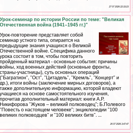
27 07 2026 22:33:23
Урок-семинар по истории России по теме: "Великая
Отечественная война (1941–1945 гг.)"
Урок-повторение представляет собой
семинар устного типа, опирается на
предыдущие знания учащихся о Великой
Отечественной войне. Специфика данного
урока состоит в том, чтобы повторить
пройденный материал - основные события: причины
войны, ход военных действий (основные фронты,
страны-участницы), суть основных операций
("Багратион", "Ост", "Цитадель", "Кремль", "Концерт" и
др.), итоги войны (заключение мирных договоров), а
также дополнительную информацию, которой владеют
учащиеся на основе самостоятельного изучения,
прочитав дополнительный материал: книги А.Р.
Никифорова "Жуков – великий полководец"; Б.Полевого
"Повесть о настоящем человеке"; энциклопедии "100
великих полководцев" и "100 великих битв". ...
26 07 2026 3:47:47