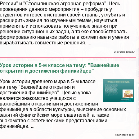
России" и "Столыпинская аграрная реформа". Цель
проведения данного мероприятия – пробудить у
студентов интерес к истории своей страны, углубить и
расширить знания по изученным темам, научиться
применять и использовать полученные знания при
решении ситуационных задач, а также способствовать
формированию навыков работы в коллективе и умения
выpaбатывать совместные решения. ...
24 07 2026 19:51:53
Урок истории в 5-м классе на тему: "Важнейшие
открытия и достижения финикийцев"
Урок истории древнего мира в 5-м классе
на тему "Важнейшие открытия и
достижения финикийцев". Целью урока
является знакомство учащихся с
важнейшими открытиями и достижениями
финикийцев в области культуры, выяснение основных
занятий финикийских мореплавателей, а также
знакомство с эстетическими представлениями
финикийцев. ...
23 07 2026 3:39:32