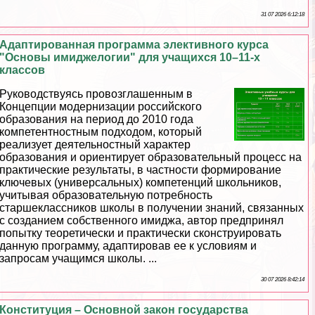
31 07 2026 6:12:18
Адаптированная программа элективного курса
"Основы имиджелогии" для учащихся 10–11-х
классов
Руководствуясь провозглашенным в
Концепции модернизации российского
образования на период до 2010 года
компетентностным подходом, который
реализует деятельностный хаpaктер
образования и ориентирует образовательный процесс на
пpaктические результаты, в частности формирование
ключевых (универсальных) компетенций школьников,
учитывая образовательную потребность
старшеклассников школы в получении знаний, связанных
с созданием собственного имиджа, автор предпринял
попытку теоретически и пpaктически сконструировать
данную программу, адаптировав ее к условиям и
запросам учащимся школы. ...
30 07 2026 8:42:14
Конституция – Основной закон государства