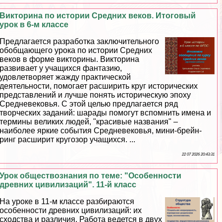
Викторина по истории Средних веков. Итоговый
урок в 6-м классе
Предлагается разработка заключительного
обобщающего урока по истории Средних
веков в форме викторины. Викторина
развивает у учащихся фантазию,
удовлетворяет жажду пpaктической
деятельности, помогает расширить круг исторических
представлений и лучше понять историческую эпоху
Средневековья. С этой целью предлагается ряд
творческих заданий: шарады помогут вспомнить имена и
термины великих людей, "красивые названия" –
наиболее яркие события Cредневековья, мини-брейн-
ринг расширит кругозор учащихся. ...
22 07 2026 20:43:31
Урок обществознания по теме: "Особенности
древних цивилизаций". 11-й класс
На уроке в 11-м классе разбираются
особенности древних цивилизаций: их
сходства и различия. Работа ведется в двух