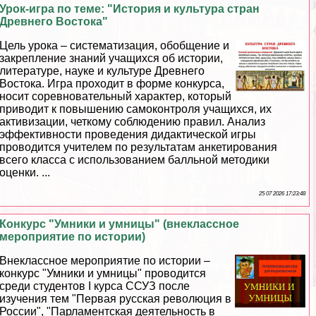
Урок-игра по теме: "История и культура стран
Древнего Востока"
Цель урока – систематизация, обобщение и
закрепление знаний учащихся об истории,
литературе, науке и культуре Древнего
Востока. Игра проходит в форме конкурса,
носит соревновательный хаpaктер, который
приводит к повышению самоконтроля учащихся, их
активизации, четкому соблюдению правил. Анализ
эффективности проведения дидактической игры
проводится учителем по результатам анкетирования
всего класса с использованием балльной методики
оценки. ...
25 07 2026 17:23:48
Конкурс "Умники и умницы" (внеклассное
мероприятие по истории)
Внеклассное мероприятие по истории –
конкурс "Умники и умницы" проводится
среди студентов I курса ССУЗ после
изучения тем "Первая русская революция в
России", "Парламентская деятельность в