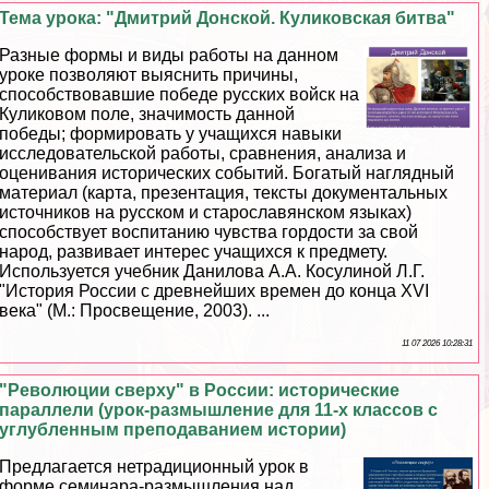
Тема урока: "Дмитрий Донской. Куликовская битва"
Разные формы и виды работы на данном
уроке позволяют выяснить причины,
способствовавшие победе русских войск на
Куликовом поле, значимость данной
победы; формировать у учащихся навыки
исследовательской работы, сравнения, анализа и
оценивания исторических событий. Богатый наглядный
материал (карта, презентация, тексты документальных
источников на русском и старославянском языках)
способствует воспитанию чувства гордости за свой
народ, развивает интерес учащихся к предмету.
Используется учебник Данилова А.А. Косулиной Л.Г.
"История России с древнейших времен до конца XVI
века" (М.: Просвещение, 2003). ...
11 07 2026 10:28:31
"Революции сверху" в России: исторические
параллели (урок-размышление для 11-х классов с
углубленным преподаванием истории)
Предлагается нетрадиционный урок в
форме семинара-размышления над