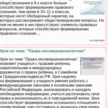
обществознания в 9-х классе больше
способствуют формированию правового
сознания, чем уроки в 10–11-х классах,
которые носят обобщенный хаpaктер, на
которых рассматривают обществоведческие вопросы. Но
тем не менее в них присутствуют элементы правовых
вопросов, которые способствуют формированию
правового сознания....
19 07 2026 0:58:25
Урок по теме: "Права несовершеннолетних"
Урок по теме "Права несовершеннолетних"
знакомит учащихся с правами ребенка,
закрепленными в международных
документах о правах ребёнка, в Семейном
и Гражданском кодексах РФ. Урок нацелен
на формирование у учащихся умения работать с
международными законами и основными законами
Российской Федерации, анализировать и находить
необходимую информацию, учиться распознавать свои
права и реализовывать их в повседневной жизни. Урок
способствует формированию осознанного отношения к
своим правам: учит отстаивать и защищать свои права,