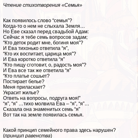
Чтение стихотворения «Семья»
Как появилось слово “семья”?
Когда-то о нем не слыхала Земля…
Но Еве сказал перед свадьбой Адам:
Сейчас я тебе семь вопросов задам;
“Кто деток родит мне, богиня моя”?
И Ева тихонько ответила “я”,
“Кто их воспитает, царица моя”?
И Ева коротко ответила “я”
“Кто пищу сготовит, о, радость моя”?
И Ева все так же ответила “я”
“Кто платье сошьет?
Постирает белье?
Меня приласкает?
Украсит жилье?
Ответь на вопросы, подруга моя!”
“я”, “я” …тихо молвила Ева – “я”, “я”…
Сказала она знаменитых семь “я”
Вот так на земле появилась семья.
Какой принцип семейного права здесь нарушен?
(
принцип равенства
)