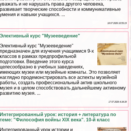
уважать и не нарушать права другого человека,
развивает творческие способности и коммуникативные
умения и навыки учащихся. ...
18 07 2026 10:55:19
Элективный курс "Музееведение"
Элективный курс "Музееведение"
предназначен для изучения учащимися 9-х
классов в рамках предпрофильной
подготовки. Введение этого курса
целесообразно в учебных заведениях,
имеющих музеи или музейные комнаты. Это позволяет
наглядно продемонстрировать все аспекты музейной
работы, создать профессиональный актив школьного
музея и в целом способствовать дальнейшему активному
развитию музея. ...
17 07 2026 4:34:39
Интегрированный урок: история + литература по
теме: "Философия войны XIX века". 10-й класс
Интегрированный урок истории и