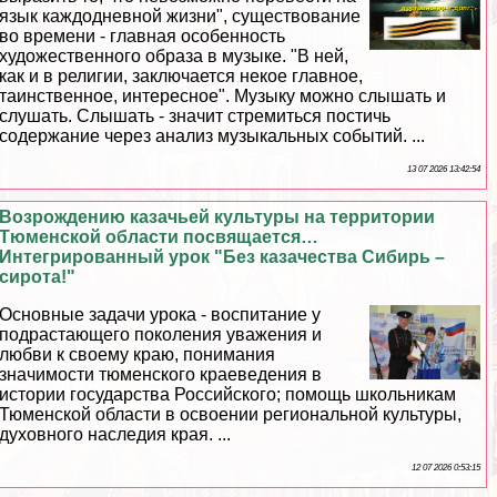
язык каждодневной жизни", существование
во времени - главная особенность
художественного образа в музыке. "В ней,
как и в религии, заключается некое главное,
таинственное, интересное". Музыку можно слышать и
слушать. Слышать - значит стремиться постичь
содержание через анализ музыкальных событий. ...
13 07 2026 13:42:54
Возрождению казачьей культуры на территории
Тюменской области посвящается…
Интегрированный урок "Без казачества Сибирь –
сирота!"
Основные задачи урока - воспитание у
подрастающего поколения уважения и
любви к своему краю, понимания
значимости тюменского краеведения в
истории государства Российского; помощь школьникам
Тюменской области в освоении региональной культуры,
духовного наследия края. ...
12 07 2026 0:53:15