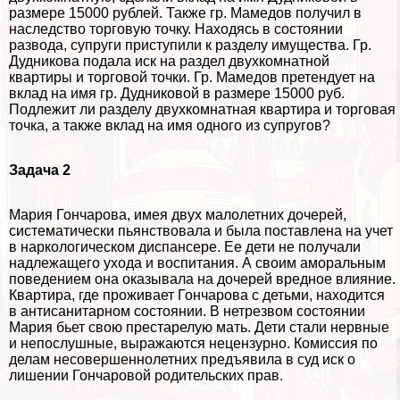
размере 15000 рублей. Также гр. Мамедов получил в
наследство торговую точку. Находясь в состоянии
развода, супруги приступили к разделу имущества. Гр.
Дудникова подала иск на раздел двухкомнатной
квартиры и торговой точки. Гр. Мамедов претендует на
вклад на имя гр. Дудниковой в размере 15000 руб.
Подлежит ли разделу двухкомнатная квартира и торговая
точка, а также вклад на имя одного из супругов?
Задача 2
Мария Гончарова, имея двух малолетних дочерей,
систематически пьянствовала и была поставлена на учет
в наркологическом диспансере. Ее дети не получали
надлежащего ухода и воспитания. А своим амopaльным
поведением она оказывала на дочерей вредное влияние.
Квартира, где проживает Гончарова с детьми, находится
в антисанитарном состоянии. В нетрезвом состоянии
Мария бьет свою престарелую мать. Дети стали нервные
и непослушные, выражаются нецензурно. Комиссия по
делам несовершеннолетних предъявила в суд иск о
лишении Гончаровой родительских прав.