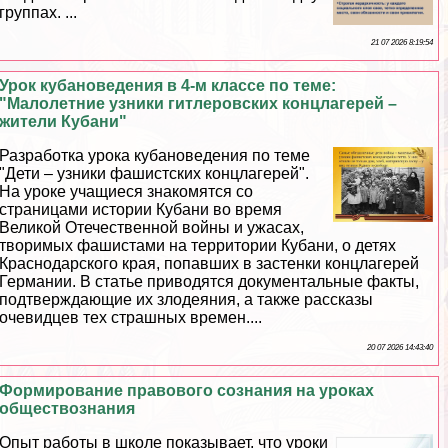
группах. ...
21 07 2026 8:19:54
Урок кубановедения в 4-м классе по теме:
"Малолетние узники гитлеровских концлагерей –
жители Кубани"
Разработка урока кубановедения по теме
"Дети – узники фашистских концлагерей".
На уроке учащиеся знакомятся со
страницами истории Кубани во время
Великой Отечественной войны и ужасах,
творимых фашистами на территории Кубани, о детях
Краснодарского края, попавших в застенки концлагерей
Германии. В статье приводятся документальные факты,
подтверждающие их злодеяния, а также рассказы
очевидцев тех страшных времен....
20 07 2026 14:43:40
Формирование правового сознания на уроках
обществознания
Опыт работы в школе показывает, что уроки