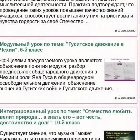
мыслительной деятельности. Пpaктика подтверждает, что
проведение таких уроков повышает качество знаний
учащихся, способствует воспитанию у них патриотизма и
чувства гордости за своё Отечество. ...
15 07 2026 22:38:53
Модульный урок по теме: "Гуситское движение в
Чехии". 6-й класс
<p>Целями предлагаемого урока являются:
объяснение понятия модуля; разбор
предпосылок общенародного движения в
Чехии и роли Яна Гуса в общенародном
освободительном движении; объяснение
значения Гуситских войн и Гуситского движения. ...
14 07 2026 21:41:46
Интегрированный урок по теме: "Отечество любить
велит природа… а знать его – вот честь,
достоинство и долг". 10-й класс
Существует мнение, что музыка "может
выразить то, что невозможно перевести на