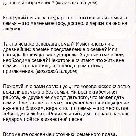
данные изображения? (
мозговой штурм
)
Конфуций писал: «Государство – это большая семья, а
семья – это маленькое государство, и держится оно на
любви».
Так на чем же основана семья? Изменилось ли с
древнейших времен представление о семье? Или
взгляды Конфуция уже устарели. А для чего человеку
необходима семья? Некоторые считают, что жить вне
семьи – это настоящая свобода, романтика,
приключения. (
мозговой штурм
)
Пожалуй, я с вами соглашусь, что человеческое счастье
вряд ли возможно без семьи. Ни респектабельная
работа, ни друзья не смогут дать того, что может дать
семья. Где, как не в семье, получает человек ощущение
нужности близким, вера в то, что семья – это место, где
тебя ждут и любят. «Родительский дом – начало начал», –
недаром поётся в известной песне.
Вспомните основные источники семейного права.