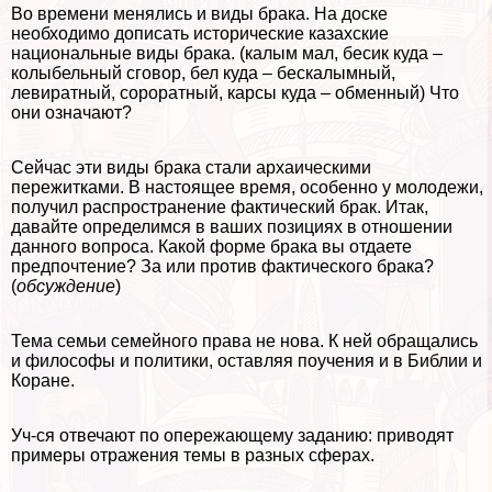
Во времени менялись и виды бpaка. На доске
необходимо дописать исторические казахские
национальные виды бpaка. (калым мал, бесик куда –
колыбельный сговор, бел куда – бескалымный,
левиратный, сороратный, карсы куда – обменный) Что
они означают?
Сейчас эти виды бpaка стали архаическими
пережитками. В настоящее время, особенно у молодежи,
получил распространение фактический бpaк. Итак,
давайте определимся в ваших позициях в отношении
данного вопроса. Какой форме бpaка вы отдаете
предпочтение? За или против фактического бpaка?
(
обсуждение
)
Тема семьи семейного права не нова. К ней обращались
и философы и политики, оставляя поучения и в Библии и
Коране.
Уч-ся отвечают по опережающему заданию: приводят
примеры отражения темы в разных сферах.