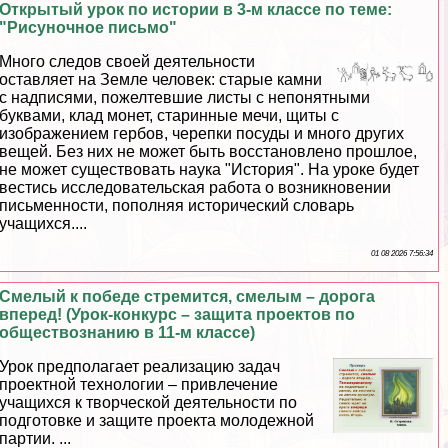
Открытый урок по истории в 3-м классе по теме:
"Рисуночное письмо"
Много следов своей деятельности
оставляет на Земле человек: старые камни
с надписями, пожелтевшие листы с непонятными
буквами, клад монет, старинные мечи, щиты с
изображением гербов, черепки посуды и много других
вещей. Без них не может быть восстановлено прошлое,
не может существовать наука "История". На уроке будет
вестись исследовательская работа о возникновении
письменности, пополняя исторический словарь
учащихся....
01 08 2026 7:56:34
Смелый к победе стремится, смелым – дорога
вперед! (Урок-конкурс – защита проектов по
обществознанию в 11-м классе)
Урок предполагает реализацию задач
проектной технологии – привлечение
учащихся к творческой деятельности по
подготовке и защите проекта молодежной
партии. ...