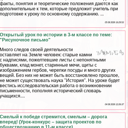
факты, понятия и теоретические положения даются как
дополнительные к тем, которые предложит учитель при
подготовке к уроку по основному содержанию. ...
05 08 2026 16:29:53
Открытый урок по истории в 3-м классе по теме:
"Рисуночное письмо"
Много следов своей деятельности
оставляет на Земле человек: старые камни
с надписями, пожелтевшие листы с непонятными
буквами, клад монет, старинные мечи, щиты с
изображением гербов, черепки посуды и много других
вещей. Без них не может быть восстановлено прошлое,
не может существовать наука "История". На уроке будет
вестись исследовательская работа о возникновении
письменности, пополняя исторический словарь
учащихся....
04 08 2026 12:26:37
Смелый к победе стремится, смелым – дорога
вперед! (Урок-конкурс – защита проектов по
обществознанию в 11-м классе)