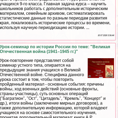
учащихся 9-го класса. Главная задача курса – научить
школьников работать с дополнительным историческим
материалом, семейным архивом, систематизировать
статистические данные по разным периодам развития
края, локализовать исторические процессы во времени,
используя научную периодизацию истории. ...
30 07 2026 5:56:44
Урок-семинар по истории России по теме: "Великая
Отечественная война (1941–1945 гг.)"
Урок-повторение представляет собой
семинар устного типа, опирается на
предыдущие знания учащихся о Великой
Отечественной войне. Специфика данного
урока состоит в том, чтобы повторить
пройденный материал - основные события: причины
войны, ход военных действий (основные фронты,
страны-участницы), суть основных операций
("Багратион", "Ост", "Цитадель", "Кремль", "Концерт" и
др.), итоги войны (заключение мирных договоров), а
также дополнительную информацию, которой владеют
учащиеся на основе самостоятельного изучения,
прочитав дополнительный материал: книги А.Р.