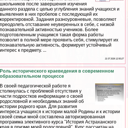
школьников после завершения изучения
данного раздела с целью углубления знаний учащихся и
выявления в них пробелов с последующей их
корректировкой. Задания разноуровневые, позволяют
преодолеть отставание неуверенных в себе, с низкой
познавательной активностью учеников. Более
подготовленным учащимся такая форма работы
позволит в полной мере проявить себя, стимулирует их
познавательную активность, формирует устойчивый
интерес к предмету. ...
31 07 2026 12:50:27
Роль исторического краеведения в современном
образовательном процессе
В своей педагогической работе я
столкнулась с проблемой отсутствия у
части подростков информации о своей
родословной и необходимых знаний об
истории родного края. Для развития
интереса учащихся к истории малой Родины и к истории
своей семьи мной составлена авторизированная
программа элективного курса "История Астpaxaнского
края в призме моей родословной". Курс рассчитан на