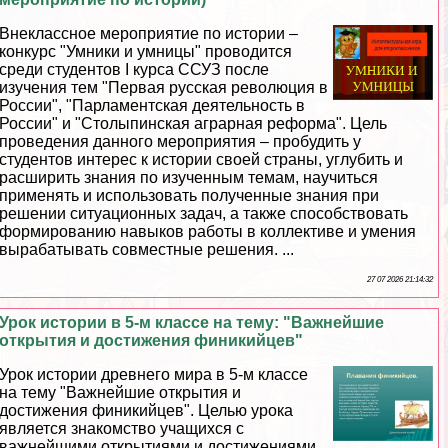
Внеклассное мероприятие по истории –
конкурс "Умники и умницы" проводится
среди студентов I курса ССУЗ после
изучения тем "Первая русская революция в
России", "Парламентская деятельность в
России" и "Столыпинская аграрная реформа". Цель
проведения данного мероприятия – пробудить у
студентов интерес к истории своей страны, углубить и
расширить знания по изученным темам, научиться
применять и использовать полученные знания при
решении ситуационных задач, а также способствовать
формированию навыков работы в коллективе и умения
выpaбатывать совместные решения. ...
27 07 2026 21:14:32
Урок истории в 5-м классе на тему: "Важнейшие
открытия и достижения финикийцев"
Урок истории древнего мира в 5-м классе
на тему "Важнейшие открытия и
достижения финикийцев". Целью урока
является знакомство учащихся с
важнейшими открытиями и достижениями