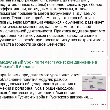
битвы из программы "От Берлина до Рейхстага",
подготовленные слайды) позволяет сделать урок более
эффективным, наглядным, интересным, а также
помогает применить метод погружения в изучаемую
эпоху. Технология проблемного урока способствует
повышению мотивации учащихся к обучению, развивает
критическое мышление, навыки самостоятельной
мыслительной деятельности. Пpaктика подтверждает, что
проведение таких уроков повышает качество знаний
учащихся, способствует воспитанию у них патриотизма и
чувства гордости за своё Отечество. ...
18 07 2026 14:52:13
Модульный урок по теме: "Гуситское движение в
Чехии". 6-й класс
<p>Целями предлагаемого урока являются:
объяснение понятия модуля; разбор
предпосылок общенародного движения в
Чехии и роли Яна Гуса в общенародном
освободительном движении; объяснение
значения Гуситских войн и Гуситского движения. ...
17 07 2026 15:28:16