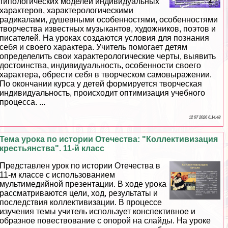
типологических моделей индивидуальных
хаpaктеров, хаpaктерологическими
радикалами, душевными особенностями, особенностями
творчества известных музыкантов, художников, поэтов и
писателей. На уроках создаются условия для познания
себя и своего хаpaктера. Учитель помогает детям
определелить свои хаpaктерологические черты, выявить
достоинства, индивидуальность, особенности своего
хаpaктера, обрести себя в творческом самовыражении.
По окончании курса у детей формируется творческая
индивидуальность, происходит оптимизация учебного
процесса. ...
12 07 2026 6:14:48
Тема урока по истории Отечества: "Коллективизация
крестьянства". 11-й класс
Представлен урок по истории Отечества в
11-м классе с использованием
мультимедийной презентации. В ходе урока
рассматриваются цели, ход, результаты и
последствия коллективизации. В процессе
изучения темы учитель использует конспективное и
образное повествование с опорой на слайды. На уроке