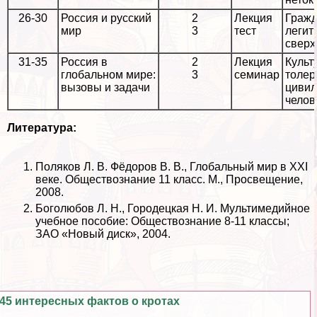
26-30
Россия и русский
2
Лекция
Гражд
мир
3
тест
легит
сверх
31-35
Россия в
2
Лекция
Культ
глобальном мире:
3
семинар
толер
вызовы и задачи
цивил
челов
Литература:
Поляков Л. В. Фёдоров В. В., Глобальный мир в ХХI
веке. Обществознание 11 класс. М., Просвещение,
2008.
Боголюбов Л. Н., Городецкая Н. И. Мультимедийное
учебное пособие: Обществознание 8-11 классы;
ЗАО «Новый диск», 2004.
45 интересных фактов о кротах