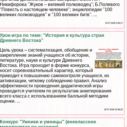
Никифорова "Жуков – великий полководец"; Б.Полевого
"Повесть о настоящем человеке"; энциклопедии "100
великих полководцев" и "100 великих битв". ...
29 07 2026 9:49:17
Урок-игра по теме: "История и культура стран
Древнего Востока"
Цель урока – систематизация, обобщение и
закрепление знаний учащихся об истории,
литературе, науке и культуре Древнего
Востока. Игра проходит в форме конкурса,
носит соревновательный хаpaктер, который
приводит к повышению самоконтроля учащихся, их
активизации, четкому соблюдению правил. Анализ
эффективности проведения дидактической игры
проводится учителем по результатам анкетирования
всего класса с использованием балльной методики
оценки. ...
28 07 2026 20:48:22
Конкурс "Умники и умницы" (внеклассное
мероприятие по истории)