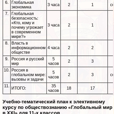
6.
Глобальная
3 часа
2
1
с
экономика
7.
Глобальная
безопасность:
«Кто, кому и
3 часа
2
1
почему угрожает
в современном
мире?»
8.
Власть в
информационном
4 часа
2
2
обществе
9.
Россия и русский
5
2
3
мир
часов
10.
Россия в
5
глобальном мире:
2
3
с
часов
вызовы и задачи
11.
35
ИТОГО:
18
17
часов
Учебно-тематический план к элективному
курсу по обществознанию «Глобальный мир
в
XXI» для 11-х классов