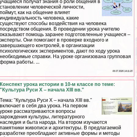
учащиеся получат знания о роли общения в
становлении человеческой личности,
поймут, как на общение влияет
индивидуальность человека, какие
существуют способы воздействия на человека
посредством общения. В проведении урока учителю
оказывают помощь заранее подготовленные учащиеся –
эксперты. Они помогают в проверке входного и
завершающего контролей, в организации
психологических экспериментов, дают по ходу урока
необходимые справки. На уроке организована групповая
форма работы. ...
06 07 2026 14:11:20
Конспект урока истории в 10-м классе по теме:
"Культура Руси Х – начала XIII вв."
Тема: "Культура Руси Х – начала ХIII вв."
включает в себя два урока. На первом
уроке рассматриваются вопросы
зарождения культуры, литературного
наследия и быта народа. На втором изучаются
памятники живописи и архитектуры. В предлагаемой
разработке преобладают активные формы и методы