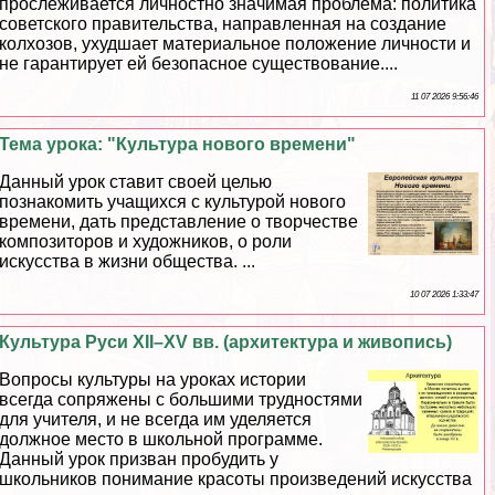
прослеживается личностно значимая проблема: политика
советского правительства, направленная на создание
колхозов, ухудшает материальное положение личности и
не гарантирует ей безопасное существование....
11 07 2026 9:56:46
Тема урока: "Культура нового времени"
Данный урок ставит своей целью
познакомить учащихся с культурой нового
времени, дать представление о творчестве
композиторов и художников, о роли
искусства в жизни общества. ...
10 07 2026 1:33:47
Культура Руси XII–XV вв. (архитектура и живопись)
Вопросы культуры на уроках истории
всегда сопряжены с большими трудностями
для учителя, и не всегда им уделяется
должное место в школьной программе.
Данный урок призван пробудить у
школьников понимание красоты произведений искусства