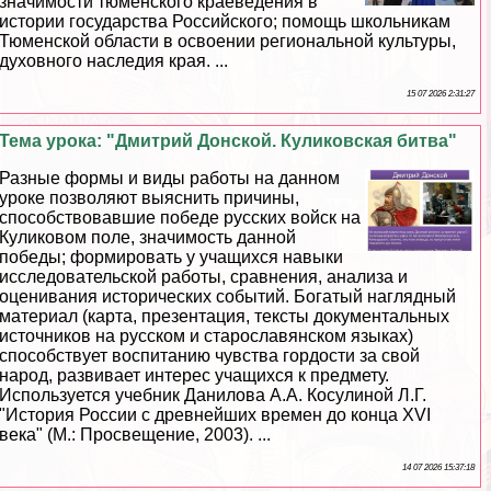
значимости тюменского краеведения в
истории государства Российского; помощь школьникам
Тюменской области в освоении региональной культуры,
духовного наследия края. ...
15 07 2026 2:31:27
Тема урока: "Дмитрий Донской. Куликовская битва"
Разные формы и виды работы на данном
уроке позволяют выяснить причины,
способствовавшие победе русских войск на
Куликовом поле, значимость данной
победы; формировать у учащихся навыки
исследовательской работы, сравнения, анализа и
оценивания исторических событий. Богатый наглядный
материал (карта, презентация, тексты документальных
источников на русском и старославянском языках)
способствует воспитанию чувства гордости за свой
народ, развивает интерес учащихся к предмету.
Используется учебник Данилова А.А. Косулиной Л.Г.
"История России с древнейших времен до конца XVI
века" (М.: Просвещение, 2003). ...
14 07 2026 15:37:18