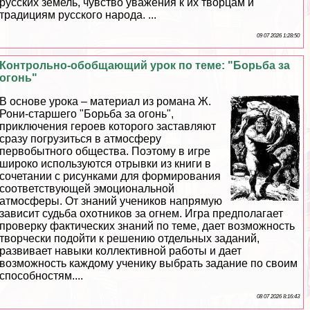
русских земель, чувство уважения к их творцам и
традициям русского народа. ...
09 07 2026 1:28:50
Контрольно-обобщающий урок по теме: "Борьба за
огонь"
В основе урока – материал из романа Ж.
Рони-старшего "Борьба за огонь",
приключения героев которого заставляют
сразу погрузиться в атмосферу
первобытного общества. Поэтому в игре
широко используются отрывки из книги в
сочетании с рисунками для формирования
соответствующей эмоциональной
атмосферы. От знаний учеников напрямую
зависит судьба охотников за огнем. Игра предполагает
проверку фактических знаний по теме, дает возможность
творчески подойти к решению отдельных заданий,
развивает навыки коллективной работы и дает
возможность каждому ученику выбрать задание по своим
способностям....
08 07 2026 8:16:43