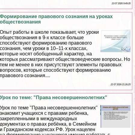
23 07 2026 9:49:35
Формирование правового сознания на уроках
обществознания
Опыт работы в школе показывает, что уроки
обществознания в 9-х классе больше
способствуют формированию правового
сознания, чем уроки в 10–11-х классах,
которые носят обобщенный хаpaктер, на
которых рассматривают обществоведческие вопросы. Но
тем не менее в них присутствуют элементы правовых
вопросов, которые способствуют формированию
правового сознания....
22 07 2026 21:26:25
Урок по теме: "Права несовершеннолетних"
Урок по теме "Права несовершеннолетних"
знакомит учащихся с правами ребенка,
закрепленными в международных
документах о правах ребёнка, в Семейном
и Гражданском кодексах РФ. Урок нацелен
на формирование у учащихся умения работать с