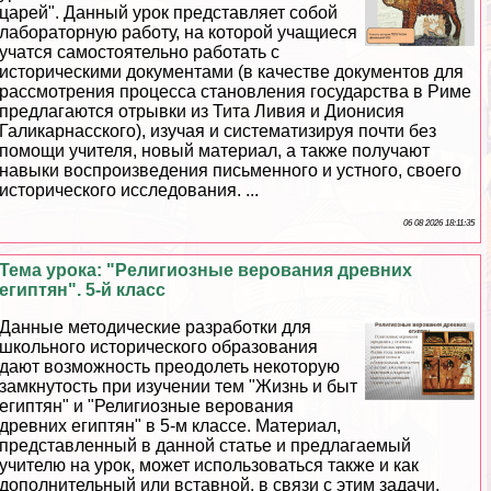
царей". Данный урок представляет собой
лабораторную работу, на которой учащиеся
учатся самостоятельно работать с
историческими документами (в качестве документов для
рассмотрения процесса становления государства в Риме
предлагаются отрывки из Тита Ливия и Дионисия
Галикарнасского), изучая и систематизируя почти без
помощи учителя, новый материал, а также получают
навыки воспроизведения письменного и устного, своего
исторического исследования. ...
06 08 2026 18:11:35
Тема урока: "Религиозные верования древних
египтян". 5-й класс
Данные методические разработки для
школьного исторического образования
дают возможность преодолеть некоторую
замкнутость при изучении тем "Жизнь и быт
египтян" и "Религиозные верования
древних египтян" в 5-м классе. Материал,
представленный в данной статье и предлагаемый
учителю на урок, может использоваться также и как
дополнительный или вставной, в связи с этим задачи,