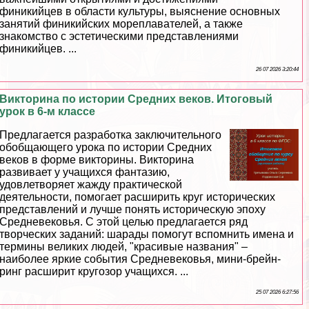
финикийцев в области культуры, выяснение основных
занятий финикийских мореплавателей, а также
знакомство с эстетическими представлениями
финикийцев. ...
26 07 2026 3:20:44
Викторина по истории Средних веков. Итоговый
урок в 6-м классе
Предлагается разработка заключительного
обобщающего урока по истории Средних
веков в форме викторины. Викторина
развивает у учащихся фантазию,
удовлетворяет жажду пpaктической
деятельности, помогает расширить круг исторических
представлений и лучше понять историческую эпоху
Средневековья. С этой целью предлагается ряд
творческих заданий: шарады помогут вспомнить имена и
термины великих людей, "красивые названия" –
наиболее яркие события Cредневековья, мини-брейн-
ринг расширит кругозор учащихся. ...
25 07 2026 6:27:56