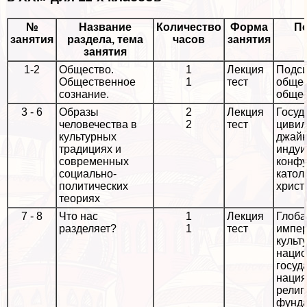
№
Название
Количество
Форма
По
занятия
раздела, тема
часов
занятия
занятия
1-2
Общество.
1
Лекция
Подси
Общественное
1
тест
общес
сознание.
общес
3 - 6
Образы
2
Лекция
Госуд
человечества в
2
тест
цивил
культурных
джайн
традициях и
индуи
современных
конфу
социально-
катол
политических
христ
теориях
7 - 8
Что нас
1
Лекция
Глоба
разделяет?
1
тест
импер
культ
нацио
госуд
нация
религ
фунд