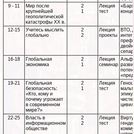
9 - 11
Мир после
2
Лекция
«Барх
крупнейшей
1
тест
конце
геополитической
катастрофы XX в.
12-15
Учитесь мыслить
2
Лекция
ВТО, 
глобально
2
проекты
интег
префе
двойн
сепар
16-18
Глобальная
2
Лекция
Альфа
экономика
1
семинар
разви
потен
«пред
19-21
Глобальная
2
Лекция
Геноц
безопасность:
1
тест
мальт
«Кто, кому и
эпику
почему угрожает
чистк
в современном
цивил
мире?»
22-25
Власть в
2
Лекция
Вирту
информационном
2
тест
генде
обществе
комму
неток