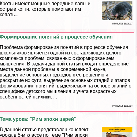
Кроты имеют мощные передние лапы и
острые когти, которые помогают им
копать...
08 08 2026 19:26:17
Формирование понятий в процессе обучения
Проблема формирования понятий в процессе обучения
школьников является одной из составляющих целого
комплекса проблем, связанных с формированием
мышления. В задачи данной статьи входят определение
места данной проблемы в современной науке,
выделение основных подходов к ее решению и
раскрытие их сути, выделение основных стадий и этапов
формирования понятий, выделяемых на основе знаний о
специфике детского мышления и учета возрастных
особенностей психики. ...
07 08 2026 12:13:14
Тема урока: "Рим эпохи царей"
В данной статье представлен конспект
урока в 5-м классе по теме "Рим эпохи