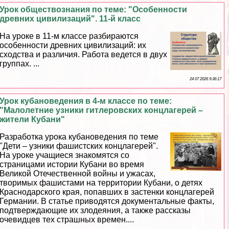
Урок обществознания по теме: "Особенности
древних цивилизаций". 11-й класс
На уроке в 11-м классе разбираются
особенности древних цивилизаций: их
сходства и различия. Работа ведется в двух
группах. ...
24 07 2026 9:36:17
Урок кубановедения в 4-м классе по теме:
"Малолетние узники гитлеровских концлагерей –
жители Кубани"
Разработка урока кубановедения по теме
"Дети – узники фашистских концлагерей".
На уроке учащиеся знакомятся со
страницами истории Кубани во время
Великой Отечественной войны и ужасах,
творимых фашистами на территории Кубани, о детях
Краснодарского края, попавших в застенки концлагерей
Германии. В статье приводятся документальные факты,
подтверждающие их злодеяния, а также рассказы
очевидцев тех страшных времен....