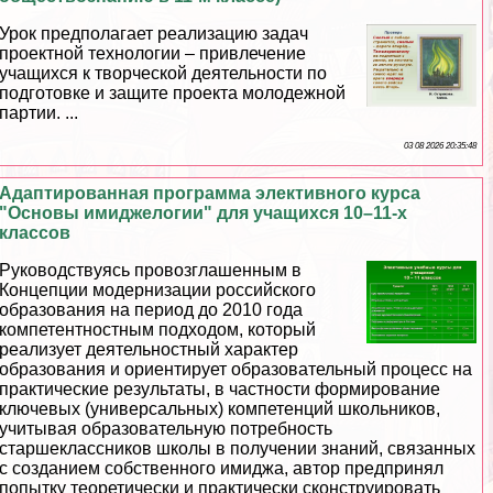
Урок предполагает реализацию задач
проектной технологии – привлечение
учащихся к творческой деятельности по
подготовке и защите проекта молодежной
партии. ...
03 08 2026 20:35:48
Адаптированная программа элективного курса
"Основы имиджелогии" для учащихся 10–11-х
классов
Руководствуясь провозглашенным в
Концепции модернизации российского
образования на период до 2010 года
компетентностным подходом, который
реализует деятельностный хаpaктер
образования и ориентирует образовательный процесс на
пpaктические результаты, в частности формирование
ключевых (универсальных) компетенций школьников,
учитывая образовательную потребность
старшеклассников школы в получении знаний, связанных
с созданием собственного имиджа, автор предпринял
попытку теоретически и пpaктически сконструировать