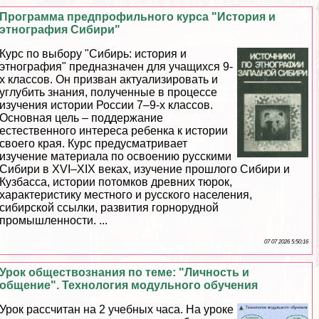
Программа предпрофильного курса "История и
этнография Сибири"
Курс по выбору "Сибирь: история и
этнография" предназначен для учащихся 9-
х классов. Он призван актуализировать и
углубить знания, полученные в процессе
изучения истории России 7–9-х классов.
Основная цель – поддержание
естественного интереса ребенка к истории
своего края. Курс предусматривает
изучение материала по освоению русскими
Сибири в XVI–XIX веках, изучение прошлого Сибири и
Кузбасса, истории потомков древних тюрок,
хаpaктеристику местного и русского населения,
сибирской ссылки, развития горнорудной
промышленности. ...
07 07 2026 5:50:16
Урок обществознания по теме: "Личность и
общение". Технология модульного обучения
Урок рассчитан на 2 учебных часа. На уроке