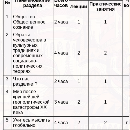
Наименование
Всего
Ф
№
Пpaктические
раздела
часов
ко
Лекции
занятия
1.
Общество.
Общественное
2 часа
1
1
сознание
2.
Образы
человечества в
культурных
традициях и
4 часа
2
2
современных
социально-
политических
теориях
3.
Что нас
2 часа
1
1
разделяет?
4.
Мир после
крупнейшей
геополитической
3 часа
2
1
катастрофы ХХ
века
5.
Учитесь мыслить
4 часа
2
2
п
глобально