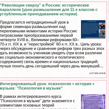
"Революции сверху" в России: исторические
параллели (урок-размышление для 11-х классов с
углубленным преподаванием истории)
Предлагается нетрадиционный урок в
форме семинара-размышления над
переломными моментами истории России:
петровскими преобразованиями первой
четверти XVIII в., Великими реформами 60–
70-х гг. XIX в. и "перестройкой" 80-х гг. ХХ в.. Цель урока:
через обсуждение и сравнение реформ трех разных эпох
дать возможность ученикам увидеть (при всем различии
их социально-экономического и политического
содержания) связь времен и национальных традиций;
лучше понять день сегодняшний через день минувший....
13 07 2026 14:55:48
Интегрированный урок: психология + история +
музыка: "Психология в музыке"
В рамках интегрированного курса
"Психология в музыке" дети знакомятся с
элементами основных теорий