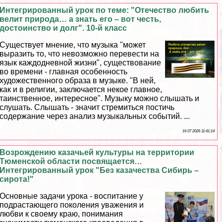
Интегрированный урок по теме: "Отечество любить
велит природа… а знать его – вот честь,
достоинство и долг". 10-й класс
Существует мнение, что музыка "может
выразить то, что невозможно перевести на
язык каждодневной жизни", существование
во времени - главная особенность
художественного образа в музыке. "В ней,
как и в религии, заключается некое главное,
таинственное, интересное". Музыку можно слышать и
слушать. Слышать - значит стремиться постичь
содержание через анализ музыкальных событий. ...
16 07 2026 11:41:14
Возрождению казачьей культуры на территории
Тюменской области посвящается…
Интегрированный урок "Без казачества Сибирь –
сирота!"
Основные задачи урока - воспитание у
подрастающего поколения уважения и
любви к своему краю, понимания