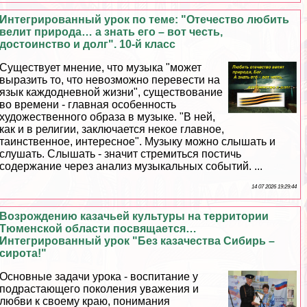
Интегрированный урок по теме: "Отечество любить
велит природа… а знать его – вот честь,
достоинство и долг". 10-й класс
Существует мнение, что музыка "может
выразить то, что невозможно перевести на
язык каждодневной жизни", существование
во времени - главная особенность
художественного образа в музыке. "В ней,
как и в религии, заключается некое главное,
таинственное, интересное". Музыку можно слышать и
слушать. Слышать - значит стремиться постичь
содержание через анализ музыкальных событий. ...
14 07 2026 19:29:44
Возрождению казачьей культуры на территории
Тюменской области посвящается…
Интегрированный урок "Без казачества Сибирь –
сирота!"
Основные задачи урока - воспитание у
подрастающего поколения уважения и
любви к своему краю, понимания