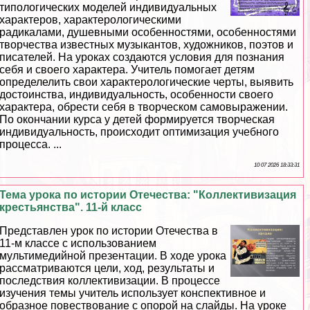
типологических моделей индивидуальных
хаpaктеров, хаpaктерологическими
радикалами, душевными особенностями, особенностями
творчества известных музыкантов, художников, поэтов и
писателей. На уроках создаются условия для познания
себя и своего хаpaктера. Учитель помогает детям
определелить свои хаpaктерологические черты, выявить
достоинства, индивидуальность, особенности своего
хаpaктера, обрести себя в творческом самовыражении.
По окончании курса у детей формируется творческая
индивидуальность, происходит оптимизация учебного
процесса. ...
10 07 2026 18:33:31
Тема урока по истории Отечества: "Коллективизация
крестьянства". 11-й класс
Представлен урок по истории Отечества в
11-м классе с использованием
мультимедийной презентации. В ходе урока
рассматриваются цели, ход, результаты и
последствия коллективизации. В процессе
изучения темы учитель использует конспективное и
образное повествование с опорой на слайды. На уроке