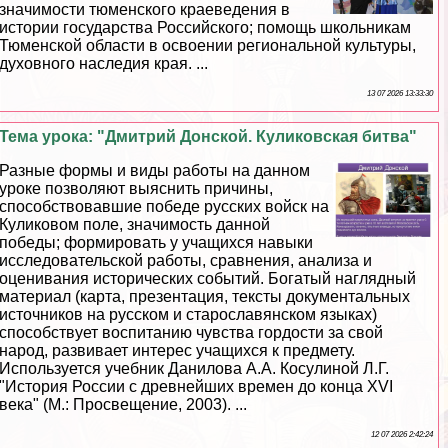
значимости тюменского краеведения в
истории государства Российского; помощь школьникам
Тюменской области в освоении региональной культуры,
духовного наследия края. ...
13 07 2026 13:33:30
Тема урока: "Дмитрий Донской. Куликовская битва"
Разные формы и виды работы на данном
уроке позволяют выяснить причины,
способствовавшие победе русских войск на
Куликовом поле, значимость данной
победы; формировать у учащихся навыки
исследовательской работы, сравнения, анализа и
оценивания исторических событий. Богатый наглядный
материал (карта, презентация, тексты документальных
источников на русском и старославянском языках)
способствует воспитанию чувства гордости за свой
народ, развивает интерес учащихся к предмету.
Используется учебник Данилова А.А. Косулиной Л.Г.
"История России с древнейших времен до конца XVI
века" (М.: Просвещение, 2003). ...
12 07 2026 2:42:24