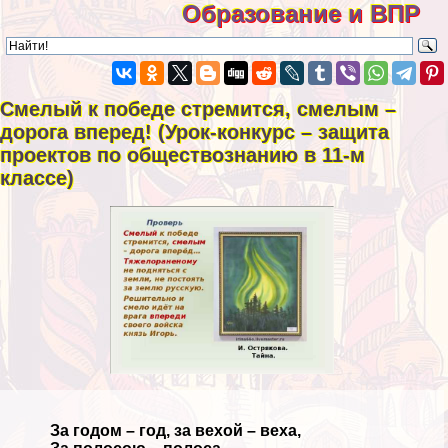
Образование и ВПР
Смелый к победе стремится, смелым –
дорога вперед! (Урок-конкурс – защита
проектов по обществознанию в 11-м
классе)
За годом – год, за вехой – веха,