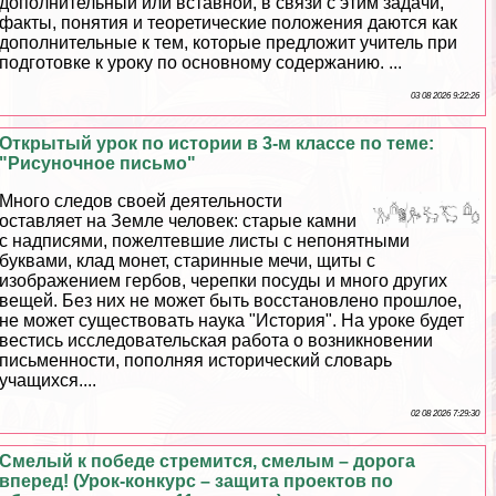
дополнительный или вставной, в связи с этим задачи,
факты, понятия и теоретические положения даются как
дополнительные к тем, которые предложит учитель при
подготовке к уроку по основному содержанию. ...
03 08 2026 9:22:26
Открытый урок по истории в 3-м классе по теме:
"Рисуночное письмо"
Много следов своей деятельности
оставляет на Земле человек: старые камни
с надписями, пожелтевшие листы с непонятными
буквами, клад монет, старинные мечи, щиты с
изображением гербов, черепки посуды и много других
вещей. Без них не может быть восстановлено прошлое,
не может существовать наука "История". На уроке будет
вестись исследовательская работа о возникновении
письменности, пополняя исторический словарь
учащихся....
02 08 2026 7:29:30
Смелый к победе стремится, смелым – дорога
вперед! (Урок-конкурс – защита проектов по