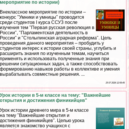
мероприятие по истории)
Внеклассное мероприятие по истории –
конкурс "Умники и умницы" проводится
среди студентов I курса ССУЗ после
изучения тем "Первая русская революция в
России", "Парламентская деятельность в
России" и "Столыпинская аграрная реформа". Цель
проведения данного мероприятия – пробудить у
студентов интерес к истории своей страны, углубить и
расширить знания по изученным темам, научиться
применять и использовать полученные знания при
решении ситуационных задач, а также способствовать
формированию навыков работы в коллективе и умения
выpaбатывать совместные решения. ...
25 07 2026 12:59:45
Урок истории в 5-м классе на тему: "Важнейшие
открытия и достижения финикийцев"
Урок истории древнего мира в 5-м классе
на тему "Важнейшие открытия и
достижения финикийцев". Целью урока
является знакомство учащихся с