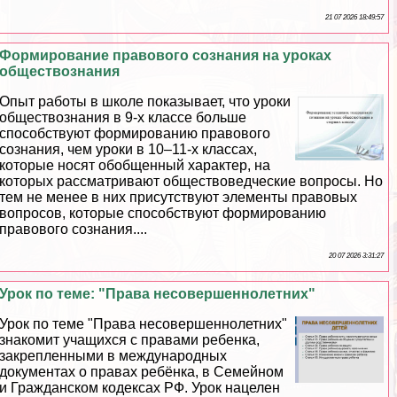
21 07 2026 18:49:57
Формирование правового сознания на уроках
обществознания
Опыт работы в школе показывает, что уроки
обществознания в 9-х классе больше
способствуют формированию правового
сознания, чем уроки в 10–11-х классах,
которые носят обобщенный хаpaктер, на
которых рассматривают обществоведческие вопросы. Но
тем не менее в них присутствуют элементы правовых
вопросов, которые способствуют формированию
правового сознания....
20 07 2026 3:31:27
Урок по теме: "Права несовершеннолетних"
Урок по теме "Права несовершеннолетних"
знакомит учащихся с правами ребенка,
закрепленными в международных
документах о правах ребёнка, в Семейном
и Гражданском кодексах РФ. Урок нацелен