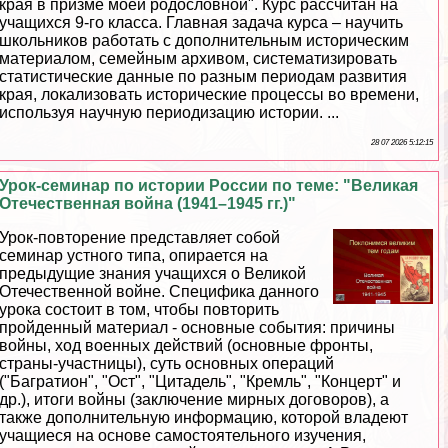
края в призме моей родословной". Курс рассчитан на
учащихся 9-го класса. Главная задача курса – научить
школьников работать с дополнительным историческим
материалом, семейным архивом, систематизировать
статистические данные по разным периодам развития
края, локализовать исторические процессы во времени,
используя научную периодизацию истории. ...
28 07 2026 5:12:15
Урок-семинар по истории России по теме: "Великая
Отечественная война (1941–1945 гг.)"
Урок-повторение представляет собой
семинар устного типа, опирается на
предыдущие знания учащихся о Великой
Отечественной войне. Специфика данного
урока состоит в том, чтобы повторить
пройденный материал - основные события: причины
войны, ход военных действий (основные фронты,
страны-участницы), суть основных операций
("Багратион", "Ост", "Цитадель", "Кремль", "Концерт" и
др.), итоги войны (заключение мирных договоров), а
также дополнительную информацию, которой владеют
учащиеся на основе самостоятельного изучения,