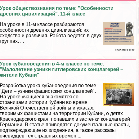
Урок обществознания по теме: "Особенности
древних цивилизаций". 11-й класс
На уроке в 11-м классе разбираются
особенности древних цивилизаций: их
сходства и различия. Работа ведется в двух
группах. ...
22 07 2026 8:36:38
Урок кубановедения в 4-м классе по теме:
"Малолетние узники гитлеровских концлагерей –
жители Кубани"
Разработка урока кубановедения по теме
"Дети – узники фашистских концлагерей".
На уроке учащиеся знакомятся со
страницами истории Кубани во время
Великой Отечественной войны и ужасах,
творимых фашистами на территории Кубани, о детях
Краснодарского края, попавших в застенки концлагерей
Германии. В статье приводятся документальные факты,
подтверждающие их злодеяния, а также рассказы
очевидцев тех страшных времен....