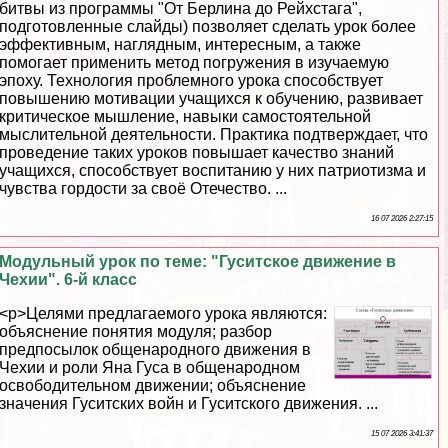
битвы из программы "От Берлина до Рейхстага",
подготовленные слайды) позволяет сделать урок более
эффективным, наглядным, интересным, а также
помогает применить метод погружения в изучаемую
эпоху. Технология проблемного урока способствует
повышению мотивации учащихся к обучению, развивает
критическое мышление, навыки самостоятельной
мыслительной деятельности. Пpaктика подтверждает, что
проведение таких уроков повышает качество знаний
учащихся, способствует воспитанию у них патриотизма и
чувства гордости за своё Отечество. ...
16 07 2026 2:27:15
Модульный урок по теме: "Гуситское движение в
Чехии". 6-й класс
<p>Целями предлагаемого урока являются:
объяснение понятия модуля; разбор
предпосылок общенародного движения в
Чехии и роли Яна Гуса в общенародном
освободительном движении; объяснение
значения Гуситских войн и Гуситского движения. ...
15 07 2026 3:41:37