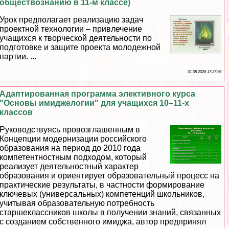
обществознанию в 11-м классе)
Урок предполагает реализацию задач
проектной технологии – привлечение
учащихся к творческой деятельности по
подготовке и защите проекта молодежной
партии. ...
01 08 2026 17:37:56
Адаптированная программа элективного курса
"Основы имиджелогии" для учащихся 10–11-х
классов
Руководствуясь провозглашенным в
Концепции модернизации российского
образования на период до 2010 года
компетентностным подходом, который
реализует деятельностный хаpaктер
образования и ориентирует образовательный процесс на
пpaктические результаты, в частности формирование
ключевых (универсальных) компетенций школьников,
учитывая образовательную потребность
старшеклассников школы в получении знаний, связанных
с созданием собственного имиджа, автор предпринял