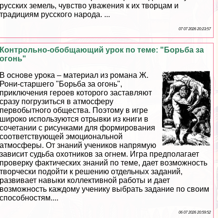
русских земель, чувство уважения к их творцам и
традициям русского народа. ...
07 07 2026 20:23:57
Контрольно-обобщающий урок по теме: "Борьба за
огонь"
В основе урока – материал из романа Ж.
Рони-старшего "Борьба за огонь",
приключения героев которого заставляют
сразу погрузиться в атмосферу
первобытного общества. Поэтому в игре
широко используются отрывки из книги в
сочетании с рисунками для формирования
соответствующей эмоциональной
атмосферы. От знаний учеников напрямую
зависит судьба охотников за огнем. Игра предполагает
проверку фактических знаний по теме, дает возможность
творчески подойти к решению отдельных заданий,
развивает навыки коллективной работы и дает
возможность каждому ученику выбрать задание по своим
способностям....
06 07 2026 20:59:52