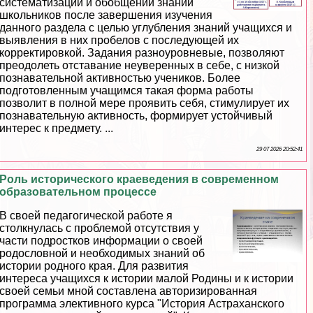
систематизации и обобщении знаний
школьников после завершения изучения
данного раздела с целью углубления знаний учащихся и
выявления в них пробелов с последующей их
корректировкой. Задания разноуровневые, позволяют
преодолеть отставание неуверенных в себе, с низкой
познавательной активностью учеников. Более
подготовленным учащимся такая форма работы
позволит в полной мере проявить себя, стимулирует их
познавательную активность, формирует устойчивый
интерес к предмету. ...
29 07 2026 20:52:41
Роль исторического краеведения в современном
образовательном процессе
В своей педагогической работе я
столкнулась с проблемой отсутствия у
части подростков информации о своей
родословной и необходимых знаний об
истории родного края. Для развития
интереса учащихся к истории малой Родины и к истории
своей семьи мной составлена авторизированная
программа элективного курса "История Астpaxaнского