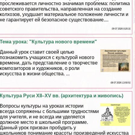
прослеживается личностно значимая проблема: политика
советского правительства, направленная на создание
колхозов, ухудшает материальное положение личности и
не гарантирует ей безопасное существование....
09 07 2026 0:20:31
Тема урока: "Культура нового времени"
Данный урок ставит своей целью
познакомить учащихся с культурой нового
времени, дать представление о творчестве
композиторов и художников, о роли
искусства в жизни общества. ...
08 07 2026 13:50:51
Культура Руси XII–XV вв. (архитектура и живопись)
Вопросы культуры на уроках истории
всегда сопряжены с большими трудностями
для учителя, и не всегда им уделяется
должное место в школьной программе.
Данный урок призван пробудить у
школьников понимание красоты произведений искусства