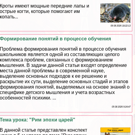
Кроты имеют мощные передние лапы и
острые когти, которые помогают им
копать...
06 08 2026 18:22:13
Формирование понятий в процессе обучения
Проблема формирования понятий в процессе обучения
школьников является одной из составляющих целого
комплекса проблем, связанных с формированием
мышления. В задачи данной статьи входят определение
места данной проблемы в современной науке,
выделение основных подходов к ее решению и
раскрытие их сути, выделение основных стадий и этапов
формирования понятий, выделяемых на основе знаний о
специфике детского мышления и учета возрастных
особенностей психики. ...
05 08 2026 9:24:47
Тема урока: "Рим эпохи царей"
В данной статье представлен конспект