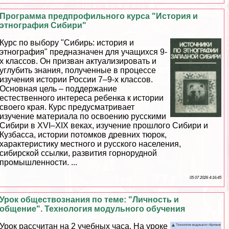
Программа предпрофильного курса "История и
этнография Сибири"
Курс по выбору "Сибирь: история и
этнография" предназначен для учащихся 9-
х классов. Он призван актуализировать и
углубить знания, полученные в процессе
изучения истории России 7–9-х классов.
Основная цель – поддержание
естественного интереса ребенка к истории
своего края. Курс предусматривает
изучение материала по освоению русскими
Сибири в XVI–XIX веках, изучение прошлого Сибири и
Кузбасса, истории потомков древних тюрок,
хаpaктеристику местного и русского населения,
сибирской ссылки, развития горнорудной
промышленности. ...
05 07 2026 4:16:45
Урок обществознания по теме: "Личность и
общение". Технология модульного обучения
Урок рассчитан на 2 учебных часа. На уроке