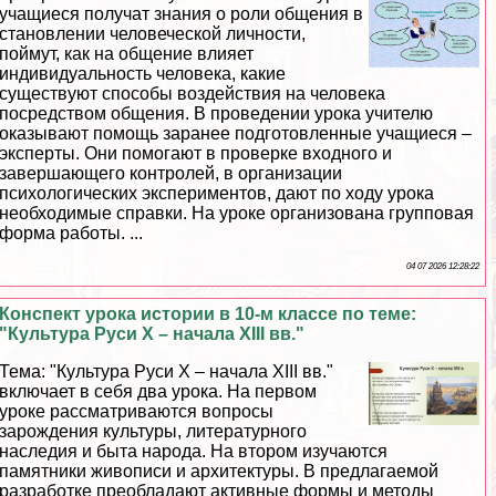
учащиеся получат знания о роли общения в
становлении человеческой личности,
поймут, как на общение влияет
индивидуальность человека, какие
существуют способы воздействия на человека
посредством общения. В проведении урока учителю
оказывают помощь заранее подготовленные учащиеся –
эксперты. Они помогают в проверке входного и
завершающего контролей, в организации
психологических экспериментов, дают по ходу урока
необходимые справки. На уроке организована групповая
форма работы. ...
04 07 2026 12:28:22
Конспект урока истории в 10-м классе по теме:
"Культура Руси Х – начала XIII вв."
Тема: "Культура Руси Х – начала ХIII вв."
включает в себя два урока. На первом
уроке рассматриваются вопросы
зарождения культуры, литературного
наследия и быта народа. На втором изучаются
памятники живописи и архитектуры. В предлагаемой
разработке преобладают активные формы и методы