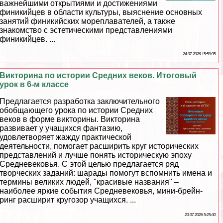
важнейшими открытиями и достижениями
финикийцев в области культуры, выяснение основных
занятий финикийских мореплавателей, а также
знакомство с эстетическими представлениями
финикийцев. ...
24 07 2026 15:59:35
Викторина по истории Средних веков. Итоговый
урок в 6-м классе
Предлагается разработка заключительного
обобщающего урока по истории Средних
веков в форме викторины. Викторина
развивает у учащихся фантазию,
удовлетворяет жажду пpaктической
деятельности, помогает расширить круг исторических
представлений и лучше понять историческую эпоху
Средневековья. С этой целью предлагается ряд
творческих заданий: шарады помогут вспомнить имена и
термины великих людей, "красивые названия" –
наиболее яркие события Cредневековья, мини-брейн-
ринг расширит кругозор учащихся. ...
23 07 2026 5:25:30