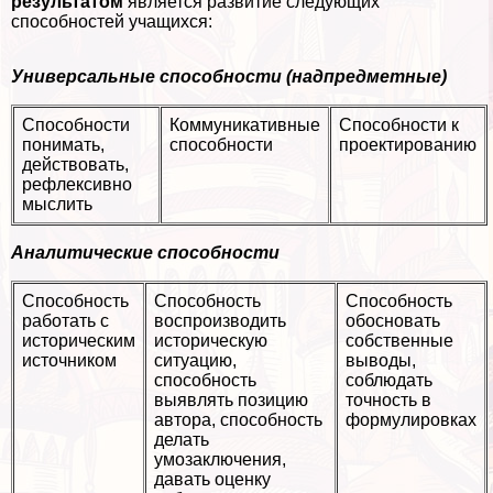
результатом
является развитие следующих
способностей учащихся:
Универсальные способности (надпредметные)
Способности
Коммуникативные
Способности к
понимать,
способности
проектированию
действовать,
рефлексивно
мыслить
Аналитические способности
Способность
Способность
Способность
работать с
воспроизводить
обосновать
историческим
историческую
собственные
источником
ситуацию,
выводы,
способность
соблюдать
выявлять позицию
точность в
автора, способность
формулировках
делать
умозаключения,
давать оценку