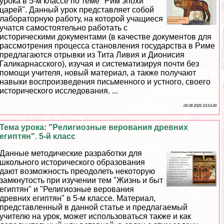
урока в 5-м классе по теме "Рим эпохи
царей". Данный урок представляет собой
лабораторную работу, на которой учащиеся
учатся самостоятельно работать с
историческими документами (в качестве документов для
рассмотрения процесса становления государства в Риме
предлагаются отрывки из Тита Ливия и Дионисия
Галикарнасского), изучая и систематизируя почти без
помощи учителя, новый материал, а также получают
навыки воспроизведения письменного и устного, своего
исторического исследования. ...
04 08 2026 23:53:49
Тема урока: "Религиозные верования древних
египтян". 5-й класс
Данные методические разработки для
школьного исторического образования
дают возможность преодолеть некоторую
замкнутость при изучении тем "Жизнь и быт
египтян" и "Религиозные верования
древних египтян" в 5-м классе. Материал,
представленный в данной статье и предлагаемый
учителю на урок, может использоваться также и как