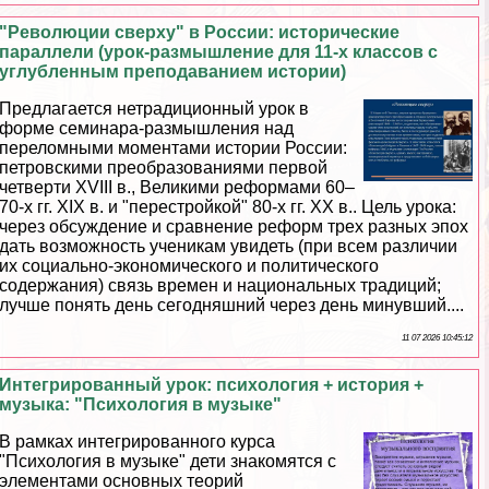
"Революции сверху" в России: исторические
параллели (урок-размышление для 11-х классов с
углубленным преподаванием истории)
Предлагается нетрадиционный урок в
форме семинара-размышления над
переломными моментами истории России:
петровскими преобразованиями первой
четверти XVIII в., Великими реформами 60–
70-х гг. XIX в. и "перестройкой" 80-х гг. ХХ в.. Цель урока:
через обсуждение и сравнение реформ трех разных эпох
дать возможность ученикам увидеть (при всем различии
их социально-экономического и политического
содержания) связь времен и национальных традиций;
лучше понять день сегодняшний через день минувший....
11 07 2026 10:45:12
Интегрированный урок: психология + история +
музыка: "Психология в музыке"
В рамках интегрированного курса
"Психология в музыке" дети знакомятся с
элементами основных теорий