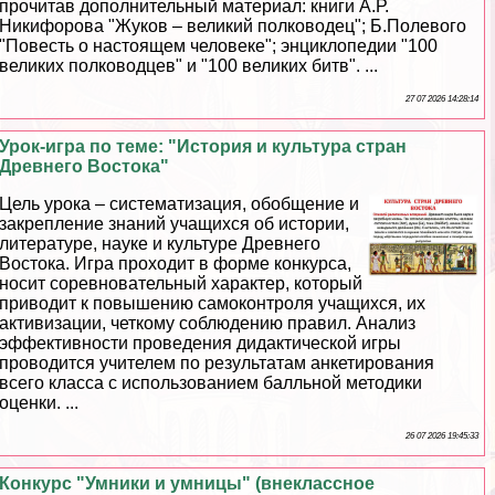
прочитав дополнительный материал: книги А.Р.
Никифорова "Жуков – великий полководец"; Б.Полевого
"Повесть о настоящем человеке"; энциклопедии "100
великих полководцев" и "100 великих битв". ...
27 07 2026 14:28:14
Урок-игра по теме: "История и культура стран
Древнего Востока"
Цель урока – систематизация, обобщение и
закрепление знаний учащихся об истории,
литературе, науке и культуре Древнего
Востока. Игра проходит в форме конкурса,
носит соревновательный хаpaктер, который
приводит к повышению самоконтроля учащихся, их
активизации, четкому соблюдению правил. Анализ
эффективности проведения дидактической игры
проводится учителем по результатам анкетирования
всего класса с использованием балльной методики
оценки. ...
26 07 2026 19:45:33
Конкурс "Умники и умницы" (внеклассное