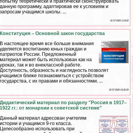
попытку теоретически и пpaктически сконструировать
данную программу, адаптировав ее к условиям и
запросам учащимся школы. ...
31 07 2026 1:14:52
Конституция – Основной закон государства
В настоящее время все больше внимания
уделяется воспитанию юных граждан и
патриотов России. Предложенный
материал может быть использован как на
уроках, так и во внеклассной работе.
Доступность, образность и наглядность позволят
учащимся ближе познакомиться с устройством
государства, с их правами и обязанностями. ...
30 07 2026 19:32:39
Дидактический материал по разделу "Россия в 1917–
1922 гг.: от монархии к советской системе"
Данный материал адресован учителям
истории и учащимся 9-го класса.
Целесообразно использовать при