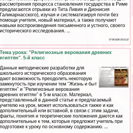
рассмотрения процесса становления государства в Риме
предлагаются отрывки из Тита Ливия и Дионисия
Галикарнасского), изучая и систематизируя почти без
помощи учителя, новый материал, а также получают
навыки воспроизведения письменного и устного, своего
исторического исследования. ...
07 08 2026 20:31:22
Тема урока: "Религиозные верования древних
египтян". 5-й класс
Данные методические разработки для
школьного исторического образования
дают возможность преодолеть некоторую
замкнутость при изучении тем "Жизнь и быт
египтян" и "Религиозные верования
древних египтян" в 5-м классе. Материал,
представленный в данной статье и предлагаемый
учителю на урок, может использоваться также и как
дополнительный или вставной, в связи с этим задачи,
факты, понятия и теоретические положения даются как
дополнительные к тем, которые предложит учитель при
подготовке к уроку по основному содержанию. ...