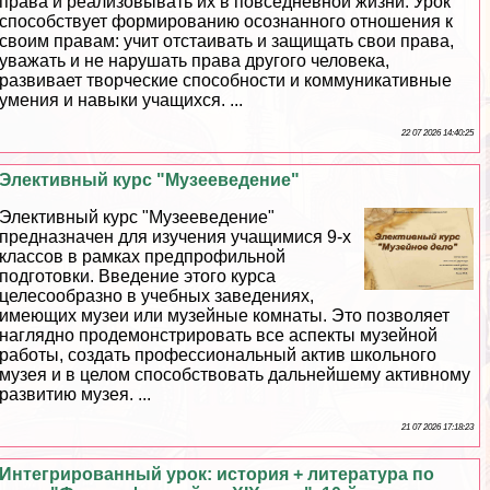
права и реализовывать их в повседневной жизни. Урок
способствует формированию осознанного отношения к
своим правам: учит отстаивать и защищать свои права,
уважать и не нарушать права другого человека,
развивает творческие способности и коммуникативные
умения и навыки учащихся. ...
22 07 2026 14:40:25
Элективный курс "Музееведение"
Элективный курс "Музееведение"
предназначен для изучения учащимися 9-х
классов в рамках предпрофильной
подготовки. Введение этого курса
целесообразно в учебных заведениях,
имеющих музеи или музейные комнаты. Это позволяет
наглядно продемонстрировать все аспекты музейной
работы, создать профессиональный актив школьного
музея и в целом способствовать дальнейшему активному
развитию музея. ...
21 07 2026 17:18:23
Интегрированный урок: история + литература по