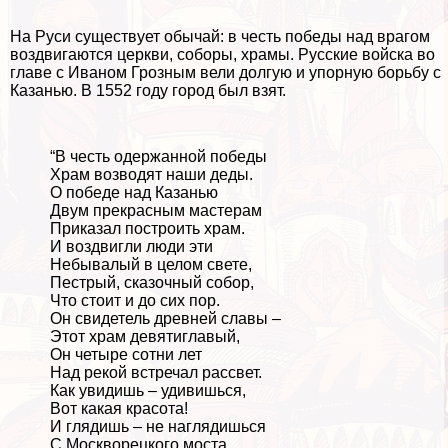
На Руси существует обычай: в честь победы над врагом
воздвигаются церкви, соборы, храмы. Русские войска во
главе с Иваном Грозным вели долгую и упopную борьбу с
Казанью. В 1552 году город был взят.
“В честь одержанной победы
Храм возводят наши деды.
О победе над Казанью
Двум прекрасным мастерам
Приказал построить храм.
И воздвигли люди эти
Небывалый в целом свете,
Пестрый, сказочный собор,
Что стоит и до сих пор.
Он свидетель древней славы –
Этот храм девятиглавый,
Он четыре сотни лет
Над рекой встречал рассвет.
Как увидишь – удивишься,
Вот какая красота!
И глядишь – не наглядишься
С Москворецкого моста.