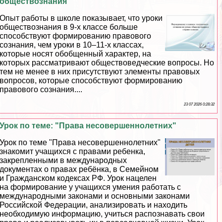
обществознания
Опыт работы в школе показывает, что уроки
обществознания в 9-х классе больше
способствуют формированию правового
сознания, чем уроки в 10–11-х классах,
которые носят обобщенный хаpaктер, на
которых рассматривают обществоведческие вопросы. Но
тем не менее в них присутствуют элементы правовых
вопросов, которые способствуют формированию
правового сознания....
23 07 2026 0:28:32
Урок по теме: "Права несовершеннолетних"
Урок по теме "Права несовершеннолетних"
знакомит учащихся с правами ребенка,
закрепленными в международных
документах о правах ребёнка, в Семейном
и Гражданском кодексах РФ. Урок нацелен
на формирование у учащихся умения работать с
международными законами и основными законами
Российской Федерации, анализировать и находить
необходимую информацию, учиться распознавать свои