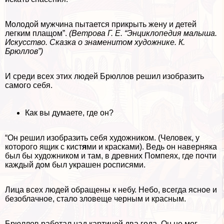
Молодой мужчина пытается прикрыть жену и детей
легким плащом”.
(Ветрова Г. Е. “Энциклопедия малыша.
Искусство. Сказка о знаменитом художнике. К.
Брюллов”)
И среди всех этих людей Брюллов решил изобразить
самого себя.
Как вы думаете, где он?
“Он решил изобразить себя художником. (Человек, у
которого ящик с кист
я
ми и красками). Ведь он наверняка
был бы художником и там, в древних Помпеях, где почти
каждый дом был украшен росписями.
Лица всех людей обращены к небу. Небо, всегда ясное и
безоблачное, стало зловеще черным и красным.
Брюллов работал над картиной два года. Он не мог