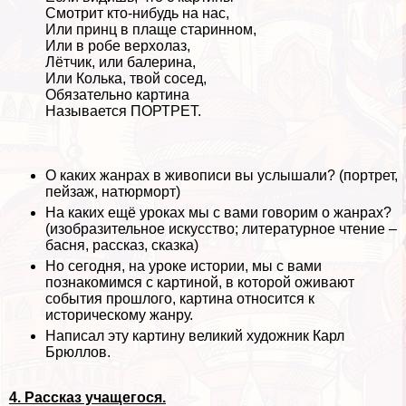
Смотрит кто-нибудь на нас,
Или принц в плаще старинном,
Или в робе верхолаз,
Лётчик, или балерина,
Или Колька, твой сосед,
Обязательно картина
Называется ПОРТРЕТ.
О каких жанрах в живописи вы услышали? (портрет,
пейзаж, натюрморт)
На каких ещё уроках мы с вами говорим о жанрах?
(изобразительное искусство; литературное чтение –
басня, рассказ, сказка)
Но сегодня, на уроке истории, мы с вами
познакомимся с картиной, в которой оживают
события прошлого, картина относится к
историческому жанру.
Написал эту картину великий художник Карл
Брюллов.
4. Рассказ учащегося.