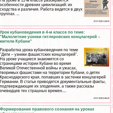
На уроке в 11-м классе разбираются
особенности древних цивилизаций: их
сходства и различия. Работа ведется в двух
группах. ...
25 07 2026 3:38:29
Урок кубановедения в 4-м классе по теме:
"Малолетние узники гитлеровских концлагерей –
жители Кубани"
Разработка урока кубановедения по теме
"Дети – узники фашистских концлагерей".
На уроке учащиеся знакомятся со
страницами истории Кубани во время
Великой Отечественной войны и ужасах,
творимых фашистами на территории Кубани, о детях
Краснодарского края, попавших в застенки концлагерей
Германии. В статье приводятся документальные факты,
подтверждающие их злодеяния, а также рассказы
очевидцев тех страшных времен....
24 07 2026 8:46:20
Формирование правового сознания на уроках