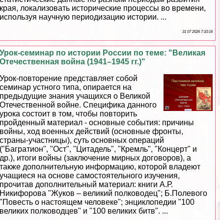
края, локализовать исторические процессы во времени,
используя научную периодизацию истории. ...
31 07 2026 7:10:16
Урок-семинар по истории России по теме: "Великая
Отечественная война (1941–1945 гг.)"
Урок-повторение представляет собой
семинар устного типа, опирается на
предыдущие знания учащихся о Великой
Отечественной войне. Специфика данного
урока состоит в том, чтобы повторить
пройденный материал - основные события: причины
войны, ход военных действий (основные фронты,
страны-участницы), суть основных операций
("Багратион", "Ост", "Цитадель", "Кремль", "Концерт" и
др.), итоги войны (заключение мирных договоров), а
также дополнительную информацию, которой владеют
учащиеся на основе самостоятельного изучения,
прочитав дополнительный материал: книги А.Р.
Никифорова "Жуков – великий полководец"; Б.Полевого
"Повесть о настоящем человеке"; энциклопедии "100
великих полководцев" и "100 великих битв". ...