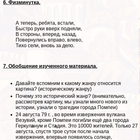
6. Физминутка.
А теперь, ребята, встали,
Быстро руки вверх подняли,
В стороны, вперед, назад,
Повернулись вправо, влево,
Тихо сели, вновь за дело.
7. Обобщение изученного материала.
Давайте вспомним к какому жанру относится
картина? (историческому жанру)
Почему это исторический жанр? (внимательно,
рассмотрев картину, мы узнали много нового из
истории, узнали о трагедии города Помпеи)
24 августа 79 г. , во время извержения вулкана
Везувий, кроме Помпеи погибли ещё два города
Геркул
а
нум и Ст
а
дия. Это 10000 жителей. Только 27
августа, спустя трое суток после начала
извержения, впервые появилось солнце,