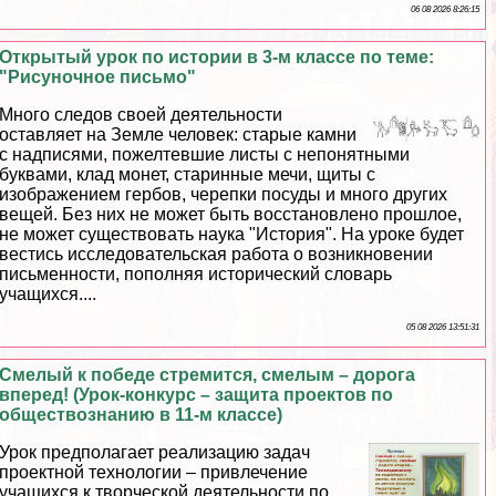
06 08 2026 8:26:15
Открытый урок по истории в 3-м классе по теме:
"Рисуночное письмо"
Много следов своей деятельности
оставляет на Земле человек: старые камни
с надписями, пожелтевшие листы с непонятными
буквами, клад монет, старинные мечи, щиты с
изображением гербов, черепки посуды и много других
вещей. Без них не может быть восстановлено прошлое,
не может существовать наука "История". На уроке будет
вестись исследовательская работа о возникновении
письменности, пополняя исторический словарь
учащихся....
05 08 2026 13:51:31
Смелый к победе стремится, смелым – дорога
вперед! (Урок-конкурс – защита проектов по
обществознанию в 11-м классе)
Урок предполагает реализацию задач
проектной технологии – привлечение
учащихся к творческой деятельности по