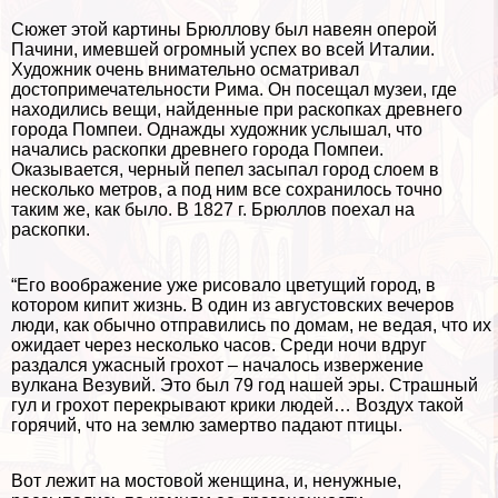
Сюжет этой картины Брюллову был навеян оперой
Пачини, имевшей огромный успех во всей Италии.
Художник очень внимательно осматривал
достопримечательности Рима. Он посещал музеи, где
находились вещи, найденные при раскопках древнего
города Помпеи. Однажды художник услышал, что
начались раскопки древнего города Помпеи.
Оказывается, черный пепел засыпал город слоем в
несколько метров, а под ним все сохранилось точно
таким же, как было. В 1827 г. Брюллов поехал на
раскопки.
“Его воображение уже рисовало цветущий город, в
котором кипит жизнь. В один из августовских вечеров
люди, как обычно отправились по домам, не ведая, что их
ожидает через несколько часов. Среди ночи вдруг
раздался ужасный грохот – началось извержение
вулкана Везувий. Это был 79 год нашей эры. Страшный
гул и грохот перекрывают крики людей… Воздух такой
горячий, что на землю замертво падают птицы.
Вот лежит на мостовой женщина, и, ненужные,