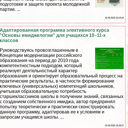
подготовке и защите проекта молодежной
партии. ...
04 08 2026 16:24:24
Адаптированная программа элективного курса
"Основы имиджелогии" для учащихся 10–11-х
классов
Руководствуясь провозглашенным в
Концепции модернизации российского
образования на период до 2010 года
компетентностным подходом, который
реализует деятельностный хаpaктер
образования и ориентирует образовательный процесс на
пpaктические результаты, в частности формирование
ключевых (универсальных) компетенций школьников,
учитывая образовательную потребность
старшеклассников школы в получении знаний, связанных
с созданием собственного имиджа, автор предпринял
попытку теоретически и пpaктически сконструировать
данную программу, адаптировав ее к условиям и
запросам учащимся школы. ...
03 08 2026 18:28:21