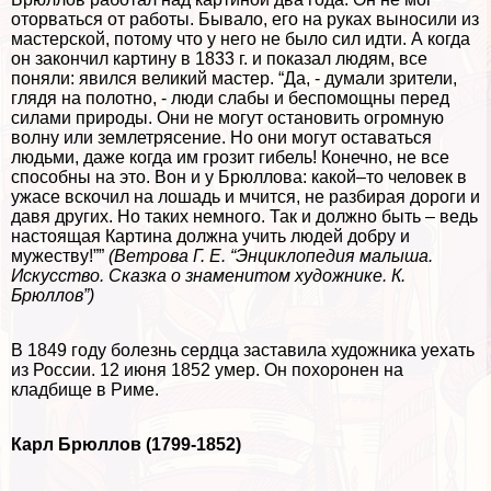
оторваться от работы. Бывало, его на руках выносили из
мастерской, потому что у него не было сил идти. А когда
он закончил картину в 1833 г. и показал людям, все
поняли: явился великий мастер. “Да, - думали зрители,
глядя на полотно, - люди слабы и беспомощны перед
силами природы. Они не могут остановить огромную
волну или землетрясение. Но они могут оставаться
людьми, даже когда им грозит гибель! Конечно, не все
способны на это. Вон и у Брюллова: какой–то человек в
ужасе вскочил на лошадь и мчится, не разбирая дороги и
давя других. Но таких немного. Так и должно быть – ведь
настоящая Картина должна учить людей добру и
мужеству!””
(Ветрова Г. Е. “Энциклопедия малыша.
Искусство. Сказка о знаменитом художнике. К.
Брюллов”)
В 1849 году болезнь сердца заставила художника уехать
из России. 12 июня 1852 умер. Он похоронен на
кладбище в Риме.
Карл Брюллов (1799-1852)