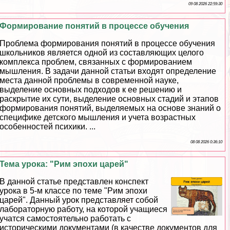
09 08 2026 22:59:30
Формирование понятий в процессе обучения
Проблема формирования понятий в процессе обучения
школьников является одной из составляющих целого
комплекса проблем, связанных с формированием
мышления. В задачи данной статьи входят определение
места данной проблемы в современной науке,
выделение основных подходов к ее решению и
раскрытие их сути, выделение основных стадий и этапов
формирования понятий, выделяемых на основе знаний о
специфике детского мышления и учета возрастных
особенностей психики. ...
08 08 2026 0:36:10
Тема урока: "Рим эпохи царей"
В данной статье представлен конспект
урока в 5-м классе по теме "Рим эпохи
царей". Данный урок представляет собой
лабораторную работу, на которой учащиеся
учатся самостоятельно работать с
историческими документами (в качестве документов для