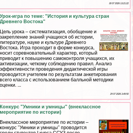
30 07 2026 13:21:22
Урок-игра по теме: "История и культура стран
Древнего Востока"
Цель урока – систематизация, обобщение и
закрепление знаний учащихся об истории,
литературе, науке и культуре Древнего
Востока. Игра проходит в форме конкурса,
носит соревновательный хаpaктер, который
приводит к повышению самоконтроля учащихся, их
активизации, четкому соблюдению правил. Анализ
эффективности проведения дидактической игры
проводится учителем по результатам анкетирования
всего класса с использованием балльной методики
оценки. ...
29 07 2026 3:49:50
Конкурс "Умники и умницы" (внеклассное
мероприятие по истории)
Внеклассное мероприятие по истории –
конкурс "Умники и умницы" проводится
среди студентов I курса ССУЗ после