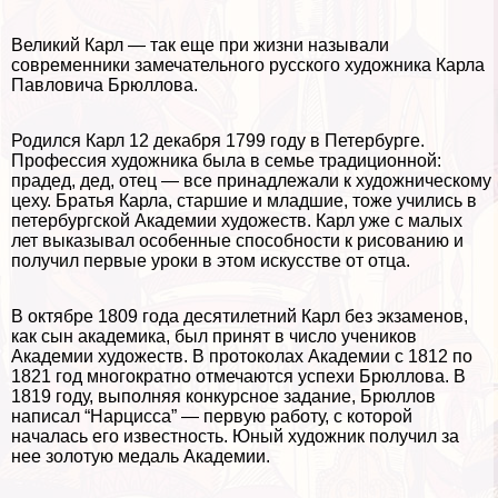
Великий Карл — так еще при жизни называли
современники замечательного русского художника Карла
Павловича Брюллова.
Родился Карл 12 декабря 1799 году в Петербурге.
Профессия художника была в семье традиционной:
прадед, дед, отец — все принадлежали к художническому
цеху. Братья Карла, старшие и младшие, тоже учились в
петербургской Академии художеств. Карл уже с малых
лет выказывал особенные способности к рисованию и
получил первые уроки в этом искусстве от отца.
В октябре 1809 года десятилетний Карл без экзаменов,
как сын академика, был принят в число учеников
Академии художеств. В протоколах Академии с 1812 по
1821 год многократно отмечаются успехи Брюллова. В
1819 году, выполняя конкурсное задание, Брюллов
написал “Нарцисса” — первую работу, с которой
началась его известность. Юный художник получил за
нее золотую медаль Академии.