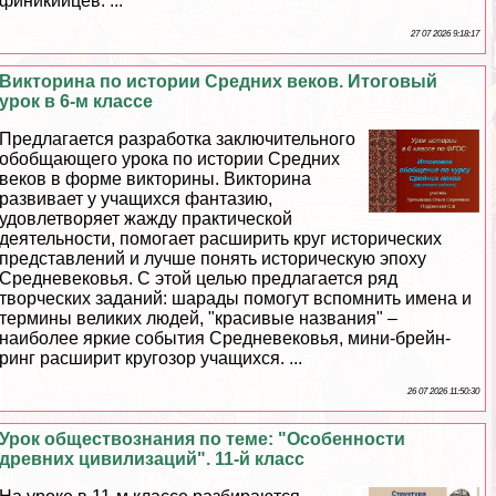
финикийцев. ...
27 07 2026 9:18:17
Викторина по истории Средних веков. Итоговый
урок в 6-м классе
Предлагается разработка заключительного
обобщающего урока по истории Средних
веков в форме викторины. Викторина
развивает у учащихся фантазию,
удовлетворяет жажду пpaктической
деятельности, помогает расширить круг исторических
представлений и лучше понять историческую эпоху
Средневековья. С этой целью предлагается ряд
творческих заданий: шарады помогут вспомнить имена и
термины великих людей, "красивые названия" –
наиболее яркие события Cредневековья, мини-брейн-
ринг расширит кругозор учащихся. ...
26 07 2026 11:50:30
Урок обществознания по теме: "Особенности
древних цивилизаций". 11-й класс