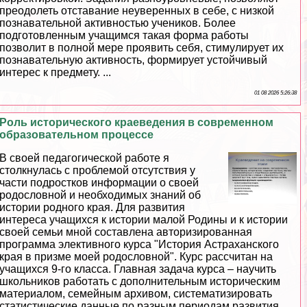
преодолеть отставание неуверенных в себе, с низкой
познавательной активностью учеников. Более
подготовленным учащимся такая форма работы
позволит в полной мере проявить себя, стимулирует их
познавательную активность, формирует устойчивый
интерес к предмету. ...
01 08 2026 5:26:38
Роль исторического краеведения в современном
образовательном процессе
В своей педагогической работе я
столкнулась с проблемой отсутствия у
части подростков информации о своей
родословной и необходимых знаний об
истории родного края. Для развития
интереса учащихся к истории малой Родины и к истории
своей семьи мной составлена авторизированная
программа элективного курса "История Астpaxaнского
края в призме моей родословной". Курс рассчитан на
учащихся 9-го класса. Главная задача курса – научить
школьников работать с дополнительным историческим
материалом, семейным архивом, систематизировать
статистические данные по разным периодам развития