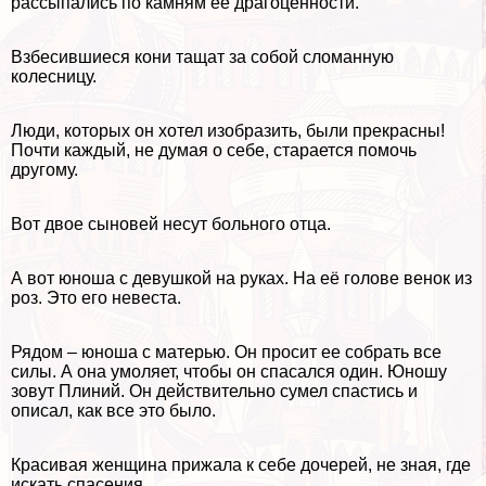
рассыпались по камням ее драгоценности.
Взбесившиеся кони тащат за собой сломанную
колесницу.
Люди, которых он хотел изобразить, были прекрасны!
Почти каждый, не думая о себе, старается помочь
другому.
Вот двое сыновей несут больного отца.
А вот юноша с дeвyшкой на руках. На её голове венок из
роз. Это его невеста.
Рядом – юноша с матерью. Он просит ее собрать все
силы. А она умоляет, чтобы он спасался один. Юношу
зовут Плиний. Он действительно сумел спастись и
описал, как все это было.
Красивая женщина прижала к себе дочерей, не зная, где
искать спасения.