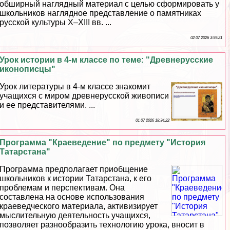
обширный наглядный материал с целью сформировать у
школьников наглядное представление о памятниках
русской культуры Х–ХIII вв. ...
02 07 2026 3:59:21
Урок истории в 4-м классе по теме: "Древнерусские
иконописцы"
Урок литературы в 4-м классе знакомит
учащихся с миром древнерусской живописи
и ее представителями. ...
01 07 2026 18:34:22
Программа "Краеведение" по предмету "История
Татарстана"
Программа предполагает приобщение
школьников к истории Татарстана, к его
проблемам и перспективам. Она
составлена на основе использования
краеведческого материала, активизирует
мыслительную деятельность учащихся,
позволяет разнообразить технологию урока, вносит в