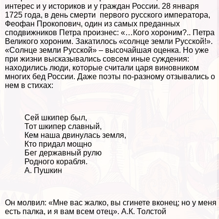
интерес и у историков и у граждан России. 28 января
1725 года, в день cмepти первого русского императора,
Феофан Прокопович, один из самых преданных
сподвижников Петра произнес: «…Кого хороним?.. Петра
Великого хороним. Закатилось «солнце земли Русской!».
«Солнце земли Русской» – высочайшая оценка. Но уже
при жизни высказывались совсем иные суждения:
находились люди, которые считали царя виновником
многих бед России. Даже поэты по-разному отзывались о
нем в стихах:
Сей шкипер был,
Тот шкипер славный,
Кем наша двинулась земля,
Кто придал мощно
Бег державный рулю
Родного корабля.
А. Пушкин
Он молвил: «Мне вас жалко, вы сгинете вконец; но у меня
есть палка, и я вам всем отец». А.К. Толстой