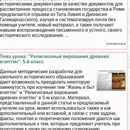
историческими документами (в качестве документов для
рассмотрения процесса становления государства в Риме
предлагаются отрывки из Тита Ливия и Дионисия
Галикарнасского), изучая и систематизируя почти без
помощи учителя, новый материал, а также получают
навыки воспроизведения письменного и устного, своего
исторического исследования. ...
03 08 2026 21:42:16
Тема урока: "Религиозные верования древних
египтян". 5-й класс
Данные методические разработки для
школьного исторического образования
дают возможность преодолеть некоторую
замкнутость при изучении тем "Жизнь и быт
египтян" и "Религиозные верования
древних египтян" в 5-м классе. Материал,
представленный в данной статье и предлагаемый
учителю на урок, может использоваться также и как
дополнительный или вставной, в связи с этим задачи,
факты, понятия и теоретические положения даются как
дополнительные к тем, которые предложит учитель при
подготовке к уроку по основному содержанию. ...