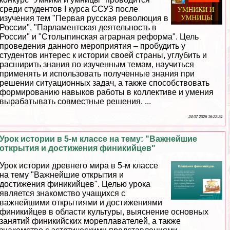
среди студентов I курса ССУЗ после
изучения тем "Первая русская революция в
России", "Парламентская деятельность в
России" и "Столыпинская аграрная реформа". Цель
проведения данного мероприятия – пробудить у
студентов интерес к истории своей страны, углубить и
расширить знания по изученным темам, научиться
применять и использовать полученные знания при
решении ситуационных задач, а также способствовать
формированию навыков работы в коллективе и умения
выpaбатывать совместные решения. ...
24 07 2026 16:22:34
Урок истории в 5-м классе на тему: "Важнейшие
открытия и достижения финикийцев"
Урок истории древнего мира в 5-м классе
на тему "Важнейшие открытия и
достижения финикийцев". Целью урока
является знакомство учащихся с
важнейшими открытиями и достижениями
финикийцев в области культуры, выяснение основных
занятий финикийских мореплавателей, а также