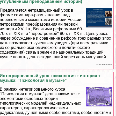
углубленным преподаванием истории)
Предлагается нетрадиционный урок в
форме семинара-размышления над
переломными моментами истории России:
петровскими преобразованиями первой
четверти XVIII в., Великими реформами 60–
70-х гг. XIX в. и "перестройкой" 80-х гг. ХХ в.. Цель урока:
через обсуждение и сравнение реформ трех разных эпох
дать возможность ученикам увидеть (при всем различии
их социально-экономического и политического
содержания) связь времен и национальных традиций;
лучше понять день сегодняшний через день минувший....
10 07 2026 3:24:25
Интегрированный урок: психология + история +
музыка: "Психология в музыке"
В рамках интегрированного курса
"Психология в музыке" дети знакомятся с
элементами основных теорий
типологических моделей индивидуальных
хаpaктеров, хаpaктерологическими
радикалами, душевными особенностями, особенностями