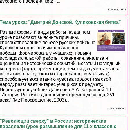
духовного наследия края. ...
12 07 2026 3:24:48
Тема урока: "Дмитрий Донской. Куликовская битва"
Разные формы и виды работы на данном
уроке позволяют выяснить причины,
способствовавшие победе русских войск на
Куликовом поле, значимость данной
победы; формировать у учащихся навыки
исследовательской работы, сравнения, анализа и
оценивания исторических событий. Богатый наглядный
материал (карта, презентация, тексты документальных
источников на русском и старославянском языках)
способствует воспитанию чувства гордости за свой
народ, развивает интерес учащихся к предмету.
Используется учебник Данилова А.А. Косулиной Л.Г.
"История России с древнейших времен до конца XVI
века" (М.: Просвещение, 2003). ...
11 07 2026 19:27:11
"Революции сверху" в России: исторические
параллели (урок-размышление для 11-х классов с