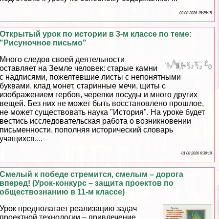
02 08 2026 15:28:15
Открытый урок по истории в 3-м классе по теме:
"Рисуночное письмо"
Много следов своей деятельности
оставляет на Земле человек: старые камни
с надписями, пожелтевшие листы с непонятными
буквами, клад монет, старинные мечи, щиты с
изображением гербов, черепки посуды и много других
вещей. Без них не может быть восстановлено прошлое,
не может существовать наука "История". На уроке будет
вестись исследовательская работа о возникновении
письменности, пополняя исторический словарь
учащихся....
01 08 2026 6:39:19
Смелый к победе стремится, смелым – дорога
вперед! (Урок-конкурс – защита проектов по
обществознанию в 11-м классе)
Урок предполагает реализацию задач
проектной технологии – привлечение