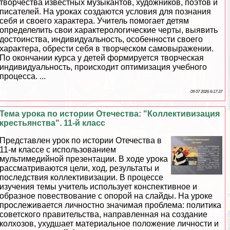
творчества известных музыкантов, художников, поэтов и
писателей. На уроках создаются условия для познания
себя и своего хаpaктера. Учитель помогает детям
определелить свои хаpaктерологические черты, выявить
достоинства, индивидуальность, особенности своего
хаpaктера, обрести себя в творческом самовыражении.
По окончании курса у детей формируется творческая
индивидуальность, происходит оптимизация учебного
процесса. ...
09 07 2026 6:17:37
Тема урока по истории Отечества: "Коллективизация
крестьянства". 11-й класс
Представлен урок по истории Отечества в
11-м классе с использованием
мультимедийной презентации. В ходе урока
рассматриваются цели, ход, результаты и
последствия коллективизации. В процессе
изучения темы учитель использует конспективное и
образное повествование с опорой на слайды. На уроке
прослеживается личностно значимая проблема: политика
советского правительства, направленная на создание
колхозов, ухудшает материальное положение личности и