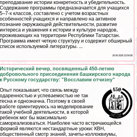
преподавание истории конкретность и убедительность.
Содержание программы предназначается для учащихся
5–7-х классов, составлено с учетом возрастных
особенностей учащихся и направлено на активное
познание окружающей действительности, развитие
интереса и уважения к истории и культуре народов,
проживающих на территории Республики Татарстан.
Программа имеет четкую структуру и содержит обширный
список используемой литературы. ...
30 06 2026 23:54:58
Исторический вечер, посвященный 450-летию
добровольного присоединения башкирского народа
к Русскому государству: "Восславим отчизну"
Опыт показывает, что связь между
одаренностью и успеваемостью не так
тесна и однозначна. Поэтому в своей
работе ориентируюсь на моделирование
такой учебной деятельности, в которой
ребенок мог бы максимально
самореализоваться. Наиболее часто встречающейся
формой являются нестандартные уроки: КВН,
общественный смотр знаний, зачеты-коллоквиумы,