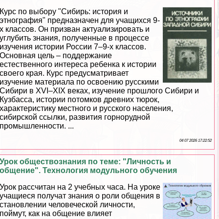
Курс по выбору "Сибирь: история и
этнография" предназначен для учащихся 9-
х классов. Он призван актуализировать и
углубить знания, полученные в процессе
изучения истории России 7–9-х классов.
Основная цель – поддержание
естественного интереса ребенка к истории
своего края. Курс предусматривает
изучение материала по освоению русскими
Сибири в XVI–XIX веках, изучение прошлого Сибири и
Кузбасса, истории потомков древних тюрок,
хаpaктеристику местного и русского населения,
сибирской ссылки, развития горнорудной
промышленности. ...
04 07 2026 17:22:52
Урок обществознания по теме: "Личность и
общение". Технология модульного обучения
Урок рассчитан на 2 учебных часа. На уроке
учащиеся получат знания о роли общения в
становлении человеческой личности,
поймут, как на общение влияет