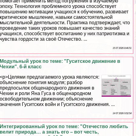
помогает применить метод погружения в изучаемую
эпоху. Технология проблемного урока способствует
повышению мотивации учащихся к обучению, развивает
критическое мышление, навыки самостоятельной
мыслительной деятельности. Пpaктика подтверждает, что
проведение таких уроков повышает качество знаний
учащихся, способствует воспитанию у них патриотизма и
чувства гордости за своё Отечество. ...
15 07 2026 8:46:51
Модульный урок по теме: "Гуситское движение в
Чехии". 6-й класс
<p>Целями предлагаемого урока являются:
объяснение понятия модуля; разбор
предпосылок общенародного движения в
Чехии и роли Яна Гуса в общенародном
освободительном движении; объяснение
значения Гуситских войн и Гуситского движения. ...
14 07 2026 9:52:54
Интегрированный урок по теме: "Отечество любить
велит природа… а знать его – вот честь,