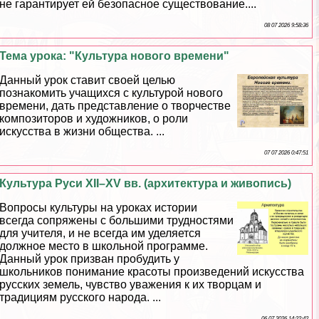
не гарантирует ей безопасное существование....
08 07 2026 9:58:36
Тема урока: "Культура нового времени"
Данный урок ставит своей целью
познакомить учащихся с культурой нового
времени, дать представление о творчестве
композиторов и художников, о роли
искусства в жизни общества. ...
07 07 2026 0:47:51
Культура Руси XII–XV вв. (архитектура и живопись)
Вопросы культуры на уроках истории
всегда сопряжены с большими трудностями
для учителя, и не всегда им уделяется
должное место в школьной программе.
Данный урок призван пробудить у
школьников понимание красоты произведений искусства
русских земель, чувство уважения к их творцам и
традициям русского народа. ...
06 07 2026 14:22:42