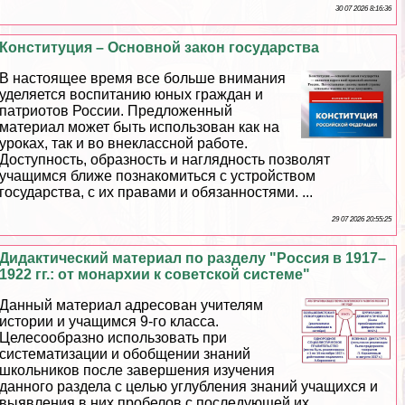
30 07 2026 8:16:36
Конституция – Основной закон государства
В настоящее время все больше внимания
уделяется воспитанию юных граждан и
патриотов России. Предложенный
материал может быть использован как на
уроках, так и во внеклассной работе.
Доступность, образность и наглядность позволят
учащимся ближе познакомиться с устройством
государства, с их правами и обязанностями. ...
29 07 2026 20:55:25
Дидактический материал по разделу "Россия в 1917–
1922 гг.: от монархии к советской системе"
Данный материал адресован учителям
истории и учащимся 9-го класса.
Целесообразно использовать при
систематизации и обобщении знаний
школьников после завершения изучения
данного раздела с целью углубления знаний учащихся и
выявления в них пробелов с последующей их