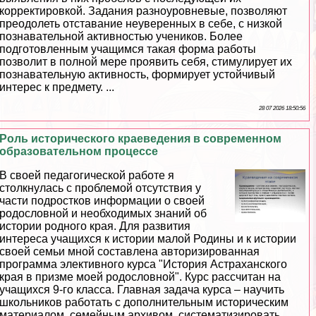
корректировкой. Задания разноуровневые, позволяют
преодолеть отставание неуверенных в себе, с низкой
познавательной активностью учеников. Более
подготовленным учащимся такая форма работы
позволит в полной мере проявить себя, стимулирует их
познавательную активность, формирует устойчивый
интерес к предмету. ...
28 07 2026 18:50:56
Роль исторического краеведения в современном
образовательном процессе
В своей педагогической работе я
столкнулась с проблемой отсутствия у
части подростков информации о своей
родословной и необходимых знаний об
истории родного края. Для развития
интереса учащихся к истории малой Родины и к истории
своей семьи мной составлена авторизированная
программа элективного курса "История Астpaxaнского
края в призме моей родословной". Курс рассчитан на
учащихся 9-го класса. Главная задача курса – научить
школьников работать с дополнительным историческим
материалом, семейным архивом, систематизировать