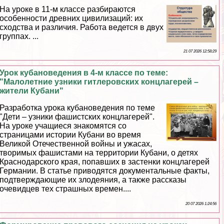
На уроке в 11-м классе разбираются
особенности древних цивилизаций: их
сходства и различия. Работа ведется в двух
группах. ...
21 07 2026 12:58:29
Урок кубановедения в 4-м классе по теме:
"Малолетние узники гитлеровских концлагерей –
жители Кубани"
Разработка урока кубановедения по теме
"Дети – узники фашистских концлагерей".
На уроке учащиеся знакомятся со
страницами истории Кубани во время
Великой Отечественной войны и ужасах,
творимых фашистами на территории Кубани, о детях
Краснодарского края, попавших в застенки концлагерей
Германии. В статье приводятся документальные факты,
подтверждающие их злодеяния, а также рассказы
очевидцев тех страшных времен....
20 07 2026 1:24:56