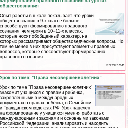
Формирование правового сознания на уроках
обществознания
Опыт работы в школе показывает, что уроки
обществознания в 9-х классе больше
способствуют формированию правового
сознания, чем уроки в 10–11-х классах,
которые носят обобщенный хаpaктер, на
которых рассматривают обществоведческие вопросы. Но
тем не менее в них присутствуют элементы правовых
вопросов, которые способствуют формированию
правового сознания....
19 07 2026 0:20:42
Урок по теме: "Права несовершеннолетних"
Урок по теме "Права несовершеннолетних"
знакомит учащихся с правами ребенка,
закрепленными в международных
документах о правах ребёнка, в Семейном
и Гражданском кодексах РФ. Урок нацелен
на формирование у учащихся умения работать с
международными законами и основными законами
Российской Федерации, анализировать и находить