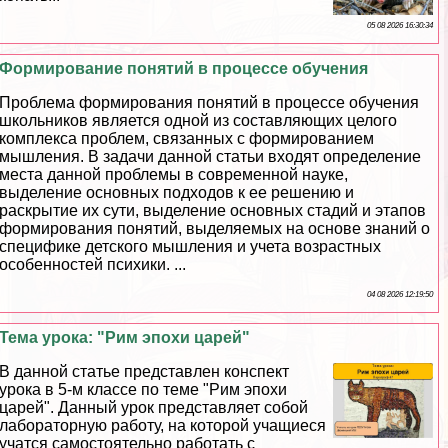
05 08 2026 16:30:34
Формирование понятий в процессе обучения
Проблема формирования понятий в процессе обучения
школьников является одной из составляющих целого
комплекса проблем, связанных с формированием
мышления. В задачи данной статьи входят определение
места данной проблемы в современной науке,
выделение основных подходов к ее решению и
раскрытие их сути, выделение основных стадий и этапов
формирования понятий, выделяемых на основе знаний о
специфике детского мышления и учета возрастных
особенностей психики. ...
04 08 2026 12:19:50
Тема урока: "Рим эпохи царей"
В данной статье представлен конспект
урока в 5-м классе по теме "Рим эпохи
царей". Данный урок представляет собой
лабораторную работу, на которой учащиеся
учатся самостоятельно работать с