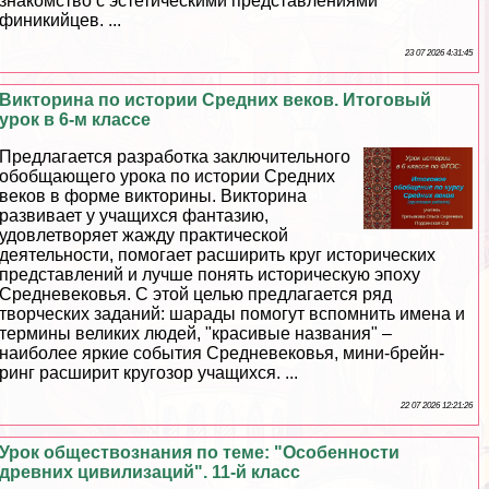
знакомство с эстетическими представлениями
финикийцев. ...
23 07 2026 4:31:45
Викторина по истории Средних веков. Итоговый
урок в 6-м классе
Предлагается разработка заключительного
обобщающего урока по истории Средних
веков в форме викторины. Викторина
развивает у учащихся фантазию,
удовлетворяет жажду пpaктической
деятельности, помогает расширить круг исторических
представлений и лучше понять историческую эпоху
Средневековья. С этой целью предлагается ряд
творческих заданий: шарады помогут вспомнить имена и
термины великих людей, "красивые названия" –
наиболее яркие события Cредневековья, мини-брейн-
ринг расширит кругозор учащихся. ...
22 07 2026 12:21:26
Урок обществознания по теме: "Особенности
древних цивилизаций". 11-й класс