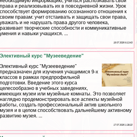
необходимую информацию, учиться распознавать свои
права и реализовывать их в повседневной жизни. Урок
способствует формированию осознанного отношения к
своим правам: учит отстаивать и защищать свои права,
уважать и не нарушать права другого человека,
развивает творческие способности и коммуникативные
умения и навыки учащихся. ...
18 07 2026 6:13:43
Элективный курс "Музееведение"
Элективный курс "Музееведение"
предназначен для изучения учащимися 9-х
классов в рамках предпрофильной
подготовки. Введение этого курса
целесообразно в учебных заведениях,
имеющих музеи или музейные комнаты. Это позволяет
наглядно продемонстрировать все аспекты музейной
работы, создать профессиональный актив школьного
музея и в целом способствовать дальнейшему активному
развитию музея. ...
17 07 2026 1:38:22