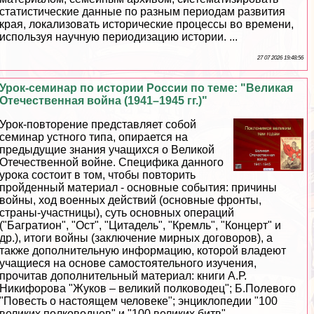
статистические данные по разным периодам развития
края, локализовать исторические процессы во времени,
используя научную периодизацию истории. ...
27 07 2026 19:48:56
Урок-семинар по истории России по теме: "Великая
Отечественная война (1941–1945 гг.)"
Урок-повторение представляет собой
семинар устного типа, опирается на
предыдущие знания учащихся о Великой
Отечественной войне. Специфика данного
урока состоит в том, чтобы повторить
пройденный материал - основные события: причины
войны, ход военных действий (основные фронты,
страны-участницы), суть основных операций
("Багратион", "Ост", "Цитадель", "Кремль", "Концерт" и
др.), итоги войны (заключение мирных договоров), а
также дополнительную информацию, которой владеют
учащиеся на основе самостоятельного изучения,
прочитав дополнительный материал: книги А.Р.
Никифорова "Жуков – великий полководец"; Б.Полевого
"Повесть о настоящем человеке"; энциклопедии "100
великих полководцев" и "100 великих битв". ...