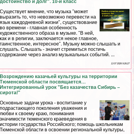
достоинство и долг". 10-й класс
Существует мнение, что музыка "может
выразить то, что невозможно перевести на
язык каждодневной жизни", существование
во времени - главная особенность
художественного образа в музыке. "В ней,
как и в религии, заключается некое главное,
таинственное, интересное". Музыку можно слышать и
слушать. Слышать - значит стремиться постичь
содержание через анализ музыкальных событий. ...
13 07 2026 9:26:27
Возрождению казачьей культуры на территории
Тюменской области посвящается…
Интегрированный урок "Без казачества Сибирь –
сирота!"
Основные задачи урока - воспитание у
подрастающего поколения уважения и
любви к своему краю, понимания
значимости тюменского краеведения в
истории государства Российского; помощь школьникам
Тюменской области в освоении региональной культуры,