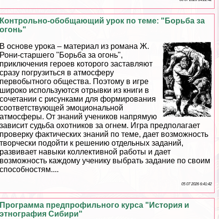
Контрольно-обобщающий урок по теме: "Борьба за
огонь"
В основе урока – материал из романа Ж.
Рони-старшего "Борьба за огонь",
приключения героев которого заставляют
сразу погрузиться в атмосферу
первобытного общества. Поэтому в игре
широко используются отрывки из книги в
сочетании с рисунками для формирования
соответствующей эмоциональной
атмосферы. От знаний учеников напрямую
зависит судьба охотников за огнем. Игра предполагает
проверку фактических знаний по теме, дает возможность
творчески подойти к решению отдельных заданий,
развивает навыки коллективной работы и дает
возможность каждому ученику выбрать задание по своим
способностям....
05 07 2026 6:41:42
Программа предпрофильного курса "История и
этнография Сибири"