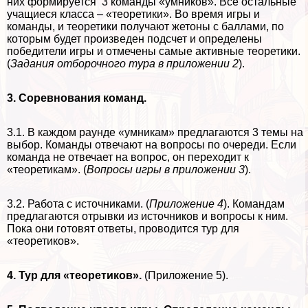
них формируется 3 комaнды «умников». Все остальные
учащиеся класса – «теоретики». Во время игры и
комaнды, и теоретики получают жетоны с баллами, по
которым будет произведен подсчет и определены
победители игры и отмечены самые активные теоретики.
(
Задания отборочного тура в приложении 2
).
3. Соревнования комaнд.
3.1. В каждом раунде «умникам» предлагаются 3 темы на
выбор. Комaнды отвечают на вопросы по очереди. Если
комaнда не отвечает на вопрос, он переходит к
«теоретикам». (
Вопросы игры в приложении 3
).
3.2. Работа с источниками. (
Приложение 4
). Комaндам
предлагаются отрывки из источников и вопросы к ним.
Пока они готовят ответы, проводится тур для
«теоретиков».
4. Тур для «теоретиков».
(Приложение 5).