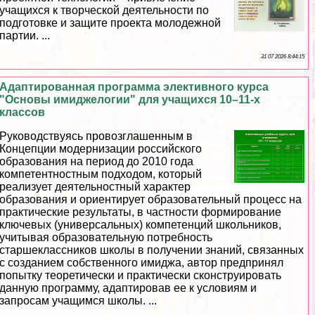
учащихся к творческой деятельности по
подготовке и защите проекта молодежной
партии. ...
31 07 2026 8:44:15
Адаптированная программа элективного курса
"Основы имиджелогии" для учащихся 10–11-х
классов
Руководствуясь провозглашенным в
Концепции модернизации российского
образования на период до 2010 года
компетентностным подходом, который
реализует деятельностный хаpaктер
образования и ориентирует образовательный процесс на
пpaктические результаты, в частности формирование
ключевых (универсальных) компетенций школьников,
учитывая образовательную потребность
старшеклассников школы в получении знаний, связанных
с созданием собственного имиджа, автор предпринял
попытку теоретически и пpaктически сконструировать
данную программу, адаптировав ее к условиям и
запросам учащимся школы. ...