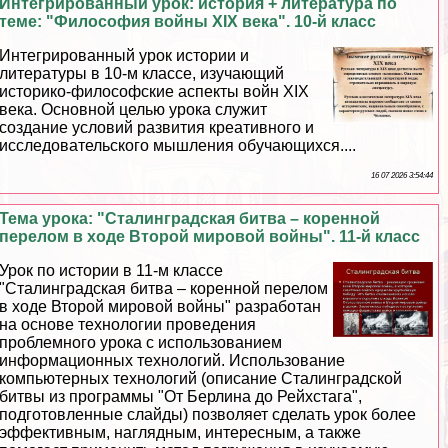
Интегрированный урок: история + литература по
теме: "Философия войны XIX века". 10-й класс
Интегрированный урок истории и
литературы в 10-м классе, изучающий
историко-философские аспекты войн XIX
века. Основной целью урока служит
создание условий развития креативного и
исследовательского мышления обучающихся....
16 07 2026 3:54:44
Тема урока: "Сталинградская битва – коренной
перелом в ходе Второй мировой войны". 11-й класс
Урок по истории в 11-м классе
"Сталинградская битва – коренной перелом
в ходе Второй мировой войны" разработан
на основе технологии проведения
проблемного урока с использованием
информационных технологий. Использование
компьютерных технологий (описание Сталинградской
битвы из программы "От Берлина до Рейхстага",
подготовленные слайды) позволяет сделать урок более
эффективным, наглядным, интересным, а также