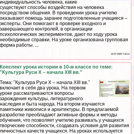
индивидуальность человека, какие
существуют способы воздействия на человека
посредством общения. В проведении урока учителю
оказывают помощь заранее подготовленные учащиеся –
эксперты. Они помогают в проверке входного и
завершающего контролей, в организации
психологических экспериментов, дают по ходу урока
необходимые справки. На уроке организована групповая
форма работы. ...
03 07 2026 7:32:13
Конспект урока истории в 10-м классе по теме:
"Культура Руси Х – начала XIII вв."
Тема: "Культура Руси Х – начала ХIII вв."
включает в себя два урока. На первом
уроке рассматриваются вопросы
зарождения культуры, литературного
наследия и быта народа. На втором изучаются
памятники живописи и архитектуры. В предлагаемой
разработке преобладают активные формы и методы
обучения, что позволяет учителю развивать у учащихся
творческие способности, создавать условия для развития
личностных качеств учащихся. На уроках используется