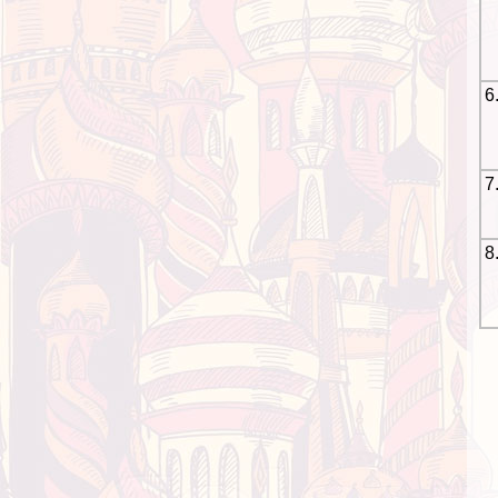
6
7
8