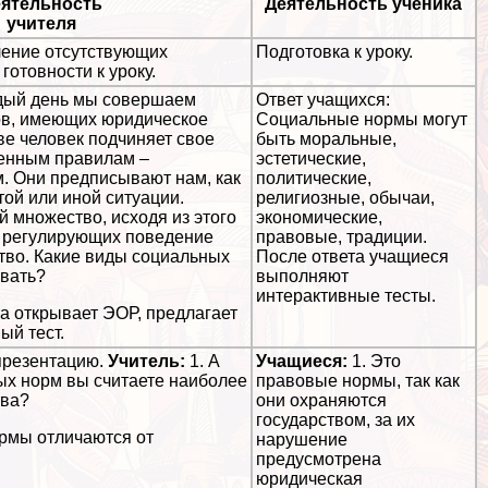
ятельность
Деятельность ученика
учителя
ение отсутствующих
Подготовка к уроку.
готовности к уроку.
ждый день мы совершаем
Ответ учащихся:
ов, имеющих юридическое
Социальные нормы могут
ве человек подчиняет свое
быть мopaльные,
енным правилам –
эстетические,
. Они предписывают нам, как
политические,
той или иной ситуации.
религиозные, обычаи,
 множество, исходя из этого
экономические,
, регулирующих поведение
правовые, традиции.
тво. Какие виды социальных
После ответа учащиеся
вать?
выполняют
интеpaктивные тесты.
та открывает ЭОР, предлагает
ый тест.
презентацию.
Учитель:
1. А
Учащиеся:
1. Это
ых норм вы считаете наиболее
правовые нормы, так как
ва?
они охраняются
государством, за их
рмы отличаются от
нарушение
предусмотрена
юридическая