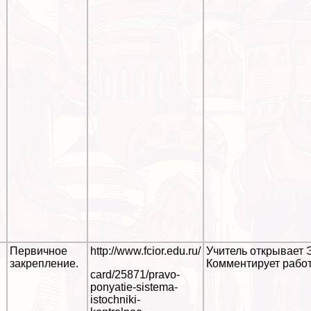
.
Первичное
http://www.fcior.edu.ru/
Учитель открывает 
закрепление.
Комментирует работ
card/25871/pravo-
ponyatie-sistema-
istochniki-