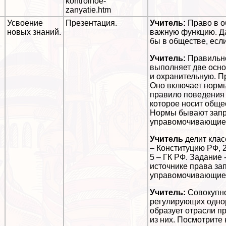
kontrolnoe-
zanyatie.htm
.
Усвоение
Презентация.
Учитель:
Право в о
новых знаний.
важную функцию. Д
бы в обществе, есл
Учитель:
Правильно
выполняет две осно
и охранительную. П
Оно включает нормы
правило поведения 
которое носит обще
Нормы бывают зап
управомочивающие
Учитель
делит класс
– Конституцию РФ, 2 
5 – ГК РФ. Задание 
источнике права з
управомочивающие
Учитель:
Совокупно
регулирующих одно
образует отрасли п
из них. Посмотрите 