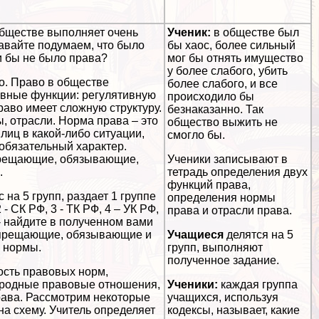
бществе выполняет очень
Ученик:
в обществе был
авайте подумаем, что было
бы хаос, более сильный
и бы не было права?
мог бы отнять имущество
у более слабого, убить
. Право в обществе
более слабого, и все
вные функции: регулятивную
происходило бы
раво имеет сложную структуру.
безнаказанно. Так
, отрасли. Норма права – это
общество выжить не
лиц в какой-либо ситуации,
смогло бы.
обязательный хаpaктер.
рещающие, обязывающие,
Ученики записывают в
.
тетрадь определения двух
функций права,
 на 5 групп, раздает 1 группе
определения нормы
- СК РФ, 3 - ТК РФ, 4 – УК РФ,
права и отрасли права.
- найдите в полученном вами
апрещающие, обязывающие и
Учащиеся
делятся на 5
 нормы.
групп, выполняют
полученное задание.
сть правовых норм,
родные правовые отношения,
Ученики:
каждая группа
рава. Рассмотрим некоторые
учащихся, используя
на схему. Учитель определяет
кодексы, называет, какие