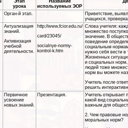
№
Этап
Название
Де
урока
используемых ЭОР
.
Орган-й этап.
Приветствие
,
выявл
учащихся, проверка 
.
Актуализация
http://www.fcior.edu.ru/
Слова учителя: ка
знаний.
множество поступк
card/23045/
значение. В общест
Активизация
поведение определ
socialnye-normy-
учебной
социальным нормам
kontrol-k.htm
деятельности.
нужно себя вести в 
Жизненных ситуаций
и социальных норм
людей тоже множес
норм вы можете наз
Учитель после отве
решить интеpaктивн
.
Первичное
Презентация.
Учитель открывает 
усвоение
какой вид социальн
новых знаний.
важным для общест
2. Чем правовые но
мopaльных норм?