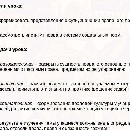
ели урока
:
сформировать представления о сути, значении права, его п
рассмотреть институт права в системе социальных норм.
дачи урока:
разовательная
– раскрыть сущность права, его основные п
новными отраслями права, предметом их регулирования;
азвивающая
– научить выделять главное в изучаемом матер
дексы), применять эти знания на пpaктике (решение задач);
оспитательная
– формирование правовой культуры у учащих
дей, развитие коммуникативных компетенций учащихся чере
результате изучения темы учащиеся должны знать определе
ава, отрасли права, права и обязанности граждан;