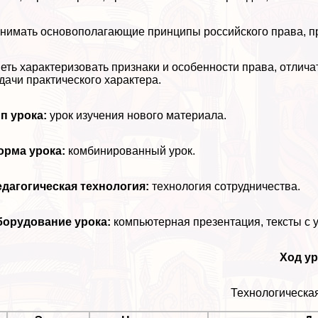
нимать основополагающие принципы российского права, п
еть хаpaктеризовать признаки и особенности права, отлич
дачи пpaктического хаpaктера.
п урока:
урок изучения нового материала.
орма урока:
комбинированный урок.
дагогическая технология:
технология сотрудничества.
борудование урока:
компьютерная презентация, тексты с 
Ход ур
Технологическая