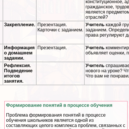
конституционное, а
гражданское, трудо
является предмето
отраслей?
.
Закрепление.
Презентация.
Учитель
каждой гру
Карточки с заданием.
заданием. Определи
права регулируют д
.
Информация
Презентация.
Учитель
комментир
о домашнем
объявляет оценки, 
задании.
.
Рефлексия.
Учитель
спрашивает
Подведение
нового на уроке? Ч
итогов
Что вам не понрави
занятия.
Формирование понятий в процессе обучения
Проблема формирования понятий в процессе
обучения школьников является одной из
составляющих целого комплекса проблем, связанных с