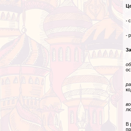
Ц
- 
- 
За
об
ос
р
ко
в
лю
В 
пр