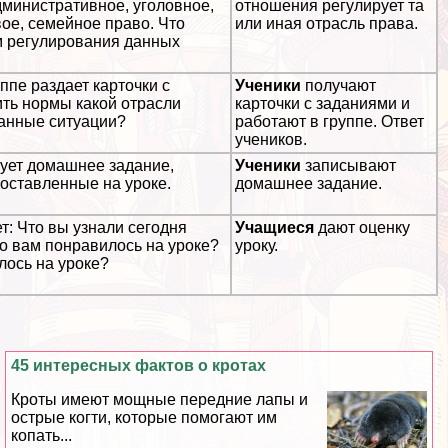
дминистративное, уголовное,
отношения регулирует та
вое, семейное право. Что
или иная отрасль права.
м регулирования данных
ппе раздает карточки с
Ученики
получают
ть нормы какой отрасли
карточки с заданиями и
анные ситуации?
работают в группе. Ответ
учеников.
ует домашнее задание,
Ученики
записывают
поставленные на уроке.
домашнее задание.
: Что вы узнали сегодня
Учащиеся
дают оценку
то вам понравилось на уроке?
уроку.
лось на уроке?
45 интересных фактов о кротах
Кроты имеют мощные передние лапы и
острые когти, которые помогают им
копать...