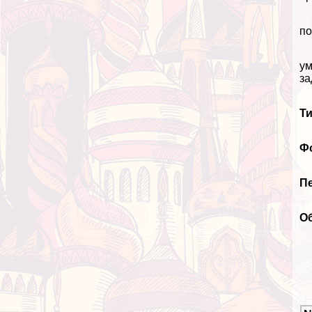
по
ум
за
Ти
Ф
Пе
О