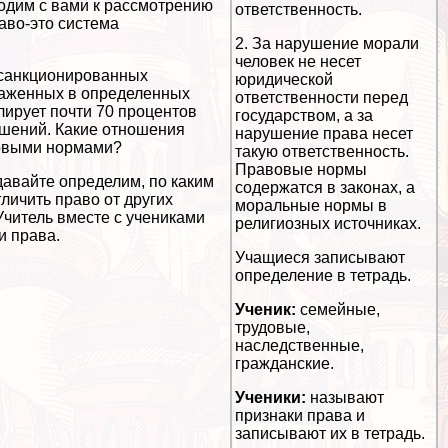
дим с вами к рассмотрению
ответственность.
аво-это система
2. За нарушение морали
человек не несет
 санкционированных
юридической
раженных в определенных
ответственности перед
лирует почти 70 процентов
государством, а за
шений. Какие отношения
нарушение права несет
овыми нормами?
такую ответственность.
Правовые нормы
давайте определим, по каким
содержатся в законах, а
личить право от других
мopaльные нормы в
читель вместе с учениками
религиозных источниках.
и права.
Учащиеся записывают
определение в тетрадь.
Ученик:
семейные,
трудовые,
наследственные,
гражданские.
Ученики:
называют
признаки права и
записывают их в тетрадь.