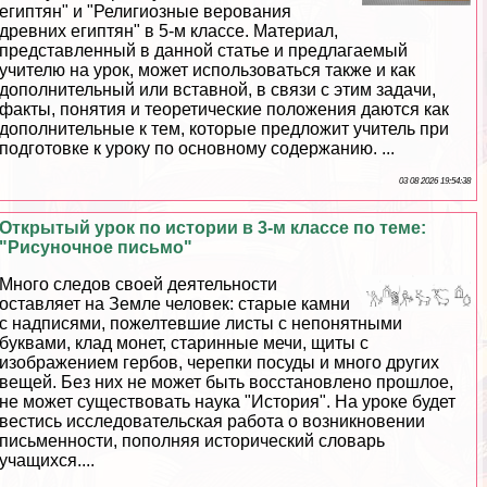
египтян" и "Религиозные верования
древних египтян" в 5-м классе. Материал,
представленный в данной статье и предлагаемый
учителю на урок, может использоваться также и как
дополнительный или вставной, в связи с этим задачи,
факты, понятия и теоретические положения даются как
дополнительные к тем, которые предложит учитель при
подготовке к уроку по основному содержанию. ...
03 08 2026 19:54:38
Открытый урок по истории в 3-м классе по теме:
"Рисуночное письмо"
Много следов своей деятельности
оставляет на Земле человек: старые камни
с надписями, пожелтевшие листы с непонятными
буквами, клад монет, старинные мечи, щиты с
изображением гербов, черепки посуды и много других
вещей. Без них не может быть восстановлено прошлое,
не может существовать наука "История". На уроке будет
вестись исследовательская работа о возникновении
письменности, пополняя исторический словарь
учащихся....