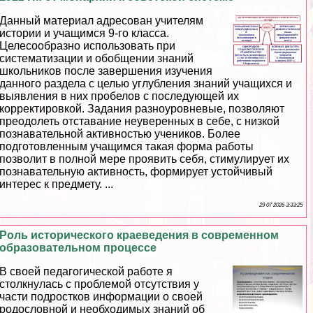
Данный материал адресован учителям
истории и учащимся 9-го класса.
Целесообразно использовать при
систематизации и обобщении знаний
школьников после завершения изучения
данного раздела с целью углубления знаний учащихся и
выявления в них пробелов с последующей их
корректировкой. Задания разноуровневые, позволяют
преодолеть отставание неуверенных в себе, с низкой
познавательной активностью учеников. Более
подготовленным учащимся такая форма работы
позволит в полной мере проявить себя, стимулирует их
познавательную активность, формирует устойчивый
интерес к предмету. ...
29 07 2026 3:33:25
Роль исторического краеведения в современном
образовательном процессе
В своей педагогической работе я
столкнулась с проблемой отсутствия у
части подростков информации о своей
родословной и необходимых знаний об