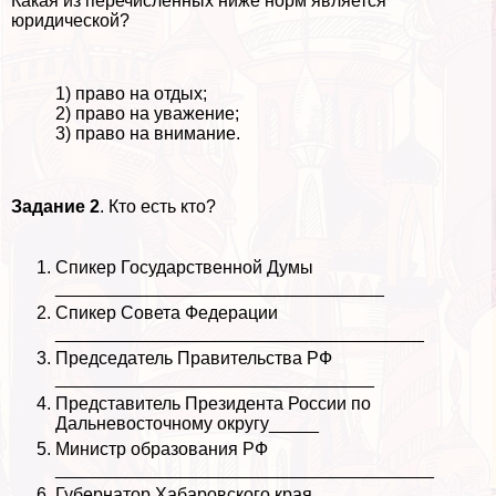
Какая из перечисленных ниже норм является
юридической?
1) право на отдых;
2) право на уважение;
3) право на внимание.
Задание 2
. Кто есть кто?
Спикер Государственной Думы
_________________________________
Спикер Совета Федерации
_____________________________________
Председатель Правительства РФ
________________________________
Представитель Президента России по
Дальневосточному округу_____
Министр образования РФ
______________________________________
Губернатор Хабаровского края