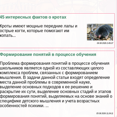
45 интересных фактов о кротах
Кроты имеют мощные передние лапы и
острые когти, которые помогают им
копать...
06 08 2026 2:49:37
Формирование понятий в процессе обучения
Проблема формирования понятий в процессе обучения
школьников является одной из составляющих целого
комплекса проблем, связанных с формированием
мышления. В задачи данной статьи входят определение
места данной проблемы в современной науке,
выделение основных подходов к ее решению и
раскрытие их сути, выделение основных стадий и этапов
формирования понятий, выделяемых на основе знаний о
специфике детского мышления и учета возрастных
особенностей психики. ...
05 08 2026 11:24:11