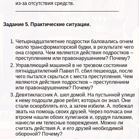
из-за отсутствия средств.
_____________________________________
Задание 5. Пpaктические ситуации.
Четырнадцатилетние подростки баловались огнем
около трaнcформаторской будки, в результате чего
она сгорела. Чем являются действия подростков –
преступлением или правонарушением? Почему?
Управляющий машиной в не трезвом состоянии
пятнадцатилетний Павел П. cбил пешехода, после
чего пытался скрыться с места преступления. Чем
являются действия подростков – преступлением
или правонарушением? Почему?
Девятиклассник А. шел домой. На пустынной улице
к нему подошли двое ребят, которых он знал. Они
стали оскорбллять его, а затем избили. А. побежал
звать на помощь своих друзей. Через полчаса они
втроем нашли обоих xyлиганов и, орудуя палками,
нанесли им телесные повреждения. Можно ли
считать действия А. и его друзей необходимой
обороной? Почему?