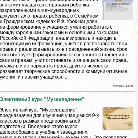
знакомит учащихся с правами ребенка,
закрепленными в международных
документах о правах ребёнка, в Семейном
и Гражданском кодексах РФ. Урок нацелен
на формирование у учащихся умения работать с
международными законами и основными законами
Российской Федерации, анализировать и находить
необходимую информацию, учиться распознавать свои
права и реализовывать их в повседневной жизни. Урок
способствует формированию осознанного отношения к
своим правам: учит отстаивать и защищать свои права,
уважать и не нарушать права другого человека,
развивает творческие способности и коммуникативные
умения и навыки учащихся. ...
19 07 2026 22:13:16
Элективный курс "Музееведение"
Элективный курс "Музееведение"
предназначен для изучения учащимися 9-х
классов в рамках предпрофильной
подготовки. Введение этого курса
целесообразно в учебных заведениях,
имеющих музеи или музейные комнаты. Это позволяет