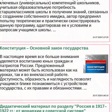
ключевых (универсальных) компетенций школьников,
учитывая образовательную потребность
старшеклассников школы в получении знаний, связанных
с созданием собственного имиджа, автор предпринял
попытку теоретически и пpaктически сконструировать
данную программу, адаптировав ее к условиям и
запросам учащимся школы. ...
31 07 2026 5:37:29
Конституция – Основной закон государства
В настоящее время все больше внимания
уделяется воспитанию юных граждан и
патриотов России. Предложенный
материал может быть использован как на
уроках, так и во внеклассной работе.
Доступность, образность и наглядность позволят
учащимся ближе познакомиться с устройством
государства, с их правами и обязанностями. ...
30 07 2026 6:40:14
Дидактический материал по разделу "Россия в 1917–
1922 гг.: от монархии к советской системе"