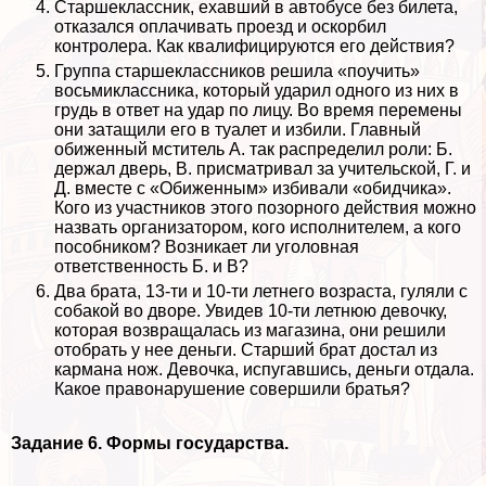
Старшеклассник, ехавший в автобусе без билета,
отказался оплачивать проезд и оскорбил
контролера. Как квалифицируются его действия?
Группа старшеклассников решила «поучить»
восьмиклассника, который ударил одного из них в
гpyдь в ответ на удар по лицу. Во время перемены
они затащили его в туалет и избили. Главный
обиженный мститель А. так распределил роли: Б.
держал дверь, В. присматривал за учительской, Г. и
Д. вместе с «Обиженным» избивали «обидчика».
Кого из участников этого позорного действия можно
назвать организатором, кого исполнителем, а кого
пособником? Возникает ли уголовная
ответственность Б. и В?
Два брата, 13-ти и 10-ти летнего возраста, гуляли с
собакой во дворе. Увидев 10-ти летнюю дeвoчку,
которая возвращалась из магазина, они решили
отобрать у нее деньги. Старший брат достал из
кармана нож. Дeвoчка, испугавшись, деньги отдала.
Какое правонарушение совершили братья?
Задание 6. Формы государства.