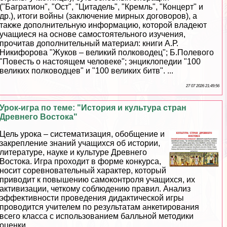
("Багратион", "Ост", "Цитадель", "Кремль", "Концерт" и
др.), итоги войны (заключение мирных договоров), а
также дополнительную информацию, которой владеют
учащиеся на основе самостоятельного изучения,
прочитав дополнительный материал: книги А.Р.
Никифорова "Жуков – великий полководец"; Б.Полевого
"Повесть о настоящем человеке"; энциклопедии "100
великих полководцев" и "100 великих битв". ...
27 07 2026 21:49:56
Урок-игра по теме: "История и культура стран
Древнего Востока"
Цель урока – систематизация, обобщение и
закрепление знаний учащихся об истории,
литературе, науке и культуре Древнего
Востока. Игра проходит в форме конкурса,
носит соревновательный хаpaктер, который
приводит к повышению самоконтроля учащихся, их
активизации, четкому соблюдению правил. Анализ
эффективности проведения дидактической игры
проводится учителем по результатам анкетирования
всего класса с использованием балльной методики
оценки. ...