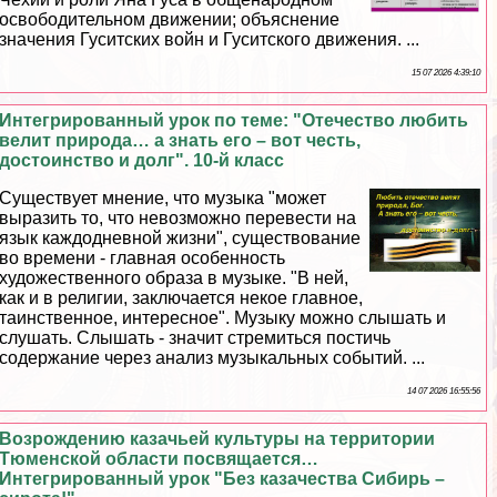
освободительном движении; объяснение
значения Гуситских войн и Гуситского движения. ...
15 07 2026 4:39:10
Интегрированный урок по теме: "Отечество любить
велит природа… а знать его – вот честь,
достоинство и долг". 10-й класс
Существует мнение, что музыка "может
выразить то, что невозможно перевести на
язык каждодневной жизни", существование
во времени - главная особенность
художественного образа в музыке. "В ней,
как и в религии, заключается некое главное,
таинственное, интересное". Музыку можно слышать и
слушать. Слышать - значит стремиться постичь
содержание через анализ музыкальных событий. ...
14 07 2026 16:55:56
Возрождению казачьей культуры на территории
Тюменской области посвящается…
Интегрированный урок "Без казачества Сибирь –