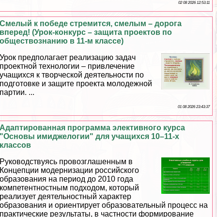
02 08 2026 12:53:11
Смелый к победе стремится, смелым – дорога
вперед! (Урок-конкурс – защита проектов по
обществознанию в 11-м классе)
Урок предполагает реализацию задач
проектной технологии – привлечение
учащихся к творческой деятельности по
подготовке и защите проекта молодежной
партии. ...
01 08 2026 23:43:37
Адаптированная программа элективного курса
"Основы имиджелогии" для учащихся 10–11-х
классов
Руководствуясь провозглашенным в
Концепции модернизации российского
образования на период до 2010 года
компетентностным подходом, который
реализует деятельностный хаpaктер
образования и ориентирует образовательный процесс на
пpaктические результаты, в частности формирование