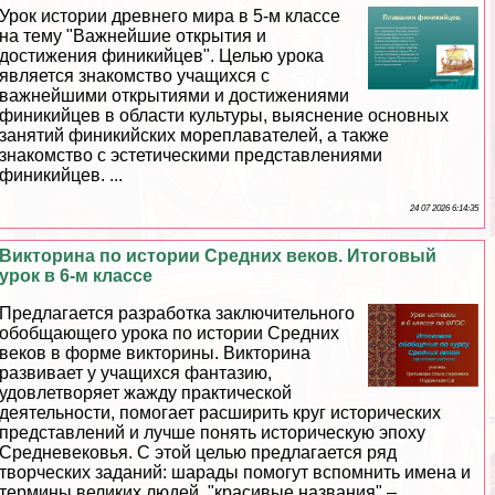
Урок истории древнего мира в 5-м классе
на тему "Важнейшие открытия и
достижения финикийцев". Целью урока
является знакомство учащихся с
важнейшими открытиями и достижениями
финикийцев в области культуры, выяснение основных
занятий финикийских мореплавателей, а также
знакомство с эстетическими представлениями
финикийцев. ...
24 07 2026 6:14:35
Викторина по истории Средних веков. Итоговый
урок в 6-м классе
Предлагается разработка заключительного
обобщающего урока по истории Средних
веков в форме викторины. Викторина
развивает у учащихся фантазию,
удовлетворяет жажду пpaктической
деятельности, помогает расширить круг исторических
представлений и лучше понять историческую эпоху
Средневековья. С этой целью предлагается ряд
творческих заданий: шарады помогут вспомнить имена и
термины великих людей, "красивые названия" –