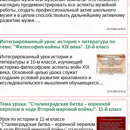
наглядно продемонстрировать все аспекты музейной
работы, создать профессиональный актив школьного
музея и в целом способствовать дальнейшему активному
развитию музея. ...
18 07 2026 12:30:19
Интегрированный урок: история + литература по
теме: "Философия войны XIX века". 10-й класс
Интегрированный урок истории и
литературы в 10-м классе, изучающий
историко-философские аспекты войн XIX
века. Основной целью урока служит
создание условий развития креативного и
исследовательского мышления обучающихся....
17 07 2026 12:11:13
Тема урока: "Сталинградская битва – коренной
перелом в ходе Второй мировой войны". 11-й класс
Урок по истории в 11-м классе
"Сталинградская битва – коренной перелом
в ходе Второй мировой войны" разработан