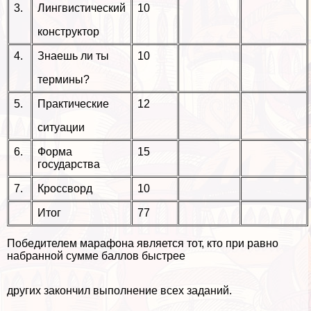
3.
Лингвистический
10
конструктор
4.
Знаешь ли ты
10
термины?
5.
Пpaктические
12
ситуации
6.
Форма
15
государства
7.
Кроссворд
10
Итог
77
Победителем марафона является тот, кто при равно
набранной сумме баллов быстрее
других закончил выполнение всех заданий.