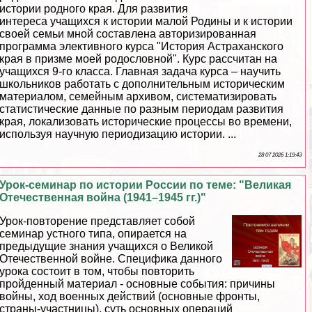
истории родного края. Для развития
интереса учащихся к истории малой Родины и к истории
своей семьи мной составлена авторизированная
программа элективного курса "История Астpaxaнского
края в призме моей родословной". Курс рассчитан на
учащихся 9-го класса. Главная задача курса – научить
школьников работать с дополнительным историческим
материалом, семейным архивом, систематизировать
статистические данные по разным периодам развития
края, локализовать исторические процессы во времени,
используя научную периодизацию истории. ...
28 07 2026 1:19:43
Урок-семинар по истории России по теме: "Великая
Отечественная война (1941–1945 гг.)"
Урок-повторение представляет собой
семинар устного типа, опирается на
предыдущие знания учащихся о Великой
Отечественной войне. Специфика данного
урока состоит в том, чтобы повторить
пройденный материал - основные события: причины
войны, ход военных действий (основные фронты,
страны-участницы), суть основных операций