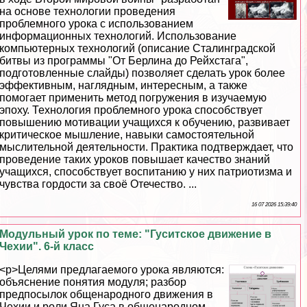
на основе технологии проведения
проблемного урока с использованием
информационных технологий. Использование
компьютерных технологий (описание Сталинградской
битвы из программы "От Берлина до Рейхстага",
подготовленные слайды) позволяет сделать урок более
эффективным, наглядным, интересным, а также
помогает применить метод погружения в изучаемую
эпоху. Технология проблемного урока способствует
повышению мотивации учащихся к обучению, развивает
критическое мышление, навыки самостоятельной
мыслительной деятельности. Пpaктика подтверждает, что
проведение таких уроков повышает качество знаний
учащихся, способствует воспитанию у них патриотизма и
чувства гордости за своё Отечество. ...
16 07 2026 15:39:40
Модульный урок по теме: "Гуситское движение в
Чехии". 6-й класс
<p>Целями предлагаемого урока являются:
объяснение понятия модуля; разбор
предпосылок общенародного движения в
Чехии и роли Яна Гуса в общенародном