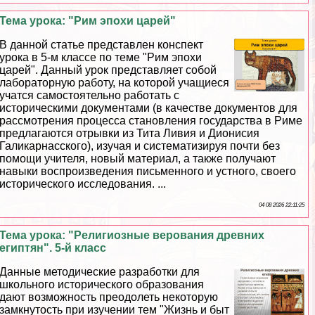
Тема урока: "Рим эпохи царей"
В данной статье представлен конспект
урока в 5-м классе по теме "Рим эпохи
царей". Данный урок представляет собой
лабораторную работу, на которой учащиеся
учатся самостоятельно работать с
историческими документами (в качестве документов для
рассмотрения процесса становления государства в Риме
предлагаются отрывки из Тита Ливия и Дионисия
Галикарнасского), изучая и систематизируя почти без
помощи учителя, новый материал, а также получают
навыки воспроизведения письменного и устного, своего
исторического исследования. ...
04 08 2026 22:11:25
Тема урока: "Религиозные верования древних
египтян". 5-й класс
Данные методические разработки для
школьного исторического образования
дают возможность преодолеть некоторую
замкнутость при изучении тем "Жизнь и быт