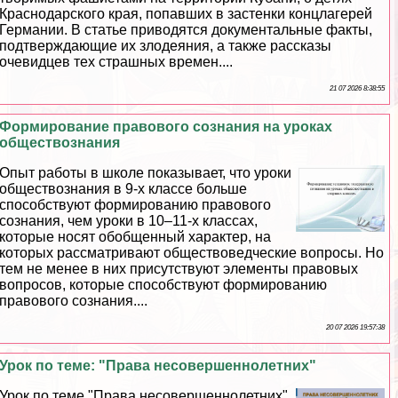
Краснодарского края, попавших в застенки концлагерей
Германии. В статье приводятся документальные факты,
подтверждающие их злодеяния, а также рассказы
очевидцев тех страшных времен....
21 07 2026 8:38:55
Формирование правового сознания на уроках
обществознания
Опыт работы в школе показывает, что уроки
обществознания в 9-х классе больше
способствуют формированию правового
сознания, чем уроки в 10–11-х классах,
которые носят обобщенный хаpaктер, на
которых рассматривают обществоведческие вопросы. Но
тем не менее в них присутствуют элементы правовых
вопросов, которые способствуют формированию
правового сознания....
20 07 2026 19:57:38
Урок по теме: "Права несовершеннолетних"
Урок по теме "Права несовершеннолетних"