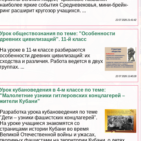
наиболее яркие события Cредневековья, мини-брейн-
ринг расширит кругозор учащихся. ...
23 07 2026 21:41:42
Урок обществознания по теме: "Особенности
древних цивилизаций". 11-й класс
На уроке в 11-м классе разбираются
особенности древних цивилизаций: их
сходства и различия. Работа ведется в двух
группах. ...
22 07 2026 13:40:28
Урок кубановедения в 4-м классе по теме:
"Малолетние узники гитлеровских концлагерей –
жители Кубани"
Разработка урока кубановедения по теме
"Дети – узники фашистских концлагерей".
На уроке учащиеся знакомятся со
страницами истории Кубани во время
Великой Отечественной войны и ужасах,
творимых фашистами на территории Кубани, о детях