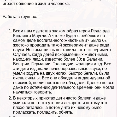
играет общение в жизни человека.
Работа в группах.
Всем нам с детства знаком образ героя Редьярда
Киплинга Маугли. А что же будет с ребёнком на
самом деле воспитанного животными? Было бы
жестоко проводить такой эксперимент даже ради
науки. Но сама жизнь поставила этот эксперимент
Случаев, когда детей вскормленных животными,
находили люди, известно более 30: в Бельгии,
Венгрии, Германии, Голландии, Франции и т.д. Все
эти дети издавали нечлeнораздельные звуки, не
умели ходить на двух ногах, быстро бегали, были
очень сильны. Все они обладали индивидуальной
психикой, но личностью не обладали. Далеко не все
даже по истечению длительного времени они могли
научиться говорить.
В некоторых приютах дети часто болели и даже
умирали не от отсутствия лекарств и потому что
плохо питались, а потому что их некому было
приласкать, погладить, обнять.