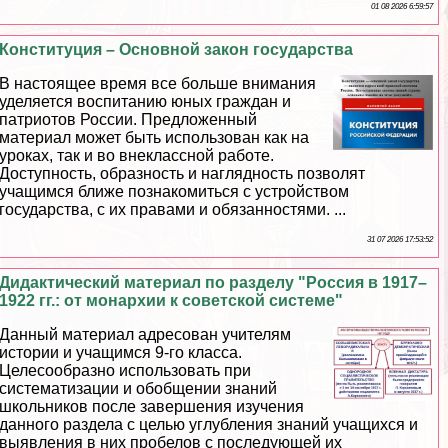
01 08 2026 6:59:57
Конституция – Основной закон государства
В настоящее время все больше внимания
уделяется воспитанию юных граждан и
патриотов России. Предложенный
материал может быть использован как на
уроках, так и во внеклассной работе.
Доступность, образность и наглядность позволят
учащимся ближе познакомиться с устройством
государства, с их правами и обязанностями. ...
31 07 2026 17:53:52
Дидактический материал по разделу "Россия в 1917–
1922 гг.: от монархии к советской системе"
Данный материал адресован учителям
истории и учащимся 9-го класса.
Целесообразно использовать при
систематизации и обобщении знаний
школьников после завершения изучения
данного раздела с целью углубления знаний учащихся и
выявления в них пробелов с последующей их