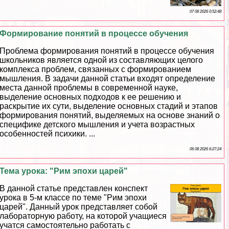
07 08 2026 0:52:48
Формирование понятий в процессе обучения
Проблема формирования понятий в процессе обучения
школьников является одной из составляющих целого
комплекса проблем, связанных с формированием
мышления. В задачи данной статьи входят определение
места данной проблемы в современной науке,
выделение основных подходов к ее решению и
раскрытие их сути, выделение основных стадий и этапов
формирования понятий, выделяемых на основе знаний о
специфике детского мышления и учета возрастных
особенностей психики. ...
06 08 2026 6:27:24
Тема урока: "Рим эпохи царей"
В данной статье представлен конспект
урока в 5-м классе по теме "Рим эпохи
царей". Данный урок представляет собой
лабораторную работу, на которой учащиеся
учатся самостоятельно работать с