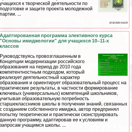
учащихся к творческой деятельности по
подготовке и защите проекта молодежной
партии. ...
02 08 2026 9:43:29
Адаптированная программа элективного курса
"Основы имиджелогии" для учащихся 10–11-х
классов
Руководствуясь провозглашенным в
Концепции модернизации российского
образования на период до 2010 года
компетентностным подходом, который
реализует деятельностный хаpaктер
образования и ориентирует образовательный процесс на
пpaктические результаты, в частности формирование
ключевых (универсальных) компетенций школьников,
учитывая образовательную потребность
старшеклассников школы в получении знаний, связанных
с созданием собственного имиджа, автор предпринял
попытку теоретически и пpaктически сконструировать
данную программу, адаптировав ее к условиям и
запросам учащимся школы. ...