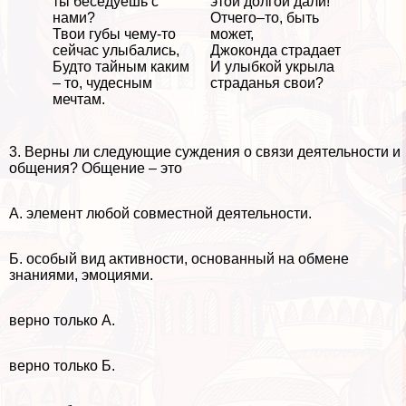
ты беседуешь с
этой долгой дали!
нами?
Отчего–то, быть
Твои губы чему-то
может,
сейчас улыбались,
Джоконда страдает
Будто тайным каким
И улыбкой укрыла
– то, чудесным
страданья свои?
мечтам.
3. Верны ли следующие суждения о связи деятельности и
общения? Общение – это
А. элемент любой совместной деятельности.
Б. особый вид активности, основанный на обмене
знаниями, эмоциями.
верно только А.
верно только Б.