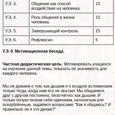
У.Э. 3.
Общение как способ
15
воздействия на человека.
У.Э. 4.
Роль общения в жизни
15
человека.
У.Э. 5.
Завершающий контроль
15
У.Э. 6.
Рефлексия
5
У.Э. 0. Мотивационная беседа.
Частная дидактическая цель:
Мотивировать учащихся
на изучение данной темы, показать её значимость для
каждого человека.
Мы не думаем о том, как дышим и о воздухе вспоминаем
только тогда, когда нам его не хватает. Мы общаемся,
друг с другом постоянно, безотчётно, как дышим. И
только почувствовав себя одиноким, непонятым или
оскорблённым, задаёмся вопросами: “Как я общаюсь? И
правильно ли я это делаю?”