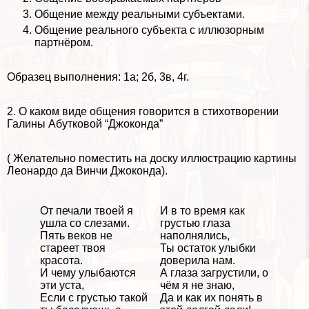
Общение между реальными субъектами.
Общение реального субъекта с иллюзорным
партнёром.
Образец выполнения: 1а; 2б, 3в, 4г.
2. О каком виде общения говорится в стихотворении
Галины Абутковой “Джоконда”
( Желательно поместить на доску иллюстрацию картины
Леонардо да Винчи Джоконда).
От печали твоей я
И в то время как
ушла со слезами.
грустью глаза
Пять веков не
наполнялись,
стареет твоя
Ты остаток улыбки
красота.
доверила нам.
И чему улыбаются
А глаза загрустили, о
эти уста,
чём я не знаю,
Если с грустью такой
Да и как их понять в