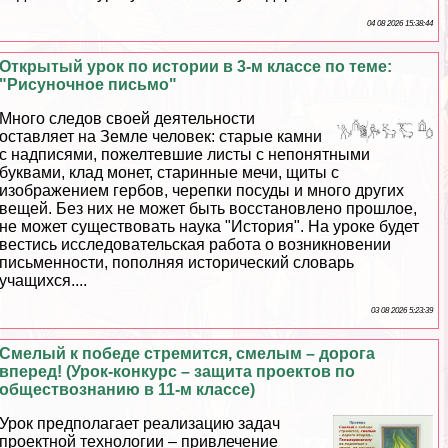
04 08 2026 15:38:44
Открытый урок по истории в 3-м классе по теме:
"Рисуночное письмо"
Много следов своей деятельности
оставляет на Земле человек: старые камни
с надписями, пожелтевшие листы с непонятными
буквами, клад монет, старинные мечи, щиты с
изображением гербов, черепки посуды и много других
вещей. Без них не может быть восстановлено прошлое,
не может существовать наука "История". На уроке будет
вестись исследовательская работа о возникновении
письменности, пополняя исторический словарь
учащихся....
03 08 2026 5:23:39
Смелый к победе стремится, смелым – дорога
вперед! (Урок-конкурс – защита проектов по
обществознанию в 11-м классе)
Урок предполагает реализацию задач
проектной технологии – привлечение