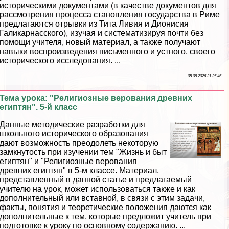
историческими документами (в качестве документов для
рассмотрения процесса становления государства в Риме
предлагаются отрывки из Тита Ливия и Дионисия
Галикарнасского), изучая и систематизируя почти без
помощи учителя, новый материал, а также получают
навыки воспроизведения письменного и устного, своего
исторического исследования. ...
05 08 2026 21:25:46
Тема урока: "Религиозные верования древних
египтян". 5-й класс
Данные методические разработки для
школьного исторического образования
дают возможность преодолеть некоторую
замкнутость при изучении тем "Жизнь и быт
египтян" и "Религиозные верования
древних египтян" в 5-м классе. Материал,
представленный в данной статье и предлагаемый
учителю на урок, может использоваться также и как
дополнительный или вставной, в связи с этим задачи,
факты, понятия и теоретические положения даются как
дополнительные к тем, которые предложит учитель при
подготовке к уроку по основному содержанию. ...