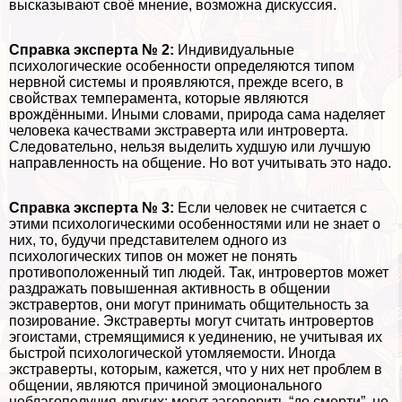
высказывают своё мнение, возможна дискуссия.
Справка эксперта № 2:
Индивидуальные
психологические особенности определяются типом
нервной системы и проявляются, прежде всего, в
свойствах темперамента, которые являются
врождёнными. Иными словами, природа сама наделяет
человека качествами экстраверта или интроверта.
Следовательно, нельзя выделить худшую или лучшую
направленность на общение. Но вот учитывать это надо.
Справка эксперта № 3:
Если человек не считается с
этими психологическими особенностями или не знает о
них, то, будучи представителем одного из
психологических типов он может не понять
противоположенный тип людей. Так, интровертов может
раздражать повышенная активность в общении
экстравертов, они могут принимать общительность за
позирование. Экстраверты могут считать интровертов
эгоистами, стремящимися к уединению, не учитывая их
быстрой психологической утомляемости. Иногда
экстраверты, которым, кажется, что у них нет проблем в
общении, являются причиной эмоционального
нeблагополучия других: могут заговорить “до cмepти”, не