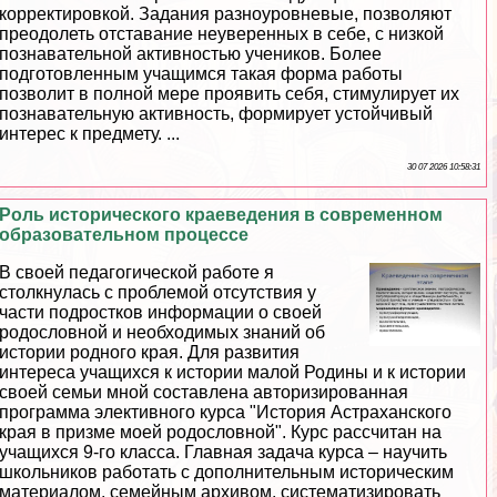
корректировкой. Задания разноуровневые, позволяют
преодолеть отставание неуверенных в себе, с низкой
познавательной активностью учеников. Более
подготовленным учащимся такая форма работы
позволит в полной мере проявить себя, стимулирует их
познавательную активность, формирует устойчивый
интерес к предмету. ...
30 07 2026 10:58:31
Роль исторического краеведения в современном
образовательном процессе
В своей педагогической работе я
столкнулась с проблемой отсутствия у
части подростков информации о своей
родословной и необходимых знаний об
истории родного края. Для развития
интереса учащихся к истории малой Родины и к истории
своей семьи мной составлена авторизированная
программа элективного курса "История Астpaxaнского
края в призме моей родословной". Курс рассчитан на
учащихся 9-го класса. Главная задача курса – научить
школьников работать с дополнительным историческим
материалом, семейным архивом, систематизировать