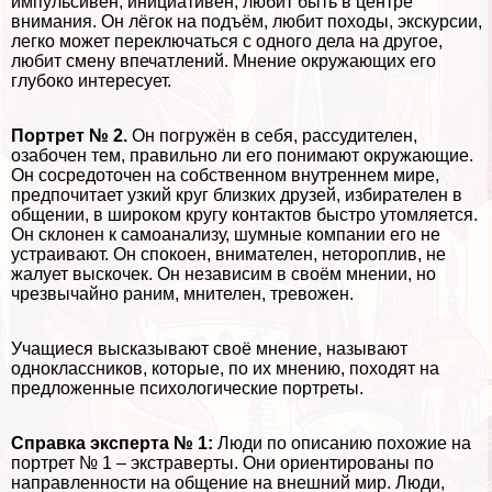
импульсивен, инициативен, любит быть в центре
внимания. Он лёгок на подъём, любит походы, экскурсии,
легко может переключаться с одного дела на другое,
любит смену впечатлений. Мнение окружающих его
глубоко интересует.
Портрет № 2.
Он погружён в себя, рассудителен,
озабочен тем, правильно ли его понимают окружающие.
Он сосредоточен на собственном внутреннем мире,
предпочитает узкий круг близких друзей, избирателен в
общении, в широком кругу контактов быстро утомляется.
Он склонен к самоанализу, шумные компании его не
устраивают. Он спокоен, внимателен, нетороплив, не
жалует выскочек. Он независим в своём мнении, но
чрезвычайно раним, мнителен, тревожен.
Учащиеся высказывают своё мнение, называют
одноклассников, которые, по их мнению, походят на
предложенные психологические портреты.
Справка эксперта № 1:
Люди по описанию похожие на
портрет № 1 – экстраверты. Они ориентированы по
направленности на общение на внешний мир. Люди,