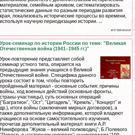
материалом, семейным архивом, систематизировать
статистические данные по разным периодам развития
края, локализовать исторические процессы во времени,
используя научную периодизацию истории. ...
30 07 2026 20:10:34
Урок-семинар по истории России по теме: "Великая
Отечественная война (1941–1945 гг.)"
Урок-повторение представляет собой
семинар устного типа, опирается на
предыдущие знания учащихся о Великой
Отечественной войне. Специфика данного
урока состоит в том, чтобы повторить
пройденный материал - основные события: причины
войны, ход военных действий (основные фронты,
страны-участницы), суть основных операций
("Багратион", "Ост", "Цитадель", "Кремль", "Концерт" и
др.), итоги войны (заключение мирных договоров), а
также дополнительную информацию, которой владеют
учащиеся на основе самостоятельного изучения,
прочитав дополнительный материал: книги А.Р.
Никифорова "Жуков – великий полководец"; Б.Полевого
"Повесть о настоящем человеке"; энциклопедии "100