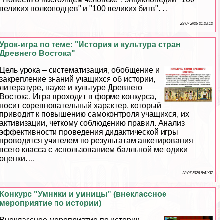
великих полководцев" и "100 великих битв". ...
29 07 2026 21:23:12
Урок-игра по теме: "История и культура стран
Древнего Востока"
Цель урока – систематизация, обобщение и
закрепление знаний учащихся об истории,
литературе, науке и культуре Древнего
Востока. Игра проходит в форме конкурса,
носит соревновательный хаpaктер, который
приводит к повышению самоконтроля учащихся, их
активизации, четкому соблюдению правил. Анализ
эффективности проведения дидактической игры
проводится учителем по результатам анкетирования
всего класса с использованием балльной методики
оценки. ...
28 07 2026 8:41:37
Конкурс "Умники и умницы" (внеклассное
мероприятие по истории)
Внеклассное мероприятие по истории –