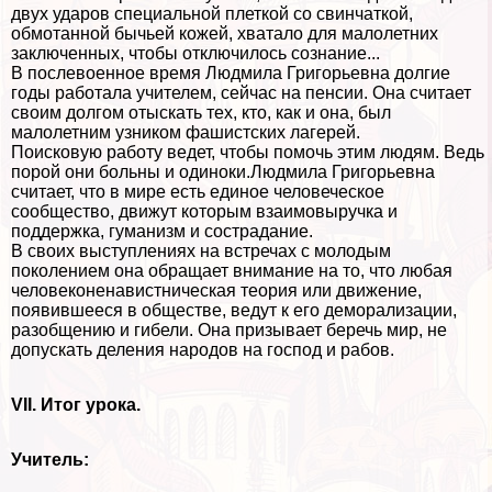
двух ударов специальной плеткой со свинчаткой,
обмотанной бычьей кожей, хватало для малолетних
заключенных, чтобы отключилось сознание...
В послевоенное время Людмила Григорьевна долгие
годы работала учителем, сейчас на пенсии. Она считает
своим долгом отыскать тех, кто, как и она, был
малолетним узником фашистских лагерей.
Поисковую работу ведет, чтобы помочь этим людям. Ведь
порой они больны и одиноки.Людмила Григорьевна
считает, что в мире есть единое человеческое
сообщество, движут которым взаимовыручка и
поддержка, гуманизм и сострадание.
В своих выступлениях на встречах с молодым
поколением она обращает внимание на то, что любая
человеконенавистническая теория или движение,
появившееся в обществе, ведут к его деморализации,
разобщению и гибели. Она призывает беречь мир, не
допускать деления народов на господ и рабов.
VII. Итог урока.
Учитель: