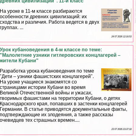
древних цивилизаций". 11-й класс
На уроке в 11-м классе разбираются
особенности древних цивилизаций: их
сходства и различия. Работа ведется в двух
группах. ...
24 07 2026 12:16:53
Урок кубановедения в 4-м классе по теме:
"Малолетние узники гитлеровских концлагерей –
жители Кубани"
Разработка урока кубановедения по теме
"Дети – узники фашистских концлагерей".
На уроке учащиеся знакомятся со
страницами истории Кубани во время
Великой Отечественной войны и ужасах,
творимых фашистами на территории Кубани, о детях
Краснодарского края, попавших в застенки концлагерей
Германии. В статье приводятся документальные факты,
подтверждающие их злодеяния, а также рассказы
очевидцев тех страшных времен....
23 07 2026 23:37:18