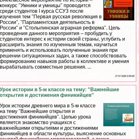
конкурс "Умники и умницы" проводится
среди студентов I курса ССУЗ после
изучения тем "Первая русская революция в
России", "Парламентская деятельность в
России" и "Столыпинская аграрная реформа". Цель
проведения данного мероприятия – пробудить у
студентов интерес к истории своей страны, углубить и
расширить знания по изученным темам, научиться
применять и использовать полученные знания при
решении ситуационных задач, а также способствовать
формированию навыков работы в коллективе и умения
выpaбатывать совместные решения. ...
27 07 2026 9:59:40
Урок истории в 5-м классе на тему: "Важнейшие
открытия и достижения финикийцев"
Урок истории древнего мира в 5-м классе
на тему "Важнейшие открытия и
достижения финикийцев". Целью урока
является знакомство учащихся с
важнейшими открытиями и достижениями
финикийцев в области культуры, выяснение основных