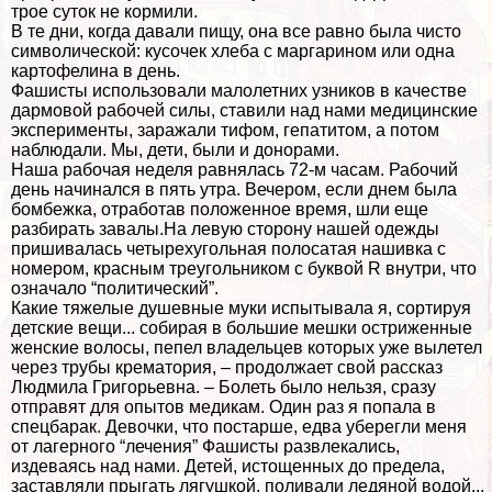
трое суток не кормили.
В те дни, когда давали пищу, она все равно была чисто
символической: кусочек хлеба с маргарином или одна
картофелина в день.
Фашисты использовали малолетних узников в качестве
дармовой рабочей силы, ставили над нами медицинские
эксперименты, заражали тифом, гепатитом, а потом
наблюдали. Мы, дети, были и донорами.
Наша рабочая неделя равнялась 72-м часам. Рабочий
день начинался в пять утра. Вечером, если днем была
бомбежка, отработав положенное время, шли еще
разбирать завалы.На левую сторону нашей одежды
пришивалась четырехугольная полосатая нашивка с
номером, красным треугольником с буквой R внутри, что
означало “политический”.
Какие тяжелые душевные муки испытывала я, сортируя
детские вещи... собирая в большие мешки остриженные
женские волосы, пепел владельцев которых уже вылетел
через трубы крематория, – продолжает свой рассказ
Людмила Григорьевна. – Болеть было нельзя, сразу
отправят для опытов медикам. Один раз я попала в
спецбаpaк. Дeвoчки, что постарше, едва уберегли меня
от лагерного “лечения” Фашисты развлекались,
издеваясь над нами. Детей, истощенных до предела,
заставляли прыгать лягушкой, поливали ледяной водой...