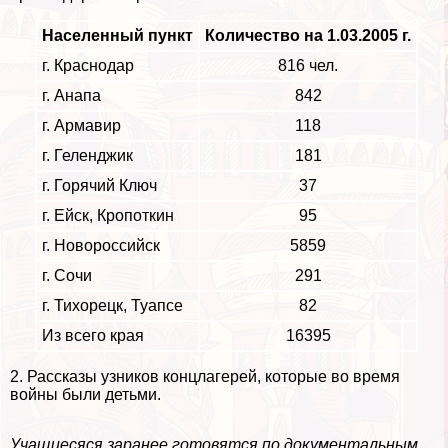
Населенный пункт
Количество на 1.03.2005 г.
г. Краснодар
816 чел.
г. Анапа
842
г. Армавир
118
г. Геленджик
181
г. Горячий Ключ
37
г. Ейск, Кропоткин
95
г. Новороссийск
5859
г. Сочи
291
г. Тихорецк, Туапсе
82
Из всего края
16395
2. Рассказы узников концлагерей, которые во время
войны были детьми.
Учащиесяся заранее готовятся по документальным