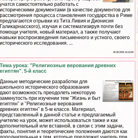
учатся самостоятельно работать с
историческими документами (в качестве документов для
рассмотрения процесса становления государства в Риме
предлагаются отрывки из Тита Ливия и Дионисия
Галикарнасского), изучая и систематизируя почти без
помощи учителя, новый материал, а также получают
навыки воспроизведения письменного и устного, своего
исторического исследования. ...
06 08 2026 16:33:40
Тема урока: "Религиозные верования древних
египтян". 5-й класс
Данные методические разработки для
школьного исторического образования
дают возможность преодолеть некоторую
замкнутость при изучении тем "Жизнь и быт
египтян" и "Религиозные верования
древних египтян" в 5-м классе. Материал,
представленный в данной статье и предлагаемый
учителю на урок, может использоваться также и как
дополнительный или вставной, в связи с этим задачи,
факты, понятия и теоретические положения даются как
дополнительные к тем, которые предложит учитель при