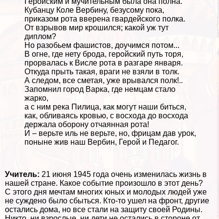
Геройским и мучительным была она полна.
Кубанцу Коле Вербину, безусому пока,
приказом рота вверена гвардейского полка.
От взрывов мир крошился; какой уж тут
диплом?
Но разобьем фашистов, доучимся потом...
В огне, где нету брода, геройский путь торя,
прорвалась к Висле рота в разгаре января.
Откуда прыть такая, враги не взяли в толк.
А следом, все сметая, уже врывался полк!..
Запомнил город Варка, где немцам стало
жарко,
а с ним река Пилица, как могут наши биться,
как, обливаясь кровью, с восхода до восхода
держала оборону отчаянная рота!
И – верьте иль не верьте, но, фрицам дав урок,
поныне жив наш Вербин, Герой и Педагог.
Учитель:
21 июня 1945 года очень изменилась жизнь в
нашей стране. Какое событие произошло в этот день?
С этого дня мечтам многих юных и молодых людей уже
не суждено было сбыться. Кто-то ушел на фронт, другие
остались дома, но все стали на защиту своей Родины.
Никто, ни взрослые, ни дети не остались в стороне от