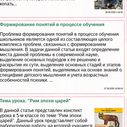
копать...
08 08 2026 1:34:50
Формирование понятий в процессе обучения
Проблема формирования понятий в процессе обучения
школьников является одной из составляющих целого
комплекса проблем, связанных с формированием
мышления. В задачи данной статьи входят определение
места данной проблемы в современной науке,
выделение основных подходов к ее решению и
раскрытие их сути, выделение основных стадий и этапов
формирования понятий, выделяемых на основе знаний о
специфике детского мышления и учета возрастных
особенностей психики. ...
07 08 2026 18:56:24
Тема урока: "Рим эпохи царей"
В данной статье представлен конспект
урока в 5-м классе по теме "Рим эпохи
царей". Данный урок представляет собой
лабораторную работу, на которой учащиеся