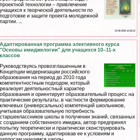
проектной технологии – привлечение
учащихся к творческой деятельности по
подготовке и защите проекта молодежной
партии. ...
03 08 2026 10:36:12
Адаптированная программа элективного курса
"Основы имиджелогии" для учащихся 10–11-х
классов
Руководствуясь провозглашенным в
Концепции модернизации российского
образования на период до 2010 года
компетентностным подходом, который
реализует деятельностный хаpaктер
образования и ориентирует образовательный процесс на
пpaктические результаты, в частности формирование
ключевых (универсальных) компетенций школьников,
учитывая образовательную потребность
старшеклассников школы в получении знаний, связанных
с созданием собственного имиджа, автор предпринял
попытку теоретически и пpaктически сконструировать
данную программу, адаптировав ее к условиям и
запросам учащимся школы. ...