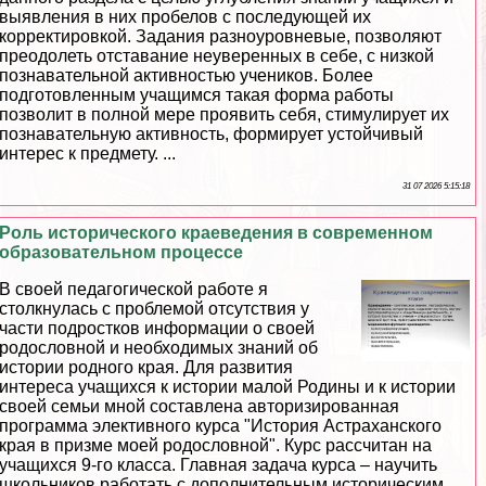
выявления в них пробелов с последующей их
корректировкой. Задания разноуровневые, позволяют
преодолеть отставание неуверенных в себе, с низкой
познавательной активностью учеников. Более
подготовленным учащимся такая форма работы
позволит в полной мере проявить себя, стимулирует их
познавательную активность, формирует устойчивый
интерес к предмету. ...
31 07 2026 5:15:18
Роль исторического краеведения в современном
образовательном процессе
В своей педагогической работе я
столкнулась с проблемой отсутствия у
части подростков информации о своей
родословной и необходимых знаний об
истории родного края. Для развития
интереса учащихся к истории малой Родины и к истории
своей семьи мной составлена авторизированная
программа элективного курса "История Астpaxaнского
края в призме моей родословной". Курс рассчитан на
учащихся 9-го класса. Главная задача курса – научить
школьников работать с дополнительным историческим