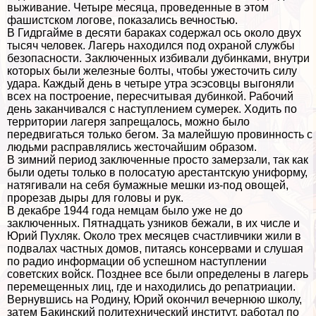
выживание. Четыре месяца, проведенные в этом
фашистском логове, показались вечностью.
В Гидргайме в десяти баpaках содержал ось около двух
тысяч человек. Лагерь находился под охраной службы
безопасности. Заключенных избивали дубинками, внутри
которых были железные 6олты, чтобы ужесточить силу
удара. Каждый день в четыре утра эсэсовцы выгоняли
всех на построение, пересчитывая дубинкой. Рабочий
день заканчивался с наступлением сумерек. Ходить по
территории лагеря запрещалось, можно было
передвигаться только бегом. За малейшую провинность с
людьми расправлялись жесточайшим образом.
В зимний период заключенные просто замерзали, так как
были одеты только в полосатую арестантскую униформу,
натягивали на себя бумажные мешки из-под овощей,
прорезав дыры для головы и рук.
В декабре 1944 года немцам было уже не до
заключенных. Пятнадцать узников бежали, в их числе и
Юрий Пухляк. Около трех месяцев счастливчики жили в
подвалах частных домов, питаясь консервами и слушая
по радио информации об успешном наступлении
советских войск. Позднее все были определены в лагерь
перемещенных лиц, где и находились до репатриации.
Вернувшись на Родину, Юрий окончил вечернюю школу,
затем Бакинский политехнический институт, работал по