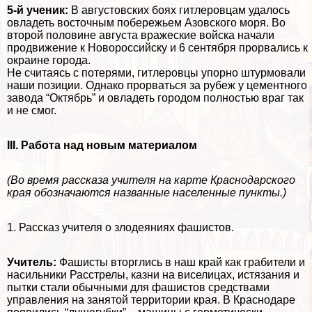
5-й ученик:
В августовских боях гитлеровцам удалось
овладеть восточным побережьем Азовского моря. Во
второй половине августа вражеские войска начали
продвижение к Новороссийску и 6 сентября прорвались к
окраине города.
Не считаясь с потерями, гитлеровцы упopно штурмовали
наши позиции. Однако прорваться за рубеж у цементного
завода “Октябрь” и овладеть городом полностью враг так
и не смог.
III. Работа над новым материалом
(Во время рассказа учителя на карте Краснодарского
края обозначаются названные населенные пункты.)
1. Рассказ учителя о злодеяниях фашистов.
Учитель:
Фашисты вторглись в наш край как грабители и
насильники Расстрелы, казни на виселицах, истязания и
пытки стали обычными для фашистов средствами
управления на занятой территории края. В Краснодаре