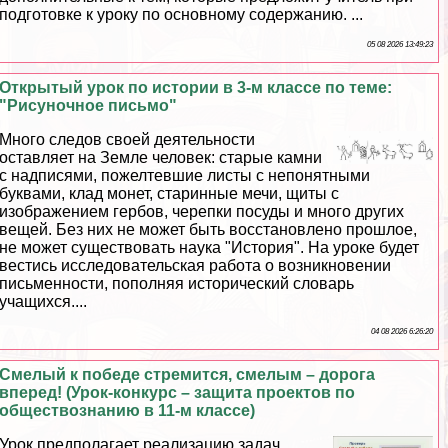
подготовке к уроку по основному содержанию. ...
05 08 2026 13:49:23
Открытый урок по истории в 3-м классе по теме:
"Рисуночное письмо"
Много следов своей деятельности
оставляет на Земле человек: старые камни
с надписями, пожелтевшие листы с непонятными
буквами, клад монет, старинные мечи, щиты с
изображением гербов, черепки посуды и много других
вещей. Без них не может быть восстановлено прошлое,
не может существовать наука "История". На уроке будет
вестись исследовательская работа о возникновении
письменности, пополняя исторический словарь
учащихся....
04 08 2026 6:26:20
Смелый к победе стремится, смелым – дорога
вперед! (Урок-конкурс – защита проектов по
обществознанию в 11-м классе)
Урок предполагает реализацию задач