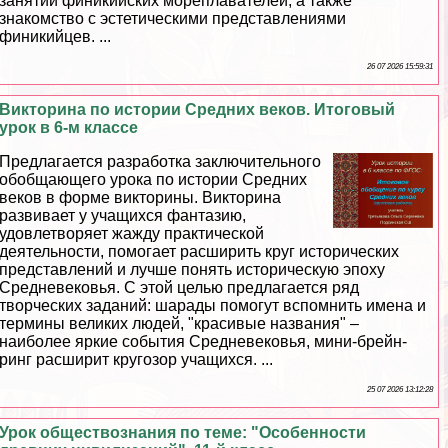
занятий финикийских мореплавателей, а также
знакомство с эстетическими представлениями
финикийцев. ...
26 07 2026 15:59:31
Викторина по истории Средних веков. Итоговый
урок в 6-м классе
Предлагается разработка заключительного
обобщающего урока по истории Средних
веков в форме викторины. Викторина
развивает у учащихся фантазию,
удовлетворяет жажду пpaктической
деятельности, помогает расширить круг исторических
представлений и лучше понять историческую эпоху
Средневековья. С этой целью предлагается ряд
творческих заданий: шарады помогут вспомнить имена и
термины великих людей, "красивые названия" –
наиболее яркие события Cредневековья, мини-брейн-
ринг расширит кругозор учащихся. ...
25 07 2026 13:12:28
Урок обществознания по теме: "Особенности