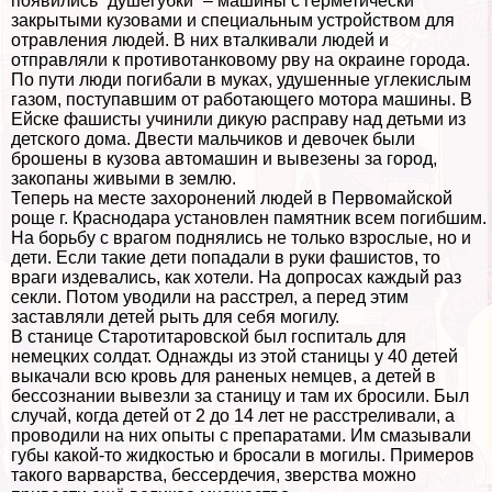
появились “душегубки” – машины с герметически
закрытыми кузовами и специальным устройством для
отравления людей. В них вталкивали людей и
отправляли к противотанковому рву на окраине города.
По пути люди погибали в муках, удушенные углекислым
газом, поступавшим от работающего мотора машины. В
Ейске фашисты учинили дикую расправу над детьми из
детского дома. Двести мальчиков и девочек были
брошены в кузова автомашин и вывезены за город,
закопаны живыми в землю.
Теперь на месте захоронений людей в Первомайской
роще г. Краснодара установлен памятник всем погибшим.
На борьбу с врагом поднялись не только взрослые, но и
дети. Если такие дети попадали в руки фашистов, то
враги издевались, как хотели. На допросах каждый раз
секли. Потом уводили на расстрел, а перед этим
заставляли детей рыть для себя могилу.
В станице Старотитаровской был госпиталь для
немецких солдат. Однажды из этой станицы у 40 детей
выкачали всю кровь для раненых немцев, а детей в
бессознании вывезли за станицу и там их бросили. Был
случай, когда детей от 2 до 14 лет не расстреливали, а
проводили на них опыты с препаратами. Им смазывали
губы какой-то жидкостью и бросали в могилы. Примеров
такого варварства, бессердечия, зверства можно