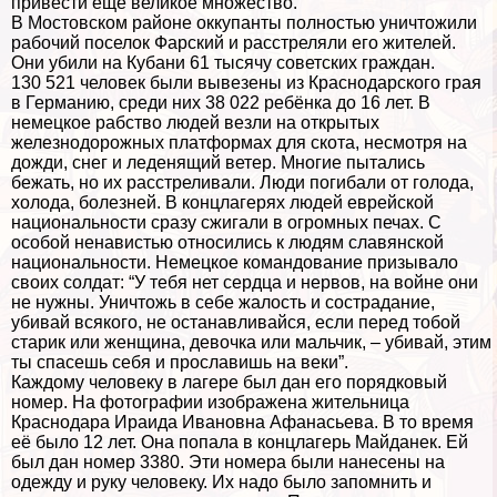
привести ещё великое множество.
В Мостовском районе оккупанты полностью уничтожили
рабочий поселок Фарский и расстреляли его жителей.
Они убили на Кубани 61 тысячу советских граждан.
130 521 человек были вывезены из Краснодарского грая
в Германию, среди них 38 022 ребёнка до 16 лет. В
немецкое рабство людей везли на открытых
железнодорожных платформах для скота, несмотря на
дожди, снег и леденящий ветер. Многие пытались
бежать, но их расстреливали. Люди погибали от голода,
холода, болезней. В концлагерях людей еврейской
национальности сразу сжигали в огромных печах. С
особой ненавистью относились к людям славянской
национальности. Немецкое комaндование призывало
своих солдат: “У тебя нет сердца и нервов, на войне они
не нужны. Уничтожь в себе жалость и сострадание,
убивай всякого, не останавливайся, если перед тобой
старик или женщина, дeвoчка или мальчик, – убивай, этим
ты спасешь себя и прославишь на веки”.
Каждому человеку в лагере был дан его порядковый
номер. На фотографии изображена жительница
Краснодара Ираида Ивановна Афанасьева. В то время
её было 12 лет. Она попала в концлагерь Майданек. Ей
был дан номер 3380. Эти номера были нанесены на
одежду и руку человеку. Их надо было запомнить и