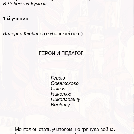
В.Лебедева-Кумача.
1-й ученик:
Валерий Клебанов
(кубанский поэт)
ГЕРОЙ И ПЕДАГОГ
Герою
Советского
Союза
Николаю
Николаевичу
Вербину
Мечтал он стать учителем, но грянула война.