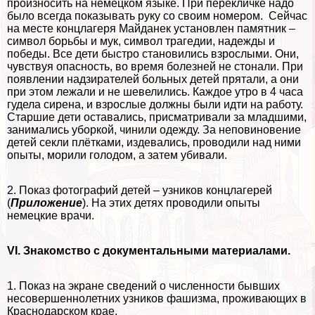
произносить на немецком языке. При перекличке надо
было всегда показывать руку со своим номером. Сейчас
на месте концлагеря Майданек установлен памятник –
символ борьбы и мук, символ трагедии, надежды и
победы. Все дети быстро становились взрослыми. Они,
чувствуя опасность, во время болезней не стонали. При
появлении надзирателей больных детей прятали, а они
при этом лежали и не шевелились. Каждое утро в 4 часа
гудела сирена, и взрослые должны были идти на работу.
Старшие дети оставались, присматривали за младшими,
занимались уборкой, чинили одежду. За неповиновение
детей секли плётками, издевались, проводили над ними
опыты, морили голодом, а затем убивали.
2. Показ фотографий детей – узников концлагерей
(
Приложение
). На этих детях проводили опыты
немецкие врачи.
VI. Знакомство с документальными материалами.
1. Показ на экране сведений о численности бывших
несовершеннолетних узников фашизма, проживающих в
Краснодарском крае.