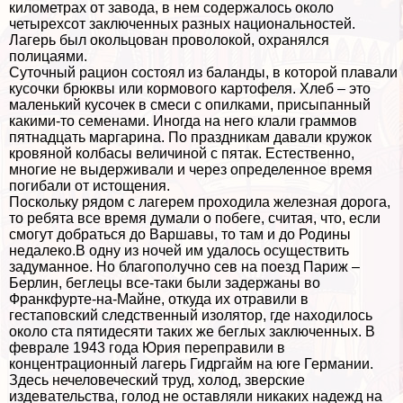
километрах от завода, в нем содержалось около
четырехсот заключенных разных национальностей.
Лагерь был окольцован проволокой, охранялся
полицаями.
Суточный рацион состоял из баланды, в которой плавали
кусочки брюквы или кормового картофеля. Хлеб – это
маленький кусочек в смеси с опилками, присыпанный
какими-то семенами. Иногда на него клали граммов
пятнадцать маргарина. По праздникам давали кружок
кровяной колбасы величиной с пятак. Естественно,
многие не выдерживали и через определенное время
погибали от истощения.
Поскольку рядом с лагерем проходила железная дорога,
то ребята все время думали о побеге, считая, что, если
смогут добраться до Варшавы, то там и до Родины
недалеко.В одну из ночей им удалось осуществить
задуманное. Но благополучно сев на поезд Париж –
Берлин, беглецы все-таки были задержаны во
Франкфурте-на-Майне, откуда их отравили в
гестаповский следственный изолятор, где находилось
около ста пятидесяти таких же беглых заключенных. В
феврале 1943 года Юрия переправили в
концентрационный лагерь Гидргайм на юге Германии.
Здесь нечеловеческий труд, холод, зверские
издевательства, голод не оставляли никаких надежд на