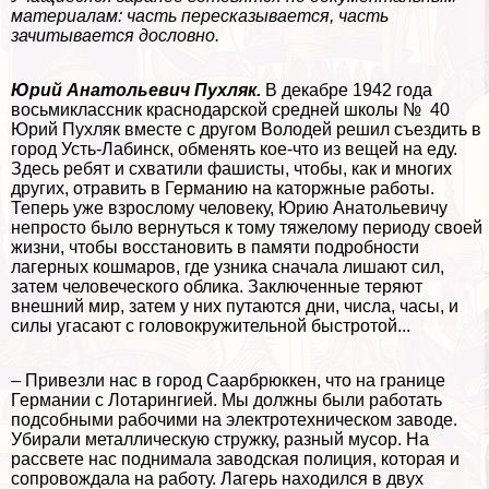
материалам: часть пересказывается, часть
зачитывается дословно.
Юрий Анатольевич Пухляк.
В декабре 1942 года
восьмиклассник краснодарской средней школы № 40
Юрий Пухляк вместе с другом Володей решил съездить в
город Усть-Лабинск, обменять кое-что из вещей на еду.
Здесь ребят и схватили фашисты, чтобы, как и многих
других, отравить в Германию на каторжные работы.
Теперь уже взрослому человеку, Юрию Анатольевичу
непросто было вернуться к тому тяжелому периоду своей
жизни, чтобы восстановить в памяти подробности
лагерных кошмаров, где узника сначала лишают сил,
затем человеческого облика. Заключенные теряют
внешний мир, затем у них путаются дни, числа, часы, и
силы угасают с головокружительной быстротой...
– Привезли нас в город Саарбрюккен, что на границе
Германии с Лотарингией. Мы должны были работать
подсобными рабочими на электротехническом заводе.
Убирали металлическую стружку, разный мусор. На
рассвете нас поднимала заводская полиция, которая и
сопровождала на работу. Лагерь находился в двух