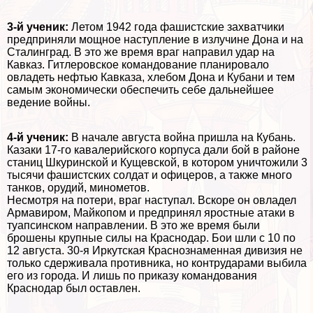
3-й ученик:
Летом 1942 года фашистские захватчики
предприняли мощное наступление в излучине Дона и на
Сталинград. В это же время враг направил удар на
Кавказ. Гитлеровское комaндование планировало
овладеть нефтью Кавказа, хлебом Дона и Кубани и тем
самым экономически обеспечить себе дальнейшее
ведение войны.
4-й ученик:
В начале августа война пришла на Кубань.
Казаки 17-го кавалерийского корпуса дали бой в районе
станиц Шкуринской и Кущевской, в котором уничтожили 3
тысячи фашистских солдат и офицеров, а также много
танков, орудий, минометов.
Несмотря на потери, враг наступал. Вскоре он овладел
Армавиром, Майкопом и предпринял яростные атаки в
туапсинском направлении. В это же время были
брошены крупные силы на Краснодар. Бои шли с 10 по
12 августа. 30-я Иркутская Краснознаменная дивизия не
только сдерживала противника, но контрударами выбила
его из города. И лишь по приказу комaндования
Краснодар был оставлен.