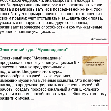
Российской Федерации, анализировать и находить
необходимую информацию, учиться распознавать свои
права и реализовывать их в повседневной жизни. Урок
способствует формированию осознанного отношения к
своим правам: учит отстаивать и защищать свои права,
уважать и не нарушать права другого человека,
развивает творческие способности и коммуникативные
умения и навыки учащихся. ...
21 07 2026 16:53:17
Элективный курс "Музееведение"
Элективный курс "Музееведение"
предназначен для изучения учащимися 9-х
классов в рамках предпрофильной
подготовки. Введение этого курса
целесообразно в учебных заведениях,
имеющих музеи или музейные комнаты. Это позволяет
наглядно продемонстрировать все аспекты музейной
работы, создать профессиональный актив школьного
музея и в целом способствовать дальнейшему активному
развитию музея. ...
20 07 2026 18:52:10