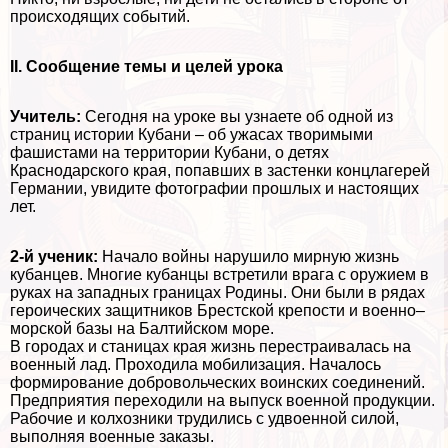
происходящих событий.
II. Сообщение темы и целей урока
Учитель:
Сегодня на уроке вы узнаете об одной из
страниц истории Кубани – об ужасах творимыми
фашистами на территории Кубани, о детях
Краснодарского края, попавших в застенки концлагерей
Германии, увидите фотографии прошлых и настоящих
лет.
2-й ученик:
Начало войны нарушило мирную жизнь
кубанцев. Многие кубанцы встретили врага с оружием в
руках на западных границах Родины. Они были в рядах
героических защитников Брестской крепости и военно–
морской базы на Балтийском море.
В городах и станицах края жизнь перестраивалась на
военный лад. Проходила мобилизация. Началось
формирование добровольческих воинских соединений.
Предприятия переходили на выпуск военной продукции.
Рабочие и колхозники трудились с удвоенной силой,
выполняя военные заказы.