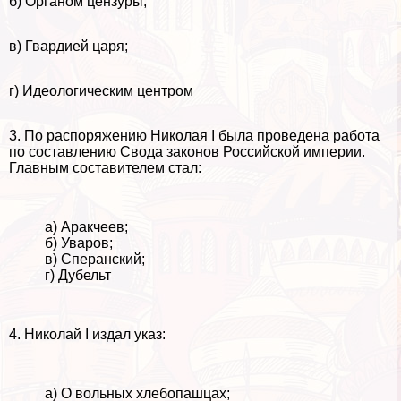
б) Органом цензуры;
в) Гвардией царя;
г) Идеологическим центром
3. По распоряжению Николая I была проведена работа
по составлению Свода законов Российской империи.
Главным составителем стал:
а) Аpaкчеев;
б) Уваров;
в) Сперанский;
г) Дубельт
4. Николай I издал указ:
а) О вольных хлебопашцах;