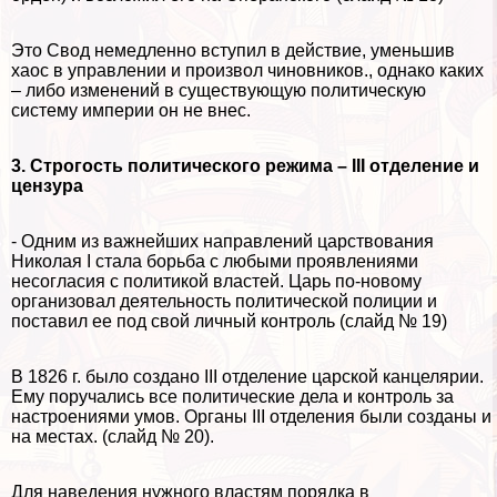
Это Свод немедленно вступил в действие, уменьшив
хаос в управлении и произвол чиновников., однако каких
– либо изменений в существующую политическую
систему империи он не внес.
3. Строгость политического режима – III отделение и
цензура
- Одним из важнейших направлений царствования
Николая I стала борьба с любыми проявлениями
несогласия с политикой властей. Царь по-новому
организовал деятельность политической полиции и
поставил ее под свой личный контроль (слайд № 19)
В 1826 г. было создано III отделение царской канцелярии.
Ему поручались все политические дела и контроль за
настроениями умов. Органы III отделения были созданы и
на местах. (слайд № 20).
Для наведения нужного властям порядка в