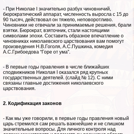
- При Николае I значительно разбух чиновничий,
бюрократический аппарат, численность выросла с 15 до
90 тысяч, действовал он тяжело, неповоротливо.
Чиновники не отвечали за принимаемые решения, брали
взятки. Бюрократ, взяточник, стали настоящими
символами эпохи. Составить образное впечатление о
чиновниках николаевского царствования вам помогут
произведения Н.В.Гоголя, А.С.Пушкина, комедия
А.С.Грибоедова “Горе от ума”.
- В первые годы правления в числе ближайших
сподвижников Николая I оказался ряд крупных
государственных деятелей. (слайд № 12). С ними
связаны главные достижения николаевского
царствования.
2. Кодификация законов
- Как мы уже говорили, в первые годы правления новый
царь стремился сам решать важнейшие и не слишком
значительные вопросы. Для личного контроля над