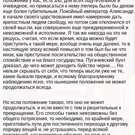
положении у нас, есть зло, для всех ощутительное и
очевидное, но прикасаться к нему
теперь
было бы делом
еще более губительным. Покойный император Александр
в начале своего царствования имел намерение дать
крепостным людям свободу, но потом сам отклонился от
своей мысли, как совершенно еще преждевременной и
невозможной в исполнении. Я так же никогда на это не
решусь, считая, что если время, когда можно будет
приступить к такой мере, вообще очень еще далеко, то в
настоящую эпоху всякий помысел о том был бы не что
иное, как преступное посягательство на общественное
спокойствие и на благо государства. Пугачевский бунт
доказал, до чего может доходить буйство черни…. Но
нельзя скрывать от себя, что теперь мысли уже не те,
какие бывали прежде, и всякому благоразумному
наблюдению ясно, что нынешнее положение не может
продолжаться всегда.
Но если положение таково, что оно не может
продолжаться, и если вместе с тем и решительные к
прекращении. Его способы также невозможны без
общего потрясения, то необходимо, по крайней мере,
приготовить пути для постепенного перехода к другому
порядку вещей и, не устрашаясь перед всякой
переменой, хладнокровно обсудить ее пользу и