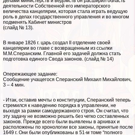
делами министерств и ведомств он расширил область
деятельности Собственной его императорского
величества канцелярии, которая стала играть ведущую
роль в делах государственного управления и во многом
подменять Кабинет министров
(слайд № 13).
В январе 1826 г. царь создал II отделение своей
канцелярии во главе с возвращенным из ссылки
М.М.Сперанским. Главной его задачей должна стать
подготовка единого Свода законов. (слайд № 14)
Опережающее задание:
Сообщение учащегося Сперанский Михаил Михайлович,
3 – 4 мин.
- Итак, оставив мечты о конституции, Сперанский теперь
стремился к наведению порядка в управлении, не
выходя за рамки самодержавного строя. Он считал, что
эту задачу не возможно решить без четко составленных
законов. Прежде всего были выявлены в архивах и
расположены по хронологии все законы, принятые после
1649 г. Они были опубликованы в 51-м томе “полного