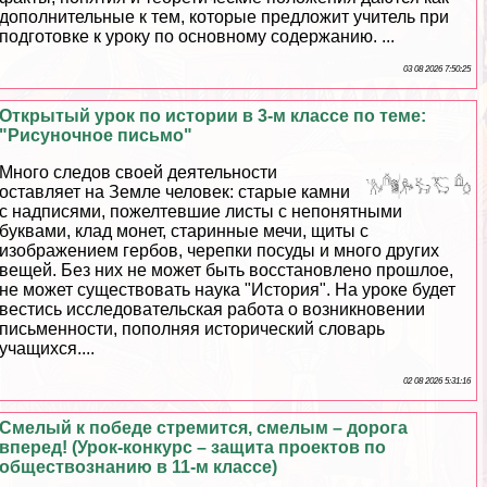
дополнительные к тем, которые предложит учитель при
подготовке к уроку по основному содержанию. ...
03 08 2026 7:50:25
Открытый урок по истории в 3-м классе по теме:
"Рисуночное письмо"
Много следов своей деятельности
оставляет на Земле человек: старые камни
с надписями, пожелтевшие листы с непонятными
буквами, клад монет, старинные мечи, щиты с
изображением гербов, черепки посуды и много других
вещей. Без них не может быть восстановлено прошлое,
не может существовать наука "История". На уроке будет
вестись исследовательская работа о возникновении
письменности, пополняя исторический словарь
учащихся....
02 08 2026 5:31:16
Смелый к победе стремится, смелым – дорога
вперед! (Урок-конкурс – защита проектов по
обществознанию в 11-м классе)