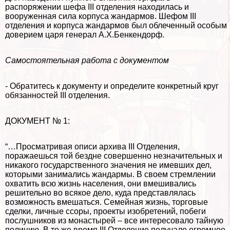
распоряжении шефа III отделения находилась и
вооруженная сила корпуса жандармов. Шефом III
отделения и корпуса жандармов был облеченный особым
доверием царя генерал А.Х.Бенкендорф.
Самостоятельная работа с документом
- Обратитесь к документу и определите конкретный круг
обязанностей III отделения.
ДОКУМЕНТ № 1:
“…Просматривая описи архива III Отделения,
поражаешься той бездне совершенно незначительных и
никакого государственного значения не имевших дел,
которыми занимались жандармы. В своем стремлении
охватить всю жизнь населения, они вмешивались
решительно во всякое дело, куда представлялась
возможность вмешаться. Семейная жизнь, торговые
сделки, личные ссоры, проекты изобретений, побеги
послушников из монастырей – все интересовало тайную
полицию. В то же время III Отделение получало огромное