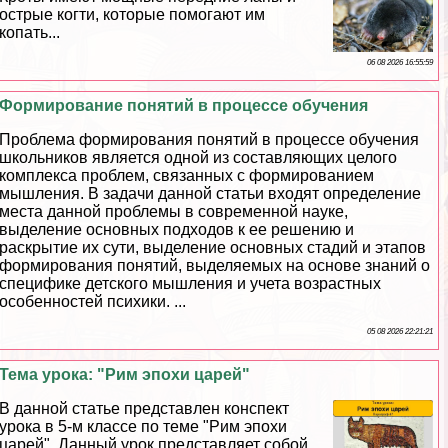
острые когти, которые помогают им
копать...
06 08 2026 16:55:59
Формирование понятий в процессе обучения
Проблема формирования понятий в процессе обучения
школьников является одной из составляющих целого
комплекса проблем, связанных с формированием
мышления. В задачи данной статьи входят определение
места данной проблемы в современной науке,
выделение основных подходов к ее решению и
раскрытие их сути, выделение основных стадий и этапов
формирования понятий, выделяемых на основе знаний о
специфике детского мышления и учета возрастных
особенностей психики. ...
05 08 2026 22:21:21
Тема урока: "Рим эпохи царей"
В данной статье представлен конспект
урока в 5-м классе по теме "Рим эпохи
царей". Данный урок представляет собой