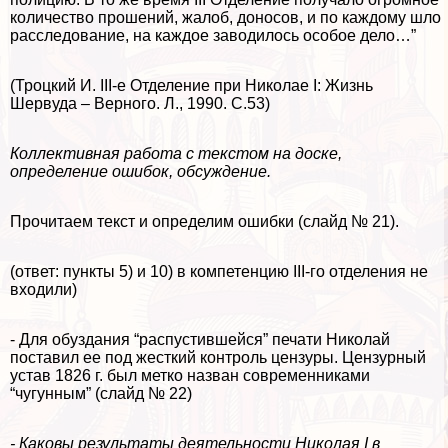
количество прошений, жалоб, доносов, и по каждому шло
расследование, на каждое заводилось особое дело…”
(Троцкий И. III-е Отделение при Николае I: Жизнь
Шервуда – Верного. Л., 1990. С.53)
Коллективная работа с текстом на доске,
определение ошибок, обсуждение.
Прочитаем текст и определим ошибки (слайд № 21).
(ответ: пункты 5) и 10) в компетенцию III-го отделения не
входили)
- Для обуздания “распустившейся” печати Николай
поставил ее под жесткий контроль цензуры. Цензурный
устав 1826 г. был метко назван современниками
“чугунным” (слайд № 22)
- Каковы результаты деятельности Николая I в