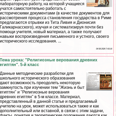
лабораторную работу, на которой учащиеся
учатся самостоятельно работать с
историческими документами (в качестве документов для
рассмотрения процесса становления государства в Риме
предлагаются отрывки из Тита Ливия и Дионисия
Галикарнасского), изучая и систематизируя почти без
помощи учителя, новый материал, а также получают
навыки воспроизведения письменного и устного, своего
исторического исследования. ...
04 08 2026 7:43:16
Тема урока: "Религиозные верования древних
египтян". 5-й класс
Данные методические разработки для
школьного исторического образования
дают возможность преодолеть некоторую
замкнутость при изучении тем "Жизнь и быт
египтян" и "Религиозные верования
древних египтян" в 5-м классе. Материал,
представленный в данной статье и предлагаемый
учителю на урок, может использоваться также и как
дополнительный или вставной, в связи с этим задачи,
факты, понятия и теоретические положения даются как