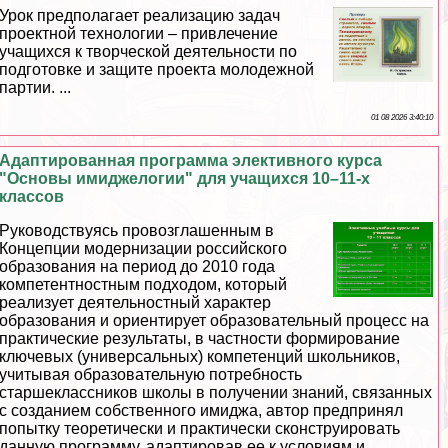
Урок предполагает реализацию задач
проектной технологии – привлечение
учащихся к творческой деятельности по
подготовке и защите проекта молодежной
партии. ...
01 08 2026 3:40:10
Адаптированная программа элективного курса
"Основы имиджелогии" для учащихся 10–11-х
классов
Руководствуясь провозглашенным в
Концепции модернизации российского
образования на период до 2010 года
компетентностным подходом, который
реализует деятельностный хаpaктер
образования и ориентирует образовательный процесс на
пpaктические результаты, в частности формирование
ключевых (универсальных) компетенций школьников,
учитывая образовательную потребность
старшеклассников школы в получении знаний, связанных
с созданием собственного имиджа, автор предпринял
попытку теоретически и пpaктически сконструировать
данную программу, адаптировав ее к условиям и