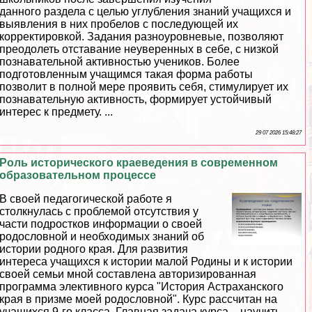
данного раздела с целью углубления знаний учащихся и
выявления в них пробелов с последующей их
корректировкой. Задания разноуровневые, позволяют
преодолеть отставание неуверенных в себе, с низкой
познавательной активностью учеников. Более
подготовленным учащимся такая форма работы
позволит в полной мере проявить себя, стимулирует их
познавательную активность, формирует устойчивый
интерес к предмету. ...
29 07 2026 15:48:27
Роль исторического краеведения в современном
образовательном процессе
В своей педагогической работе я
столкнулась с проблемой отсутствия у
части подростков информации о своей
родословной и необходимых знаний об
истории родного края. Для развития
интереса учащихся к истории малой Родины и к истории
своей семьи мной составлена авторизированная
программа элективного курса "История Астpaxaнского
края в призме моей родословной". Курс рассчитан на
учащихся 9-го класса. Главная задача курса – научить