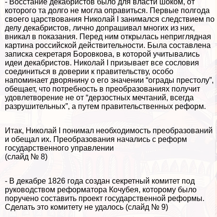
- Восстание декабристов было для власти шоком, от
которого та долго не могла оправиться. Первые полгода
своего царствования Николай I занимался следствием по
делу декабристов, лично допрашивал многих из них,
вникал в показания. Перед ним открылась неприглядная
картина российской действительности. Была составлена
записка секретаря Боровкова, в которой учитывались
идеи декабристов. Николай I призывает все сословия
соединиться в доверии к правительству, особо
напоминает дворянину о его значении “ограды престолу”,
обещает, что потребность в преобразованиях получит
удовлетворение не от “дерзостных мечтаний, всегда
разрушительных”, а путем правительственных реформ.
Итак, Николай I понимал необходимость преобразований
и обещал их. Преобразования начались с реформ
государственного управлении
(слайд № 8)
- В декабре 1826 года создан секретный комитет под
руководством реформатора Кочубея, которому было
поручено составить проект государственной реформы.
Сделать это комитету не удалось (слайд № 9)