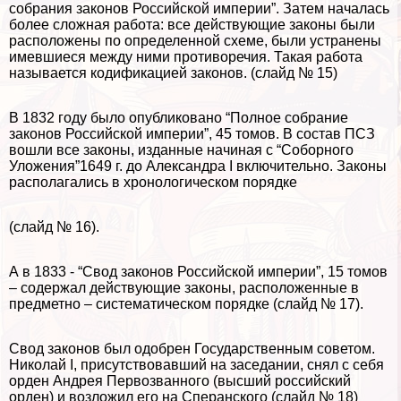
собрания законов Российской империи”. Затем началась
более сложная работа: все действующие законы были
расположены по определенной схеме, были устранены
имевшиеся между ними противоречия. Такая работа
называется кодификацией законов. (слайд № 15)
В 1832 году было опубликовано “Полное собрание
законов Российской империи”, 45 томов. В состав ПСЗ
вошли все законы, изданные начиная с “Соборного
Уложения”1649 г. до Александра I включительно. Законы
располагались в хронологическом порядке
(слайд № 16).
А в 1833 - “Свод законов Российской империи”, 15 томов
– содержал действующие законы, расположенные в
предметно – систематическом порядке (слайд № 17).
Свод законов был одобрен Государственным советом.
Николай I, присутствовавший на заседании, снял с себя
орден Андрея Первозванного (высший российский
орден) и возложил его на Сперанского (слайд № 18)