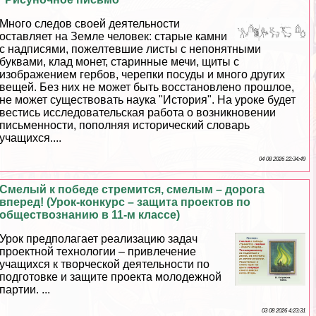
Много следов своей деятельности
оставляет на Земле человек: старые камни
с надписями, пожелтевшие листы с непонятными
буквами, клад монет, старинные мечи, щиты с
изображением гербов, черепки посуды и много других
вещей. Без них не может быть восстановлено прошлое,
не может существовать наука "История". На уроке будет
вестись исследовательская работа о возникновении
письменности, пополняя исторический словарь
учащихся....
04 08 2026 22:34:49
Смелый к победе стремится, смелым – дорога
вперед! (Урок-конкурс – защита проектов по
обществознанию в 11-м классе)
Урок предполагает реализацию задач
проектной технологии – привлечение
учащихся к творческой деятельности по
подготовке и защите проекта молодежной
партии. ...
03 08 2026 4:23:31