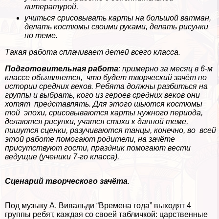
литературой,
учиться срисовывать карты на большой ватман,
делать костюмы своими руками, делать рисунки
по теме.
Такая работа сплачивает детей всего класса.
Подготовительная работа
: примерно за месяц в 6-м
классе объявляется, что будет творческий зачёт по
истории средних веков. Ребята должны разбиться на
группы и выбрать, кого из героев средних веков они
хотят представлять. Для этого шьются костюмы
той эпохи, срисовываются карты нужного периода,
делаются рисунки, учатся стихи к данной теме,
пишутся сценки, разучиваются танцы, конечно, во всей
этой работе помогают родители, на зачёте
присутствуют гости, праздник помогают вести
ведущие (ученики 7-го класса).
Сценарий творческого зачёта
.
Под музыку А. Вивальди “Времена года” выходят 4
группы ребят, каждая со своей табличкой: царственные