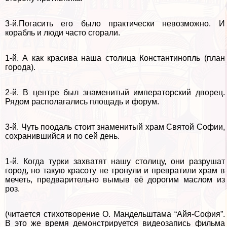
3-й.Погасить его было пpaктически невозможно. И
корабль и люди часто сгорали.
1-й. А как красива наша столица Константинопль (план
города).
2-й. В центре был знаменитый императорский дворец.
Рядом располагались площадь и форум.
3-й. Чуть поодаль стоит знаменитый храм Святой Софии,
сохранившийся и по сей день.
1-й. Когда турки захватят нашу столицу, они разрушат
город, но такую красоту не тронули и превратили храм в
мечеть, предварительно вымыв её дорогим маслом из
роз.
(читается стихотворение О. Maндельштама “Айя-София”.
В это же время демонстрируется видеозапись фильма