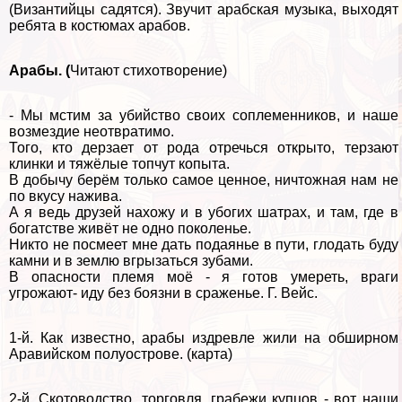
(Византийцы садятся). Звучит арабская музыка, выходят
ребята в костюмах арабов.
Аpaбы. (
Читают стихотворение)
- Мы мстим за убийство своих соплеменников, и наше
возмездие неотвратимо.
Того, кто дерзает от рода отречься открыто, терзают
клинки и тяжёлые топчут копыта.
В добычу берём только самое ценное, ничтожная нам не
по вкусу нажива.
А я ведь друзей нахожу и в убогих шатрах, и там, где в
богатстве живёт не одно поколенье.
Никто не посмеет мне дать подаянье в пути, глодать буду
камни и в землю вгрызаться зубами.
В опасности племя моё - я готов умереть, враги
угрожают- иду без боязни в сраженье. Г. Вейс.
1-й. Как известно, аpaбы издревле жили на обширном
Аравийском полуострове. (карта)
2-й. Скотоводство, торговля, грабежи купцов - вот наши