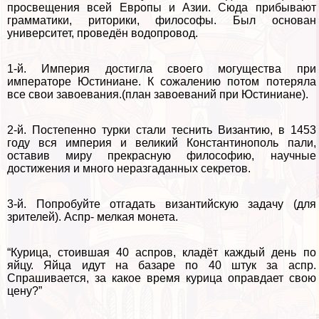
просвещения всей Европы и Азии. Сюда прибывают
грамматики, риторики, философы. Был основан
университет, проведён водопровод.
1-й. Империя достигла своего могущества при
императоре Юстиниане. К сожалению потом потеряла
все свои завоевания.(план завоеваний при Юстиниане).
2-й. Постепенно турки стали теснить Византию, в 1453
году вся империя и великий Константинополь пали,
оставив миру прекрасную философию, научные
достижения и много неразгаданных секретов.
3-й. Попробуйте отгадать византийскую задачу (для
зрителей). Аспр- мелкая монета.
“Курица, стоившая 40 аспров, кладёт каждый день по
яйцу. Яйца идут на базаре по 40 штук за аспр.
Спрашивается, за какое время курица оправдает свою
цену?”