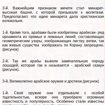
3-й. Важнейшим признаком мечети стал минарет-
высокая башня, с которой призывали к молитвам.
Предполагают, что идею минарета дала христианская
колокольня.
1-й. Кроме того, аpaбами были изобретены арабески- ряд
орнамента из прямых и ломаных линий, составляющих
геометрические узоры, изображающих листву, ветви, так
как живые существа изображать по Корану запрещено.
(рисунок)
2-й. Так же аpaбы вывели замечательную породу
лошадей, которая так и называется - арабский скакун
(рисунок).
3-й. Великолепно арабское оружие и доспехи.(рисунок)
1-й. Своё оружие они отделывали с особой
тщательностью, вскоре оно приобрело огромную
известность и популярность. Особенно стали известны