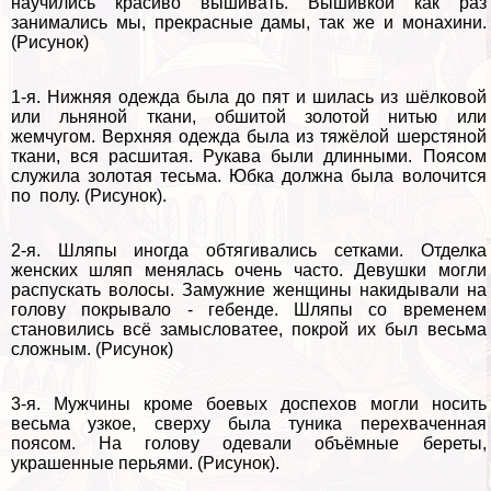
научились красиво вышивать. Вышивкой как раз
занимались мы, прекрасные дамы, так же и монахини.
(Рисунок)
1-я. Нижняя одежда была до пят и шилась из шёлковой
или льняной ткани, обшитой золотой нитью или
жемчугом. Верхняя одежда была из тяжёлой шерстяной
ткани, вся расшитая. Рукава были длинными. Поясом
служила золотая тесьма. Юбка должна была волочится
по полу. (Рисунок).
2-я. Шляпы иногда обтягивались сетками. Отделка
женских шляп менялась очень часто. Дeвyшки могли
распускать волосы. Замужние женщины накидывали на
голову покрывало - гебенде. Шляпы со временем
становились всё замысловатее, покрой их был весьма
сложным. (Рисунок)
3-я. Мужчины кроме боевых доспехов могли носить
весьма узкое, сверху была туника перехваченная
поясом. На голову одевали объёмные береты,
украшенные перьями. (Рисунок).