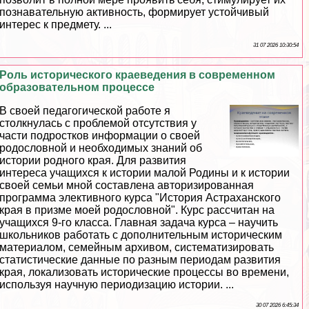
познавательную активность, формирует устойчивый
интерес к предмету. ...
31 07 2026 10:30:54
Роль исторического краеведения в современном
образовательном процессе
В своей педагогической работе я
столкнулась с проблемой отсутствия у
части подростков информации о своей
родословной и необходимых знаний об
истории родного края. Для развития
интереса учащихся к истории малой Родины и к истории
своей семьи мной составлена авторизированная
программа элективного курса "История Астpaxaнского
края в призме моей родословной". Курс рассчитан на
учащихся 9-го класса. Главная задача курса – научить
школьников работать с дополнительным историческим
материалом, семейным архивом, систематизировать
статистические данные по разным периодам развития
края, локализовать исторические процессы во времени,
используя научную периодизацию истории. ...
30 07 2026 6:45:34