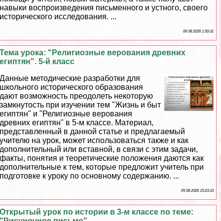
навыки воспроизведения письменного и устного, своего
исторического исследования. ...
06 08 2026 1:50:31
Тема урока: "Религиозные верования древних
египтян". 5-й класс
Данные методические разработки для
школьного исторического образования
дают возможность преодолеть некоторую
замкнутость при изучении тем "Жизнь и быт
египтян" и "Религиозные верования
древних египтян" в 5-м классе. Материал,
представленный в данной статье и предлагаемый
учителю на урок, может использоваться также и как
дополнительный или вставной, в связи с этим задачи,
факты, понятия и теоретические положения даются как
дополнительные к тем, которые предложит учитель при
подготовке к уроку по основному содержанию. ...
05 08 2026 15:23:33
Открытый урок по истории в 3-м классе по теме:
"Рисуночное письмо"