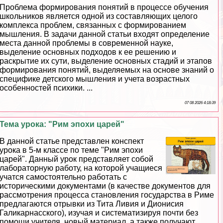
Проблема формирования понятий в процессе обучения
школьников является одной из составляющих целого
комплекса проблем, связанных с формированием
мышления. В задачи данной статьи входят определение
места данной проблемы в современной науке,
выделение основных подходов к ее решению и
раскрытие их сути, выделение основных стадий и этапов
формирования понятий, выделяемых на основе знаний о
специфике детского мышления и учета возрастных
особенностей психики. ...
07 08 2026 4:18:39
Тема урока: "Рим эпохи царей"
В данной статье представлен конспект
урока в 5-м классе по теме "Рим эпохи
царей". Данный урок представляет собой
лабораторную работу, на которой учащиеся
учатся самостоятельно работать с
историческими документами (в качестве документов для
рассмотрения процесса становления государства в Риме
предлагаются отрывки из Тита Ливия и Дионисия
Галикарнасского), изучая и систематизируя почти без
помощи учителя, новый материал, а также получают