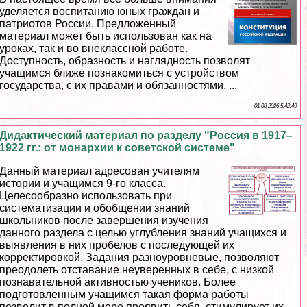
уделяется воспитанию юных граждан и
патриотов России. Предложенный
материал может быть использован как на
уроках, так и во внеклассной работе.
Доступность, образность и наглядность позволят
учащимся ближе познакомиться с устройством
государства, с их правами и обязанностями. ...
01 08 2026 5:42:49
Дидактический материал по разделу "Россия в 1917–
1922 гг.: от монархии к советской системе"
Данный материал адресован учителям
истории и учащимся 9-го класса.
Целесообразно использовать при
систематизации и обобщении знаний
школьников после завершения изучения
данного раздела с целью углубления знаний учащихся и
выявления в них пробелов с последующей их
корректировкой. Задания разноуровневые, позволяют
преодолеть отставание неуверенных в себе, с низкой
познавательной активностью учеников. Более
подготовленным учащимся такая форма работы
позволит в полной мере проявить себя, стимулирует их