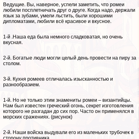
Ведущие. Вы, наверное, успели заметить, что ромеи
любили посплетничать друг о друге. Когда надо, держали
язык за зубами, умели льстить, были хорошими
дипломатами, любили всё красивое и вкусное.
1-й .Наша еда была немного сладковатая, но очень
вкусная.
2-й. Богатые люди могли целый день провести на пиру за
столом.
3-й. Кухня ромеев отличалась изысканностью и
разнообразием.
1-й. Но не только этим знамениты ромеи – византийцы.
Нам был известен греческий огонь, секрет изготовления
которого не разгадан до сих пор. Часто он применялся в
морских сражениях. (рисунок)
2-й. Наши войска выдували его из маленьких трубочек в
сторону противника.