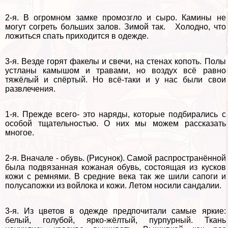
2-я. В огромном замке промозгло и сыро. Камины не
могут согреть больших залов. Зимой так. Холодно, что
ложиться спать приходится в одежде.
3-я. Везде горят факелы и свечи, на стенах копоть. Полы
устланы камышом и травами, но воздух всё равно
тяжёлый и спёртый. Но всё-таки и у нас были свои
развлечения.
1-я. Прежде всего- это наряды, которые подбирались с
особой тщательностью. О них мы можем рассказать
многое.
2-я. Вначале - обувь. (Рисунок). Самой распространённой
была подвязанная кожаная обувь, состоящая из кусков
кожи с ремнями. В средние века так же шили сапоги и
полусапожки из войлока и кожи. Летом носили сандалии.
3-я. Из цветов в одежде предпочитали самые яркие:
белый, гoлyбой, ярко-жёлтый, пурпурный. Ткань