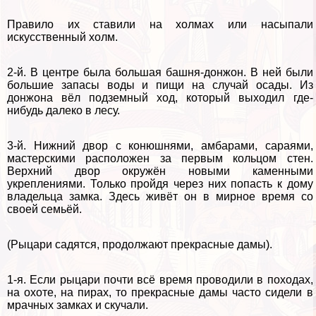
Правило их ставили на холмах или насыпали
искусственный холм.
2-й. В центре была большая башня-донжон. В ней были
большие запасы воды и пищи на случай осады. Из
донжона вёл подземный ход, который выходил где-
нибудь далеко в лесу.
3-й. Нижний двор с конюшнями, амбарами, сараями,
мастерскими расположен за первым кольцом стен.
Верхний двор окружён новыми каменными
укреплениями. Только пройдя через них попасть к дому
владельца замка. Здесь живёт он в мирное время со
своей семьёй.
(Рыцари садятся, продолжают прекрасные дамы).
1-я. Если рыцари почти всё время проводили в походах,
на охоте, на пирах, то прекрасные дамы часто сидели в
мрачных замках и скучали.