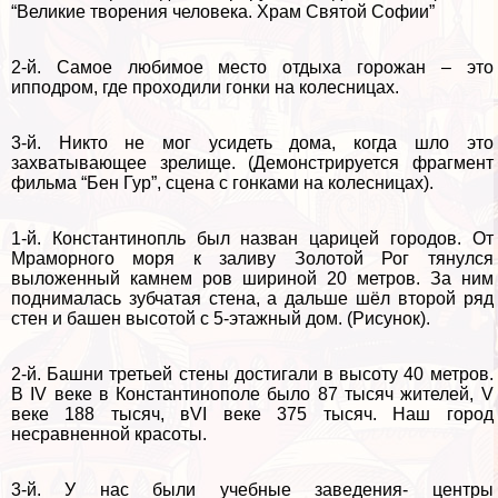
“Великие творения человека. Храм Святой Софии”
2-й. Самое любимое место отдыха горожан – это
ипподром, где проходили гонки на колесницах.
3-й. Никто не мог усидеть дома, когда шло это
захватывающее зрелище. (Демонстрируется фрагмент
фильма “Бен Гур”, сцена с гонками на колесницах).
1-й. Константинопль был назван царицей городов. От
Мраморного моря к заливу Золотой Рог тянулся
выложенный камнем ров шириной 20 метров. За ним
поднималась зубчатая стена, а дальше шёл второй ряд
стен и башен высотой с 5-этажный дом. (Рисунок).
2-й. Башни третьей стены достигали в высоту 40 метров.
В IV веке в Константинополе было 87 тысяч жителей, V
веке 188 тысяч, вVI веке 375 тысяч. Наш город
несравненной красоты.
3-й. У нас были учебные заведения- центры