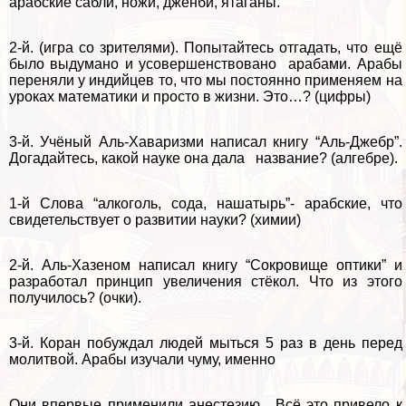
арабские сабли, ножи, дженби, ятаганы.
2-й. (игра со зрителями). Попытайтесь отгадать, что ещё
было выдумано и усовершенствовано аpaбами. Аpaбы
переняли у индийцев то, что мы постоянно применяем на
уроках математики и просто в жизни. Это…? (цифры)
3-й. Учёный Аль-Хаваризми написал книгу “Аль-Джебр”.
Догадайтесь, какой науке она дала название? (алгебре).
1-й Слова “алкоголь, сода, нашатырь”- арабские, что
свидетельствует о развитии науки? (химии)
2-й. Аль-Хазеном написал книгу “Сокровище оптики” и
разработал принцип увеличения стёкол. Что из этого
получилось? (очки).
3-й. Коран побуждал людей мыться 5 раз в день перед
молитвой. Аpaбы изучали чуму, именно
Они впервые применили анестезию . Всё это привело к