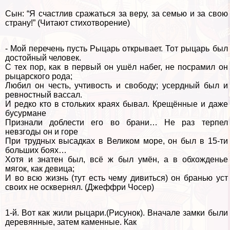
Сын: “Я счастлив сражаться за веру, за семью и за свою
страну!” (Читают стихотворение)
- Мой перечень пусть Рыцарь открывает. Тот рыцарь был
достойный человек.
С тех пор, как в первый он ушёл набег, не посрамил он
рыцарского рода;
Любил он честь, учтивость и свободу; усердный был и
ревностный вассал.
И редко кто в стольких краях бывал. Крещённые и даже
бусурмане
Признали доблести его во брани… Не раз терпел
невзгоды он и горе
При трудных высадках в Великом море, он был в 15-ти
больших боях…
Хотя и знатен был, всё ж был умён, а в обхожденье
мягок, как дeвица;
И во всю жизнь (тут есть чему дивиться) он бранью уст
своих не осквернял. (Джеффри Чосер)
1-й. Вот как жили рыцари.(Рисунок). Вначале замки были
деревянные, затем каменные. Как