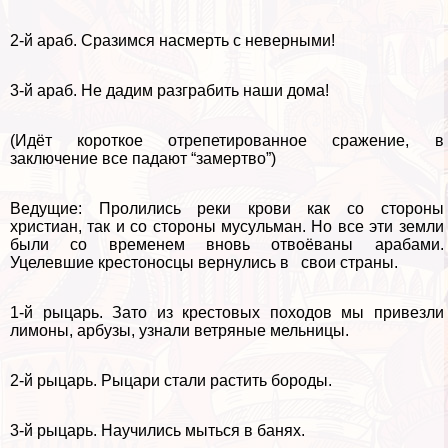
2-й араб. Сразимся наcмepть с неверными!
3-й араб. Не дадим разграбить наши дома!
(Идёт короткое отрепетированное сражение, в
заключение все падают “замертво”)
Ведущие: Пролились реки крови как со стороны
христиан, так и со стороны мусульман. Но все эти земли
были со временем вновь отвоёваны аpaбами.
Уцелевшие крестоносцы вернулись в свои страны.
1-й рыцарь. Зато из крестовых походов мы привезли
лимоны, арбузы, узнали ветряные мельницы.
2-й рыцарь. Рыцари стали растить бороды.
3-й рыцарь. Научились мыться в банях.