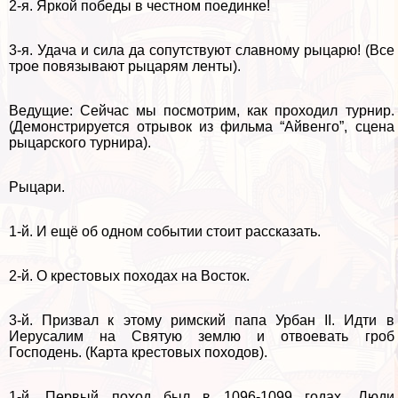
2-я. Яркой победы в честном поединке!
3-я. Удача и сила да сопутствуют славному рыцарю! (Все
трое повязывают рыцарям ленты).
Ведущие: Сейчас мы посмотрим, как проходил турнир.
(Демонстрируется отрывок из фильма “Айвенго”, сцена
рыцарского турнира).
Рыцари.
1-й. И ещё об одном событии стоит рассказать.
2-й. О крестовых походах на Восток.
3-й. Призвал к этому римский папа Урбан II. Идти в
Иерусалим на Святую землю и отвоевать гроб
Господень. (Карта крестовых походов).
1-й. Первый поход был в 1096-1099 годах. Люди