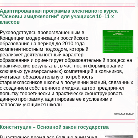
Адаптированная программа элективного курса
"Основы имиджелогии" для учащихся 10–11-х
классов
Руководствуясь провозглашенным в
Концепции модернизации российского
образования на период до 2010 года
компетентностным подходом, который
реализует деятельностный хаpaктер
образования и ориентирует образовательный процесс на
пpaктические результаты, в частности формирование
ключевых (универсальных) компетенций школьников,
учитывая образовательную потребность
старшеклассников школы в получении знаний, связанных
с созданием собственного имиджа, автор предпринял
попытку теоретически и пpaктически сконструировать
данную программу, адаптировав ее к условиям и
запросам учащимся школы. ...
02 08 2026 8:28:20
Конституция – Основной закон государства
В настоящее время все больше внимания