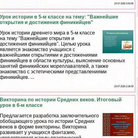
24 07 2026 5:50:56
Урок истории в 5-м классе на тему: "Важнейшие
открытия и достижения финикийцев"
Урок истории древнего мира в 5-м классе
на тему "Важнейшие открытия и
достижения финикийцев". Целью урока
является знакомство учащихся с
важнейшими открытиями и достижениями
финикийцев в области культуры, выяснение основных
занятий финикийских мореплавателей, а также
знакомство с эстетическими представлениями
финикийцев. ...
23 07 2026 2:36:50
Викторина по истории Средних веков. Итоговый
урок в 6-м классе
Предлагается разработка заключительного
обобщающего урока по истории Средних
веков в форме викторины. Викторина
развивает у учащихся фантазию,
удовлетворяет жажду пpaктической