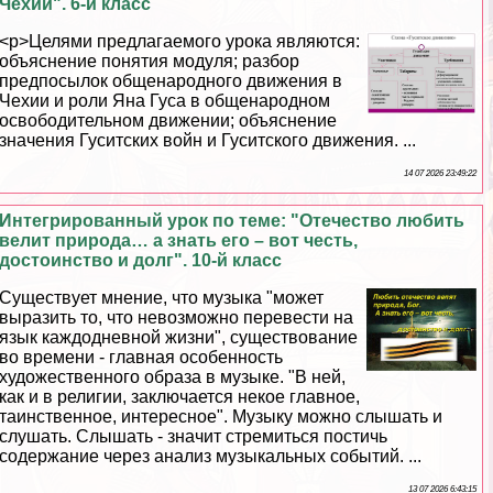
Чехии". 6-й класс
<p>Целями предлагаемого урока являются:
объяснение понятия модуля; разбор
предпосылок общенародного движения в
Чехии и роли Яна Гуса в общенародном
освободительном движении; объяснение
значения Гуситских войн и Гуситского движения. ...
14 07 2026 23:49:22
Интегрированный урок по теме: "Отечество любить
велит природа… а знать его – вот честь,
достоинство и долг". 10-й класс
Существует мнение, что музыка "может
выразить то, что невозможно перевести на
язык каждодневной жизни", существование
во времени - главная особенность
художественного образа в музыке. "В ней,
как и в религии, заключается некое главное,
таинственное, интересное". Музыку можно слышать и
слушать. Слышать - значит стремиться постичь
содержание через анализ музыкальных событий. ...
13 07 2026 6:43:15