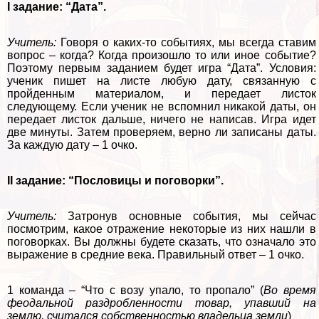
I задание: “Дата”.
Учитель:
Говоря о каких-то событиях, мы всегда ставим
вопрос – когда? Когда произошло то или иное событие?
Поэтому первым заданием будет игра “Дата”. Условия:
ученик пишет на листе любую дату, связанную с
пройденным материалом, и передает листок
следующему. Если ученик не вспомнил никакой даты, он
передает листок дальше, ничего не написав. Игра идет
две минуты. Затем проверяем, верно ли записаны даты.
За каждую дату – 1 очко.
II задание: “Пословицы и поговорки”.
Учитель:
Затронув основные события, мы сейчас
посмотрим, какое отражение некоторые из них нашли в
поговорках. Вы должны будете сказать, что означало это
выражение в средние века. Правильный ответ – 1 очко.
1 комaнда – “Что с возу упало, то пропало” (
Во время
феодальной раздробленности товар, упавший на
землю, считался собственностью владельца земли
)