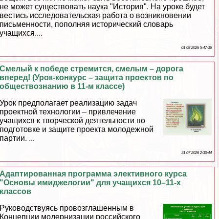
не может существовать наука "История". На уроке будет
вестись исследовательская работа о возникновении
письменности, пополняя исторический словарь
учащихся....
01 08 2026 5:47:36
Смелый к победе стремится, смелым – дорога
вперед! (Урок-конкурс – защита проектов по
обществознанию в 11-м классе)
Урок предполагает реализацию задач
проектной технологии – привлечение
учащихся к творческой деятельности по
подготовке и защите проекта молодежной
партии. ...
31 07 2026 2:30:44
Адаптированная программа элективного курса
"Основы имиджелогии" для учащихся 10–11-х
классов
Руководствуясь провозглашенным в
Концепции модернизации российского