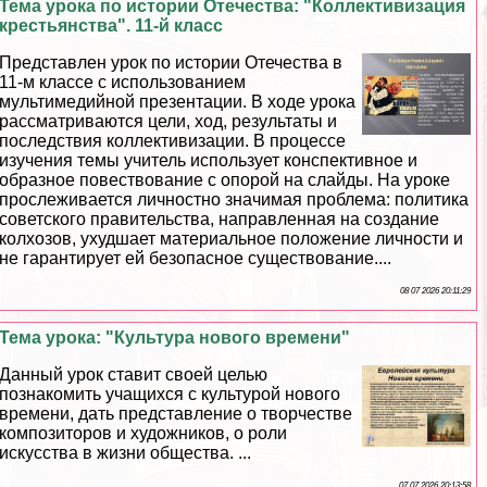
Тема урока по истории Отечества: "Коллективизация
крестьянства". 11-й класс
Представлен урок по истории Отечества в
11-м классе с использованием
мультимедийной презентации. В ходе урока
рассматриваются цели, ход, результаты и
последствия коллективизации. В процессе
изучения темы учитель использует конспективное и
образное повествование с опорой на слайды. На уроке
прослеживается личностно значимая проблема: политика
советского правительства, направленная на создание
колхозов, ухудшает материальное положение личности и
не гарантирует ей безопасное существование....
08 07 2026 20:11:29
Тема урока: "Культура нового времени"
Данный урок ставит своей целью
познакомить учащихся с культурой нового
времени, дать представление о творчестве
композиторов и художников, о роли
искусства в жизни общества. ...
07 07 2026 20:13:58