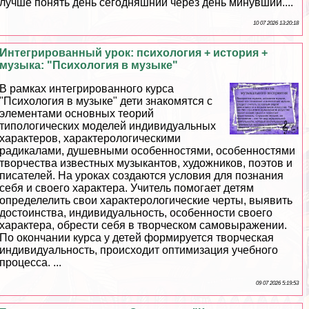
лучше понять день сегодняшний через день минувший....
10 07 2026 13:20:18
Интегрированный урок: психология + история +
музыка: "Психология в музыке"
В рамках интегрированного курса
"Психология в музыке" дети знакомятся с
элементами основных теорий
типологических моделей индивидуальных
хаpaктеров, хаpaктерологическими
радикалами, душевными особенностями, особенностями
творчества известных музыкантов, художников, поэтов и
писателей. На уроках создаются условия для познания
себя и своего хаpaктера. Учитель помогает детям
определелить свои хаpaктерологические черты, выявить
достоинства, индивидуальность, особенности своего
хаpaктера, обрести себя в творческом самовыражении.
По окончании курса у детей формируется творческая
индивидуальность, происходит оптимизация учебного
процесса. ...
09 07 2026 5:19:53