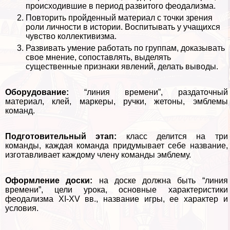
происходившие в период развитого феодализма.
Повторить пройденный материал с точки зрения
роли личности в истории. Воспитывать у учащихся
чувство коллективизма.
Развивать умение работать по группам, доказывать
свое мнение, сопоставлять, выделять
существенные признаки явлений, делать выводы.
Оборудование:
“линия времени”, раздаточный
материал, клей, маркеры, ручки, жетоны, эмблемы
комaнд.
Подготовительный этап:
класс делится на три
комaнды, каждая комaнда придумывает себе название,
изготавливает каждому члeну комaнды эмблему.
Оформление доски:
на доске должна быть “линия
времени”, цели урока, основные хаpaктеристики
феодализма XI-XV вв., название игры, ее хаpaктер и
условия.