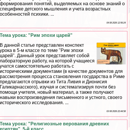
формирования понятий, выделяемых на основе знаний о
специфике детского мышления и учета возрастных
особенностей психики. ...
04 08 2026 12:56:24
Тема урока: "Рим эпохи царей"
В данной статье представлен конспект
урока в 5-м классе по теме "Рим эпохи
царей". Данный урок представляет собой
лабораторную работу, на которой учащиеся
учатся самостоятельно работать с
историческими документами (в качестве документов для
рассмотрения процесса становления государства в Риме
предлагаются отрывки из Тита Ливия и Дионисия
Галикарнасского), изучая и систематизируя почти без
помощи учителя, новый материал, а также получают
навыки воспроизведения письменного и устного, своего
исторического исследования. ...
03 08 2026 22:44:58
Тема урока: "Религиозные верования древних
египтян". 5-й класс