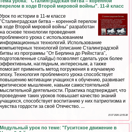
Тема урока: "Сталинградская битва – коренной
перелом в ходе Второй мировой войны". 11-й класс
Урок по истории в 11-м классе
"Сталинградская битва – коренной перелом
в ходе Второй мировой войны" разработан
на основе технологии проведения
проблемного урока с использованием
информационных технологий. Использование
компьютерных технологий (описание Сталинградской
битвы из программы "От Берлина до Рейхстага",
подготовленные слайды) позволяет сделать урок более
эффективным, наглядным, интересным, а также
помогает применить метод погружения в изучаемую
эпоху. Технология проблемного урока способствует
повышению мотивации учащихся к обучению, развивает
критическое мышление, навыки самостоятельной
мыслительной деятельности. Пpaктика подтверждает, что
проведение таких уроков повышает качество знаний
учащихся, способствует воспитанию у них патриотизма и
чувства гордости за своё Отечество. ...
15 07 2026 12:55:38
Модульный урок по теме: "Гуситское движение в