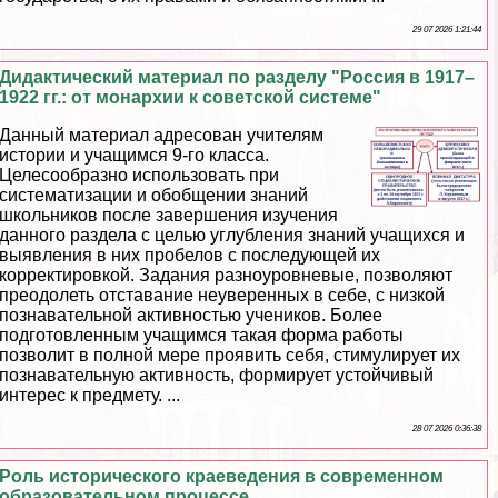
29 07 2026 1:21:44
Дидактический материал по разделу "Россия в 1917–
1922 гг.: от монархии к советской системе"
Данный материал адресован учителям
истории и учащимся 9-го класса.
Целесообразно использовать при
систематизации и обобщении знаний
школьников после завершения изучения
данного раздела с целью углубления знаний учащихся и
выявления в них пробелов с последующей их
корректировкой. Задания разноуровневые, позволяют
преодолеть отставание неуверенных в себе, с низкой
познавательной активностью учеников. Более
подготовленным учащимся такая форма работы
позволит в полной мере проявить себя, стимулирует их
познавательную активность, формирует устойчивый
интерес к предмету. ...
28 07 2026 0:36:38
Роль исторического краеведения в современном
образовательном процессе