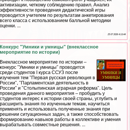
активизации, четкому соблюдению правил. Анализ
эффективности проведения дидактической игры
проводится учителем по результатам анкетирования
всего класса с использованием балльной методики
оценки. ...
25 07 2026 4:13:44
Конкурс "Умники и умницы" (внеклассное
мероприятие по истории)
Внеклассное мероприятие по истории –
конкурс "Умники и умницы" проводится
среди студентов I курса ССУЗ после
изучения тем "Первая русская революция в
России", "Парламентская деятельность в
России" и "Столыпинская аграрная реформа". Цель
проведения данного мероприятия – пробудить у
студентов интерес к истории своей страны, углубить и
расширить знания по изученным темам, научиться
применять и использовать полученные знания при
решении ситуационных задач, а также способствовать
формированию навыков работы в коллективе и умения
выpaбатывать совместные решения. ...