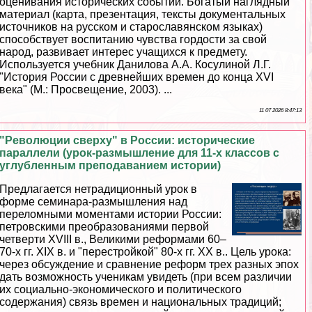
оценивания исторических событий. Богатый наглядный
материал (карта, презентация, тексты документальных
источников на русском и старославянском языках)
способствует воспитанию чувства гордости за свой
народ, развивает интерес учащихся к предмету.
Используется учебник Данилова А.А. Косулиной Л.Г.
"История России с древнейших времен до конца XVI
века" (М.: Просвещение, 2003). ...
11 07 2026 8:47:13
"Революции сверху" в России: исторические
параллели (урок-размышление для 11-х классов с
углубленным преподаванием истории)
Предлагается нетрадиционный урок в
форме семинара-размышления над
переломными моментами истории России:
петровскими преобразованиями первой
четверти XVIII в., Великими реформами 60–
70-х гг. XIX в. и "перестройкой" 80-х гг. ХХ в.. Цель урока:
через обсуждение и сравнение реформ трех разных эпох
дать возможность ученикам увидеть (при всем различии
их социально-экономического и политического
содержания) связь времен и национальных традиций;