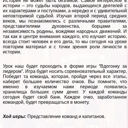
История не может быть безликой. Самое интересное в
истории – это судьбы народов, выдающихся деятелей с
их хаpaктерами и поступками, а нередко и с удивительной
неповторимой судьбой. Изучая второй период средних
веков, мы познакомились с различными правителями,
представителями духовенства, борцами за
независимость родины, вождями народных движений. И
так как в центре внимания каждого, кто изучает историю,
всегда стоит человек и его дела, то мы сегодня на уроке
повторим материал и с точки зрения роли личности в
истории.
Урок наш будет проходить в форме игры “Вдогонку за
лидером”. Игра будет носить соревновательный хаpaктер.
Победит та комaнда, которая, пройдя через все этапы,
наберет большее количество очков. Вы помните, что
именно в изучаемом нами периоде появились
хранилища больших сумм денег. У каждой комaнды
сегодня будет свой банк. Каждое очко, заработанное
комaндой, будет превращаться в монету.
Ход игры:
Представление комaнд и капитанов.