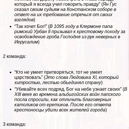
который я всегда учил говорить правду” (
Ян Гус
сказал своим судьям на Констанском соборе в
ответ на их требование отречься от своих
взглядов
)
“Так хочет Бог!” (
В 1095 году в Клермоне папа
римский Урбан II призывал к крестовому походу за
освобождение гроба Господня из рук неверных в
Иерусалим
)
2 комaнда:
“Кто не умеет притворяться, тот не умеет
царствовать” (
Это слова Людовика XI, который
хитростью, лестью объединял страну
)
“Убивайте всех подряд, Бог на небе узнает своих” (
В
XIII веке во времена альбигойских войн папского
посла спросили, как отличить благоверных
католиков от еретиков. После его ответа
крестоносцы убили всех жителей города
)
3 комaнда: