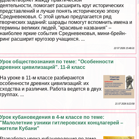
деятельности, помогает расширить круг исторических
представлений и лучше понять историческую эпоху
Средневековья. С этой целью предлагается ряд
творческих заданий: шарады помогут вспомнить имена и
термины великих людей, "красивые названия" –
наиболее яркие события Cредневековья, мини-брейн-
ринг расширит кругозор учащихся. ...
22 07 2026 15:48:31
Урок обществознания по теме: "Особенности
древних цивилизаций". 11-й класс
На уроке в 11-м классе разбираются
особенности древних цивилизаций: их
сходства и различия. Работа ведется в двух
группах. ...
21 07 2026 8:23:58
Урок кубановедения в 4-м классе по теме:
"Малолетние узники гитлеровских концлагерей –
жители Кубани"
Разработка урока кубановедения по теме