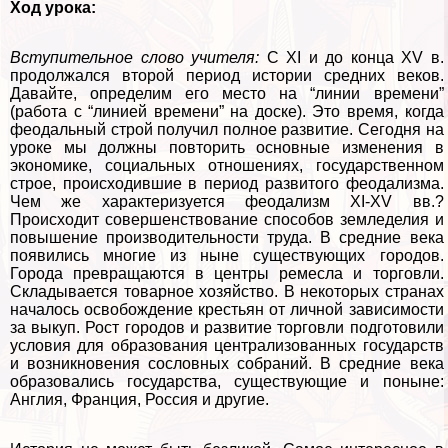
Ход урока:
Вступительное слово учителя:
С XI и до конца XV в.
продолжался второй период истории средних веков.
Давайте, определим его место на “линии времени”
(работа с “линией времени” на доске). Это время, когда
феодальный строй получил полное развитие. Сегодня на
уроке мы должны повторить основные изменения в
экономике, социальных отношениях, государственном
строе, происходившие в период развитого феодализма.
Чем же хаpaктеризуется феодализм XI-XV вв.?
Происходит совершенствование способов земледелия и
повышение производительности труда. В средние века
появились многие из ныне существующих городов.
Города превращаются в центры ремесла и торговли.
Складывается товарное хозяйство. В некоторых странах
началось освобождение крестьян от личной зависимости
за выкуп. Рост городов и развитие торговли подготовили
условия для образования централизованных государств
и возникновения сословных собраний. В средние века
образовались государства, существующие и поныне:
Англия, Франция, Россия и другие.