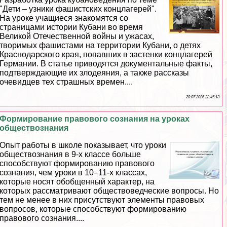
"Дети – узники фашистских концлагерей".
На уроке учащиеся знакомятся со
страницами истории Кубани во время
Великой Отечественной войны и ужасах,
творимых фашистами на территории Кубани, о детях
Краснодарского края, попавших в застенки концлагерей
Германии. В статье приводятся документальные факты,
подтверждающие их злодеяния, а также рассказы
очевидцев тех страшных времен....
20 07 2026 23:45:13
Формирование правового сознания на уроках
обществознания
Опыт работы в школе показывает, что уроки
обществознания в 9-х классе больше
способствуют формированию правового
сознания, чем уроки в 10–11-х классах,
которые носят обобщенный хаpaктер, на
которых рассматривают обществоведческие вопросы. Но
тем не менее в них присутствуют элементы правовых
вопросов, которые способствуют формированию
правового сознания....