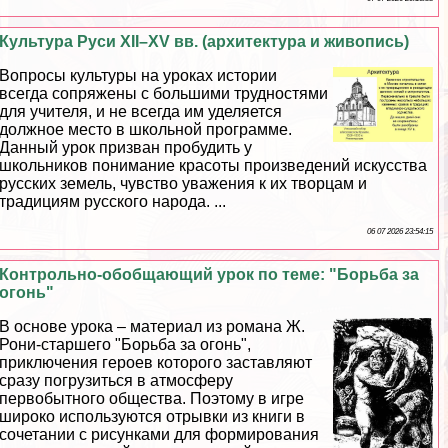
Культура Руси XII–XV вв. (архитектура и живопись)
Вопросы культуры на уроках истории
всегда сопряжены с большими трудностями
для учителя, и не всегда им уделяется
должное место в школьной программе.
Данный урок призван пробудить у
школьников понимание красоты произведений искусства
русских земель, чувство уважения к их творцам и
традициям русского народа. ...
06 07 2026 23:54:15
Контрольно-обобщающий урок по теме: "Борьба за
огонь"
В основе урока – материал из романа Ж.
Рони-старшего "Борьба за огонь",
приключения героев которого заставляют
сразу погрузиться в атмосферу
первобытного общества. Поэтому в игре
широко используются отрывки из книги в
сочетании с рисунками для формирования