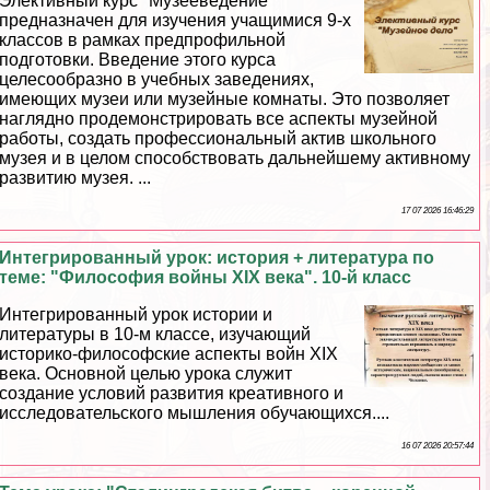
Элективный курс "Музееведение"
предназначен для изучения учащимися 9-х
классов в рамках предпрофильной
подготовки. Введение этого курса
целесообразно в учебных заведениях,
имеющих музеи или музейные комнаты. Это позволяет
наглядно продемонстрировать все аспекты музейной
работы, создать профессиональный актив школьного
музея и в целом способствовать дальнейшему активному
развитию музея. ...
17 07 2026 16:46:29
Интегрированный урок: история + литература по
теме: "Философия войны XIX века". 10-й класс
Интегрированный урок истории и
литературы в 10-м классе, изучающий
историко-философские аспекты войн XIX
века. Основной целью урока служит
создание условий развития креативного и
исследовательского мышления обучающихся....
16 07 2026 20:57:44