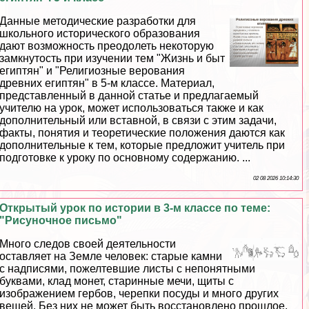
Данные методические разработки для
школьного исторического образования
дают возможность преодолеть некоторую
замкнутость при изучении тем "Жизнь и быт
египтян" и "Религиозные верования
древних египтян" в 5-м классе. Материал,
представленный в данной статье и предлагаемый
учителю на урок, может использоваться также и как
дополнительный или вставной, в связи с этим задачи,
факты, понятия и теоретические положения даются как
дополнительные к тем, которые предложит учитель при
подготовке к уроку по основному содержанию. ...
02 08 2026 10:14:30
Открытый урок по истории в 3-м классе по теме:
"Рисуночное письмо"
Много следов своей деятельности
оставляет на Земле человек: старые камни
с надписями, пожелтевшие листы с непонятными
буквами, клад монет, старинные мечи, щиты с
изображением гербов, черепки посуды и много других
вещей. Без них не может быть восстановлено прошлое,