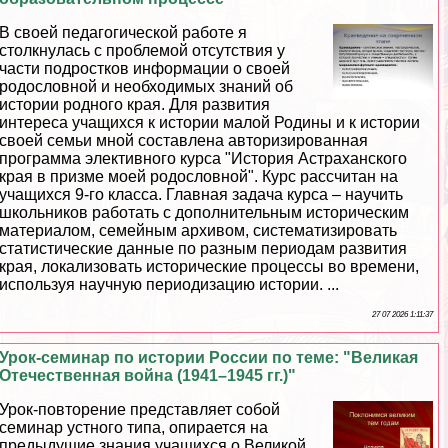
В своей педагогической работе я
столкнулась с проблемой отсутствия у
части подростков информации о своей
родословной и необходимых знаний об
истории родного края. Для развития
интереса учащихся к истории малой Родины и к истории
своей семьи мной составлена авторизированная
программа элективного курса "История Астpaxaнского
края в призме моей родословной". Курс рассчитан на
учащихся 9-го класса. Главная задача курса – научить
школьников работать с дополнительным историческим
материалом, семейным архивом, систематизировать
статистические данные по разным периодам развития
края, локализовать исторические процессы во времени,
используя научную периодизацию истории. ...
27 07 2026 1:11:37
Урок-семинар по истории России по теме: "Великая
Отечественная война (1941–1945 гг.)"
Урок-повторение представляет собой
семинар устного типа, опирается на
предыдущие знания учащихся о Великой