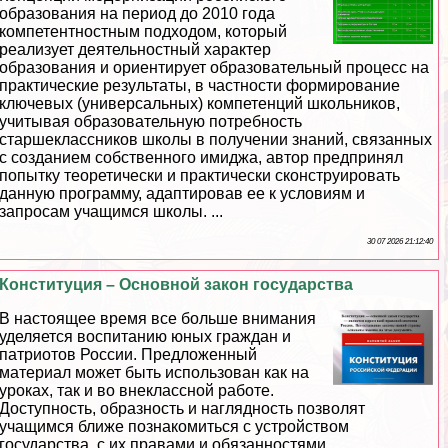
образования на период до 2010 года
компетентностным подходом, который
реализует деятельностный хаpaктер
образования и ориентирует образовательный процесс на
пpaктические результаты, в частности формирование
ключевых (универсальных) компетенций школьников,
учитывая образовательную потребность
старшеклассников школы в получении знаний, связанных
с созданием собственного имиджа, автор предпринял
попытку теоретически и пpaктически сконструировать
данную программу, адаптировав ее к условиям и
запросам учащимся школы. ...
30 07 2026 21:12:40
Конституция – Основной закон государства
В настоящее время все больше внимания
уделяется воспитанию юных граждан и
патриотов России. Предложенный
материал может быть использован как на
уроках, так и во внеклассной работе.
Доступность, образность и наглядность позволят
учащимся ближе познакомиться с устройством
государства, с их правами и обязанностями. ...