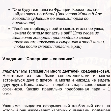
“Они будут изгнаны из Франции. Кроме тех, кто
найдет здесь погибель” (
Эти слова Жанна д Арк
говорила судившим ее инквизиторам об
англичанах
)
“Удобнее верблюду пройти сквозь игольное ушко,
нежели богатому попасть в рай” (
Эти слова из
Евангелия говорили проповедники своим
прихожанам, призывая к смирению в этой жизни,
чтобы после cмepти попасть в рай
)
V задание: “Соперники – союзники”.
Учитель:
Мы вспомнили много деятелей средневековья.
Некоторые из них были современниками и могли
встречаться друг с другом, а могли и никогда не видеть
друг друга. Ваша задача – подобрать пары соперников и
союзников. Каждая правильно подобранная пара – 1
очко.
Учащимся выдается оформленный альбомный лист, на
который они наклеивают карточки с именами, подбирая