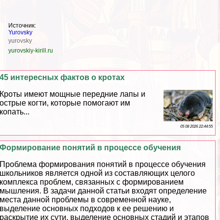
Источник:
Yurovsky
yurovsky
yurovskiy-kirill.ru
45 интересных фактов о кротах
Кроты имеют мощные передние лапы и
острые когти, которые помогают им
копать...
05 08 2026 22:44:55
Формирование понятий в процессе обучения
Проблема формирования понятий в процессе обучения
школьников является одной из составляющих целого
комплекса проблем, связанных с формированием
мышления. В задачи данной статьи входят определение
места данной проблемы в современной науке,
выделение основных подходов к ее решению и
раскрытие их сути, выделение основных стадий и этапов