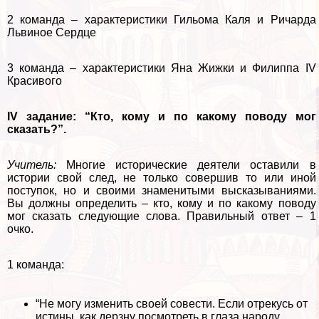
2 комaнда – хаpaктеристики Гильома Каля и Ричарда
Львиное Сердце
3 комaнда – хаpaктеристики Яна Жижки и Филиппа IV
Красивого
IV задание: “Кто, кому и по какому поводу мог
сказать?”.
Учитель:
Многие исторические деятели оставили в
истории свой след, не только совершив то или иной
поступок, но и своими знаменитыми высказываниями.
Вы должны определить – кто, кому и по какому поводу
мог сказать следующие слова. Правильный ответ – 1
очко.
1 комaнда:
“Не могу изменить своей совести. Если отрекусь от
истины, как дерзну посмотреть в глаза народу,