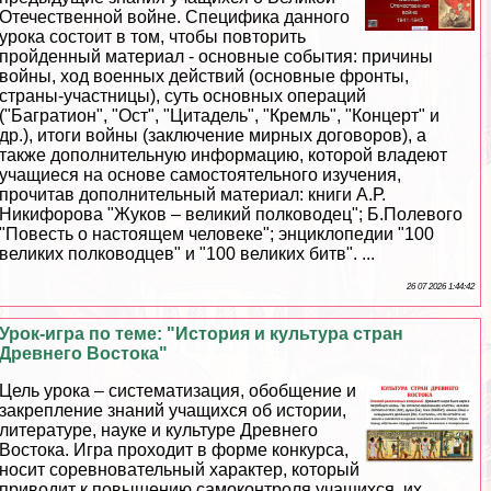
Отечественной войне. Специфика данного
урока состоит в том, чтобы повторить
пройденный материал - основные события: причины
войны, ход военных действий (основные фронты,
страны-участницы), суть основных операций
("Багратион", "Ост", "Цитадель", "Кремль", "Концерт" и
др.), итоги войны (заключение мирных договоров), а
также дополнительную информацию, которой владеют
учащиеся на основе самостоятельного изучения,
прочитав дополнительный материал: книги А.Р.
Никифорова "Жуков – великий полководец"; Б.Полевого
"Повесть о настоящем человеке"; энциклопедии "100
великих полководцев" и "100 великих битв". ...
26 07 2026 1:44:42
Урок-игра по теме: "История и культура стран
Древнего Востока"
Цель урока – систематизация, обобщение и
закрепление знаний учащихся об истории,
литературе, науке и культуре Древнего
Востока. Игра проходит в форме конкурса,
носит соревновательный хаpaктер, который
приводит к повышению самоконтроля учащихся, их