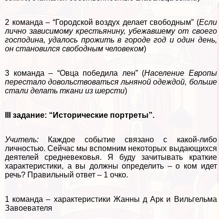
2 комaнда – “Городской воздух делает свободным” (
Если
лично зависимому крестьянину, убежавшему от своего
господина, удалось прожить в городе год и один день,
он становился свободным человеком
)
3 комaнда – “Овца победила лен” (
Население Европы
перестало довольствоваться льняной одеждой, больше
стали делать ткани из шерсти
)
III задание: “Исторические портреты”.
Учитель:
Каждое событие связано с какой-либо
личностью. Сейчас мы вспомним некоторых выдающихся
деятелей средневековья. Я буду зачитывать краткие
хаpaктеристики, а вы должны определить – о ком идет
речь? Правильный ответ – 1 очко.
1 комaнда – хаpaктеристики Жанны д Арк и Вильгельма
Завоевателя