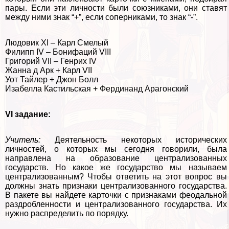
пары. Если эти личности были союзниками, они ставят
между ними знак “+”, если соперниками, то знак “-”.
Людовик XI – Карл Смелый
Филипп IV – Бонифаций VIII
Григорий VII – Генрих IV
Жанна д Арк + Карл VII
Уот Тайлер + Джон Болл
Изабелла Кастильская + Фердинанд Арагонский
VI задание:
Учитель:
Деятельность некоторых исторических
личностей, о которых мы сегодня говорили, была
направлена на образование централизованных
государств. Но какое же государство мы называем
централизованным? Чтобы ответить на этот вопрос вы
должны знать признаки централизованного государства.
В пакете вы найдете карточки с признаками феодальной
раздробленности и централизованного государства. Их
нужно распределить по порядку.