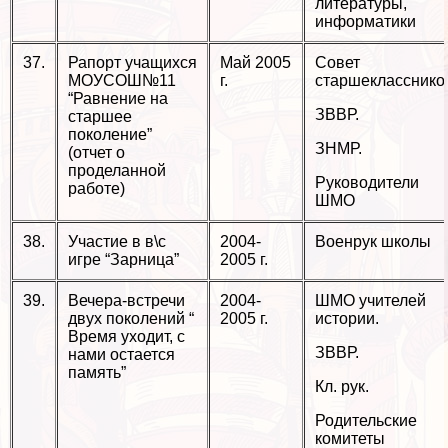
литературы,
информатики
37.
Рапорт учащихся
Май 2005
Совет
МОУСОШ№11
г.
старшекласснико
“Равнение на
ЗВВР.
старшее
поколение”
ЗНМР.
(отчет о
проделанной
Руководители
работе)
ШМО
38.
Участие в в\с
2004-
Военрук школы
игре “Зарница”
2005 г.
39.
Вечера-встречи
2004-
ШМО учителей
двух поколений “
2005 г.
истории.
Время уходит, с
ЗВВР.
нами остается
память”
Кл. рук.
Родительские
комитеты