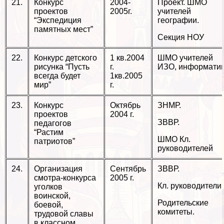
21.
Конкурс
2004-
Проект. ШМО
проектов
2005г.
учителей
“Экспедиция
географии.
памятных мест”
Секция НОУ
22.
Конкурс детского
1 кв.2004
ШМО учителей
рисунка “Пусть
г.
ИЗО, информати
всегда будет
1кв.2005
мир”
г.
23.
Конкурс
Октябрь
ЗНМР.
проектов
2004 г.
ЗВВР.
педагогов
“Растим
ШМО Кл.
патриотов”
руководителей
24.
Организация
Сентябрь
ЗВВР.
смотра-конкурса
2005 г.
Кл. руководители.
уголков
воинской,
Родительские
боевой,
комитеты.
трудовой славы
в классном