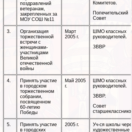
Комитетов.
поздравлений
ветеранам,
Попечительский
закрепленных за
Совет
МОУ СОШ №11
3.
Организация
Март
ШМО классных
торжественной
2005 г.
руководителей.
встречи с
ЗВВР
женщинами-
участницами
Великой
отечественной
войны
4.
Принять участие
Май 2005
ШМО классных
в городском
г.
руководителей.
торжественном
ЗВВР.
собрании,
посвященном
Совет
60-летию
старшекласснико
Победы
5.
Принять участие
2005 г.
Уч-ся школы чере
в городских
художественные