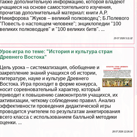
также дополнительную информацию, которой владеют
учащиеся на основе самостоятельного изучения,
прочитав дополнительный материал: книги А.Р.
Никифорова "Жуков – великий полководец"; Б.Полевого
"Повесть о настоящем человеке"; энциклопедии "100
великих полководцев" и "100 великих битв". ...
29 07 2026 5:11:32
Урок-игра по теме: "История и культура стран
Древнего Востока"
Цель урока – систематизация, обобщение и
закрепление знаний учащихся об истории,
литературе, науке и культуре Древнего
Востока. Игра проходит в форме конкурса,
носит соревновательный хаpaктер, который
приводит к повышению самоконтроля учащихся, их
активизации, четкому соблюдению правил. Анализ
эффективности проведения дидактической игры
проводится учителем по результатам анкетирования
всего класса с использованием балльной методики
оценки. ...
28 07 2026 12:26:34