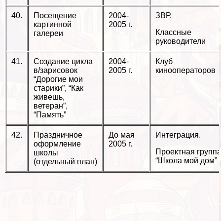
40.
Посещение
2004-
ЗВР.
картинной
2005 г.
Классные
галереи
руководители
41.
Создание цикла
2004-
Клуб
в/зарисовок
2005 г.
кинооператоров
“Дорогие мои
старики”, “Как
живешь,
ветеран”,
“Память”
42.
Праздничное
До мая
Интеграция.
оформление
2005 г.
Проектная групп
школы
“Школа мой дом”
(отдельный план)