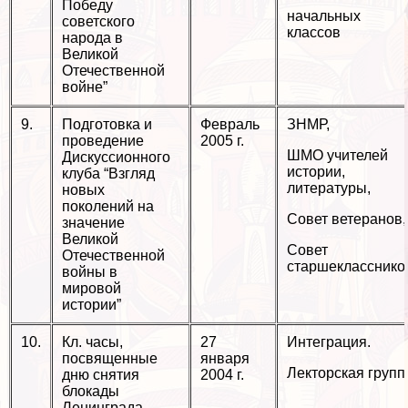
Победу
начальных
советского
классов
народа в
Великой
Отечественной
войне”
9.
Подготовка и
Февраль
ЗНМР,
проведение
2005 г.
ШМО учителей
Дискуссионного
истории,
клуба “Взгляд
литературы,
новых
поколений на
Совет ветеранов,
значение
Великой
Совет
Отечественной
старшекласснико
войны в
мировой
истории”
10.
Кл. часы,
27
Интеграция.
посвященные
января
Лекторская групп
дню снятия
2004 г.
блокады
Ленинграда.