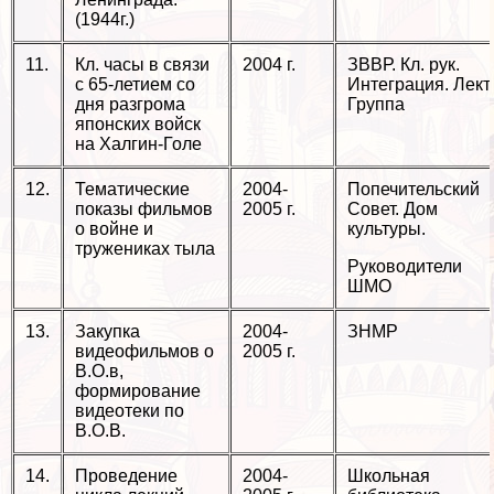
(1944г.)
11.
Кл. часы в связи
2004 г.
ЗВВР. Кл. рук.
с 65-летием со
Интеграция. Лект
дня разгрома
Группа
японских войск
на Халгин-Голе
12.
Тематические
2004-
Попечительский
показы фильмов
2005 г.
Совет. Дом
о войне и
культуры.
тружениках тыла
Руководители
ШМО
13.
Закупка
2004-
ЗНМР
видеофильмов о
2005 г.
В.О.в,
формирование
видеотеки по
В.О.В.
14.
Проведение
2004-
Школьная