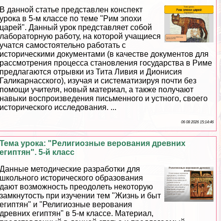
В данной статье представлен конспект
урока в 5-м классе по теме "Рим эпохи
царей". Данный урок представляет собой
лабораторную работу, на которой учащиеся
учатся самостоятельно работать с
историческими документами (в качестве документов для
рассмотрения процесса становления государства в Риме
предлагаются отрывки из Тита Ливия и Дионисия
Галикарнасского), изучая и систематизируя почти без
помощи учителя, новый материал, а также получают
навыки воспроизведения письменного и устного, своего
исторического исследования. ...
06 08 2026 15:14:46
Тема урока: "Религиозные верования древних
египтян". 5-й класс
Данные методические разработки для
школьного исторического образования
дают возможность преодолеть некоторую
замкнутость при изучении тем "Жизнь и быт
египтян" и "Религиозные верования
древних египтян" в 5-м классе. Материал,