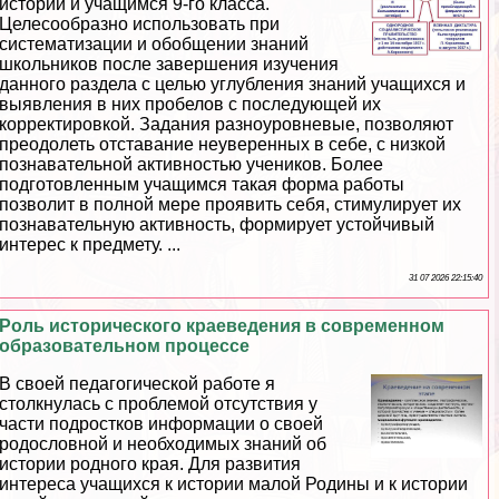
истории и учащимся 9-го класса.
Целесообразно использовать при
систематизации и обобщении знаний
школьников после завершения изучения
данного раздела с целью углубления знаний учащихся и
выявления в них пробелов с последующей их
корректировкой. Задания разноуровневые, позволяют
преодолеть отставание неуверенных в себе, с низкой
познавательной активностью учеников. Более
подготовленным учащимся такая форма работы
позволит в полной мере проявить себя, стимулирует их
познавательную активность, формирует устойчивый
интерес к предмету. ...
31 07 2026 22:15:40
Роль исторического краеведения в современном
образовательном процессе
В своей педагогической работе я
столкнулась с проблемой отсутствия у
части подростков информации о своей
родословной и необходимых знаний об
истории родного края. Для развития
интереса учащихся к истории малой Родины и к истории