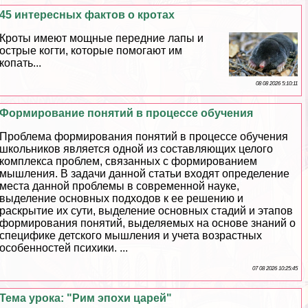
45 интересных фактов о кротах
Кроты имеют мощные передние лапы и
острые когти, которые помогают им
копать...
08 08 2026 5:10:11
Формирование понятий в процессе обучения
Проблема формирования понятий в процессе обучения
школьников является одной из составляющих целого
комплекса проблем, связанных с формированием
мышления. В задачи данной статьи входят определение
места данной проблемы в современной науке,
выделение основных подходов к ее решению и
раскрытие их сути, выделение основных стадий и этапов
формирования понятий, выделяемых на основе знаний о
специфике детского мышления и учета возрастных
особенностей психики. ...
07 08 2026 10:25:45
Тема урока: "Рим эпохи царей"