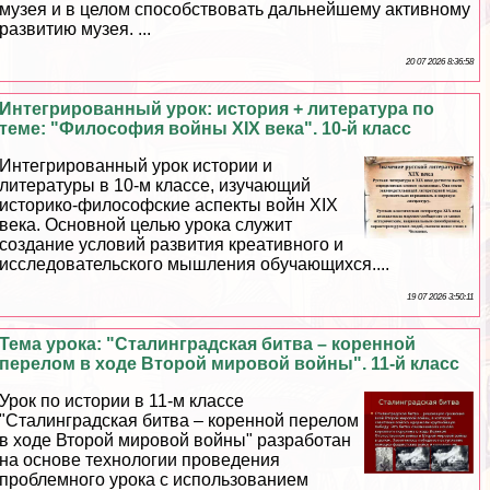
музея и в целом способствовать дальнейшему активному
развитию музея. ...
20 07 2026 8:36:58
Интегрированный урок: история + литература по
теме: "Философия войны XIX века". 10-й класс
Интегрированный урок истории и
литературы в 10-м классе, изучающий
историко-философские аспекты войн XIX
века. Основной целью урока служит
создание условий развития креативного и
исследовательского мышления обучающихся....
19 07 2026 3:50:11
Тема урока: "Сталинградская битва – коренной
перелом в ходе Второй мировой войны". 11-й класс
Урок по истории в 11-м классе
"Сталинградская битва – коренной перелом
в ходе Второй мировой войны" разработан
на основе технологии проведения
проблемного урока с использованием