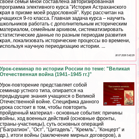
своей семьи мной составлена авторизированная
программа элективного курса "История Астpaxaнского
края в призме моей родословной". Курс рассчитан на
учащихся 9-го класса. Главная задача курса – научить
школьников работать с дополнительным историческим
материалом, семейным архивом, систематизировать
статистические данные по разным периодам развития
края, локализовать исторические процессы во времени,
используя научную периодизацию истории. ...
30 07 2026 5:42:29
Урок-семинар по истории России по теме: "Великая
Отечественная война (1941–1945 гг.)"
Урок-повторение представляет собой
семинар устного типа, опирается на
предыдущие знания учащихся о Великой
Отечественной войне. Специфика данного
урока состоит в том, чтобы повторить
пройденный материал - основные события: причины
войны, ход военных действий (основные фронты,
страны-участницы), суть основных операций
("Багратион", "Ост", "Цитадель", "Кремль", "Концерт" и
др.), итоги войны (заключение мирных договоров), а