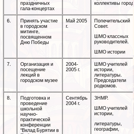
праздничных
коллективы горо
гала-концертах
6.
Принять участие
Май 2005
Попечительский
в городском
г.
Совет.
митинге,
ШМО классных
посвященном
руководителей.
Дню Победы
ШМО истории
7.
Организация и
2004-
ШМО учителей
посещение
2005 г.
истории,
лекций в
литературы.
городском музее
Председатели
родкомов.
8.
Подготовка и
Сентябрь
ЗНМР.
проведение
2004 г.
ШМО учителей
школьной
истории,
научно-
пpaктической
литературы,
конференции
географии,
“Вклад Бурятии в