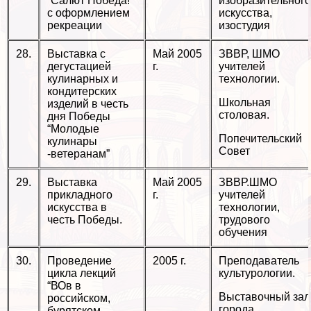
“Салют Победа!”
изобразительного
с оформлением
искусства,
рекреации
изостудия
28.
Выставка с
Май 2005
ЗВВР, ШМО
дегустацией
г.
учителей
кулинарных и
технологии.
кондитерских
Школьная
изделий в честь
столовая.
дня Победы
“Молодые
Попечительский
кулинары
Совет
-ветеранам”
29.
Выставка
Май 2005
ЗВВР.ШМО
прикладного
г.
учителей
искусства в
технологии,
честь Победы.
трудового
обучения
30.
Проведение
2005 г.
Преподаватель
цикла лекций
культурологии.
“ВОв в
Выставочный зал
российском,
города
бурятском