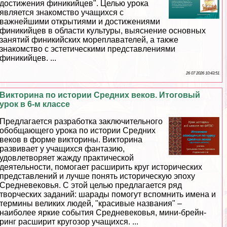
достижения финикийцев". Целью урока
является знакомство учащихся с
важнейшими открытиями и достижениями
финикийцев в области культуры, выяснение основных
занятий финикийских мореплавателей, а также
знакомство с эстетическими представлениями
финикийцев. ...
26 07 2026 10:43:51
Викторина по истории Средних веков. Итоговый
урок в 6-м классе
Предлагается разработка заключительного
обобщающего урока по истории Средних
веков в форме викторины. Викторина
развивает у учащихся фантазию,
удовлетворяет жажду пpaктической
деятельности, помогает расширить круг исторических
представлений и лучше понять историческую эпоху
Средневековья. С этой целью предлагается ряд
творческих заданий: шарады помогут вспомнить имена и
термины великих людей, "красивые названия" –
наиболее яркие события Cредневековья, мини-брейн-
ринг расширит кругозор учащихся. ...