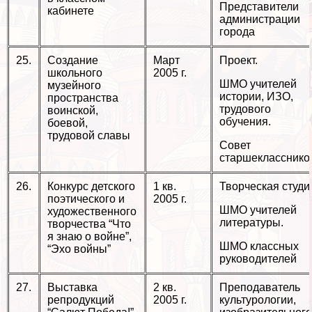
Представители
кабинете
администрации
города
25.
Создание
Март
Проект.
школьного
2005 г.
ШМО учителей
музейного
истории, ИЗО,
прострaнcтва
трудового
воинской,
обучения.
боевой,
трудовой славы
Совет
старшекласснико
26.
Конкурс детского
1 кв.
Творческая студи
поэтического и
2005 г.
ШМО учителей
художественного
литературы.
творчества “Что
я знаю о войне”,
ШМО классных
“Эхо войны”
руководителей
27.
Выставка
2 кв.
Преподаватель
репродукций
2005 г.
культурологии,