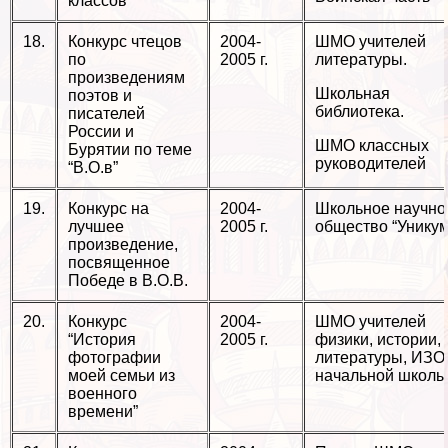
классов
18.
Конкурс чтецов
2004-
ШМО учителей
по
2005 г.
литературы.
произведениям
Школьная
поэтов и
библиотека.
писателей
России и
ШМО классных
Бурятии по теме
руководителей
“В.О.в”
19.
Конкурс на
2004-
Школьное научно
лучшее
2005 г.
общество “Уникум
произведение,
посвященное
Победе в В.О.В.
20.
Конкурс
2004-
ШМО учителей
“История
2005 г.
физики, истории,
фотографии
литературы, ИЗО
моей семьи из
начальной школы
военного
времени”