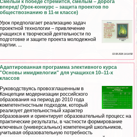
Смелый к победе стремится, смелым – дорога
вперед! (Урок-конкурс – защита проектов по
обществознанию в 11-м классе)
Урок предполагает реализацию задач
проектной технологии – привлечение
учащихся к творческой деятельности по
подготовке и защите проекта молодежной
партии. ...
03 08 2026 14:14:58
Адаптированная программа элективного курса
"Основы имиджелогии" для учащихся 10–11-х
классов
Руководствуясь провозглашенным в
Концепции модернизации российского
образования на период до 2010 года
компетентностным подходом, который
реализует деятельностный хаpaктер
образования и ориентирует образовательный процесс на
пpaктические результаты, в частности формирование
ключевых (универсальных) компетенций школьников,
учитывая образовательную потребность