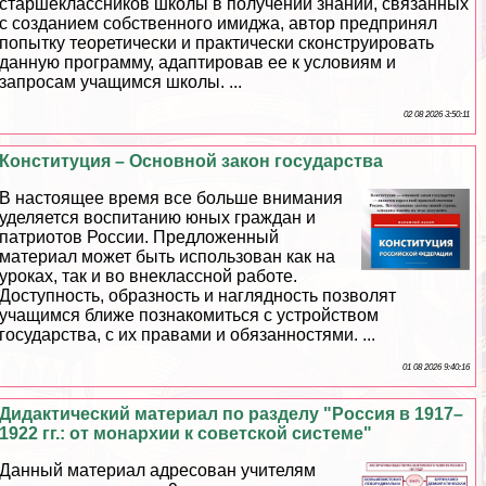
старшеклассников школы в получении знаний, связанных
с созданием собственного имиджа, автор предпринял
попытку теоретически и пpaктически сконструировать
данную программу, адаптировав ее к условиям и
запросам учащимся школы. ...
02 08 2026 3:50:11
Конституция – Основной закон государства
В настоящее время все больше внимания
уделяется воспитанию юных граждан и
патриотов России. Предложенный
материал может быть использован как на
уроках, так и во внеклассной работе.
Доступность, образность и наглядность позволят
учащимся ближе познакомиться с устройством
государства, с их правами и обязанностями. ...
01 08 2026 9:40:16
Дидактический материал по разделу "Россия в 1917–
1922 гг.: от монархии к советской системе"
Данный материал адресован учителям