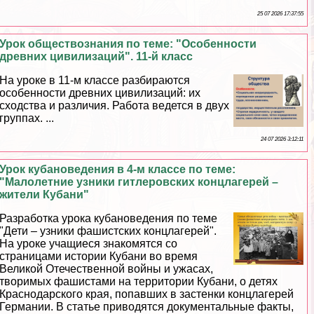
25 07 2026 17:37:55
Урок обществознания по теме: "Особенности
древних цивилизаций". 11-й класс
На уроке в 11-м классе разбираются
особенности древних цивилизаций: их
сходства и различия. Работа ведется в двух
группах. ...
24 07 2026 3:12:11
Урок кубановедения в 4-м классе по теме:
"Малолетние узники гитлеровских концлагерей –
жители Кубани"
Разработка урока кубановедения по теме
"Дети – узники фашистских концлагерей".
На уроке учащиеся знакомятся со
страницами истории Кубани во время
Великой Отечественной войны и ужасах,
творимых фашистами на территории Кубани, о детях
Краснодарского края, попавших в застенки концлагерей
Германии. В статье приводятся документальные факты,