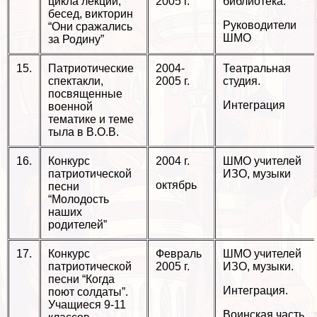
цикла лекций,
2005 г.
библиотека.
бесед, викторин
Руководители
“Они сражались
ШМО
за Родину”
15.
Патриотические
2004-
Театральная
спектакли,
2005 г.
студия.
посвященные
Интеграция
военной
тематике и теме
тыла в В.О.В.
16.
Конкурс
2004 г.
ШМО учителей
патриотической
ИЗО, музыки
октябрь
песни
“Молодость
наших
родителей”
17.
Конкурс
Февраль
ШМО учителей
патриотической
2005 г.
ИЗО, музыки.
песни “Когда
Интеграция.
поют солдаты”.
Учащиеся 9-11
Воинская часть