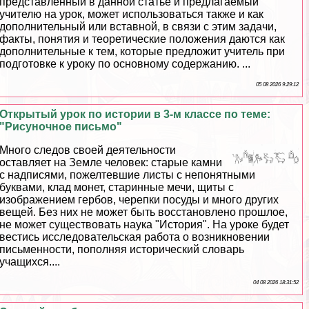
представленный в данной статье и предлагаемый
учителю на урок, может использоваться также и как
дополнительный или вставной, в связи с этим задачи,
факты, понятия и теоретические положения даются как
дополнительные к тем, которые предложит учитель при
подготовке к уроку по основному содержанию. ...
05 08 2026 9:29:12
Открытый урок по истории в 3-м классе по теме:
"Рисуночное письмо"
Много следов своей деятельности
оставляет на Земле человек: старые камни
с надписями, пожелтевшие листы с непонятными
буквами, клад монет, старинные мечи, щиты с
изображением гербов, черепки посуды и много других
вещей. Без них не может быть восстановлено прошлое,
не может существовать наука "История". На уроке будет
вестись исследовательская работа о возникновении
письменности, пополняя исторический словарь
учащихся....
04 08 2026 18:31:52