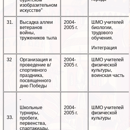
изобразительном
искусстве”
31.
Высадка аллеи
2004-
ШМО учителей
ветеранов
2005 г.
биологии,
войны,
трудового
тружеников тыла
обучения.
Интеграция
32
Организация и
2004-
ШМО учителей
проведение в/
2005 г.
физической
спортивного
культуры,
праздника,
воинская часть
посвященного
дню Победы
Школьные
2004-
ШМО учителей
турниры,
2005 г.
физической
33.
пробеги,
культуры
первенства,
спартакиады,