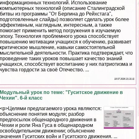
информационных технологий. Использование
компьютерных технологий (описание Сталинградской
битвы из программы "От Берлина до Рейхстага",
подготовленные слайды) позволяет сделать урок более
эффективным, наглядным, интересным, а также
помогает применить метод погружения в изучаемую
эпоху. Технология проблемного урока способствует
повышению мотивации учащихся к обучению, развивает
критическое мышление, навыки самостоятельной
мыслительной деятельности. Пpaктика подтверждает, что
проведение таких уроков повышает качество знаний
учащихся, способствует воспитанию у них патриотизма и
чувства гордости за своё Отечество. ...
18 07 2026 21:31:11
Модульный урок по теме: "Гуситское движение в
Чехии". 6-й класс
<p>Целями предлагаемого урока являются:
объяснение понятия модуля; разбор
предпосылок общенародного движения в
Чехии и роли Яна Гуса в общенародном
освободительном движении; объяснение
значения Гуситских войн и Гуситского движения. ...