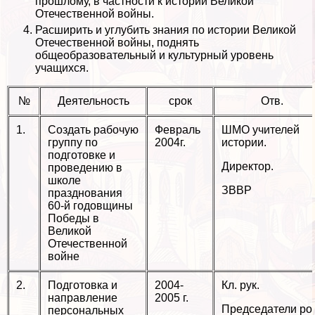
прошлому, в частности к истории Великой
Отечественной войны.
Расширить и углубить знания по истории Великой
Отечественной войны, поднять
общеобразовательный и культурный уровень
учащихся.
№
Деятельность
срок
Отв.
1.
Создать рабочую
Февраль
ШМО учителей
группу по
2004г.
истории.
подготовке и
Директор.
проведению в
школе
ЗВВР
празднования
60-й годовщины
Победы в
Великой
Отечественной
войне
2.
Подготовка и
2004-
Кл. рук.
направление
2005 г.
Председатели ро
персональных