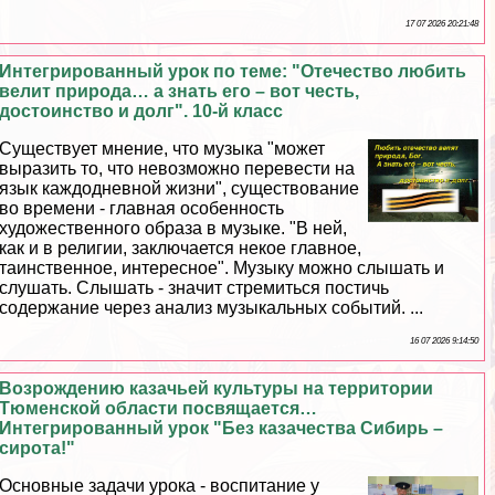
17 07 2026 20:21:48
Интегрированный урок по теме: "Отечество любить
велит природа… а знать его – вот честь,
достоинство и долг". 10-й класс
Существует мнение, что музыка "может
выразить то, что невозможно перевести на
язык каждодневной жизни", существование
во времени - главная особенность
художественного образа в музыке. "В ней,
как и в религии, заключается некое главное,
таинственное, интересное". Музыку можно слышать и
слушать. Слышать - значит стремиться постичь
содержание через анализ музыкальных событий. ...
16 07 2026 9:14:50
Возрождению казачьей культуры на территории
Тюменской области посвящается…
Интегрированный урок "Без казачества Сибирь –
сирота!"
Основные задачи урока - воспитание у