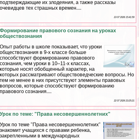
подтверждающие их злодеяния, а также рассказы
очевидцев тех страшных времен....
23 07 2026 15:41:59
Формирование правового сознания на уроках
обществознания
Опыт работы в школе показывает, что уроки
обществознания в 9-х классе больше
способствуют формированию правового
сознания, чем уроки в 10–11-х классах,
которые носят обобщенный хаpaктер, на
которых рассматривают обществоведческие вопросы. Но
тем не менее в них присутствуют элементы правовых
вопросов, которые способствуют формированию
правового сознания....
22 07 2026 23:25:21
Урок по теме: "Права несовершеннолетних"
Урок по теме "Права несовершеннолетних"
знакомит учащихся с правами ребенка,
закрепленными в международных