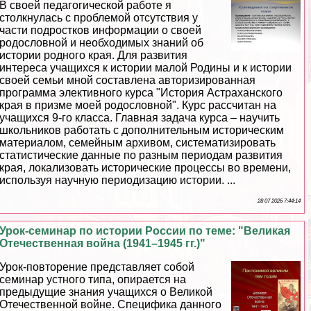
В своей педагогической работе я
столкнулась с проблемой отсутствия у
части подростков информации о своей
родословной и необходимых знаний об
истории родного края. Для развития
интереса учащихся к истории малой Родины и к истории
своей семьи мной составлена авторизированная
программа элективного курса "История Астpaxaнского
края в призме моей родословной". Курс рассчитан на
учащихся 9-го класса. Главная задача курса – научить
школьников работать с дополнительным историческим
материалом, семейным архивом, систематизировать
статистические данные по разным периодам развития
края, локализовать исторические процессы во времени,
используя научную периодизацию истории. ...
28 07 2026 7:44:14
Урок-семинар по истории России по теме: "Великая
Отечественная война (1941–1945 гг.)"
Урок-повторение представляет собой
семинар устного типа, опирается на
предыдущие знания учащихся о Великой
Отечественной войне. Специфика данного