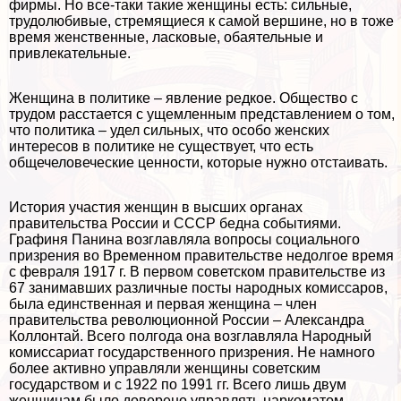
фирмы. Но все-таки такие женщины есть: сильные,
трудолюбивые, стремящиеся к самой вершине, но в тоже
время женственные, ласковые, обаятельные и
привлекательные.
Женщина в политике – явление редкое. Общество с
трудом расстается с ущемленным представлением о том,
что политика – удел сильных, что особо женских
интересов в политике не существует, что есть
общечеловеческие ценности, которые нужно отстаивать.
История участия женщин в высших органах
правительства России и СССР бедна событиями.
Графиня Панина возглавляла вопросы социального
призрения во Временном правительстве недолгое время
с февраля 1917 г. В первом советском правительстве из
67 занимавших различные посты народных комиссаров,
была единственная и первая женщина – члeн
правительства революционной России – Александра
Коллонтай. Всего полгода она возглавляла Народный
комиссариат государственного призрения. Не намного
более активно управляли женщины советским
государством и с 1922 по 1991 гг. Всего лишь двум
женщинам было доверено управлять наркоматом