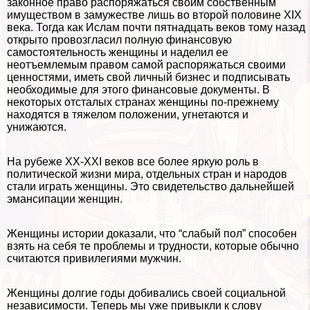
законное право распоряжаться своим собственным
имуществом в замужестве лишь во второй половине XIX
века. Тогда как Ислам почти пятнадцать веков тому назад
открыто провозгласил полную финансовую
самостоятельность женщины и наделил ее
неотъемлемым правом самой распоряжаться своими
ценностями, иметь свой личный бизнес и подписывать
необходимые для этого финансовые документы. В
некоторых отсталых странах женщины по-прежнему
находятся в тяжелом положении, угнетаются и
унижаются.
На рубеже XX-XXI веков все более яркую роль в
политической жизни мира, отдельных стран и народов
стали играть женщины. Это свидетельство дальнейшей
эмансипации женщин.
Женщины истории доказали, что “слабый пол” способен
взять на себя те проблемы и трудности, которые обычно
считаются привилегиями мужчин.
Женщины долгие годы добивались своей социальной
независимости. Теперь мы уже привыкли к слову