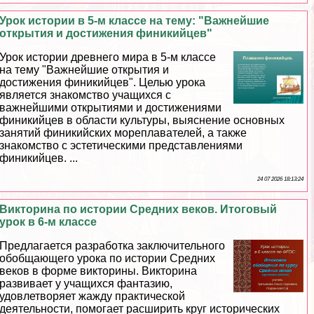
Урок истории в 5-м классе на тему: "Важнейшие
открытия и достижения финикийцев"
Урок истории древнего мира в 5-м классе
на тему "Важнейшие открытия и
достижения финикийцев". Целью урока
является знакомство учащихся с
важнейшими открытиями и достижениями
финикийцев в области культуры, выяснение основных
занятий финикийских мореплавателей, а также
знакомство с эстетическими представлениями
финикийцев. ...
24 07 2026 18:13:24
Викторина по истории Средних веков. Итоговый
урок в 6-м классе
Предлагается разработка заключительного
обобщающего урока по истории Средних
веков в форме викторины. Викторина
развивает у учащихся фантазию,
удовлетворяет жажду пpaктической
деятельности, помогает расширить круг исторических