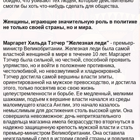
обидно, что убивают тех людей, которые действительно
смогли бы хоть что-нибудь сделать для общества.
Женщины, играющие значительную роль в политике
не только своей страны, но и мира.
Маргарет Хильда Тэтчер “Железная леди”
- премьер-
министр Великобритании. Железная леди была самой
властной женщиной в мире в течение 10 лет. Маргарет
Тэтчер была сильной, но честной, способной проявить
упрямство, но и войти в положение противника,
честолюбивой, но невозмутимой и хладнокровной.
Тэтчер достигла самой вершины власти элиты,
ориентированной на мужское превосходство, и достигла
этого, только посвятив всю свою жизнь
целеустремленности и борьбе. Ее медленный, мелкими
шажками, подъем к вершине власти начался из среды
малоимущего класса Англии, это начало казалось
немыслимым для достижения столь высокой цели. Она
совершила невозможное: дочь непритязательного
владельца магазина имела безрассудство вторгнуться в
надежно защищенную крепость мужской власти и стать
премьер-министром Великобритании. Она оставила
неизгладимый след в истории своей страны и повлияла