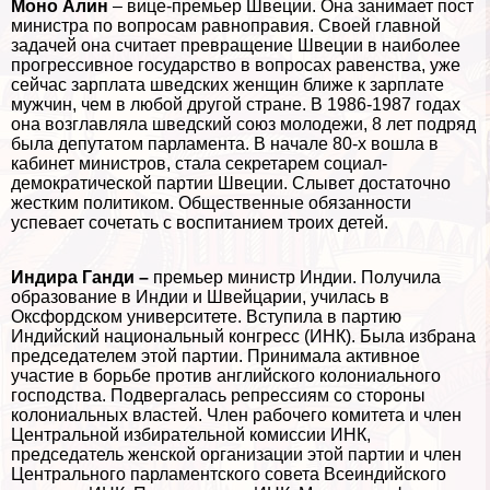
Моно Алин
– вице-премьер Швеции. Она занимает пост
министра по вопросам равноправия. Своей главной
задачей она считает превращение Швеции в наиболее
прогрессивное государство в вопросах равенства, уже
сейчас зарплата шведских женщин ближе к зарплате
мужчин, чем в любой другой стране. В 1986-1987 годах
она возглавляла шведский союз молодежи, 8 лет подряд
была депутатом парламента. В начале 80-х вошла в
кабинет министров, стала секретарем социал-
демократической партии Швеции. Слывет достаточно
жестким политиком. Общественные обязанности
успевает сочетать с воспитанием троих детей.
Индира Ганди –
премьер министр Индии. Получила
образование в Индии и Швейцарии, училась в
Оксфордском университете. Вступила в партию
Индийский национальный конгресс (ИНК). Была избрана
председателем этой партии. Принимала активное
участие в борьбе против английского колониального
господства. Подвергалась репрессиям со стороны
колониальных властей. Члeн рабочего комитета и члeн
Центральной избирательной комиссии ИНК,
председатель женской организации этой партии и члeн
Центрального парламентского совета Всеиндийского