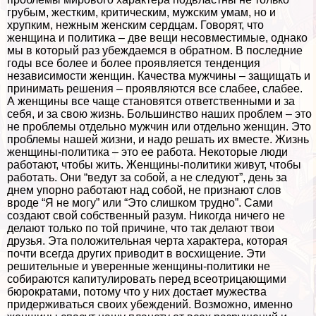
грубым, жестким, критическим, мужским умам, но и
хрупким, нежным женским сердцам. Говорят, что
женщина и политика – две вещи несовместимые, однако
мы в который раз убеждаемся в обратном. В последние
годы все более и более проявляется тенденция
независимости женщин. Качества мужчины – защищать и
принимать решения – проявляются все слабее, слабее.
А женщины все чаще становятся ответственными и за
себя, и за свою жизнь. Большинство наших проблем – это
не проблемы отдельно мужчин или отдельно женщин. Это
проблемы нашей жизни, и надо решать их вместе. Жизнь
женщины-политика – это ее работа. Некоторые люди
работают, чтобы жить. Женщины-политики живут, чтобы
работать. Они “ведут за собой, а не следуют”, день за
днем упopно работают над собой, не признают слов
вроде “Я не могу” или “Это слишком трудно”. Сами
создают свой собственный разум. Никогда ничего не
делают только по той причине, что так делают твои
друзья. Эта положительная черта хаpaктера, которая
почти всегда других приводит в восхищение. Эти
решительные и уверенные женщины-политики не
собираются капитулировать перед всеотрицающими
бюрократами, потому что у них достает мужества
придерживаться своих убеждений. Возможно, именно