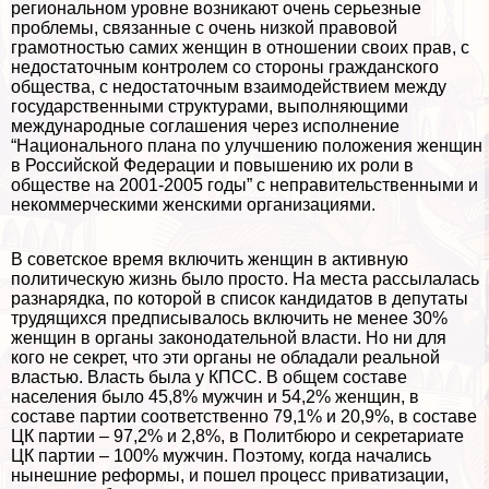
региональном уровне возникают очень серьезные
проблемы, связанные с очень низкой правовой
грамотностью самих женщин в отношении своих прав, с
недостаточным контролем со стороны гражданского
общества, с недостаточным взаимодействием между
государственными структурами, выполняющими
международные соглашения через исполнение
“Национального плана по улучшению положения женщин
в Российской Федерации и повышению их роли в
обществе на 2001-2005 годы” с неправительственными и
некоммерческими женскими организациями.
В советское время включить женщин в активную
политическую жизнь было просто. На места рассылалась
разнарядка, по которой в список кандидатов в депутаты
трудящихся предписывалось включить не менее 30%
женщин в органы законодательной власти. Но ни для
кого не секрет, что эти органы не обладали реальной
властью. Власть была у КПСС. В общем составе
населения было 45,8% мужчин и 54,2% женщин, в
составе партии соответственно 79,1% и 20,9%, в составе
ЦК партии – 97,2% и 2,8%, в Политбюро и секретариате
ЦК партии – 100% мужчин. Поэтому, когда начались
нынешние реформы, и пошел процесс приватизации,