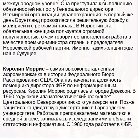
международном уровне. Она приступила к выполнению
обязанностей на посту Генерального директора
Всемирной организации здравоохранения. В первый же
день Брунтланд провозгласила решительную борьбу с
малярией и с рекламой табака. В Норвегии эта
обаятельная женщина пользуется огромной
популярностью, о чем говорит ее многолетняя работа в
качестве премьер-министра страны и председателя
Норвежской рабочей партии. Именно таких женщин ждет
наше будущее.
Кэролин Моррис –
самая высокопоставленная
афроамериканка в истории Федерального Бюро
Расследования США. Она назначена на должность
помощника директора ФБР по информационным
ресурсам. Кэролин Моррис родилась в городе Джексон. В
1960 году окончила математический факультет
Центрального Северокаролинского университета. Позже
защитила кандидатскую диссертацию в Гарвардском
университете. Работала преподавателем математики в
средней школе, занималась исследованиями в области
статистики и информатики. С 1980 года работает в ФБР.