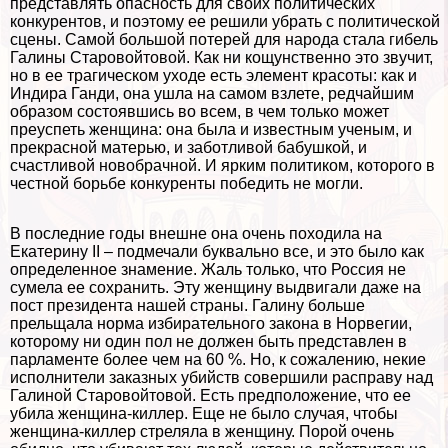
представлять опасность для своих политических
конкурентов, и поэтому ее решили убрать с политической
сцены. Самой большой потерей для народа стала гибель
Галины Старовойтовой. Как ни кощунственно это звучит,
но в ее трагическом уходе есть элемент красоты: как и
Индира Ганди, она ушла на самом взлете, редчайшим
образом состоявшись во всем, в чем только может
преуспеть женщина: она была и известным ученым, и
прекрасной матерью, и заботливой бабушкой, и
счастливой новобрачной. И ярким политиком, которого в
честной борьбе конкуренты победить не могли.
В последние годы внешне она очень походила на
Екатерину II – подмечали буквально все, и это было как
определенное знамение. Жаль только, что Россия не
сумела ее сохранить. Эту женщину выдвигали даже на
пост президента нашей страны. Галину больше
прельщала норма избирательного закона в Норвегии,
которому ни один пол не должен быть представлен в
парламенте более чем на 60 %. Но, к сожалению, некие
исполнители заказных убийств совершили расправу над
Галиной Старовойтовой. Есть предположение, что ее
убила женщина-киллер. Еще не было случая, чтобы
женщина-киллер стреляла в женщину. Порой очень