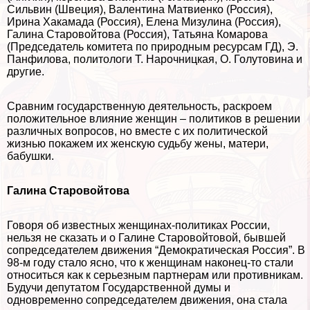
Сильвин (Швеция), Валентина Матвиенко (Россия),
Ирина Хакамада (Россия), Елена Мизулина (Россия),
Галина Старовойтова (Россия), Татьяна Комарова
(Председатель комитета по природным ресурсам ГД), Э.
Панфилова, политологи Т. Нарочницкая, О. Голутовина и
другие.
Сравним государственную деятельность, раскроем
положительное влияние женщин – политиков в решении
различных вопросов, но вместе с их политической
жизнью покажем их женскую судьбу жены, матери,
бабушки.
Галина Старовойтова
Говоря об известных женщинах-политиках России,
нельзя не сказать и о Галине Старовойтовой, бывшей
сопредседателем движения “Демократическая Россия”. В
98-м году стало ясно, что к женщинам наконец-то стали
относиться как к серьезным партнерам или противникам.
Будучи депутатом Государственной думы и
одновременно сопредседателем движения, она стала