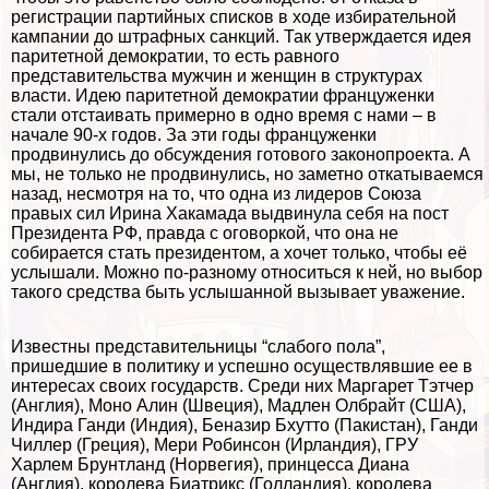
регистрации партийных списков в ходе избирательной
кампании до штрафных санкций. Так утверждается идея
паритетной демократии, то есть равного
представительства мужчин и женщин в структурах
власти. Идею паритетной демократии француженки
стали отстаивать примерно в одно время с нами – в
начале 90-х годов. За эти годы француженки
продвинулись до обсуждения готового законопроекта. А
мы, не только не продвинулись, но заметно откатываемся
назад, несмотря на то, что одна из лидеров Союза
правых сил Ирина Хакамада выдвинула себя на пост
Президента РФ, правда с оговоркой, что она не
собирается стать президентом, а хочет только, чтобы её
услышали. Можно по-разному относиться к ней, но выбор
такого средства быть услышанной вызывает уважение.
Известны представительницы “слабого пола”,
пришедшие в политику и успешно осуществлявшие ее в
интересах своих государств. Среди них Маргарет Тэтчер
(Англия), Моно Алин (Швеция), Мадлен Олбрайт (США),
Индира Ганди (Индия), Беназир Бхутто (Пакистан), Ганди
Чиллер (Греция), Мери Робинсон (Ирландия), ГРУ
Харлем Брунтланд (Норвегия), принцесса Диана
(Англия), королева Биатрикс (Голландия), королева