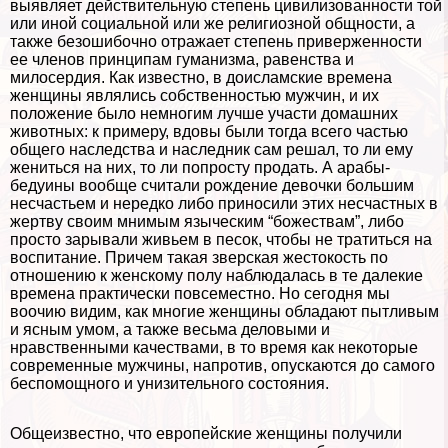
выявляет действительную степень цивилизованности той
или иной социальной или же религиозной общности, а
также безошибочно отражает степень приверженности
ее члeнов принципам гуманизма, равенства и
милосердия. Как известно, в доисламские времена
женщины являлись собственностью мужчин, и их
положение было немногим лучше участи домашних
животных: к примеру, вдовы были тогда всего частью
общего наследства и наследник сам решал, то ли ему
жениться на них, то ли попросту продать. А аpaбы-
бедуины вообще считали рождение дeвoчки большим
несчастьем и нередко либо приносили этих несчастных в
жертву своим мнимым языческим “божествам”, либо
просто зарывали живьем в песок, чтобы не тратиться на
воспитание. Причем такая зверская жестокость по
отношению к женскому полу наблюдалась в те далекие
времена пpaктически повсеместно. Но сегодня мы
воочию видим, как многие женщины обладают пытливым
и ясным умом, а также весьма деловыми и
нравственными качествами, в то время как некоторые
современные мужчины, напротив, опускаются до самого
беспомощного и унизительного состояния.
Общеизвестно, что европейские женщины получили