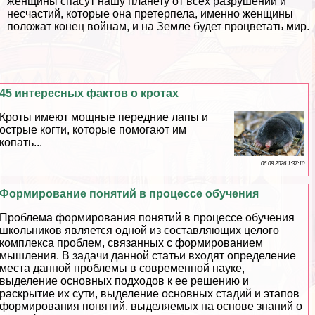
женщины спасут нашу планету от всех разрушений и
несчастий, которые она претерпела, именно женщины
положат конец войнам, и на Земле будет процветать мир.
45 интересных фактов о кротах
Кроты имеют мощные передние лапы и
острые когти, которые помогают им
копать...
06 08 2026 1:37:10
Формирование понятий в процессе обучения
Проблема формирования понятий в процессе обучения
школьников является одной из составляющих целого
комплекса проблем, связанных с формированием
мышления. В задачи данной статьи входят определение
места данной проблемы в современной науке,
выделение основных подходов к ее решению и
раскрытие их сути, выделение основных стадий и этапов
формирования понятий, выделяемых на основе знаний о