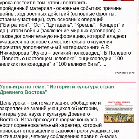
урока состоит в том, чтобы повторить
пройденный материал - основные события: причины
войны, ход военных действий (основные фронты,
страны-участницы), суть основных операций
("Багратион", "Ост", "Цитадель", "Кремль", "Концерт" и
др.), итоги войны (заключение мирных договоров), а
также дополнительную информацию, которой владеют
учащиеся на основе самостоятельного изучения,
прочитав дополнительный материал: книги А.Р.
Никифорова "Жуков – великий полководец"; Б.Полевого
"Повесть о настоящем человеке"; энциклопедии "100
великих полководцев" и "100 великих битв". ...
27 07 2026 1:36:58
Урок-игра по теме: "История и культура стран
Древнего Востока"
Цель урока – систематизация, обобщение и
закрепление знаний учащихся об истории,
литературе, науке и культуре Древнего
Востока. Игра проходит в форме конкурса,
носит соревновательный хаpaктер, который
приводит к повышению самоконтроля учащихся, их
активизации, четкому соблюдению правил. Анализ