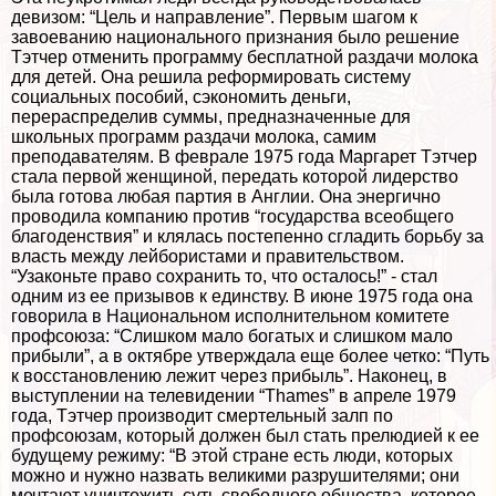
девизом: “Цель и направление”. Первым шагом к
завоеванию национального признания было решение
Тэтчер отменить программу бесплатной раздачи молока
для детей. Она решила реформировать систему
социальных пособий, сэкономить деньги,
перераспределив суммы, предназначенные для
школьных программ раздачи молока, самим
преподавателям. В феврале 1975 года Маргарет Тэтчер
стала первой женщиной, передать которой лидерство
была готова любая партия в Англии. Она энергично
проводила компанию против “государства всеобщего
благоденствия” и клялась постепенно сгладить борьбу за
власть между лейбористами и правительством.
“Узаконьте право сохранить то, что осталось!” - стал
одним из ее призывов к единству. В июне 1975 года она
говорила в Национальном исполнительном комитете
профсоюза: “Слишком мало богатых и слишком мало
прибыли”, а в октябре утверждала еще более четко: “Путь
к восстановлению лежит через прибыль”. Наконец, в
выступлении на телевидении “Thames” в апреле 1979
года, Тэтчер производит cмepтельный залп по
профсоюзам, который должен был стать прелюдией к ее
будущему режиму: “В этой стране есть люди, которых
можно и нужно назвать великими разрушителями; они
мечтают уничтожить суть свободного общества, которое