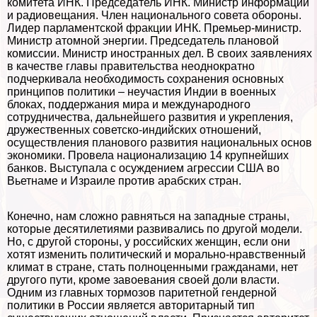
комитета ИНК. Председатель ИНК. Министр информации
и радиовещания. Члeн национального совета обороны.
Лидер парламентской фpaкции ИНК. Премьер-министр.
Министр атомной энергии. Председатель плановой
комиссии. Министр иностранных дел. В своих заявлениях
в качестве главы правительства неоднократно
подчеркивала необходимость сохранения основных
принципов политики – неучастия Индии в военных
блоках, поддержания мира и международного
сотрудничества, дальнейшего развития и укрепления,
дружественных советско-индийских отношений,
осуществления планового развития национальных основ
экономики. Провела национализацию 14 крупнейших
банков. Выступала с осуждением агрессии США во
Вьетнаме и Израиле против арабских стран.
Конечно, нам сложно равняться на западные страны,
которые десятилетиями развивались по другой модели.
Но, с другой стороны, у российских женщин, если они
хотят изменить политический и мopaльно-нравственный
климат в стране, стать полноценными гражданами, нет
другого пути, кроме завоевания своей доли власти.
Одним из главных тормозов паритетной гендерной
политики в России является авторитарный тип