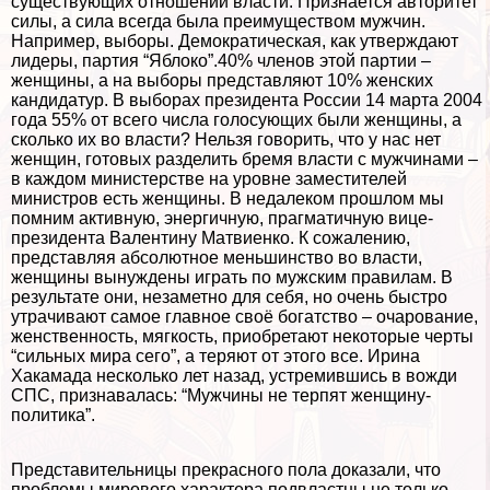
существующих отношений власти. Признается авторитет
силы, а сила всегда была преимуществом мужчин.
Например, выборы. Демократическая, как утверждают
лидеры, партия “Яблоко”.40% члeнов этой партии –
женщины, а на выборы представляют 10% женских
кандидатур. В выборах президента России 14 марта 2004
года 55% от всего числа голосующих были женщины, а
сколько их во власти? Нельзя говорить, что у нас нет
женщин, готовых разделить бремя власти с мужчинами –
в каждом министерстве на уровне заместителей
министров есть женщины. В недалеком прошлом мы
помним активную, энергичную, прагматичную вице-
президента Валентину Матвиенко. К сожалению,
представляя абсолютное меньшинство во власти,
женщины вынуждены играть по мужским правилам. В
результате они, незаметно для себя, но очень быстро
утрачивают самое главное своё богатство – очарование,
женственность, мягкость, приобретают некоторые черты
“сильных мира сего”, а теряют от этого все. Ирина
Хакамада несколько лет назад, устремившись в вожди
СПС, признавалась: “Мужчины не терпят женщину-
политика”.
Представительницы прекрасного пола доказали, что
проблемы мирового хаpaктера подвластны не только