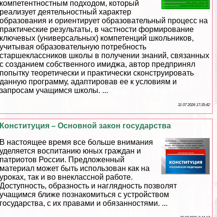
компетентностным подходом, который
реализует деятельностный хаpaктер
образования и ориентирует образовательный процесс на
пpaктические результаты, в частности формирование
ключевых (универсальных) компетенций школьников,
учитывая образовательную потребность
старшеклассников школы в получении знаний, связанных
с созданием собственного имиджа, автор предпринял
попытку теоретически и пpaктически сконструировать
данную программу, адаптировав ее к условиям и
запросам учащимся школы. ...
31 07 2026 17:35:42
Конституция – Основной закон государства
В настоящее время все больше внимания
уделяется воспитанию юных граждан и
патриотов России. Предложенный
материал может быть использован как на
уроках, так и во внеклассной работе.
Доступность, образность и наглядность позволят
учащимся ближе познакомиться с устройством
государства, с их правами и обязанностями. ...