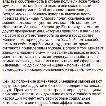
власть и собственность в стране получили тоже только
мужчины – те, кто был во власти или около власти,
владел информацией об истинном положении дел.
Всегда мужчины боялись доверять высокие посты
представительницам “слабого пола”, ссылаясь на их
эмоциональность и чувствительность. Но мы помним
Нефертити, Аспазию, Клеопатру, Екатерину II и многих
других прекрасных дам, которым пришлось взваливать
на себя груз ответственности за дела в государстве.
Женщины истории доказали, что “слабый пол” способен
взять на себя те проблемы и трудности, которые
считаются привилегиями мужчин. Вопрос о том, может ли
женщина наравне с мужчиной занимать высокие посты,
уметь вертеться в кругах интеллектуалов, работать на
самых высоких должностях в политической сфере, стал
извечным. Но до сих пор женщина – политический
руководитель – скорее исключение из правил, чем норма.
Сейчас положение изменяется. Женщины завоевывают
одну позицию за другой в бизнесе, предпринимательстве,
науке. Пpaктически во всех странах мира, где женщины
приходят к власти, они доказывают, что у “слабого пола” в
настоящий момент есть свои особые социальные
интересы, что они подчас более эффективно, чем