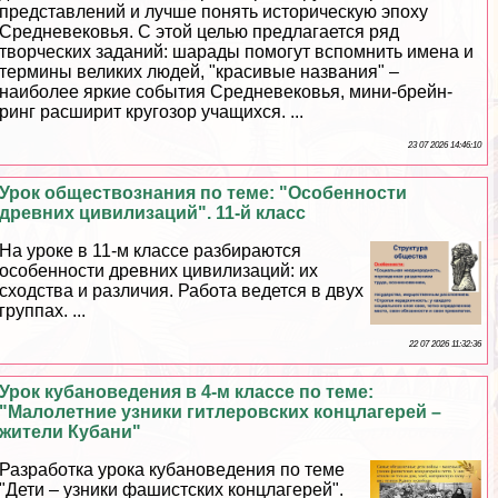
представлений и лучше понять историческую эпоху
Средневековья. С этой целью предлагается ряд
творческих заданий: шарады помогут вспомнить имена и
термины великих людей, "красивые названия" –
наиболее яркие события Cредневековья, мини-брейн-
ринг расширит кругозор учащихся. ...
23 07 2026 14:46:10
Урок обществознания по теме: "Особенности
древних цивилизаций". 11-й класс
На уроке в 11-м классе разбираются
особенности древних цивилизаций: их
сходства и различия. Работа ведется в двух
группах. ...
22 07 2026 11:32:36
Урок кубановедения в 4-м классе по теме:
"Малолетние узники гитлеровских концлагерей –
жители Кубани"
Разработка урока кубановедения по теме
"Дети – узники фашистских концлагерей".