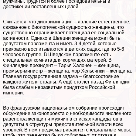
мужчины, трудятся и более последовательны в
достижении поставленных целей.
Считается, что дискриминация – явление естественное,
связанное с биологической сущностью женщины, что
существенно ограничивает потенциал ее социальной
активности. Однако в Швеции женщина может быть
депутатом парламента и иметь 3-4 детей, которые
прекрасно воспитываются в детских садах, где по 5-6
человек в группе. В Шведском парламенте есть
специальная комната для кормящих матерей. В
Финляндии президент – Тарья Халонен – женщина,
премьер-министр – женщина, мэр Хельсинки – женщина.
Главная государственная задача – благосостояние
каждого жителя страны. А ещё сто лет назад Финляндия
была слабым неразвитым придатком Российской
империи.
Во французском национальном собрании происходит
обсуждение законопроекта о необходимости численного
равенства женщин и мужчин в списках кандидатов в
депутаты в структуры представительной власти всех
уровней. В нем предусматриваются специальные меры,
чтобы это равенство было соблюдено: от отказа в