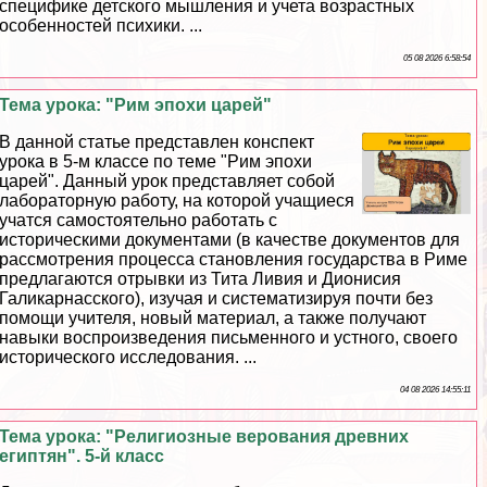
специфике детского мышления и учета возрастных
особенностей психики. ...
05 08 2026 6:58:54
Тема урока: "Рим эпохи царей"
В данной статье представлен конспект
урока в 5-м классе по теме "Рим эпохи
царей". Данный урок представляет собой
лабораторную работу, на которой учащиеся
учатся самостоятельно работать с
историческими документами (в качестве документов для
рассмотрения процесса становления государства в Риме
предлагаются отрывки из Тита Ливия и Дионисия
Галикарнасского), изучая и систематизируя почти без
помощи учителя, новый материал, а также получают
навыки воспроизведения письменного и устного, своего
исторического исследования. ...
04 08 2026 14:55:11
Тема урока: "Религиозные верования древних
египтян". 5-й класс