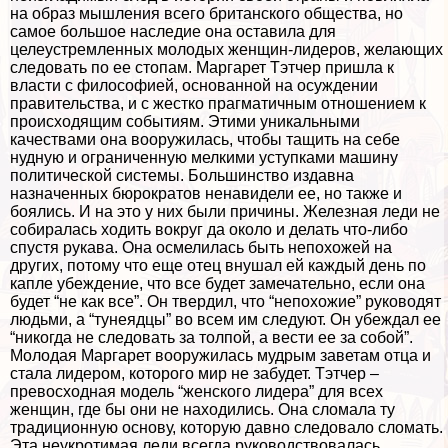
на образ мышления всего британского общества, но
самое большое наследие она оставила для
целеустремленных молодых женщин-лидеров, желающих
следовать по ее стопам. Маргарет Тэтчер пришла к
власти с философией, основанной на осуждении
правительства, и с жестко прагматичным отношением к
происходящим событиям. Этими уникальными
качествами она вооружилась, чтобы тащить на себе
нудную и ограниченную мелкими уступками машину
политической системы. Большинство издавна
назначенных бюрократов ненавидели ее, но также и
боялись. И на это у них были причины. Железная леди не
собиралась ходить вокруг да около и делать что-либо
спустя рукава. Она осмелилась быть непохожей на
других, потому что еще отец внушал ей каждый день по
капле убеждение, что все будет замечательно, если она
будет “не как все”. Он твердил, что “непохожие” руководят
людьми, а “тунеядцы” во всем им следуют. Он убеждал ее
“никогда не следовать за толпой, а вести ее за собой”.
Молодая Маргарет вооружилась мудрым заветам отца и
стала лидером, которого мир не забудет. Тэтчер –
превосходная модель “женского лидера” для всех
женщин, где бы они не находились. Она сломала ту
традиционную основу, которую давно следовало сломать.
Эта неукротимая леди всегда руководствовалась