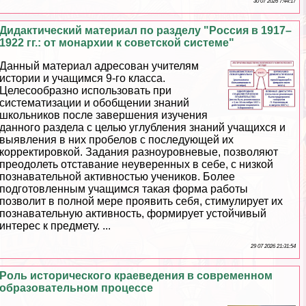
30 07 2026 7:44:17
Дидактический материал по разделу "Россия в 1917–
1922 гг.: от монархии к советской системе"
Данный материал адресован учителям
истории и учащимся 9-го класса.
Целесообразно использовать при
систематизации и обобщении знаний
школьников после завершения изучения
данного раздела с целью углубления знаний учащихся и
выявления в них пробелов с последующей их
корректировкой. Задания разноуровневые, позволяют
преодолеть отставание неуверенных в себе, с низкой
познавательной активностью учеников. Более
подготовленным учащимся такая форма работы
позволит в полной мере проявить себя, стимулирует их
познавательную активность, формирует устойчивый
интерес к предмету. ...
29 07 2026 21:31:54
Роль исторического краеведения в современном
образовательном процессе