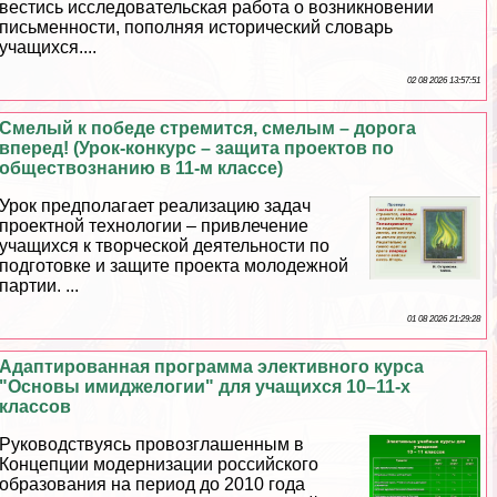
вестись исследовательская работа о возникновении
письменности, пополняя исторический словарь
учащихся....
02 08 2026 13:57:51
Смелый к победе стремится, смелым – дорога
вперед! (Урок-конкурс – защита проектов по
обществознанию в 11-м классе)
Урок предполагает реализацию задач
проектной технологии – привлечение
учащихся к творческой деятельности по
подготовке и защите проекта молодежной
партии. ...
01 08 2026 21:29:28
Адаптированная программа элективного курса
"Основы имиджелогии" для учащихся 10–11-х
классов
Руководствуясь провозглашенным в
Концепции модернизации российского
образования на период до 2010 года