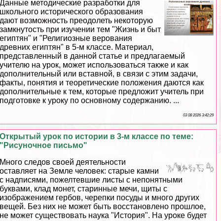
Данные методические разработки для
школьного исторического образования
дают возможность преодолеть некоторую
замкнутость при изучении тем "Жизнь и быт
египтян" и "Религиозные верования
древних египтян" в 5-м классе. Материал,
представленный в данной статье и предлагаемый
учителю на урок, может использоваться также и как
дополнительный или вставной, в связи с этим задачи,
факты, понятия и теоретические положения даются как
дополнительные к тем, которые предложит учитель при
подготовке к уроку по основному содержанию. ...
03 08 2026 3:42:29
Открытый урок по истории в 3-м классе по теме:
"Рисуночное письмо"
Много следов своей деятельности
оставляет на Земле человек: старые камни
с надписями, пожелтевшие листы с непонятными
буквами, клад монет, старинные мечи, щиты с
изображением гербов, черепки посуды и много других
вещей. Без них не может быть восстановлено прошлое,
не может существовать наука "История". На уроке будет