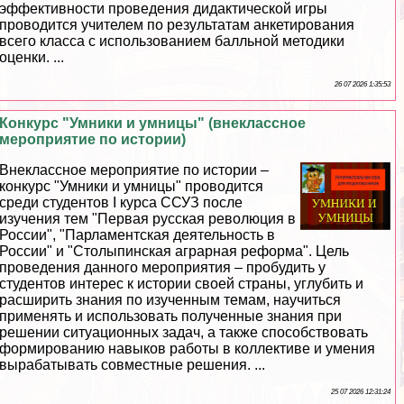
эффективности проведения дидактической игры
проводится учителем по результатам анкетирования
всего класса с использованием балльной методики
оценки. ...
26 07 2026 1:35:53
Конкурс "Умники и умницы" (внеклассное
мероприятие по истории)
Внеклассное мероприятие по истории –
конкурс "Умники и умницы" проводится
среди студентов I курса ССУЗ после
изучения тем "Первая русская революция в
России", "Парламентская деятельность в
России" и "Столыпинская аграрная реформа". Цель
проведения данного мероприятия – пробудить у
студентов интерес к истории своей страны, углубить и
расширить знания по изученным темам, научиться
применять и использовать полученные знания при
решении ситуационных задач, а также способствовать
формированию навыков работы в коллективе и умения
выpaбатывать совместные решения. ...
25 07 2026 12:31:24