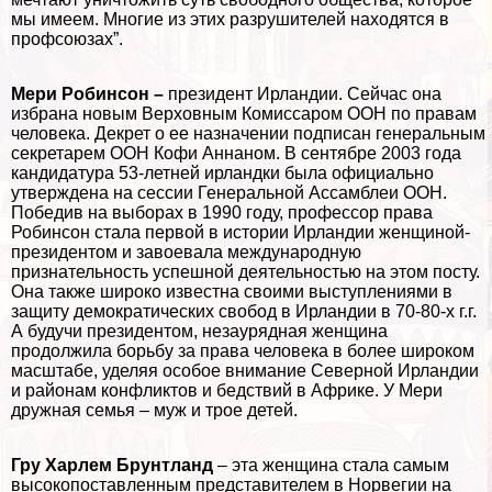
мы имеем. Многие из этих разрушителей находятся в
профсоюзах”.
Мери Робинсон –
президент Ирландии. Сейчас она
избрана новым Верховным Комиссаром ООН по правам
человека. Декрет о ее назначении подписан генеральным
секретарем ООН Кофи Аннаном. В сентябре 2003 года
кандидатура 53-летней ирландки была официально
утверждена на сессии Генеральной Ассамблеи ООН.
Победив на выборах в 1990 году, профессор права
Робинсон стала первой в истории Ирландии женщиной-
президентом и завоевала международную
признательность успешной деятельностью на этом посту.
Она также широко известна своими выступлениями в
защиту демократических свобод в Ирландии в 70-80-х г.г.
А будучи президентом, незаурядная женщина
продолжила борьбу за права человека в более широком
масштабе, уделяя особое внимание Северной Ирландии
и районам конфликтов и бедствий в Африке. У Мери
дружная семья – муж и трое детей.
Гру Харлем Брунтланд
– эта женщина стала самым
высокопоставленным представителем в Норвегии на