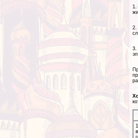
1.
жи
2.
сл
3.
эп
Пр
пр
ра
Х
ко