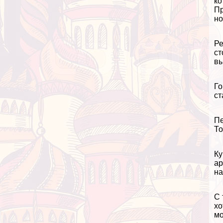
ко
Пр
но
Ре
ст
вы
Го
ст
Пе
То
Ку
ар
на
С 
хо
мо