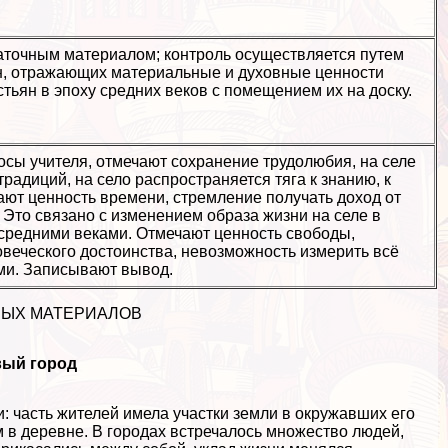
аточным материалом; контроль осуществляется путем
н, отражающих материальные и духовные ценности
стьян в эпоху средних веков с помещением их на доску.
осы учителя, отмечают сохранение трудолюбия, на селе
традиций, на село распространяется тяга к знанию, к
ают ценность времени, стремление получать доход от
 Это связано с изменением образа жизни на селе в
средними веками. Отмечают ценность свободы,
веческого достоинства, невозможность измерить всё
ми. Записывают вывод.
НЫХ МАТЕРИАЛОВ
вый город
: часть жителей имела участки земли в окружавших его
ем в деревне. В городах встречалось множество людей,