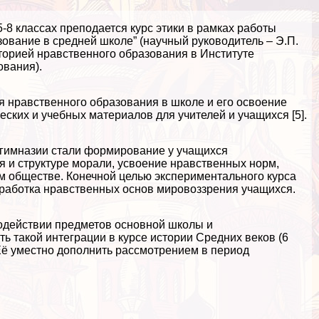
 5-8 классах преподается курс этики в рамках работы
ование в средней школе” (научный руководитель – Э.П.
аторией нравственного образования в Институте
ования).
 нравственного образования в школе и его освоение
ских и учебных материалов для учителей и учащихся [5].
 гимназии стали формирование у учащихся
 и структуре морали, усвоение нравственных норм,
м обществе. Конечной целью экспериментального курса
работка нравственных основ мировоззрения учащихся.
одействии предметов основной школы и
ь такой интеграции в курсе истории Средних веков (6
Её уместно дополнить рассмотрением в период