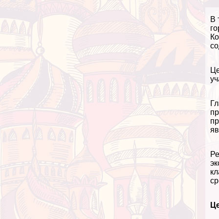
В 
го
Ко
со
Це
уч
Гл
пр
пр
яв
Ре
эк
кл
ср
Ц