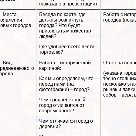
(показано в презентации)
. Места
Беседа по карте: где
Работа с исто
появления
должны возникнуть
городов (пока
новых городов
города? Что будет
привлекать множество
людей?
Где удобнее всего вести
торговлю?
. Вид
Работа с исторической
Ответ на вопр
средневекового
картиной:
(указана горо
города
Как мы определяем, что
тесно стоящих
перед нами (на
несколько эта
фотографии) – город?
рынок и лавки
собор – вера в
Чем средневековый
город отличается от
современного?
Чем отличается город от
деревни?