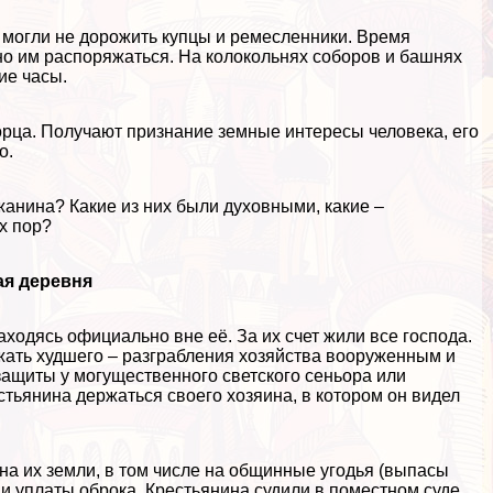
 могли не дорожить купцы и ремесленники. Время
мно им распоряжаться. На колокольнях соборов и башнях
ие часы.
ворца. Получают признание земные интересы человека, его
о.
жанина? Какие из них были духовными, какие –
х пор?
ая деревня
одясь официально вне её. За их счет жили все господа.
жать худшего – разграбления хозяйства вооруженным и
ащиты у могущественного светского сеньора или
стьянина держаться своего хозяина, в котором он видел
на их земли, в том числе на общинные угодья (выпасы
 и уплаты оброка. Крестьянина судили в поместном суде,