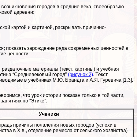
 возникновения городов в средние века, своеобразию
ковой деревни;
кой картой и картиной, раскрывать причинно-
ся; показать зарождение ряда современных ценностей в
кие ценности.
 раздаточные материалы (текст, картины) и учебная
артина “Средневековый город”
(рисунок 2)
. Текст
водимые в учебниках М.Ю. Брандта и А.Я. Гуревича [1,3].
оримся, что урок истории показан только в той части,
занятиях по “Этике”.
Ученики
традь причины появления новых городов (успехи в
йства в Х в., отделение ремесла от сельского хозяйства)