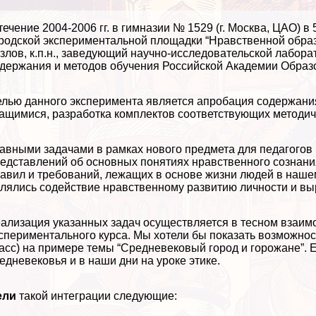
течение 2004-2006 гг. в гимназии № 1529 (г. Москва, ЦАО) в
родской экспериментальной площадки “Нравственной образ
злов, к.п.н., заведующий научно-исследовательской лабор
держания и методов обучения Российской Академии Образ
лью данного эксперимента является апробация содержания
ащимися, разработка комплектов соответствующих методиче
авными задачами в рамках нового предмета для педагогов
едставлений об основных понятиях нравственного сознания
авил и требований, лежащих в основе жизни людей в наше
лялись содействие нравственному развитию личности и вы
ализация указанных задач осуществляется в тесном взаим
спериментального курса. Мы хотели бы показать возможност
асс) на примере темы “Средневековый город и горожане”. 
едневековья и в наши дни на уроке этике.
ели
такой интеграции следующие: