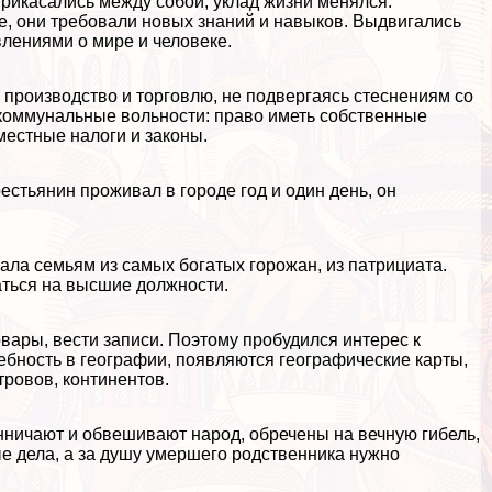
прикасались между собой, уклад жизни менялся.
е, они требовали новых знаний и навыков. Выдвигались
лениями о мире и человеке.
 производство и торговлю, не подвергаясь стеснениям со
 коммунальные вольности: право иметь собственные
местные налоги и законы.
стьянин проживал в городе год и один день, он
ла семьям из самых богатых горожан, из патрициата.
аться на высшие должности.
вары, вести записи. Поэтому пробудился интерес к
ребность в географии, появляются географические карты,
ровов, континентов.
нничают и обвешивают народ, обречены на вечную гибель,
ые дела, а за душу умершего родственника нужно