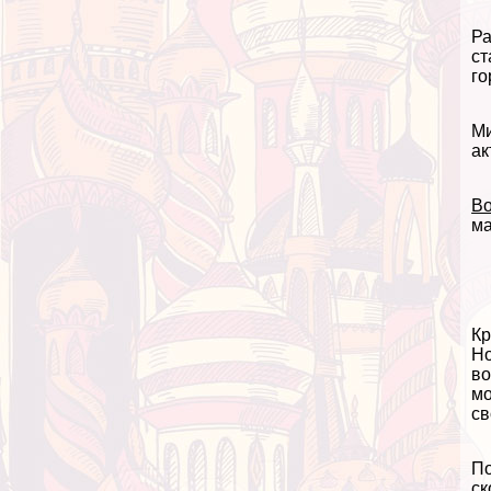
Ра
ст
го
Ми
ак
В
ма
Кр
Но
во
мо
св
По
ск