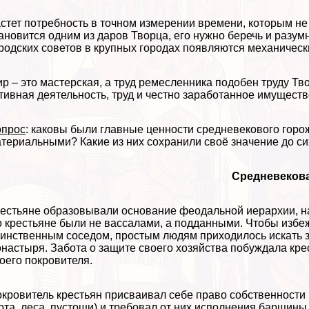
стет потребность в точном измерении времени, которым не
ановится одним из даров Творца, его нужно беречь и разу
родских советов в крупных городах появляются механическ
р – это мастерская, а труд ремесленника подобен труду Т
тивная деятельность, труд и честно заработанное имуществ
опрос
: каковы были главные ценности средневекового горо
териальными? Какие из них сохранили своё значение до си
Средневеков
естьяне образовывали основание феодальной иерархии, нах
 крестьяне были не вассалами, а подданными. Чтобы избе
инственным соседом, простым людям приходилось искать з
настыря. Забота о защите своего хозяйства побуждала кре
оего покровителя.
кровитель крестьян присваивал себе право собственности 
ота, леса, пустоши) и требовал от них исполнения барщины