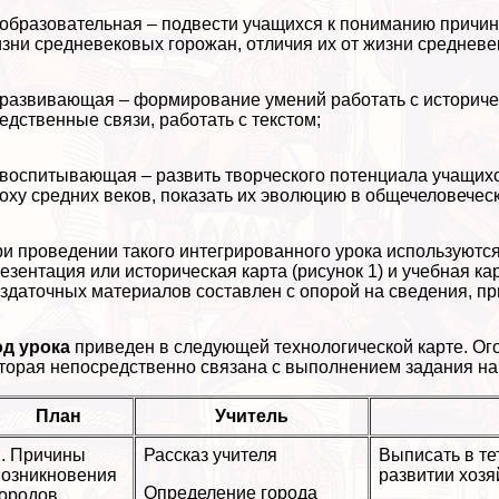
 образовательная – подвести учащихся к пониманию причин
зни средневековых горожан, отличия их от жизни средневе
 развивающая – формирование умений работать с историчес
едственные связи, работать с текстом;
 воспитывающая – развить творческого потенциала учащих
оху средних веков, показать их эволюцию в общечеловечес
и проведении такого интегрированного урока используются
езентация или историческая карта (рисунок 1) и учебная к
здаточных материалов составлен с опорой на сведения, при
од урока
приведен в следующей технологической карте. Огов
торая непосредственно связана с выполнением задания на 
План
Учитель
1. Причины
Рассказ учителя
Выписать в те
возникновения
развитии хозя
Определение города
городов