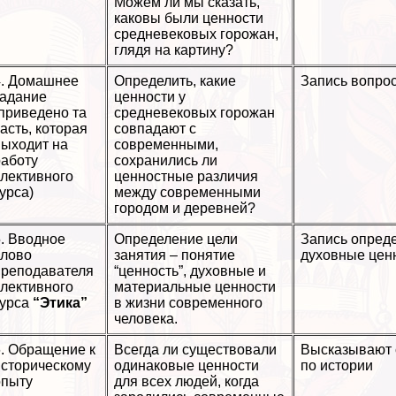
Можем ли мы сказать,
каковы были ценности
средневековых горожан,
глядя на картину?
4. Домашнее
Определить, какие
Запись вопрос
задание
ценности у
(приведено та
средневековых горожан
асть, которая
совпадают с
выходит на
современными,
работу
сохранились ли
элективного
ценностные различия
урса)
между современными
городом и деревней?
5. Вводное
Определение цели
Запись опреде
слово
занятия – понятие
духовные цен
преподавателя
“ценность”, духовные и
элективного
материальные ценности
курса
“Этика”
в жизни современного
человека.
6. Обращение к
Всегда ли существовали
Высказывают 
историческому
одинаковые ценности
по истории
опыту
для всех людей, когда