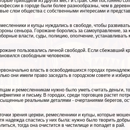
торые приходили из других мест и стран. Они постоянно со
офессии в городе были более разнообразны, чем в деревн
вые слои общества с собственными интересами и представ
месленники и купцы нуждались в свободе, чтобы развивать
ороны сеньора. Горожане боролись за самоуправление, за
борные власти, суды, полицию, ополчение, устанавливать 
рожане пользовались личной свободой. Если сбежавший кре
ановился свободным человеком.
рвоначально власть в освободившихся городах принадлежа
лько они имели право заседать в городском совете и избир
пцам и ремесленникам нужно было уметь считать деньги, то
ифметике и письму. В городах, среди торговцев растет пот
сыщенные реальными деталями - очертаниями берегов, ост
точки зрения церкви, ремесленники и купцы, которые моше
тя надежда спастись у них была: нужно было творить добр
литься, тогда она очистится в чистилище и попадет в рай.