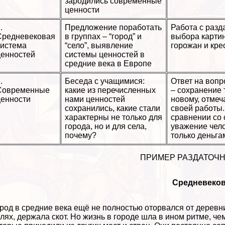
зародились современные
ценности
.
Предложение поработать
Работа с разд
Средневековая
в группах – “город” и
выбора карти
система
“село”, выявление
горожан и кре
ценностей
системы ценностей в
средние века в Европе
.
Беседа с учащимися:
Ответ на вопр
Современные
какие из перечисленных
– сохранение 
ценности
нами ценностей
новому, отмеч
сохранились, какие стали
своей работы.
хаpaктерны не только для
сравнении со 
города, но и для села,
уважение чело
почему?
только деньга
ПРИМЕР РАЗДАТОЧ
Средневеко
род в средние века ещё не полностью оторвался от деревни
лях, держала скот. Но жизнь в городе шла в ином ритме, ч