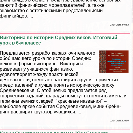
занятий финикийских мореплавателей, а также
знакомство с эстетическими представлениями
финикийцев. ...
23 07 2026 3:40:58
Викторина по истории Средних веков. Итоговый
урок в 6-м классе
Предлагается разработка заключительного
обобщающего урока по истории Средних
веков в форме викторины. Викторина
развивает у учащихся фантазию,
удовлетворяет жажду пpaктической
деятельности, помогает расширить круг исторических
представлений и лучше понять историческую эпоху
Средневековья. С этой целью предлагается ряд
творческих заданий: шарады помогут вспомнить имена и
термины великих людей, "красивые названия" –
наиболее яркие события Cредневековья, мини-брейн-
ринг расширит кругозор учащихся. ...
22 07 2026 8:16:56