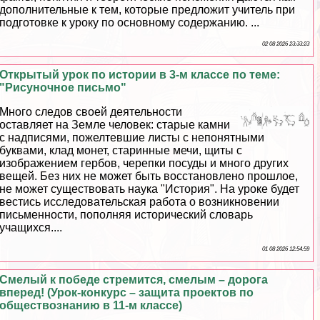
дополнительные к тем, которые предложит учитель при
подготовке к уроку по основному содержанию. ...
02 08 2026 23:33:23
Открытый урок по истории в 3-м классе по теме:
"Рисуночное письмо"
Много следов своей деятельности
оставляет на Земле человек: старые камни
с надписями, пожелтевшие листы с непонятными
буквами, клад монет, старинные мечи, щиты с
изображением гербов, черепки посуды и много других
вещей. Без них не может быть восстановлено прошлое,
не может существовать наука "История". На уроке будет
вестись исследовательская работа о возникновении
письменности, пополняя исторический словарь
учащихся....
01 08 2026 12:54:59
Смелый к победе стремится, смелым – дорога
вперед! (Урок-конкурс – защита проектов по
обществознанию в 11-м классе)