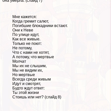
она умерла. (слайд 7)
Мне кажется:
Когда гремит салют,
Погибшие блокадники встают.
Они к Неве
По улице идут,
Как все живые.
Только не поют:
Не потому,
Что с нами не хотят,
А потому, что мертвые
Молчат
Мы их не слышим,
Мы не видим их,
Но мертвые
Всегда среди живым
Идут и смотрят,
Будто ждут ответ:
Ты этой жизни
Стоишь или нет? (слайд 8)