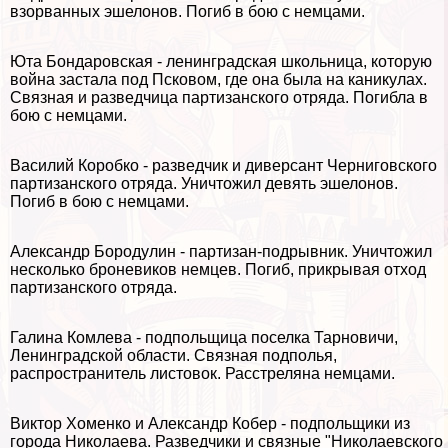
взорванных эшелонов. Погиб в бою с немцами.
Юта Бондаровская - ленинградская школьница, которую
война застала под Псковом, где она была на каникулах.
Связная и разведчица партизанского отряда. Погибла в
бою с немцами.
Василий Коробко - разведчик и диверсант Черниговского
партизанского отряда. Уничтожил девять эшелонов.
Погиб в бою с немцами.
Александр Бородулин - партизан-подрывник. Уничтожил
несколько броневиков немцев. Погиб, прикрывая отход
партизанского отряда.
Галина Комлева - подпольщица поселка Тарновичи,
Ленинградской области. Связная подполья,
распространитель листовок. Расстреляна немцами.
Виктор Хоменко и Александр Кобер - подпольщики из
города Николаева. Разведчики и связные "Николаевского