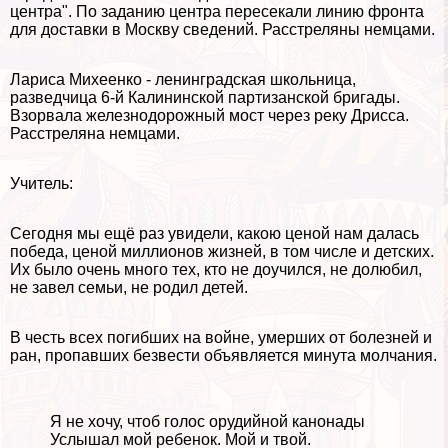
центра". По заданию центра пересекали линию фронта
для доставки в Москву сведений. Расстреляны немцами.
Лариса Михеенко - ленинградская школьница,
разведчица 6-й Калининской партизанской бригады.
Взорвала железнодорожный мост через реку Дрисса.
Расстреляна немцами.
Учитель:
Сегодня мы ещё раз увидели, какою ценой нам далась
победа, ценой миллионов жизней, в том числе и детских.
Их было очень много тех, кто не доучился, не долюбил,
не завел семьи, не родил детей.
В честь всех погибших на войне, умерших от болезней и
ран, пропавших безвести объявляется минута молчания.
Я не хочу, чтоб голос орудийной канонады
Услышал мой ребенок. Мой и твой.