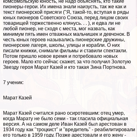
комсомольскую юность, не надо объяснять, кто такие
пионеры-герои. Их имена знали наизусть, так же как и
текст пионерской присяги ("Я, такой-то, вступая в ряды
юных пионеров Советского Союза, перед лицом своих
товарищей торжественно клянусь. . . ), и едва ли не
любой пионер, не сходя с места, мог назвать, как
минимум пять имен отважных мальчишек и девчонок. В
честь юных героев назывались пионерские дружины,
пионерские лагеря, школы, улицы и корабли. О них
писали книжки, снимали фильмы и ставили спектакли.
Потом пришло новое время и потребовало новых
героев. Мало кто сейчас скажет, за что получил Золотую
Звезду героя Марат Казей и кто такая Зина Портнова.
7 ученик:
Марат Казей
Марат Казей считался рано осиротевшим: отец умер,
когда Марату не было семи - так гласила официальная
версия. А на самом деле Иван Казей был арестован в
1934 году как "троцкист" и "вредитель" - реабилитировали
его только в 1959 году. Позже арестовали и его жену -