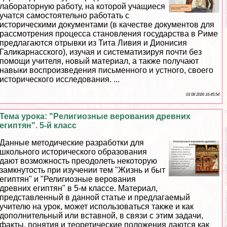
лабораторную работу, на которой учащиеся
учатся самостоятельно работать с
историческими документами (в качестве документов для
рассмотрения процесса становления государства в Риме
предлагаются отрывки из Тита Ливия и Дионисия
Галикарнасского), изучая и систематизируя почти без
помощи учителя, новый материал, а также получают
навыки воспроизведения письменного и устного, своего
исторического исследования. ...
03 08 2026 16:45:54
Тема урока: "Религиозные верования древних
египтян". 5-й класс
Данные методические разработки для
школьного исторического образования
дают возможность преодолеть некоторую
замкнутость при изучении тем "Жизнь и быт
египтян" и "Религиозные верования
древних египтян" в 5-м классе. Материал,
представленный в данной статье и предлагаемый
учителю на урок, может использоваться также и как
дополнительный или вставной, в связи с этим задачи,
факты, понятия и теоретические положения даются как