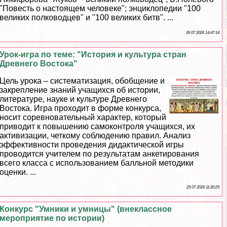
"Повесть о настоящем человеке"; энциклопедии "100
великих полководцев" и "100 великих битв". ...
26 07 2026 14:47:14
Урок-игра по теме: "История и культура стран
Древнего Востока"
Цель урока – систематизация, обобщение и
закрепление знаний учащихся об истории,
литературе, науке и культуре Древнего
Востока. Игра проходит в форме конкурса,
носит соревновательный хаpaктер, который
приводит к повышению самоконтроля учащихся, их
активизации, четкому соблюдению правил. Анализ
эффективности проведения дидактической игры
проводится учителем по результатам анкетирования
всего класса с использованием балльной методики
оценки. ...
25 07 2026 11:20:25
Конкурс "Умники и умницы" (внеклассное
мероприятие по истории)