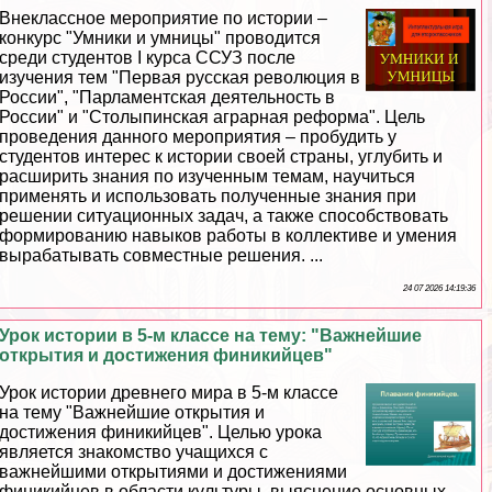
Внеклассное мероприятие по истории –
конкурс "Умники и умницы" проводится
среди студентов I курса ССУЗ после
изучения тем "Первая русская революция в
России", "Парламентская деятельность в
России" и "Столыпинская аграрная реформа". Цель
проведения данного мероприятия – пробудить у
студентов интерес к истории своей страны, углубить и
расширить знания по изученным темам, научиться
применять и использовать полученные знания при
решении ситуационных задач, а также способствовать
формированию навыков работы в коллективе и умения
выpaбатывать совместные решения. ...
24 07 2026 14:19:36
Урок истории в 5-м классе на тему: "Важнейшие
открытия и достижения финикийцев"
Урок истории древнего мира в 5-м классе
на тему "Важнейшие открытия и
достижения финикийцев". Целью урока
является знакомство учащихся с
важнейшими открытиями и достижениями
финикийцев в области культуры, выяснение основных