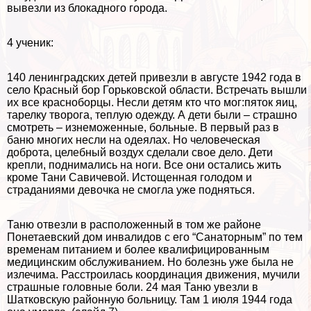
вывезли из блокадного города.
4 ученик:
140 ленинградских детей привезли в августе 1942 года в
село Красный бор Горьковской области. Встречать вышли
их все красноборцы. Несли детям кто что мог:пяток яиц,
тарелку творога, теплую одежду. А дети были – страшно
смотреть – изнеможенные, больные. В первый раз в
баню многих несли на одеялах. Но человеческая
доброта, целебный воздух сделали свое дело. Дети
крепли, поднимались на ноги. Все они остались жить
кроме Тани Савичевой. Истощенная голодом и
страданиями дeвoчка не смогла уже подняться.
Таню отвезли в расположенный в том же районе
Понетаевский дом инвалидов с его “Санаторным” по тем
временам питанием и более квалифицированным
медицинским обслуживанием. Но болезнь уже была не
излечима. Расстроилась координация движения, мучили
страшные головные боли. 24 мая Таню увезли в
Шатковскую районную больницу. Там 1 июля 1944 года