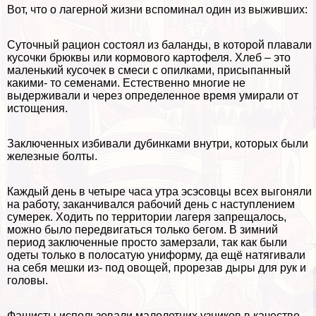
Вот, что о лагерной жизни вспоминал один из выживших:
Суточный рацион состоял из баланды, в которой плавали
кусочки брюквы или кормового картофеля. Хлеб – это
маленький кусочек в смеси с опилками, присыпанный
какими- то семенами. Естественно многие не
выдерживали и через определенное время умирали от
истощения.
Заключенных избивали дубинками внутри, которых были
железные болты.
Каждый день в четыре часа утра эсэсовцы всех выгоняли
на работу, заканчивался рабочий день с наступлением
сумерек. Ходить по территории лагеря запрещалось,
можно было передвигаться только бегом. В зимний
период заключенные просто замерзали, так как были
одеты только в полосатую униформу, да ещё натягивали
на себя мешки из- под овощей, прорезав дыры для рук и
головы.
Фашисты использовали малолетних узников в качестве