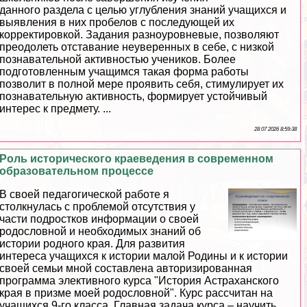
данного раздела с целью углубления знаний учащихся и
выявления в них пробелов с последующей их
корректировкой. Задания разноуровневые, позволяют
преодолеть отставание неуверенных в себе, с низкой
познавательной активностью учеников. Более
подготовленным учащимся такая форма работы
позволит в полной мере проявить себя, стимулирует их
познавательную активность, формирует устойчивый
интерес к предмету. ...
28 07 2026 8:59:38
Роль исторического краеведения в современном
образовательном процессе
В своей педагогической работе я
столкнулась с проблемой отсутствия у
части подростков информации о своей
родословной и необходимых знаний об
истории родного края. Для развития
интереса учащихся к истории малой Родины и к истории
своей семьи мной составлена авторизированная
программа элективного курса "История Астpaxaнского
края в призме моей родословной". Курс рассчитан на
учащихся 9-го класса. Главная задача курса – научить