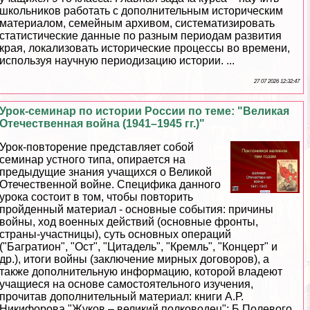
школьников работать с дополнительным историческим
материалом, семейным архивом, систематизировать
статистические данные по разным периодам развития
края, локализовать исторические процессы во времени,
используя научную периодизацию истории. ...
27 07 2026 12:32:47
Урок-семинар по истории России по теме: "Великая
Отечественная война (1941–1945 гг.)"
Урок-повторение представляет собой
семинар устного типа, опирается на
предыдущие знания учащихся о Великой
Отечественной войне. Специфика данного
урока состоит в том, чтобы повторить
пройденный материал - основные события: причины
войны, ход военных действий (основные фронты,
страны-участницы), суть основных операций
("Багратион", "Ост", "Цитадель", "Кремль", "Концерт" и
др.), итоги войны (заключение мирных договоров), а
также дополнительную информацию, которой владеют
учащиеся на основе самостоятельного изучения,
прочитав дополнительный материал: книги А.Р.
Никифорова "Жуков – великий полководец"; Б.Полевого