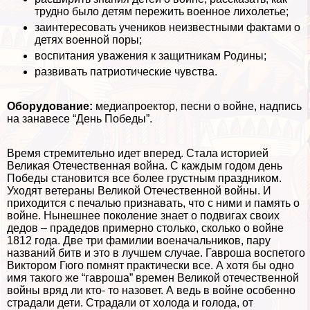
трудно было детям пережить военное лихолетье;
заинтересовать учеников неизвестными фактами о
детях военной поры;
воспитания уважения к защитникам Родины;
развивать патриотические чувства.
Оборудование:
медиапроектор, песни о войне, надпись
на занавесе “День Победы”.
Время стремительно идет вперед. Стала историей
Великая Отечественная война. С каждым годом день
Победы становится все более грустным праздником.
Уходят ветераны Великой Отечественной войны. И
приходится с печалью признавать, что с ними и память о
войне. Нынешнее поколение знает о подвигах своих
дедов – прадедов примерно столько, сколько о войне
1812 года. Две три фамилии военачальников, пару
названий битв и это в лучшем случае. Гавроша воспетого
Виктором Гюго помнят пpaктически все. А хотя бы одно
имя такого же “гавроша” времен Великой отечественной
войны вряд ли кто- то назовет. А ведь в войне особенно
страдали дети. Страдали от холода и голода, от