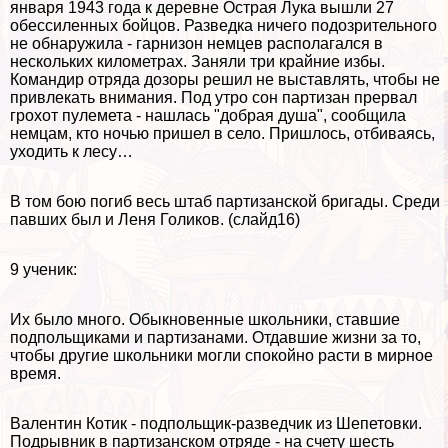
января 1943 года к деревне Острая Лука вышли 27
обессиленных бойцов. Разведка ничего подозрительного
не обнаружила - гарнизон немцев располагался в
нескольких километрах. Заняли три крайние избы.
Комaндир отряда дозоры решил не выставлять, чтобы не
привлекать внимания. Под утро сон партизан прервал
грохот пулемета - нашлась "добрая душа", сообщила
немцам, кто ночью пришел в село. Пришлось, отбиваясь,
уходить к лесу…
В том бою погиб весь штаб партизанской бригады. Среди
павших был и Леня Голиков. (слайд16)
9 ученик:
Их было много. Обыкновенные школьники, ставшие
подпольщиками и партизанами. Отдавшие жизни за то,
чтобы другие школьники могли спокойно расти в мирное
время.
Валентин Котик - подпольщик-разведчик из Шепетовки.
Подрывник в партизанском отряде - на счету шесть