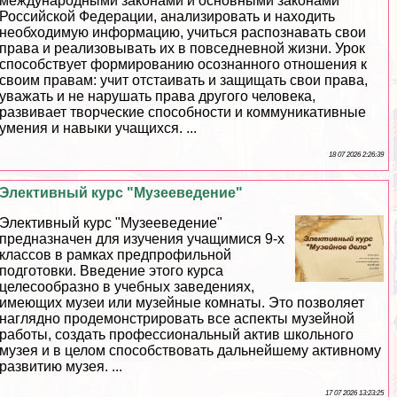
международными законами и основными законами
Российской Федерации, анализировать и находить
необходимую информацию, учиться распознавать свои
права и реализовывать их в повседневной жизни. Урок
способствует формированию осознанного отношения к
своим правам: учит отстаивать и защищать свои права,
уважать и не нарушать права другого человека,
развивает творческие способности и коммуникативные
умения и навыки учащихся. ...
18 07 2026 2:26:39
Элективный курс "Музееведение"
Элективный курс "Музееведение"
предназначен для изучения учащимися 9-х
классов в рамках предпрофильной
подготовки. Введение этого курса
целесообразно в учебных заведениях,
имеющих музеи или музейные комнаты. Это позволяет
наглядно продемонстрировать все аспекты музейной
работы, создать профессиональный актив школьного
музея и в целом способствовать дальнейшему активному
развитию музея. ...
17 07 2026 13:23:25