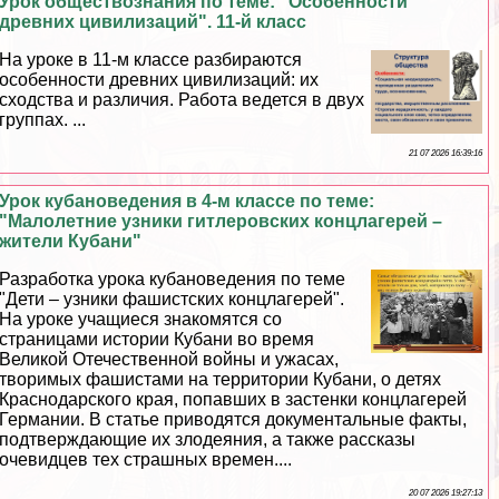
Урок обществознания по теме: "Особенности
древних цивилизаций". 11-й класс
На уроке в 11-м классе разбираются
особенности древних цивилизаций: их
сходства и различия. Работа ведется в двух
группах. ...
21 07 2026 16:39:16
Урок кубановедения в 4-м классе по теме:
"Малолетние узники гитлеровских концлагерей –
жители Кубани"
Разработка урока кубановедения по теме
"Дети – узники фашистских концлагерей".
На уроке учащиеся знакомятся со
страницами истории Кубани во время
Великой Отечественной войны и ужасах,
творимых фашистами на территории Кубани, о детях
Краснодарского края, попавших в застенки концлагерей
Германии. В статье приводятся документальные факты,
подтверждающие их злодеяния, а также рассказы
очевидцев тех страшных времен....
20 07 2026 19:27:13