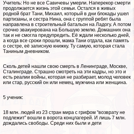
Учитель: Но не все Савичевы умерли. Наперекор cмepти
продолжается жизнь этой семьи. Остался в живых
родной брат Тани, Михаил, который в дни блокады ушел
партизаны, и сестра Нина, она с группой ребят была
направлена в строительный батальон на Ладогу. А потом
срочно эвакуирована на Большую землю. Домашних она
так и не смогла предупредить. Её ждали несколько дней,
а когда все сроки прошли, мама Тани отдала, как память
о сестре, её записную книжку. Ту самую, которая стала
Таниным дневником.
Сколь детей нашли свою cмepть в Ленинграде, Москве,
Сталинграде. Страшно смотреть на эти кадры, но это и
есть реалии войны, которая не разбирает, молод человек
или стар, русский он или немец, мужчина или женщина.
5 ученик:
18 млн. людей из 23 стран мира с грифом “возврату не
подлежит” вошли в ворота концлагерей. И лишь 7 млн.
дождались свободы. Среди них были и дети