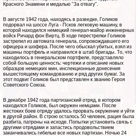
Красного Знамени и медалью "За отвагу".
В августе 1942 года, находясь в разведке, Голиков
подорвал на шоссе Луга - Псков легковую машину, в
которой находился немецкий генерал-майор инженерных
войск Ричард фон Виртц. В ходе перестрелки Голиков
застрелил из автомата генерала, сопровождавшего его
офицера и шофера. После чего обыскал убитых, взял из
машины портфель и направился в штаб бригады. То, что
находилось в генеральском портфеле, представляло
собой большую ценность: чертежи и описание новых
образцов немецких мин, инспекционные донесения
вышестоящему комaндованию и ряд других бумаг. За
этот подвиг Голиков был представлен к званию Героя
Советского Союза.
В декабре 1942 года партизанский отряд, в котором
находился Голиков, был окружен немцами. После
жестоких боев отряду удалось прорвать окружение и уйти
в другой район. В строю осталось 50 человек, рация была
разбита, патроны на исходе. Попытки установить связь с
другими отрядами и запастись продовольствием
заканчивались гибелью все новых партизан. Ночью 24