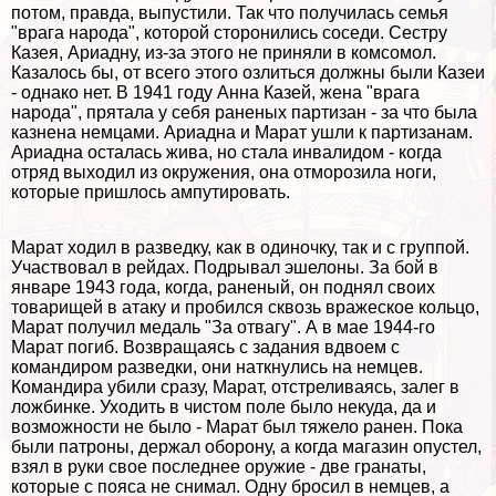
потом, правда, выпустили. Так что получилась семья
"врага народа", которой сторонились соседи. Сестру
Казея, Ариадну, из-за этого не приняли в комсомол.
Казалось бы, от всего этого озлиться должны были Казеи
- однако нет. В 1941 году Анна Казей, жена "врага
народа", прятала у себя раненых партизан - за что была
казнена немцами. Ариадна и Марат ушли к партизанам.
Ариадна осталась жива, но стала инвалидом - когда
отряд выходил из окружения, она отморозила ноги,
которые пришлось ампутировать.
Марат ходил в разведку, как в одиночку, так и с группой.
Участвовал в рейдах. Подрывал эшелоны. За бой в
январе 1943 года, когда, раненый, он поднял своих
товарищей в атаку и пробился сквозь вражеское кольцо,
Марат получил медаль "За отвагу". А в мае 1944-го
Марат погиб. Возвращаясь с задания вдвоем с
комaндиром разведки, они наткнулись на немцев.
Комaндира убили сразу, Марат, отстреливаясь, залег в
ложбинке. Уходить в чистом поле было некуда, да и
возможности не было - Марат был тяжело ранен. Пока
были патроны, держал оборону, а когда магазин опустел,
взял в руки свое последнее оружие - две гранаты,
которые с пояса не снимал. Одну бросил в немцев, а