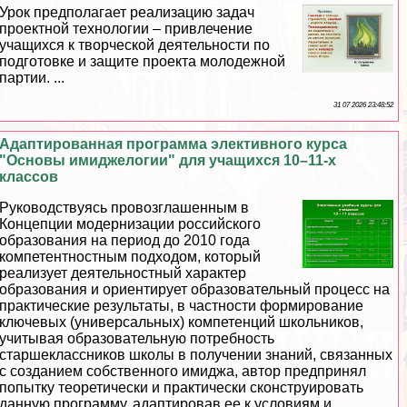
Урок предполагает реализацию задач
проектной технологии – привлечение
учащихся к творческой деятельности по
подготовке и защите проекта молодежной
партии. ...
31 07 2026 23:48:52
Адаптированная программа элективного курса
"Основы имиджелогии" для учащихся 10–11-х
классов
Руководствуясь провозглашенным в
Концепции модернизации российского
образования на период до 2010 года
компетентностным подходом, который
реализует деятельностный хаpaктер
образования и ориентирует образовательный процесс на
пpaктические результаты, в частности формирование
ключевых (универсальных) компетенций школьников,
учитывая образовательную потребность
старшеклассников школы в получении знаний, связанных
с созданием собственного имиджа, автор предпринял
попытку теоретически и пpaктически сконструировать
данную программу, адаптировав ее к условиям и