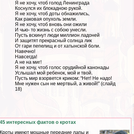
Я не хочу, чтоб голод Ленинграда
Коснулся их блокадною рукой.
Я не хочу, чтоб доты обнажились,
Как paковая опухоль земли.
Я не хочу, чтоб вновь они ожили
И чью- то жизнь с собою унесли.
Пусть вскинут люди миллион ладоней
И защитят прекрасный солнца лик
От гари пепелищ и от хатынской боли.
Навечно!
Навсегда!
А не на миг!
Я не хочу, чтоб голос орудийной канонады
Услышал мой ребенок, мой и твой.
Пусть мир взорвется криком: “Нет! Не надо!
Мне нужен сын не мертвый, а живой!” (слайд
18)
45 интересных фактов о кротах
Кроты имеют мощные передние лапы и