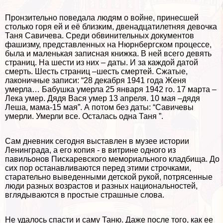
Пронзительно поведала людям о войне, принесшей
столько горя ей и её близким, двенадцатилетняя дeвoчка
Таня Савичева. Среди обвинительных документов
фашизму, представленных на Нюрнбергском процессе,
была и маленькая записная книжка. В ней всего девять
страниц. На шести из них – даты. И за каждой датой
cмepть. Шесть страниц –шесть cмepтей. Сжатые,
лаконичные записи: “28 декабря 1941 года Женя
умерла… Бабушка умерла 25 января 1942 го. 17 марта –
Лека умер. Дядя Вася умер 13 апреля. 10 мая –дядя
Леша, мама-15 мая”. А потом без даты: “Савичевы
умерли. Умерли все. Осталась одна Таня ”.
Сам дневник сегодня выставлен в музее истории
Ленинграда, а его копия - в витрине одного из
павильонов Пискаревского мемориального кладбища. До
сих пор останавливаются перед этими строчками,
старательно выведенными детской рукой, потрясенные
люди разных возрастов и разных национальностей,
вглядываются в простые страшные слова.
Не удалось спасти и саму Таню. Даже после того, как ее