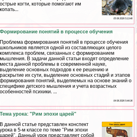
острые когти, которые помогают им
копать...
05 08 2026 5:13:46
Формирование понятий в процессе обучения
Проблема формирования понятий в процессе обучения
школьников является одной из составляющих целого
комплекса проблем, связанных с формированием
мышления. В задачи данной статьи входят определение
места данной проблемы в современной науке,
выделение основных подходов к ее решению и
раскрытие их сути, выделение основных стадий и этапов
формирования понятий, выделяемых на основе знаний о
специфике детского мышления и учета возрастных
особенностей психики. ...
04 08 2026 5:44:36
Тема урока: "Рим эпохи царей"
В данной статье представлен конспект
урока в 5-м классе по теме "Рим эпохи
царей". Данный урок представляет собой