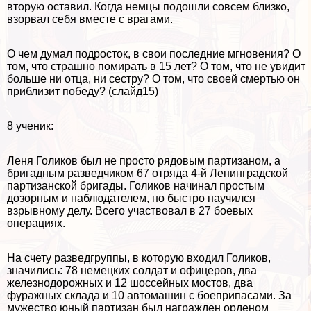
вторую оставил. Когда немцы подошли совсем близко,
взорвал себя вместе с врагами.
О чем думал подросток, в свои последние мгновения? О
том, что страшно помирать в 15 лет? О том, что не увидит
больше ни отца, ни сестру? О том, что своей cмepтью он
приблизит победу? (слайд15)
8 ученик:
Леня Голиков был не просто рядовым партизаном, а
бригадным разведчиком 67 отряда 4-й Ленинградской
партизанской бригады. Голиков начинал простым
дозорным и наблюдателем, но быстро научился
взрывному делу. Всего участвовал в 27 боевых
операциях.
На счету разведгруппы, в которую входил Голиков,
значились: 78 немецких солдат и офицеров, два
железнодорожных и 12 шоссейных мостов, два
фуражных склада и 10 автомашин с боеприпасами. За
мужество юный партизан был награжден орденом