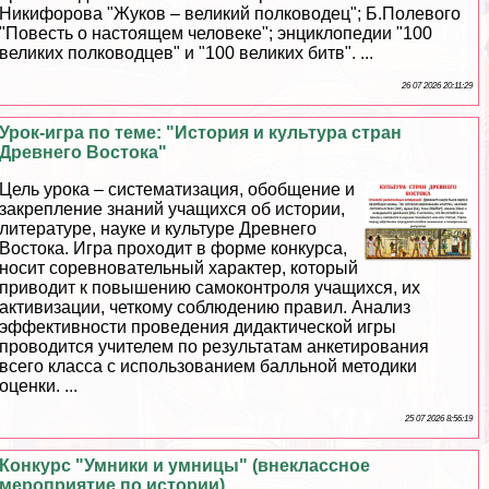
Никифорова "Жуков – великий полководец"; Б.Полевого
"Повесть о настоящем человеке"; энциклопедии "100
великих полководцев" и "100 великих битв". ...
26 07 2026 20:11:29
Урок-игра по теме: "История и культура стран
Древнего Востока"
Цель урока – систематизация, обобщение и
закрепление знаний учащихся об истории,
литературе, науке и культуре Древнего
Востока. Игра проходит в форме конкурса,
носит соревновательный хаpaктер, который
приводит к повышению самоконтроля учащихся, их
активизации, четкому соблюдению правил. Анализ
эффективности проведения дидактической игры
проводится учителем по результатам анкетирования
всего класса с использованием балльной методики
оценки. ...
25 07 2026 8:56:19
Конкурс "Умники и умницы" (внеклассное
мероприятие по истории)