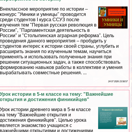
Внеклассное мероприятие по истории –
конкурс "Умники и умницы" проводится
среди студентов I курса ССУЗ после
изучения тем "Первая русская революция в
России", "Парламентская деятельность в
России" и "Столыпинская аграрная реформа". Цель
проведения данного мероприятия – пробудить у
студентов интерес к истории своей страны, углубить и
расширить знания по изученным темам, научиться
применять и использовать полученные знания при
решении ситуационных задач, а также способствовать
формированию навыков работы в коллективе и умения
выpaбатывать совместные решения. ...
24 07 2026 15:58:57
Урок истории в 5-м классе на тему: "Важнейшие
открытия и достижения финикийцев"
Урок истории древнего мира в 5-м классе
на тему "Важнейшие открытия и
достижения финикийцев". Целью урока
является знакомство учащихся с
важнейшими открытиями и достижениями