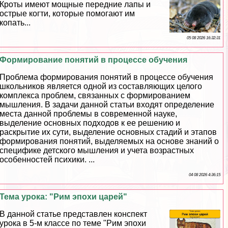
Кроты имеют мощные передние лапы и
острые когти, которые помогают им
копать...
05 08 2026 16:32:31
Формирование понятий в процессе обучения
Проблема формирования понятий в процессе обучения
школьников является одной из составляющих целого
комплекса проблем, связанных с формированием
мышления. В задачи данной статьи входят определение
места данной проблемы в современной науке,
выделение основных подходов к ее решению и
раскрытие их сути, выделение основных стадий и этапов
формирования понятий, выделяемых на основе знаний о
специфике детского мышления и учета возрастных
особенностей психики. ...
04 08 2026 4:36:15
Тема урока: "Рим эпохи царей"
В данной статье представлен конспект
урока в 5-м классе по теме "Рим эпохи