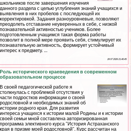
школьников после завершения изучения
данного раздела с целью углубления знаний учащихся и
выявления в них пробелов с последующей их
корректировкой. Задания разноуровневые, позволяют
преодолеть отставание неуверенных в себе, с низкой
познавательной активностью учеников. Более
подготовленным учащимся такая форма работы
позволит в полной мере проявить себя, стимулирует их
познавательную активность, формирует устойчивый
интерес к предмету. ...
28 07 2026 21:40:45
Роль исторического краеведения в современном
образовательном процессе
В своей педагогической работе я
столкнулась с проблемой отсутствия у
части подростков информации о своей
родословной и необходимых знаний об
истории родного края. Для развития
интереса учащихся к истории малой Родины и к истории
своей семьи мной составлена авторизированная
программа элективного курса "История Астpaxaнского
края в призме моей родословной". Курс рассчитан на