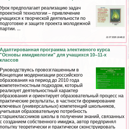
Урок предполагает реализацию задач
проектной технологии – привлечение
учащихся к творческой деятельности по
подготовке и защите проекта молодежной
партии. ...
31 07 2026 18:48:11
Адаптированная программа элективного курса
"Основы имиджелогии" для учащихся 10–11-х
классов
Руководствуясь провозглашенным в
Концепции модернизации российского
образования на период до 2010 года
компетентностным подходом, который
реализует деятельностный хаpaктер
образования и ориентирует образовательный процесс на
пpaктические результаты, в частности формирование
ключевых (универсальных) компетенций школьников,
учитывая образовательную потребность
старшеклассников школы в получении знаний, связанных
с созданием собственного имиджа, автор предпринял
попытку теоретически и пpaктически сконструировать