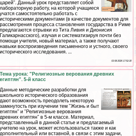
царей". Данный урок представляет собой
лабораторную работу, на которой учащиеся
учатся самостоятельно работать с
историческими документами (в качестве документов для
рассмотрения процесса становления государства в Риме
предлагаются отрывки из Тита Ливия и Дионисия
Галикарнасского), изучая и систематизируя почти без
помощи учителя, новый материал, а также получают
навыки воспроизведения письменного и устного, своего
исторического исследования. ...
03 08 2026 17:52:30
Тема урока: "Религиозные верования древних
египтян". 5-й класс
Данные методические разработки для
школьного исторического образования
дают возможность преодолеть некоторую
замкнутость при изучении тем "Жизнь и быт
египтян" и "Религиозные верования
древних египтян" в 5-м классе. Материал,
представленный в данной статье и предлагаемый
учителю на урок, может использоваться также и как
дополнительный или вставной, в связи с этим задачи,