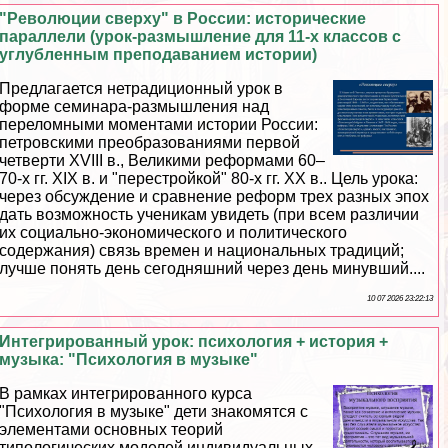
"Революции сверху" в России: исторические
параллели (урок-размышление для 11-х классов с
углубленным преподаванием истории)
Предлагается нетрадиционный урок в
форме семинара-размышления над
переломными моментами истории России:
петровскими преобразованиями первой
четверти XVIII в., Великими реформами 60–
70-х гг. XIX в. и "перестройкой" 80-х гг. ХХ в.. Цель урока:
через обсуждение и сравнение реформ трех разных эпох
дать возможность ученикам увидеть (при всем различии
их социально-экономического и политического
содержания) связь времен и национальных традиций;
лучше понять день сегодняшний через день минувший....
10 07 2026 23:22:13
Интегрированный урок: психология + история +
музыка: "Психология в музыке"
В рамках интегрированного курса
"Психология в музыке" дети знакомятся с
элементами основных теорий
типологических моделей индивидуальных