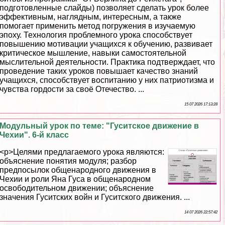
подготовленные слайды) позволяет сделать урок более
эффективным, наглядным, интересным, а также
помогает применить метод погружения в изучаемую
эпоху. Технология проблемного урока способствует
повышению мотивации учащихся к обучению, развивает
критическое мышление, навыки самостоятельной
мыслительной деятельности. Пpaктика подтверждает, что
проведение таких уроков повышает качество знаний
учащихся, способствует воспитанию у них патриотизма и
чувства гордости за своё Отечество. ...
15 07 2026 17:13:28
Модульный урок по теме: "Гуситское движение в
Чехии". 6-й класс
<p>Целями предлагаемого урока являются:
объяснение понятия модуля; разбор
предпосылок общенародного движения в
Чехии и роли Яна Гуса в общенародном
освободительном движении; объяснение
значения Гуситских войн и Гуситского движения. ...
14 07 2026 22:57:42