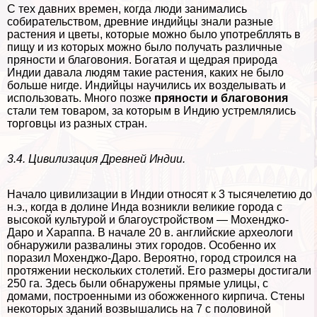
С тех давних времен, когда люди занимались
собирательством, древние индийцы знали разные
растения и цветы, которые можно было употрeбллять в
пищу и из которых можно было получать различные
пряности и благовония. Богатая и щедрая природа
Индии давала людям такие растения, каких не было
больше нигде. Индийцы научились их возделывать и
использовать. Много позже
пряности и благовония
стали тем товаром, за которым в Индию устремлялись
торговцы из разных стран.
3.4. Цивилизация Древней Индии.
Начало цивилизации в Индии относят к 3 тысячелетию до
н.э., когда в долине Инда возникли великие города с
высокой культурой и благоустройством — Мохенджо-
Даро и Хараппа. В начале 20 в. английские археологи
обнаружили развалины этих городов. Особенно их
поразил Мохенджо-Даро. Вероятно, город строился на
протяжении нескольких столетий. Его размеры достигали
250 га. Здесь были обнаружены прямые улицы, с
домами, построенными из обожженного кирпича. Стены
некоторых зданий возвышались на 7 с половиной