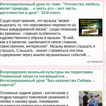
Интегрированный урок по теме: "Отечество любить
велит природа… а знать его – вот честь,
достоинство и долг". 10-й класс
Существует мнение, что музыка "может
выразить то, что невозможно перевести на
язык каждодневной жизни", существование
во времени - главная особенность
художественного образа в музыке. "В ней,
как и в религии, заключается некое главное,
таинственное, интересное". Музыку можно слышать и
слушать. Слышать - значит стремиться постичь
содержание через анализ музыкальных событий. ...
13 07 2026 22:55:30
Возрождению казачьей культуры на территории
Тюменской области посвящается…
Интегрированный урок "Без казачества Сибирь –
сирота!"
Основные задачи урока - воспитание у
подрастающего поколения уважения и
любви к своему краю, понимания
значимости тюменского краеведения в