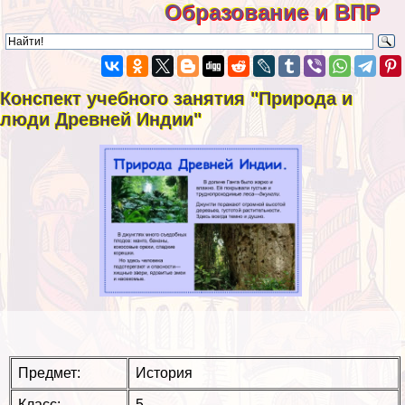
Образование и ВПР
Конспект учебного занятия "Природа и
люди Древней Индии"
Предмет:
История
Класс:
5