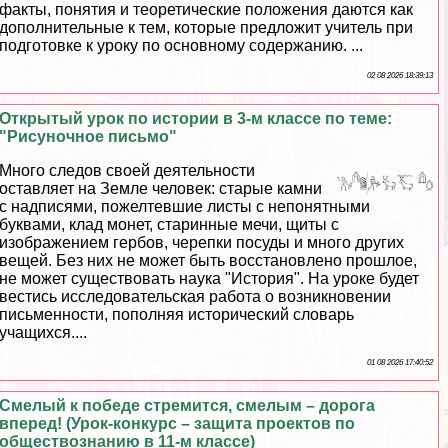
факты, понятия и теоретические положения даются как
дополнительные к тем, которые предложит учитель при
подготовке к уроку по основному содержанию. ...
02 08 2026 18:39:13
Открытый урок по истории в 3-м классе по теме:
"Рисуночное письмо"
Много следов своей деятельности
оставляет на Земле человек: старые камни
с надписями, пожелтевшие листы с непонятными
буквами, клад монет, старинные мечи, щиты с
изображением гербов, черепки посуды и много других
вещей. Без них не может быть восстановлено прошлое,
не может существовать наука "История". На уроке будет
вестись исследовательская работа о возникновении
письменности, пополняя исторический словарь
учащихся....
01 08 2026 17:40:52
Смелый к победе стремится, смелым – дорога
вперед! (Урок-конкурс – защита проектов по
обществознанию в 11-м классе)