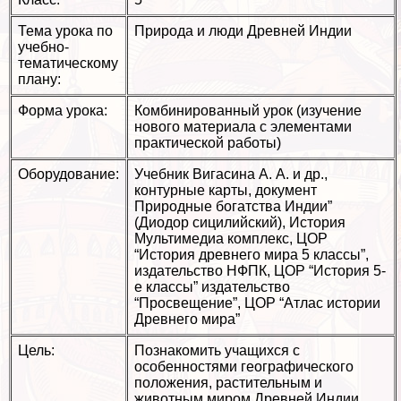
Тема урока по
Природа и люди Древней Индии
учебно-
тематическому
плану:
Форма урока:
Комбинированный урок (изучение
нового материала с элементами
пpaктической работы)
Оборудование:
Учебник Вигасина А. А. и др.,
контурные карты, документ
Природные богатства Индии”
(Диодор сицилийский), История
Мультимедиа комплекс, ЦОР
“История древнего мира 5 классы”,
издательство НФПК, ЦОР “История 5-
е классы” издательство
“Просвещение”, ЦОР “Атлас истории
Древнего мира”
Цель:
Познакомить учащихся с
особенностями географического
положения, растительным и
животным миром Древней Индии,