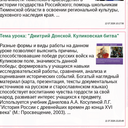
истории государства Российского; помощь школьникам
Тюменской области в освоении региональной культуры,
духовного наследия края. ...
12 07 2026 10:17:56
Тема урока: "Дмитрий Донской. Куликовская битва"
Разные формы и виды работы на данном
уроке позволяют выяснить причины,
способствовавшие победе русских войск на
Куликовом поле, значимость данной
победы; формировать у учащихся навыки
исследовательской работы, сравнения, анализа и
оценивания исторических событий. Богатый наглядный
материал (карта, презентация, тексты документальных
источников на русском и старославянском языках)
способствует воспитанию чувства гордости за свой
народ, развивает интерес учащихся к предмету.
Используется учебник Данилова А.А. Косулиной Л.Г.
"История России с древнейших времен до конца XVI
века" (М.: Просвещение, 2003). ...
11 07 2026 23:20:49