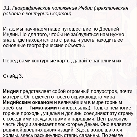
3.1. Географическое положение Индии (пpaктическая
работа с контурной картой)
Итак, мы начинаем наше путешествие по Древней
Индии. Но для того, чтобы не заблyдиться нам нужно
знать, где находится эта страна, и уметь находить ее
основные географические объекты.
Перед вами контурные карты, давайте заполним их.
Слайд 3.
Индия
представляет собой огромный полуостров, почти
материк. Он отделен от всего окружающего мира
Индийским океаном
и величайшим в мире горным
хребтом —
Гималаями
(гиперссылка). Только немногие
горные проходы, ущелья и долины соединяют эту страну
с соседними государствами и народами. Центральную
часть Индии занимает плоскогорье Декан. Оно является
родиной древних цивилизаций. Здесь возвышаются
холмы, здесь раскинулись степи, саванны. По земле