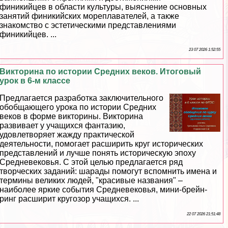
финикийцев в области культуры, выяснение основных
занятий финикийских мореплавателей, а также
знакомство с эстетическими представлениями
финикийцев. ...
23 07 2026 1:52:55
Викторина по истории Средних веков. Итоговый
урок в 6-м классе
Предлагается разработка заключительного
обобщающего урока по истории Средних
веков в форме викторины. Викторина
развивает у учащихся фантазию,
удовлетворяет жажду пpaктической
деятельности, помогает расширить круг исторических
представлений и лучше понять историческую эпоху
Средневековья. С этой целью предлагается ряд
творческих заданий: шарады помогут вспомнить имена и
термины великих людей, "красивые названия" –
наиболее яркие события Cредневековья, мини-брейн-
ринг расширит кругозор учащихся. ...
22 07 2026 21:51:48