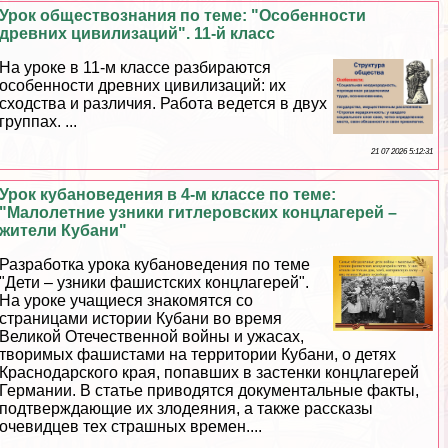
Урок обществознания по теме: "Особенности
древних цивилизаций". 11-й класс
На уроке в 11-м классе разбираются
особенности древних цивилизаций: их
сходства и различия. Работа ведется в двух
группах. ...
21 07 2026 5:12:31
Урок кубановедения в 4-м классе по теме:
"Малолетние узники гитлеровских концлагерей –
жители Кубани"
Разработка урока кубановедения по теме
"Дети – узники фашистских концлагерей".
На уроке учащиеся знакомятся со
страницами истории Кубани во время
Великой Отечественной войны и ужасах,
творимых фашистами на территории Кубани, о детях
Краснодарского края, попавших в застенки концлагерей
Германии. В статье приводятся документальные факты,
подтверждающие их злодеяния, а также рассказы
очевидцев тех страшных времен....