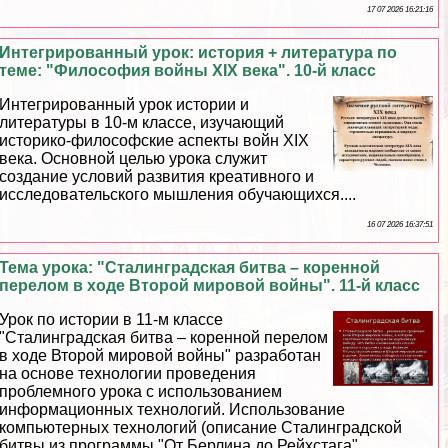
17 07 2026 16:21:16
Интегрированный урок: история + литература по
теме: "Философия войны XIX века". 10-й класс
Интегрированный урок истории и
литературы в 10-м классе, изучающий
историко-философские аспекты войн XIX
века. Основной целью урока служит
создание условий развития креативного и
исследовательского мышления обучающихся....
16 07 2026 16:37:51
Тема урока: "Сталинградская битва – коренной
перелом в ходе Второй мировой войны". 11-й класс
Урок по истории в 11-м классе
"Сталинградская битва – коренной перелом
в ходе Второй мировой войны" разработан
на основе технологии проведения
проблемного урока с использованием
информационных технологий. Использование
компьютерных технологий (описание Сталинградской
битвы из программы "От Берлина до Рейхстага",