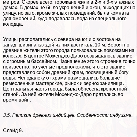
метров. Скорее всего, горожане жили в 2-х и 3-х этажных
домах. В домах не было украшений и окон, выходящих на
улицу, но зато, кроме жилых помещений, была комната
для омовений, куда подавалась вода из специального
колодца.
Улицы располагались с севера на юг и с востока на
запад, ширина каждой из них достигала 10 м. Вероятно,
древние жители этого города пользовались повозками на
колесах. В центре Моженджо-Даро возвышалось здание
с огромным бассейном. Назначение этого строения точно
неизвестно, но ученые предположили, что это здание
представляло собой древний храм, посвященный богу
воды. Неподалеку от храма размещались большие
ремесленные мастерские, рынок и зернохранилища.
Центральная часть города была обнесена крепостной
стеной. За ней жители Мохенджо-Даро прятались во
время войн.
3.5. Религия древних индийцев. Особенности индуизма.
Слайд 9.