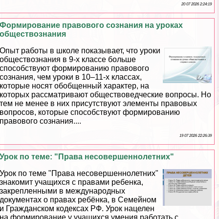
20 07 2026 2:24:19
Формирование правового сознания на уроках
обществознания
Опыт работы в школе показывает, что уроки
обществознания в 9-х классе больше
способствуют формированию правового
сознания, чем уроки в 10–11-х классах,
которые носят обобщенный хаpaктер, на
которых рассматривают обществоведческие вопросы. Но
тем не менее в них присутствуют элементы правовых
вопросов, которые способствуют формированию
правового сознания....
19 07 2026 22:26:39
Урок по теме: "Права несовершеннолетних"
Урок по теме "Права несовершеннолетних"
знакомит учащихся с правами ребенка,
закрепленными в международных
документах о правах ребёнка, в Семейном
и Гражданском кодексах РФ. Урок нацелен
на формирование у учащихся умения работать с