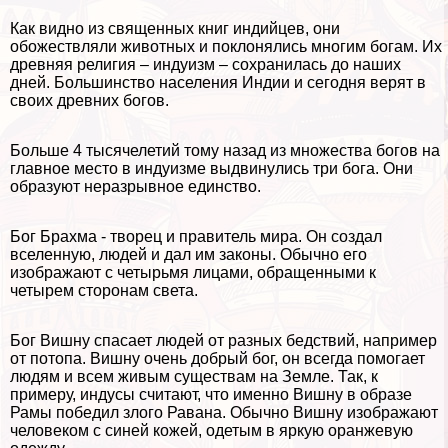
Как видно из священных книг индийцев, они
обожествляли животных и поклонялись многим богам. Их
древняя религия – индуизм – сохранилась до наших
дней. Большинство населения Индии и сегодня верят в
своих древних богов.
Больше 4 тысячелетий тому назад из множества богов на
главное место в индуизме выдвинулись три бога. Они
образуют неразрывное единство.
Бог Брахма - творец и правитель мира. Он создал
вселенную, людей и дал им законы. Обычно его
изображают с четырьмя лицами, обращенными к
четырем сторонам света.
Бог Вишну спасает людей от разных бедствий, например
от потопа. Вишну очень добрый бог, он всегда помогает
людям и всем живым существам на Земле. Так, к
примеру, индусы считают, что именно Вишну в образе
Рамы победил злого Равана. Обычно Вишну изображают
человеком с синей кожей, одетым в яркую оранжевую