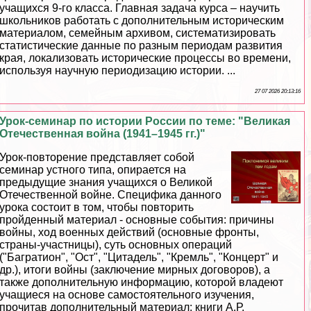
учащихся 9-го класса. Главная задача курса – научить
школьников работать с дополнительным историческим
материалом, семейным архивом, систематизировать
статистические данные по разным периодам развития
края, локализовать исторические процессы во времени,
используя научную периодизацию истории. ...
27 07 2026 20:13:16
Урок-семинар по истории России по теме: "Великая
Отечественная война (1941–1945 гг.)"
Урок-повторение представляет собой
семинар устного типа, опирается на
предыдущие знания учащихся о Великой
Отечественной войне. Специфика данного
урока состоит в том, чтобы повторить
пройденный материал - основные события: причины
войны, ход военных действий (основные фронты,
страны-участницы), суть основных операций
("Багратион", "Ост", "Цитадель", "Кремль", "Концерт" и
др.), итоги войны (заключение мирных договоров), а
также дополнительную информацию, которой владеют
учащиеся на основе самостоятельного изучения,
прочитав дополнительный материал: книги А.Р.