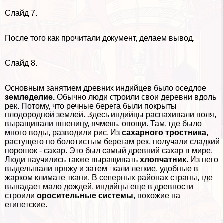
Слайд 7.
После того как прочитали документ, делаем вывод.
Слайд 8.
Основным занятием древних индийцев было оседлое
земледелие.
Обычно люди строили свои деревни вдоль
рек. Потому, что речные берега были покрыты
плодородной землей. Здесь индийцы распахивали поля,
выращивали пшеницу, ячмень, овощи. Там, где было
много воды, разводили рис. Из
сахарного тростника
,
растущего по болотистым берегам рек, получали сладкий
порошок - сахар. Это был самый древний сахар в мире.
Люди научились также выращивать
хлопчатник.
Из него
выделывали пряжу и затем ткали легкие, удобные в
жарком климате ткани. В северных районах страны, где
выпадает мало дождей, индийцы еще в древности
строили
оросительные системы
, похожие на
египетские.