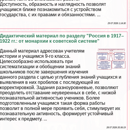
Доступность, образность и наглядность позволят
учащимся ближе познакомиться с устройством
государства, с их правами и обязанностями. ...
29 07 2026 1:14:30
Дидактический материал по разделу "Россия в 1917–
1922 гг.: от монархии к советской системе"
Данный материал адресован учителям
истории и учащимся 9-го класса.
Целесообразно использовать при
систематизации и обобщении знаний
школьников после завершения изучения
данного раздела с целью углубления знаний учащихся и
выявления в них пробелов с последующей их
корректировкой. Задания разноуровневые, позволяют
преодолеть отставание неуверенных в себе, с низкой
познавательной активностью учеников. Более
подготовленным учащимся такая форма работы
позволит в полной мере проявить себя, стимулирует их
познавательную активность, формирует устойчивый
интерес к предмету. ...
28 07 2026 20:36:19