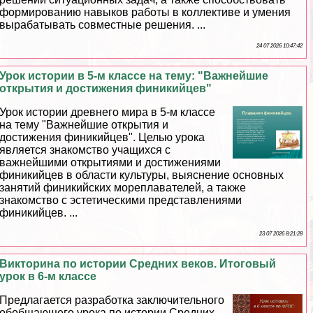
формированию навыков работы в коллективе и умения
выpaбатывать совместные решения. ...
24 07 2026 10:47:42
Урок истории в 5-м классе на тему: "Важнейшие
открытия и достижения финикийцев"
Урок истории древнего мира в 5-м классе
на тему "Важнейшие открытия и
достижения финикийцев". Целью урока
является знакомство учащихся с
важнейшими открытиями и достижениями
финикийцев в области культуры, выяснение основных
занятий финикийских мореплавателей, а также
знакомство с эстетическими представлениями
финикийцев. ...
23 07 2026 8:21:28
Викторина по истории Средних веков. Итоговый
урок в 6-м классе
Предлагается разработка заключительного
обобщающего урока по истории Средних