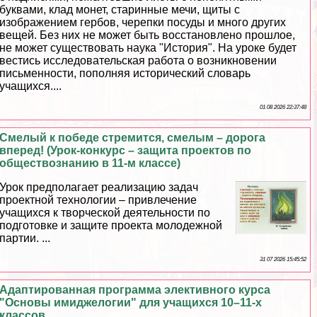
буквами, клад монет, старинные мечи, щиты с
изображением гербов, черепки посуды и много других
вещей. Без них не может быть восстановлено прошлое,
не может существовать наука "История". На уроке будет
вестись исследовательская работа о возникновении
письменности, пополняя исторический словарь
учащихся....
01 08 2026 22:37:48
Смелый к победе стремится, смелым – дорога
вперед! (Урок-конкурс – защита проектов по
обществознанию в 11-м классе)
Урок предполагает реализацию задач
проектной технологии – привлечение
учащихся к творческой деятельности по
подготовке и защите проекта молодежной
партии. ...
31 07 2026 15:45:52
Адаптированная программа элективного курса
"Основы имиджелогии" для учащихся 10–11-х
классов