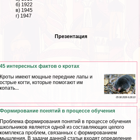
б) 1922
в) 1945
г) 1947
Презентация
45 интересных фактов о кротах
Кроты имеют мощные передние лапы и
острые когти, которые помогают им
копать...
05 08 2026 6:28:10
Формирование понятий в процессе обучения
Проблема формирования понятий в процессе обучения
школьников является одной из составляющих целого
комплекса проблем, связанных с формированием
мышления. В задачи данной статьи входят определение