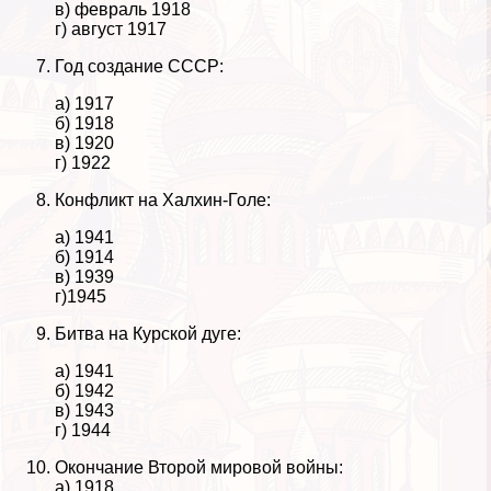
в) февраль 1918
г) август 1917
Год создание СССР:
а) 1917
б) 1918
в) 1920
г) 1922
Конфликт на Халхин-Голе:
а) 1941
б) 1914
в) 1939
г)1945
Битва на Курской дуге:
а) 1941
б) 1942
в) 1943
г) 1944
Окончание Второй мировой войны:
а) 1918