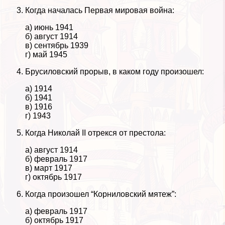
Когда началась Первая мировая война:
а) июнь 1941
б) август 1914
в) сентябрь 1939
г) май 1945
Брусиловский прорыв, в каком году произошел:
а) 1914
б) 1941
в) 1916
г) 1943
Когда Николай II отрекся от престола:
а) август 1914
б) февраль 1917
в) март 1917
г) октябрь 1917
Когда произошел “Корниловский мятеж”:
а) февраль 1917
б) октябрь 1917