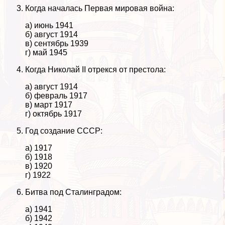
Когда началась Первая мировая война:
а) июнь 1941
б) август 1914
в) сентябрь 1939
г) май 1945
Когда Николай II отрекся от престола:
а) август 1914
б) февраль 1917
в) март 1917
г) октябрь 1917
Год создание СССР:
а) 1917
б) 1918
в) 1920
г) 1922
Битва под Сталинградом:
а) 1941
б) 1942