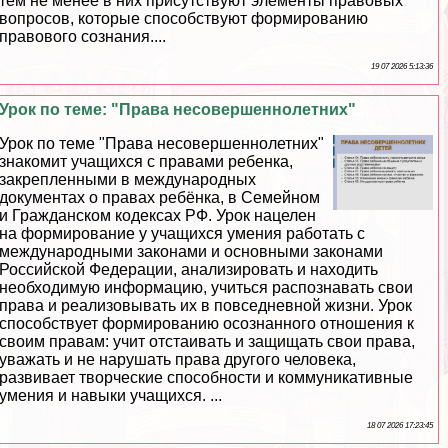
тем не менее в них присутствуют элементы правовых
вопросов, которые способствуют формированию
правового сознания....
19 07 2026 5:13:36
Урок по теме: "Права несовершеннолетних"
Урок по теме "Права несовершеннолетних"
знакомит учащихся с правами ребенка,
закрепленными в международных
документах о правах ребёнка, в Семейном
и Гражданском кодексах РФ. Урок нацелен
на формирование у учащихся умения работать с
международными законами и основными законами
Российской Федерации, анализировать и находить
необходимую информацию, учиться распознавать свои
права и реализовывать их в повседневной жизни. Урок
способствует формированию осознанного отношения к
своим правам: учит отстаивать и защищать свои права,
уважать и не нарушать права другого человека,
развивает творческие способности и коммуникативные
умения и навыки учащихся. ...
18 07 2026 17:23:45