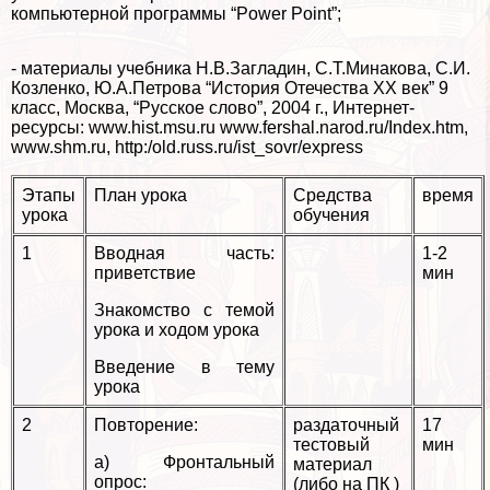
компьютерной программы “Power Point”;
- материалы учебника Н.В.Загладин, С.Т.Минакова, С.И.
Козленко, Ю.А.Петрова “История Отечества ХХ век” 9
класс, Москва, “Русское слово”, 2004 г., Интернет-
ресурсы: www.hist.msu.ru www.fershal.narod.ru/Index.htm,
www.shm.ru, http:/old.russ.ru/ist_sovr/express
Этапы
План урока
Средства
время
урока
обучения
1
Вводная часть:
1-2
приветствие
мин
Знакомство с темой
урока и ходом урока
Введение в тему
урока
2
Повторение:
раздаточный
17
тестовый
мин
а) Фронтальный
материал
опрос:
(либо на ПК )