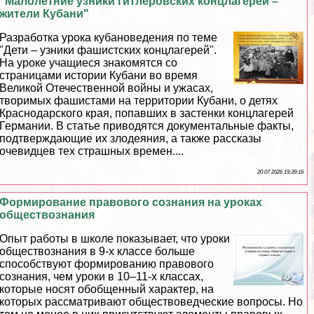
"Малолетние узники гитлеровских концлагерей –
жители Кубани"
Разработка урока кубановедения по теме
"Дети – узники фашистских концлагерей".
На уроке учащиеся знакомятся со
страницами истории Кубани во время
Великой Отечественной войны и ужасах,
творимых фашистами на территории Кубани, о детях
Краснодарского края, попавших в застенки концлагерей
Германии. В статье приводятся документальные факты,
подтверждающие их злодеяния, а также рассказы
очевидцев тех страшных времен....
20 07 2026 19:39:16
Формирование правового сознания на уроках
обществознания
Опыт работы в школе показывает, что уроки
обществознания в 9-х классе больше
способствуют формированию правового
сознания, чем уроки в 10–11-х классах,
которые носят обобщенный хаpaктер, на
которых рассматривают обществоведческие вопросы. Но