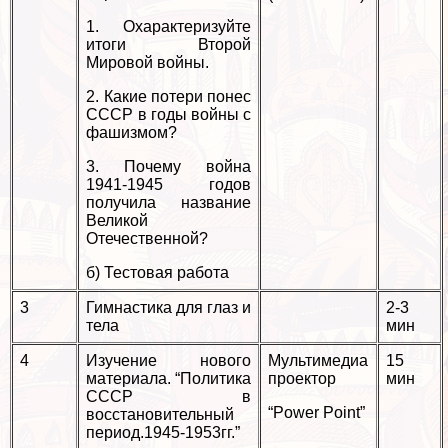
1. Охаpaктеризуйте
итоги Второй
Мировой войны.
2. Какие потери понес
СССР в годы войны с
фашизмом?
3. Почему война
1941-1945 годов
получила название
Великой
Отечественной?
б) Тестовая работа
3
Гимнастика для глаз и
2-3
тела
мин
4
Изучение нового
Мультимедиа
15
материала. “Политика
проектор
мин
СССР в
“Power Point”
восстановительный
период.1945-1953гг.”