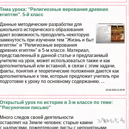
Тема урока: "Религиозные верования древних
египтян". 5-й класс
Данные методические разработки для
школьного исторического образования
дают возможность преодолеть некоторую
замкнутость при изучении тем "Жизнь и быт
египтян" и "Религиозные верования
древних египтян" в 5-м классе. Материал,
представленный в данной статье и предлагаемый
учителю на урок, может использоваться также и как
дополнительный или вставной, в связи с этим задачи,
факты, понятия и теоретические положения даются как
дополнительные к тем, которые предложит учитель при
подготовке к уроку по основному содержанию. ...
02 08 2026 21:39:55
Открытый урок по истории в 3-м классе по теме:
"Рисуночное письмо"
Много следов своей деятельности
оставляет на Земле человек: старые камни
с надписями, пожелтевшие листы с непонятными