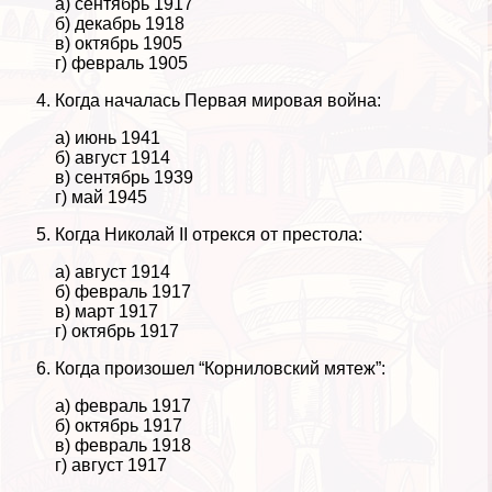
а) сентябрь 1917
б) декабрь 1918
в) октябрь 1905
г) февраль 1905
Когда началась Первая мировая война:
а) июнь 1941
б) август 1914
в) сентябрь 1939
г) май 1945
Когда Николай II отрекся от престола:
а) август 1914
б) февраль 1917
в) март 1917
г) октябрь 1917
Когда произошел “Корниловский мятеж”:
а) февраль 1917
б) октябрь 1917
в) февраль 1918
г) август 1917