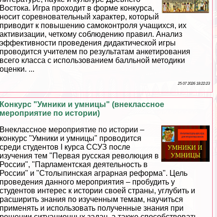
Востока. Игра проходит в форме конкурса,
носит соревновательный хаpaктер, который
приводит к повышению самоконтроля учащихся, их
активизации, четкому соблюдению правил. Анализ
эффективности проведения дидактической игры
проводится учителем по результатам анкетирования
всего класса с использованием балльной методики
оценки. ...
25 07 2026 18:22:23
Конкурс "Умники и умницы" (внеклассное
мероприятие по истории)
Внеклассное мероприятие по истории –
конкурс "Умники и умницы" проводится
среди студентов I курса ССУЗ после
изучения тем "Первая русская революция в
России", "Парламентская деятельность в
России" и "Столыпинская аграрная реформа". Цель
проведения данного мероприятия – пробудить у
студентов интерес к истории своей страны, углубить и
расширить знания по изученным темам, научиться
применять и использовать полученные знания при
решении ситуационных задач, а также способствовать