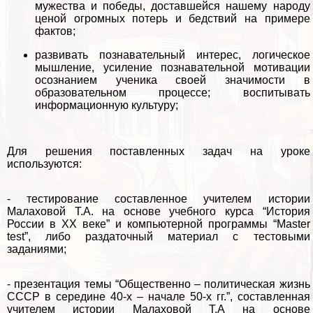
мужества и победы, доставшейся нашему народу
ценой огромных потерь и бедствий на примере
фактов;
развивать познавательный интерес, логическое
мышление, усиление познавательной мотивации
осознанием ученика своей значимости в
образовательном процессе; воспитывать
информационную культуру;
Для решения поставленных задач на уроке
используются:
- тестирование составленное учителем истории
Малаховой Т.А. на основе учебного курса “История
России в ХХ веке” и компьютерной программы “Master
test”, либо раздаточный материал с тестовыми
заданиями;
- презентация темы “Общественно – политическая жизнь
СССР в середине 40-х – начале 50-х гг.”, составленная
учителем истории Малаховой Т.А на основе