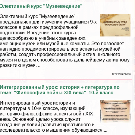
Элективный курс "Музееведение"
Элективный курс "Музееведение"
предназначен для изучения учащимися 9-х
классов в рамках предпрофильной
подготовки. Введение этого курса
целесообразно в учебных заведениях,
имеющих музеи или музейные комнаты. Это позволяет
наглядно продемонстрировать все аспекты музейной
работы, создать профессиональный актив школьного
музея и в целом способствовать дальнейшему активному
развитию музея. ...
17 07 2026 7:24:36
Интегрированный урок: история + литература по
теме: "Философия войны XIX века". 10-й класс
Интегрированный урок истории и
литературы в 10-м классе, изучающий
историко-философские аспекты войн XIX
века. Основной целью урока служит
создание условий развития креативного и
исследовательского мышления обучающихся....