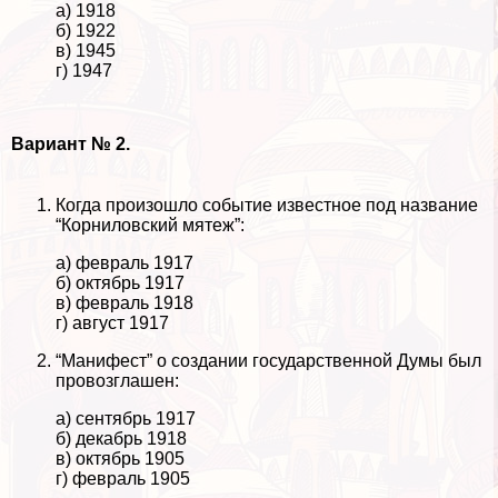
а) 1918
б) 1922
в) 1945
г) 1947
Вариант № 2.
Когда произошло событие известное под название
“Корниловский мятеж”:
а) февраль 1917
б) октябрь 1917
в) февраль 1918
г) август 1917
“Манифест” о создании государственной Думы был
провозглашен:
а) сентябрь 1917
б) декабрь 1918
в) октябрь 1905
г) февраль 1905