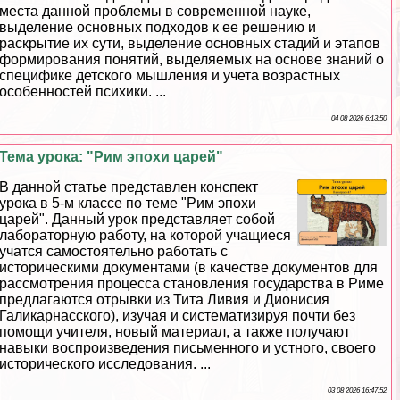
места данной проблемы в современной науке,
выделение основных подходов к ее решению и
раскрытие их сути, выделение основных стадий и этапов
формирования понятий, выделяемых на основе знаний о
специфике детского мышления и учета возрастных
особенностей психики. ...
04 08 2026 6:13:50
Тема урока: "Рим эпохи царей"
В данной статье представлен конспект
урока в 5-м классе по теме "Рим эпохи
царей". Данный урок представляет собой
лабораторную работу, на которой учащиеся
учатся самостоятельно работать с
историческими документами (в качестве документов для
рассмотрения процесса становления государства в Риме
предлагаются отрывки из Тита Ливия и Дионисия
Галикарнасского), изучая и систематизируя почти без
помощи учителя, новый материал, а также получают
навыки воспроизведения письменного и устного, своего
исторического исследования. ...
03 08 2026 16:47:52