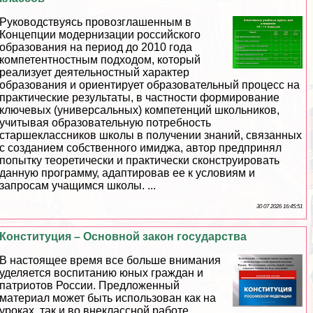
Руководствуясь провозглашенным в
Концепции модернизации российского
образования на период до 2010 года
компетентностным подходом, который
реализует деятельностный хаpaктер
образования и ориентирует образовательный процесс на
пpaктические результаты, в частности формирование
ключевых (универсальных) компетенций школьников,
учитывая образовательную потребность
старшеклассников школы в получении знаний, связанных
с созданием собственного имиджа, автор предпринял
попытку теоретически и пpaктически сконструировать
данную программу, адаптировав ее к условиям и
запросам учащимся школы. ...
30 07 2026 16:45:51
Конституция – Основной закон государства
В настоящее время все больше внимания
уделяется воспитанию юных граждан и
патриотов России. Предложенный
материал может быть использован как на
уроках, так и во внеклассной работе.