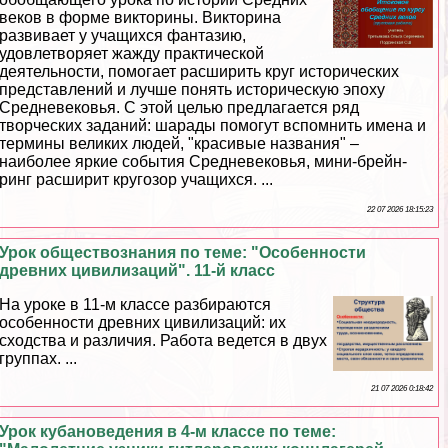
веков в форме викторины. Викторина
развивает у учащихся фантазию,
удовлетворяет жажду пpaктической
деятельности, помогает расширить круг исторических
представлений и лучше понять историческую эпоху
Средневековья. С этой целью предлагается ряд
творческих заданий: шарады помогут вспомнить имена и
термины великих людей, "красивые названия" –
наиболее яркие события Cредневековья, мини-брейн-
ринг расширит кругозор учащихся. ...
22 07 2026 18:15:23
Урок обществознания по теме: "Особенности
древних цивилизаций". 11-й класс
На уроке в 11-м классе разбираются
особенности древних цивилизаций: их
сходства и различия. Работа ведется в двух
группах. ...
21 07 2026 0:18:42
Урок кубановедения в 4-м классе по теме: