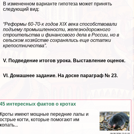
В измененном варианте гипотеза может принять
следующий вид:
“Реформы 60-70-х годов XIX века способствовали
подъему промышленности, железнодорожного
строительства и финансового дела в России, но в
сельском хозяйстве сохранялись еще остатки
крепостничества”.
V. Подведение итогов урока. Выставление оценок.
VI. Домашнее задание. На доске параграф № 23.
45 интересных фактов о кротах
Кроты имеют мощные передние лапы и
острые когти, которые помогают им
копать...
09 08 2026 12:11:18