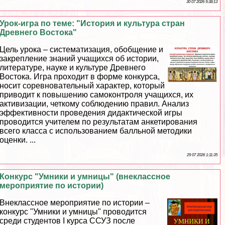
30 07 2026 9:38:13
Урок-игра по теме: "История и культура стран
Древнего Востока"
Цель урока – систематизация, обобщение и
закрепление знаний учащихся об истории,
литературе, науке и культуре Древнего
Востока. Игра проходит в форме конкурса,
носит соревновательный хаpaктер, который
приводит к повышению самоконтроля учащихся, их
активизации, четкому соблюдению правил. Анализ
эффективности проведения дидактической игры
проводится учителем по результатам анкетирования
всего класса с использованием балльной методики
оценки. ...
29 07 2026 1:11:35
Конкурс "Умники и умницы" (внеклассное
мероприятие по истории)
Внеклассное мероприятие по истории –
конкурс "Умники и умницы" проводится
среди студентов I курса ССУЗ после