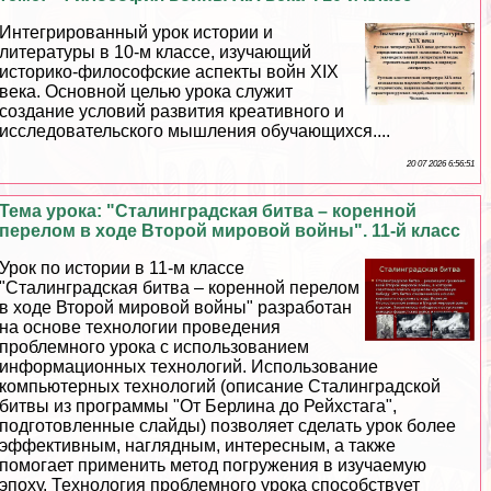
Интегрированный урок истории и
литературы в 10-м классе, изучающий
историко-философские аспекты войн XIX
века. Основной целью урока служит
создание условий развития креативного и
исследовательского мышления обучающихся....
20 07 2026 6:56:51
Тема урока: "Сталинградская битва – коренной
перелом в ходе Второй мировой войны". 11-й класс
Урок по истории в 11-м классе
"Сталинградская битва – коренной перелом
в ходе Второй мировой войны" разработан
на основе технологии проведения
проблемного урока с использованием
информационных технологий. Использование
компьютерных технологий (описание Сталинградской
битвы из программы "От Берлина до Рейхстага",
подготовленные слайды) позволяет сделать урок более
эффективным, наглядным, интересным, а также
помогает применить метод погружения в изучаемую
эпоху. Технология проблемного урока способствует