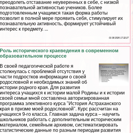
преодолеть отставание неуверенных в себе, с низкой
познавательной активностью учеников. Более
подготовленным учащимся такая форма работы
позволит в полной мере проявить себя, стимулирует их
познавательную активность, формирует устойчивый
интерес к предмету. ...
01 08 2026 17:32:27
Роль исторического краеведения в современном
образовательном процессе
В своей педагогической работе я
столкнулась с проблемой отсутствия у
части подростков информации о своей
родословной и необходимых знаний об
истории родного края. Для развития
интереса учащихся к истории малой Родины и к истории
своей семьи мной составлена авторизированная
программа элективного курса "История Астpaxaнского
края в призме моей родословной". Курс рассчитан на
учащихся 9-го класса. Главная задача курса – научить
школьников работать с дополнительным историческим
материалом, семейным архивом, систематизировать
статистические данные по разным периодам развития