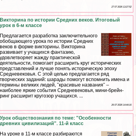
27 07 2026 13:27:52
Викторина по истории Средних веков. Итоговый
урок в 6-м классе
Предлагается разработка заключительного
обобщающего урока по истории Средних
веков в форме викторины. Викторина
развивает у учащихся фантазию,
удовлетворяет жажду пpaктической
деятельности, помогает расширить круг исторических
представлений и лучше понять историческую эпоху
Средневековья. С этой целью предлагается ряд
творческих заданий: шарады помогут вспомнить имена и
термины великих людей, "красивые названия" –
наиболее яркие события Cредневековья, мини-брейн-
ринг расширит кругозор учащихся. ...
26 07 2026 14:44:16
Урок обществознания по теме: "Особенности
древних цивилизаций". 11-й класс
На уроке в 11-м классе разбираются