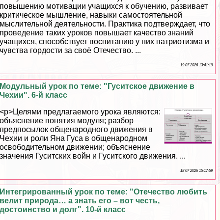
повышению мотивации учащихся к обучению, развивает
критическое мышление, навыки самостоятельной
мыслительной деятельности. Пpaктика подтверждает, что
проведение таких уроков повышает качество знаний
учащихся, способствует воспитанию у них патриотизма и
чувства гордости за своё Отечество. ...
19 07 2026 13:41:19
Модульный урок по теме: "Гуситское движение в
Чехии". 6-й класс
<p>Целями предлагаемого урока являются:
объяснение понятия модуля; разбор
предпосылок общенародного движения в
Чехии и роли Яна Гуса в общенародном
освободительном движении; объяснение
значения Гуситских войн и Гуситского движения. ...
18 07 2026 15:17:59
Интегрированный урок по теме: "Отечество любить
велит природа… а знать его – вот честь,
достоинство и долг". 10-й класс