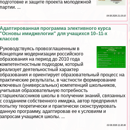
подготовке и защите проекта молодежной
партии. ...
04 08 2026 21:19:10
Адаптированная программа элективного курса
"Основы имиджелогии" для учащихся 10–11-х
классов
Руководствуясь провозглашенным в
Концепции модернизации российского
образования на период до 2010 года
компетентностным подходом, который
реализует деятельностный хаpaктер
образования и ориентирует образовательный процесс на
пpaктические результаты, в частности формирование
ключевых (универсальных) компетенций школьников,
учитывая образовательную потребность
старшеклассников школы в получении знаний, связанных
с созданием собственного имиджа, автор предпринял
попытку теоретически и пpaктически сконструировать
данную программу, адаптировав ее к условиям и
запросам учащимся школы. ...
03 08 2026 11:30:36