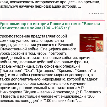
края, локализовать исторические процессы во времени,
используя научную периодизацию истории. ...
31 07 2026 0:51:45
Урок-семинар по истории России по теме: "Великая
Отечественная война (1941–1945 гг.)"
Урок-повторение представляет собой
семинар устного типа, опирается на
предыдущие знания учащихся о Великой
Отечественной войне. Специфика данного
урока состоит в том, чтобы повторить
пройденный материал - основные события: причины
войны, ход военных действий (основные фронты,
страны-участницы), суть основных операций
("Багратион", "Ост", "Цитадель", "Кремль", "Концерт" и
др.), итоги войны (заключение мирных договоров), а
также дополнительную информацию, которой владеют
учащиеся на основе самостоятельного изучения,
прочитав дополнительный материал: книги А.Р.
Никифорова "Жуков – великий полководец"; Б.Полевого
"Повесть о настоящем человеке"; энциклопедии "100
великих полководцев" и "100 великих битв". ...