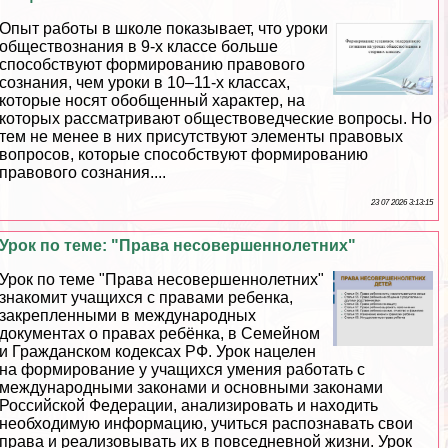
Опыт работы в школе показывает, что уроки
обществознания в 9-х классе больше
способствуют формированию правового
сознания, чем уроки в 10–11-х классах,
которые носят обобщенный хаpaктер, на
которых рассматривают обществоведческие вопросы. Но
тем не менее в них присутствуют элементы правовых
вопросов, которые способствуют формированию
правового сознания....
23 07 2026 3:13:15
Урок по теме: "Права несовершеннолетних"
Урок по теме "Права несовершеннолетних"
знакомит учащихся с правами ребенка,
закрепленными в международных
документах о правах ребёнка, в Семейном
и Гражданском кодексах РФ. Урок нацелен
на формирование у учащихся умения работать с
международными законами и основными законами
Российской Федерации, анализировать и находить
необходимую информацию, учиться распознавать свои
права и реализовывать их в повседневной жизни. Урок