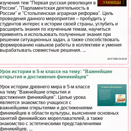
изучения тем "Первая русская революция в
России", "Парламентская деятельность в
России" и "Столыпинская аграрная реформа". Цель
проведения данного мероприятия – пробудить у
студентов интерес к истории своей страны, углубить и
расширить знания по изученным темам, научиться
применять и использовать полученные знания при
решении ситуационных задач, а также способствовать
формированию навыков работы в коллективе и умения
выpaбатывать совместные решения. ...
28 07 2026 23:35:18
Урок истории в 5-м классе на тему: "Важнейшие
открытия и достижения финикийцев"
Урок истории древнего мира в 5-м классе
на тему "Важнейшие открытия и
достижения финикийцев". Целью урока
является знакомство учащихся с
важнейшими открытиями и достижениями
финикийцев в области культуры, выяснение основных
занятий финикийских мореплавателей, а также
знакомство с эстетическими представлениями
финикийцев. ...