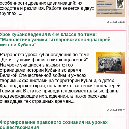
особенности древних цивилизаций: их
сходства и различия. Работа ведется в двух
группах. ...
25 07 2026 2:30:31
Урок кубановедения в 4-м классе по теме:
"Малолетние узники гитлеровских концлагерей –
жители Кубани"
Разработка урока кубановедения по теме
"Дети – узники фашистских концлагерей".
На уроке учащиеся знакомятся со
страницами истории Кубани во время
Великой Отечественной войны и ужасах,
творимых фашистами на территории Кубани, о детях
Краснодарского края, попавших в застенки концлагерей
Германии. В статье приводятся документальные факты,
подтверждающие их злодеяния, а также рассказы
очевидцев тех страшных времен....
24 07 2026 5:35:47
Формирование правового сознания на уроках
обществознания