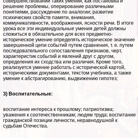
совершенствовании таких умений, как постановка и
решение проблемы, оперирование различными
понятиями, рассуждение по аналогии; развитие
психических свойств памяти, внимания,
коммуникативности, воображения, ясности речи. В итоге
урока все эти индивидуальные умения детей должны
сложиться в обязательное для всех предметно-
историческое умение определять историческое значение
завершенной цепи событий путем сравнения, т. е. путем
последовательного сопоставления признаков, черт,
хаpaктеристик событий и явлений друг с другом,
определения их сходства или различия. Кроме того,
реализуется умение работать с исторической картой,
историческими документами, текстом учебника, а также
умение к абстрагированию, выдвижению гипотез;
3) Воспитательные:
воспитание интереса к прошлому; патриотизма;
уважения к соотечественникам; людям труда; воспитание
гражданской позиции личности, неравнодушной к
судьбам Отечества.