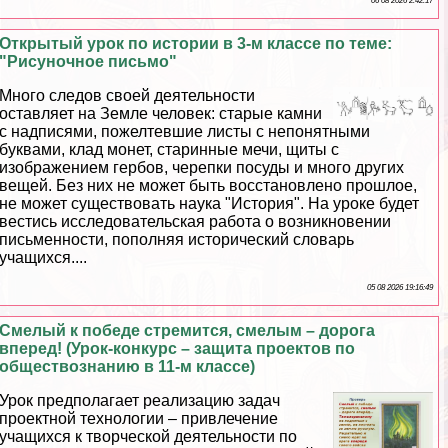
06 08 2026 2:42:17
Открытый урок по истории в 3-м классе по теме:
"Рисуночное письмо"
Много следов своей деятельности
оставляет на Земле человек: старые камни
с надписями, пожелтевшие листы с непонятными
буквами, клад монет, старинные мечи, щиты с
изображением гербов, черепки посуды и много других
вещей. Без них не может быть восстановлено прошлое,
не может существовать наука "История". На уроке будет
вестись исследовательская работа о возникновении
письменности, пополняя исторический словарь
учащихся....
05 08 2026 19:16:49
Смелый к победе стремится, смелым – дорога
вперед! (Урок-конкурс – защита проектов по
обществознанию в 11-м классе)
Урок предполагает реализацию задач
проектной технологии – привлечение
учащихся к творческой деятельности по