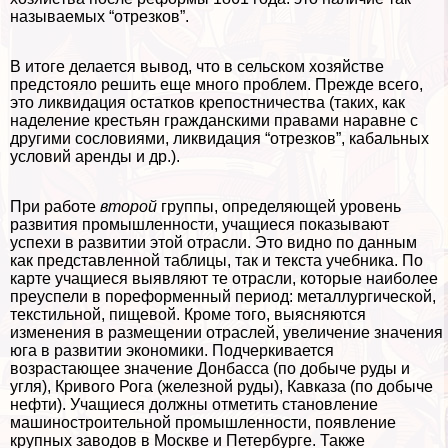
называемых “отрезков”.
В итоге делается вывод, что в сельском хозяйстве
предстояло решить еще много проблем. Прежде всего,
это ликвидация остатков крепостничества (таких, как
наделение крестьян гражданскими правами наравне с
другими сословиями, ликвидация “отрезков”, кабальных
условий аренды и др.).
При работе
второй
группы, определяющей уровень
развития промышленности, учащиеся показывают
успехи в развитии этой отрасли. Это видно по данным
как представленной таблицы, так и текста учебника. По
карте учащиеся выявляют те отрасли, которые наиболее
преуспели в пореформенный период: металлургической,
текстильной, пищевой. Кроме того, выясняются
изменения в размещении отраслей, увеличение значения
юга в развитии экономики. Подчеркивается
возрастающее значение Донбасса (по добыче руды и
угля), Кривого Рога (железной руды), Кавказа (по добыче
нефти). Учащиеся должны отметить становление
машиностроительной промышленности, появление
крупных заводов в Москве и Петербурге. Также