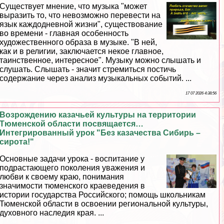
Существует мнение, что музыка "может
выразить то, что невозможно перевести на
язык каждодневной жизни", существование
во времени - главная особенность
художественного образа в музыке. "В ней,
как и в религии, заключается некое главное,
таинственное, интересное". Музыку можно слышать и
слушать. Слышать - значит стремиться постичь
содержание через анализ музыкальных событий. ...
17 07 2026 4:38:56
Возрождению казачьей культуры на территории
Тюменской области посвящается…
Интегрированный урок "Без казачества Сибирь –
сирота!"
Основные задачи урока - воспитание у
подрастающего поколения уважения и
любви к своему краю, понимания
значимости тюменского краеведения в
истории государства Российского; помощь школьникам
Тюменской области в освоении региональной культуры,
духовного наследия края. ...