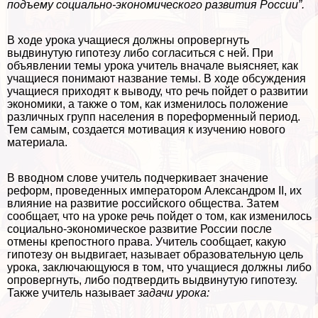
подъему социально-экономического развития России”.
В ходе урока учащиеся должны опровергнуть
выдвинутую гипотезу либо согласиться с ней. При
объявлении темы урока учитель вначале выясняет, как
учащиеся понимают название темы. В ходе обсуждения
учащиеся приходят к выводу, что речь пойдет о развитии
экономики, а также о том, как изменилось положение
различных групп населения в пореформенный период.
Тем самым, создается мотивация к изучению нового
материала.
В вводном слове учитель подчеркивает значение
реформ, проведенных императором Александром II, их
влияние на развитие российского общества. Затем
сообщает, что на уроке речь пойдет о том, как изменилось
социально-экономическое развитие России после
отмены крепостного права. Учитель сообщает, какую
гипотезу он выдвигает, называет образовательную цель
урока, заключающуюся в том, что учащиеся должны либо
опровергнуть, либо подтвердить выдвинутую гипотезу.
Также учитель называет
задачи урока: