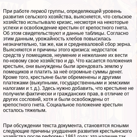
При работе
первой
группы, определяющей уровень
развития сельского хозяйства, выясняется, что сельское
хозяйство испытывало кризис, несмотря на некоторые
успехи и освобождение крестьян от крепостного гнета.
Об этом свидетельствуют и данные таблицы. Согласно
этим данным, урожайность хлебов повысилась
незначительно, так же, как и средневаловой сбор зерна.
Выясняются и причины этого кризиса: недостаток
средств у помещиков, неумение и нежелание их вести
по-новому свое хозяйство и др. Что касается положения
крестьян, они вынуждены были арендовать землю у
помещиков и платить за неё огромные суммы денег.
Кроме того, крестьяне были обременены и другими
платежами (выкупными, государственными и земскими
налогами и т. д.). Здесь нужно добавить, что крестьяне не
получили фактически и гражданских прав, в отличие от
других сословий, хотя и были освобождены от
крепостного гнета. Социальное положение крестьян
осталось тяжелым.
При обсуждении текста документа, становятся ясными
следующие причины ухудшения развития крестьянского
хозяйства после реформы 1861 года: это наличие так