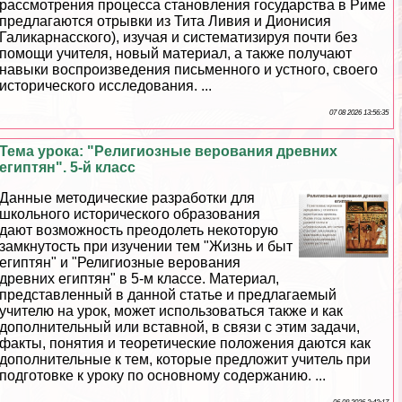
рассмотрения процесса становления государства в Риме
предлагаются отрывки из Тита Ливия и Дионисия
Галикарнасского), изучая и систематизируя почти без
помощи учителя, новый материал, а также получают
навыки воспроизведения письменного и устного, своего
исторического исследования. ...
07 08 2026 13:56:35
Тема урока: "Религиозные верования древних
египтян". 5-й класс
Данные методические разработки для
школьного исторического образования
дают возможность преодолеть некоторую
замкнутость при изучении тем "Жизнь и быт
египтян" и "Религиозные верования
древних египтян" в 5-м классе. Материал,
представленный в данной статье и предлагаемый
учителю на урок, может использоваться также и как
дополнительный или вставной, в связи с этим задачи,
факты, понятия и теоретические положения даются как
дополнительные к тем, которые предложит учитель при
подготовке к уроку по основному содержанию. ...