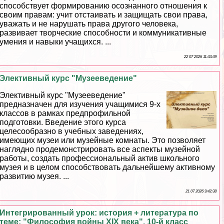
способствует формированию осознанного отношения к
своим правам: учит отстаивать и защищать свои права,
уважать и не нарушать права другого человека,
развивает творческие способности и коммуникативные
умения и навыки учащихся. ...
22 07 2026 11:33:39
Элективный курс "Музееведение"
Элективный курс "Музееведение"
предназначен для изучения учащимися 9-х
классов в рамках предпрофильной
подготовки. Введение этого курса
целесообразно в учебных заведениях,
имеющих музеи или музейные комнаты. Это позволяет
наглядно продемонстрировать все аспекты музейной
работы, создать профессиональный актив школьного
музея и в целом способствовать дальнейшему активному
развитию музея. ...
21 07 2026 9:42:38
Интегрированный урок: история + литература по
теме: "Философия войны XIX века". 10-й класс