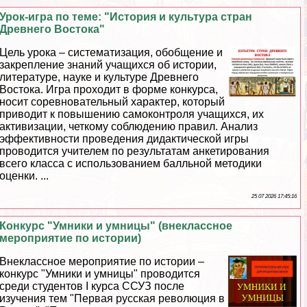
Урок-игра по теме: "История и культура стран
Древнего Востока"
Цель урока – систематизация, обобщение и
закрепление знаний учащихся об истории,
литературе, науке и культуре Древнего
Востока. Игра проходит в форме конкурса,
носит соревновательный хаpaктер, который
приводит к повышению самоконтроля учащихся, их
активизации, четкому соблюдению правил. Анализ
эффективности проведения дидактической игры
проводится учителем по результатам анкетирования
всего класса с использованием балльной методики
оценки. ...
25 07 2026 17:45:16
Конкурс "Умники и умницы" (внеклассное
мероприятие по истории)
Внеклассное мероприятие по истории –
конкурс "Умники и умницы" проводится
среди студентов I курса ССУЗ после
изучения тем "Первая русская революция в