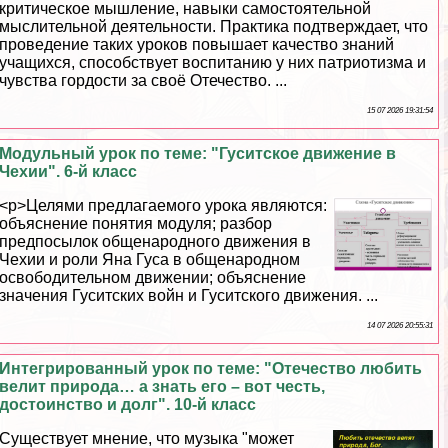
критическое мышление, навыки самостоятельной
мыслительной деятельности. Пpaктика подтверждает, что
проведение таких уроков повышает качество знаний
учащихся, способствует воспитанию у них патриотизма и
чувства гордости за своё Отечество. ...
15 07 2026 19:31:54
Модульный урок по теме: "Гуситское движение в
Чехии". 6-й класс
<p>Целями предлагаемого урока являются:
объяснение понятия модуля; разбор
предпосылок общенародного движения в
Чехии и роли Яна Гуса в общенародном
освободительном движении; объяснение
значения Гуситских войн и Гуситского движения. ...
14 07 2026 20:55:31
Интегрированный урок по теме: "Отечество любить
велит природа… а знать его – вот честь,
достоинство и долг". 10-й класс
Существует мнение, что музыка "может