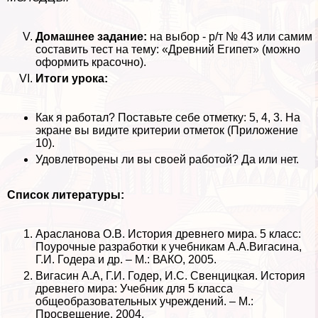
Домашнее задание:
на выбор - р/т № 43 или самим
составить тест на тему: «Древний Египет» (можно
оформить красочно).
Итоги урока:
Как я работал? Поставьте себе отметку: 5, 4, 3. На
экране вы видите критерии отметок (Приложение
10).
Удовлетворены ли вы своей работой? Да или нет.
Список литературы:
Арасланова О.В. История древнего мира. 5 класс:
Поурочные разработки к учебникам А.А.Вигасина,
Г.И. Годера и др. – М.: ВАКО, 2005.
Вигасин А.А, Г.И. Годер, И.С. Свенцицкая. История
древнего мира: Учебник для 5 класса
общеобразовательных учреждений. – М.:
Просвещение, 2004.