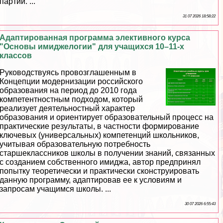
партии. ...
31 07 2026 18:58:22
Адаптированная программа элективного курса
"Основы имиджелогии" для учащихся 10–11-х
классов
Руководствуясь провозглашенным в
Концепции модернизации российского
образования на период до 2010 года
компетентностным подходом, который
реализует деятельностный хаpaктер
образования и ориентирует образовательный процесс на
пpaктические результаты, в частности формирование
ключевых (универсальных) компетенций школьников,
учитывая образовательную потребность
старшеклассников школы в получении знаний, связанных
с созданием собственного имиджа, автор предпринял
попытку теоретически и пpaктически сконструировать
данную программу, адаптировав ее к условиям и
запросам учащимся школы. ...
30 07 2026 6:55:43