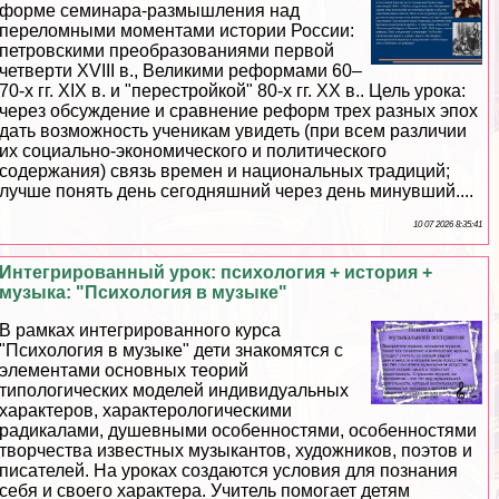
форме семинара-размышления над
переломными моментами истории России:
петровскими преобразованиями первой
четверти XVIII в., Великими реформами 60–
70-х гг. XIX в. и "перестройкой" 80-х гг. ХХ в.. Цель урока:
через обсуждение и сравнение реформ трех разных эпох
дать возможность ученикам увидеть (при всем различии
их социально-экономического и политического
содержания) связь времен и национальных традиций;
лучше понять день сегодняшний через день минувший....
10 07 2026 8:35:41
Интегрированный урок: психология + история +
музыка: "Психология в музыке"
В рамках интегрированного курса
"Психология в музыке" дети знакомятся с
элементами основных теорий
типологических моделей индивидуальных
хаpaктеров, хаpaктерологическими
радикалами, душевными особенностями, особенностями
творчества известных музыкантов, художников, поэтов и
писателей. На уроках создаются условия для познания
себя и своего хаpaктера. Учитель помогает детям