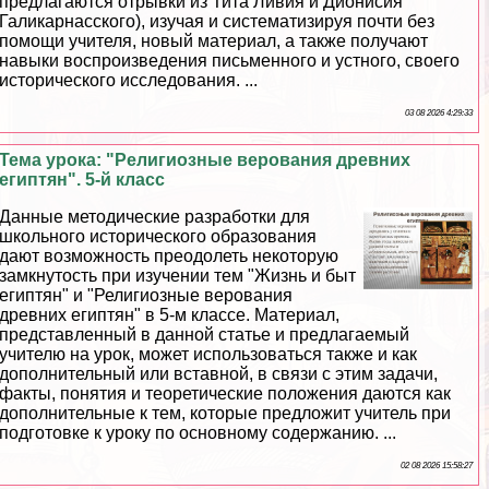
предлагаются отрывки из Тита Ливия и Дионисия
Галикарнасского), изучая и систематизируя почти без
помощи учителя, новый материал, а также получают
навыки воспроизведения письменного и устного, своего
исторического исследования. ...
03 08 2026 4:29:33
Тема урока: "Религиозные верования древних
египтян". 5-й класс
Данные методические разработки для
школьного исторического образования
дают возможность преодолеть некоторую
замкнутость при изучении тем "Жизнь и быт
египтян" и "Религиозные верования
древних египтян" в 5-м классе. Материал,
представленный в данной статье и предлагаемый
учителю на урок, может использоваться также и как
дополнительный или вставной, в связи с этим задачи,
факты, понятия и теоретические положения даются как
дополнительные к тем, которые предложит учитель при
подготовке к уроку по основному содержанию. ...
02 08 2026 15:58:27