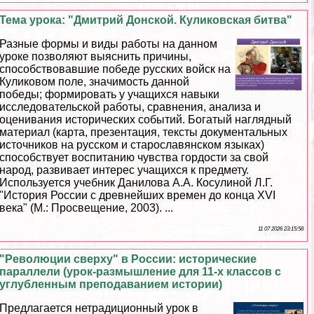
Тема урока: "Дмитрий Донской. Куликовская битва"
Разные формы и виды работы на данном
уроке позволяют выяснить причины,
способствовавшие победе русских войск на
Куликовом поле, значимость данной
победы; формировать у учащихся навыки
исследовательской работы, сравнения, анализа и
оценивания исторических событий. Богатый наглядный
материал (карта, презентация, тексты документальных
источников на русском и старославянском языках)
способствует воспитанию чувства гордости за свой
народ, развивает интерес учащихся к предмету.
Используется учебник Данилова А.А. Косулиной Л.Г.
"История России с древнейших времен до конца XVI
века" (М.: Просвещение, 2003). ...
11 07 2026 23:15:58
"Революции сверху" в России: исторические
параллели (урок-размышление для 11-х классов с
углубленным преподаванием истории)
Предлагается нетрадиционный урок в