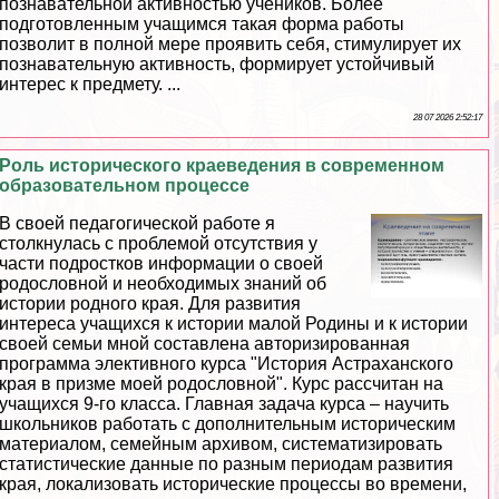
познавательной активностью учеников. Более
подготовленным учащимся такая форма работы
позволит в полной мере проявить себя, стимулирует их
познавательную активность, формирует устойчивый
интерес к предмету. ...
28 07 2026 2:52:17
Роль исторического краеведения в современном
образовательном процессе
В своей педагогической работе я
столкнулась с проблемой отсутствия у
части подростков информации о своей
родословной и необходимых знаний об
истории родного края. Для развития
интереса учащихся к истории малой Родины и к истории
своей семьи мной составлена авторизированная
программа элективного курса "История Астpaxaнского
края в призме моей родословной". Курс рассчитан на
учащихся 9-го класса. Главная задача курса – научить
школьников работать с дополнительным историческим
материалом, семейным архивом, систематизировать
статистические данные по разным периодам развития
края, локализовать исторические процессы во времени,