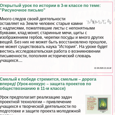
Открытый урок по истории в 3-м классе по теме:
"Рисуночное письмо"
Много следов своей деятельности
оставляет на Земле человек: старые камни
с надписями, пожелтевшие листы с непонятными
буквами, клад монет, старинные мечи, щиты с
изображением гербов, черепки посуды и много других
вещей. Без них не может быть восстановлено прошлое,
не может существовать наука "История". На уроке будет
вестись исследовательская работа о возникновении
письменности, пополняя исторический словарь
учащихся....
01 08 2026 21:16:34
Смелый к победе стремится, смелым – дорога
вперед! (Урок-конкурс – защита проектов по
обществознанию в 11-м классе)
Урок предполагает реализацию задач
проектной технологии – привлечение
учащихся к творческой деятельности по
подготовке и защите проекта молодежной