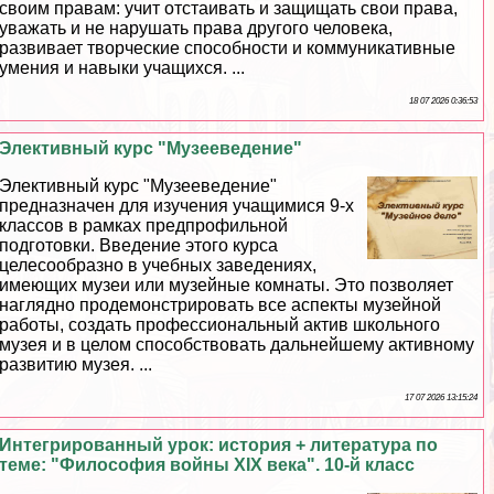
своим правам: учит отстаивать и защищать свои права,
уважать и не нарушать права другого человека,
развивает творческие способности и коммуникативные
умения и навыки учащихся. ...
18 07 2026 0:36:53
Элективный курс "Музееведение"
Элективный курс "Музееведение"
предназначен для изучения учащимися 9-х
классов в рамках предпрофильной
подготовки. Введение этого курса
целесообразно в учебных заведениях,
имеющих музеи или музейные комнаты. Это позволяет
наглядно продемонстрировать все аспекты музейной
работы, создать профессиональный актив школьного
музея и в целом способствовать дальнейшему активному
развитию музея. ...
17 07 2026 13:15:24
Интегрированный урок: история + литература по
теме: "Философия войны XIX века". 10-й класс