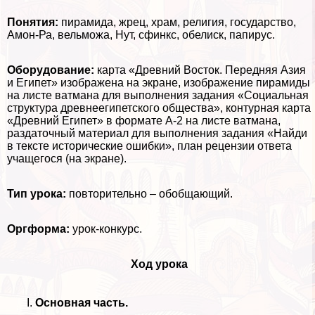
Понятия:
пирамида, жрец, храм, религия, государство,
Амон-Ра, вельможа, Нут, сфинкс, обелиск, папирус.
Оборудование:
карта «Древний Восток. Передняя Азия
и Египет» изображена на экране, изображение пирамиды
на листе ватмана для выполнения задания «Социальная
структура древнеегипетского общества», контурная карта
«Древний Египет» в формате А-2 на листе ватмана,
раздаточный материал для выполнения задания «Найди
в тексте исторические ошибки», план рецензии ответа
учащегося (на экране).
Тип урока:
повторительно – обобщающий.
Оргформа:
урок-конкурс.
Ход урока
Основная часть.