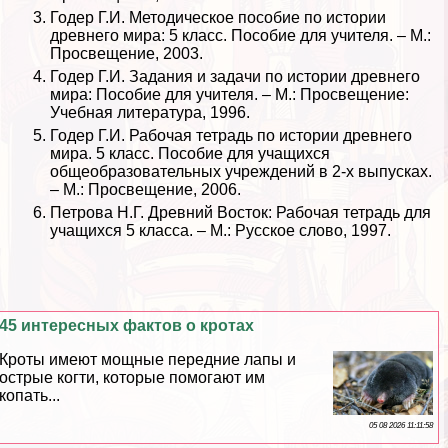
Годер Г.И. Методическое пособие по истории
древнего мира: 5 класс. Пособие для учителя. – М.:
Просвещение, 2003.
Годер Г.И. Задания и задачи по истории древнего
мира: Пособие для учителя. – М.: Просвещение:
Учебная литература, 1996.
Годер Г.И. Рабочая тетрадь по истории древнего
мира. 5 класс. Пособие для учащихся
общеобразовательных учреждений в 2-х выпусках.
– М.: Просвещение, 2006.
Петрова Н.Г. Древний Восток: Рабочая тетрадь для
учащихся 5 класса. – М.: Русское слово, 1997.
45 интересных фактов о кротах
Кроты имеют мощные передние лапы и
острые когти, которые помогают им
копать...
05 08 2026 11:11:58