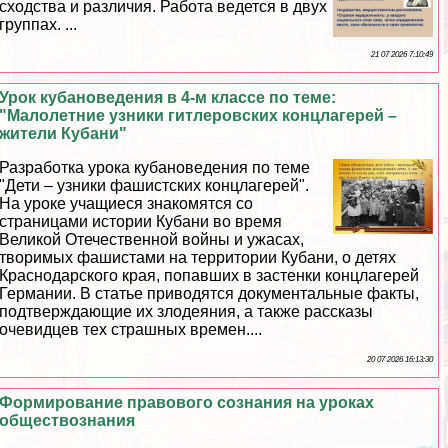
сходства и различия. Работа ведется в двух
группах. ...
21 07 2026 7:10:49
Урок кубановедения в 4-м классе по теме:
"Малолетние узники гитлеровских концлагерей –
жители Кубани"
Разработка урока кубановедения по теме
"Дети – узники фашистских концлагерей".
На уроке учащиеся знакомятся со
страницами истории Кубани во время
Великой Отечественной войны и ужасах,
творимых фашистами на территории Кубани, о детях
Краснодарского края, попавших в застенки концлагерей
Германии. В статье приводятся документальные факты,
подтверждающие их злодеяния, а также рассказы
очевидцев тех страшных времен....
20 07 2026 16:13:30
Формирование правового сознания на уроках
обществознания