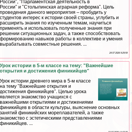
России", "Парламентская деятельность в
России" и "Столыпинская аграрная реформа". Цель
проведения данного мероприятия – пробудить у
студентов интерес к истории своей страны, углубить и
расширить знания по изученным темам, научиться
применять и использовать полученные знания при
решении ситуационных задач, а также способствовать
формированию навыков работы в коллективе и умения
выpaбатывать совместные решения. ...
24 07 2026 9:29:59
Урок истории в 5-м классе на тему: "Важнейшие
открытия и достижения финикийцев"
Урок истории древнего мира в 5-м классе
на тему "Важнейшие открытия и
достижения финикийцев". Целью урока
является знакомство учащихся с
важнейшими открытиями и достижениями
финикийцев в области культуры, выяснение основных
занятий финикийских мореплавателей, а также
знакомство с эстетическими представлениями
финикийцев. ...