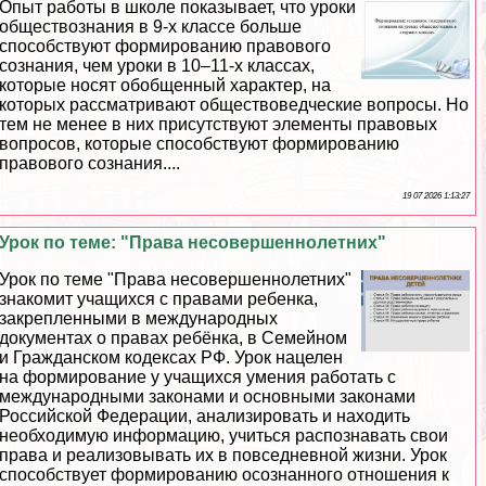
Опыт работы в школе показывает, что уроки
обществознания в 9-х классе больше
способствуют формированию правового
сознания, чем уроки в 10–11-х классах,
которые носят обобщенный хаpaктер, на
которых рассматривают обществоведческие вопросы. Но
тем не менее в них присутствуют элементы правовых
вопросов, которые способствуют формированию
правового сознания....
19 07 2026 1:13:27
Урок по теме: "Права несовершеннолетних"
Урок по теме "Права несовершеннолетних"
знакомит учащихся с правами ребенка,
закрепленными в международных
документах о правах ребёнка, в Семейном
и Гражданском кодексах РФ. Урок нацелен
на формирование у учащихся умения работать с
международными законами и основными законами
Российской Федерации, анализировать и находить
необходимую информацию, учиться распознавать свои
права и реализовывать их в повседневной жизни. Урок
способствует формированию осознанного отношения к