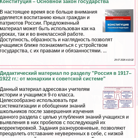
Конституция – Основной закон государства
В настоящее время все больше внимания
уделяется воспитанию юных граждан и
патриотов России. Предложенный
материал может быть использован как на
уроках, так и во внеклассной работе.
Доступность, образность и наглядность позволят
учащимся ближе познакомиться с устройством
государства, с их правами и обязанностями. ...
29 07 2026 4:10:32
Дидактический материал по разделу "Россия в 1917–
1922 гг.: от монархии к советской системе"
Данный материал адресован учителям
истории и учащимся 9-го класса.
Целесообразно использовать при
систематизации и обобщении знаний
школьников после завершения изучения
данного раздела с целью углубления знаний учащихся и
выявления в них пробелов с последующей их
корректировкой. Задания разноуровневые, позволяют
преодолеть отставание неуверенных в себе, с низкой