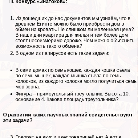
Конкурс «Знатоков»:
Из дошедших до нас документов мы узнаём, что в
древнем Египте можно было приобрести дом в
обмен на кровать. Не слишком ли маленькая цена?
В наши дни квартира для жилья и тем более дом
стоят несоизмеримо дороже. Чем можно объяснить
возможность такого обмена?
В одном из папирусов есть такие задачи:
В семи домах по семь кошек, каждая кошка съела
по семь мышек, каждая мышка съела по семь
колосков, из каждого колоска могло получиться семь
мер зерна.
Фигура – прямоугольный треугольник. Высота 10,
основание 4. Какова площадь треугольника?
О развитии каких научных знаний свидетельствуют
эти задачи?
Говорят, на вкус и цвет товарищей нет. А вот в