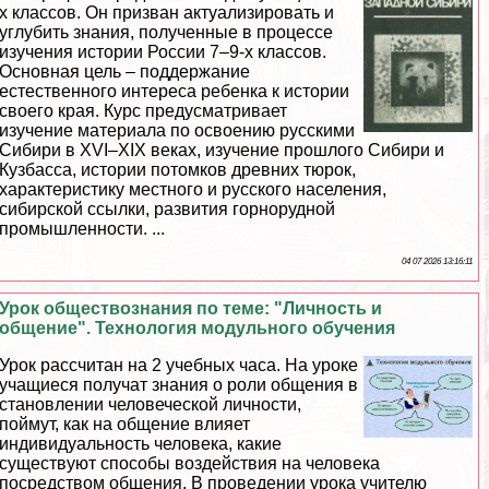
х классов. Он призван актуализировать и
углубить знания, полученные в процессе
изучения истории России 7–9-х классов.
Основная цель – поддержание
естественного интереса ребенка к истории
своего края. Курс предусматривает
изучение материала по освоению русскими
Сибири в XVI–XIX веках, изучение прошлого Сибири и
Кузбасса, истории потомков древних тюрок,
хаpaктеристику местного и русского населения,
сибирской ссылки, развития горнорудной
промышленности. ...
04 07 2026 13:16:11
Урок обществознания по теме: "Личность и
общение". Технология модульного обучения
Урок рассчитан на 2 учебных часа. На уроке
учащиеся получат знания о роли общения в
становлении человеческой личности,
поймут, как на общение влияет
индивидуальность человека, какие
существуют способы воздействия на человека
посредством общения. В проведении урока учителю