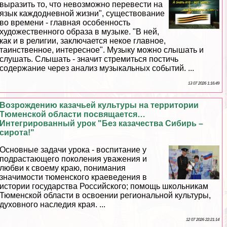
выразить то, что невозможно перевести на
язык каждодневной жизни", существование
во времени - главная особенность
художественного образа в музыке. "В ней,
как и в религии, заключается некое главное,
таинственное, интересное". Музыку можно слышать и
слушать. Слышать - значит стремиться постичь
содержание через анализ музыкальных событий. ...
13 07 2026 1:16:49
Возрождению казачьей культуры на территории
Тюменской области посвящается…
Интегрированный урок "Без казачества Сибирь –
сирота!"
Основные задачи урока - воспитание у
подрастающего поколения уважения и
любви к своему краю, понимания
значимости тюменского краеведения в
истории государства Российского; помощь школьникам
Тюменской области в освоении региональной культуры,
духовного наследия края. ...
12 07 2026 22:21:14