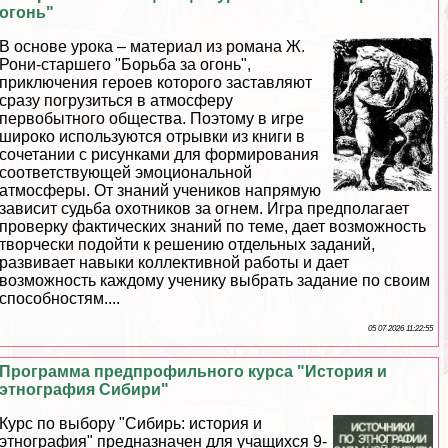
огонь"
В основе урока – материал из романа Ж.
Рони-старшего "Борьба за огонь",
приключения героев которого заставляют
сразу погрузиться в атмосферу
первобытного общества. Поэтому в игре
широко используются отрывки из книги в
сочетании с рисунками для формирования
соответствующей эмоциональной
атмосферы. От знаний учеников напрямую
зависит судьба охотников за огнем. Игра предполагает
проверку фактических знаний по теме, дает возможность
творчески подойти к решению отдельных заданий,
развивает навыки коллективной работы и дает
возможность каждому ученику выбрать задание по своим
способностям....
05 07 2026 11:22:55
Программа предпрофильного курса "История и
этнография Сибири"
Курс по выбору "Сибирь: история и
этнография" предназначен для учащихся 9-