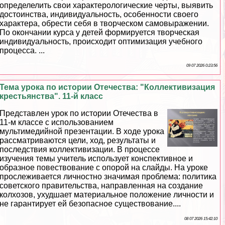
определелить свои хаpaктерологические черты, выявить
достоинства, индивидуальность, особенности своего
хаpaктера, обрести себя в творческом самовыражении.
По окончании курса у детей формируется творческая
индивидуальность, происходит оптимизация учебного
процесса. ...
09 07 2026 0:23:56
Тема урока по истории Отечества: "Коллективизация
крестьянства". 11-й класс
Представлен урок по истории Отечества в
11-м классе с использованием
мультимедийной презентации. В ходе урока
рассматриваются цели, ход, результаты и
последствия коллективизации. В процессе
изучения темы учитель использует конспективное и
образное повествование с опорой на слайды. На уроке
прослеживается личностно значимая проблема: политика
советского правительства, направленная на создание
колхозов, ухудшает материальное положение личности и
не гарантирует ей безопасное существование....
08 07 2026 15:42:10