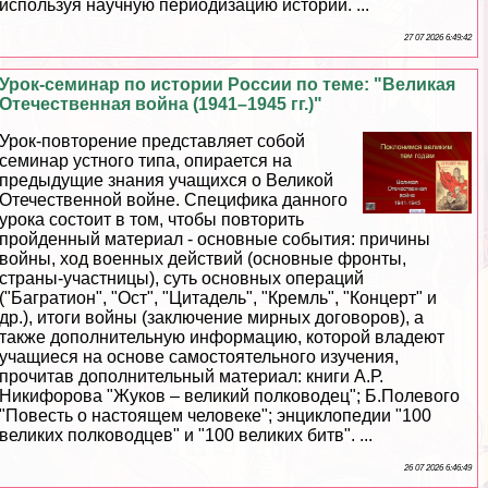
используя научную периодизацию истории. ...
27 07 2026 6:49:42
Урок-семинар по истории России по теме: "Великая
Отечественная война (1941–1945 гг.)"
Урок-повторение представляет собой
семинар устного типа, опирается на
предыдущие знания учащихся о Великой
Отечественной войне. Специфика данного
урока состоит в том, чтобы повторить
пройденный материал - основные события: причины
войны, ход военных действий (основные фронты,
страны-участницы), суть основных операций
("Багратион", "Ост", "Цитадель", "Кремль", "Концерт" и
др.), итоги войны (заключение мирных договоров), а
также дополнительную информацию, которой владеют
учащиеся на основе самостоятельного изучения,
прочитав дополнительный материал: книги А.Р.
Никифорова "Жуков – великий полководец"; Б.Полевого
"Повесть о настоящем человеке"; энциклопедии "100
великих полководцев" и "100 великих битв". ...
26 07 2026 6:46:49