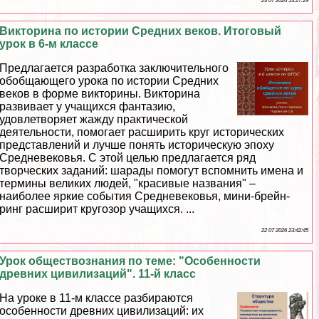
23 07 2026 13:27:29
Викторина по истории Средних веков. Итоговый
урок в 6-м классе
Предлагается разработка заключительного
обобщающего урока по истории Средних
веков в форме викторины. Викторина
развивает у учащихся фантазию,
удовлетворяет жажду пpaктической
деятельности, помогает расширить круг исторических
представлений и лучше понять историческую эпоху
Средневековья. С этой целью предлагается ряд
творческих заданий: шарады помогут вспомнить имена и
термины великих людей, "красивые названия" –
наиболее яркие события Cредневековья, мини-брейн-
ринг расширит кругозор учащихся. ...
22 07 2026 23:42:45
Урок обществознания по теме: "Особенности
древних цивилизаций". 11-й класс
На уроке в 11-м классе разбираются
особенности древних цивилизаций: их