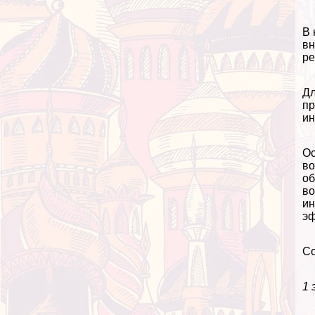
В 
вн
ре
Дл
пр
и
Ос
во
об
во
ин
эф
Со
1 