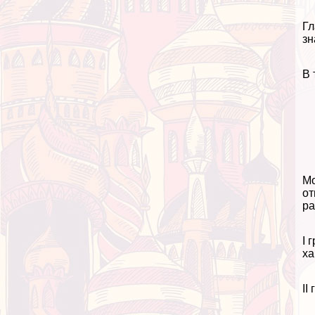
Гл
зн
В 
Мо
от
ра
I 
ха
II