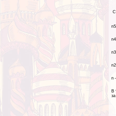
С
n5
n4
n3
n2
n 
В 
за