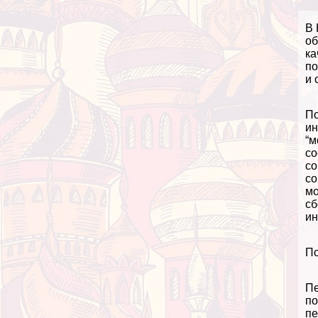
В 
об
ка
по
и 
По
ин
“м
со
со
со
мо
сб
ин
По
Пе
по
пе