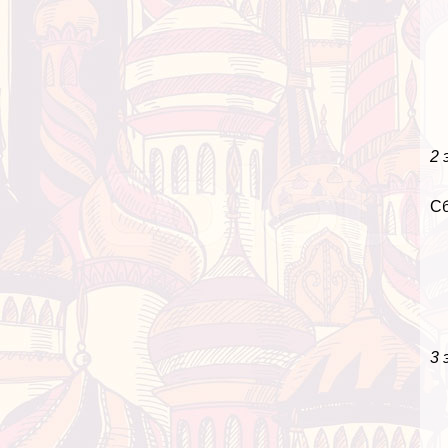
2 
Сб
3 