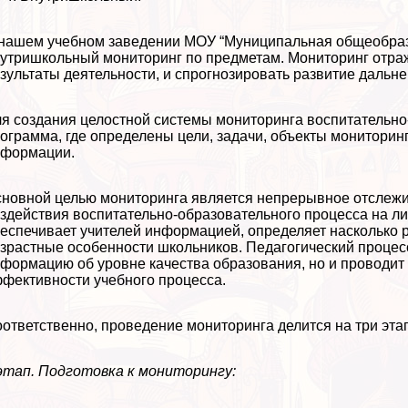
нашем учебном заведении МОУ “Муниципальная общеобраз
утришкольный мониторинг по предметам. Мониторинг отраж
зультаты деятельности, и спрогнозировать развитие дальн
я создания целостной системы мониторинга воспитательно
ограмма, где определены цели, задачи, объекты мониторинг
нформации.
новной целью мониторинга является непрерывное отслежив
здействия воспитательно-образовательного процесса на л
еспечивает учителей информацией, определяет насколько
зрастные особенности школьников. Педагогический процесс
формацию об уровне качества образования, но и проводит
фективности учебного процесса.
ответственно, проведение мониторинга делится на три эта
этап. Подготовка к мониторингу: