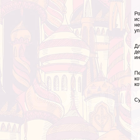
Ро
ис
не
уп
Дл
де
ин
Пе
ко
ко
Су