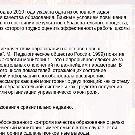
д до 2010 года указана одна из основных задач
ия качества образования. Важным условием повышения
ых о состоянии результатов образовательного процесса,
ез которого трудно оценить эффективность работы школы
ние качеством образования на основе новых
, М.: Педагогическое общество России, 1999) понятие
 В экологии мониторинг – это непрерывное слежение за
елательных отклонений по важнейшим параметрам. В
ого числа показателей, отражающих состояние
вной информации способствовала расширению
рассматривающей мониторинг с двух позиций: как систему
б образовательной системе и как средство получения
ли организации управленческого контроля.
азования сравнительно недавно.
обоснованного контроля качества образования с целью
ческий мониторинг имеет смысл в том случае, если
ониторинга сделаны конкретные выводы.