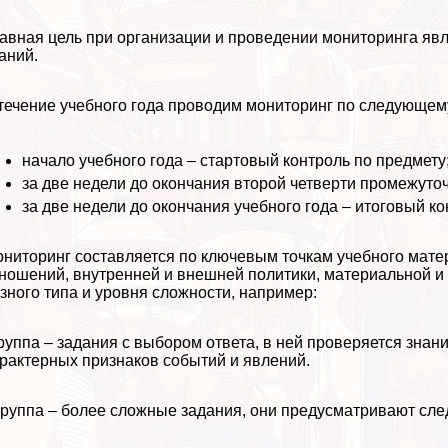
авная цель при организации и проведении мониторинга яв
аний.
течение учебного года проводим мониторинг по следующем
начало учебного года – стартовый контроль по предмету
за две недели до окончания второй четверти промежуто
за две недели до окончания учебного года – итоговый ко
ниторинг составляется по ключевым точкам учебного мате
ношений, внутренней и внешней политики, материальной и
зного типа и уровня сложности, например:
группа – задания с выбором ответа, в ней проверяется знани
paктерных признаков событий и явлений.
 группа – более сложные задания, они предусматривают сл