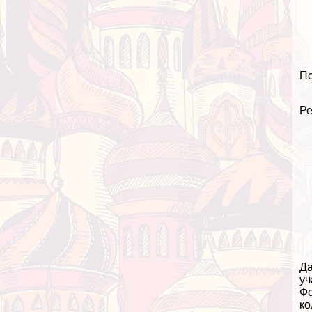
По
Ре
Да
уч
Фо
ко