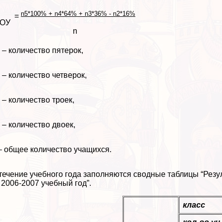
n5*100% + n4*64% + n3*36% - n2*16%
=
ОУ
n
 – количество пятерок,
 – количество четверок,
 – количество троек,
 – количество двоек,
– общее количество учащихся.
течение учебного года заполняются сводные таблицы “Резу
 2006-2007 учебный год”.
класс