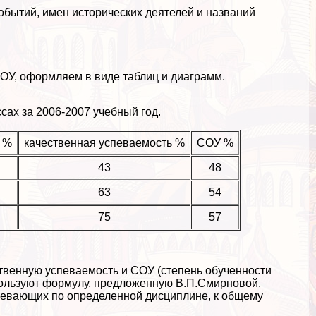
обытий, имен исторических деятелей и названий
ОУ, оформляем в виде таблиц и диаграмм.
сах за 2006-2007 учебный год.
 %
качественная успеваемость %
СОУ %
43
48
63
54
75
57
твенную успеваемость и СОУ (степень обученности
пользуют формулу, предложенную В.П.Смирновой.
певающих по определенной дисциплине, к общему