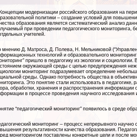
Концепции модернизации российского образования на перио
разовательной политики – создание условий для повышен
чества образования является систематический анализ данн
лучаемый при проведении педагогического мониторинга, б
отдельных учителей.
 мнению Д. Матроса, Д. Полева, Н. Мельниковой (“Управле
формационных технологий и образовательного мониторинга”
ониторинг” пришло в педагогику из экологии и социологии.
стоянием окружающей среды с целью предупреждения неж
циологии мониторинг подразумевает определение небольш
циальной среды. Однако потребность общества в объекти
ниторинга. Это понятие стали использовать в педагогике, 
ора, обработки, хранения и распространения информации о
формации в процессе проведения научного исследования и
нятие “педагогический мониторинг” появилось в среде обр
дагогический мониторинг – процесс непрерывного научно 
вышения результативности качества образования. Педагоги
ред мониторингом поставлены конкретные цели и после м