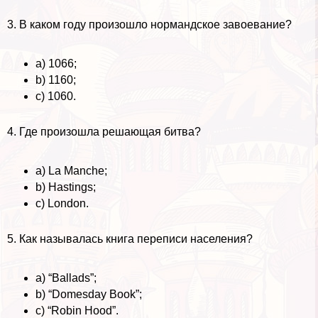
3. В каком году произошло нормaндское завоевание?
a) 1066;
b) 1160;
c) 1060.
4. Где произошла решающая битва?
a) La Manche;
b) Hastings;
c) London.
5. Как называлась книга переписи населения?
a) “Ballads”;
b) “Domesday Book”;
c) “Robin Hood”.