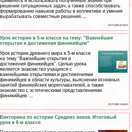
применять и использовать полученные знания при
решении ситуационных задач, а также способствовать
формированию навыков работы в коллективе и умения
выpaбатывать совместные решения. ...
26 07 2026 22:18:33
Урок истории в 5-м классе на тему: "Важнейшие
открытия и достижения финикийцев"
Урок истории древнего мира в 5-м классе
на тему "Важнейшие открытия и
достижения финикийцев". Целью урока
является знакомство учащихся с
важнейшими открытиями и достижениями
финикийцев в области культуры, выяснение основных
занятий финикийских мореплавателей, а также
знакомство с эстетическими представлениями
финикийцев. ...
25 07 2026 13:43:43
Викторина по истории Средних веков. Итоговый
урок в 6-м классе