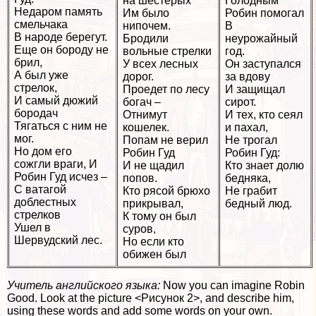
на шестерых
Голодным
Недаром память
Им было
Робин помогал
смельчака
нипочем.
В
В народе берегут.
Бродили
неурожайный
Еще он бороду не
вольные стрелки
год.
брил,
У всех лесных
Он заступался
А был уже
дорог.
за вдову
стрелок,
Проедет по лесу
И защищал
И самый дюжий
богач –
сирот.
бородач
Отнимут
И тех, кто сеял
Тягаться с ним не
кошелек.
и пахал,
мог.
Попам не верил
Не трогал
Но дом его
Робин Гуд
Робин Гуд:
сожгли враги, И
И не щадил
Кто знает долю
Робин Гуд исчез –
попов.
бедняка,
С ватагой
Кто рясой брюхо
Не грабит
доблестных
прикрывал,
бедный люд.
стрелков
К тому он был
Ушел в
суров,
Шервудский лес.
Но если кто
обижен был
Учитель английского языка:
Now you can imagine Robin
Good. Look at the picture <Рисунок 2>, and describe him,
using these words and add some words on your own.