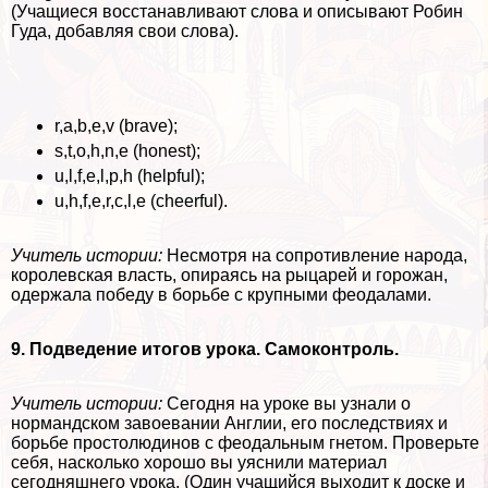
(Учащиеся восстанавливают слова и описывают Робин
Гуда, добавляя свои слова).
r,a,b,e,v (brave);
s,t,o,h,n,e (honest);
u,l,f,e,l,p,h (helpful);
u,h,f,e,r,c,l,e (cheerful).
Учитель истории:
Несмотря на сопротивление народа,
королевская власть, опираясь на рыцарей и горожан,
одержала победу в борьбе с крупными феодалами.
9. Подведение итогов урока. Самоконтроль.
Учитель истории:
Сегодня на уроке вы узнали о
нормaндском завоевании Англии, его последствиях и
борьбе простолюдинов с феодальным гнетом. Проверьте
себя, насколько хорошо вы уяснили материал
сегодняшнего урока. (Один учащийся выходит к доске и