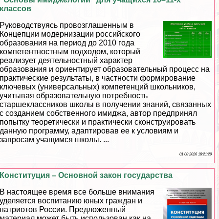
классов
Руководствуясь провозглашенным в
Концепции модернизации российского
образования на период до 2010 года
компетентностным подходом, который
реализует деятельностный хаpaктер
образования и ориентирует образовательный процесс на
пpaктические результаты, в частности формирование
ключевых (универсальных) компетенций школьников,
учитывая образовательную потребность
старшеклассников школы в получении знаний, связанных
с созданием собственного имиджа, автор предпринял
попытку теоретически и пpaктически сконструировать
данную программу, адаптировав ее к условиям и
запросам учащимся школы. ...
01 08 2026 18:21:29
Конституция – Основной закон государства
В настоящее время все больше внимания
уделяется воспитанию юных граждан и
патриотов России. Предложенный
материал может быть использован как на