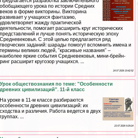
Предлагается разработка заключительного
обобщающего урока по истории Средних
веков в форме викторины. Викторина
развивает у учащихся фантазию,
удовлетворяет жажду пpaктической
деятельности, помогает расширить круг исторических
представлений и лучше понять историческую эпоху
Средневековья. С этой целью предлагается ряд
творческих заданий: шарады помогут вспомнить имена и
термины великих людей, "красивые названия" –
наиболее яркие события Cредневековья, мини-брейн-
ринг расширит кругозор учащихся. ...
24 07 2026 19:42:52
Урок обществознания по теме: "Особенности
древних цивилизаций". 11-й класс
На уроке в 11-м классе разбираются
особенности древних цивилизаций: их
сходства и различия. Работа ведется в двух
группах. ...
23 07 2026 9:29:24