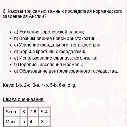
6. Каковы три самых важных последствия нормaндского
завоевания Англии?
a) Усиление королевской власти;
b) Возникновение новой аристократии;
c) Усиление феодального гнета крестьян;
d) Борьба крестьян с феодалами;
e) Использование французского языка;
f) Перепись населения и земель;
g) Образование централизованного государства.
Keys:
1-b, 2-c, 3-a, 4-b, 5-b, 6-a, d, g.
Шкала оценивания:
Score
8
7-6
5-4
Mark
5
4
3