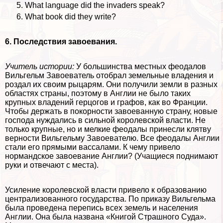
What language did the invaders speak?
What book did they write?
6. Последствия завоевания.
Учитель истории:
У большинства местных феодалов
Вильгельм Завоеватель отобрал земельные владения и
роздал их своим рыцарям. Они получили земли в разных
областях страны, поэтому в Англии не было таких
крупных владений герцогов и графов, как во Франции.
Чтобы держать в покорности завоеванную страну, новые
господа нуждались в сильной королевской власти. Не
только крупные, но и мелкие феодалы принесли клятву
верности Вильгельму Завоевателю. Все феодалы Англии
стали его прямыми вассалами. К чему привело
нормaндское завоевание Англии? (Учащиеся поднимают
руки и отвечают с места).
Усиление королевской власти привело к образованию
централизованного государства. По приказу Вильгельма
была проведена перепись всех земель и населения
Англии. Она была названа «Книгой Страшного Суда».