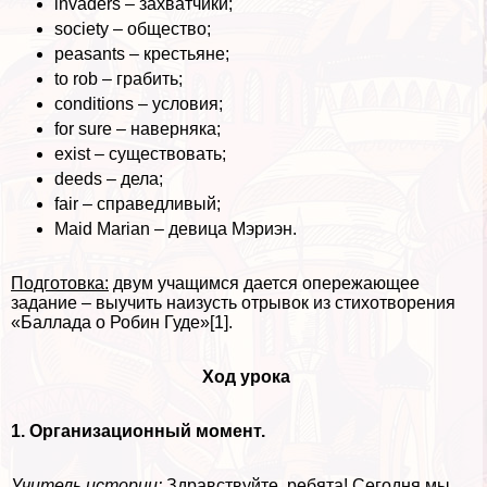
invaders – захватчики;
society – общество;
peasants – крестьяне;
to rob – грабить;
conditions – условия;
for sure – наверняка;
exist – существовать;
deeds – дела;
fair – справедливый;
Maid Marian – дeвица Мэриэн.
Подготовка:
двум учащимся дается опережающее
задание – выучить наизусть отрывок из стихотворения
«Баллада о Робин Гуде»[1].
Ход урока
1. Организационный момент.
Учитель истории:
Здравствуйте, ребята! Сегодня мы