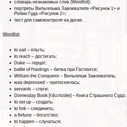
словарь незнакомых слов (Wordlist);
портреты Вильгельма Завоевателя <Рисунок 1> и
Робин Гуда <Рисунок 2>;
тест для самоконтроля на доске.
Wordlist
to sail – плыть;
to reach – достигать;
Duke — герцог;
battle of Hastings – битва при Гастингсе;
William the Conqueror – Вильгельм Завоеватель;
was depressed – притеснялась;
servants – слуги;
Domesday Book [\'du:mzdei] – Книга Страшного Суда;
to set up – создать;
to link – соединить;
a fortune – богатство;
to happen – случаться;