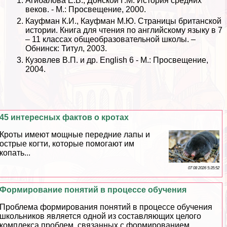
Агибалова Е.В., Донской Г.М. История средних
веков. - М.: Просвещение, 2000.
Кауфман К.И., Кауфман М.Ю. Страницы британской
истории. Книга для чтения по английскому языку в 7
– 11 классах общеобразовательной школы. –
Обнинск: Титул, 2003.
Кузовлев В.П. и др. English 6 - М.: Просвещение,
2004.
45 интересных фактов о кротах
Кроты имеют мощные передние лапы и
острые когти, которые помогают им
копать...
07 08 2026 5:35:52
Формирование понятий в процессе обучения
Проблема формирования понятий в процессе обучения
школьников является одной из составляющих целого
комплекса проблем, связанных с формированием