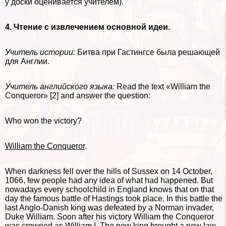
у доски оценивается учителем).
4. Чтение с извлечением основной идеи.
Учитель истории:
Битва при Гастингсе была решающей
для Англии.
Учитель английского языка:
Read the text «William the
Conqueror» [2] and answer the question:
Who won the victory?
William the Conqueror
.
When darkness fell over the hills of Sussех on 14 October,
1066, few people had any idea of what had happened. But
nowadays every schoolchild in England knows that on that
day the famous battle of Hastings took place. In this battle the
last Anglo-Danish king was defeated by a Norman invader,
Duke William. Soon after his victory William the Conqueror
was crowned as William I. The new king brought a new law