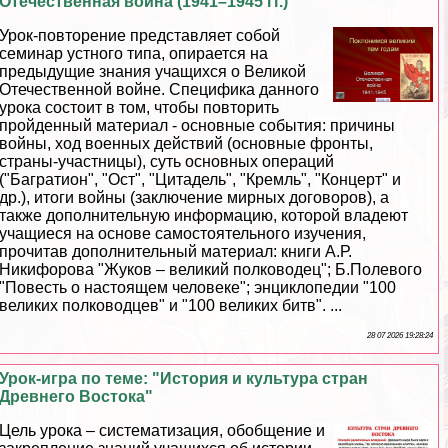
Отечественная война (1941–1945 гг.)"
Урок-повторение представляет собой
семинар устного типа, опирается на
предыдущие знания учащихся о Великой
Отечественной войне. Специфика данного
урока состоит в том, чтобы повторить
пройденный материал - основные события: причины
войны, ход военных действий (основные фронты,
страны-участницы), суть основных операций
("Багратион", "Ост", "Цитадель", "Кремль", "Концерт" и
др.), итоги войны (заключение мирных договоров), а
также дополнительную информацию, которой владеют
учащиеся на основе самостоятельного изучения,
прочитав дополнительный материал: книги А.Р.
Никифорова "Жуков – великий полководец"; Б.Полевого
"Повесть о настоящем человеке"; энциклопедии "100
великих полководцев" и "100 великих битв". ...
28 07 2026 19:28:24
Урок-игра по теме: "История и культура стран
Древнего Востока"
Цель урока – систематизация, обобщение и