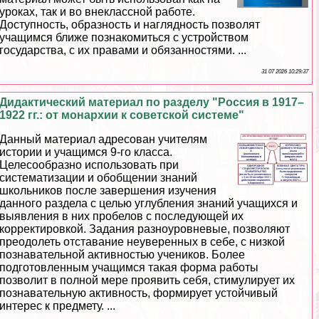
уроках, так и во внеклассной работе.
Доступность, образность и наглядность позволят
учащимся ближе познакомиться с устройством
государства, с их правами и обязанностями. ...
31 07 2026 10:29:37
Дидактический материал по разделу "Россия в 1917–
1922 гг.: от монархии к советской системе"
Данный материал адресован учителям
истории и учащимся 9-го класса.
Целесообразно использовать при
систематизации и обобщении знаний
школьников после завершения изучения
данного раздела с целью углубления знаний учащихся и
выявления в них пробелов с последующей их
корректировкой. Задания разноуровневые, позволяют
преодолеть отставание неуверенных в себе, с низкой
познавательной активностью учеников. Более
подготовленным учащимся такая форма работы
позволит в полной мере проявить себя, стимулирует их
познавательную активность, формирует устойчивый
интерес к предмету. ...