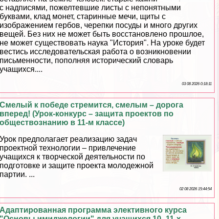
с надписями, пожелтевшие листы с непонятными
буквами, клад монет, старинные мечи, щиты с
изображением гербов, черепки посуды и много других
вещей. Без них не может быть восстановлено прошлое,
не может существовать наука "История". На уроке будет
вестись исследовательская работа о возникновении
письменности, пополняя исторический словарь
учащихся....
03 08 2026 0:18:11
Смелый к победе стремится, смелым – дорога
вперед! (Урок-конкурс – защита проектов по
обществознанию в 11-м классе)
Урок предполагает реализацию задач
проектной технологии – привлечение
учащихся к творческой деятельности по
подготовке и защите проекта молодежной
партии. ...
02 08 2026 15:44:54
Адаптированная программа элективного курса
"Основы имиджелогии" для учащихся 10–11-х