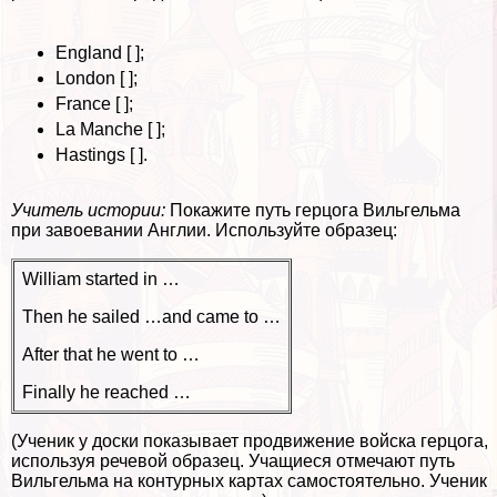
England [ ];
London [ ];
France [ ];
La Manche [ ];
Hastings [ ].
Учитель истории:
Покажите путь герцога Вильгельма
при завоевании Англии. Используйте образец:
William started in …
Then he sailed …and came to …
After that he went to …
Finally he reached …
(Ученик у доски показывает продвижение войска герцога,
используя речевой образец. Учащиеся отмечают путь
Вильгельма на контурных картах самостоятельно. Ученик