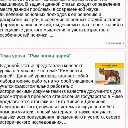
мышления. В задачи данной статьи входят определение
места данной проблемы в современной науке,
выделение основных подходов к ее решению и
раскрытие их сути, выделение основных стадий и этапов
формирования понятий, выделяемых на основе знаний о
специфике детского мышления и учета возрастных
особенностей психики. ...
06 08 2026 23:41:12
Тема урока: "Рим эпохи царей"
В данной статье представлен конспект
урока в 5-м классе по теме "Рим эпохи
царей". Данный урок представляет собой
лабораторную работу, на которой учащиеся
учатся самостоятельно работать с
историческими документами (в качестве документов для
рассмотрения процесса становления государства в Риме
предлагаются отрывки из Тита Ливия и Дионисия
Галикарнасского), изучая и систематизируя почти без
помощи учителя, новый материал, а также получают
навыки воспроизведения письменного и устного, своего
исторического исследования. ...