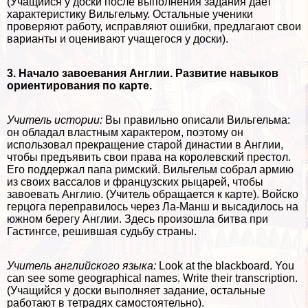
(Учащийся у доски после выполнения задания дает
хаpaктеристику Вильгельму. Остальные ученики
проверяют работу, исправляют ошибки, предлагают свои
варианты и оценивают учащегося у доски).
3. Начало завоевания Англии. Развитие навыков
ориентирования по карте.
Учитель истории:
Вы правильно описали Вильгельма:
он обладал властным хаpaктером, поэтому он
использовал прекращение старой династии в Англии,
чтобы предъявить свои права на королевский престол.
Его поддержал папа римский. Вильгельм собрал армию
из своих вассалов и французских рыцарей, чтобы
завоевать Англию. (Учитель обращается к карте). Войско
герцога переправилось через Ла-Манш и высадилось на
южном берегу Англии. Здесь произошла битва при
Гастингсе, решившая судьбу страны.
Учитель английского языка:
Look at the blackboard. You
can see some geographical names. Write their transcription.
(Учащийся у доски выполняет задание, остальные
работают в тетрадях самостоятельно).