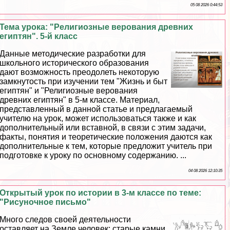
05 08 2026 0:44:53
Тема урока: "Религиозные верования древних
египтян". 5-й класс
Данные методические разработки для
школьного исторического образования
дают возможность преодолеть некоторую
замкнутость при изучении тем "Жизнь и быт
египтян" и "Религиозные верования
древних египтян" в 5-м классе. Материал,
представленный в данной статье и предлагаемый
учителю на урок, может использоваться также и как
дополнительный или вставной, в связи с этим задачи,
факты, понятия и теоретические положения даются как
дополнительные к тем, которые предложит учитель при
подготовке к уроку по основному содержанию. ...
04 08 2026 12:10:35
Открытый урок по истории в 3-м классе по теме:
"Рисуночное письмо"
Много следов своей деятельности
оставляет на Земле человек: старые камни