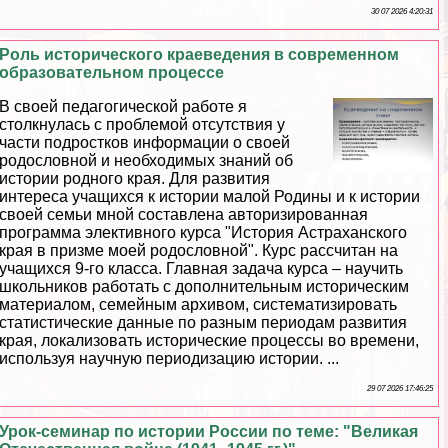
30 07 2026 4:20:31
Роль исторического краеведения в современном
образовательном процессе
В своей педагогической работе я
столкнулась с проблемой отсутствия у
части подростков информации о своей
родословной и необходимых знаний об
истории родного края. Для развития
интереса учащихся к истории малой Родины и к истории
своей семьи мной составлена авторизированная
программа элективного курса "История Астpaxaнского
края в призме моей родословной". Курс рассчитан на
учащихся 9-го класса. Главная задача курса – научить
школьников работать с дополнительным историческим
материалом, семейным архивом, систематизировать
статистические данные по разным периодам развития
края, локализовать исторические процессы во времени,
используя научную периодизацию истории. ...
29 07 2026 17:46:25
Урок-семинар по истории России по теме: "Великая