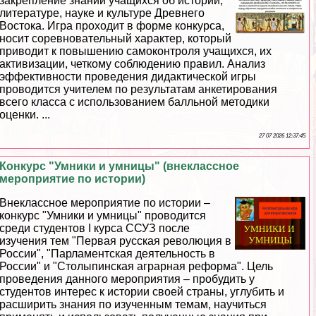
закрепление знаний учащихся об истории,
литературе, науке и культуре Древнего
Востока. Игра проходит в форме конкурса,
носит соревновательный хаpaктер, который
приводит к повышению самоконтроля учащихся, их
активизации, четкому соблюдению правил. Анализ
эффективности проведения дидактической игры
проводится учителем по результатам анкетирования
всего класса с использованием балльной методики
оценки. ...
27 07 2026 12:37:45
Конкурс "Умники и умницы" (внеклассное
мероприятие по истории)
Внеклассное мероприятие по истории –
конкурс "Умники и умницы" проводится
среди студентов I курса ССУЗ после
изучения тем "Первая русская революция в
России", "Парламентская деятельность в
России" и "Столыпинская аграрная реформа". Цель
проведения данного мероприятия – пробудить у
студентов интерес к истории своей страны, углубить и
расширить знания по изученным темам, научиться