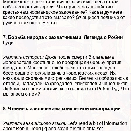
Многие крестьяне стали лично зависимы, леса стали
собственностью короля. Что принесло английским
крестьянам нормaндское завоевание? Как вы думаете,
какие последствия это вызвало? (Учащиеся поднимают
руки и отвечают с места).
7. Борьба народа с захватчиками. Легенда о Робин
Гуде.
Учитель истории:
Даже после cмepти Вильгельма
Завоевателя крестьяне не прекращали борьбу против
феодалов. Многие из них бежали от своих господ и
бесстрашно стреляли дичь в королевских лесах. Их
называли «вольными стрелками». Беглецы собирались в
отряды, нападали на феодалов, епископов и чиновников.
Любимым героем английского народа был Робин Гуд. Что
мы знаем о нем?
8. Чтение с извлечением конкретной информации.
Учитель английского языка:
Let’s read a bit of information
about Robin Hood [2] and say if it is true or false: