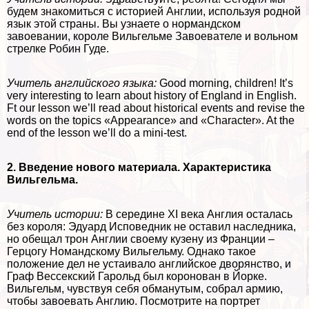
будем знакомиться с историей Англии, используя родной
язык этой страны. Вы узнаете о нормaндском
завоевании, короле Вильгельме Завоевателе и вольном
стрелке Робин Гуде.
Учитель английского языка:
Good morning, children! It’s
very interesting to learn about history of England in English.
Ft our lesson we’ll read about historical events and revise the
words on the topics «Appearance» and «Character». At the
end of the lesson we’ll do a mini-test.
2. Введение нового материала. Хаpaктеристика
Вильгельма.
Учитель истории:
В середине XI века Англия осталась
без короля: Эдуард Исповедник не оставил наследника,
но обещал трон Англии своему кузену из Франции –
Герцогу Номaндскому Вильгельму. Однако такое
положение дел не устаивало английское дворянство, и
Граф Весceкcкий Гарольд был коронован в Йорке.
Вильгельм, чувствуя себя обманутым, собрал армию,
чтобы завоевать Англию. Посмотрите на портрет