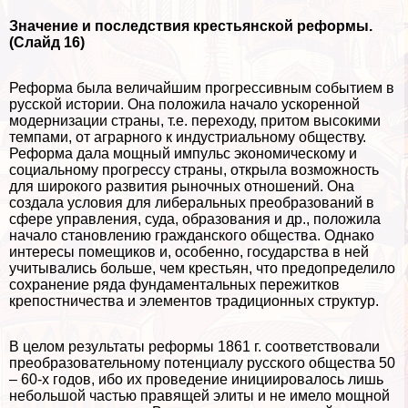
Значение и последствия крестьянской реформы.
(Слайд 16)
Реформа была величайшим прогрессивным событием в
русской истории. Она положила начало ускоренной
модернизации страны, т.е. переходу, притом высокими
темпами, от аграрного к индустриальному обществу.
Реформа дала мощный импульс экономическому и
социальному прогрессу страны, открыла возможность
для широкого развития рыночных отношений. Она
создала условия для либеральных преобразований в
сфере управления, суда, образования и др., положила
начало становлению гражданского общества. Однако
интересы помещиков и, особенно, государства в ней
учитывались больше, чем крестьян, что предопределило
сохранение ряда фундаментальных пережитков
крепостничества и элементов традиционных структур.
В целом результаты реформы 1861 г. соответствовали
преобразовательному потенциалу русского общества 50
– 60-х годов, ибо их проведение инициировалось лишь
небольшой частью правящей элиты и не имело мощной