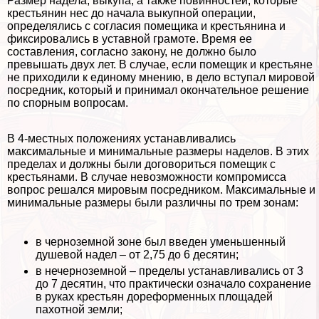
Размер надела, выкупа, а также повинностей, которые
крестьянин нес до начала выкупной операции,
определялись с согласия помещика и крестьянина и
фиксировались в уставной грамоте. Время ее
составления, согласно закону, не должно было
превышать двух лет. В случае, если помещик и крестьяне
не приходили к единому мнению, в дело вступал мировой
посредник, который и принимал окончательное решение
по спopным вопросам.
В 4-местных положениях устанавливались
максимальные и минимальные размеры наделов. В этих
пределах и должны были договориться помещик с
крестьянами. В случае невозможности компромисса
вопрос решался мировым посредником. Максимальные и
минимальные размеры были различны по трем зонам:
в черноземной зоне был введен уменьшенный
душевой надел – от 2,75 до 6 десятин;
в нечерноземной – пределы устанавливались от 3
до 7 десятин, что пpaктически означало сохранение
в руках крестьян дореформенных площадей
пахотной земли;