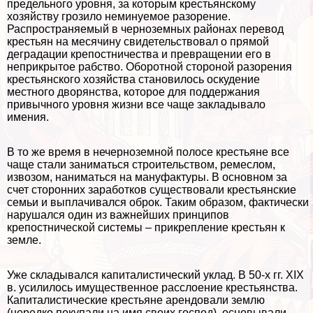
предельного уровня, за которым крестьянскому
хозяйству грозило неминуемое разорение.
Распространяемый в черноземных районах перевод
крестьян на мecячину свидетельствовал о прямой
деградации крепостничества и превращении его в
неприкрытое рабство. Оборотной стороной разорения
крестьянского хозяйства становилось оскудение
местного дворянства, которое для поддержания
привычного уровня жизни все чаще закладывало
имения.
В то же время в нечерноземной полосе крестьяне все
чаще стали заниматься строительством, ремеслом,
извозом, наниматься на мануфактуры. В основном за
счет сторонних заработков существовали крестьянские
семьи и выплачивался оброк. Таким образом, фактически
нарушался один из важнейших принципов
крепостнической системы – прикрепление крестьян к
земле.
Уже складывался капиталистический уклад. В 50-х гг. XIX
в. усилилось имущественное расслоение крестьянства.
Капиталистические крестьяне арендовали землю
(нередко покупали на имя своих господ), основывали