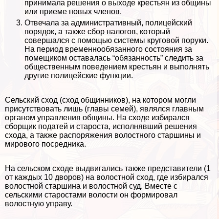
принимала решения о выходе крестьян из общины
или приеме новых члeнов.
Отвечала за административный, полицейский
порядок, а также сбор налогов, который
совершался с помощью системы круговой поруки.
На период временнообязанного состояния за
помещиком оставалась “обязанность” следить за
общественным поведением крестьян и выполнять
другие полицейские функции.
Сельский сход (сход общинников), на котором могли
присутствовать лишь (главы семей), являлся главным
органом управления общины. На сходе избирался
сборщик податей и староста, исполнявший решения
схода, а также распоряжения волостного старшины и
мирового посредника.
На сельском сходе выдвигались также представители (1
от каждых 10 дворов) на волостной сход, где избирался
волостной старшина и волостной суд. Вместе с
сельскими старостами волости он формировал
волостную управу.