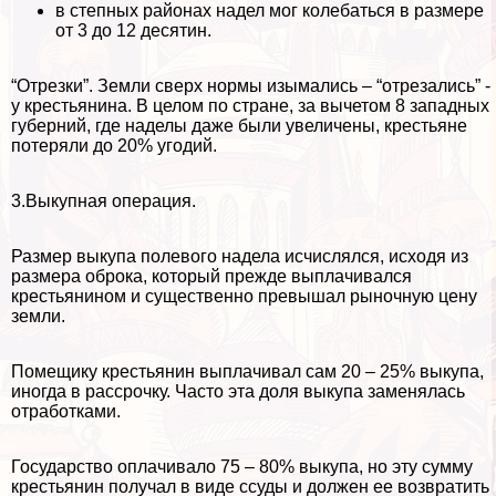
в степных районах надел мог колeбaться в размере
от 3 до 12 десятин.
“Отрезки”. Земли сверх нормы изымались – “отрезались” -
у крестьянина. В целом по стране, за вычетом 8 западных
губерний, где наделы даже были увеличены, крестьяне
потеряли до 20% угодий.
3.Выкупная операция.
Размер выкупа полевого надела исчислялся, исходя из
размера оброка, который прежде выплачивался
крестьянином и существенно превышал рыночную цену
земли.
Помещику крестьянин выплачивал сам 20 – 25% выкупа,
иногда в рассрочку. Часто эта доля выкупа заменялась
отработками.
Государство оплачивало 75 – 80% выкупа, но эту сумму
крестьянин получал в виде ссуды и должен ее возвратить