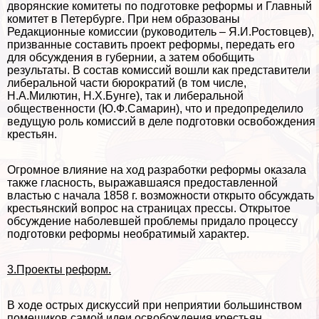
дворянские комитеты по подготовке реформы и Главный
комитет в Петербурге. При нем образованы
Редакционные комиссии (руководитель – Я.И.Ростовцев),
призванные составить проект реформы, передать его
для обсуждения в губернии, а затем обобщить
результаты. В состав комиссий вошли как представители
либеральной части бюрократий (в том числе,
Н.А.Милютин, Н.Х.Бунге), так и либеральной
общественности (Ю.Ф.Самарин), что и предопределило
ведущую роль комиссий в деле подготовки освобождения
крестьян.
Огромное влияние на ход разработки реформы оказала
также гласность, выражавшаяся предоставленной
властью с начала 1858 г. возможности открыто обсуждать
крестьянский вопрос на страницах прессы. Открытое
обсуждение наболевшей проблемы придало процессу
подготовки реформы необратимый хаpaктер.
3.Проекты реформ.
В ходе острых дискуссий при неприятии большинством
помещиков самой идеи освобождения крестьян