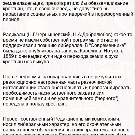
землевладельцев, предотвратило бы обезземеливание
крестьян, что, в свою очередь, не допустило бы
нарастание социальных противоречий в пореформенный
период.
Радикалы (Н.Г.Чернышевский, Н.А.Добролюбов) какое-то
время не имели собственной программы и отчасти
поддерживали позицию либералов. В “Современнике”
была даже опубликована записка Кавелина. Но уже в
1859 г. они выдвинули идею перехода земли в руки
крестьян без выкупа.
После реформы, разочаровавшись в ее результатах,
революционно настроенная часть разночинской
интеллигенции стала обосновывать и пропагандировать
необходимость насильственного захвата сил
помещичьей земли и ее уравнительного (“черного”)
передела в пользу крестьян.
Проект, составленный Редакционными комиссиями,
носил либеральный хаpaктер, но его окончательный
вариант после обсуждения высших правительственных