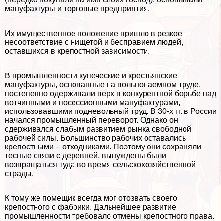
мануфактуры и торговые предприятия.
Их имущественное положение пришло в резкое
несоответствие с нищетой и бесправием людей,
оставшихся в крепостной зависимости.
В промышленности купеческие и крестьянские
мануфактуры, основанные на вольнонаемном труде,
постепенно одерживали верх в конкурентной борьбе над
вотчинными и посессионными мануфактурами,
использовавшими подневольный труд. В 30-х гг. в России
начался промышленный переворот. Однако он
сдерживался слабым развитием рынка свободной
рабочей силы. Большинство рабочих оставались
крепостными – отходниками. Поэтому они сохраняли
тесные связи с деревней, вынуждены были
возвращаться туда во время сельскохозяйственной
страды.
К тому же помещик всегда мог отозвать своего
крепостного с фабрики. Дальнейшее развитие
промышленности требовало отмены крепостного права.