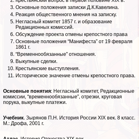
Крестьянский вопрос в первой половине XIX в.
Основные положения записки Д.К.Кавелина.
Реакция общественного мнения на записку.
Негласный комитет 1857 г. и образование
Редакционных комиссий.
Обсуждение проекта отмены крепостного права
Основные положения “Манифеста” от 19 февраля
1861 г.
“Временнообязанные” отношения.
Выкупные сделки.
Крестьянские выступления.
Историческое значение отмены крепостного права.
Основные понятия
: Негласный комитет, Редакционные
комиссии, “временнообязанные”, отрезки, круговая
порука, выкупные платежи.
Учебник
. Зырянов П.Н. История России XIX век. 8 класс.
М.: Дрофа, 2001 г.
Атлас
. История Отечества XIX век.