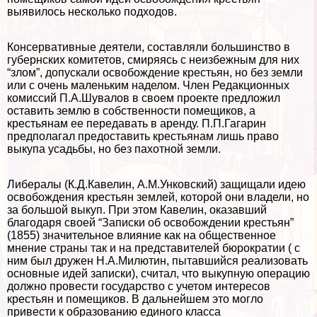
выявилось несколько подходов.
Консервативные деятели, составляли большинство в
губернских комитетов, смиряясь с неизбежным для них
“злом”, допускали освобождение крестьян, но без земли
или с очень маленьким наделом. Члeн Редакционных
комиссий П.А.Шувалов в своем проекте предложил
оставить землю в собственности помещиков, а
крестьянам ее передавать в аренду. П.П.Гагарин
предполагал предоставить крестьянам лишь право
выкупа усадьбы, но без пахотной земли.
Либералы (К.Д.Кавелин, А.М.Унковский) защищали идею
освобождения крестьян землей, которой они владели, но
за большой выкуп. При этом Кавелин, оказавший
благодаря своей “Записки об освобождении крестьян”
(1855) значительное влияние как на общественное
мнение страны так и на представителей бюрократии ( с
ним был дружен Н.А.Милютин, пытавшийся реализовать
основные идей записки), считал, что выкупную операцию
должно провести государство с учетом интересов
крестьян и помещиков. В дальнейшем это могло
привести к образованию единого класса