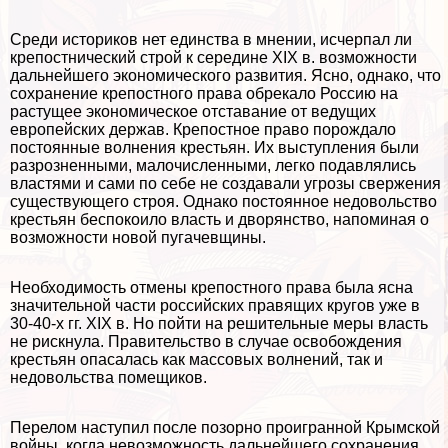
Среди историков нет единства в мнении, исчерпал ли
крепостнический строй к середине XIX в. возможности
дальнейшего экономического развития. Ясно, однако, что
сохранение крепостного права обрекало Россию на
растущее экономическое отставание от ведущих
европейских держав. Крепостное право порождало
постоянные волнения крестьян. Их выступления были
разрозненными, малочисленными, легко подавлялись
властями и сами по себе не создавали угрозы свержения
существующего строя. Однако постоянное недовольство
крестьян беспокоило власть и дворянство, напоминая о
возможности новой пугачевщины.
Необходимость отмены крепостного права была ясна
значительной части российских правящих кругов уже в
30-40-х гг. XIX в. Но пойти на решительные меры власть
не рискнула. Правительство в случае освобождения
крестьян опасалась как массовых волнений, так и
недовольства помещиков.
Перелом наступил после позорно проигранной Крымской
войны, когда невозможность дальнейшего сохранения