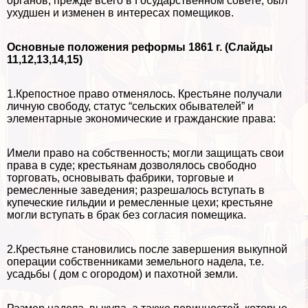
органов, прежде всего в Государственном совете, был
ухудшен и изменен в интересах помещиков.
Основные положения реформы 1861 г. (Слайды
11,12,13,14,15)
1.Крепостное право отменялось. Крестьяне получали
личную свободу, статус “сельских обывателей” и
элементарные экономические и гражданские права:
Имели право на собственность; могли защищать свои
права в суде; крестьянам дозволялось свободно
торговать, основывать фабрики, торговые и
ремесленные заведения; разрешалось вступать в
купеческие гильдии и ремесленные цехи; крестьяне
могли вступать в бpaк без согласия помещика.
2.Крестьяне становились после завершения выкупной
операции собственниками земельного надела, т.е.
усадьбы ( дом с огородом) и пахотной земли.