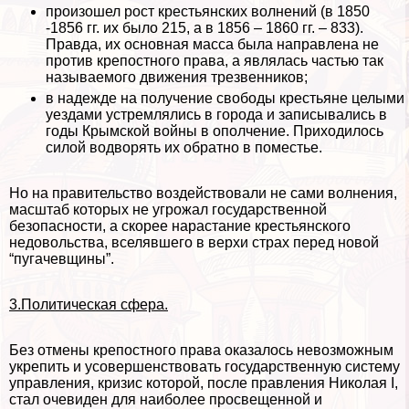
произошел рост крестьянских волнений (в 1850
-1856 гг. их было 215, а в 1856 – 1860 гг. – 833).
Правда, их основная масса была направлена не
против крепостного права, а являлась частью так
называемого движения трезвенников;
в надежде на получение свободы крестьяне целыми
уездами устремлялись в города и записывались в
годы Крымской войны в ополчение. Приходилось
силой водворять их обратно в поместье.
Но на правительство воздействовали не сами волнения,
масштаб которых не угрожал государственной
безопасности, а скорее нарастание крестьянского
недовольства, вселявшего в верхи страх перед новой
“пугачевщины”.
3.Политическая сфера.
Без отмены крепостного права оказалось невозможным
укрепить и усовершенствовать государственную систему
управления, кризис которой, после правления Николая I,
стал очевиден для наиболее просвещенной и