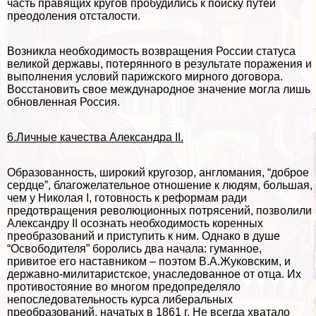
часть правящих кругов пробудились к поиску путей
преодоления отсталости.
Возникла необходимость возвращения России статуса
великой державы, потерянного в результате поражения и
выполнения условий парижского мирного договора.
Восстановить свое международное значение могла лишь
обновленная Россия.
6.Личные качества Александра II.
Образованность, широкий кругозор, англомания, “доброе
сердце”, благожелательное отношение к людям, большая,
чем у Николая I, готовность к реформам ради
предотвращения революционных потрясений, позволили
Александру II осознать необходимость коренных
преобразований и приступить к ним. Однако в душе
“Освободителя” боролись два начала: гуманное,
привитое его наставником – поэтом В.А.Жуковским, и
державно-милитаристское, унаследованное от отца. Их
противостояние во многом предопределяло
непоследовательность курса либеральных
преобразований, начатых в 1861 г. Не всегда хватало