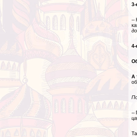
3-
--
ка
до
4-
О
А 
об
По
--
ца
Та