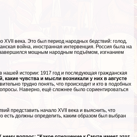
 XVII века. Это был период народных бедствий: голод,
данская война, иностранная интервенция. Россия была на
од завершился мощным народным подъёмом, изгнанием
 в нашей истории: 1917 год и последующая гражданская
й, какие чувства и мысли возникали у них в августе
вительно трудно понять, что происходит и кто в подобных
е вопросы. Наверно, ещё сложнее было сориентироваться
вий представить начало XVII века и выяснить, что
 то есть должны определить, каким образом был выбран
нему вопрос: “Какое отношение к Смуте имеет этот