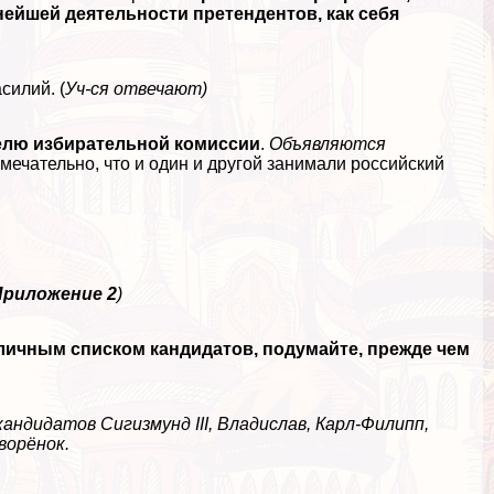
ьнейшей деятельности претендентов, как себя
силий. (
Уч-ся отвечают)
елю избирательной комиссии
.
Объявляются
ечательно, что и один и другой занимали российский
Приложение 2
)
личным списком кандидатов, подумайте, прежде чем
кандидатов Сигизмунд III, Владислав, Карл-Филипп,
ворёнок.