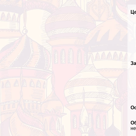
Ц
З
О
О
не