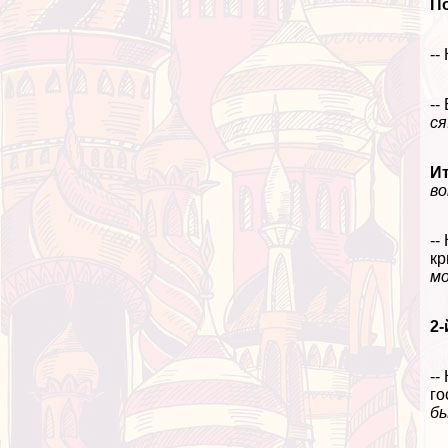
П
--
--
ся
Ит
во
--
кр
мо
2-
--
го
бы