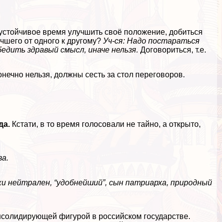
еустойчивое время улучшить своё положение, добиться
учшего от одного к другому?
Уч-ся: Надо постараться
бедить здравый смысл, иначе нельзя.
Договориться, т.е.
онечно нельзя, должны сесть за стол переговоров.
да.
Кстати, в то время голосовали не тайно, а открыто,
а.
и нейтрален, “удобнейший”, сын патриарха, природный
нсолидирующей фигурой в российском государстве.