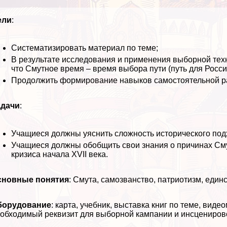
ели
:
Систематизировать материал по теме;
В результате исследования и применения выборной тех
что Смутное время – время выбора пути (путь для Росси
Продолжить формирование навыков самостоятельной раб
адачи
:
Учащиеся должны уяснить сложность исторического под
Учащиеся должны обобщить свои знания о причинах Сму
кризиса начала XVII века.
сновные понятия
: Смута, самозванство, патриотизм, единс
борудование
: карта, учебник, выставка книг по теме, ви
обходимый реквизит для выборной кампании и инсцениров