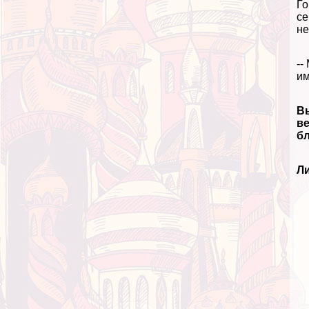
Го
се
не
--
и
Вы
ве
б
Л