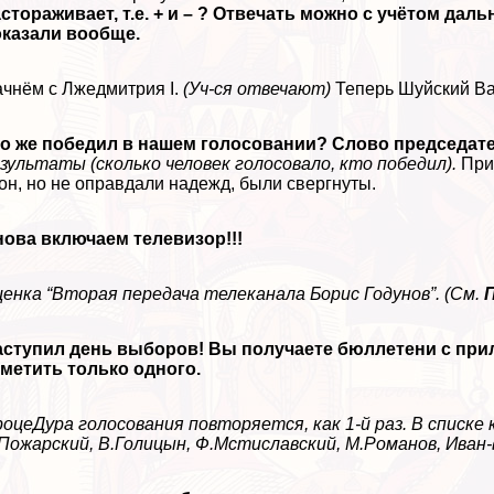
стораживает, т.е. + и – ? Отвечать можно с учётом дал
оказали вообще.
чнём с Лжедмитрия I.
(Уч-ся отвечают)
Теперь Шуйский Ва
то же победил в нашем голосовании? Слово председат
зультаты (сколько человек голосовало, кто победил).
Прим
он, но не оправдали надежд, были свергнуты.
ова включаем телевизор!!!
енка “Вторая передача телеканала Борис Годунов”. (См.
аступил день выборов! Вы получаете бюллетени с при
метить только одного.
оцеДypa голосования повторяется, как 1-й раз. В списке 
Пожарский, В.Голицын, Ф.Мстиславский, М.Романов, Иван-