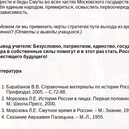
рести и беды Смуты во всех частях Московского государств
бя единым народом, примириться, осмыслить первоочередн
зависимость.
 Можем ли мы применить черты стратегии пути выхода из к
менно?
(Ответы и выводы учащихся.)
вод учителя: Безусловно, патриотизм, единство, госу
ра в собственные силы помогут и в этот раз стать Ро
лестящего будущего!
итература
Баpaбанов В.В. Справочные материалы по истории России
Профиздат, 2005. – С.72-88.
Морозова Л.Е. История России в лицах. Первая половина
М.: Школа-Пресс, 2000.
Морозова Л.Е. Смутное время в России. – М.: Знание, 19
Сказание Авраамия Палицына. – М.-Л., 1955.