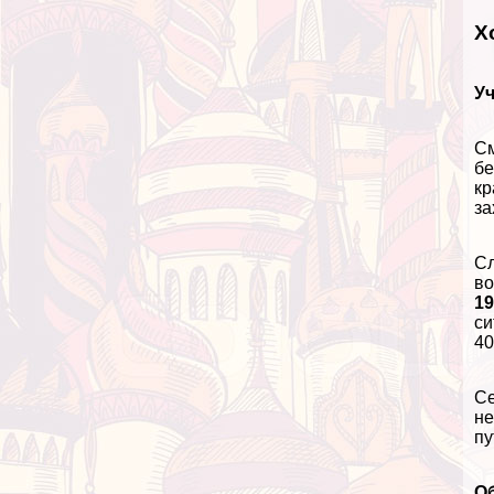
Х
Уч
См
бе
кр
за
Сл
во
19
си
40
Се
не
пу
Об