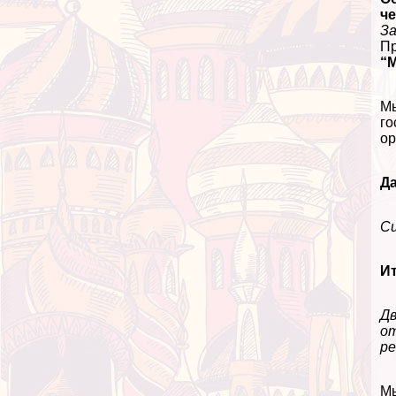
ч
За
Пp
“
Мы
го
ор
Да
Сц
Ит
Дв
от
р
Мы