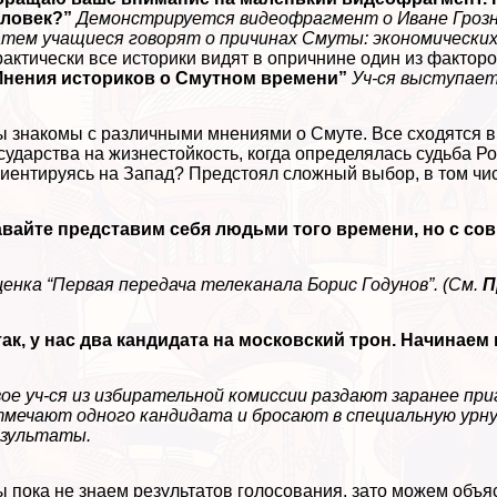
еловек?”
Демонстрируется видеофрагмент о Иване Грозно
тем учащиеся говорят о причинах Смуты: экономических,
aктически все историки видят в опричнине один из фактор
Мнения историков о Смутном времени”
Уч-ся выступает
 знакомы с различными мнениями о Смуте. Все сходятся в
сударства на жизнестойкость, когда определялась судьба Р
иентируясь на Запад? Предстоял сложный выбор, в том чи
вайте представим себя людьми того времени, но с со
енка “Первая передача телеканала Борис Годунов”. (См.
П
ак, у нас два кандидата на московский трон. Начинае
ое уч-ся из избирательной комиссии раздают заранее п
мечают одного кандидата и бросают в специальную урн
езультаты.
 пока не знаем результатов голосования, зато можем объя