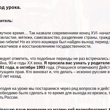
од урока.
итель:
утное время… Так назвали современники конец XVI- начало
звластие, мятежи, самозванство, разделение страны, граж
аю гибели! Но из этого кошмара был найден выход; пери
хватчиков и восстановлением государственности.
едует отметить, что подобные периоды не раз встречались
йна, 90-е годы XX века.
Я просила вас узнать у родителе
91 года, в октябре 1993
года.
(Учащиеся отвечают)
Дейст
туациях прав. Кто виноват и, что делать – исконно русски
0 лет назад.
годня на уроке мы постараемся через ряд вопросов и дейст
обходимо было сделать в то время для выхода из кризиса,
ть России.
ращаю ваше внимание на маленький видеофрагмент. К 