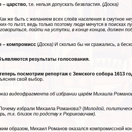
е – царство,
т.е. нельзя допускать безвластия.
(Доска)
 Как же быть с желанием всех слоёв населения в смутное н
ких-то льгот, ведь только поэтому люди мечутся в поисках л
говориться, пойти на уступки, в конце концов, должен по
е – компромисс
(
Доска)
И сколько бы ни сражались, а беск
бъявляются результаты голосования.
теперь посмотрим репортаж с Земского собора 1613 го
ъясняя свой выбор.
каз видеофрагмента об избрании царём Михаила Романов
 Почему избрали Михаила Романова? (
Молодой, политическ
рь, т.к. близок по родству к Рюриковичам).
ким образом, Михаил Романов оказался компромиссной ко