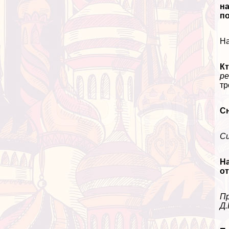
на
п
На
К
ре
тр
Сн
Сц
Н
от
Пр
Д.