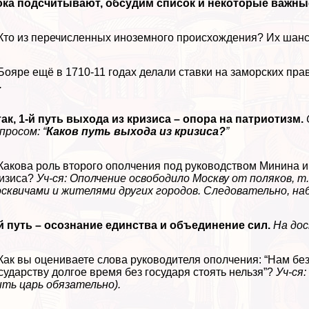
ока подсчитывают, обсудим список и некоторые важны
 Кто из перечисленных иноземного происхождения? Их ша
 Бояре ещё в 1710-11 годах делали ставки на заморских прав
.
ак, 1-й путь выхода из кризиса – опора на патриотизм.
просом: “
Каков путь выхода из кризиса?
”
 Какова роль второго ополчения под руководством Минина и 
изиса?
Уч-ся: Ополчение освободило Москву от поляков, т
сквичами и жителями других городов. Следовательно, н
й путь – осознание единства и объединение сил.
На до
 Как вы оцениваете слова руководителя ополчения: “Нам без
сударству долгое время без государя стоять нельзя”?
Уч-ся
ть царь обязательно).