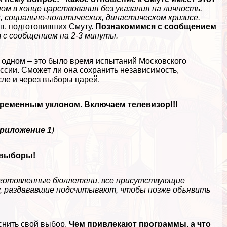
м в конце царствования без указания на личность.
 социально-политических, династическом кризисе.
ов, подготовивших Смуту.
Познакомимся с сообщением
 с сообщением на 2-3 минуты.
 одном – это было время испытаний Московского
оссии. Сможет ли она сохранить независимость,
сле и через выборы царей.
временным уклоном. Включаем телевизор!!!
риложение 1
)
м выборы!
риготовленные бюллетени, все присутствующие
у, раздававшие подсчитывают, чтобы позже объявить
снить свой выбор.
Чем привлекают программы, а что