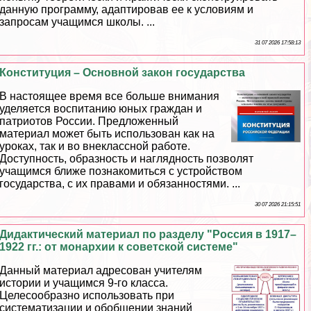
данную программу, адаптировав ее к условиям и
запросам учащимся школы. ...
31 07 2026 17:58:13
Конституция – Основной закон государства
В настоящее время все больше внимания
уделяется воспитанию юных граждан и
патриотов России. Предложенный
материал может быть использован как на
уроках, так и во внеклассной работе.
Доступность, образность и наглядность позволят
учащимся ближе познакомиться с устройством
государства, с их правами и обязанностями. ...
30 07 2026 21:15:51
Дидактический материал по разделу "Россия в 1917–
1922 гг.: от монархии к советской системе"
Данный материал адресован учителям
истории и учащимся 9-го класса.
Целесообразно использовать при
систематизации и обобщении знаний