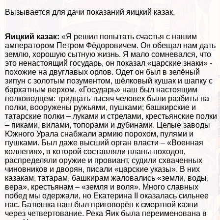
Вызывается для дачи показаний яицкий казак.
Яицкий казак:
«Я решил попытать счастья с нашим
амператором Петром Фёдоровичем. Он обещал нам дать
землю, хорошую сытную жизнь. Я мало сомневался, что
это ненастоящий государь, он показал «царские знаки» -
похожие на двуглавых орлов. Одет он был в зелёный
зипун с золотым позументом, шёлковый кушак и шапку с
бархатным верхом. «Государь» наш был настоящим
полководцем: тридцать тысяч человек были разбиты на
полки, вооружены ружьями, пушками; башкирские и
татарские полки – луками и стрелами, крестьянские полки
– пиками, вилами, топорами и дубинами. Целые заводы
Южного Урала снабжали армию порохом, пулями и
пушками. Был даже высший орган власти – «Военная
коллегия», в которой составляли планы походов,
распределяли оружие и провиант, судили схваченных
чиновников и дворян, писали «царские указы». В них
казакам, татарам, башкирам жаловались «земли, воды,
вера», крестьянам – «земля и воля». Много славных
побед мы одержали, но Екатерина II оказалась сильнее
нас. Батюшка наш был приговорён к cмepтной казни
через четвертование. Река Яик была переименована в