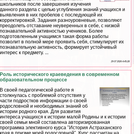
школьников после завершения изучения
данного раздела с целью углубления знаний учащихся и
выявления в них пробелов с последующей их
корректировкой. Задания разноуровневые, позволяют
преодолеть отставание неуверенных в себе, с низкой
познавательной активностью учеников. Более
подготовленным учащимся такая форма работы
позволит в полной мере проявить себя, стимулирует их
познавательную активность, формирует устойчивый
интерес к предмету. ...
29 07 2026 4:45:28
Роль исторического краеведения в современном
образовательном процессе
В своей педагогической работе я
столкнулась с проблемой отсутствия у
части подростков информации о своей
родословной и необходимых знаний об
истории родного края. Для развития
интереса учащихся к истории малой Родины и к истории
своей семьи мной составлена авторизированная
программа элективного курса "История Астpaxaнского
края в призме моей родословной". Курс рассчитан на