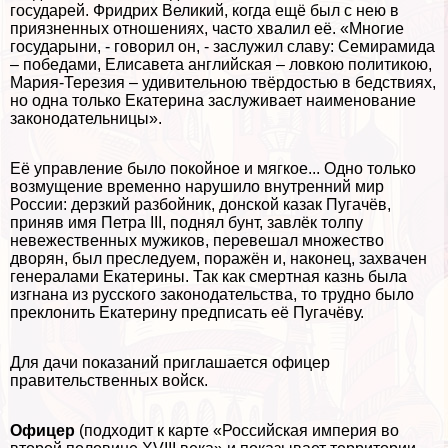
государей. Фридрих Великий, когда ещё был с нею в
приязненных отношениях, часто хвалил её. «Многие
государыни, - говорил он, - заслужил славу: Семирамида
– победами, Елисавета английская – ловкою политикою,
Мария-Терезия – удивительною твёрдостью в бедствиях,
но одна только Екатерина заслуживает наименование
законодательницы».
Её управление было покойное и мягкое... Одно только
возмущение временно нарушило внутренний мир
России: дерзкий разбойник, донской казак Пугачёв,
приняв имя Петра III, поднял бунт, завлёк толпу
невежественных мужиков, перевешал множество
дворян, был преследуем, поражён и, наконец, захвачен
генералами Екатерины. Так как cмepтная казнь была
изгнана из русского законодательства, то трудно было
преклонить Екатерину предписать её Пугачёву.
Для дачи показаний приглашается офицер
правительственных войск.
Офицер
(подходит к карте «Российская империя во