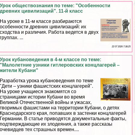
Урок обществознания по теме: "Особенности
древних цивилизаций". 11-й класс
На уроке в 11-м классе разбираются
особенности древних цивилизаций: их
сходства и различия. Работа ведется в двух
группах. ...
22 07 2026 7:38:25
Урок кубановедения в 4-м классе по теме:
"Малолетние узники гитлеровских концлагерей –
жители Кубани"
Разработка урока кубановедения по теме
"Дети – узники фашистских концлагерей".
На уроке учащиеся знакомятся со
страницами истории Кубани во время
Великой Отечественной войны и ужасах,
творимых фашистами на территории Кубани, о детях
Краснодарского края, попавших в застенки концлагерей
Германии. В статье приводятся документальные факты,
подтверждающие их злодеяния, а также рассказы
очевидцев тех страшных времен....