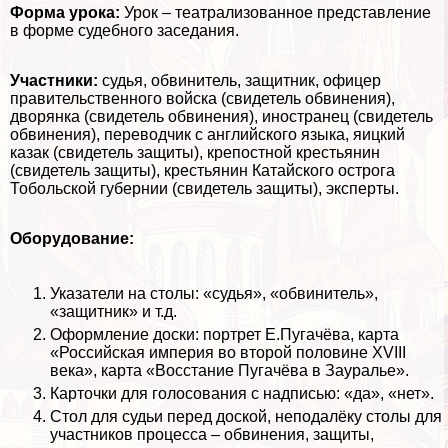
Форма урока:
Урок – театрализованное представление
в форме судебного заседания.
Участники:
судья, обвинитель, защитник, офицер
правительственного войска (свидетель обвинения),
дворянка (свидетель обвинения), иностранец (свидетель
обвинения), переводчик с английского языка, яицкий
казак (свидетель защиты), крепостной крестьянин
(свидетель защиты), крестьянин Катайского острога
Тобольской губернии (свидетель защиты), эксперты.
Оборудование:
Указатели на столы: «судья», «обвинитель»,
«защитник» и т.д.
Оформление доски: портрет Е.Пугачёва, карта
«Российская империя во второй половине XVIII
века», карта «Восстание Пугачёва в Зауралье».
Карточки для голосования с надписью: «да», «нет».
Стол для судьи перед доской, неподалёку столы для
участников процесса – обвинения, защиты,