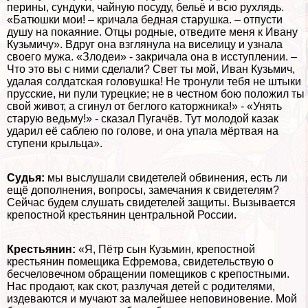
перины, сундуки, чайную посуду, бельё и всю рухлядь.
«Батюшки мои! – кричала бедная старушка. – отпусти
душу на покаяние. Отцы родные, отведите меня к Ивану
Кузьмичу». Вдруг она взглянула на виселицу и узнала
своего мужа. «Злодеи» - закричала она в исступлении. –
Что это вы с ними сделали? Свет ты мой, Иван Кузьмич,
удалая солдатская головушка! Не тронули тебя не штыки
прусские, ни пули турецкие; не в честном бою положил ты
свой живот, а сгинул от беглого каторжника!» - «Унять
старую ведьму!» - сказал Пугачёв. Тут молодой казак
ударил её саблею по голове, и она упала мёртвая на
ступени крыльца».
Судья:
мы выслушали свидетелей обвинения, есть ли
ещё дополнения, вопросы, замечания к свидетелям?
Сейчас будем слушать свидетелей защиты. Вызывается
крепостной крестьянин центральной России.
Крестьянин:
«Я, Пётр сын Кузьмин, крепостной
крестьянин помещика Ефремова, свидетельствую о
бесчеловечном обращении помещиков с крепостными.
Нас продают, как скот, разлучая детей с родителями,
издеваются и мучают за малейшее неповиновение. Мой