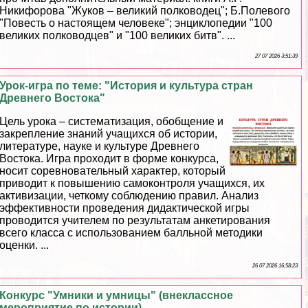
Никифорова "Жуков – великий полководец"; Б.Полевого
"Повесть о настоящем человеке"; энциклопедии "100
великих полководцев" и "100 великих битв". ...
27 07 2026 3:51:39
Урок-игра по теме: "История и культура стран
Древнего Востока"
Цель урока – систематизация, обобщение и
закрепление знаний учащихся об истории,
литературе, науке и культуре Древнего
Востока. Игра проходит в форме конкурса,
носит соревновательный хаpaктер, который
приводит к повышению самоконтроля учащихся, их
активизации, четкому соблюдению правил. Анализ
эффективности проведения дидактической игры
проводится учителем по результатам анкетирования
всего класса с использованием балльной методики
оценки. ...
26 07 2026 16:58:23
Конкурс "Умники и умницы" (внеклассное
мероприятие по истории)