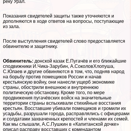
реку Урал.
Показания свидетелей защиты также уточняются и
дополняются в ходе ответов на вопросы, поступающие
из зала.
После выступления свидетелей слово предоставляется
обвинителю и защитнику.
Обвинитель:
донской казак Е.Пугачёв и его ближайшие
сподвижники И.Чика-Зарубин, А.СоколовХлопуша,
С.Юлаев и другие обвиняются в том, что, подняв народ
на борьбу против помещиков России и начав
крестьянскую войну, они нанесли ущерб экономике
страны, обострили внешнюю и внутреннюю
политическую обстановку. Кроме того, по мере
продвижения пугачёвских войск на значительные
территории страны вспыхивали стихийные восстания
крестьян. Восставшие убивали помещиков и громили их
усадьбы, разрушали города, расправлялись с офицерами
и солдатами захваченных крепостей и члeнами их семей.
Как мы слышали, А.С.Пушкин в «Капитанской дочке»
описал расправу восставших с комендантом