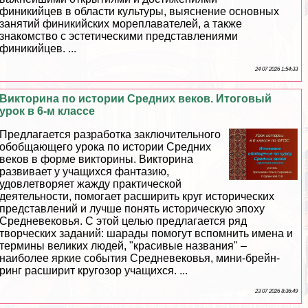
финикийцев в области культуры, выяснение основных
занятий финикийских мореплавателей, а также
знакомство с эстетическими представлениями
финикийцев. ...
24 07 2026 1:54:33
Викторина по истории Средних веков. Итоговый
урок в 6-м классе
Предлагается разработка заключительного
обобщающего урока по истории Средних
веков в форме викторины. Викторина
развивает у учащихся фантазию,
удовлетворяет жажду пpaктической
деятельности, помогает расширить круг исторических
представлений и лучше понять историческую эпоху
Средневековья. С этой целью предлагается ряд
творческих заданий: шарады помогут вспомнить имена и
термины великих людей, "красивые названия" –
наиболее яркие события Cредневековья, мини-брейн-
ринг расширит кругозор учащихся. ...
23 07 2026 8:36:49