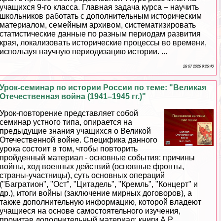
учащихся 9-го класса. Главная задача курса – научить
школьников работать с дополнительным историческим
материалом, семейным архивом, систематизировать
статистические данные по разным периодам развития
края, локализовать исторические процессы во времени,
используя научную периодизацию истории. ...
28 07 2026 9:26:40
Урок-семинар по истории России по теме: "Великая
Отечественная война (1941–1945 гг.)"
Урок-повторение представляет собой
семинар устного типа, опирается на
предыдущие знания учащихся о Великой
Отечественной войне. Специфика данного
урока состоит в том, чтобы повторить
пройденный материал - основные события: причины
войны, ход военных действий (основные фронты,
страны-участницы), суть основных операций
("Багратион", "Ост", "Цитадель", "Кремль", "Концерт" и
др.), итоги войны (заключение мирных договоров), а
также дополнительную информацию, которой владеют
учащиеся на основе самостоятельного изучения,
прочитав дополнительный материал: книги А.Р.