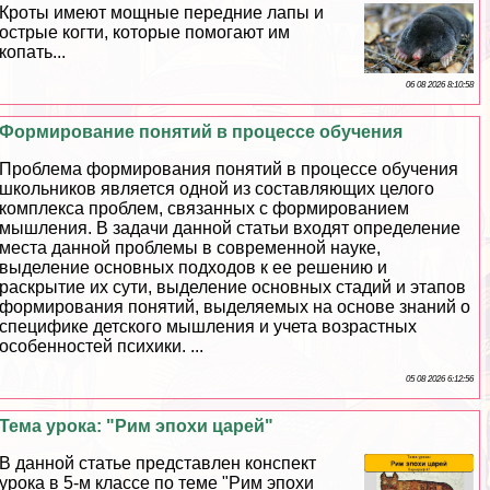
Кроты имеют мощные передние лапы и
острые когти, которые помогают им
копать...
06 08 2026 8:10:58
Формирование понятий в процессе обучения
Проблема формирования понятий в процессе обучения
школьников является одной из составляющих целого
комплекса проблем, связанных с формированием
мышления. В задачи данной статьи входят определение
места данной проблемы в современной науке,
выделение основных подходов к ее решению и
раскрытие их сути, выделение основных стадий и этапов
формирования понятий, выделяемых на основе знаний о
специфике детского мышления и учета возрастных
особенностей психики. ...
05 08 2026 6:12:56
Тема урока: "Рим эпохи царей"
В данной статье представлен конспект
урока в 5-м классе по теме "Рим эпохи