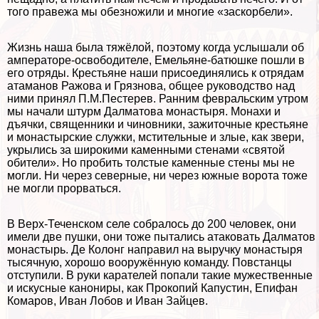
того правежа мы обезножили и многие «заскорбели».
Жизнь наша была тяжёлой, поэтому когда услышали об
амператоре-освободителе, Емельяне-батюшке пошли в
его отряды. Крестьяне наши присоединялись к отрядам
атаманов Ражова и Грязнова, общее руководство над
ними принял П.М.Пестерев. Ранним февральским утром
мы начали штурм Далматова монастыря. Монахи и
дъячки, священники и чиновники, зажиточные крестьяне
и монастырские служки, мстительные и злые, как звери,
укрылись за широкими каменными стенами «святой
обители». Но пробить толстые каменные стены мы не
могли. Ни через северные, ни через южные ворота тоже
не могли прорваться.
В Верх-Теченском селе собралось до 200 человек, они
имели две пушки, они тоже пытались атаковать Далматов
монастырь. Де Колонг направил на выручку монастыря
тысячную, хорошо вооружённую комaнду. Повстанцы
отступили. В руки карателей попали такие мужественные
и искусные канониры, как Прокопий Капустин, Епифан
Комаров, Иван Лобов и Иван Зайцев.