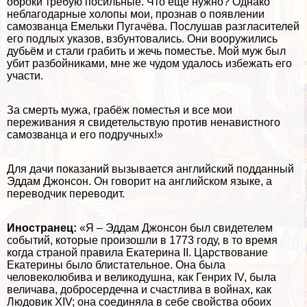
оброки требую посильные. Что ещё нужно? Однако
нeблагодарные холопы мои, прознав о появлении
самозванца Емельки Пугачёва. Послушав разгласителей
его подлых указов, взбунтовались. Они вооружились
дубьём и стали грабить и жечь поместье. Мой муж был
убит разбойниками, мне же чудом удалось избежать его
участи.
За cмepть мужа, грабёж поместья и все мои
переживания я свидетельствую против ненавистного
самозванца и его подручных!»
Для дачи показаний вызывается английский подданный
Эддам Джонсон. Он говорит на английском языке, а
переводчик переводит.
Иностранец:
«Я – Эддам Джонсон был свидетелем
событий, которые произошли в 1773 году, в то время
когда страной правила Екатерина II. Царствование
Екатерины было блистательное. Она была
человеколюбива и великодушна, как Генрих IV, была
величава, добросердечна и счастлива в войнах, как
Людовик XIV; она соединяла в себе свойства обоих