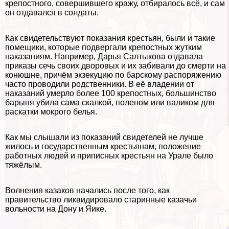
крепостного, совершившего кражу, отбиралось всё, и сам
он отдавался в солдаты.
Как свидетельствуют показания крестьян, были и такие
помещики, которые подвергали крепостных жутким
наказаниям. Например, Дарья Салтыкова отдавала
приказы сечь своих дворовых и их забивали до cмepти на
конюшне, причём экзекуцию по барскому распоряжению
часто проводили родственники. В её владении от
наказаний умерло более 100 крепостных, большинство
барыня убила сама скалкой, поленом или валиком для
раскатки мокрого белья.
Как мы слышали из показаний свидетелей не лучше
жилось и государственным крестьянам, положение
работных людей и приписных крестьян на Урале было
тяжёлым.
Волнения казаков начались после того, как
правительство ликвидировало старинные казачьи
вольности на Дону и Яике.