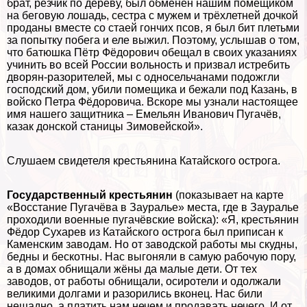
брат, резчик по дереву, был обменен нашим помещиком
на беговую лошадь, сестра с мужем и трёхлетней дочкой
проданы вместе со стаей гончих псов, я был бит плетьми
за попытку побега и еле выжил. Поэтому, услышав о том,
что батюшка Пётр Фёдорович обещал в своих указаниях
учинить во всей России вольность и призвал истребить
дворян-разорителей, мы с односельчанами подожгли
господский дом, убили помещика и бежали под Казань, в
войско Петра Фёдоровича. Вскоре мы узнали настоящее
имя нашего защитника – Емельян Иванович Пугачёв,
казак донской станицы Зимовейской».
Слушаем свидетеля крестьянина Катайского острога.
Государственный крестьянин
(показывает на карте
«Восстание Пугачёва в Зауралье» места, где в Зауралье
проходили военные пугачёвские войска): «Я, крестьянин
Фёдор Сухарев из Катайского острога был приписан к
Каменским заводам. Но от заводской работы мы скудны,
бедны и бескотны. Нас выгоняли в самую рабочую пору,
а в домах обнищали жёны да малые дети. От тех
заводов, от работы обнищали, осиротели и одолжали
великими долгами и разорились вконец. Нас били
нещадно, а платить нам нечем и продавать нечего. И от