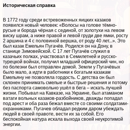
Историческая справка
В 1772 году среди встревоженных яицких казаков
появился новый человек: «Волосы на голове тёмно-
русые и борода чёрная с сединой, от золотухи на левом
виску шрам, а ниже правой и левой гpyди две ямки, росту
2 аршина и 4 с половиной вершка, от роду 40 лет...». Это
был казак Емельян Пугачёв. Родился он на Дону, в
станице Зимовейской. С 17 лет Пугачёв служил в
казачьих полках, участвовал в Семилетней и русско-
турецкой войнах, получил младший офицерский чин, но
по болезни был отправлен домой. Земли у Пугачёвых
было мало, а идти в работники к богатым казакам
Емельяну не позволяла гордость. С детства он был
склонен принимать смелые и быстрые решения и потому
без паспорта самовольно ушёл в бега – искать лучшей
жизни. Побывал на Кавказе, на Украине, был атаманом
ватаги вольных казаков-разбойников, дважды попадал
под арест и оба раза бежал вместе со своими солдатами-
охранниками. Пугачев обладал редким даром убеждать
людей в своей правоте, вести их за собой. Его
беспокойная натура искала выхода своей неукротимой
энергии.