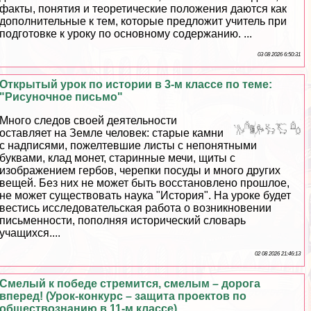
факты, понятия и теоретические положения даются как
дополнительные к тем, которые предложит учитель при
подготовке к уроку по основному содержанию. ...
03 08 2026 6:50:31
Открытый урок по истории в 3-м классе по теме:
"Рисуночное письмо"
Много следов своей деятельности
оставляет на Земле человек: старые камни
с надписями, пожелтевшие листы с непонятными
буквами, клад монет, старинные мечи, щиты с
изображением гербов, черепки посуды и много других
вещей. Без них не может быть восстановлено прошлое,
не может существовать наука "История". На уроке будет
вестись исследовательская работа о возникновении
письменности, пополняя исторический словарь
учащихся....
02 08 2026 21:46:13
Смелый к победе стремится, смелым – дорога
вперед! (Урок-конкурс – защита проектов по
обществознанию в 11-м классе)