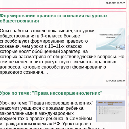
21 07 2026 19:27:27
Формирование правового сознания на уроках
обществознания
Опыт работы в школе показывает, что уроки
обществознания в 9-х классе больше
способствуют формированию правового
сознания, чем уроки в 10–11-х классах,
которые носят обобщенный хаpaктер, на
которых рассматривают обществоведческие вопросы. Но
тем не менее в них присутствуют элементы правовых
вопросов, которые способствуют формированию
правового сознания....
20 07 2026 14:58:39
Урок по теме: "Права несовершеннолетних"
Урок по теме "Права несовершеннолетних"
знакомит учащихся с правами ребенка,
закрепленными в международных
документах о правах ребёнка, в Семейном
и Гражданском кодексах РФ. Урок нацелен
на формирование у учащихся умения работать с