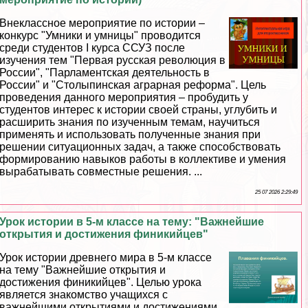
Внеклассное мероприятие по истории –
конкурс "Умники и умницы" проводится
среди студентов I курса ССУЗ после
изучения тем "Первая русская революция в
России", "Парламентская деятельность в
России" и "Столыпинская аграрная реформа". Цель
проведения данного мероприятия – пробудить у
студентов интерес к истории своей страны, углубить и
расширить знания по изученным темам, научиться
применять и использовать полученные знания при
решении ситуационных задач, а также способствовать
формированию навыков работы в коллективе и умения
выpaбатывать совместные решения. ...
25 07 2026 2:29:49
Урок истории в 5-м классе на тему: "Важнейшие
открытия и достижения финикийцев"
Урок истории древнего мира в 5-м классе
на тему "Важнейшие открытия и
достижения финикийцев". Целью урока
является знакомство учащихся с
важнейшими открытиями и достижениями