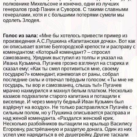
полковнике Михельсоне и конечно, одни из лучших
генералов граф Панин и Суворов. С такими славными
генералами, хотя и с большими потерями сумели мы
одолеть Злодея.
Голос из зала:
«Мне бы хотелось привести пример из
произведения А.С.Пушкина «Капитанская дочка». Вот как
он описывает взятие Белгородской крепости и расправу с
комендантом: «Который комендант? – спросил
самозванец. Урядник выступил из толпы и указал на
Ивана Кузьмича. Пугачев грозно взглянул на старика и
сказал ему: «Как ты смел противиться мне, своему
государю?» комендант, изнемогая от раны, собрал
последние силы и отвечал твёрдым голосом: «Ты мне не
государь, ты вор и самозванец, слышь ты!» Пугачев
мрачно нахмурился и махнул белым платком. Несколько
казаков подхватили старого капитана и потащили к
виселице. И через минуту бедный Иван Кузьмич был
вздёрнут на воздух». Не только расправлялся Пугачёв с
сильным полом, но у Пушкина описывается расправа и
над женой коменданта. «Раздался женский крик.
Несколько разбойников вытащили на крыльцо Василису
Егоровну, растрёпанную и раздетую донага. Один из них
успел уже нарядиться в её душегрейку. Другие таскали