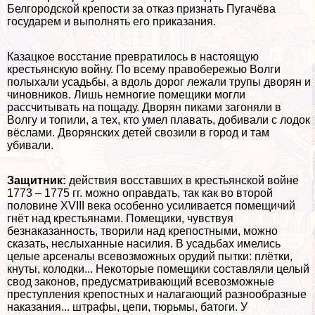
Белгородской крепости за отказ признать Пугачёва
государем и выполнять его приказания.
Казацкое восстание превратилось в настоящую
крестьянскую войну. По всему правобережью Волги
полыхали усадьбы, а вдоль дорог лежали трупы дворян и
чиновников. Лишь немногие помещики могли
рассчитывать на пощаду. Дворян пиками загоняли в
Волгу и топили, а тех, кто умел плавать, добивали с лодок
вёслами. Дворянских детей свозили в город и там
убивали.
Защитник:
действия восставших в крестьянской войне
1773 – 1775 гг. можно оправдать, так как во второй
половине XVIII века особенно усиливается помещичий
гнёт над крестьянами. Помещики, чувствуя
безнаказанность, творили над крепостными, можно
сказать, неслыханные насилия. В усадьбах имелись
целые арсеналы всевозможных орудий пытки: плётки,
кнуты, колодки... Некоторые помещики составляли целый
свод законов, предусматривающий всевозможные
преступления крепостных и налагающий разнообразные
наказания... штрафы, цепи, тюрьмы, батоги. У