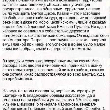
второй половине XVIII века» и показывает территории
занятые восставшими): «Восстание пугачёвцев
распространилось на обширные территории, нелегко
было усмирить бунтовщиков. Казаки – это настоящие
разбойники, они грабили суда, проходившие по широкой
реке Яик и даже по морю Каспийскому. К яицким казакам
явился беглый донской казак Емельян Пугачёв. Ни один
человек не соединял в себе столько дерзости и
ничтожества, как этот низкий обманщик. Он выдавал себя
за императора Петра III, простодушные казаки поверили
ему. Главной причиной его успехов в войне было малое
внимание, обращаемое на первые шаги мятежа.
В городах и селениях, покорённых им, он казнил без
разбора всех дворян и чиновников, принимал в шайку
свою только чернь, позволял ей пить и грабить, сколько
она хотела. Ужас распространялся во всех местах, куда
он приближался.
Но ведь на то мы и солдаты, верные императрице
Екатерине II, владеющие боевым искусством, да и
генералы наши храбры и умны, скажу об Александре
Ильиче Бибикове, о генерале Ларионове, генерал-
майоре князе Голицыне (который освободил Оренбург),