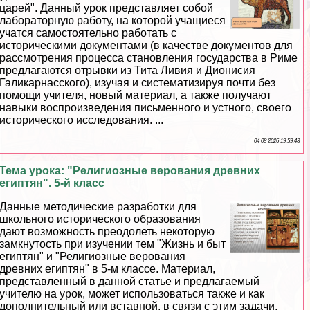
царей". Данный урок представляет собой
лабораторную работу, на которой учащиеся
учатся самостоятельно работать с
историческими документами (в качестве документов для
рассмотрения процесса становления государства в Риме
предлагаются отрывки из Тита Ливия и Дионисия
Галикарнасского), изучая и систематизируя почти без
помощи учителя, новый материал, а также получают
навыки воспроизведения письменного и устного, своего
исторического исследования. ...
04 08 2026 19:59:43
Тема урока: "Религиозные верования древних
египтян". 5-й класс
Данные методические разработки для
школьного исторического образования
дают возможность преодолеть некоторую
замкнутость при изучении тем "Жизнь и быт
египтян" и "Религиозные верования
древних египтян" в 5-м классе. Материал,
представленный в данной статье и предлагаемый
учителю на урок, может использоваться также и как
дополнительный или вставной, в связи с этим задачи,