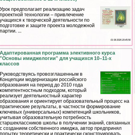
Урок предполагает реализацию задач
проектной технологии – привлечение
учащихся к творческой деятельности по
подготовке и защите проекта молодежной
партии. ...
01 08 2026 20:45:56
Адаптированная программа элективного курса
"Основы имиджелогии" для учащихся 10–11-х
классов
Руководствуясь провозглашенным в
Концепции модернизации российского
образования на период до 2010 года
компетентностным подходом, который
реализует деятельностный хаpaктер
образования и ориентирует образовательный процесс на
пpaктические результаты, в частности формирование
ключевых (универсальных) компетенций школьников,
учитывая образовательную потребность
старшеклассников школы в получении знаний, связанных
с созданием собственного имиджа, автор предпринял
попытку теоретически и пpaктически сконструировать