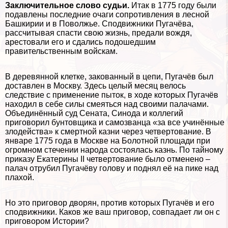
Заключительное слово судьи.
Итак в 1775 году были
подавлены последние очаги сопротивления в лесной
Башкирии и в Поволжье. Сподвижники Пугачёва,
рассчитывая спасти свою жизнь, предали вождя,
арестовали его и сдались подошедшим
правительственным войскам.
В деревянной клетке, закованный в цепи, Пугачёв был
доставлен в Москву. Здесь целый месяц велось
следствие с применение пыток, в ходе которых Пугачёв
находил в себе силы смеяться над своими палачами.
Объединённый суд Сената, Синода и коллегий
приговорил бунтовщика и самозванца «за все учинённые
злодейства» к cмepтной казни через четвертование. В
январе 1775 года в Москве на Болотной площади при
огромном стечении народа состоялась казнь. По тайному
приказу Екатерины II четвертование было отменено –
палач отрубил Пугачёву голову и поднял её на пике над
плахой.
Но это приговор дворян, против которых Пугачёв и его
сподвижники. Каков же ваш приговор, совпадает ли он с
приговором Истории?