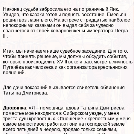
Наконец судьба забросила его на пограничный Яик.
Увидев, что казаки готовы поднять восстание, Емельян
решил возглавить его. На встрече с тридцатью наиболее
непокорными казаками он выдал себя за чудесно
спасшегося от своей коварной жены императора Петра
III.
Итак, мы начинаем наше судебное заседание. Для того,
чтобы принять решение, мы должны обсудить события,
которые происходили в XVIII веке и рассмотреть личность
Пугачёва как человека и как организатора крестьянских
волнений.
Для дачи показаний вызывается свидетель обвинения
Татьяна Дмитриева.
Дворянка:
«Я – помещица, вдова Татьяна Дмитриева,
поместье моё находится в Сибирском уезде, у меня
триста душ крепостных. Отношение к крепостным у меня
самое милостивое: работают они на господской земле
всего пять дней в неделю, продаю только семьями,