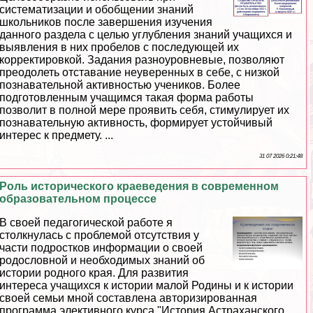
систематизации и обобщении знаний
школьников после завершения изучения
данного раздела с целью углубления знаний учащихся и
выявления в них пробелов с последующей их
корректировкой. Задания разноуровневые, позволяют
преодолеть отставание неуверенных в себе, с низкой
познавательной активностью учеников. Более
подготовленным учащимся такая форма работы
позволит в полной мере проявить себя, стимулирует их
познавательную активность, формирует устойчивый
интерес к предмету. ...
31 07 2026 0:21:48
Роль исторического краеведения в современном
образовательном процессе
В своей педагогической работе я
столкнулась с проблемой отсутствия у
части подростков информации о своей
родословной и необходимых знаний об
истории родного края. Для развития
интереса учащихся к истории малой Родины и к истории
своей семьи мной составлена авторизированная
программа элективного курса "История Астpaxaнского