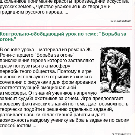
школьников понимание красоты произведений искусства
русских земель, чувство уважения к их творцам и
традициям русского народа. ...
09 07 2026 15:56:29
Контрольно-обобщающий урок по теме: "Борьба за
огонь"
В основе урока – материал из романа Ж.
Рони-старшего "Борьба за огонь",
приключения героев которого заставляют
сразу погрузиться в атмосферу
первобытного общества. Поэтому в игре
широко используются отрывки из книги в
сочетании с рисунками для формирования
соответствующей эмоциональной
атмосферы. От знаний учеников напрямую
зависит судьба охотников за огнем. Игра предполагает
проверку фактических знаний по теме, дает возможность
творчески подойти к решению отдельных заданий,
развивает навыки коллективной работы и дает
возможность каждому ученику выбрать задание по своим
способностям....
08 07 2026 6:23:23