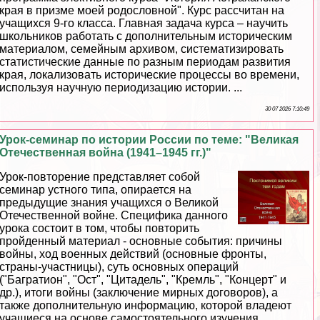
края в призме моей родословной". Курс рассчитан на
учащихся 9-го класса. Главная задача курса – научить
школьников работать с дополнительным историческим
материалом, семейным архивом, систематизировать
статистические данные по разным периодам развития
края, локализовать исторические процессы во времени,
используя научную периодизацию истории. ...
30 07 2026 7:10:49
Урок-семинар по истории России по теме: "Великая
Отечественная война (1941–1945 гг.)"
Урок-повторение представляет собой
семинар устного типа, опирается на
предыдущие знания учащихся о Великой
Отечественной войне. Специфика данного
урока состоит в том, чтобы повторить
пройденный материал - основные события: причины
войны, ход военных действий (основные фронты,
страны-участницы), суть основных операций
("Багратион", "Ост", "Цитадель", "Кремль", "Концерт" и
др.), итоги войны (заключение мирных договоров), а
также дополнительную информацию, которой владеют
учащиеся на основе самостоятельного изучения,