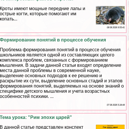
Кроты имеют мощные передние лапы и
острые когти, которые помогают им
копать...
08 08 2026 9:55:41
Формирование понятий в процессе обучения
Проблема формирования понятий в процессе обучения
школьников является одной из составляющих целого
комплекса проблем, связанных с формированием
мышления. В задачи данной статьи входят определение
места данной проблемы в современной науке,
выделение основных подходов к ее решению и
раскрытие их сути, выделение основных стадий и этапов
формирования понятий, выделяемых на основе знаний о
специфике детского мышления и учета возрастных
особенностей психики. ...
07 08 2026 5:34:44
Тема урока: "Рим эпохи царей"
В данной статье представлен конспект