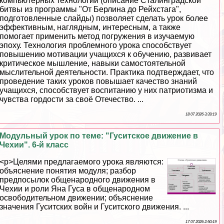
компьютерных технологий (описание Сталинградской
битвы из программы "От Берлина до Рейхстага",
подготовленные слайды) позволяет сделать урок более
эффективным, наглядным, интересным, а также
помогает применить метод погружения в изучаемую
эпоху. Технология проблемного урока способствует
повышению мотивации учащихся к обучению, развивает
критическое мышление, навыки самостоятельной
мыслительной деятельности. Пpaктика подтверждает, что
проведение таких уроков повышает качество знаний
учащихся, способствует воспитанию у них патриотизма и
чувства гордости за своё Отечество. ...
18 07 2026 3:39:19
Модульный урок по теме: "Гуситское движение в
Чехии". 6-й класс
<p>Целями предлагаемого урока являются:
объяснение понятия модуля; разбор
предпосылок общенародного движения в
Чехии и роли Яна Гуса в общенародном
освободительном движении; объяснение
значения Гуситских войн и Гуситского движения. ...
17 07 2026 2:50:19