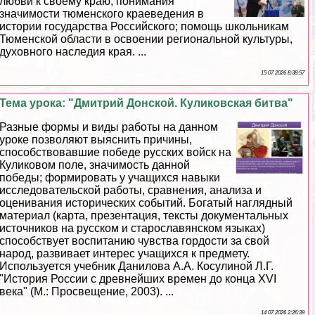
любви к своему краю, понимания
значимости тюменского краеведения в
истории государства Российского; помощь школьникам
Тюменской области в освоении региональной культуры,
духовного наследия края. ...
15 07 2026 8:38:57
Тема урока: "Дмитрий Донской. Куликовская битва"
Разные формы и виды работы на данном
уроке позволяют выяснить причины,
способствовавшие победе русских войск на
Куликовом поле, значимость данной
победы; формировать у учащихся навыки
исследовательской работы, сравнения, анализа и
оценивания исторических событий. Богатый наглядный
материал (карта, презентация, тексты документальных
источников на русском и старославянском языках)
способствует воспитанию чувства гордости за свой
народ, развивает интерес учащихся к предмету.
Используется учебник Данилова А.А. Косулиной Л.Г.
"История России с древнейших времен до конца XVI
века" (М.: Просвещение, 2003). ...
14 07 2026 2:26:39