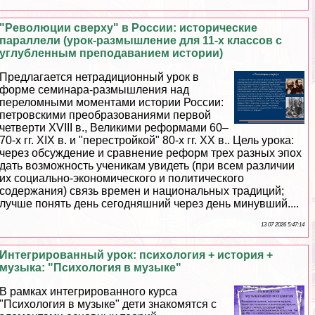
"Революции сверху" в России: исторические
параллели (урок-размышление для 11-х классов с
углубленным преподаванием истории)
Предлагается нетрадиционный урок в
форме семинара-размышления над
переломными моментами истории России:
петровскими преобразованиями первой
четверти XVIII в., Великими реформами 60–
70-х гг. XIX в. и "перестройкой" 80-х гг. ХХ в.. Цель урока:
через обсуждение и сравнение реформ трех разных эпох
дать возможность ученикам увидеть (при всем различии
их социально-экономического и политического
содержания) связь времен и национальных традиций;
лучше понять день сегодняшний через день минувший....
13 07 2026 5:47:14
Интегрированный урок: психология + история +
музыка: "Психология в музыке"
В рамках интегрированного курса
"Психология в музыке" дети знакомятся с