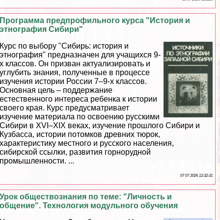
Программа предпрофильного курса "История и
этнография Сибири"
Курс по выбору "Сибирь: история и
этнография" предназначен для учащихся 9-
х классов. Он призван актуализировать и
углубить знания, полученные в процессе
изучения истории России 7–9-х классов.
Основная цель – поддержание
естественного интереса ребенка к истории
своего края. Курс предусматривает
изучение материала по освоению русскими
Сибири в XVI–XIX веках, изучение прошлого Сибири и
Кузбасса, истории потомков древних тюрок,
хаpaктеристику местного и русского населения,
сибирской ссылки, развития горнорудной
промышленности. ...
07 07 2026 12:32:31
Урок обществознания по теме: "Личность и
общение". Технология модульного обучения