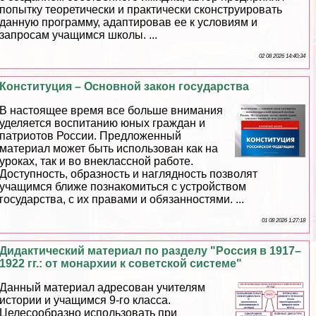
попытку теоретически и пpaктически сконструировать
данную программу, адаптировав ее к условиям и
запросам учащимся школы. ...
02 08 2026 14:40:34
Конституция – Основной закон государства
В настоящее время все больше внимания
уделяется воспитанию юных граждан и
патриотов России. Предложенный
материал может быть использован как на
уроках, так и во внеклассной работе.
Доступность, образность и наглядность позволят
учащимся ближе познакомиться с устройством
государства, с их правами и обязанностями. ...
01 08 2026 1:27:18
Дидактический материал по разделу "Россия в 1917–
1922 гг.: от монархии к советской системе"
Данный материал адресован учителям
истории и учащимся 9-го класса.
Целесообразно использовать при