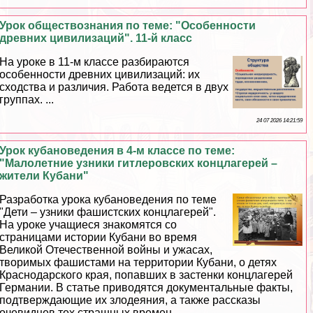
Урок обществознания по теме: "Особенности
древних цивилизаций". 11-й класс
На уроке в 11-м классе разбираются
особенности древних цивилизаций: их
сходства и различия. Работа ведется в двух
группах. ...
24 07 2026 14:21:59
Урок кубановедения в 4-м классе по теме:
"Малолетние узники гитлеровских концлагерей –
жители Кубани"
Разработка урока кубановедения по теме
"Дети – узники фашистских концлагерей".
На уроке учащиеся знакомятся со
страницами истории Кубани во время
Великой Отечественной войны и ужасах,
творимых фашистами на территории Кубани, о детях
Краснодарского края, попавших в застенки концлагерей
Германии. В статье приводятся документальные факты,
подтверждающие их злодеяния, а также рассказы
очевидцев тех страшных времен....