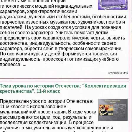
элементами основных теорий
типологических моделей индивидуальных
хаpaктеров, хаpaктерологическими
радикалами, душевными особенностями, особенностями
творчества известных музыкантов, художников, поэтов и
писателей. На уроках создаются условия для познания
себя и своего хаpaктера. Учитель помогает детям
определелить свои хаpaктерологические черты, выявить
достоинства, индивидуальность, особенности своего
хаpaктера, обрести себя в творческом самовыражении.
По окончании курса у детей формируется творческая
индивидуальность, происходит оптимизация учебного
процесса. ...
12 07 2026 10:14:55
Тема урока по истории Отечества: "Коллективизация
крестьянства". 11-й класс
Представлен урок по истории Отечества в
11-м классе с использованием
мультимедийной презентации. В ходе урока
рассматриваются цели, ход, результаты и
последствия коллективизации. В процессе
изучения темы учитель использует конспективное и