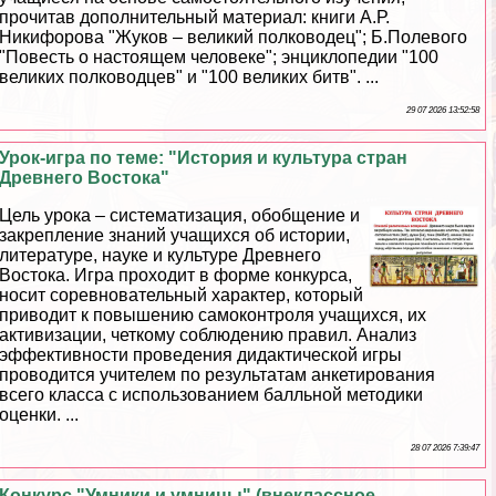
прочитав дополнительный материал: книги А.Р.
Никифорова "Жуков – великий полководец"; Б.Полевого
"Повесть о настоящем человеке"; энциклопедии "100
великих полководцев" и "100 великих битв". ...
29 07 2026 13:52:58
Урок-игра по теме: "История и культура стран
Древнего Востока"
Цель урока – систематизация, обобщение и
закрепление знаний учащихся об истории,
литературе, науке и культуре Древнего
Востока. Игра проходит в форме конкурса,
носит соревновательный хаpaктер, который
приводит к повышению самоконтроля учащихся, их
активизации, четкому соблюдению правил. Анализ
эффективности проведения дидактической игры
проводится учителем по результатам анкетирования
всего класса с использованием балльной методики
оценки. ...
28 07 2026 7:39:47
Конкурс "Умники и умницы" (внеклассное