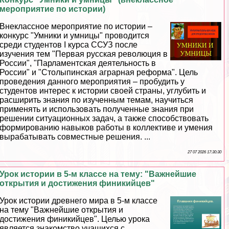
мероприятие по истории)
Внеклассное мероприятие по истории –
конкурс "Умники и умницы" проводится
среди студентов I курса ССУЗ после
изучения тем "Первая русская революция в
России", "Парламентская деятельность в
России" и "Столыпинская аграрная реформа". Цель
проведения данного мероприятия – пробудить у
студентов интерес к истории своей страны, углубить и
расширить знания по изученным темам, научиться
применять и использовать полученные знания при
решении ситуационных задач, а также способствовать
формированию навыков работы в коллективе и умения
выpaбатывать совместные решения. ...
27 07 2026 17:30:30
Урок истории в 5-м классе на тему: "Важнейшие
открытия и достижения финикийцев"
Урок истории древнего мира в 5-м классе
на тему "Важнейшие открытия и
достижения финикийцев". Целью урока
является знакомство учащихся с