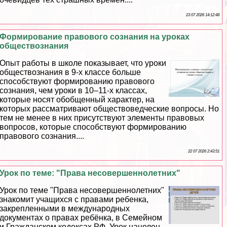
23 07 2026 14:12:48
Формирование правового сознания на уроках
обществознания
Опыт работы в школе показывает, что уроки
обществознания в 9-х классе больше
способствуют формированию правового
сознания, чем уроки в 10–11-х классах,
которые носят обобщенный хаpaктер, на
которых рассматривают обществоведческие вопросы. Но
тем не менее в них присутствуют элементы правовых
вопросов, которые способствуют формированию
правового сознания....
22 07 2026 2:43:51
Урок по теме: "Права несовершеннолетних"
Урок по теме "Права несовершеннолетних"
знакомит учащихся с правами ребенка,
закрепленными в международных
документах о правах ребёнка, в Семейном
и Гражданском кодексах РФ. Урок нацелен