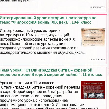
развитию музея. ...
20 07 2026 0:55:59
Интегрированный урок: история + литература по
теме: "Философия войны XIX века". 10-й класс
Интегрированный урок истории и
литературы в 10-м классе, изучающий
историко-философские аспекты войн XIX
века. Основной целью урока служит
создание условий развития креативного и
исследовательского мышления обучающихся....
19 07 2026 1:58:16
Тема урока: "Сталинградская битва – коренной
перелом в ходе Второй мировой войны". 11-й класс
Урок по истории в 11-м классе
"Сталинградская битва – коренной перелом
в ходе Второй мировой войны" разработан
на основе технологии проведения
проблемного урока с использованием
информационных технологий. Использование