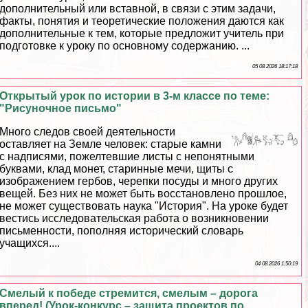
дополнительный или вставной, в связи с этим задачи,
факты, понятия и теоретические положения даются как
дополнительные к тем, которые предложит учитель при
подготовке к уроку по основному содержанию. ...
05 08 2026 18:17:18
Открытый урок по истории в 3-м классе по теме:
"Рисуночное письмо"
Много следов своей деятельности
оставляет на Земле человек: старые камни
с надписями, пожелтевшие листы с непонятными
буквами, клад монет, старинные мечи, щиты с
изображением гербов, черепки посуды и много других
вещей. Без них не может быть восстановлено прошлое,
не может существовать наука "История". На уроке будет
вестись исследовательская работа о возникновении
письменности, пополняя исторический словарь
учащихся....
04 08 2026 1:50:19
Смелый к победе стремится, смелым – дорога
вперед! (Урок-конкурс – защита проектов по