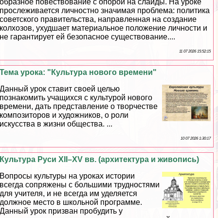
образное повествование с опорой на слайды. На уроке
прослеживается личностно значимая проблема: политика
советского правительства, направленная на создание
колхозов, ухудшает материальное положение личности и
не гарантирует ей безопасное существование....
11 07 2026 15:52:15
Тема урока: "Культура нового времени"
Данный урок ставит своей целью
познакомить учащихся с культурой нового
времени, дать представление о творчестве
композиторов и художников, о роли
искусства в жизни общества. ...
10 07 2026 1:30:17
Культура Руси XII–XV вв. (архитектура и живопись)
Вопросы культуры на уроках истории
всегда сопряжены с большими трудностями
для учителя, и не всегда им уделяется
должное место в школьной программе.
Данный урок призван пробудить у