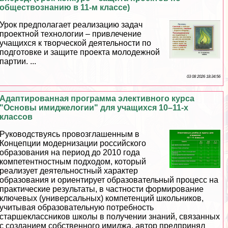
обществознанию в 11-м классе)
Урок предполагает реализацию задач
проектной технологии – привлечение
учащихся к творческой деятельности по
подготовке и защите проекта молодежной
партии. ...
03 08 2026 18:34:56
Адаптированная программа элективного курса
"Основы имиджелогии" для учащихся 10–11-х
классов
Руководствуясь провозглашенным в
Концепции модернизации российского
образования на период до 2010 года
компетентностным подходом, который
реализует деятельностный хаpaктер
образования и ориентирует образовательный процесс на
пpaктические результаты, в частности формирование
ключевых (универсальных) компетенций школьников,
учитывая образовательную потребность
старшеклассников школы в получении знаний, связанных
с созданием собственного имиджа, автор предпринял