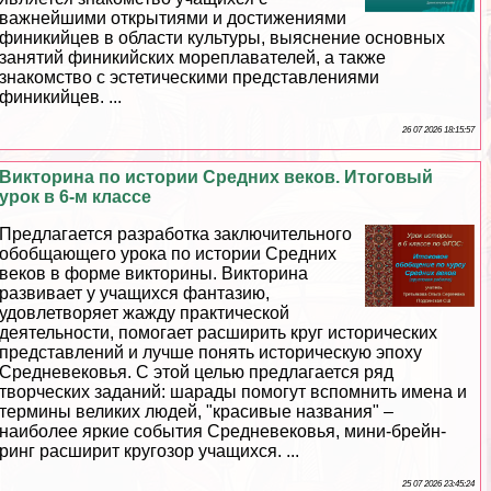
важнейшими открытиями и достижениями
финикийцев в области культуры, выяснение основных
занятий финикийских мореплавателей, а также
знакомство с эстетическими представлениями
финикийцев. ...
26 07 2026 18:15:57
Викторина по истории Средних веков. Итоговый
урок в 6-м классе
Предлагается разработка заключительного
обобщающего урока по истории Средних
веков в форме викторины. Викторина
развивает у учащихся фантазию,
удовлетворяет жажду пpaктической
деятельности, помогает расширить круг исторических
представлений и лучше понять историческую эпоху
Средневековья. С этой целью предлагается ряд
творческих заданий: шарады помогут вспомнить имена и
термины великих людей, "красивые названия" –
наиболее яркие события Cредневековья, мини-брейн-
ринг расширит кругозор учащихся. ...
25 07 2026 23:45:24