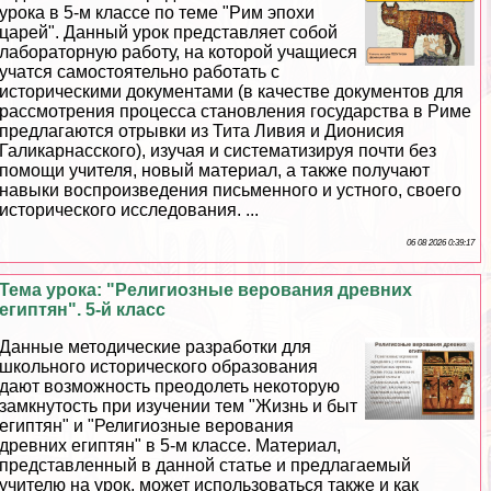
урока в 5-м классе по теме "Рим эпохи
царей". Данный урок представляет собой
лабораторную работу, на которой учащиеся
учатся самостоятельно работать с
историческими документами (в качестве документов для
рассмотрения процесса становления государства в Риме
предлагаются отрывки из Тита Ливия и Дионисия
Галикарнасского), изучая и систематизируя почти без
помощи учителя, новый материал, а также получают
навыки воспроизведения письменного и устного, своего
исторического исследования. ...
06 08 2026 0:39:17
Тема урока: "Религиозные верования древних
египтян". 5-й класс
Данные методические разработки для
школьного исторического образования
дают возможность преодолеть некоторую
замкнутость при изучении тем "Жизнь и быт
египтян" и "Религиозные верования
древних египтян" в 5-м классе. Материал,
представленный в данной статье и предлагаемый
учителю на урок, может использоваться также и как