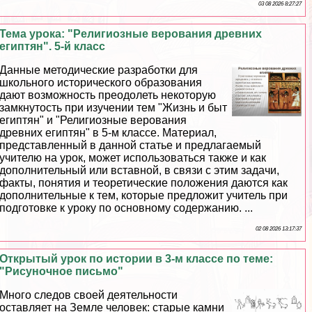
03 08 2026 8:27:27
Тема урока: "Религиозные верования древних
египтян". 5-й класс
Данные методические разработки для
школьного исторического образования
дают возможность преодолеть некоторую
замкнутость при изучении тем "Жизнь и быт
египтян" и "Религиозные верования
древних египтян" в 5-м классе. Материал,
представленный в данной статье и предлагаемый
учителю на урок, может использоваться также и как
дополнительный или вставной, в связи с этим задачи,
факты, понятия и теоретические положения даются как
дополнительные к тем, которые предложит учитель при
подготовке к уроку по основному содержанию. ...
02 08 2026 13:17:37
Открытый урок по истории в 3-м классе по теме:
"Рисуночное письмо"
Много следов своей деятельности
оставляет на Земле человек: старые камни