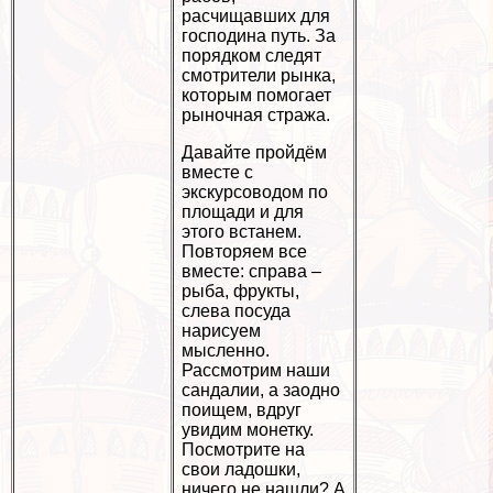
расчищавших для
господина путь. За
порядком следят
смотрители рынка,
которым помогает
рыночная стража.
Давайте пройдём
вместе с
экскурсоводом по
площади и для
этого встанем.
Повторяем все
вместе: справа –
рыба, фрукты,
слева посуда
нарисуем
мысленно.
Рассмотрим наши
сандалии, а заодно
поищем, вдруг
увидим монетку.
Посмотрите на
свои ладошки,
ничего не нашли? А