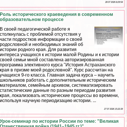
28 07 2026 8:29:54
Роль исторического краеведения в современном
образовательном процессе
В своей педагогической работе я
столкнулась с проблемой отсутствия у
части подростков информации о своей
родословной и необходимых знаний об
истории родного края. Для развития
интереса учащихся к истории малой Родины и к истории
своей семьи мной составлена авторизированная
программа элективного курса "История Астpaxaнского
края в призме моей родословной". Курс рассчитан на
учащихся 9-го класса. Главная задача курса – научить
школьников работать с дополнительным историческим
материалом, семейным архивом, систематизировать
статистические данные по разным периодам развития
края, локализовать исторические процессы во времени,
используя научную периодизацию истории. ...
27 07 2026 15:22:39
Урок-семинар по истории России по теме: "Великая
Отечественная война (1941–1945 гг.)"