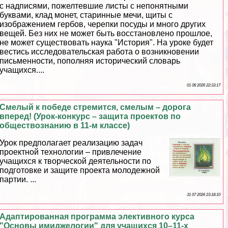
с надписями, пожелтевшие листы с непонятными
буквами, клад монет, старинные мечи, щиты с
изображением гербов, черепки посуды и много других
вещей. Без них не может быть восстановлено прошлое,
не может существовать наука "История". На уроке будет
вестись исследовательская работа о возникновении
письменности, пополняя исторический словарь
учащихся....
01 08 2026 22:33:17
Смелый к победе стремится, смелым – дорога
вперед! (Урок-конкурс – защита проектов по
обществознанию в 11-м классе)
Урок предполагает реализацию задач
проектной технологии – привлечение
учащихся к творческой деятельности по
подготовке и защите проекта молодежной
партии. ...
31 07 2026 23:18:10
Адаптированная программа элективного курса
"Основы имиджелогии" для учащихся 10–11-х