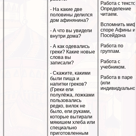
Работа с тексто
Определение
- На какие две
читаем.
половины делился
дом афинянина?
Вспомнить миф
споре Афины и
- А что вы увидели
Посейдона
внутри дома?
Работа по
- А как одевались
группам.
греки? Какие новые
слова вы
Работа с
записали?
учебником.
- Скажите, какими
Работа в паре
были пища и
(или
напитки греков?
индивидуально
(Греки ели
полулёжа, ложками
пользовались
редко, вилок не
было, ели руками,
которые вытирали
мякишем хлеба или
специально
приготовленным