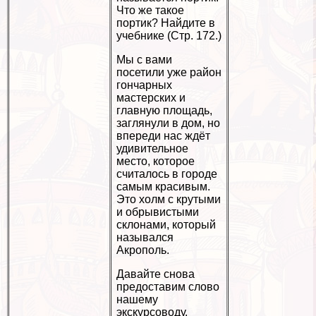
Что же такое
портик? Найдите в
учебнике (Стр. 172.)
Мы с вами
посетили уже район
гончарных
мастерских и
главную площадь,
заглянули в дом, но
впереди нас ждёт
удивительное
место, которое
считалось в городе
самым красивым.
Это холм с крутыми
и обрывистыми
склонами, который
назывался
Акрополь.
Давайте снова
предоставим слово
нашему
экскурсоводу.