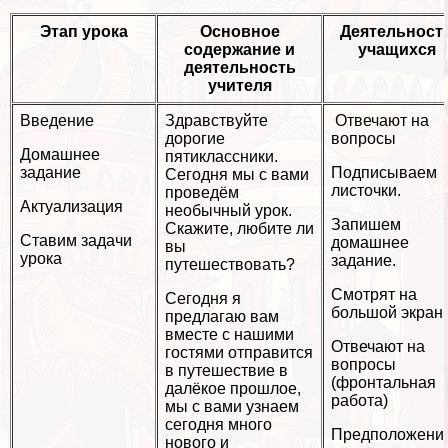
Этап урока
Основное
Деятельност
содержание и
учащихся
деятельность
учителя
Введение
Здравствуйте
Отвечают на
дорогие
вопросы
Домашнее
пятиклассники.
задание
Подписываем
Сегодня мы с вами
листочки.
проведём
Актуализация
необычный урок.
Запишем
Скажите, любите ли
Ставим задачи
домашнее
вы
урока
задание.
путешествовать?
Смотрят на
Сегодня я
большой экран
предлагаю вам
вместе с нашими
Отвечают на
гостями отправится
вопросы
в путешествие в
(фронтальная
далёкое прошлое,
работа)
мы с вами узнаем
сегодня много
Предположени
нового и