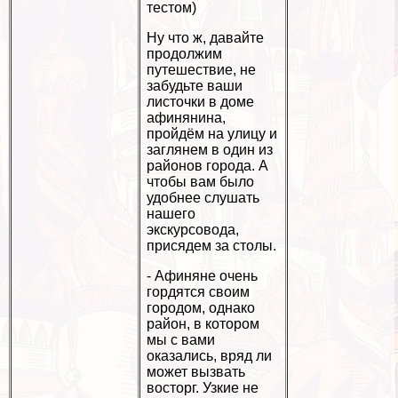
тестом)
Ну что ж, давайте
продолжим
путешествие, не
забудьте ваши
листочки в доме
афинянина,
пройдём на улицу и
заглянем в один из
районов города. А
чтобы вам было
удобнее слушать
нашего
экскурсовода,
присядем за столы.
- Афиняне очень
гордятся своим
городом, однако
район, в котором
мы с вами
оказались, вряд ли
может вызвать
восторг. Узкие не