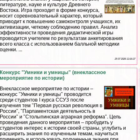
литературе, науке и культуре Древнего
Востока. Игра проходит в форме конкурса,
носит соревновательный хаpaктер, который
приводит к повышению самоконтроля учащихся, их
активизации, четкому соблюдению правил. Анализ
эффективности проведения дидактической игры
проводится учителем по результатам анкетирования
всего класса с использованием балльной методики
оценки. ...
25 07 2026 13:16:37
Конкурс "Умники и умницы" (внеклассное
мероприятие по истории)
Внеклассное мероприятие по истории –
конкурс "Умники и умницы" проводится
среди студентов I курса ССУЗ после
изучения тем "Первая русская революция в
России", "Парламентская деятельность в
России" и "Столыпинская аграрная реформа". Цель
проведения данного мероприятия – пробудить у
студентов интерес к истории своей страны, углубить и
расширить знания по изученным темам, научиться
применять и использовать полученные знания при