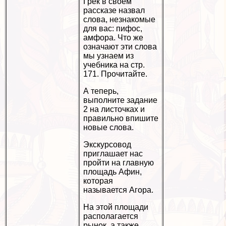
Грек в своём
рассказе назвал
слова, незнакомые
для вас: пифос,
амфора. Что же
означают эти слова
мы узнаем из
учебника на стр.
171. Прочитайте.
А теперь,
выполните задание
2 на листочках и
правильно впишите
новые слова.
Экскурсовод
приглашает нас
пройти на главную
площадь Афин,
которая
называется Агора.
На этой площади
располагается
рынок, а также