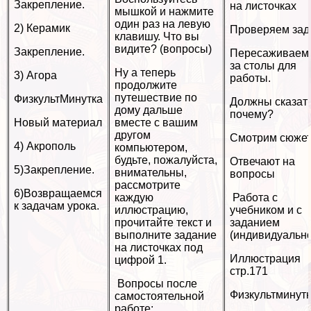
Закрепление.
на листочках
мышкой и нажмите
один раз на левую
2) Керамик
Проверяем зад
клавишу. Что вы
видите? (вопросы)
Закрепление.
Пересаживаем
за столы для
Ну а теперь
3) Агора
работы.
продолжите
путешествие по
ФизкультМинутка
Должны сказат
дому дальше
почему?
Новый материал
вместе с вашим
другом
Смотрим сюжет
4) Акрополь
компьютером,
будьте, пожалуйста,
Отвечают на
5)Закрепление.
внимательны,
вопросы
рассмотрите
6)Возвращаемся
каждую
Работа с
к задачам урока.
иллюстрацию,
учебником и с
прочитайте текст и
заданием
выполните задание
(индивидуально
на листочках под
Иллюстрация
цифрой 1.
стр.171
Вопросы после
Физкультминут
самостоятельной
работе: