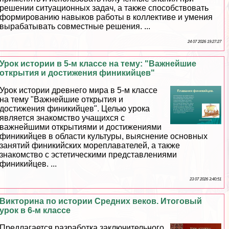
решении ситуационных задач, а также способствовать
формированию навыков работы в коллективе и умения
выpaбатывать совместные решения. ...
24 07 2026 19:27:27
Урок истории в 5-м классе на тему: "Важнейшие
открытия и достижения финикийцев"
Урок истории древнего мира в 5-м классе
на тему "Важнейшие открытия и
достижения финикийцев". Целью урока
является знакомство учащихся с
важнейшими открытиями и достижениями
финикийцев в области культуры, выяснение основных
занятий финикийских мореплавателей, а также
знакомство с эстетическими представлениями
финикийцев. ...
23 07 2026 3:40:51
Викторина по истории Средних веков. Итоговый
урок в 6-м классе
Предлагается разработка заключительного