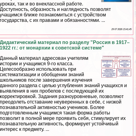
уроках, так и во внеклассной работе.
Доступность, образность и наглядность позволят
учащимся ближе познакомиться с устройством
государства, с их правами и обязанностями. ...
29 07 2026 15:41:45
Дидактический материал по разделу "Россия в 1917–
1922 гг.: от монархии к советской системе"
Данный материал адресован учителям
истории и учащимся 9-го класса.
Целесообразно использовать при
систематизации и обобщении знаний
школьников после завершения изучения
данного раздела с целью углубления знаний учащихся и
выявления в них пробелов с последующей их
корректировкой. Задания разноуровневые, позволяют
преодолеть отставание неуверенных в себе, с низкой
познавательной активностью учеников. Более
подготовленным учащимся такая форма работы
позволит в полной мере проявить себя, стимулирует их
познавательную активность, формирует устойчивый
интерес к предмету. ...