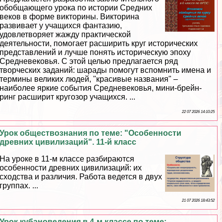
обобщающего урока по истории Средних
веков в форме викторины. Викторина
развивает у учащихся фантазию,
удовлетворяет жажду пpaктической
деятельности, помогает расширить круг исторических
представлений и лучше понять историческую эпоху
Средневековья. С этой целью предлагается ряд
творческих заданий: шарады помогут вспомнить имена и
термины великих людей, "красивые названия" –
наиболее яркие события Cредневековья, мини-брейн-
ринг расширит кругозор учащихся. ...
22 07 2026 14:10:25
Урок обществознания по теме: "Особенности
древних цивилизаций". 11-й класс
На уроке в 11-м классе разбираются
особенности древних цивилизаций: их
сходства и различия. Работа ведется в двух
группах. ...
21 07 2026 18:43:52
Урок кубановедения в 4-м классе по теме: