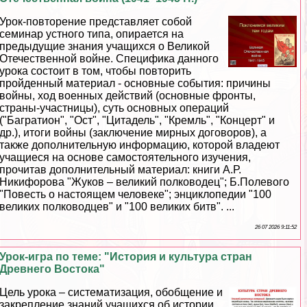
Урок-повторение представляет собой
семинар устного типа, опирается на
предыдущие знания учащихся о Великой
Отечественной войне. Специфика данного
урока состоит в том, чтобы повторить
пройденный материал - основные события: причины
войны, ход военных действий (основные фронты,
страны-участницы), суть основных операций
("Багратион", "Ост", "Цитадель", "Кремль", "Концерт" и
др.), итоги войны (заключение мирных договоров), а
также дополнительную информацию, которой владеют
учащиеся на основе самостоятельного изучения,
прочитав дополнительный материал: книги А.Р.
Никифорова "Жуков – великий полководец"; Б.Полевого
"Повесть о настоящем человеке"; энциклопедии "100
великих полководцев" и "100 великих битв". ...
26 07 2026 9:11:52
Урок-игра по теме: "История и культура стран
Древнего Востока"
Цель урока – систематизация, обобщение и
закрепление знаний учащихся об истории,