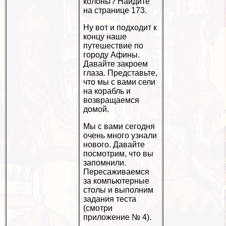
колоны? Найдите
на странице 173.
Ну вот и подходит к
концу наше
путешествие по
городу Афины.
Давайте закроем
глаза. Представьте,
что мы с вами сели
на корабль и
возвращаемся
домой.
Мы с вами сегодня
очень много узнали
нового. Давайте
посмотрим, что вы
запомнили.
Пересаживаемся
за компьютерные
столы и выполним
задания теста
(смотри
приложение № 4).