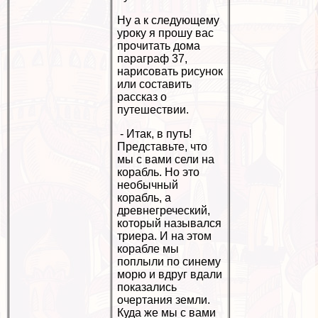
Ну а к следующему
уроку я прошу вас
прочитать дома
параграф 37,
нарисовать рисунок
или составить
рассказ о
путешествии.
- Итак, в путь!
Представьте, что
мы с вами сели на
корабль. Но это
необычный
корабль, а
древнегреческий,
который назывался
триера. И на этом
корабле мы
поплыли по синему
морю и вдруг вдали
показались
очертания земли.
Куда же мы с вами