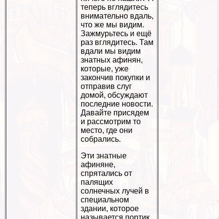
теперь вглядитесь
внимательно вдаль,
что же мы видим.
Зажмурьтесь и ещё
раз вглядитесь. Там
вдали мы видим
знатных афинян,
которые, уже
закончив покупки и
отправив слуг
домой, обсуждают
последние новости.
Давайте присядем
и рассмотрим то
место, где они
собрались.
Эти знатные
афиняне,
спрятались от
палящих
солнечных лучей в
специальном
здании, которое
называется портик.