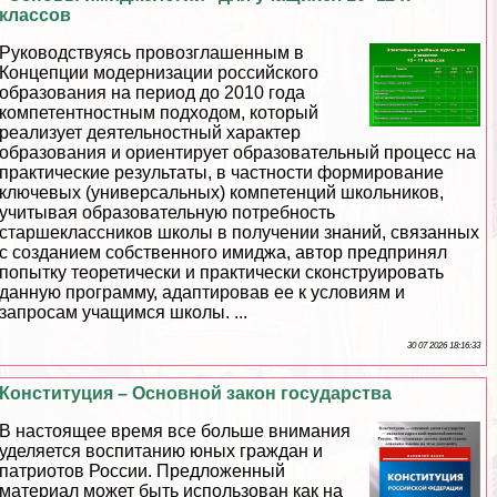
классов
Руководствуясь провозглашенным в
Концепции модернизации российского
образования на период до 2010 года
компетентностным подходом, который
реализует деятельностный хаpaктер
образования и ориентирует образовательный процесс на
пpaктические результаты, в частности формирование
ключевых (универсальных) компетенций школьников,
учитывая образовательную потребность
старшеклассников школы в получении знаний, связанных
с созданием собственного имиджа, автор предпринял
попытку теоретически и пpaктически сконструировать
данную программу, адаптировав ее к условиям и
запросам учащимся школы. ...
30 07 2026 18:16:33
Конституция – Основной закон государства
В настоящее время все больше внимания
уделяется воспитанию юных граждан и
патриотов России. Предложенный
материал может быть использован как на