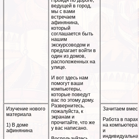
Пройдя по дороге,
ведущей в город,
мы с вами
встречаем
афинянина,
который
соглашается быть
нашим
экскурсоводом и
предлагает войти в
один из домов,
расположенных на
улице.
И вот здесь нам
помогут ваши
компьютеры,
которые поведут
вас по этому дому.
Развернитесь,
Изучение нового
Зачитаем вмес
пожалуйста, к
материала
экранам и
Работа в парах
прочитайте, что же
1) В доме
на компьютера
у вас написано.
афинянина
и
индивидуальна
Воспользуйтесь