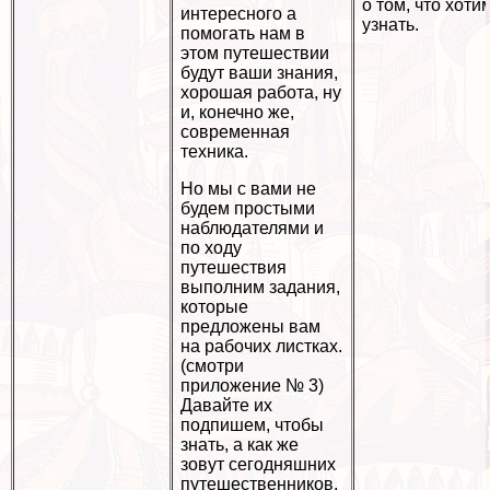
о том, что хоти
интересного а
узнать.
помогать нам в
этом путешествии
будут ваши знания,
хорошая работа, ну
и, конечно же,
современная
техника.
Но мы с вами не
будем простыми
наблюдателями и
по ходу
путешествия
выполним задания,
которые
предложены вам
на рабочих листках.
(смотри
приложение № 3)
Давайте их
подпишем, чтобы
знать, а как же
зовут сегодняшних
путешественников.