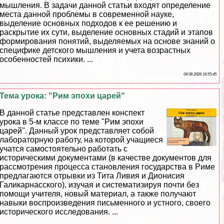
мышления. В задачи данной статьи входят определение
места данной проблемы в современной науке,
выделение основных подходов к ее решению и
раскрытие их сути, выделение основных стадий и этапов
формирования понятий, выделяемых на основе знаний о
специфике детского мышления и учета возрастных
особенностей психики. ...
04 08 2026 16:55:45
Тема урока: "Рим эпохи царей"
В данной статье представлен конспект
урока в 5-м классе по теме "Рим эпохи
царей". Данный урок представляет собой
лабораторную работу, на которой учащиеся
учатся самостоятельно работать с
историческими документами (в качестве документов для
рассмотрения процесса становления государства в Риме
предлагаются отрывки из Тита Ливия и Дионисия
Галикарнасского), изучая и систематизируя почти без
помощи учителя, новый материал, а также получают
навыки воспроизведения письменного и устного, своего
исторического исследования. ...