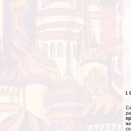
I.
Се
р
п
жи
с