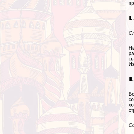
пр
II
Сл
На
ра
сы
Из
II
В
со
хо
ст
Со