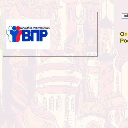
От
Ро