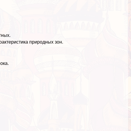
тных.
aктеристика природных зон.
ока.