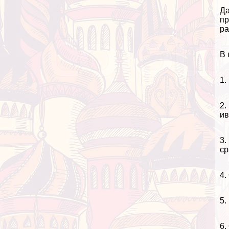
Д
пр
ра
В 
1.
2.
ив
3.
ср
4.
5.
6.