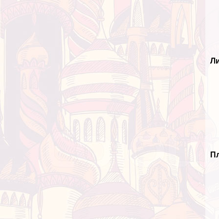
Ли
Пл