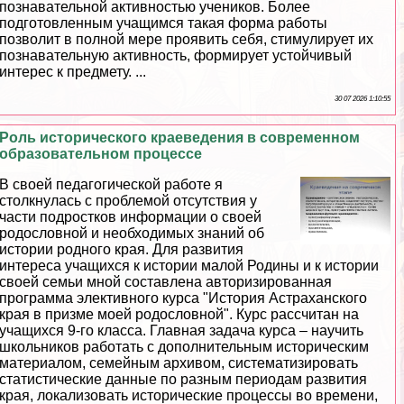
познавательной активностью учеников. Более
подготовленным учащимся такая форма работы
позволит в полной мере проявить себя, стимулирует их
познавательную активность, формирует устойчивый
интерес к предмету. ...
30 07 2026 1:10:55
Роль исторического краеведения в современном
образовательном процессе
В своей педагогической работе я
столкнулась с проблемой отсутствия у
части подростков информации о своей
родословной и необходимых знаний об
истории родного края. Для развития
интереса учащихся к истории малой Родины и к истории
своей семьи мной составлена авторизированная
программа элективного курса "История Астpaxaнского
края в призме моей родословной". Курс рассчитан на
учащихся 9-го класса. Главная задача курса – научить
школьников работать с дополнительным историческим
материалом, семейным архивом, систематизировать
статистические данные по разным периодам развития
края, локализовать исторические процессы во времени,