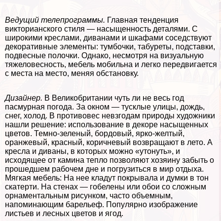
Ведущий телепрограммы.
Главная тенденция
викторианского стиля — насыщенность деталями. С
широкими креслами, диванами и шкафами соседствуют
декоративные элементы: тумбочки, табуреты, подставки,
подвесные полочки. Однако, несмотря на визуальную
тяжеловесность, мебель мобильна и легко передвигается
с места на место, меняя обстановку.
Дизайнер.
В Великобритании чуть ли не весь год
пасмурная погода. За окном — тусклые улицы, дождь,
снег, холод. В противовес невзгодам природы художники
нашли решение: использование в декоре насыщенных
цветов. Темно-зеленый, бордовый, ярко-желтый,
оранжевый, красный, коричневый возвращают в лето. А
кресла и диваны, в которых можно «утонуть», и
исходящее от камина тепло позволяют хозяину забыть о
прошедшем рабочем дне и погрузиться в мир отдыха.
Мягкая мебель: На нее кладут покрывала и думки в тон
скатерти. На стенах — гобелены или обои со сложным
орнаментальным рисунком, часто объемным,
напоминающим барельеф. Популярно изображение
листьев и лесных цветов и ягод.