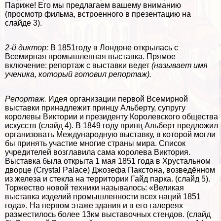
Париже! Его мы предлагаем вашему вниманию
(просмотр фильма, встроенного в презентацию на
слайде 3).
2-й диктор:
В 1851году в Лондоне открылась с
Всемирная промышленная выставка. Прямое
включение: репортаж с выставки ведет
(называет имя
ученика, который готовил репортаж).
Репортаж.
Идея организации первой Всемирной
выставки принадлежит принцу Альберту, супругу
королевы Виктории и президенту Королевского общества
искусств (слайд 4). В 1849 году принц Альберт предложил
организовать Международную выставку, в которой могли
бы принять участие многие страны мира. Список
учредителей возглавила сама королева Виктория.
Выставка была открыта 1 мая 1851 года в Хрустальном
дворце (Crystal Palace) Джозефа Пакстона, возведённом
из железа и стекла на территории Гайд парка. (слайд 5).
Торжество новой техники называлось: «Великая
выставка изделий промышленности всех наций 1851
года». На первом этаже здания и в его галереях
разместилось более 13км выставочных стендов. (слайд