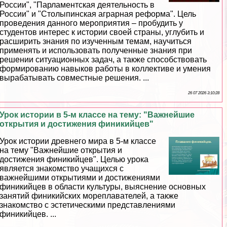
России", "Парламентская деятельность в
России" и "Столыпинская аграрная реформа". Цель
проведения данного мероприятия – пробудить у
студентов интерес к истории своей страны, углубить и
расширить знания по изученным темам, научиться
применять и использовать полученные знания при
решении ситуационных задач, а также способствовать
формированию навыков работы в коллективе и умения
выpaбатывать совместные решения. ...
26 07 2026 3:10:28
Урок истории в 5-м классе на тему: "Важнейшие
открытия и достижения финикийцев"
Урок истории древнего мира в 5-м классе
на тему "Важнейшие открытия и
достижения финикийцев". Целью урока
является знакомство учащихся с
важнейшими открытиями и достижениями
финикийцев в области культуры, выяснение основных
занятий финикийских мореплавателей, а также
знакомство с эстетическими представлениями
финикийцев. ...