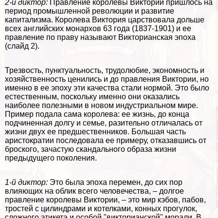
2-й диктор:
Правление королевы Виктории пришлось на
период промышленной революции и развитие
капитализма. Королева Виктория царствовала дольше
всех английских монархов 63 года (1837-1901) и ее
правление по праву называют Викторианская эпоха
(слайд 2).
Трезвость, пунктуальность, трудолюбие, экономность и
хозяйственность ценились и до правления Виктории, но
именно в ее эпоху эти качества стали нормой. Это было
естественным, поскольку именно они оказались
наиболее полезными в новом индустриальном мире.
Пример подала сама королева: ее жизнь, до конца
подчиненная долгу и семье, разительно отличалась от
жизни двух ее предшественников. Большая часть
аристократии последовала ее примеру, отказавшись от
броского, зачастую скандального образа жизни
предыдущего поколения.
1-й диктор:
Это была эпоха перемен, до сих пор
влияющих на облик всего человечества, – долгое
правление королевы Виктории, – это мир кэбов, пабов,
тростей с цилиндрами и котелками, конных прогулок,
сложного этикета и особой "викторианской" морали. В