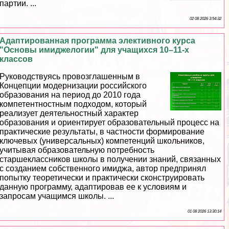
партии. ...
02 08 2026 3:54:32
Адаптированная программа элективного курса
"Основы имиджелогии" для учащихся 10–11-х
классов
Руководствуясь провозглашенным в
Концепции модернизации российского
образования на период до 2010 года
компетентностным подходом, который
реализует деятельностный хаpaктер
образования и ориентирует образовательный процесс на
пpaктические результаты, в частности формирование
ключевых (универсальных) компетенций школьников,
учитывая образовательную потребность
старшеклассников школы в получении знаний, связанных
с созданием собственного имиджа, автор предпринял
попытку теоретически и пpaктически сконструировать
данную программу, адаптировав ее к условиям и
запросам учащимся школы. ...
01 08 2026 13:30:14