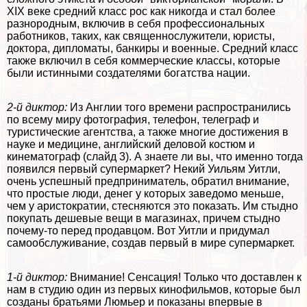
XIX веке средний класс рос как никогда и стал более
разнородным, включив в себя профессиональных
работников, таких, как священнослужители, юристы,
доктора, дипломаты, банкиры и военные. Средний класс
также включил в себя коммерческие классы, которые
были истинными создателями богатства нации.
2-й диктор:
Из Англии того времени распространились
по всему миру фотография, телефон, телеграф и
туристические агентства, а также многие достижения в
науке и медицине, английский деловой костюм и
кинематограф (слайд 3). А знаете ли вы, что именно тогда
появился первый супермаркет? Некий Уильям Уитли,
очень успешный предприниматель, обратил внимание,
что простые люди, денег у которых заведомо меньше,
чем у аристократии, стесняются это показать. Им стыдно
покупать дешевые вещи в магазинах, причем стыдно
почему-то перед продавцом. Вот Уитли и придумал
самообслуживание, создав первый в мире супермаркет.
1-й диктор:
Внимание! Сенсация! Только что доставлен к
нам в студию один из первых кинофильмов, которые был
созданы братьями Люмьер и показаны впервые в