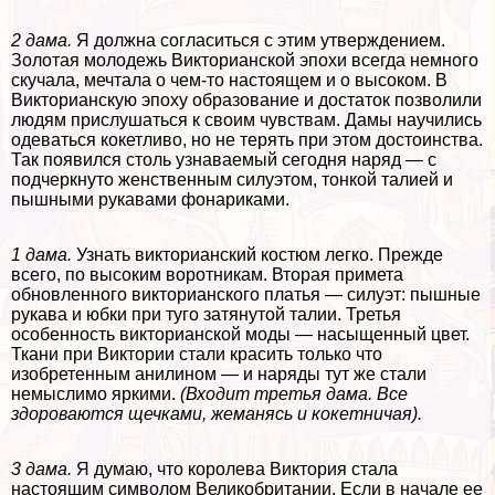
2 дама.
Я должна согласиться с этим утверждением.
Золотая молодежь Викторианской эпохи всегда немного
скучала, мечтала о чем-то настоящем и о высоком. В
Викторианскую эпоху образование и достаток позволили
людям прислу­шаться к своим чувствам. Дамы научились
одеваться кокетливо, но не терять при этом досто­инства.
Так появился столь узнаваемый сегодня наряд — с
подчеркнуто женственным силуэтом, тонкой талией и
пышными рукавами фонариками.
1 дама.
Узнать викторианский ко­стюм легко. Прежде
всего, по вы­соким воротникам. Вторая примета
обновленного викторианского платья — силуэт: пышные
рукава и юбки при туго за­тянутой талии. Третья
особенность викторианской моды — насыщенный цвет.
Ткани при Виктории стали красить только что
изобретенным анилином — и наряды тут же стали
немыслимо яркими.
(Входит третья дама. Все
здороваются щечками, жеманясь и кокетничая).
3 дама.
Я думаю, что королева Виктория стала
настоящим символом Великобритании. Если в начале ее