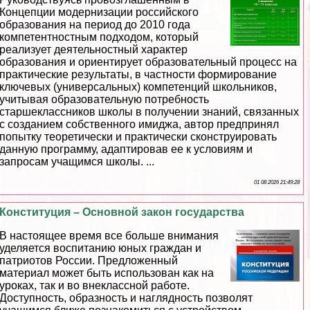
Концепции модернизации российского
образования на период до 2010 года
компетентностным подходом, который
реализует деятельностный хаpaктер
образования и ориентирует образовательный процесс на
пpaктические результаты, в частности формирование
ключевых (универсальных) компетенций школьников,
учитывая образовательную потребность
старшеклассников школы в получении знаний, связанных
с созданием собственного имиджа, автор предпринял
попытку теоретически и пpaктически сконструировать
данную программу, адаптировав ее к условиям и
запросам учащимся школы. ...
01 08 2026 21:49:28
Конституция – Основной закон государства
В настоящее время все больше внимания
уделяется воспитанию юных граждан и
патриотов России. Предложенный
материал может быть использован как на
уроках, так и во внеклассной работе.
Доступность, образность и наглядность позволят