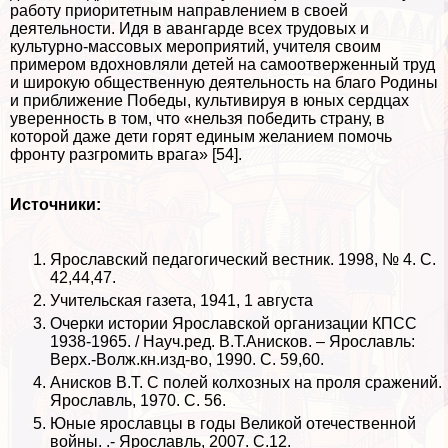
работу приоритетным направлением в своей
деятельности. Идя в авангарде всех трудовых и
культурно-массовых мероприятий, учителя своим
примером вдохновляли детей на самоотверженный труд
и широкую общественную деятельность на благо Родины
и приближение Победы, культивируя в юных сердцах
уверенность в том, что «нельзя победить страну, в
которой даже дети горят единым желанием помочь
фронту разгромить врага» [54].
Источники:
Ярославский педагогический вестник. 1998, № 4. С.
42,44,47.
Учительская газета, 1941, 1 августа
Очерки истории Ярославской организации КПСС
1938-1965. / Науч.ред. В.Т.Анисков. – Ярославль:
Верх.-Волж.кн.изд-во, 1990. С. 59,60.
Анисков В.Т. С полей колхозных на проля сражений.
Ярославль, 1970. С. 56.
Юные ярославцы в годы Великой отечественной
войны. .- Ярославль, 2007. С.12.