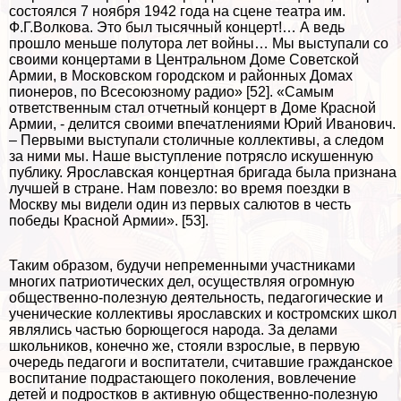
состоялся 7 ноября 1942 года на сцене театра им.
Ф.Г.Волкова. Это был тысячный концерт!… А ведь
прошло меньше полутора лет войны… Мы выступали со
своими концертами в Центральном Доме Советской
Армии, в Московском городском и районных Домах
пионеров, по Всесоюзному радио» [52]. «Самым
ответственным стал отчетный концерт в Доме Красной
Армии, - делится своими впечатлениями Юрий Иванович.
– Первыми выступали столичные коллективы, а следом
за ними мы. Наше выступление потрясло искушенную
публику. Ярославская концертная бригада была признана
лучшей в стране. Нам повезло: во время поездки в
Москву мы видели один из первых салютов в честь
победы Красной Армии». [53].
Таким образом, будучи непременными участниками
многих патриотических дел, осуществляя огромную
общественно-полезную деятельность, педагогические и
ученические коллективы ярославских и костромских школ
являлись частью борющегося народа. За делами
школьников, конечно же, стояли взрослые, в первую
очередь педагоги и воспитатели, считавшие гражданское
воспитание подрастающего поколения, вовлечение
детей и подростков в активную общественно-полезную