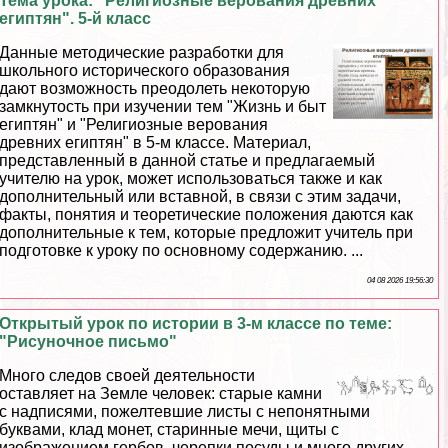
Тема урока: "Религиозные верования древних
египтян". 5-й класс
Данные методические разработки для
школьного исторического образования
дают возможность преодолеть некоторую
замкнутость при изучении тем "Жизнь и быт
египтян" и "Религиозные верования
древних египтян" в 5-м классе. Материал,
представленный в данной статье и предлагаемый
учителю на урок, может использоваться также и как
дополнительный или вставной, в связи с этим задачи,
факты, понятия и теоретические положения даются как
дополнительные к тем, которые предложит учитель при
подготовке к уроку по основному содержанию. ...
04 08 2026 19:56:30
Открытый урок по истории в 3-м классе по теме:
"Рисуночное письмо"
Много следов своей деятельности
оставляет на Земле человек: старые камни
с надписями, пожелтевшие листы с непонятными
буквами, клад монет, старинные мечи, щиты с
изображением гербов, черепки посуды и много других