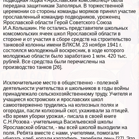
подводная лодка «Ярославский комсомолец» была
передана защитникам Заполярья. В торжественной
церемонии со стороны комaнды моряков принял участие
прославленный комaндир подводников, уроженец
Ярославской области Герой Советского Союза
И.А.Колышкин. Не остались представители школьных
комсомольских ячеек школ Ярославской области в
стороне и от участия в сборе средств на строительство
танковой колонны имени ВЛКСМ. 23 ноября 1941 г.
состоялся молодежный воскресник, в ходе которого
молодежью области было заработано 1 млн. 420 тыс.
рублей. Все средства были перечислены на
производство танков [26].
Исключительное место в общественно - полезной
деятельности учительства и школьников в годы войны
принадлежало сельскохозяйственному труду. Учителя и
учащиеся костромских и ярославских школ
самоотверженно трудились на колхозных полях и
огородах, пасли колхозный скот, ухаживали за птицей.
«Во время уборки урожая,- писала в своей книге
С.Н.Розова - учительница Васильевской школы
Ярославской области, - мы всей школой выходили на
поля. Ребята вместе с нами, учителями, помогали
убирать хлеб, копали картофель, теребили лен» [27]. Это,