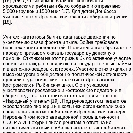
[16]. Для детских домов Калининской области
ярославскими ребятами было собрано и отправлено
5 000 игрушек и 1500 книг [17]. Для детей Донбасса
учащиеся школ Ярославской области собирали игрушки
[18].
Учителя-агитаторы были в авангарде движения по
укреплению связи фронта и тыла. Война требовала
больших капиталовложений. Правительство обратилось к
народу с призывом оказать государству денежную
помощь. Откликом на этот призыв было активное участие
советских граждан в подписке на государственные займы
и в денежно-вещевых лотереях. Участие в этих акциях на
высоком уровне общественно-политической активности
приняли педагогические коллективы Ярославских,
Костромских и Рыбинских школ. С энтузиазмом
участвовали ярославские и костромские педагоги и в
сборе средства на строительство танковой колонны
«Народный учитель» [19] . Под руководством педагогов
Ярославские пионеры и школьники организовали сбор
средств на звено истребителей «Ярославский пионер».
Народный комиссар авиационной промышленности
СССР А.И.Шахурин писал ребятам в ответ на их
патриотический почин: «Ваши самолеты -истребители в