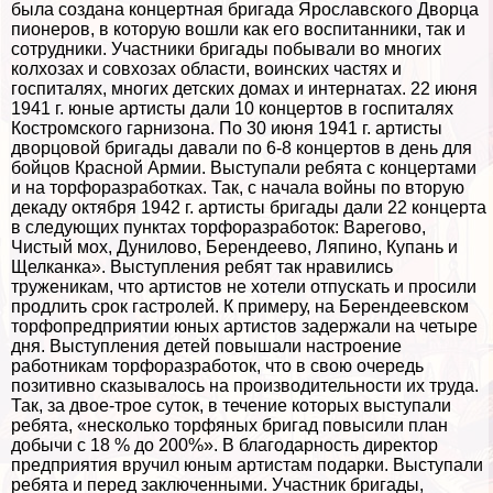
была создана концертная бригада Ярославского Дворца
пионеров, в которую вошли как его воспитанники, так и
сотрудники. Участники бригады побывали во многих
колхозах и совхозах области, воинских частях и
госпиталях, многих детских домах и интернатах. 22 июня
1941 г. юные артисты дали 10 концертов в госпиталях
Костромского гарнизона. По 30 июня 1941 г. артисты
дворцовой бригады давали по 6-8 концертов в день для
бойцов Красной Армии. Выступали ребята с концертами
и на торфоразработках. Так, с начала войны по вторую
декаду октября 1942 г. артисты бригады дали 22 концерта
в следующих пунктах торфоразработок: Варегово,
Чистый мох, Дунилово, Берендеево, Ляпино, Купань и
Щелканка». Выступления ребят так нравились
труженикам, что артистов не хотели отпускать и просили
продлить срок гастролей. К примеру, на Берендеевском
торфопредприятии юных артистов задержали на четыре
дня. Выступления детей повышали настроение
работникам торфоразработок, что в свою очередь
позитивно сказывалось на производительности их труда.
Так, за двое-трое суток, в течение которых выступали
ребята, «несколько торфяных бригад повысили план
добычи с 18 % до 200%». В благодарность директор
предприятия вручил юным артистам подарки. Выступали
ребята и перед заключенными. Участник бригады,