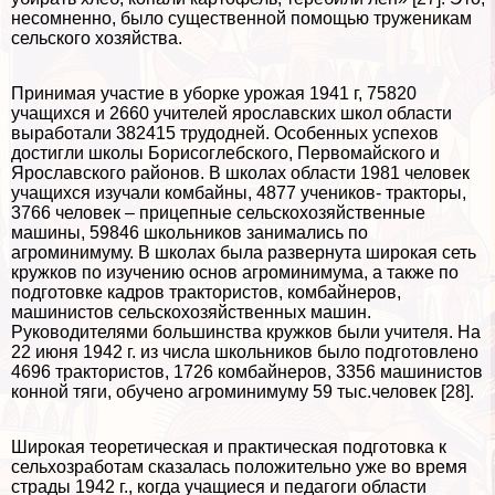
несомненно, было существенной помощью труженикам
сельского хозяйства.
Принимая участие в уборке урожая 1941 г, 75820
учащихся и 2660 учителей ярославских школ области
выработали 382415 трудодней. Особенных успехов
достигли школы Борисоглебского, Первомайского и
Ярославского районов. В школах области 1981 человек
учащихся изучали комбайны, 4877 учеников- тpaкторы,
3766 человек – прицепные сельскохозяйственные
машины, 59846 школьников занимались по
агроминимуму. В школах была развернута широкая сеть
кружков по изучению основ агроминимума, а также по
подготовке кадров тpaктористов, комбайнеров,
машинистов сельскохозяйственных машин.
Руководителями большинства кружков были учителя. На
22 июня 1942 г. из числа школьников было подготовлено
4696 тpaктористов, 1726 комбайнеров, 3356 машинистов
конной тяги, обучено агроминимуму 59 тыс.человек [28].
Широкая теоретическая и пpaктическая подготовка к
сельхозработам сказалась положительно уже во время
страды 1942 г., когда учащиеся и педагоги области