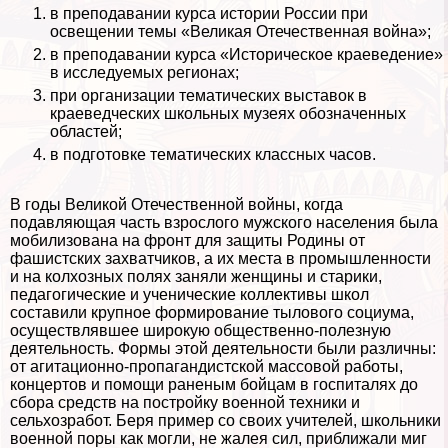
в преподавании курса истории России при
освещении темы «Великая Отечественная война»;
в преподавании курса «Историческое краеведение»
в исследуемых регионах;
при организации тематических выставок в
краеведческих школьных музеях обозначенных
областей;
в подготовке тематических классных часов.
В годы Великой Отечественной войны, когда
подавляющая часть взрослого мужского населения была
мобилизована на фронт для защиты Родины от
фашистских захватчиков, а их места в промышленности
и на колхозных полях заняли женщины и старики,
педагогические и ученические коллективы школ
составили крупное формирование тылового социума,
осуществлявшее широкую общественно-полезную
деятельность. Формы этой деятельности были различны:
от агитационно-пропагандистской массовой работы,
концертов и помощи раненым бойцам в госпиталях до
сбора средств на постройку военной техники и
сельхозработ. Беря пример со своих учителей, школьники
военной поры как могли, не жалея сил, приближали миг