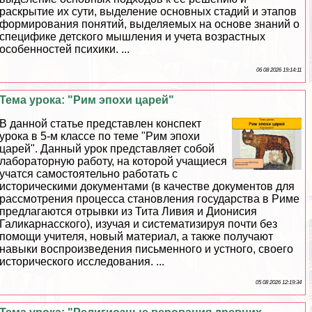
раскрытие их сути, выделение основных стадий и этапов
формирования понятий, выделяемых на основе знаний о
специфике детского мышления и учета возрастных
особенностей психики. ...
06 08 2026 19:14:11
Тема урока: "Рим эпохи царей"
В данной статье представлен конспект
урока в 5-м классе по теме "Рим эпохи
царей". Данный урок представляет собой
лабораторную работу, на которой учащиеся
учатся самостоятельно работать с
историческими документами (в качестве документов для
рассмотрения процесса становления государства в Риме
предлагаются отрывки из Тита Ливия и Дионисия
Галикарнасского), изучая и систематизируя почти без
помощи учителя, новый материал, а также получают
навыки воспроизведения письменного и устного, своего
исторического исследования. ...
05 08 2026 12:19:34