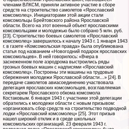
члeнами ВЛКСМ, приняли активное участие в сборе
средств на строительство самолетов «Ярославский
комсомолец». Инициаторами этой акции стали
комсомольцы Брейтовского района Ярославской
области. Всего на этот военный объект ярославскими
комсомольцами и молодежью было собрано 5 млн. руб.
[23]. Строительство боевых самолетов «Ярославский
комсомолец» завершилось к началу 1943 г. 1 января 1943
г. в газете «Комсомольская правда» была опубликована
статья под названием «Новогодний подарок ярославских
комсомольцев». В ней говорилось: «Вчера в
заснеженном поле аэродрома выстроились ряды
грозных боевых машин с надписями «Ярославский
комсомолец». Построены эти машины на трудовые
сбережения молодежи Ярославской области…» [24]. В
передаче самолетов авиасоединению участвовала
делегация ярославских комсомольцев, возглавляемая
секретарем Ярославского обкома комсомола
Костаковым. 6 января 1943 г. участники этой делегации
обратились к молодежи области с новым призывом:
«организовать сбор средств на строительство подводной
лодки «Ярославский комсомолец» [25]. Этот призыв
нашел широкий отклик и в среде школьных
комсомольских организаций. 23 февраля 1943 г.