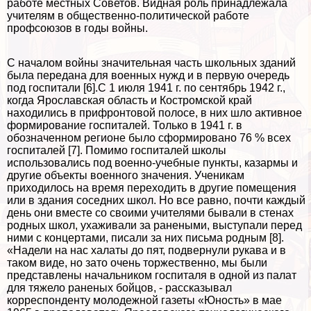
работе местных Советов. Видная роль принадлежала
учителям в общественно-политической работе
профсоюзов в годы войны.
С началом войны значительная часть школьных зданий
была передана для военных нужд и в первую очередь
под госпитали [6].С 1 июля 1941 г. по сентябрь 1942 г.,
когда Ярославская область и Костромской край
находились в прифронтовой полосе, в них шло активное
формирование госпиталей. Только в 1941 г. в
обозначенном регионе было сформировано 76 % всех
госпиталей [7]. Помимо госпиталей школы
использовались под военно-учебные пункты, казармы и
другие объекты военного значения. Ученикам
приходилось на время переходить в другие помещения
или в здания соседних школ. Но все равно, почти каждый
день они вместе со своими учителями бывали в стенах
родных школ, ухаживали за ранеными, выступали перед
ними с концертами, писали за них письма родным [8].
«Надели на нас халаты до пят, подвернули рукава и в
таком виде, но зато очень торжественно, мы были
представлены начальником госпиталя в одной из палат
для тяжело раненых бойцов, - рассказывал
корреспонденту молодежной газеты «Юность» в мае