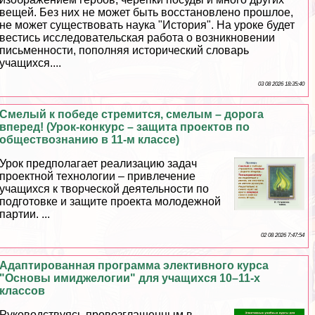
вещей. Без них не может быть восстановлено прошлое,
не может существовать наука "История". На уроке будет
вестись исследовательская работа о возникновении
письменности, пополняя исторический словарь
учащихся....
03 08 2026 18:35:40
Смелый к победе стремится, смелым – дорога
вперед! (Урок-конкурс – защита проектов по
обществознанию в 11-м классе)
Урок предполагает реализацию задач
проектной технологии – привлечение
учащихся к творческой деятельности по
подготовке и защите проекта молодежной
партии. ...
02 08 2026 7:47:54
Адаптированная программа элективного курса
"Основы имиджелогии" для учащихся 10–11-х
классов
Руководствуясь провозглашенным в