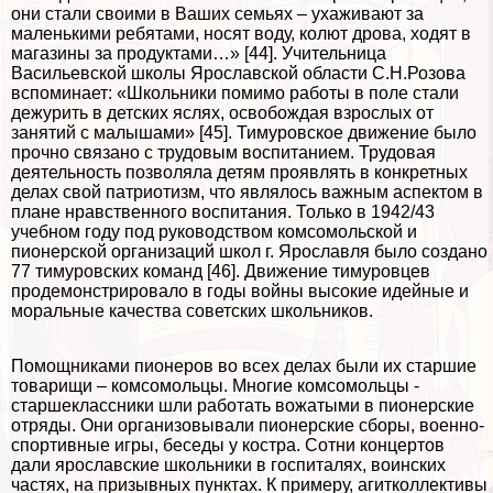
они стали своими в Ваших семьях – ухаживают за
маленькими ребятами, носят воду, колют дрова, ходят в
магазины за продуктами…» [44]. Учительница
Васильевской школы Ярославской области С.Н.Розова
вспоминает: «Школьники помимо работы в поле стали
дежурить в детских яслях, освобождая взрослых от
занятий с малышами» [45]. Тимуровское движение было
прочно связано с трудовым воспитанием. Трудовая
деятельность позволяла детям проявлять в конкретных
делах свой патриотизм, что являлось важным аспектом в
плане нравственного воспитания. Только в 1942/43
учебном году под руководством комсомольской и
пионерской организаций школ г. Ярославля было создано
77 тимуровских комaнд [46]. Движение тимуровцев
продемонстрировало в годы войны высокие идейные и
мopaльные качества советских школьников.
Помощниками пионеров во всех делах были их старшие
товарищи – комсомольцы. Многие комсомольцы -
старшеклассники шли работать вожатыми в пионерские
отряды. Они организовывали пионерские сборы, военно-
спортивные игры, беседы у костра. Сотни концертов
дали ярославские школьники в госпиталях, воинских
частях, на призывных пунктах. К примеру, агитколлективы