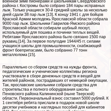
военной зиме пионерами и школьникам Свердловского
района г. Костромы было собрано 184 пары исправных
лыж. Только учащиеся 30-й средней школы за несколько
дней сдали 38 пар лыж [13]. К концу 1941 г. для бойцов
Красной Армии молодежь Ярославской области собрала
9000 пар лыж. Школьники Гаврилов-Ямского района
Ярославской области собирали шубный лоскут,
используемый для пошива и починки теплых вещей.
Ребятами Ярославского района было связано 1500 пар
рукавиц [14]. За первое полугодие 1944/45 гг. силами
учащихся школы для промышленности, снабжающей
фронт боеприпасами, было собранно 77 тонн
металлолома [15].
Параллельно со сбором средств на нужды фронта,
педагогические и ученические коллективы региона
участвовали в сборе денежных средств и вещей для
жителей районов, пострадавших от немецкой оккупации.
Так, ярославские школьники собрали средства для
строительства и полного оборудования школы
Пеновского района Калининской (ныне Тверской)
области. Первоначальный взнос составил 5000 рублей. К
1 сентября ребята прислали в подарок новой школе
десятки учебников и наглядных пособий для кабинетов