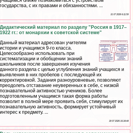
учащимся ближе познакомиться с устройством
государства, с их правами и обязанностями. ...
31 07 2026 6:11:59
Дидактический материал по разделу "Россия в 1917–
1922 гг.: от монархии к советской системе"
Данный материал адресован учителям
истории и учащимся 9-го класса.
Целесообразно использовать при
систематизации и обобщении знаний
школьников после завершения изучения
данного раздела с целью углубления знаний учащихся и
выявления в них пробелов с последующей их
корректировкой. Задания разноуровневые, позволяют
преодолеть отставание неуверенных в себе, с низкой
познавательной активностью учеников. Более
подготовленным учащимся такая форма работы
позволит в полной мере проявить себя, стимулирует их
познавательную активность, формирует устойчивый
интерес к предмету. ...
30 07 2026 16:34:44