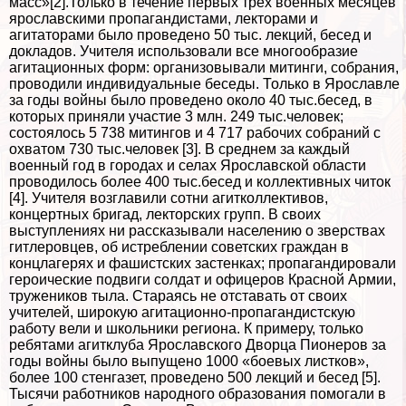
масс»[2].Только в течение первых трех военных месяцев
ярославскими пропагандистами, лекторами и
агитаторами было проведено 50 тыс. лекций, бесед и
докладов. Учителя использовали все многообразие
агитационных форм: организовывали митинги, собрания,
проводили индивидуальные беседы. Только в Ярославле
за годы войны было проведено около 40 тыс.бесед, в
которых приняли участие 3 млн. 249 тыс.человек;
состоялось 5 738 митингов и 4 717 рабочих собраний с
охватом 730 тыс.человек [3]. В среднем за каждый
военный год в городах и селах Ярославской области
проводилось более 400 тыс.бесед и коллективных читок
[4]. Учителя возглавили сотни агитколлективов,
концертных бригад, лекторских групп. В своих
выступлениях ни рассказывали населению о зверствах
гитлеровцев, об истрeблении советских граждан в
концлагерях и фашистских застенках; пропагандировали
героические подвиги солдат и офицеров Красной Армии,
тружеников тыла. Стараясь не отставать от своих
учителей, широкую агитационно-пропагандистскую
работу вели и школьники региона. К примеру, только
ребятами агитклуба Ярославского Дворца Пионеров за
годы войны было выпущено 1000 «боевых листков»,
более 100 стенгазет, проведено 500 лекций и бесед [5].
Тысячи работников народного образования помогали в