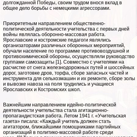
долгожданной Победы, своим трудом внося вклад в
общее дело борьбы с немецкими агрессорами.
Приоритетным направлением общественно-
политической деятельности учительства с первых дней
войны являлась оборонно-массовая работа.
Ярославские и костромские педагоги являлись
организаторами различных оборонных мероприятий,
обучали население по программе противовоздушной и
противохимической обороны, осуществляли руководство
группами самозащиты [1]. Совместно с учителями на
расчистке от снега железнодорожных путей и шоссейных
дорог, заготовке дров, торфа, сборе запасных частей и
инструмента для сельхозмашин и их ремонте, сборе золы
и вывозке навоза на поля трудились и учащиеся
Ярославских и Костромских школ.
Важнейшим направлением идейно-политической
деятельности учительства стала агитационно-
пропагандистская работа. Летом 1941 г. «Учительская
газета» писала: «Каждый учитель должен стать
агитатором, ближайшими помощниками партийных
организаций в политико-массовой работе среди