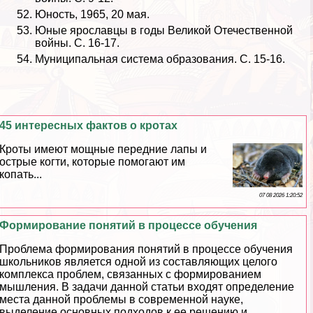
Юность, 1965, 20 мая.
Юные ярославцы в годы Великой Отечественной
войны. С. 16-17.
Муниципальная система образования. С. 15-16.
45 интересных фактов о кротах
Кроты имеют мощные передние лапы и
острые когти, которые помогают им
копать...
07 08 2026 1:20:52
Формирование понятий в процессе обучения
Проблема формирования понятий в процессе обучения
школьников является одной из составляющих целого
комплекса проблем, связанных с формированием
мышления. В задачи данной статьи входят определение
места данной проблемы в современной науке,
выделение основных подходов к ее решению и