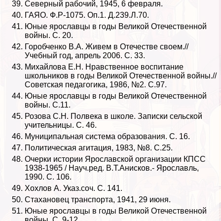
Северный рабочий, 1945, 6 февраля.
ГАЯО. Ф.Р-1075. Оп.1. Д.239.Л.70.
Юные ярославцы в годы Великой Отечественной
войны. С. 20.
Горобченко В.А. Живем в Отечестве своем.//
Учебный год, апрель 2006. С. 33.
Михайлова Е.Н. Нравственное воспитание
школьников в годы Великой Отечественной войны.//
Советская педагогика, 1986, №2. С.97.
Юные ярославцы в годы Великой Отечественной
войны. С.11.
Розова С.Н. Полвека в школе. Записки сельской
учительницы. С. 46.
Муниципальная система образования. С. 16.
Политическая агитация, 1983, №8. С.25.
Очерки истории Ярославской организации КПСС
1938-1965 / Науч.ред. В.Т.Анисков.- Ярославль,
1990. С. 106.
Хохлов А. Указ.соч. С. 141.
Стахановец трaнcпорта, 1941, 29 июня.
Юные ярославцы в годы Великой Отечественной
войны. С. 9-12.