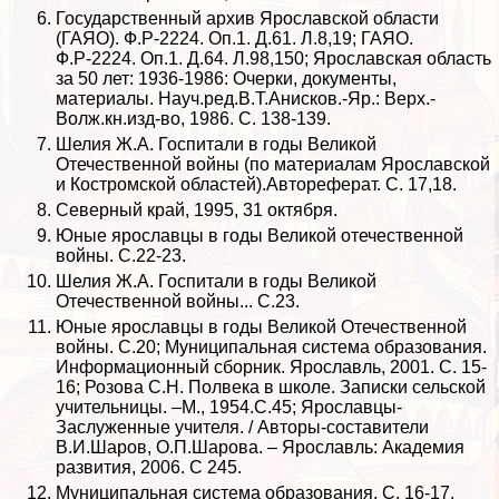
Государственный архив Ярославской области
(ГАЯО). Ф.Р-2224. Оп.1. Д.61. Л.8,19; ГАЯО.
Ф.Р-2224. Оп.1. Д.64. Л.98,150; Ярославская область
за 50 лет: 1936-1986: Очерки, документы,
материалы. Науч.ред.В.Т.Анисков.-Яр.: Верх.-
Волж.кн.изд-во, 1986. С. 138-139.
Шелия Ж.А. Госпитали в годы Великой
Отечественной войны (по материалам Ярославской
и Костромской областей).Автореферат. С. 17,18.
Северный край, 1995, 31 октября.
Юные ярославцы в годы Великой отечественной
войны. С.22-23.
Шелия Ж.А. Госпитали в годы Великой
Отечественной войны... С.23.
Юные ярославцы в годы Великой Отечественной
войны. С.20; Муниципальная система образования.
Информационный сборник. Ярославль, 2001. С. 15-
16; Розова С.Н. Полвека в школе. Записки сельской
учительницы. –М., 1954.С.45; Ярославцы-
Заслуженные учителя. / Авторы-составители
В.И.Шаров, О.П.Шарова. – Ярославль: Академия
развития, 2006. С 245.
Муниципальная система образования. С. 16-17.