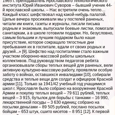
1965 г. преподаватель Ярославского технологического
института Юрий Иванович Суворов – бывший ученик 44-
й ярославской школы. – Нас встретили очень тепло…
Каждый класс шефствовал над какой-нибудь палатой.
Целые вечера просиживали мы у постелей раненых,
читали им книги, газеты и журналы, писали письма
родным и знакомым, выпускали боевые листки, помогали
санитаркам, а в школе готовили подарки. Но, безусловно,
самым большим и лучшим подарком было наше
присутствие, которое сокращало тягостные дни
пребывания их в госпитале, вдали от своих родных и
друзей...» [9]. Шефство над госпиталями стало важным
участком оборонно-массовой работы школьных
коллективов. Под руководством педагогов ребята
организовывали сборы теплых вещей для раненых, вели
активную культурно-массовую работу, проявляли особую
заботу о войнах, оставшихся инвалидами [10], собирали
средства и теплые вещи для солдат и офицеров Красной
армии [11]. Только за 1941/42 учебный год учащимися
школ г. Ярославля было собрано на вооружение Красной
Армии и покупку теплых вещей – 79 611 рублей, теплых
вещей – 3 915, бутылок для борьбы с танками – 16 990,
лекарственной посуды – 3 630 единиц; собрано на
посылки деньгами – 89 505 рублей, послано посылок
бойцам – 653 штук, сшито кисетов – 8 951 [12]. К первой