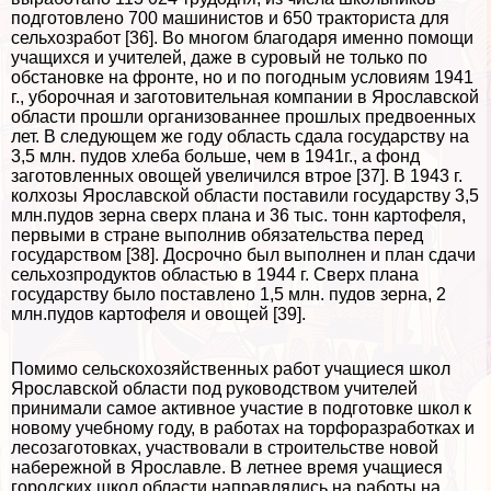
подготовлено 700 машинистов и 650 тpaкториста для
сельхозработ [36]. Во многом благодаря именно помощи
учащихся и учителей, даже в суровый не только по
обстановке на фронте, но и по погодным условиям 1941
г., уборочная и заготовительная компании в Ярославской
области прошли организованнее прошлых предвоенных
лет. В следующем же году область сдала государству на
3,5 млн. пудов хлеба больше, чем в 1941г., а фонд
заготовленных овощей увеличился втрое [37]. В 1943 г.
колхозы Ярославской области поставили государству 3,5
млн.пудов зерна сверх плана и 36 тыс. тонн картофеля,
первыми в стране выполнив обязательства перед
государством [38]. Досрочно был выполнен и план сдачи
сельхозпродуктов областью в 1944 г. Сверх плана
государству было поставлено 1,5 млн. пудов зерна, 2
млн.пудов картофеля и овощей [39].
Помимо сельскохозяйственных работ учащиеся школ
Ярославской области под руководством учителей
принимали самое активное участие в подготовке школ к
новому учебному году, в работах на торфоразработках и
лесозаготовках, участвовали в строительстве новой
набережной в Ярославле. В летнее время учащиеся
городских школ области направлялись на работы на