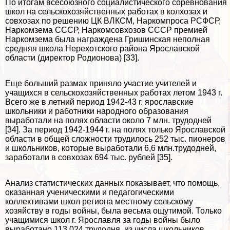
По итогам всесоюзного социалистического соревнования
школ на сельскохозяйственных работах в колхозах и
совхозах по решению ЦК ВЛКСМ, Наркомпроса РСФСР,
Наркомзема СССР, Наркомсовхозов СССР премией
Наркомзема была награждена Гришинская неполная
средняя школа Нерехотского района Ярославской
области (директор Родионова) [33].
Еще больший размах приняло участие учителей и
учащихся в сельскохозяйственных работах летом 1943 г.
Всего же в летний период 1942-43 г. ярославские
школьники и работники народного образования
выработали на полях области около 7 млн. трудодней
[34]. За период 1942-1944 г. на полях только Ярославской
области в общей сложности трудилось 252 тыс. пионеров
и школьников, которые выработали 6,6 млн.трудодней,
заработали в совхозах 694 тыс. рублей [35].
Анализ статистических данных показывает, что помощь,
оказанная ученическими и педагогическими
коллективами школ региона местному сельскому
хозяйству в годы войны, была весьма ощутимой. Только
учащимися школ г. Ярославля за годы войны было
выработано 113 024 трудодня, из числа школьников