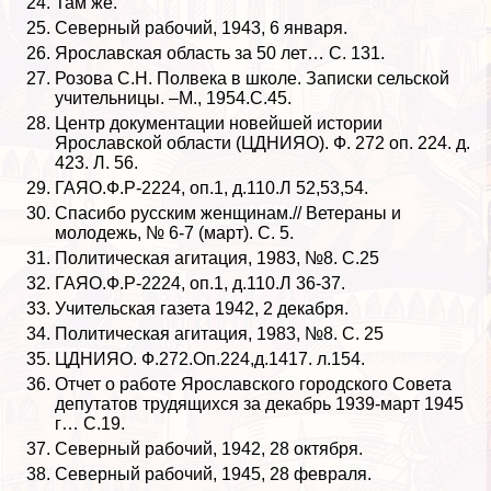
Там же.
Северный рабочий, 1943, 6 января.
Ярославская область за 50 лет… С. 131.
Розова С.Н. Полвека в школе. Записки сельской
учительницы. –М., 1954.С.45.
Центр документации новейшей истории
Ярославской области (ЦДНИЯО). Ф. 272 оп. 224. д.
423. Л. 56.
ГАЯО.Ф.Р-2224, оп.1, д.110.Л 52,53,54.
Спасибо русским женщинам.// Ветераны и
молодежь, № 6-7 (март). С. 5.
Политическая агитация, 1983, №8. С.25
ГАЯО.Ф.Р-2224, оп.1, д.110.Л 36-37.
Учительская газета 1942, 2 декабря.
Политическая агитация, 1983, №8. С. 25
ЦДНИЯО. Ф.272.Оп.224,д.1417. л.154.
Отчет о работе Ярославского городского Совета
депутатов трудящихся за декабрь 1939-март 1945
г… С.19.
Северный рабочий, 1942, 28 октября.
Северный рабочий, 1945, 28 февраля.