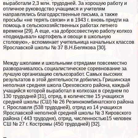
выработали 2,3 млн. трудодней. За хорошую работу и
отличное руководство учащимся и учителям
направлялись благодарственные письма, а также
просьбы «не терять связи» и в 1943 г. вновь придти на
помощь в сельскохозяйственных работах летнего
времени [29]. А еще, «за добросовестную работу колхоз
«подкидывал» картофель и овощи в школьную
столовую»,- вспоминает учительница начальных классов
Ярославской школы № 37 В.Н.Белякова [30].
Между школами и школьными отрядами повсеместно
разворачивалось социалистическое соревнование за
лучшую организацию сельхозработ. Самых высоких
результатов в этой деятельности добились Гришинская
неполная средняя школа Ореховского района, каждый
учащийся которой выработал в колхозах в среднем по
130 трудодней [31], отряд, в количестве 15 учащихся
средней школы (СШ) № 26 Резинокомбинатского района
г. Ярославля (538 трудодней), отряд из 14 учащихся
Ярославской неполной средней школы № 3 Кировского
района ( 443 трудодня), отряд, численностью15 человек
СШ № 27 г. Костромы (450 трудодней) [32].