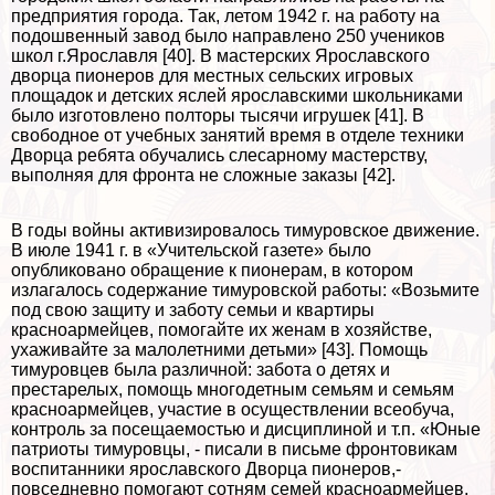
предприятия города. Так, летом 1942 г. на работу на
подошвенный завод было направлено 250 учеников
школ г.Ярославля [40]. В мастерских Ярославского
дворца пионеров для местных сельских игровых
площадок и детских яслей ярославскими школьниками
было изготовлено полторы тысячи игрушек [41]. В
свободное от учебных занятий время в отделе техники
Дворца ребята обучались слесарному мастерству,
выполняя для фронта не сложные заказы [42].
В годы войны активизировалось тимуровское движение.
В июле 1941 г. в «Учительской газете» было
опубликовано обращение к пионерам, в котором
излагалось содержание тимуровской работы: «Возьмите
под свою защиту и заботу семьи и квартиры
красноармейцев, помогайте их женам в хозяйстве,
ухаживайте за малолетними детьми» [43]. Помощь
тимуровцев была различной: забота о детях и
престарелых, помощь многодетным семьям и семьям
красноармейцев, участие в осуществлении всеобуча,
контроль за посещаемостью и дисциплиной и т.п. «Юные
патриоты тимуровцы, - писали в письме фронтовикам
воспитанники ярославского Дворца пионеров,-
повседневно помогают сотням семей красноармейцев,