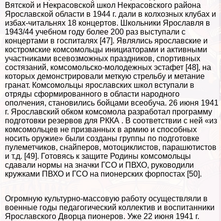
Вятской и Некрасовской школ Некрасовского района
Ярославской области в 1944 г. дали в колхозных клубах и
избах-читальнях 18 концертов. Школьники Ярославля в
1943/44 учебном году более 200 раз выступали с
концертами в госпиталях [47]. Являлись ярославские и
костромские комсомольцы инициаторами и активными
участниками всевозможных праздников, спортивных
состязаний, комсомольско-молодежных эстафет [48], на
которых демонстрировали меткую стрельбу и метание
гранат. Комсомольцы ярославских школ вступали в
отряды сформированного в области народного
ополчения, становились бойцами всеобуча. 26 июня 1941
г. Ярославский обком комсомола разработал программу
подготовки резервов для РККА . В соответствии с ней «из
комсомольцев не призванных в армию и способных
носить оружие» были созданы группы по подготовке
пулеметчиков, снайперов, мотоциклистов, парашютистов
и т.д. [49]. Готовясь к защите Родины комсомольцы
сдавали нормы на значки ГСО и ПВХО, руководили
кружками ПВХО и ГСО на пионерских форпостах [50].
Огромную культурно-массовую работу осуществляли в
военные годы педагогический коллектив и воспитанники
Ярославского Дворца пионеров. Уже 22 июня 1941 г.