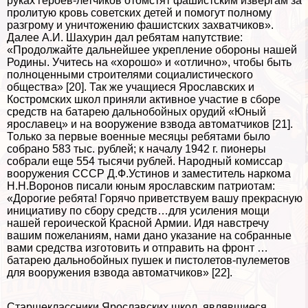
руках героев-летчиков отомстят фашистским извергам за
пролитую кровь советских детей и помогут полному
разгрому и уничтожению фашистских захватчиков».
Далее А.И. Шахурин дал ребятам напутствие:
«Продолжайте дальнейшее укрепление обороны нашей
Родины. Учитесь на «хорошо» и «отлично», чтобы быть
полноценными строителями социалистического
общества» [20]. Так же учащиеся Ярославских и
Костромских школ приняли активное участие в сборе
средств на батарею дальнобойных орудий «Юный
ярославец» и на вооружение взвода автоматчиков [21].
Только за первые военные месяцы ребятами было
собрано 583 тыс. рублей; к началу 1942 г. пионеры
собрали еще 554 тысячи рублей. Народный комиссар
вооружения СССР Д.Ф.Устинов и заместитель наркома
Н.Н.Воронов писали юным ярославским патриотам:
«Дорогие ребята! Горячо приветствуем вашу прекрасную
инициативу по сбору средств…для усиления мощи
нашей героической Красной Армии. Идя навстречу
вашим пожеланиям, нами дано указание на собранные
вами средства изготовить и отправить на фронт …
батарею дальнобойных пушек и пистолетов-пулеметов
для вооружения взвода автоматчиков» [22].
Старшеклассники Ярославских школ, являвшиеся