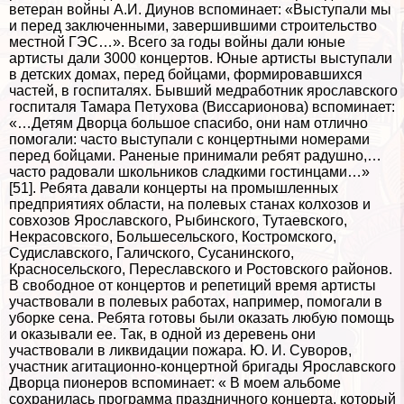
ветеран войны А.И. Диунов вспоминает: «Выступали мы
и перед заключенными, завершившими строительство
местной ГЭС…». Всего за годы войны дали юные
артисты дали 3000 концертов. Юные артисты выступали
в детских домах, перед бойцами, формировавшихся
частей, в госпиталях. Бывший медработник ярославского
госпиталя Тамара Пeтyxова (Виссарионова) вспоминает:
«…Детям Дворца большое спасибо, они нам отлично
помогали: часто выступали с концертными номерами
перед бойцами. Раненые принимали ребят радушно,…
часто радовали школьников сладкими гостинцами…»
[51]. Ребята давали концерты на промышленных
предприятиях области, на полевых станах колхозов и
совхозов Ярославского, Рыбинского, Тутаевского,
Некрасовского, Большесельского, Костромского,
Судиславского, Галичского, Сусанинского,
Красносельского, Переславского и Ростовского районов.
В свободное от концертов и репетиций время артисты
участвовали в полевых работах, например, помогали в
уборке сена. Ребята готовы были оказать любую помощь
и оказывали ее. Так, в одной из деревень они
участвовали в ликвидации пожара. Ю. И. Суворов,
участник агитационно-концертной бригады Ярославского
Дворца пионеров вспоминает: « В моем альбоме
сохранилась программа праздничного концерта, который