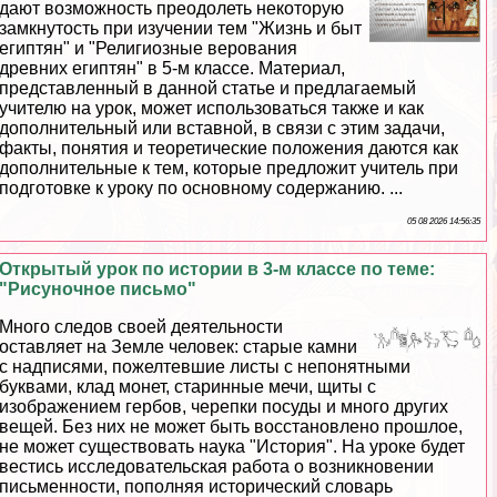
дают возможность преодолеть некоторую
замкнутость при изучении тем "Жизнь и быт
египтян" и "Религиозные верования
древних египтян" в 5-м классе. Материал,
представленный в данной статье и предлагаемый
учителю на урок, может использоваться также и как
дополнительный или вставной, в связи с этим задачи,
факты, понятия и теоретические положения даются как
дополнительные к тем, которые предложит учитель при
подготовке к уроку по основному содержанию. ...
05 08 2026 14:56:35
Открытый урок по истории в 3-м классе по теме:
"Рисуночное письмо"
Много следов своей деятельности
оставляет на Земле человек: старые камни
с надписями, пожелтевшие листы с непонятными
буквами, клад монет, старинные мечи, щиты с
изображением гербов, черепки посуды и много других
вещей. Без них не может быть восстановлено прошлое,
не может существовать наука "История". На уроке будет
вестись исследовательская работа о возникновении
письменности, пополняя исторический словарь