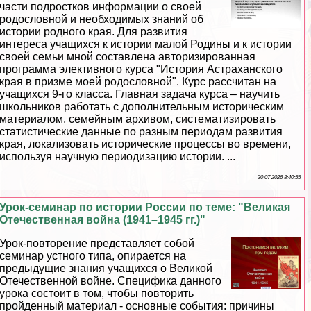
части подростков информации о своей
родословной и необходимых знаний об
истории родного края. Для развития
интереса учащихся к истории малой Родины и к истории
своей семьи мной составлена авторизированная
программа элективного курса "История Астpaxaнского
края в призме моей родословной". Курс рассчитан на
учащихся 9-го класса. Главная задача курса – научить
школьников работать с дополнительным историческим
материалом, семейным архивом, систематизировать
статистические данные по разным периодам развития
края, локализовать исторические процессы во времени,
используя научную периодизацию истории. ...
30 07 2026 8:40:55
Урок-семинар по истории России по теме: "Великая
Отечественная война (1941–1945 гг.)"
Урок-повторение представляет собой
семинар устного типа, опирается на
предыдущие знания учащихся о Великой
Отечественной войне. Специфика данного
урока состоит в том, чтобы повторить
пройденный материал - основные события: причины