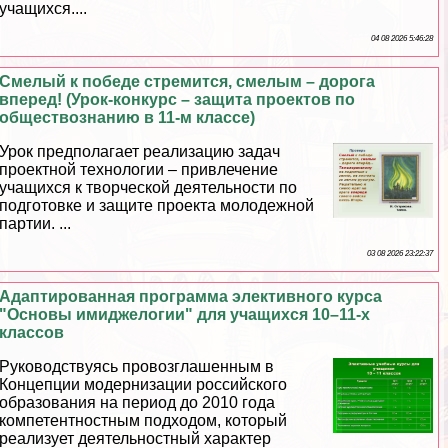
учащихся....
04 08 2026 5:46:28
Смелый к победе стремится, смелым – дорога
вперед! (Урок-конкурс – защита проектов по
обществознанию в 11-м классе)
Урок предполагает реализацию задач
проектной технологии – привлечение
учащихся к творческой деятельности по
подготовке и защите проекта молодежной
партии. ...
03 08 2026 23:22:37
Адаптированная программа элективного курса
"Основы имиджелогии" для учащихся 10–11-х
классов
Руководствуясь провозглашенным в
Концепции модернизации российского
образования на период до 2010 года
компетентностным подходом, который
реализует деятельностный хаpaктер