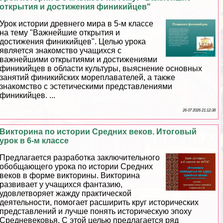
открытия и достижения финикийцев"
Урок истории древнего мира в 5-м классе
на тему "Важнейшие открытия и
достижения финикийцев". Целью урока
является знакомство учащихся с
важнейшими открытиями и достижениями
финикийцев в области культуры, выяснение основных
занятий финикийских мореплавателей, а также
знакомство с эстетическими представлениями
финикийцев. ...
26 07 2026 21:12:38
Викторина по истории Средних веков. Итоговый
урок в 6-м классе
Предлагается разработка заключительного
обобщающего урока по истории Средних
веков в форме викторины. Викторина
развивает у учащихся фантазию,
удовлетворяет жажду пpaктической
деятельности, помогает расширить круг исторических
представлений и лучше понять историческую эпоху
Средневековья. С этой целью предлагается ряд