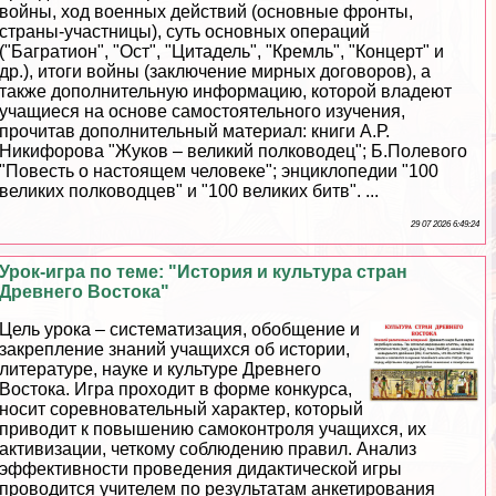
войны, ход военных действий (основные фронты,
страны-участницы), суть основных операций
("Багратион", "Ост", "Цитадель", "Кремль", "Концерт" и
др.), итоги войны (заключение мирных договоров), а
также дополнительную информацию, которой владеют
учащиеся на основе самостоятельного изучения,
прочитав дополнительный материал: книги А.Р.
Никифорова "Жуков – великий полководец"; Б.Полевого
"Повесть о настоящем человеке"; энциклопедии "100
великих полководцев" и "100 великих битв". ...
29 07 2026 6:49:24
Урок-игра по теме: "История и культура стран
Древнего Востока"
Цель урока – систематизация, обобщение и
закрепление знаний учащихся об истории,
литературе, науке и культуре Древнего
Востока. Игра проходит в форме конкурса,
носит соревновательный хаpaктер, который
приводит к повышению самоконтроля учащихся, их
активизации, четкому соблюдению правил. Анализ
эффективности проведения дидактической игры
проводится учителем по результатам анкетирования