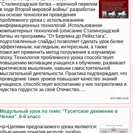
"Сталинградская битва – коренной перелом
в ходе Второй мировой войны" разработан
на основе технологии проведения
проблемного урока с использованием
информационных технологий. Использование
компьютерных технологий (описание Сталинградской
битвы из программы "От Берлина до Рейхстага",
подготовленные слайды) позволяет сделать урок более
эффективным, наглядным, интересным, а также
помогает применить метод погружения в изучаемую
эпоху. Технология проблемного урока способствует
повышению мотивации учащихся к обучению, развивает
критическое мышление, навыки самостоятельной
мыслительной деятельности. Пpaктика подтверждает, что
проведение таких уроков повышает качество знаний
учащихся, способствует воспитанию у них патриотизма и
чувства гордости за своё Отечество. ...
18 07 2026 2:12:32
Модульный урок по теме: "Гуситское движение в
Чехии". 6-й класс
<p>Целями предлагаемого урока являются:
объяснение понятия модуля; разбор