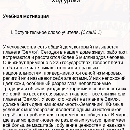
Ход урока
Учебная мотивация
Вступительное слово учителя.
(Слайд 1)
У человечества есть общий дом, который называется
планета “Земля”. Сегодня в нашем доме живут, работают,
встречаются и расстаются более 6 миллиардов человек.
Они живут примерно в 225 государствах, говорят почти
на 5-ти тысячах языках, относятся к разным
национальностям, придерживаются одной из мировых
религий или называют себя атеистами. У них непохожий
цвет кожи, особенный разрез глаз, неповторимые
традиции и обычаи, уходящие корнями в особенности их
историй, но всех их связывает главное – все они жители
планеты “Земля”. У всех, кто живёт на планете Земля,
должна быть одна национальность-Землянин”. Жизнь в
условиях многообразия является одним из источников
серьёзных проблем для современного общества. В мире,
где взаимопроникновение различных культур принимает
всё большие масштабы, обучение ценностям и навыкам