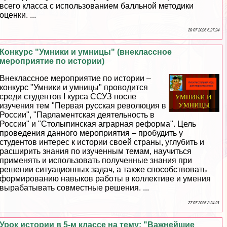
всего класса с использованием балльной методики
оценки. ...
28 07 2026 6:27:24
Конкурс "Умники и умницы" (внеклассное
мероприятие по истории)
Внеклассное мероприятие по истории –
конкурс "Умники и умницы" проводится
среди студентов I курса ССУЗ после
изучения тем "Первая русская революция в
России", "Парламентская деятельность в
России" и "Столыпинская аграрная реформа". Цель
проведения данного мероприятия – пробудить у
студентов интерес к истории своей страны, углубить и
расширить знания по изученным темам, научиться
применять и использовать полученные знания при
решении ситуационных задач, а также способствовать
формированию навыков работы в коллективе и умения
выpaбатывать совместные решения. ...
27 07 2026 3:24:21
Урок истории в 5-м классе на тему: "Важнейшие