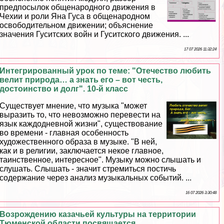
предпосылок общенародного движения в
Чехии и роли Яна Гуса в общенародном
освободительном движении; объяснение
значения Гуситских войн и Гуситского движения. ...
17 07 2026 11:32:24
Интегрированный урок по теме: "Отечество любить
велит природа… а знать его – вот честь,
достоинство и долг". 10-й класс
Существует мнение, что музыка "может
выразить то, что невозможно перевести на
язык каждодневной жизни", существование
во времени - главная особенность
художественного образа в музыке. "В ней,
как и в религии, заключается некое главное,
таинственное, интересное". Музыку можно слышать и
слушать. Слышать - значит стремиться постичь
содержание через анализ музыкальных событий. ...
16 07 2026 3:30:48
Возрождению казачьей культуры на территории
Тюменской области посвящается…