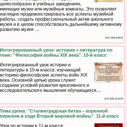
целесообразно в учебных заведениях,
имеющих музеи или музейные комнаты. Это позволяет
наглядно продемонстрировать все аспекты музейной
работы, создать профессиональный актив школьного
музея и в целом способствовать дальнейшему активному
развитию музея. ...
20 07 2026 8:58:54
Интегрированный урок: история + литература по
теме: "Философия войны XIX века". 10-й класс
Интегрированный урок истории и
литературы в 10-м классе, изучающий
историко-философские аспекты войн XIX
века. Основной целью урока служит
создание условий развития креативного и
исследовательского мышления обучающихся....
19 07 2026 12:23:50
Тема урока: "Сталинградская битва – коренной
перелом в ходе Второй мировой войны". 11-й класс
Урок по истории в 11-м классе