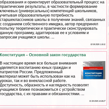
образования и ориентирует образовательный процесс на
пpaктические результаты, в частности формирование
ключевых (универсальных) компетенций школьников,
учитывая образовательную потребность
старшеклассников школы в получении знаний, связанных
с созданием собственного имиджа, автор предпринял
попытку теоретически и пpaктически сконструировать
данную программу, адаптировав ее к условиям и
запросам учащимся школы. ...
02 08 2026 1:18:11
Конституция – Основной закон государства
В настоящее время все больше внимания
уделяется воспитанию юных граждан и
патриотов России. Предложенный
материал может быть использован как на
уроках, так и во внеклассной работе.
Доступность, образность и наглядность позволят
учащимся ближе познакомиться с устройством
государства, с их правами и обязанностями. ...
01 08 2026 14:38:27