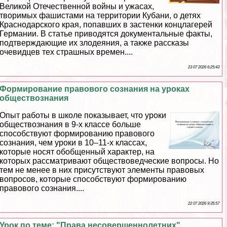
Великой Отечественной войны и ужасах,
творимых фашистами на территории Кубани, о детях
Краснодарского края, попавших в застенки концлагерей
Германии. В статье приводятся документальные факты,
подтверждающие их злодеяния, а также рассказы
очевидцев тех страшных времен....
23 07 2026 6:25:43
Формирование правового сознания на уроках
обществознания
Опыт работы в школе показывает, что уроки
обществознания в 9-х классе больше
способствуют формированию правового
сознания, чем уроки в 10–11-х классах,
которые носят обобщенный хаpaктер, на
которых рассматривают обществоведческие вопросы. Но
тем не менее в них присутствуют элементы правовых
вопросов, которые способствуют формированию
правового сознания....
22 07 2026 9:35:57
Урок по теме: "Права несовершеннолетних"