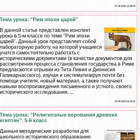
07 08 2026 13:38:29
Тема урока: "Рим эпохи царей"
В данной статье представлен конспект
урока в 5-м классе по теме "Рим эпохи
царей". Данный урок представляет собой
лабораторную работу, на которой учащиеся
учатся самостоятельно работать с
историческими документами (в качестве документов для
рассмотрения процесса становления государства в Риме
предлагаются отрывки из Тита Ливия и Дионисия
Галикарнасского), изучая и систематизируя почти без
помощи учителя, новый материал, а также получают
навыки воспроизведения письменного и устного, своего
исторического исследования. ...
06 08 2026 16:59:52
Тема урока: "Религиозные верования древних
египтян". 5-й класс
Данные методические разработки для
школьного исторического образования