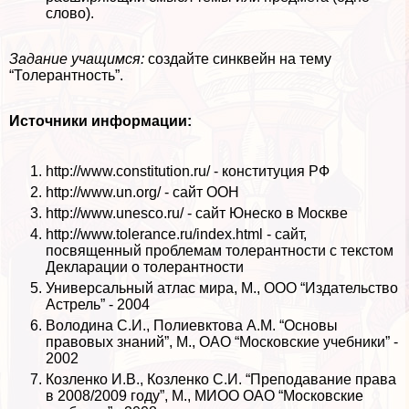
слово).
Задание учащимся:
создайте синквейн на тему
“Толерантность”.
Источники информации:
http://www.constitution.ru/ - конституция РФ
http://www.un.org/ - сайт ООН
http://www.unesco.ru/ - сайт Юнеско в Москве
http://www.tolerance.ru/index.html - сайт,
посвященный проблемам толерантности с текстом
Декларации о толерантности
Универсальный атлас мира, М., ООО “Издательство
Астрель” - 2004
Володина С.И., Полиевктова А.М. “Основы
правовых знаний”, М., ОАО “Московские учебники” -
2002
Козленко И.В., Козленко С.И. “Преподавание права
в 2008/2009 году”, М., МИОО ОАО “Московские