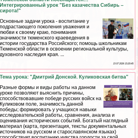
Интегрированный урок "Без казачества Сибирь –
сирота!"
Основные задачи урока - воспитание у
подрастающего поколения уважения и
любви к своему краю, понимания
значимости тюменского краеведения в
истории государства Российского; помощь школьникам
Тюменской области в освоении региональной культуры,
духовного наследия края. ...
15 07 2026 15:20:45
Тема урока: "Дмитрий Донской. Куликовская битва"
Разные формы и виды работы на данном
уроке позволяют выяснить причины,
способствовавшие победе русских войск на
Куликовом поле, значимость данной
победы; формировать у учащихся навыки
исследовательской работы, сравнения, анализа и
оценивания исторических событий. Богатый наглядный
материал (карта, презентация, тексты документальных
источников на русском и старославянском языках)
способствует воспитанию чувства гордости за свой