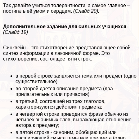
Так давайте учиться толерантности, а самое главное –
постигать её умом и сердцем.
(Слайд 20).
Дополнительное задание для сильных учащихся.
(Слайд 19)
Синквейн – это стихотворение представляющее собой
синтез информации в лаконичной форме. Это
стихотворение, состоящее пяти строк:
в первой строке заявляется тема или предмет (одно
существительное);
во второй дается описание предмета (два.
прилагательных или причастия)
в третьей, состоящей из трех глаголов,
хаpaктеризуются действия предмета;
в четвертой строке приводится фраза обычно из
четырех значимых слов, выражающая отношение
автора к предмету;
в пятой строке - синоним, обобщающий или
расширяющий смысл темы или предмета (одно