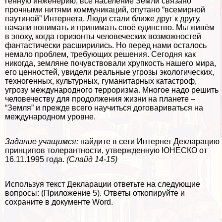
генную инженерию, всё население Земли связано
прочными нитями коммуникаций, опyтaно “всемирной
паутиной” Интернета. Люди стали ближе друг к другу,
начали понимать и принимать своё единство. Мы живём
в эпоху, когда горизонты человеческих возможностей
фантастически расширились. Но перед нами осталось
немало проблем, требующих решения. Сегодня как
никогда, земляне почувствовали хрупкость нашего мира,
его ценностей, увидели реальные угрозы экологических,
техногенных, культурных, гуманитарных катастроф,
угрозу международного терроризма. Многое надо решить
человечеству для продолжения жизни на планете –
“Земля” и прежде всего научиться договариваться на
международном уровне.
Задание учащимся:
найдите в сети Интернет Декларацию
принципов толерантности, утвержденную ЮНЕСКО от
16.11.1995 года.
(Слайд 14-15)
Используя текст Декларации ответьте на следующие
вопросы: (Приложение 5). Ответы откопируйте и
сохраните в документе Word.