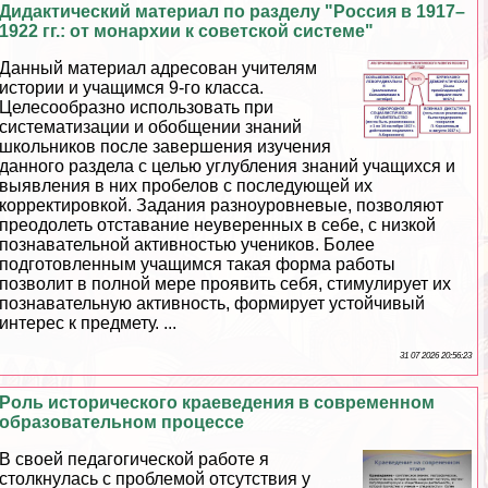
Дидактический материал по разделу "Россия в 1917–
1922 гг.: от монархии к советской системе"
Данный материал адресован учителям
истории и учащимся 9-го класса.
Целесообразно использовать при
систематизации и обобщении знаний
школьников после завершения изучения
данного раздела с целью углубления знаний учащихся и
выявления в них пробелов с последующей их
корректировкой. Задания разноуровневые, позволяют
преодолеть отставание неуверенных в себе, с низкой
познавательной активностью учеников. Более
подготовленным учащимся такая форма работы
позволит в полной мере проявить себя, стимулирует их
познавательную активность, формирует устойчивый
интерес к предмету. ...
31 07 2026 20:56:23
Роль исторического краеведения в современном
образовательном процессе
В своей педагогической работе я
столкнулась с проблемой отсутствия у