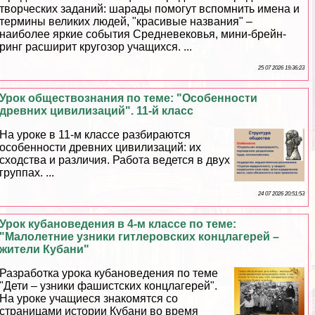
творческих заданий: шарады помогут вспомнить имена и
термины великих людей, "красивые названия" –
наиболее яркие события Cредневековья, мини-брейн-
ринг расширит кругозор учащихся. ...
25 07 2026 19:36:23
Урок обществознания по теме: "Особенности
древних цивилизаций". 11-й класс
На уроке в 11-м классе разбираются
особенности древних цивилизаций: их
сходства и различия. Работа ведется в двух
группах. ...
24 07 2026 20:51:53
Урок кубановедения в 4-м классе по теме:
"Малолетние узники гитлеровских концлагерей –
жители Кубани"
Разработка урока кубановедения по теме
"Дети – узники фашистских концлагерей".
На уроке учащиеся знакомятся со
страницами истории Кубани во время