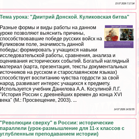
15 07 2026 7:17:34
Тема урока: "Дмитрий Донской. Куликовская битва"
Разные формы и виды работы на данном
уроке позволяют выяснить причины,
способствовавшие победе русских войск на
Куликовом поле, значимость данной
победы; формировать у учащихся навыки
исследовательской работы, сравнения, анализа и
оценивания исторических событий. Богатый наглядный
материал (карта, презентация, тексты документальных
источников на русском и старославянском языках)
способствует воспитанию чувства гордости за свой
народ, развивает интерес учащихся к предмету.
Используется учебник Данилова А.А. Косулиной Л.Г.
"История России с древнейших времен до конца XVI
века" (М.: Просвещение, 2003). ...
14 07 2026 14:52:55
"Революции сверху" в России: исторические
параллели (урок-размышление для 11-х классов с
углубленным преподаванием истории)