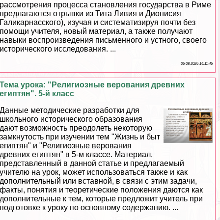
рассмотрения процесса становления государства в Риме
предлагаются отрывки из Тита Ливия и Дионисия
Галикарнасского), изучая и систематизируя почти без
помощи учителя, новый материал, а также получают
навыки воспроизведения письменного и устного, своего
исторического исследования. ...
06 08 2026 14:11:46
Тема урока: "Религиозные верования древних
египтян". 5-й класс
Данные методические разработки для
школьного исторического образования
дают возможность преодолеть некоторую
замкнутость при изучении тем "Жизнь и быт
египтян" и "Религиозные верования
древних египтян" в 5-м классе. Материал,
представленный в данной статье и предлагаемый
учителю на урок, может использоваться также и как
дополнительный или вставной, в связи с этим задачи,
факты, понятия и теоретические положения даются как
дополнительные к тем, которые предложит учитель при
подготовке к уроку по основному содержанию. ...