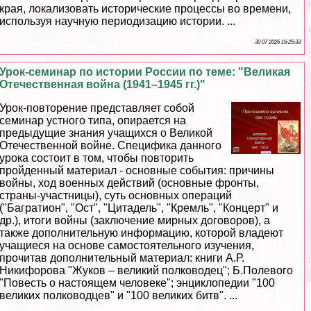
края, локализовать исторические процессы во времени,
используя научную периодизацию истории. ...
30 07 2026 16:25:33
Урок-семинар по истории России по теме: "Великая
Отечественная война (1941–1945 гг.)"
Урок-повторение представляет собой
семинар устного типа, опирается на
предыдущие знания учащихся о Великой
Отечественной войне. Специфика данного
урока состоит в том, чтобы повторить
пройденный материал - основные события: причины
войны, ход военных действий (основные фронты,
страны-участницы), суть основных операций
("Багратион", "Ост", "Цитадель", "Кремль", "Концерт" и
др.), итоги войны (заключение мирных договоров), а
также дополнительную информацию, которой владеют
учащиеся на основе самостоятельного изучения,
прочитав дополнительный материал: книги А.Р.
Никифорова "Жуков – великий полководец"; Б.Полевого
"Повесть о настоящем человеке"; энциклопедии "100
великих полководцев" и "100 великих битв". ...