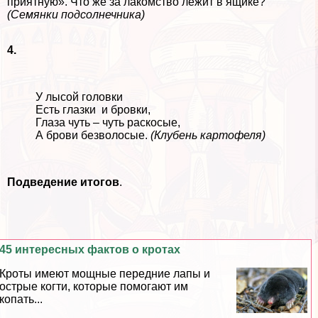
приятную». Что же за лакомство лежит в ящике?
(Семянки подсолнечника)
4.
У лысой головки
Есть глазки и бровки,
Глаза чуть – чуть раскосые,
А брови безволосые.
(Клубень картофеля)
Подведение итогов
.
45 интересных фактов о кротах
Кроты имеют мощные передние лапы и
острые когти, которые помогают им
копать...