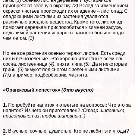
лета.
(1)
Осенью листья деревьев и кустарников
приобретают зелёную окраску.
(2)
Вслед за изменением
окраски листьев происходит их опадение – листопад. С
опадающими листьями из растения удаляются
различные вредные вещества. Кроме того, листопад
помогает деревьям приспособиться к зимней засухе,
ведь зимой растения испаряют намного больше воды,
чем летом.
(3)
Но не все растения осенью теряют листья. Есть среди
них и вечнозеленые. Это хорошо известные всем ель,
сосна, лиственница
(4)
, пихта, липа
(5)
. Да и некоторые
грибы
(6)
зимуют под снегом с зелёнными листьями
(7)
,например, подберёзовик, маслята.
«Оранжевый лепесток»
(Это вкусно)
1.
Попробуйте напиток и ответьте на вопросы: Что это за
напиток? Из чего он приготовлен?
(Отвар шиповника,
приготовлен из плодов шиповника.)
2.
Вкусные, сочные, душистые. Кто не любит эти ягоды?