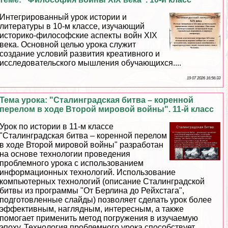
Интегрированный урок истории и
литературы в 10-м классе, изучающий
историко-философские аспекты войн XIX
века. Основной целью урока служит
создание условий развития креативного и
исследовательского мышления обучающихся....
19 07 2026 16:56:33
Тема урока: "Сталинградская битва – коренной
перелом в ходе Второй мировой войны". 11-й класс
Урок по истории в 11-м классе
"Сталинградская битва – коренной перелом
в ходе Второй мировой войны" разработан
на основе технологии проведения
проблемного урока с использованием
информационных технологий. Использование
компьютерных технологий (описание Сталинградской
битвы из программы "От Берлина до Рейхстага",
подготовленные слайды) позволяет сделать урок более
эффективным, наглядным, интересным, а также
помогает применить метод погружения в изучаемую
эпоху. Технология проблемного урока способствует