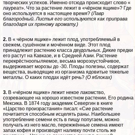
творческих успехов. Именно отсюда происходит слово «
лауреат». Что за растение лежит в «чёрном ящике»? Где
оно используется в настоящее время?
(Лавр
благородный. Листья его используются как приправа
благодаря их пряному аромату.)
2.
В « чёрном ящике» лежит плод, употрeбляемый в
свежем, сушённом и мочённом виде. Этот плод
принадлежит растению класса двудольных. Дикие предки
его растут на Кавказе, и в Средней Азии. Растение
перекрёстноопыляемое, весьма морозоустойчивое,
выдерживает морозы до -30. Плоды полезны, содержат
вещества, выводящие из организма ядовитые тяжелые
металлы. О каких плодах идёт речь?
(О яблоках)
3.
В «чёрном ящике» лежит некое лакомство,
созревающее на хорошо известном растении. Его родина
Мексика. В 1874 году академик Севергин в книге
«Царство произрастания» писал: «Сие растение
почитается способным исцелять раны. Наибольшее
употрeбление семени есть в пищу попугаем, можно
получать из него масло, пережжённые семена имеют
запах кофея и производят наливку почти столь же