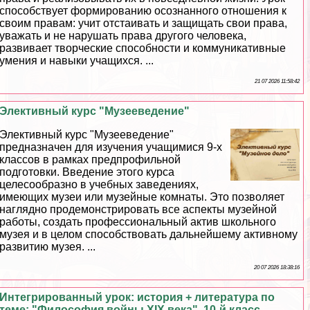
способствует формированию осознанного отношения к
своим правам: учит отстаивать и защищать свои права,
уважать и не нарушать права другого человека,
развивает творческие способности и коммуникативные
умения и навыки учащихся. ...
21 07 2026 11:58:42
Элективный курс "Музееведение"
Элективный курс "Музееведение"
предназначен для изучения учащимися 9-х
классов в рамках предпрофильной
подготовки. Введение этого курса
целесообразно в учебных заведениях,
имеющих музеи или музейные комнаты. Это позволяет
наглядно продемонстрировать все аспекты музейной
работы, создать профессиональный актив школьного
музея и в целом способствовать дальнейшему активному
развитию музея. ...
20 07 2026 18:38:16
Интегрированный урок: история + литература по
теме: "Философия войны XIX века". 10-й класс