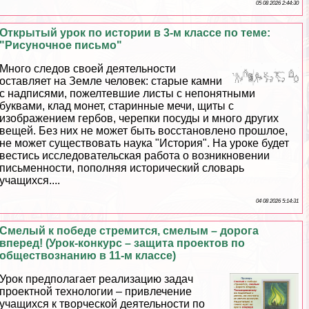
05 08 2026 2:44:30
Открытый урок по истории в 3-м классе по теме:
"Рисуночное письмо"
Много следов своей деятельности
оставляет на Земле человек: старые камни
с надписями, пожелтевшие листы с непонятными
буквами, клад монет, старинные мечи, щиты с
изображением гербов, черепки посуды и много других
вещей. Без них не может быть восстановлено прошлое,
не может существовать наука "История". На уроке будет
вестись исследовательская работа о возникновении
письменности, пополняя исторический словарь
учащихся....
04 08 2026 5:14:31
Смелый к победе стремится, смелым – дорога
вперед! (Урок-конкурс – защита проектов по
обществознанию в 11-м классе)
Урок предполагает реализацию задач
проектной технологии – привлечение
учащихся к творческой деятельности по