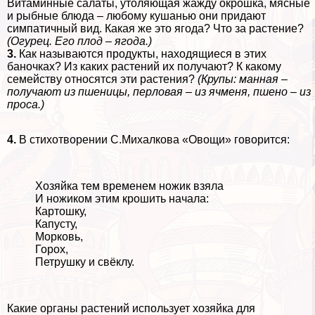
Витаминные салаты, утоляющая жажду окрошка, мясные
и рыбные блюда – любому кушанью они придают
симпатичный вид. Какая же это ягода? Что за растение?
(Огурец. Его плод – ягода.)
3.
Как называются продукты, находящиеся в этих
баночках? Из каких растений их получают? К какому
семейству относятся эти растения?
(Крупы: манная –
получают из пшеницы, перловая – из ячменя, пшено – из
проса.)
4.
В стихотворении С.Михалкова «Овощи» говорится:
Хозяйка тем временем ножик взяла
И ножиком этим крошить начала:
Картошку,
Капусту,
Морковь,
Горох,
Петрушку и свёклу.
Какие органы растений использует хозяйка для