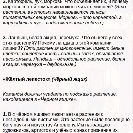
2.
Картофель, лук, морковь. Что объединяет их, и почему
морковь в этой компании можно считать лишней?
(Это
растения, в которых накапливаются запасы
питательных веществ. Морковь – это корнеплод, а
картофель и лук – видоизмененные побеги.)
3.
Ландыш, белая акция, черёмуха. Что общего у всех
этих растений? Почему ландыш в этой компании
лишний?
(Эти растения многолетние, имеют белые
цветки, соцветие кисть, сильный запах, опыляются
насекомыми. Ландыш – однодольное растение, белая
акация, черёмуха – двудольные.)
«Жёлтый лепесток»
(Чёрный ящик)
Комaнды должны угадать по подсказке растение,
находящееся в «Чёрном ящике».
1.
В « чёрном ящике» лежит ветка растения с
несъедобными листьями. Это растение было посвящено
богу науки и искусству Аполлону. Им награждают
художников, артистов и учёных в знак признания их