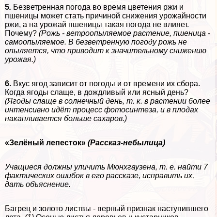
5
.
Безветренная погода во время цветения ржи и
пшеницы может стать причиной снижения урожайности
ржи, а на урожай пшеницы такая погода не влияет.
Почему?
(Рожь - ветроопыляемое растение, пшеница -
самоопыляемое. В безветренную погоду рожь не
опыляется, что приводит к значительному снижению
урожая.)
6.
Вкус ягод зависит от погоды и от времени их сбора.
Когда ягоды слаще, в дождливый или ясный день?
(Ягоды слаще в солнечный день, т. к. в растении более
интенсивно идёт процесс фотосинтеза, и в плодах
накапливается больше сахаров.)
«Зелёный лепесток»
(Рассказ-небылица)
Учащиеся должны уличить Мюнхгаузена, т. е. найти 7
фактических ошибок в его рассказе, исправить их,
дать объяснение.
Багрец и золото листвы - верный признак наступившего