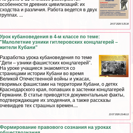
особенности древних цивилизаций: их
сходства и различия. Работа ведется в двух
группах. ...
24 07 2026 5:35:34
Урок кубановедения в 4-м классе по теме:
"Малолетние узники гитлеровских концлагерей –
жители Кубани"
Разработка урока кубановедения по теме
"Дети – узники фашистских концлагерей".
На уроке учащиеся знакомятся со
страницами истории Кубани во время
Великой Отечественной войны и ужасах,
творимых фашистами на территории Кубани, о детях
Краснодарского края, попавших в застенки концлагерей
Германии. В статье приводятся документальные факты,
подтверждающие их злодеяния, а также рассказы
очевидцев тех страшных времен....
23 07 2026 23:46:13
Формирование правового сознания на уроках
обществознания