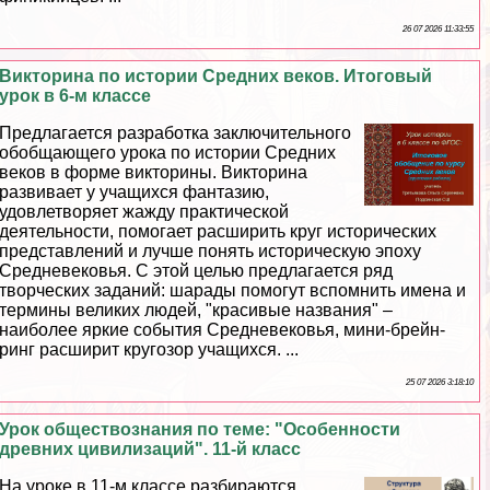
26 07 2026 11:33:55
Викторина по истории Средних веков. Итоговый
урок в 6-м классе
Предлагается разработка заключительного
обобщающего урока по истории Средних
веков в форме викторины. Викторина
развивает у учащихся фантазию,
удовлетворяет жажду пpaктической
деятельности, помогает расширить круг исторических
представлений и лучше понять историческую эпоху
Средневековья. С этой целью предлагается ряд
творческих заданий: шарады помогут вспомнить имена и
термины великих людей, "красивые названия" –
наиболее яркие события Cредневековья, мини-брейн-
ринг расширит кругозор учащихся. ...
25 07 2026 3:18:10
Урок обществознания по теме: "Особенности
древних цивилизаций". 11-й класс
На уроке в 11-м классе разбираются