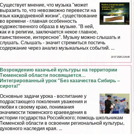
Существует мнение, что музыка "может
выразить то, что невозможно перевести на
язык каждодневной жизни", существование
во времени - главная особенность
художественного образа в музыке. "В ней,
как и в религии, заключается некое главное,
таинственное, интересное". Музыку можно слышать и
слушать. Слышать - значит стремиться постичь
содержание через анализ музыкальных событий. ...
16 07 2026 2:24:46
Возрождению казачьей культуры на территории
Тюменской области посвящается…
Интегрированный урок "Без казачества Сибирь –
сирота!"
Основные задачи урока - воспитание у
подрастающего поколения уважения и
любви к своему краю, понимания
значимости тюменского краеведения в
истории государства Российского; помощь школьникам
Тюменской области в освоении региональной культуры,
духовного наследия края. ...