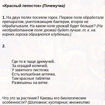
«Красный лепесток»
(Почемучка)
1.
На двух полях посеяли горох. Первое поле обработали
препаратом, уничтожающим бактерии, второе не
обpaбатывали. На каком поле урожай будет больше?
(На
необработанном поле урожай будет лучше, т. к. на
корнях гороха образуются клубеньки.)
2.
Где-то в чаще дремучей,
За оградой колючей,
У заветного листочка
Есть волшебная аптечка.
Там красные таблетки
Развешены на ветке.
Что это за растение? Каковы его биологические
особенности?
(Шиповник; кустарник; множество