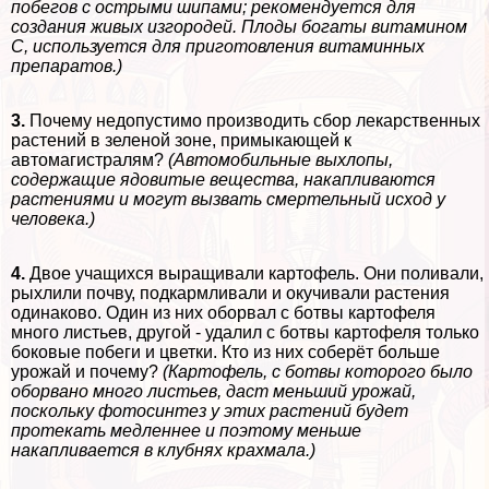
побегов с острыми шипами; рекомендуется для
создания живых изгородей. Плоды богаты витамином
С, используется для приготовления витаминных
препаратов.)
3.
Почему недопустимо производить сбор лекарственных
растений в зеленой зоне, примыкающей к
автомагистралям?
(Автомобильные выхлопы,
содержащие ядовитые вещества, накапливаются
растениями и могут вызвать cмepтельный исход у
человека.)
4.
Двое учащихся выращивали картофель. Они поливали,
рыхлили почву, подкармливали и окучивали растения
одинаково. Один из них оборвал с ботвы картофеля
много листьев, другой - удалил с ботвы картофеля только
боковые побеги и цветки. Кто из них соберёт больше
урожай и почему?
(Картофель, с ботвы которого было
оборвано много листьев, даст меньший урожай,
поскольку фотосинтез у этих растений будет
протекать медленнее и поэтому меньше
накапливается в клубнях крахмала.)