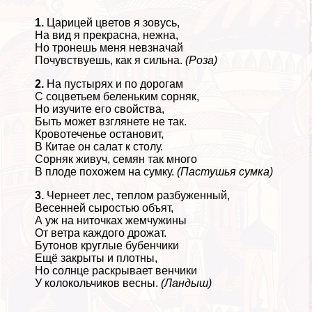
1.
Царицей цветов я зовусь,
На вид я прекрасна, нежна,
Но тронешь меня невзначай
Почувствуешь, как я сильна.
(Роза)
2.
На пустырях и по дорогам
С соцветьем беленьким сорняк,
Но изучите его свойства,
Быть может взглянете не так.
Кровотеченье остановит,
В Китае он салат к столу.
Сорняк живуч, семян так много
В плоде похожем на сумку.
(Пастушья сумка)
3.
Чернеет лес, теплом разбуженный,
Весенней сыростью объят,
А уж на ниточках жемчужины
От ветра каждого дрожат.
Бутонов круглые бубенчики
Ещё закрыты и плотны,
Но солнце раскрывает венчики
У колокольчиков весны.
(Ландыш)