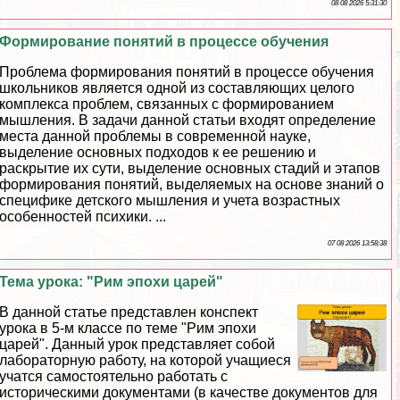
08 08 2026 5:31:30
Формирование понятий в процессе обучения
Проблема формирования понятий в процессе обучения
школьников является одной из составляющих целого
комплекса проблем, связанных с формированием
мышления. В задачи данной статьи входят определение
места данной проблемы в современной науке,
выделение основных подходов к ее решению и
раскрытие их сути, выделение основных стадий и этапов
формирования понятий, выделяемых на основе знаний о
специфике детского мышления и учета возрастных
особенностей психики. ...
07 08 2026 13:58:38
Тема урока: "Рим эпохи царей"
В данной статье представлен конспект
урока в 5-м классе по теме "Рим эпохи
царей". Данный урок представляет собой
лабораторную работу, на которой учащиеся
учатся самостоятельно работать с
историческими документами (в качестве документов для