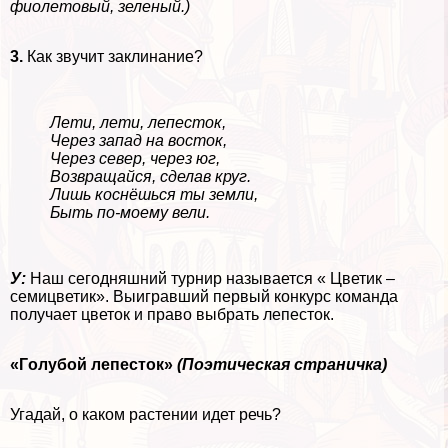
фиолетовый, зеленый.)
3.
Как звучит заклинание?
Лети, лети, лепесток,
Через запад на восток,
Через север, через юг,
Возвращайся, сделав круг.
Лишь коснёшься ты земли,
Быть по-моему вели.
У:
Наш сегодняшний турнир называется « Цветик –
семицветик». Выигравший первый конкурс комaнда
получает цветок и право выбрать лепесток.
«Гoлyбой лепесток»
(Поэтическая страничка)
Угадай, о каком растении идет речь?