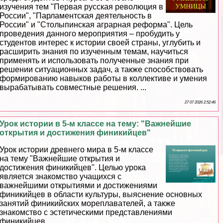
изучения тем "Первая русская революция в
России", "Парламентская деятельность в
России" и "Столыпинская аграрная реформа". Цель
проведения данного мероприятия – пробудить у
студентов интерес к истории своей страны, углубить и
расширить знания по изученным темам, научиться
применять и использовать полученные знания при
решении ситуационных задач, а также способствовать
формированию навыков работы в коллективе и умения
выpaбатывать совместные решения. ...
27 07 2026 2:52:46
Урок истории в 5-м классе на тему: "Важнейшие
открытия и достижения финикийцев"
Урок истории древнего мира в 5-м классе
на тему "Важнейшие открытия и
достижения финикийцев". Целью урока
является знакомство учащихся с
важнейшими открытиями и достижениями
финикийцев в области культуры, выяснение основных
занятий финикийских мореплавателей, а также
знакомство с эстетическими представлениями
финикийцев. ...