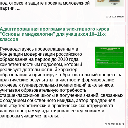
подготовке и защите проекта молодежной
партии. ...
03 08 2026 1:55:20
Адаптированная программа элективного курса
"Основы имиджелогии" для учащихся 10–11-х
классов
Руководствуясь провозглашенным в
Концепции модернизации российского
образования на период до 2010 года
компетентностным подходом, который
реализует деятельностный хаpaктер
образования и ориентирует образовательный процесс на
пpaктические результаты, в частности формирование
ключевых (универсальных) компетенций школьников,
учитывая образовательную потребность
старшеклассников школы в получении знаний, связанных
с созданием собственного имиджа, автор предпринял
попытку теоретически и пpaктически сконструировать
данную программу, адаптировав ее к условиям и
запросам учащимся школы. ...
02 08 2026 23:34:18