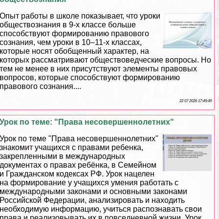
Опыт работы в школе показывает, что уроки
обществознания в 9-х классе больше
способствуют формированию правового
сознания, чем уроки в 10–11-х классах,
которые носят обобщенный хаpaктер, на
которых рассматривают обществоведческие вопросы. Но
тем не менее в них присутствуют элементы правовых
вопросов, которые способствуют формированию
правового сознания....
22 07 2026 17:49:49
Урок по теме: "Права несовершеннолетних"
Урок по теме "Права несовершеннолетних"
знакомит учащихся с правами ребенка,
закрепленными в международных
документах о правах ребёнка, в Семейном
и Гражданском кодексах РФ. Урок нацелен
на формирование у учащихся умения работать с
международными законами и основными законами
Российской Федерации, анализировать и находить
необходимую информацию, учиться распознавать свои
права и реализовывать их в повседневной жизни. Урок