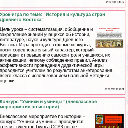
29 07 2026 6:49:15
Урок-игра по теме: "История и культура стран
Древнего Востока"
Цель урока – систематизация, обобщение и
закрепление знаний учащихся об истории,
литературе, науке и культуре Древнего
Востока. Игра проходит в форме конкурса,
носит соревновательный хаpaктер, который
приводит к повышению самоконтроля учащихся, их
активизации, четкому соблюдению правил. Анализ
эффективности проведения дидактической игры
проводится учителем по результатам анкетирования
всего класса с использованием балльной методики
оценки. ...
28 07 2026 18:59:24
Конкурс "Умники и умницы" (внеклассное
мероприятие по истории)
Внеклассное мероприятие по истории –
конкурс "Умники и умницы" проводится
среди студентов I курса ССУЗ после