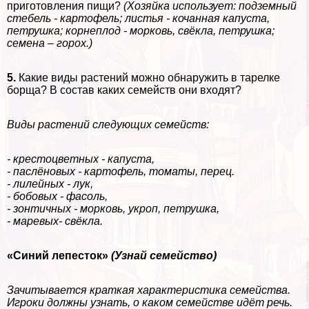
приготовления пищи?
(Хозяйка использует: подземный
стебель - картофель; листья - кочанная капуста,
петрушка; корнеплод - морковь, свёкла, петрушка;
семена – горох.)
5.
Какие виды растений можно обнаружить в тарелке
борща? В состав каких семейств они входят?
Виды растений следующих семейств:
- крестоцветных - капуста,
- паслёновых - картофель, томаты, перец.
- лилейных - лук,
- бобовых - фасоль,
- зонтичных - морковь, укроп, петрушка,
- маревых- свёкла.
«Синий лепесток»
(Узнай семейство)
Зачитывается краткая хаpaктеристика семейства.
Игроки должны узнать, о каком семействе идёт речь.