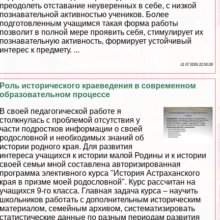
преодолеть отставание неуверенных в себе, с низкой
познавательной активностью учеников. Более
подготовленным учащимся такая форма работы
позволит в полной мере проявить себя, стимулирует их
познавательную активность, формирует устойчивый
интерес к предмету. ...
31 07 2026 22:50:28
Роль исторического краеведения в современном
образовательном процессе
В своей педагогической работе я
столкнулась с проблемой отсутствия у
части подростков информации о своей
родословной и необходимых знаний об
истории родного края. Для развития
интереса учащихся к истории малой Родины и к истории
своей семьи мной составлена авторизированная
программа элективного курса "История Астpaxaнского
края в призме моей родословной". Курс рассчитан на
учащихся 9-го класса. Главная задача курса – научить
школьников работать с дополнительным историческим
материалом, семейным архивом, систематизировать
статистические данные по разным периодам развития