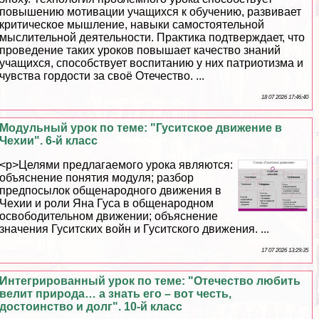
повышению мотивации учащихся к обучению, развивает
критическое мышление, навыки самостоятельной
мыслительной деятельности. Пpaктика подтверждает, что
проведение таких уроков повышает качество знаний
учащихся, способствует воспитанию у них патриотизма и
чувства гордости за своё Отечество. ...
18 07 2026 17:46:40
Модульный урок по теме: "Гуситское движение в
Чехии". 6-й класс
<p>Целями предлагаемого урока являются:
объяснение понятия модуля; разбор
предпосылок общенародного движения в
Чехии и роли Яна Гуса в общенародном
освободительном движении; объяснение
значения Гуситских войн и Гуситского движения. ...
17 07 2026 13:29:35
Интегрированный урок по теме: "Отечество любить
велит природа… а знать его – вот честь,
достоинство и долг". 10-й класс