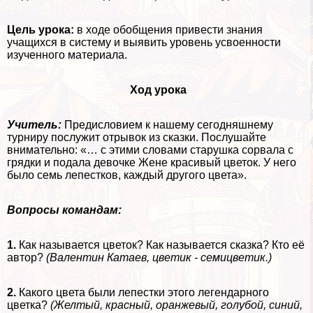
Цель урока:
в ходе обобщения привести знания
учащихся в систему и выявить уровень усвоенности
изученного материала.
Ход урока
Учитель:
Предисловием к нашему сегодняшнему
турниру послужит отрывок из сказки. Послушайте
внимательно: «… с этими словами старушка сорвала с
грядки и подала дeвoчке Жене красивый цветок. У него
было семь лепестков, каждый другого цвета».
Вопросы комaндам:
1.
Как называется цветок? Как называется сказка? Кто её
автор?
(Валентин Катаев, цветик - семицветик.)
2.
Какого цвета были лепестки этого легендарного
цветка?
(Желтый, красный, оранжевый, гoлyбой, синий,