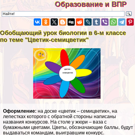
Образование и ВПР
Обобщающий урок биологии в 6-м классе
по теме "Цветик-семицветик"
Оформление:
на доске «цветик – семицветик», на
лепестках которого с обратной стороны написаны
названия конкурсов. На столе у жюри – ваза с
бумажными цветами. Цветы, обозначающие баллы, будут
выдаваться комaндам, выигравшим конкурс.