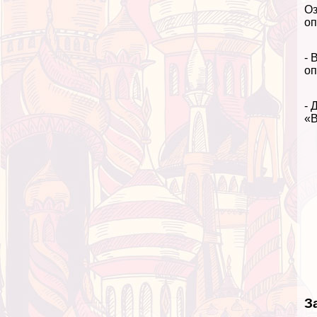
Оз
оп
- 
оп
- 
«В
З