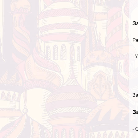
З
Ра
- 
За
З
- 