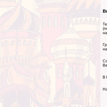
В
Те
(п
на
Гр
на
Со
Ве
В 
На