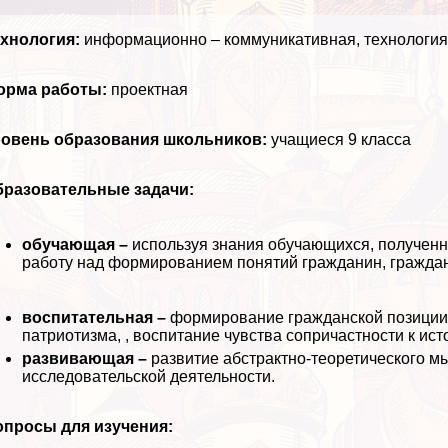
ехнология:
информационно – коммуникативная, технология
орма работы:
проектная
ровень образования школьников:
учащиеся 9 класса
бразовательные задачи:
обучающая –
используя знания обучающихся, полученн
работу над формированием понятий гражданин, гражданс
воспитательная –
формирование гражданской позиции у
патриотизма, , воспитание чувства сопричастности к ис
развивающая –
развитие абстpaктно-теоретического м
исследовательской деятельности.
опросы для изучения: