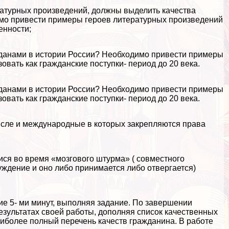
атурных произведений, должны выделить качества
имо привести примеры героев литературных произведений
енности;
жданами в истории России? Необходимо привести примеры
овать как гражданские поступки- период до 20 века.
жданами в истории России? Необходимо привести примеры
овать как гражданские поступки- период до 20 века.
исле и международные в которых закрепляются права
я во время «мозгового штурма» ( совместного
ждение и оно либо принимается либо отвергается)
ние 5- ми минут, выполняя задание. По завершении
езультатах своей работы, дополняя список качественных
аиболее полный перечень качеств гражданина. В работе