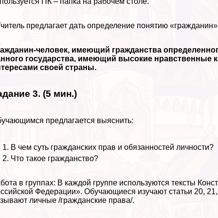
пользуется ПК – папка на рабочем столе.
Учитель предлагает дать определение понятию «гражданин»
ражданин-человек, имеющий гражданства определенно
анного государства, имеющий высокие нравственные к
нтересами своей страны.
адание 3. (5 мин.)
учающимся предлагается выяснить:
В чем суть гражданских прав и обязанностей личности?
Что такое гражданство?
бота в группах: В каждой группе используются тексты Конс
ссийской Федерации». Обучающиеся изучают статьи 20, 21, 22
зывают личные /гражданские права/.