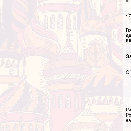
ис
- 
Г
д
и
З
Об
Ра
Ро
на