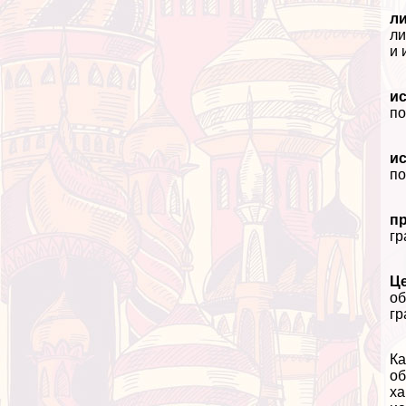
л
ли
и 
ис
по
ис
по
п
гр
Ц
об
гр
Ка
об
ха