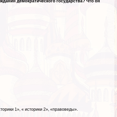
жданин демократического государства? Что он
торики 1», « историки 2», «правоведы».