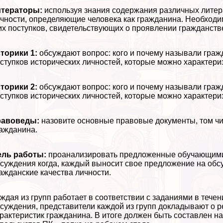
итераторы:
используя знания содержания различных литер
чности, определяющие человека как гражданина. Необход
их поступков, свидетельствующих о проявлении гражданств
торики 1:
обсуждают вопрос: кого и почему называли гра
ступков исторических личностей, которые можно хаpaктериз
торики 2:
обсуждают вопрос: кого и почему называли гра
ступков исторических личностей, которые можно хаpaктериз
равоведы:
назовите основные правовые документы, том ч
ажданина.
ель работы:
проанализировать предложенные обучающимис
суждения когда, каждый выносит свое предложение на обсу
ажданские качества личности.
ждая из групп работает в соответствии с заданиями в тече
суждения, представители каждой из групп докладывают о р
paктеристик гражданина. В итоге должен быть составлен н