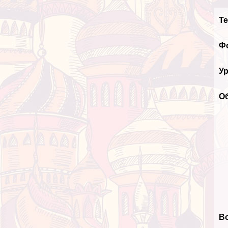
Т
Ф
У
О
В