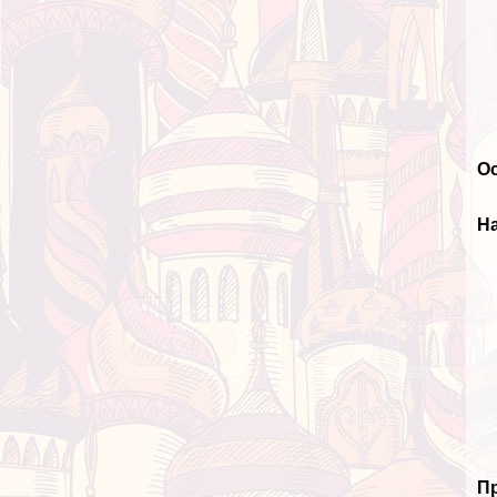
О
Н
П