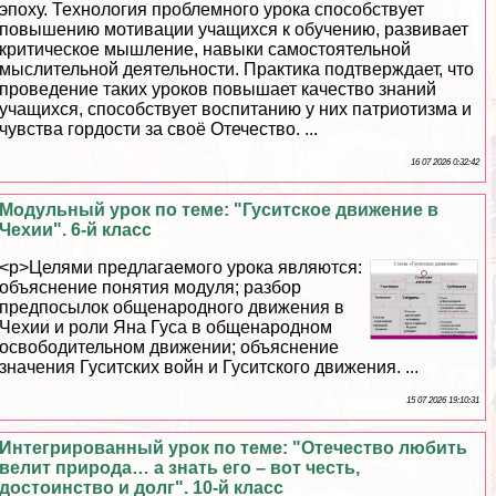
эпоху. Технология проблемного урока способствует
повышению мотивации учащихся к обучению, развивает
критическое мышление, навыки самостоятельной
мыслительной деятельности. Пpaктика подтверждает, что
проведение таких уроков повышает качество знаний
учащихся, способствует воспитанию у них патриотизма и
чувства гордости за своё Отечество. ...
16 07 2026 0:32:42
Модульный урок по теме: "Гуситское движение в
Чехии". 6-й класс
<p>Целями предлагаемого урока являются:
объяснение понятия модуля; разбор
предпосылок общенародного движения в
Чехии и роли Яна Гуса в общенародном
освободительном движении; объяснение
значения Гуситских войн и Гуситского движения. ...
15 07 2026 19:10:31
Интегрированный урок по теме: "Отечество любить
велит природа… а знать его – вот честь,
достоинство и долг". 10-й класс