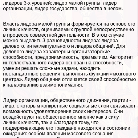
лидеров 3-х уровней: лидер малой группы, лидер
организации, лидер государства, общества в целом.
Власть лидера малой группы формируется на основе его
личных качеств, оцениваемых группой непосредственно
в процессе совместной деятельности. В этом случае
можно выделить 3 разновидности лидера: лидера
делового, интеллектуального и лидера общений. Для
делового лидера хаpaктерны организаторские
способности, предприимчивость, прагматизм. Авторитет
интеллектуального лидера основан на способности,
умении решать сложные задачи, находить
нестандартные решения, выполнять функции «мозгового
центра». Лидер общения отличается своей способностью
к налаживанию взаимопонимания.
Лидер организации, общественного движения, партии -
лицо, с которым конкретные социальные слои связывают
возможность удовлетворения своих интересов. Они
воздействуют на общественное мнение как в силу
личных качеств, так и благодаря тому, что
поддерживающие его граждане находятся в состоянии
ожидания: особом явлении массового сознания -