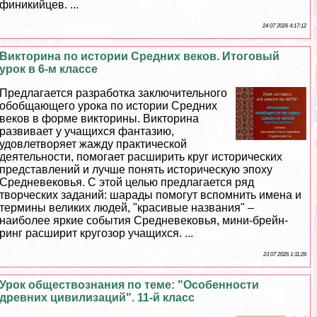
финикийцев. ...
24 07 2026 4:17:12
Викторина по истории Средних веков. Итоговый
урок в 6-м классе
Предлагается разработка заключительного
обобщающего урока по истории Средних
веков в форме викторины. Викторина
развивает у учащихся фантазию,
удовлетворяет жажду пpaктической
деятельности, помогает расширить круг исторических
представлений и лучше понять историческую эпоху
Средневековья. С этой целью предлагается ряд
творческих заданий: шарады помогут вспомнить имена и
термины великих людей, "красивые названия" –
наиболее яркие события Cредневековья, мини-брейн-
ринг расширит кругозор учащихся. ...
23 07 2026 1:11:26
Урок обществознания по теме: "Особенности
древних цивилизаций". 11-й класс