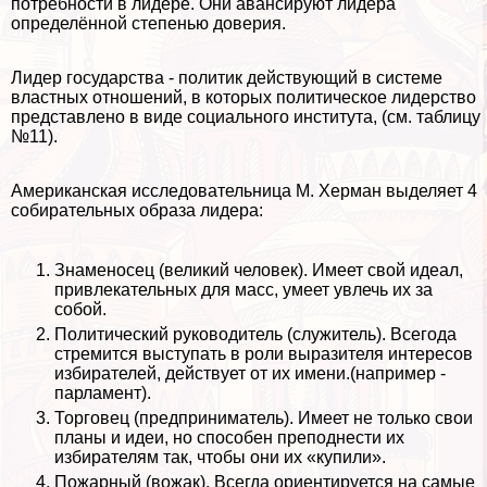
потребности в лидере. Они авансируют лидера
определённой степенью доверия.
Лидер государства - политик действующий в системе
властных отношений, в которых политическое лидерство
представлено в виде социального института, (см. таблицу
№11).
Американская исследовательница М. Херман выделяет 4
собирательных образа лидера:
Знаменосец (великий человек). Имеет свой идеал,
привлекательных для масс, умеет увлечь их за
собой.
Политический руководитель (служитель). Всегода
стремится выступать в роли выразителя интересов
избирателей, действует от их имени.(например -
парламент).
Торговец (предприниматель). Имеет не только свои
планы и идеи, но способен преподнести их
избирателям так, чтобы они их «купили».
Пожарный (вожак). Всегда ориентируется на самые