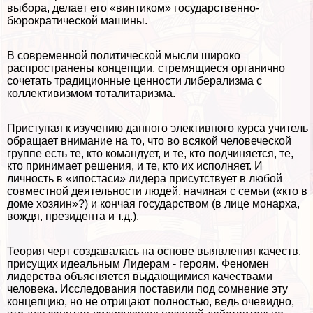
выбора, делает его «винтиком» государственно-
бюрократической машины.
В современной политической мысли широко
распространены концепции, стремящиеся органично
сочетать традиционные ценности либерализма с
коллективизмом тоталитаризма.
Приступая к изучению данного элективного курса учитель
обращает внимание на то, что во всякой человеческой
группе есть те, кто комaндует, и те, кто подчиняется, те,
кто принимает решения, и те, кто их исполняет. И
личность в «ипостаси» лидера присутствует в любой
совместной деятельности людей, начиная с семьи («кто в
доме хозяин»?) и кончая государством (в лице монарха,
вождя, президента и т.д.).
Теория черт создавалась на основе выявления качеств,
присущих идеальным Лидерам - героям. Феномен
лидерства объясняется выдающимися качествами
человека. Исследования поставили под сомнение эту
концепцию, но не отрицают полностью, ведь очевидно,