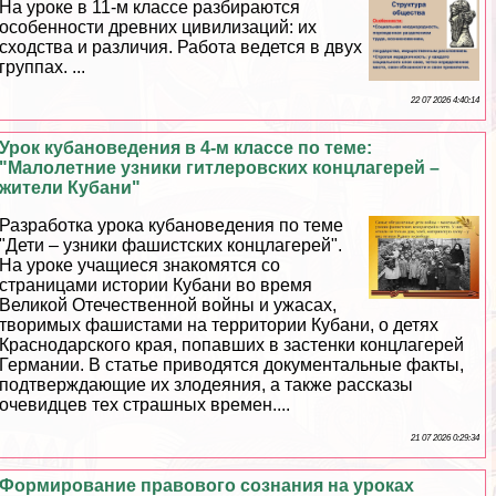
На уроке в 11-м классе разбираются
особенности древних цивилизаций: их
сходства и различия. Работа ведется в двух
группах. ...
22 07 2026 4:40:14
Урок кубановедения в 4-м классе по теме:
"Малолетние узники гитлеровских концлагерей –
жители Кубани"
Разработка урока кубановедения по теме
"Дети – узники фашистских концлагерей".
На уроке учащиеся знакомятся со
страницами истории Кубани во время
Великой Отечественной войны и ужасах,
творимых фашистами на территории Кубани, о детях
Краснодарского края, попавших в застенки концлагерей
Германии. В статье приводятся документальные факты,
подтверждающие их злодеяния, а также рассказы
очевидцев тех страшных времен....
21 07 2026 0:29:34
Формирование правового сознания на уроках