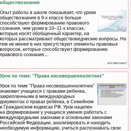
обществознания
Опыт работы в школе показывает, что уроки
обществознания в 9-х классе больше
способствуют формированию правового
сознания, чем уроки в 10–11-х классах,
которые носят обобщенный хаpaктер, на
которых рассматривают обществоведческие вопросы. Но
тем не менее в них присутствуют элементы правовых
вопросов, которые способствуют формированию
правового сознания....
20 07 2026 23:40:17
Урок по теме: "Права несовершеннолетних"
Урок по теме "Права несовершеннолетних"
знакомит учащихся с правами ребенка,
закрепленными в международных
документах о правах ребёнка, в Семейном
и Гражданском кодексах РФ. Урок нацелен
на формирование у учащихся умения работать с
международными законами и основными законами
Российской Федерации, анализировать и находить
необходимую информацию, учиться распознавать свои