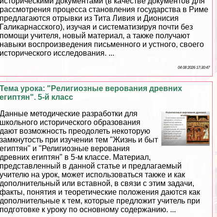
историческими документами (в качестве документов для
рассмотрения процесса становления государства в Риме
предлагаются отрывки из Тита Ливия и Дионисия
Галикарнасского), изучая и систематизируя почти без
помощи учителя, новый материал, а также получают
навыки воспроизведения письменного и устного, своего
исторического исследования. ...
04 08 2026 17:30:47
Тема урока: "Религиозные верования древних
египтян". 5-й класс
Данные методические разработки для
школьного исторического образования
дают возможность преодолеть некоторую
замкнутость при изучении тем "Жизнь и быт
египтян" и "Религиозные верования
древних египтян" в 5-м классе. Материал,
представленный в данной статье и предлагаемый
учителю на урок, может использоваться также и как
дополнительный или вставной, в связи с этим задачи,
факты, понятия и теоретические положения даются как
дополнительные к тем, которые предложит учитель при
подготовке к уроку по основному содержанию. ...