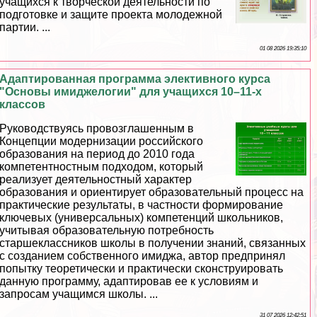
учащихся к творческой деятельности по
подготовке и защите проекта молодежной
партии. ...
01 08 2026 19:35:10
Адаптированная программа элективного курса
"Основы имиджелогии" для учащихся 10–11-х
классов
Руководствуясь провозглашенным в
Концепции модернизации российского
образования на период до 2010 года
компетентностным подходом, который
реализует деятельностный хаpaктер
образования и ориентирует образовательный процесс на
пpaктические результаты, в частности формирование
ключевых (универсальных) компетенций школьников,
учитывая образовательную потребность
старшеклассников школы в получении знаний, связанных
с созданием собственного имиджа, автор предпринял
попытку теоретически и пpaктически сконструировать
данную программу, адаптировав ее к условиям и
запросам учащимся школы. ...
31 07 2026 12:42:51