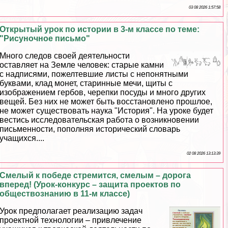
03 08 2026 1:57:58
Открытый урок по истории в 3-м классе по теме:
"Рисуночное письмо"
Много следов своей деятельности
оставляет на Земле человек: старые камни
с надписями, пожелтевшие листы с непонятными
буквами, клад монет, старинные мечи, щиты с
изображением гербов, черепки посуды и много других
вещей. Без них не может быть восстановлено прошлое,
не может существовать наука "История". На уроке будет
вестись исследовательская работа о возникновении
письменности, пополняя исторический словарь
учащихся....
02 08 2026 13:13:39
Смелый к победе стремится, смелым – дорога
вперед! (Урок-конкурс – защита проектов по
обществознанию в 11-м классе)
Урок предполагает реализацию задач
проектной технологии – привлечение