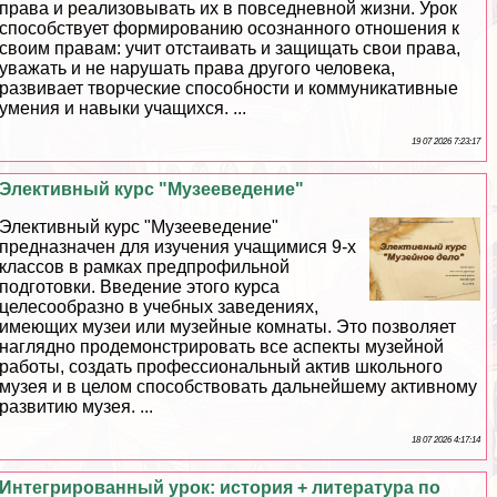
права и реализовывать их в повседневной жизни. Урок
способствует формированию осознанного отношения к
своим правам: учит отстаивать и защищать свои права,
уважать и не нарушать права другого человека,
развивает творческие способности и коммуникативные
умения и навыки учащихся. ...
19 07 2026 7:23:17
Элективный курс "Музееведение"
Элективный курс "Музееведение"
предназначен для изучения учащимися 9-х
классов в рамках предпрофильной
подготовки. Введение этого курса
целесообразно в учебных заведениях,
имеющих музеи или музейные комнаты. Это позволяет
наглядно продемонстрировать все аспекты музейной
работы, создать профессиональный актив школьного
музея и в целом способствовать дальнейшему активному
развитию музея. ...
18 07 2026 4:17:14
Интегрированный урок: история + литература по