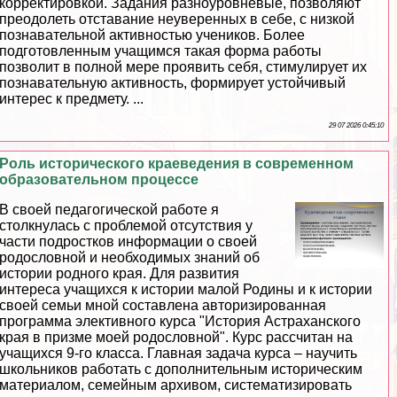
корректировкой. Задания разноуровневые, позволяют
преодолеть отставание неуверенных в себе, с низкой
познавательной активностью учеников. Более
подготовленным учащимся такая форма работы
позволит в полной мере проявить себя, стимулирует их
познавательную активность, формирует устойчивый
интерес к предмету. ...
29 07 2026 0:45:10
Роль исторического краеведения в современном
образовательном процессе
В своей педагогической работе я
столкнулась с проблемой отсутствия у
части подростков информации о своей
родословной и необходимых знаний об
истории родного края. Для развития
интереса учащихся к истории малой Родины и к истории
своей семьи мной составлена авторизированная
программа элективного курса "История Астpaxaнского
края в призме моей родословной". Курс рассчитан на
учащихся 9-го класса. Главная задача курса – научить
школьников работать с дополнительным историческим
материалом, семейным архивом, систематизировать