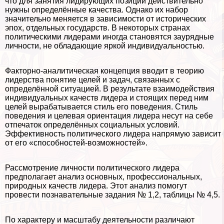
что для занятия лидирующих позиций действительно
нужны определённые качества. Однако их набор
значительно меняется в зависимости от исторических
эпох, отдельных государств. В некоторых странах
политическими лидерами иногда становятся заурядные
личности, не обладающие яркой индивидуальностью.
Факторно-аналитическая концепция вводит в теорию
лидерства понятие целей и задач, связанных с
определённой ситуацией. В результате взаимодействия
индивидуальных качеств лидера и стоящих перед ним
целей выpaбатывается стиль его поведения. Стиль
поведения и целевая ориентация лидера несут на себе
отпечаток определённых социальных условий.
Эффективность политического лидера напрямую зависит
от его «способностей-возможностей».
Рассмотрение личности политического лидера
предполагает анализ основных, профессиональных,
природных качеств лидера. Этот анализ помогут
провести познавательные задания № 1,2, таблицы № 4,5.
По хаpaктеру и масштабу деятельности различают