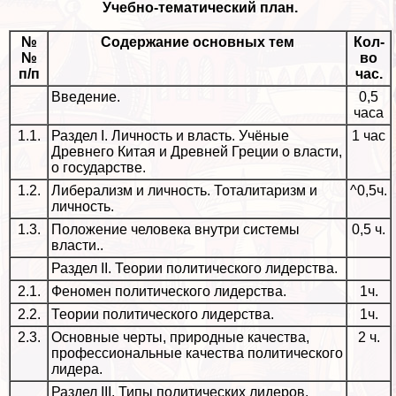
Учебно-тематический план.
№
Содержание основных тем
Кол-
№
во
п/п
час.
Введение.
0,5
часа
1.1.
Раздел I. Личность и власть. Учёные
1 час
Древнего Китая и Древней Греции о власти,
о государстве.
1.2.
Либерализм и личность. Тоталитаризм и
^0,5ч.
личность.
1.3.
Положение человека внутри системы
0,5 ч.
власти..
Раздел II. Теории политического лидерства.
2.1.
Феномен политического лидерства.
1ч.
2.2.
Теории политического лидерства.
1ч.
2.3.
Основные черты, природные качества,
2 ч.
профессиональные качества политического
лидера.
Раздел III. Типы политических лидеров.