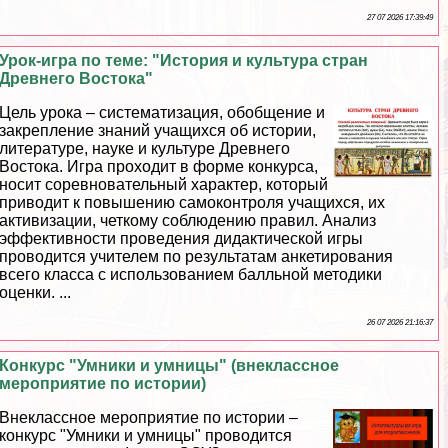
27 07 2026 17:39:49
Урок-игра по теме: "История и культура стран
Древнего Востока"
Цель урока – систематизация, обобщение и
закрепление знаний учащихся об истории,
литературе, науке и культуре Древнего
Востока. Игра проходит в форме конкурса,
носит соревновательный хаpaктер, который
приводит к повышению самоконтроля учащихся, их
активизации, четкому соблюдению правил. Анализ
эффективности проведения дидактической игры
проводится учителем по результатам анкетирования
всего класса с использованием балльной методики
оценки. ...
26 07 2026 21:16:37
Конкурс "Умники и умницы" (внеклассное
мероприятие по истории)
Внеклассное мероприятие по истории –
конкурс "Умники и умницы" проводится