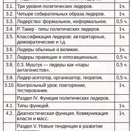
3.1.
Три уровня политических лидеров.
1ч.
3.2.
Четыре собирательных образа лидеров.
1ч.
3.3.
Лидерство: формальное, неформальное.
0,5 ч.
3.4.
Р. Такер - типы политических лидеров.
1ч.
3.5.
Классификация лидеров: авторитарные,
1ч.
демократические и т.д.
3.6.
Лидеры обычные и великие.
1ч.
3.7.
Лидеры правящие и оппозиционные.
0,5 ч.
3.8.
0.3. Муштук — лидеры как «пары
0,5 ч.
антагонистов».
3.9.
Лидер-агитатор, организатор, теоретик.
0,5 ч.
3.10.
Контрольный урок: повторение,
1ч.
тестирование.
Раздел IV. Функции политических лидеров.
4.1.
Типы функций.
1ч.
4.2.
Диагностическая функция. Коммуникация
1ч.
власти и масс.
Раздел V. Новые тенденции в развитии