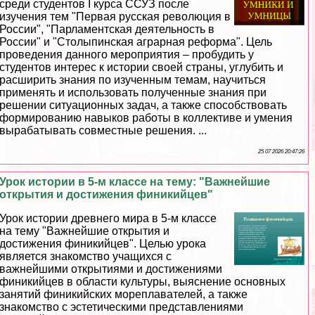
среди студентов I курса ССУЗ после
изучения тем "Первая русская революция в
России", "Парламентская деятельность в
России" и "Столыпинская аграрная реформа". Цель
проведения данного мероприятия – пробудить у
студентов интерес к истории своей страны, углубить и
расширить знания по изученным темам, научиться
применять и использовать полученные знания при
решении ситуационных задач, а также способствовать
формированию навыков работы в коллективе и умения
выpaбатывать совместные решения. ...
25 07 2026 20:47:26
Урок истории в 5-м классе на тему: "Важнейшие
открытия и достижения финикийцев"
Урок истории древнего мира в 5-м классе
на тему "Важнейшие открытия и
достижения финикийцев". Целью урока
является знакомство учащихся с
важнейшими открытиями и достижениями
финикийцев в области культуры, выяснение основных
занятий финикийских мореплавателей, а также
знакомство с эстетическими представлениями