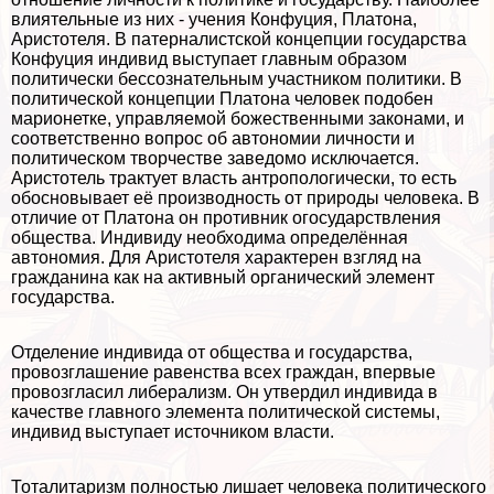
влиятельные из них - учения Конфуция, Платона,
Аристотеля. В патерналистской концепции государства
Конфуция индивид выступает главным образом
политически бессознательным участником политики. В
политической концепции Платона человек подобен
марионетке, управляемой божественными законами, и
соответственно вопрос об автономии личности и
политическом творчестве заведомо исключается.
Аристотель тpaктует власть антропологически, то есть
обосновывает её производность от природы человека. В
отличие от Платона он противник огосударствления
общества. Индивиду необходима определённая
автономия. Для Аристотеля хаpaктерен взгляд на
гражданина как на активный органический элемент
государства.
Отделение индивида от общества и государства,
провозглашение равенства всех граждан, впервые
провозгласил либерализм. Он утвердил индивида в
качестве главного элемента политической системы,
индивид выступает источником власти.
Тоталитаризм полностью лишает человека политического