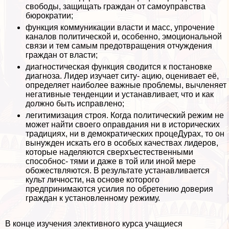
свободы, защищать граждан от самоуправства
бюрократии;
функция коммуникации власти и масс, упрочение
каналов политической и, особенно, эмоциональной
связи и тем самым предотвращения отчуждения
граждан от власти;
диагностическая функция сводится к постановке
диагноза. Лидер изучает ситу- ацию, оценивает её,
определяет наиболее важные проблемы, вычлeняет
негативные тенденции и устанавливает, что и как
должно быть исправлено;
легитимизация строя. Когда политический режим не
может найти своего оправдания ни в исторических
традициях, ни в демократических процеДypaх, то он
вынужден искать его в особых качествах лидеров,
которые наделяются сверхъестественными
способнос- тями и даже в той или иной мере
обожествляются. В результате устанавливается
культ личности, на основе которого
предпринимаются усилия по обретению доверия
граждан к установленному режиму.
В конце изучения элективного курса учащиеся