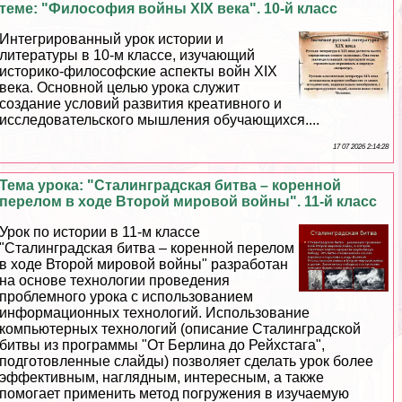
теме: "Философия войны XIX века". 10-й класс
Интегрированный урок истории и
литературы в 10-м классе, изучающий
историко-философские аспекты войн XIX
века. Основной целью урока служит
создание условий развития креативного и
исследовательского мышления обучающихся....
17 07 2026 2:14:28
Тема урока: "Сталинградская битва – коренной
перелом в ходе Второй мировой войны". 11-й класс
Урок по истории в 11-м классе
"Сталинградская битва – коренной перелом
в ходе Второй мировой войны" разработан
на основе технологии проведения
проблемного урока с использованием
информационных технологий. Использование
компьютерных технологий (описание Сталинградской
битвы из программы "От Берлина до Рейхстага",
подготовленные слайды) позволяет сделать урок более
эффективным, наглядным, интересным, а также
помогает применить метод погружения в изучаемую