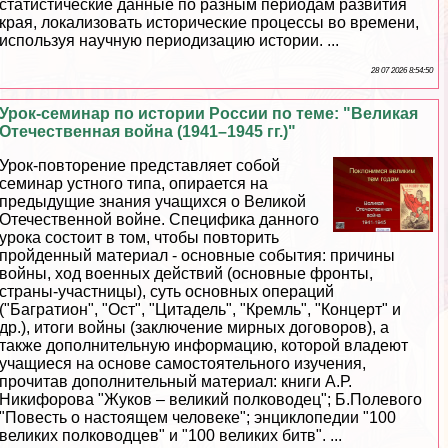
статистические данные по разным периодам развития
края, локализовать исторические процессы во времени,
используя научную периодизацию истории. ...
28 07 2026 8:54:50
Урок-семинар по истории России по теме: "Великая
Отечественная война (1941–1945 гг.)"
Урок-повторение представляет собой
семинар устного типа, опирается на
предыдущие знания учащихся о Великой
Отечественной войне. Специфика данного
урока состоит в том, чтобы повторить
пройденный материал - основные события: причины
войны, ход военных действий (основные фронты,
страны-участницы), суть основных операций
("Багратион", "Ост", "Цитадель", "Кремль", "Концерт" и
др.), итоги войны (заключение мирных договоров), а
также дополнительную информацию, которой владеют
учащиеся на основе самостоятельного изучения,
прочитав дополнительный материал: книги А.Р.
Никифорова "Жуков – великий полководец"; Б.Полевого
"Повесть о настоящем человеке"; энциклопедии "100
великих полководцев" и "100 великих битв". ...