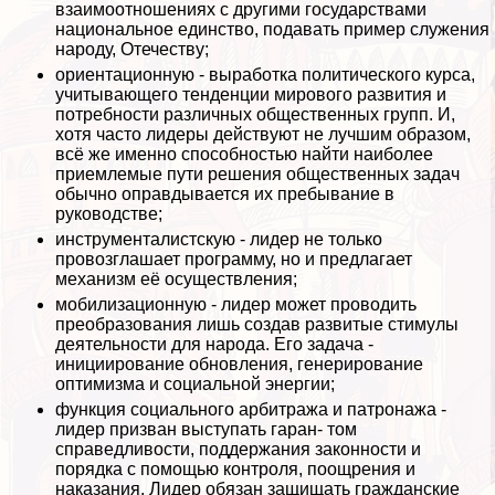
взаимоотношениях с другими государствами
национальное единство, подавать пример служения
народу, Отечеству;
ориентационную - выработка политического курса,
учитывающего тенденции мирового развития и
потребности различных общественных групп. И,
хотя часто лидеры действуют не лучшим образом,
всё же именно способностью найти наиболее
приемлемые пути решения общественных задач
обычно оправдывается их пребывание в
руководстве;
инструменталистскую - лидер не только
провозглашает программу, но и предлагает
механизм её осуществления;
мобилизационную - лидер может проводить
преобразования лишь создав развитые стимулы
деятельности для народа. Его задача -
инициирование обновления, генерирование
оптимизма и социальной энергии;
функция социального арбитража и патронажа -
лидер призван выступать гаран- том
справедливости, поддержания законности и
порядка с помощью контроля, поощрения и
наказания. Лидер обязан защищать гражданские