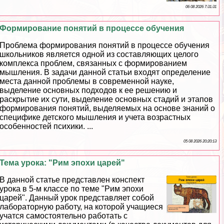
06 08 2026 7:31:31
Формирование понятий в процессе обучения
Проблема формирования понятий в процессе обучения
школьников является одной из составляющих целого
комплекса проблем, связанных с формированием
мышления. В задачи данной статьи входят определение
места данной проблемы в современной науке,
выделение основных подходов к ее решению и
раскрытие их сути, выделение основных стадий и этапов
формирования понятий, выделяемых на основе знаний о
специфике детского мышления и учета возрастных
особенностей психики. ...
05 08 2026 20:20:13
Тема урока: "Рим эпохи царей"
В данной статье представлен конспект
урока в 5-м классе по теме "Рим эпохи
царей". Данный урок представляет собой
лабораторную работу, на которой учащиеся
учатся самостоятельно работать с