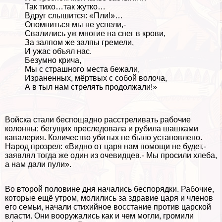
Так тихо…так жутко…
Вдруг слышится: «Пли!»…
Опомниться мы не успели,-
Свалились уж многие на снег в крови,
За залпом же залпы гремели,
И ужас объял нас.
Безумно крича,
Мы с страшного места бежали,
Израненных, мёртвых с собой волоча,
А в тыл нам стрелять продолжали!»
Войска стали беспощадно расстреливать рабочие
колонны; бегущих преследовала и рубила шашками
кавалерия. Количество убитых не было установлено.
Народ прозрел: «Видно от царя нам помощи не будет,-
заявлял тогда же один из очевидцев.- Мы просили хлеба,
а нам дали пули».
Во второй половине дня начались беспорядки. Рабочие,
которые ещё утром, молились за здравие царя и члeнов
его семьи, начали стихийное восстание против царской
власти. Они вооружались как и чем могли, громили