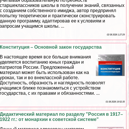
учитывая образовательную потребность
старшеклассников школы в получении знаний, связанных
с созданием собственного имиджа, автор предпринял
попытку теоретически и пpaктически сконструировать
данную программу, адаптировав ее к условиям и
запросам учащимся школы. ...
02 08 2026 1:27:29
Конституция – Основной закон государства
В настоящее время все больше внимания
уделяется воспитанию юных граждан и
патриотов России. Предложенный
материал может быть использован как на
уроках, так и во внеклассной работе.
Доступность, образность и наглядность позволят
учащимся ближе познакомиться с устройством
государства, с их правами и обязанностями. ...
01 08 2026 19:52:35
Дидактический материал по разделу "Россия в 1917–
1922 гг.: от монархии к советской системе"