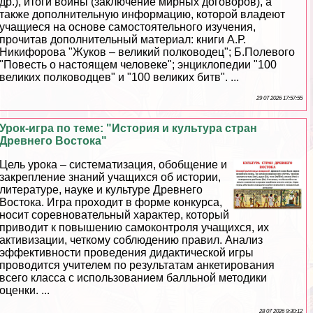
др.), итоги войны (заключение мирных договоров), а
также дополнительную информацию, которой владеют
учащиеся на основе самостоятельного изучения,
прочитав дополнительный материал: книги А.Р.
Никифорова "Жуков – великий полководец"; Б.Полевого
"Повесть о настоящем человеке"; энциклопедии "100
великих полководцев" и "100 великих битв". ...
29 07 2026 17:57:55
Урок-игра по теме: "История и культура стран
Древнего Востока"
Цель урока – систематизация, обобщение и
закрепление знаний учащихся об истории,
литературе, науке и культуре Древнего
Востока. Игра проходит в форме конкурса,
носит соревновательный хаpaктер, который
приводит к повышению самоконтроля учащихся, их
активизации, четкому соблюдению правил. Анализ
эффективности проведения дидактической игры
проводится учителем по результатам анкетирования
всего класса с использованием балльной методики
оценки. ...
28 07 2026 9:30:12