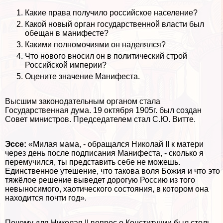
Какие права получило российское население?
Какой новый орган государственной власти был
обещан в манифесте?
Какими полномочиями он наделялся?
Что нового вносил он в политический строй
Российской империи?
Оцените значение Манифеста.
Высшим законодательным органом стала
Государственная дума. 19 октября 1905г. был создан
Совет министров. Председателем стал С.Ю. Витте.
Эссе:
«Милая мама, - обращался Николай II к матери
через день после подписания Манифеста, - сколько я
перемучился, ты представить себе не можешь.
Единственное утешение, что такова воля Божия и что это
тяжёлое решение выведет дорогую Россию из того
невыносимого, хаотического состояния, в котором она
находится почти год».
Почему для Николая II вопрос о Конституции был столь