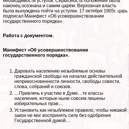
необходимости уступок. Серьёзность положения была
наконец осознана и самим царём. Верховная власть
была вынуждена пойти на уступки. 17 октября 1905г. царь
подписал Манифест «Об усовершенствовании
государственного порядка».
Работа с документом.
Манифест «Об усовершенствовании
государственного порядка».
Даровать населению незыблемые основы
гражданской свободы на началах действительной
неприкосновенности личности, свободы совести,
слова, собраний и союзов.
…Привлечь к участию в Думе…те классы
населения, которые ныне совсем лишены
избирательных прав…
Установить как незыблемое правило, чтобы никакой
закон не мог воспринять силу без одобрения
Государственной думой…