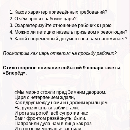
Каков хаpaктер приведённых требований?
О чём просят рабочие царя?
Охаpaктеризуйте отношение рабочих к царю.
Можно ли петицию назвать призывом к революции?
Какой современный документ она вам напоминает?
Посмотрим как царь ответил на просьбу рабочих?
Стихотворное описание событий 9 января газеты
«Вперёд».
«Мы мирно стояли пред Зимним дворцом,
Царя с нетерпением ждали,
Как вдруг между нами и царским крыльцом
На ружьях штыки заблистали.
И рота за ротой, всё супротив нас
Вмиг фронтом развёрнуты были.
Направили дула нам в лица как раз
И в грозном молчанье застыли…