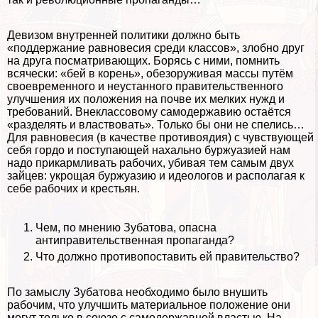
Девизом внутренней политики должно быть
«поддержание равновесия среди классов», злобно друг
на друга посматривающих. Борясь с ними, помнить
всячески: «бей в корень», обезоруживая массы путём
своевременного и неустанного правительственного
улучшения их положения на почве их мелких нужд и
требований. Внеклассовому самодержавию остаётся
«разделять и властвовать». Только бы они не спелись…
Для равновесия (в качестве противоядия) с чувствующей
себя гордо и поступающей нахально буржуазией нам
надо прикармливать рабочих, убивая тем самым двух
зайцев: укрощая буржуазию и идеологов и располагая к
себе рабочих и крестьян.
Чем, по мнению Зубатова, опасна
антиправительственная пропаганда?
Что должно противопоставить ей правительство?
По замыслу Зубатова необходимо было внушить
рабочим, что улучшить материальное положение они
могут только в союзе с самодержавной властью. На