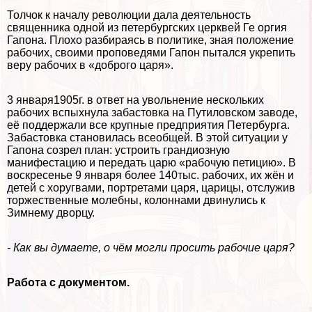
Толчок к началу революции дала деятельность
священника одной из петербургских церквей Ге opгия
Гапона. Плохо разбираясь в политике, зная положение
рабочих, своими проповедями Гапон пытался укрепить
веру рабочих в «доброго царя».
3 января1905г. в ответ на увольнение нескольких
рабочих вспыхнула забастовка на Путиловском заводе,
её поддержали все крупные предприятия Петербурга.
Забастовка становилась всеобщей. В этой ситуации у
Гапона созрел план: устроить грандиозную
манифестацию и передать царю «рабочую петицию». В
воскресенье 9 января более 140тыс. рабочих, их жён и
детей с хоругвами, портретами царя, царицы, отслужив
торжественные молебны, колоннами двинулись к
Зимнему дворцу.
- Как вы думаете, о чём могли просить рабочие царя?
Работа с документом.