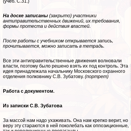
(учеб. С.31.)
На доске записаны
(закрыто) участники
антиправительственных движений, их требования,
формы протеста и действия властей.
После работы с учебником открывается запись,
прочитывается, можно записать в тетрадь.
Все эти антиправительственные движения волновали
власти, поэтому было решено взять их под контроль. Эта
идея принадлежала начальнику Московского охранного
отделения полковнику С.В. Зубатову.
(портрет)
Работа с документом.
Из записки С.В. Зубатова
За массой нам надо ухаживать. Она нам крепко верит, но
веру эту стараются в ней поколeбaть как оппозиционные,
так и революционные пропаганды…