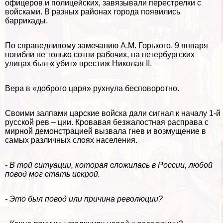
офицеров и полицейских, завязывали перестрелки с
войсками. В разных районах города появились
баррикады.
По справедливому замечанию А.М. Горького, 9 января
погибли не только сотни рабочих, на петербургских
улицах был « убит» престиж Николая II.
Вера в «доброго царя» рухнула бесповоротно.
Своими залпами царские войска дали сигнал к началу 1-й
русской рев – ции. Кровавая безжалостная расправа с
мирной демонстрацией вызвала гнев и возмущение в
самых различных слоях населения.
- В той ситуации, которая сложилась в России, любой
повод мог стать искрой.
- Это был повод или причина революции?