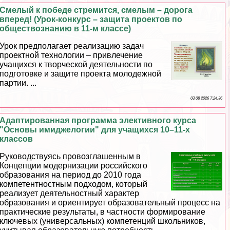
Смелый к победе стремится, смелым – дорога
вперед! (Урок-конкурс – защита проектов по
обществознанию в 11-м классе)
Урок предполагает реализацию задач
проектной технологии – привлечение
учащихся к творческой деятельности по
подготовке и защите проекта молодежной
партии. ...
03 08 2026 7:24:36
Адаптированная программа элективного курса
"Основы имиджелогии" для учащихся 10–11-х
классов
Руководствуясь провозглашенным в
Концепции модернизации российского
образования на период до 2010 года
компетентностным подходом, который
реализует деятельностный хаpaктер
образования и ориентирует образовательный процесс на
пpaктические результаты, в частности формирование
ключевых (универсальных) компетенций школьников,