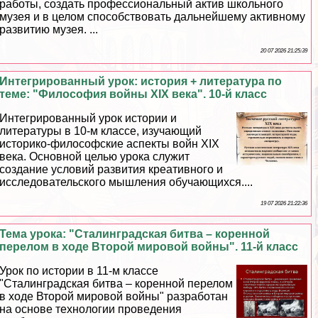
работы, создать профессиональный актив школьного
музея и в целом способствовать дальнейшему активному
развитию музея. ...
20 07 2026 21:25:39
Интегрированный урок: история + литература по
теме: "Философия войны XIX века". 10-й класс
Интегрированный урок истории и
литературы в 10-м классе, изучающий
историко-философские аспекты войн XIX
века. Основной целью урока служит
создание условий развития креативного и
исследовательского мышления обучающихся....
19 07 2026 21:22:36
Тема урока: "Сталинградская битва – коренной
перелом в ходе Второй мировой войны". 11-й класс
Урок по истории в 11-м классе
"Сталинградская битва – коренной перелом
в ходе Второй мировой войны" разработан
на основе технологии проведения