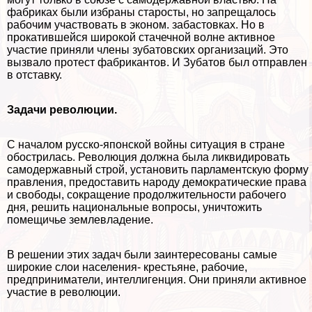
фабриках были избраны старосты, но запрещалось
рабочим участвовать в эконом. забастовках. Но в
прокатившейся широкой стачечной волне активное
участие приняли члeны зубатовских организаций. Это
вызвало протест фабрикантов. И Зубатов был отправлен
в отставку.
Задачи революции.
С началом русско-японской войны ситуация в стране
обострилась. Революция должна была ликвидировать
самодержавный строй, установить парламентскую форму
правления, предоставить народу демократические права
и свободы, сокращение продолжительности рабочего
дня, решить национальные вопросы, уничтожить
помещичье землевладение.
В решении этих задач были заинтересованы самые
широкие слои населения- крестьяне, рабочие,
предприниматели, интеллигенция. Они приняли активное
участие в революции.