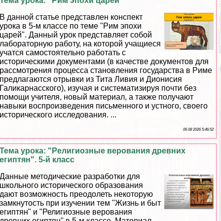
Тема урока: "Рим эпохи царей"
В данной статье представлен конспект
урока в 5-м классе по теме "Рим эпохи
царей". Данный урок представляет собой
лабораторную работу, на которой учащиеся
учатся самостоятельно работать с
историческими документами (в качестве документов для
рассмотрения процесса становления государства в Риме
предлагаются отрывки из Тита Ливия и Дионисия
Галикарнасского), изучая и систематизируя почти без
помощи учителя, новый материал, а также получают
навыки воспроизведения письменного и устного, своего
исторического исследования. ...
06 08 2026 5:46:52
Тема урока: "Религиозные верования древних
египтян". 5-й класс
Данные методические разработки для
школьного исторического образования
дают возможность преодолеть некоторую
замкнутость при изучении тем "Жизнь и быт
египтян" и "Религиозные верования
древних египтян" в 5-м классе. Материал,