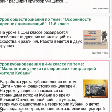
ринг расширит кругозор учащихся. ...
25 07 2026 5:48:49
Урок обществознания по теме: "Особенности
древних цивилизаций". 11-й класс
На уроке в 11-м классе разбираются
особенности древних цивилизаций: их
сходства и различия. Работа ведется в двух
группах. ...
24 07 2026 15:26:38
Урок кубановедения в 4-м классе по теме:
"Малолетние узники гитлеровских концлагерей –
жители Кубани"
Разработка урока кубановедения по теме
"Дети – узники фашистских концлагерей".
На уроке учащиеся знакомятся со
страницами истории Кубани во время
Великой Отечественной войны и ужасах,
творимых фашистами на территории Кубани, о детях
Краснодарского края, попавших в застенки концлагерей