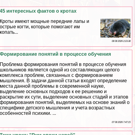
45 интересных фактов о кротах
Кроты имеют мощные передние лапы и
острые когти, которые помогают им
копать...
08 08 2026 2:23:38
Формирование понятий в процессе обучения
Проблема формирования понятий в процессе обучения
школьников является одной из составляющих целого
комплекса проблем, связанных с формированием
мышления. В задачи данной статьи входят определение
места данной проблемы в современной науке,
выделение основных подходов к ее решению и
раскрытие их сути, выделение основных стадий и этапов
формирования понятий, выделяемых на основе знаний о
специфике детского мышления и учета возрастных
особенностей психики. ...
07 08 2026 7:47:15