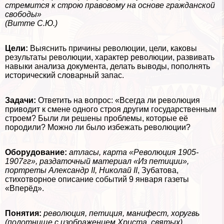
стремится к строю правовому на основе гражданской
свободы»
(Витте С.Ю.)
Цели:
Выяснить причины революции, цели, каковы
результаты революции, хаpaктер революции, развивать
навыки анализа документа, делать выводы, пополнять
исторический словарный запас.
Задачи:
Ответить на вопрос: «Всегда ли революция
приводит к смене одного строя другим государственным
строем? Были ли решены проблемы, которые её
породили? Можно ли было избежать революции?
Оборудование:
атласы, карта «Революция 1905-
1907гг», раздаточный материал «Из петиции»,
портреты Александр II, Николай II
, Зубатова,
стихотворное описание событий 9 января газеты
«Вперёд».
Понятия:
революция, петиция, манифест, хоругвь
(полотнище с изображением Христа, святых)