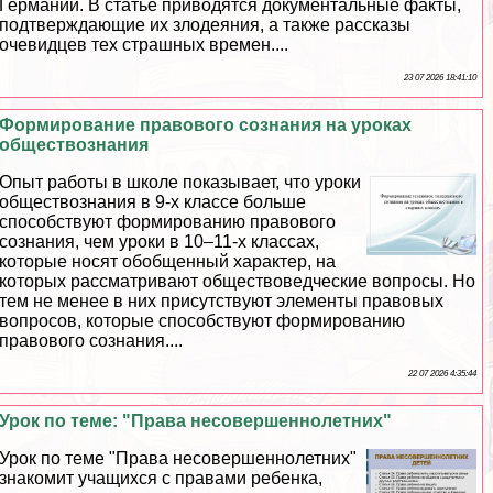
Германии. В статье приводятся документальные факты,
подтверждающие их злодеяния, а также рассказы
очевидцев тех страшных времен....
23 07 2026 18:41:10
Формирование правового сознания на уроках
обществознания
Опыт работы в школе показывает, что уроки
обществознания в 9-х классе больше
способствуют формированию правового
сознания, чем уроки в 10–11-х классах,
которые носят обобщенный хаpaктер, на
которых рассматривают обществоведческие вопросы. Но
тем не менее в них присутствуют элементы правовых
вопросов, которые способствуют формированию
правового сознания....
22 07 2026 4:35:44
Урок по теме: "Права несовершеннолетних"
Урок по теме "Права несовершеннолетних"
знакомит учащихся с правами ребенка,