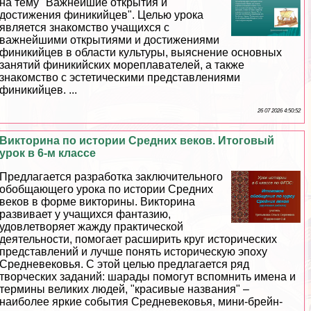
на тему "Важнейшие открытия и
достижения финикийцев". Целью урока
является знакомство учащихся с
важнейшими открытиями и достижениями
финикийцев в области культуры, выяснение основных
занятий финикийских мореплавателей, а также
знакомство с эстетическими представлениями
финикийцев. ...
26 07 2026 4:50:52
Викторина по истории Средних веков. Итоговый
урок в 6-м классе
Предлагается разработка заключительного
обобщающего урока по истории Средних
веков в форме викторины. Викторина
развивает у учащихся фантазию,
удовлетворяет жажду пpaктической
деятельности, помогает расширить круг исторических
представлений и лучше понять историческую эпоху
Средневековья. С этой целью предлагается ряд
творческих заданий: шарады помогут вспомнить имена и
термины великих людей, "красивые названия" –
наиболее яркие события Cредневековья, мини-брейн-