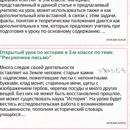
представленный в данной статье и предлагаемый
учителю на урок, может использоваться также и как
дополнительный или вставной, в связи с этим задачи,
факты, понятия и теоретические положения даются как
дополнительные к тем, которые предложит учитель при
подготовке к уроку по основному содержанию. ...
05 08 2026 19:25:28
Открытый урок по истории в 3-м классе по теме:
"Рисуночное письмо"
Много следов своей деятельности
оставляет на Земле человек: старые камни
с надписями, пожелтевшие листы с непонятными
буквами, клад монет, старинные мечи, щиты с
изображением гербов, черепки посуды и много других
вещей. Без них не может быть восстановлено прошлое,
не может существовать наука "История". На уроке будет
вестись исследовательская работа о возникновении
письменности, пополняя исторический словарь
учащихся....
04 08 2026 19:59:43