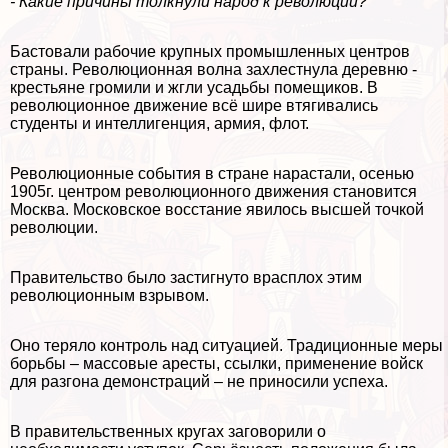
- Какие причины толкнули народ к революции?
Бастовали рабочие крупных промышленных центров
страны. Революционная волна захлестнула деревню -
крестьяне громили и жгли усадьбы помещиков. В
революционное движение всё шире втягивались
студенты и интеллигенция, армия, флот.
Революционные события в стране нарастали, осенью
1905г. центром революционного движения становится
Москва. Московское восстание явилось высшей точкой
революции.
Правительство было застигнуто врасплох этим
революционным взрывом.
Оно теряло контроль над ситуацией. Традиционные меры
борьбы – массовые аресты, ссылки, применение войск
для разгона демонстраций – не приносили успеха.
В правительственных кругах заговорили о