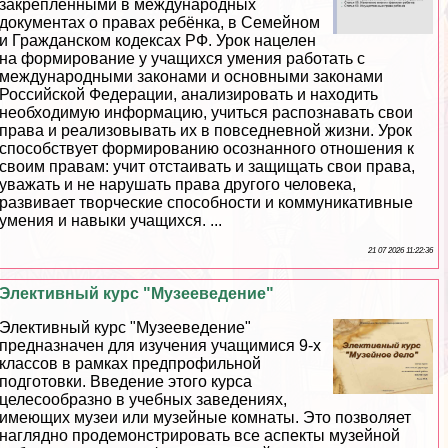
закрепленными в международных
документах о правах ребёнка, в Семейном
и Гражданском кодексах РФ. Урок нацелен
на формирование у учащихся умения работать с
международными законами и основными законами
Российской Федерации, анализировать и находить
необходимую информацию, учиться распознавать свои
права и реализовывать их в повседневной жизни. Урок
способствует формированию осознанного отношения к
своим правам: учит отстаивать и защищать свои права,
уважать и не нарушать права другого человека,
развивает творческие способности и коммуникативные
умения и навыки учащихся. ...
21 07 2026 11:22:36
Элективный курс "Музееведение"
Элективный курс "Музееведение"
предназначен для изучения учащимися 9-х
классов в рамках предпрофильной
подготовки. Введение этого курса
целесообразно в учебных заведениях,
имеющих музеи или музейные комнаты. Это позволяет
наглядно продемонстрировать все аспекты музейной