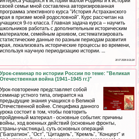
интереса учащихся к истории малой Родины и к истории
своей семьи мной составлена авторизированная
программа элективного курса "История Астpaxaнского
края в призме моей родословной". Курс рассчитан на
учащихся 9-го класса. Главная задача курса – научить
школьников работать с дополнительным историческим
материалом, семейным архивом, систематизировать
статистические данные по разным периодам развития
края, локализовать исторические процессы во времени,
используя научную периодизацию истории. ...
30 07 2026 8:31:24
Урок-семинар по истории России по теме: "Великая
Отечественная война (1941–1945 гг.)"
Урок-повторение представляет собой
семинар устного типа, опирается на
предыдущие знания учащихся о Великой
Отечественной войне. Специфика данного
урока состоит в том, чтобы повторить
пройденный материал - основные события: причины
войны, ход военных действий (основные фронты,
страны-участницы), суть основных операций
("Багратион", "Ост", "Цитадель", "Кремль", "Концерт" и