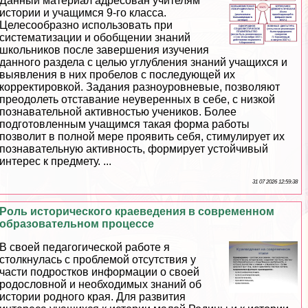
Данный материал адресован учителям
истории и учащимся 9-го класса.
Целесообразно использовать при
систематизации и обобщении знаний
школьников после завершения изучения
данного раздела с целью углубления знаний учащихся и
выявления в них пробелов с последующей их
корректировкой. Задания разноуровневые, позволяют
преодолеть отставание неуверенных в себе, с низкой
познавательной активностью учеников. Более
подготовленным учащимся такая форма работы
позволит в полной мере проявить себя, стимулирует их
познавательную активность, формирует устойчивый
интерес к предмету. ...
31 07 2026 12:59:38
Роль исторического краеведения в современном
образовательном процессе
В своей педагогической работе я
столкнулась с проблемой отсутствия у
части подростков информации о своей
родословной и необходимых знаний об
истории родного края. Для развития