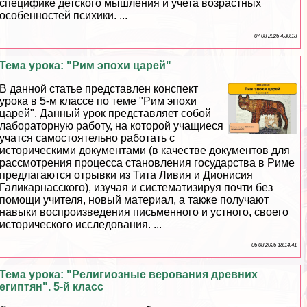
специфике детского мышления и учета возрастных
особенностей психики. ...
07 08 2026 4:30:18
Тема урока: "Рим эпохи царей"
В данной статье представлен конспект
урока в 5-м классе по теме "Рим эпохи
царей". Данный урок представляет собой
лабораторную работу, на которой учащиеся
учатся самостоятельно работать с
историческими документами (в качестве документов для
рассмотрения процесса становления государства в Риме
предлагаются отрывки из Тита Ливия и Дионисия
Галикарнасского), изучая и систематизируя почти без
помощи учителя, новый материал, а также получают
навыки воспроизведения письменного и устного, своего
исторического исследования. ...
06 08 2026 18:14:41
Тема урока: "Религиозные верования древних
египтян". 5-й класс