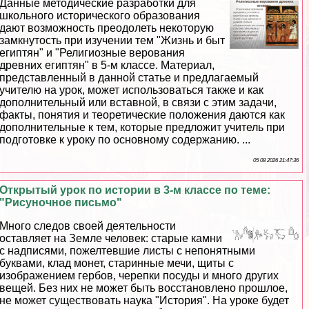
Данные методические разработки для
школьного исторического образования
дают возможность преодолеть некоторую
замкнутость при изучении тем "Жизнь и быт
египтян" и "Религиозные верования
древних египтян" в 5-м классе. Материал,
представленный в данной статье и предлагаемый
учителю на урок, может использоваться также и как
дополнительный или вставной, в связи с этим задачи,
факты, понятия и теоретические положения даются как
дополнительные к тем, которые предложит учитель при
подготовке к уроку по основному содержанию. ...
05 08 2026 21:47:36
Открытый урок по истории в 3-м классе по теме:
"Рисуночное письмо"
Много следов своей деятельности
оставляет на Земле человек: старые камни
с надписями, пожелтевшие листы с непонятными
буквами, клад монет, старинные мечи, щиты с
изображением гербов, черепки посуды и много других
вещей. Без них не может быть восстановлено прошлое,
не может существовать наука "История". На уроке будет