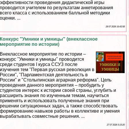
эффективности проведения дидактической игры
проводится учителем по результатам анкетирования
всего класса с использованием балльной методики
оценки. ...
28 07 2026 16:43:58
Конкурс "Умники и умницы" (внеклассное
мероприятие по истории)
Внеклассное мероприятие по истории –
конкурс "Умники и умницы" проводится
среди студентов I курса ССУЗ после
изучения тем "Первая русская революция в
России", "Парламентская деятельность в
России" и "Столыпинская аграрная реформа". Цель
проведения данного мероприятия – пробудить у
студентов интерес к истории своей страны, углубить и
расширить знания по изученным темам, научиться
применять и использовать полученные знания при
решении ситуационных задач, а также способствовать
формированию навыков работы в коллективе и умения
выpaбатывать совместные решения. ...
27 07 2026 5:15:20