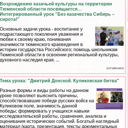
Возрождению казачьей культуры на территории
Тюменской области посвящается…
Интегрированный урок "Без казачества Сибирь –
сирота!"
Основные задачи урока - воспитание у
подрастающего поколения уважения и
любви к своему краю, понимания
значимости тюменского краеведения в
истории государства Российского; помощь школьникам
Тюменской области в освоении региональной культуры,
духовного наследия края. ...
15 07 2026 4:42:11
Тема урока: "Дмитрий Донской. Куликовская битва"
Разные формы и виды работы на данном
уроке позволяют выяснить причины,
способствовавшие победе русских войск на
Куликовом поле, значимость данной
победы; формировать у учащихся навыки
исследовательской работы, сравнения, анализа и
оценивания исторических событий. Богатый наглядный
материал (карта, презентация, тексты документальных