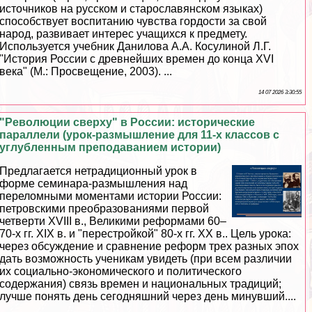
источников на русском и старославянском языках)
способствует воспитанию чувства гордости за свой
народ, развивает интерес учащихся к предмету.
Используется учебник Данилова А.А. Косулиной Л.Г.
"История России с древнейших времен до конца XVI
века" (М.: Просвещение, 2003). ...
14 07 2026 3:30:55
"Революции сверху" в России: исторические
параллели (урок-размышление для 11-х классов с
углубленным преподаванием истории)
Предлагается нетрадиционный урок в
форме семинара-размышления над
переломными моментами истории России:
петровскими преобразованиями первой
четверти XVIII в., Великими реформами 60–
70-х гг. XIX в. и "перестройкой" 80-х гг. ХХ в.. Цель урока:
через обсуждение и сравнение реформ трех разных эпох
дать возможность ученикам увидеть (при всем различии
их социально-экономического и политического
содержания) связь времен и национальных традиций;
лучше понять день сегодняшний через день минувший....