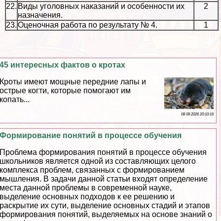
22.
Виды уголовных наказаний и особенности их
2
назначения.
23.
Оценочная работа по результату № 4.
1
45 интересных фактов о кротах
Кроты имеют мощные передние лапы и
острые когти, которые помогают им
копать...
08 08 2026 20:10:16
Формирование понятий в процессе обучения
Проблема формирования понятий в процессе обучения
школьников является одной из составляющих целого
комплекса проблем, связанных с формированием
мышления. В задачи данной статьи входят определение
места данной проблемы в современной науке,
выделение основных подходов к ее решению и
раскрытие их сути, выделение основных стадий и этапов
формирования понятий, выделяемых на основе знаний о