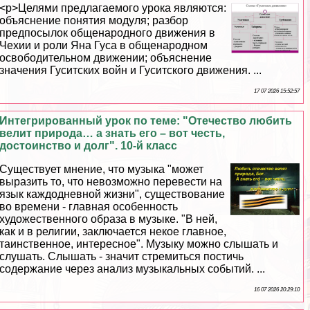
<p>Целями предлагаемого урока являются:
объяснение понятия модуля; разбор
предпосылок общенародного движения в
Чехии и роли Яна Гуса в общенародном
освободительном движении; объяснение
значения Гуситских войн и Гуситского движения. ...
17 07 2026 15:52:57
Интегрированный урок по теме: "Отечество любить
велит природа… а знать его – вот честь,
достоинство и долг". 10-й класс
Существует мнение, что музыка "может
выразить то, что невозможно перевести на
язык каждодневной жизни", существование
во времени - главная особенность
художественного образа в музыке. "В ней,
как и в религии, заключается некое главное,
таинственное, интересное". Музыку можно слышать и
слушать. Слышать - значит стремиться постичь
содержание через анализ музыкальных событий. ...
16 07 2026 20:29:10