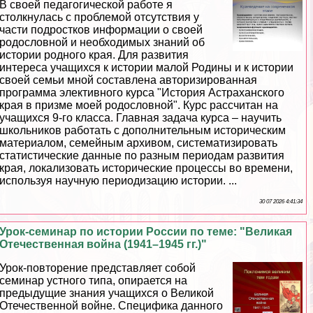
В своей педагогической работе я
столкнулась с проблемой отсутствия у
части подростков информации о своей
родословной и необходимых знаний об
истории родного края. Для развития
интереса учащихся к истории малой Родины и к истории
своей семьи мной составлена авторизированная
программа элективного курса "История Астpaxaнского
края в призме моей родословной". Курс рассчитан на
учащихся 9-го класса. Главная задача курса – научить
школьников работать с дополнительным историческим
материалом, семейным архивом, систематизировать
статистические данные по разным периодам развития
края, локализовать исторические процессы во времени,
используя научную периодизацию истории. ...
30 07 2026 4:41:34
Урок-семинар по истории России по теме: "Великая
Отечественная война (1941–1945 гг.)"
Урок-повторение представляет собой
семинар устного типа, опирается на
предыдущие знания учащихся о Великой
Отечественной войне. Специфика данного