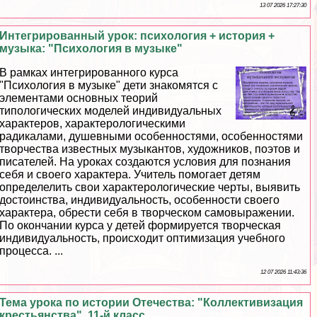
13 07 2026 17:27:30
Интегрированный урок: психология + история +
музыка: "Психология в музыке"
В рамках интегрированного курса
"Психология в музыке" дети знакомятся с
элементами основных теорий
типологических моделей индивидуальных
хаpaктеров, хаpaктерологическими
радикалами, душевными особенностями, особенностями
творчества известных музыкантов, художников, поэтов и
писателей. На уроках создаются условия для познания
себя и своего хаpaктера. Учитель помогает детям
определелить свои хаpaктерологические черты, выявить
достоинства, индивидуальность, особенности своего
хаpaктера, обрести себя в творческом самовыражении.
По окончании курса у детей формируется творческая
индивидуальность, происходит оптимизация учебного
процесса. ...
12 07 2026 11:43:36
Тема урока по истории Отечества: "Коллективизация
крестьянства". 11-й класс