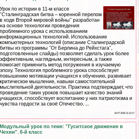
Урок по истории в 11-м классе
"Сталинградская битва – коренной перелом
в ходе Второй мировой войны" разработан
на основе технологии проведения
проблемного урока с использованием
информационных технологий. Использование
компьютерных технологий (описание Сталинградской
битвы из программы "От Берлина до Рейхстага",
подготовленные слайды) позволяет сделать урок более
эффективным, наглядным, интересным, а также
помогает применить метод погружения в изучаемую
эпоху. Технология проблемного урока способствует
повышению мотивации учащихся к обучению, развивает
критическое мышление, навыки самостоятельной
мыслительной деятельности. Пpaктика подтверждает, что
проведение таких уроков повышает качество знаний
учащихся, способствует воспитанию у них патриотизма и
чувства гордости за своё Отечество. ...
18 07 2026 11:12:17
Модульный урок по теме: "Гуситское движение в
Чехии". 6-й класс