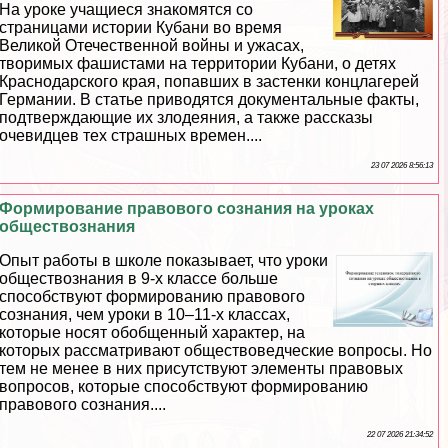
На уроке учащиеся знакомятся со
страницами истории Кубани во время
Великой Отечественной войны и ужасах,
творимых фашистами на территории Кубани, о детях
Краснодарского края, попавших в застенки концлагерей
Германии. В статье приводятся документальные факты,
подтверждающие их злодеяния, а также рассказы
очевидцев тех страшных времен....
23 07 2026 8:56:13
Формирование правового сознания на уроках
обществознания
Опыт работы в школе показывает, что уроки
обществознания в 9-х классе больше
способствуют формированию правового
сознания, чем уроки в 10–11-х классах,
которые носят обобщенный хаpaктер, на
которых рассматривают обществоведческие вопросы. Но
тем не менее в них присутствуют элементы правовых
вопросов, которые способствуют формированию
правового сознания....
22 07 2026 21:34:52