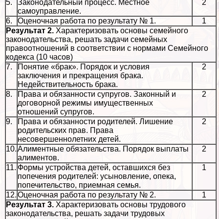
5.
Законодательный процесс. Местное
2
самоуправление.
6.
Оценочная работа по результату № 1.
1
Результат 2.
Хаpaктеризовать основы семейного
законодательства, решать задачи семейных
правоотношений в соответствии с нормами Семейного
кодекса (10 часов)
7.
Понятие «бpaк». Порядок и условия
2
заключения и прекращения бpaка.
Недействительность бpaка.
8.
Права и обязанности супругов. Законный и
2
договорной режимы имущественных
отношений супругов.
9.
Права и обязанности родителей. Лишение
2
родительских прав. Права
несовершеннолетних детей.
10.
Алиментные обязательства. Порядок выплаты
2
алиментов.
11.
Формы устройства детей, оставшихся без
1
попечения родителей: усыновление, опека,
попечительство, приемная семья.
12.
Оценочная работа по результату № 2.
1
Результат 3.
Хаpaктеризовать основы трудового
законодательства, решать задачи трудовых