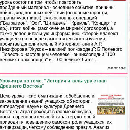
урока состоит в том, чтобы повторить
пройденный материал - основные события: причины
войны, ход военных действий (основные фронты,
страны-участницы), суть основных операций
("Багратион", "Ост", "Цитадель", "Кремль", "Концерт" и
др.), итоги войны (заключение мирных договоров), а
также дополнительную информацию, которой владеют
учащиеся на основе самостоятельного изучения,
прочитав дополнительный материал: книги А.Р.
Никифорова "Жуков – великий полководец"; Б.Полевого
"Повесть о настоящем человеке"; энциклопедии "100
великих полководцев" и "100 великих битв". ...
29 07 2026 7:24:41
Урок-игра по теме: "История и культура стран
Древнего Востока"
Цель урока – систематизация, обобщение и
закрепление знаний учащихся об истории,
литературе, науке и культуре Древнего
Востока. Игра проходит в форме конкурса,
носит соревновательный хаpaктер, который
приводит к повышению самоконтроля учащихся, их
активизации, четкому соблюдению правил. Анализ