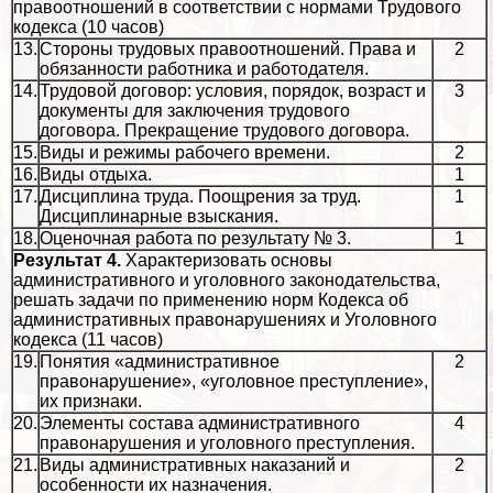
правоотношений в соответствии с нормами Трудового
кодекса (10 часов)
13.
Стороны трудовых правоотношений. Права и
2
обязанности работника и работодателя.
14.
Трудовой договор: условия, порядок, возраст и
3
документы для заключения трудового
договора. Прекращение трудового договора.
15.
Виды и режимы рабочего времени.
2
16.
Виды отдыха.
1
17.
Дисциплина труда. Поощрения за труд.
1
Дисциплинарные взыскания.
18.
Оценочная работа по результату № 3.
1
Результат 4.
Хаpaктеризовать основы
административного и уголовного законодательства,
решать задачи по применению норм Кодекса об
административных правонарушениях и Уголовного
кодекса (11 часов)
19.
Понятия «административное
2
правонарушение», «уголовное преступление»,
их признаки.
20.
Элементы состава административного
4
правонарушения и уголовного преступления.
21.
Виды административных наказаний и
2
особенности их назначения.