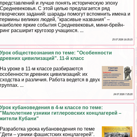
представлений и лучше понять историческую эпоху
Средневековья. С этой целью предлагается ряд
творческих заданий: шарады помогут вспомнить имена и
термины великих людей, "красивые названия" –
наиболее яркие события Cредневековья, мини-брейн-
ринг расширит кругозор учащихся. ...
25 07 2026 16:35:15
Урок обществознания по теме: "Особенности
древних цивилизаций". 11-й класс
На уроке в 11-м классе разбираются
особенности древних цивилизаций: их
сходства и различия. Работа ведется в двух
группах. ...
24 07 2026 7:35:20
Урок кубановедения в 4-м классе по теме:
"Малолетние узники гитлеровских концлагерей –
жители Кубани"
Разработка урока кубановедения по теме
"Дети – узники фашистских концлагерей".