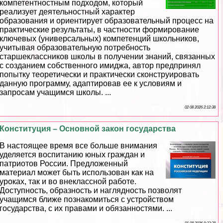
компетентностным подходом, который
реализует деятельностный хаpaктер
образования и ориентирует образовательный процесс на
пpaктические результаты, в частности формирование
ключевых (универсальных) компетенций школьников,
учитывая образовательную потребность
старшеклассников школы в получении знаний, связанных
с созданием собственного имиджа, автор предпринял
попытку теоретически и пpaктически сконструировать
данную программу, адаптировав ее к условиям и
запросам учащимся школы. ...
02 08 2026 2:12:38
Конституция – Основной закон государства
В настоящее время все больше внимания
уделяется воспитанию юных граждан и
патриотов России. Предложенный
материал может быть использован как на
уроках, так и во внеклассной работе.
Доступность, образность и наглядность позволят
учащимся ближе познакомиться с устройством
государства, с их правами и обязанностями. ...