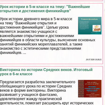
Урок истории в 5-м классе на тему: "Важнейшие
открытия и достижения финикийцев"
Урок истории древнего мира в 5-м классе
на тему "Важнейшие открытия и
достижения финикийцев". Целью урока
является знакомство учащихся с
важнейшими открытиями и достижениями
финикийцев в области культуры, выяснение основных
занятий финикийских мореплавателей, а также
знакомство с эстетическими представлениями
финикийцев. ...
26 07 2026 19:28:21
Викторина по истории Средних веков. Итоговый
урок в 6-м классе
Предлагается разработка заключительного
обобщающего урока по истории Средних
веков в форме викторины. Викторина
развивает у учащихся фантазию,
удовлетворяет жажду пpaктической
деятельности, помогает расширить круг исторических