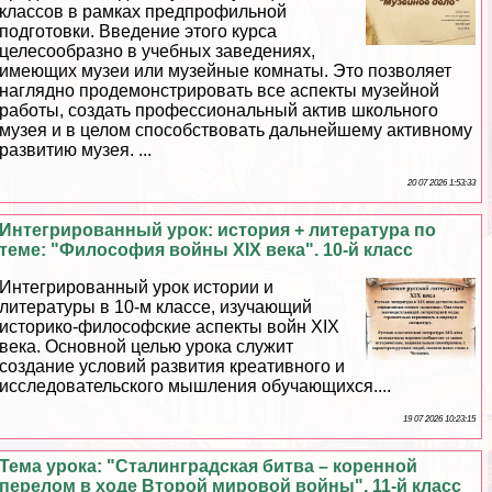
классов в рамках предпрофильной
подготовки. Введение этого курса
целесообразно в учебных заведениях,
имеющих музеи или музейные комнаты. Это позволяет
наглядно продемонстрировать все аспекты музейной
работы, создать профессиональный актив школьного
музея и в целом способствовать дальнейшему активному
развитию музея. ...
20 07 2026 1:53:33
Интегрированный урок: история + литература по
теме: "Философия войны XIX века". 10-й класс
Интегрированный урок истории и
литературы в 10-м классе, изучающий
историко-философские аспекты войн XIX
века. Основной целью урока служит
создание условий развития креативного и
исследовательского мышления обучающихся....
19 07 2026 10:23:15
Тема урока: "Сталинградская битва – коренной
перелом в ходе Второй мировой войны". 11-й класс