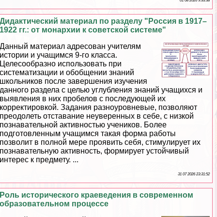
01 08 2026 9:33:38
Дидактический материал по разделу "Россия в 1917–
1922 гг.: от монархии к советской системе"
Данный материал адресован учителям
истории и учащимся 9-го класса.
Целесообразно использовать при
систематизации и обобщении знаний
школьников после завершения изучения
данного раздела с целью углубления знаний учащихся и
выявления в них пробелов с последующей их
корректировкой. Задания разноуровневые, позволяют
преодолеть отставание неуверенных в себе, с низкой
познавательной активностью учеников. Более
подготовленным учащимся такая форма работы
позволит в полной мере проявить себя, стимулирует их
познавательную активность, формирует устойчивый
интерес к предмету. ...
31 07 2026 23:31:52
Роль исторического краеведения в современном
образовательном процессе