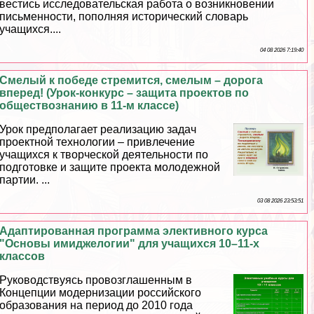
вестись исследовательская работа о возникновении
письменности, пополняя исторический словарь
учащихся....
04 08 2026 7:19:40
Смелый к победе стремится, смелым – дорога
вперед! (Урок-конкурс – защита проектов по
обществознанию в 11-м классе)
Урок предполагает реализацию задач
проектной технологии – привлечение
учащихся к творческой деятельности по
подготовке и защите проекта молодежной
партии. ...
03 08 2026 23:53:51
Адаптированная программа элективного курса
"Основы имиджелогии" для учащихся 10–11-х
классов
Руководствуясь провозглашенным в
Концепции модернизации российского
образования на период до 2010 года