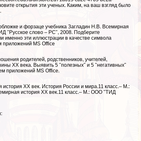
ите открытия эти ученых. Каким, на ваш взгляд было
.
обложке и форзаце учебника Загладин Н.В. Всемирная
ТИД "Русское слово – РС", 2008. Подберите
и именно эти иллюстрации в качестве символа
м приложений MS Office
ношения родителей, родственников, учителей,
ины XX века. Выявить 5 "полезных" и 5 "негативных"
ем приложений MS Office.
 история XX век. История России и мира.11 класс.– М.:
семирная история XX век.11 класс.– М.: ООО "ТИД
: