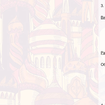
3.
Ви
Ра
Об