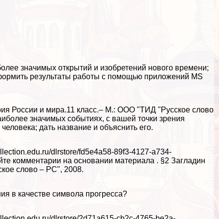
иболее значимых открытий и изобретений нового времени;
оформить результаты работы с помощью приложений MS
рия России и мира.11 класс.– М.: ООО "ТИД "Русское слово
наиболее значимых событиях, с вашей точки зрения
человека; дать название и объяснить его.
lection.edu.ru/dlrstore/fd5e4a58-89f3-4127-a734-
е комментарии на основании материала . §2 Загладин
кое слово – РС", 2008.
ния в качестве символа прогресса?
llection.edu.ru/dlrstore/2d71a615-cb2c-4765-be2a-