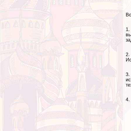
Во
1.
вы
за
2.
Ис
3.
ис
те
4.