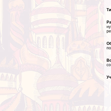
Ти
Р
ну
ре
О
по
В
со
У