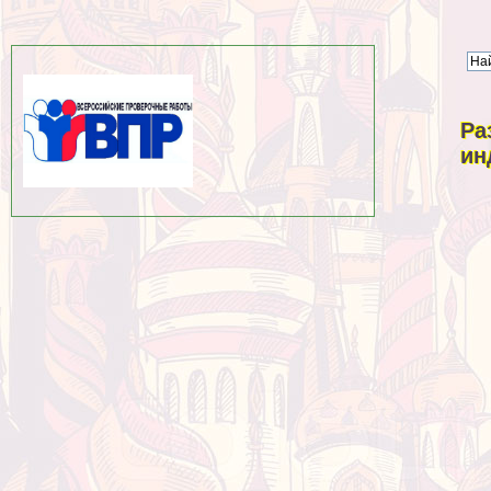
Ра
ин