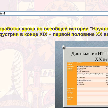
зработка урока по всеобщей истории "Научн
дустрии в конце XIX – первой половине ХХ в