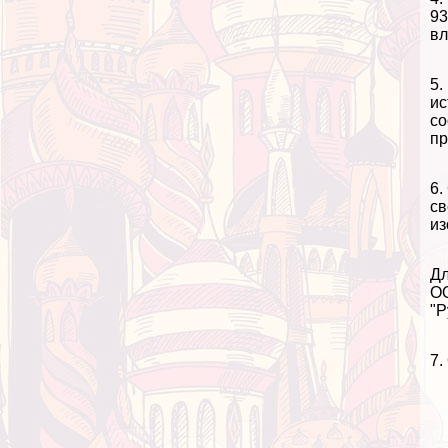
93
вл
5.
ис
со
пр
6.
св
из
Дл
ОО
"Р
7.