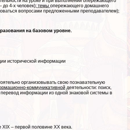
тельности на уроке и при выполнении опережающего
до 4-х человек);
темы
опережающего домашнего
ьзоваться вопросами предложенными преподавателем);
бразования на базовом уровне.
ции исторической информации
тоятельно организовывать свою познавательную
ормационно-коммуникативной
деятельности: поиск,
 перевод информации из одной знаковой системы в
е XIX – первой половине XX века.