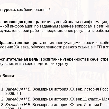
п урока:
комбинированный
азвивающая цель: р
азвитие умений анализа информации, 
жной информации по заданным заранее вопросам в сети И
зультатов своей работы, представление результаты работы
бразовательная цель:
понимание учащимися роли и особе
ловине ХХ века, обусловленности резкого скачка в НТП в э
оспитательная цель:
воспитание уверенности в себе, стре
курсниками в ходе подготовки к уроку.
чебники:
Загладин Н.В.
Всемирная история XX век. История Росси
2008. -§1
Загладин Н.В.
Всемирная история XX век.11 класс.– М.: 
Загладин Н.В.
Всемирная история XX век. История Росси