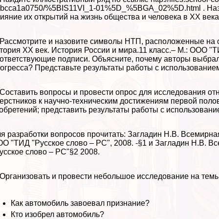
bcca1a0750/%5BIS11VI_1-01%5D_%5BGA_02%5D.html . Назов
ияние их открытий на жизнь общества и человека в XX века
 Рассмотрите и назовите символы НТП, расположенные на 
тория XX век. История России и мира.11 класс.– М.: ООО "
ответствующие подписи. Объясните, почему авторы выбрал
огресса? Представьте результаты работы с использование
 Составить вопросы и провести опрос для исследования от
ерстников к научно-техническим достижениям первой полов
обретений; представить результаты работы с использовани
я разработки вопросов прочитать: Загладин Н.В. Всемирная
О "ТИД "Русское слово – РС", 2008. -§1 и Загладин Н.В. В
усское слово – РС"§2 2008.
 Организовать и провести небольшое исследование на темы
Как автомобиль завоевал признание?
Кто изобрел автомобиль?