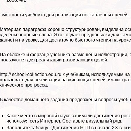
2008. -§1
зможности учебника
для реализации поставленных целей:
 Материал параграфа хорошо структурирован, выделена о
делены опopные слова. Это создает предпосылки для сам
дание) и на уроке, для достаточно быстрого чтения на уроке
 На обложке и форзаце учебника размещены иллюстрации, 
пользуются для реализации развивающих целей.
 http:// school-collection.edu.ru к учебникам, используемым
пользовать для реализации развивающих целей: иллюстра
хнического прогресса.
 В качестве домашнего задания предложены вопросы учебн
Какое место в мировой науке занимали достижения росс
используя сеть Интернет. Составьте визуальный ряд.
Заполните таблицу: "Достижения НТП в начале XX в. и и