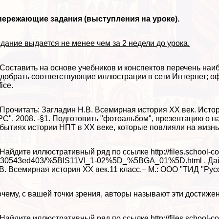
пережающие задания (выступления на уроке).
дание выдается не менее чем за 2 недели до урока.
 Составить на основе учебников и конспектов перечень на
добрать соответствующие иллюстрации в сети Интернет; 
fice.
 Прочитать: Загладин Н.В. Всемирная история XX век. Исто
РС", 2008. -§1. Подготовить "фотоальбом", презентацию о 
бытиях истории НПТ в XX веке, которые повлияли на жизнь 
 Найдите иллюстративный ряд по ссылке http://files.school-col
30543ed403/%5BIS11VI_1-02%5D_%5BGA_01%5D.html . Дайт
В. Всемирная история XX век.11 класс.– М.: ООО "ТИД "Русс
чему, с вашей точки зрения, авторы называют эти достиже
 Найдите иллюстративный ряд по ссылке http://files.school-co