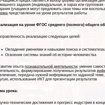
 Учащимся предоставляется выбор формы организации дея
машнего задания (индивидуальная, в парах или групповая – 
дания (учащиеся могут предложить свои темы или воспол
орма
представления на уроке результатов работы
ализация на уроке ФГОС среднего (полного) общего о
правленность реализацию следующих целей:
Овладение умениями и навыками поиска и систематиза
Освоение системы знаний об истории человечества
звитие опыта
познавательной деятельности
: умение самос
ятельность, формулирование полученных результатов
инф
влечение, передача нужной информации по заданной теме,
угую, использование ИКТ для презентации результатов
ма урока:
учно-технические достижения и прогресс индустрии в конц