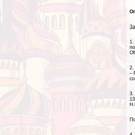
О
За
1.
по
Of
2.
– 
со
3.
13
Н.
По
4.