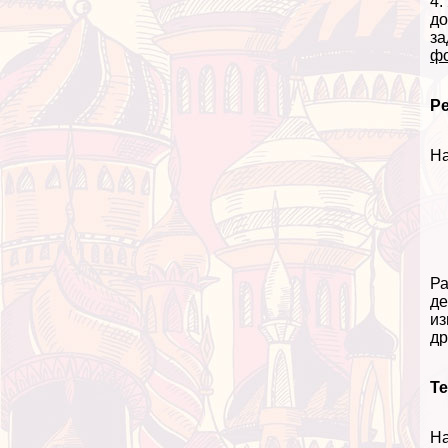
4.
до
за
ф
Ре
На
Ра
де
из
др
Те
На