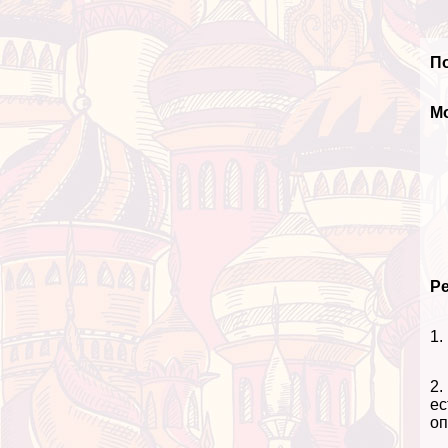
По
М
Ре
1.
2.
ес
оп