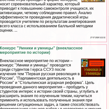
носит соревновательный хаpaктер, который
приводит к повышению самоконтроля учащихся, их
активизации, четкому соблюдению правил. Анализ
эффективности проведения дидактической игры
проводится учителем по результатам анкетирования
всего класса с использованием балльной методики
оценки. ...
27 07 2026 5:21:51
Конкурс "Умники и умницы" (внеклассное
мероприятие по истории)
Внеклассное мероприятие по истории –
конкурс "Умники и умницы" проводится
среди студентов I курса ССУЗ после
изучения тем "Первая русская революция в
России", "Парламентская деятельность в
России" и "Столыпинская аграрная реформа". Цель
проведения данного мероприятия – пробудить у
студентов интерес к истории своей страны, углубить и
расширить знания по изученным темам, научиться
применять и использовать полученные знания при
решении ситуационных задач, а также способствовать
формированию навыков работы в коллективе и умения