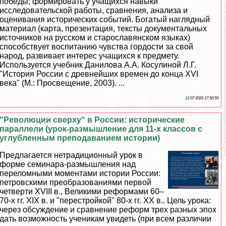
победы; формировать у учащихся навыки
исследовательской работы, сравнения, анализа и
оценивания исторических событий. Богатый наглядный
материал (карта, презентация, тексты документальных
источников на русском и старославянском языках)
способствует воспитанию чувства гордости за свой
народ, развивает интерес учащихся к предмету.
Используется учебник Данилова А.А. Косулиной Л.Г.
"История России с древнейших времен до конца XVI
века" (М.: Просвещение, 2003). ...
13 07 2026 17:50:59
"Революции сверху" в России: исторические
параллели (урок-размышление для 11-х классов с
углубленным преподаванием истории)
Предлагается нетрадиционный урок в
форме семинара-размышления над
переломными моментами истории России:
петровскими преобразованиями первой
четверти XVIII в., Великими реформами 60–
70-х гг. XIX в. и "перестройкой" 80-х гг. ХХ в.. Цель урока:
через обсуждение и сравнение реформ трех разных эпох
дать возможность ученикам увидеть (при всем различии