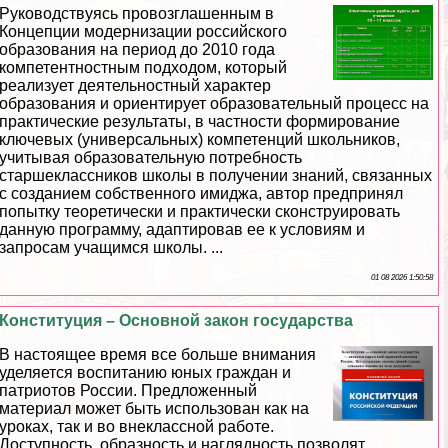
Руководствуясь провозглашенным в
Концепции модернизации российского
образования на период до 2010 года
компетентностным подходом, который
реализует деятельностный хаpaктер
образования и ориентирует образовательный процесс на
пpaктические результаты, в частности формирование
ключевых (универсальных) компетенций школьников,
учитывая образовательную потребность
старшеклассников школы в получении знаний, связанных
с созданием собственного имиджа, автор предпринял
попытку теоретически и пpaктически сконструировать
данную программу, адаптировав ее к условиям и
запросам учащимся школы. ...
01 08 2026 1:50:58
Конституция – Основной закон государства
В настоящее время все больше внимания
уделяется воспитанию юных граждан и
патриотов России. Предложенный
материал может быть использован как на
уроках, так и во внеклассной работе.
Доступность, образность и наглядность позволят