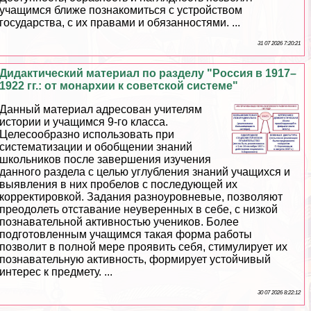
учащимся ближе познакомиться с устройством
государства, с их правами и обязанностями. ...
31 07 2026 7:20:21
Дидактический материал по разделу "Россия в 1917–
1922 гг.: от монархии к советской системе"
Данный материал адресован учителям
истории и учащимся 9-го класса.
Целесообразно использовать при
систематизации и обобщении знаний
школьников после завершения изучения
данного раздела с целью углубления знаний учащихся и
выявления в них пробелов с последующей их
корректировкой. Задания разноуровневые, позволяют
преодолеть отставание неуверенных в себе, с низкой
познавательной активностью учеников. Более
подготовленным учащимся такая форма работы
позволит в полной мере проявить себя, стимулирует их
познавательную активность, формирует устойчивый
интерес к предмету. ...
30 07 2026 8:22:12