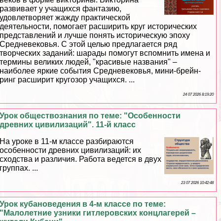
развивает у учащихся фантазию,
удовлетворяет жажду пpaктической
деятельности, помогает расширить круг исторических
представлений и лучше понять историческую эпоху
Средневековья. С этой целью предлагается ряд
творческих заданий: шарады помогут вспомнить имена и
термины великих людей, "красивые названия" –
наиболее яркие события Cредневековья, мини-брейн-
ринг расширит кругозор учащихся. ...
24 07 2026 8:19:20
Урок обществознания по теме: "Особенности
древних цивилизаций". 11-й класс
На уроке в 11-м классе разбираются
особенности древних цивилизаций: их
сходства и различия. Работа ведется в двух
группах. ...
23 07 2026 10:42:48
Урок кубановедения в 4-м классе по теме:
"Малолетние узники гитлеровских концлагерей –