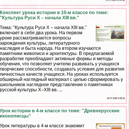
05 07 2026 15:35:38
Конспект урока истории в 10-м классе по теме:
"Культура Руси Х – начала XIII вв."
Тема: "Культура Руси Х – начала ХIII вв."
включает в себя два урока. На первом
уроке рассматриваются вопросы
зарождения культуры, литературного
наследия и быта народа. На втором изучаются
памятники живописи и архитектуры. В предлагаемой
разработке преобладают активные формы и методы
обучения, что позволяет учителю развивать у учащихся
творческие способности, создавать условия для развития
личностных качеств учащихся. На уроках используется
обширный наглядный материал с целью сформировать у
школьников наглядное представление о памятниках
русской культуры Х–ХIII вв. ...
04 07 2026 5:49:18
Урок истории в 4-м классе по теме: "Древнерусские
иконописцы"
Урок литературы в 4-м классе знакомит