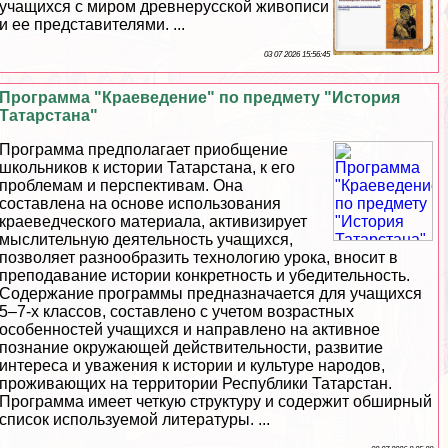
учащихся с миром древнерусской живописи
и ее представителями. ...
03 07 2026 15:56:45
Программа "Краеведение" по предмету "История
Татарстана"
Программа предполагает приобщение
школьников к истории Татарстана, к его
проблемам и перспективам. Она
составлена на основе использования
краеведческого материала, активизирует
мыслительную деятельность учащихся,
позволяет разнообразить технологию урока, вносит в
преподавание истории конкретность и убедительность.
Содержание программы предназначается для учащихся
5–7-х классов, составлено с учетом возрастных
особенностей учащихся и направлено на активное
познание окружающей действительности, развитие
интереса и уважения к истории и культуре народов,
проживающих на территории Республики Татарстан.
Программа имеет четкую структуру и содержит обширный
список используемой литературы. ...