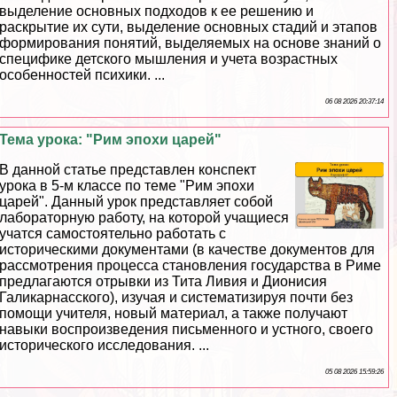
выделение основных подходов к ее решению и
раскрытие их сути, выделение основных стадий и этапов
формирования понятий, выделяемых на основе знаний о
специфике детского мышления и учета возрастных
особенностей психики. ...
06 08 2026 20:37:14
Тема урока: "Рим эпохи царей"
В данной статье представлен конспект
урока в 5-м классе по теме "Рим эпохи
царей". Данный урок представляет собой
лабораторную работу, на которой учащиеся
учатся самостоятельно работать с
историческими документами (в качестве документов для
рассмотрения процесса становления государства в Риме
предлагаются отрывки из Тита Ливия и Дионисия
Галикарнасского), изучая и систематизируя почти без
помощи учителя, новый материал, а также получают
навыки воспроизведения письменного и устного, своего
исторического исследования. ...
05 08 2026 15:59:26