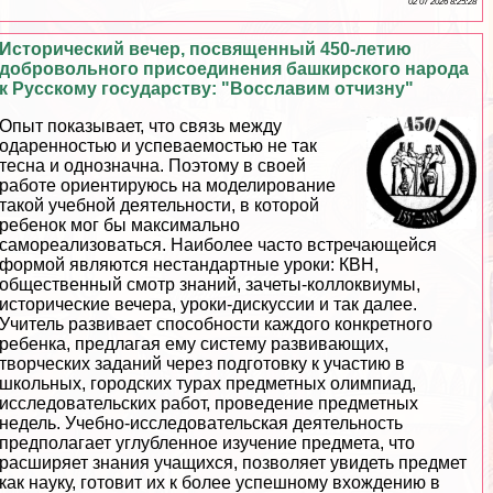
02 07 2026 8:25:28
Исторический вечер, посвященный 450-летию
добровольного присоединения башкирского народа
к Русскому государству: "Восславим отчизну"
Опыт показывает, что связь между
одаренностью и успеваемостью не так
тесна и однозначна. Поэтому в своей
работе ориентируюсь на моделирование
такой учебной деятельности, в которой
ребенок мог бы максимально
самореализоваться. Наиболее часто встречающейся
формой являются нестандартные уроки: КВН,
общественный смотр знаний, зачеты-коллоквиумы,
исторические вечера, уроки-дискуссии и так далее.
Учитель развивает способности каждого конкретного
ребенка, предлагая ему систему развивающих,
творческих заданий через подготовку к участию в
школьных, городских турах предметных олимпиад,
исследовательских работ, проведение предметных
недель. Учебно-исследовательская деятельность
предполагает углубленное изучение предмета, что
расширяет знания учащихся, позволяет увидеть предмет
как науку, готовит их к более успешному вхождению в