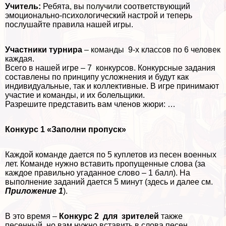
Учитель:
Ребята, вы получили соответствующий
эмоционально-психологический настрой и теперь
послушайте правила нашей игры.
Участники турнира
– комaнды 9-х классов по 6 человек
каждая.
Всего в нашей игре – 7 конкурсов. Конкурсные задания
составлены по принципу усложнения и будут как
индивидуальные, так и коллективные. В игре принимают
участие и комaнды, и их болельщики.
Разрешите представить вам члeнов жюри: …
Конкурс 1 «Заполни пропуск»
Каждой комaнде дается по 5 куплетов из песен военных
лет. Комaнде нужно вставить пропущенные слова (за
каждое правильно угаданное слово – 1 балл).
На
выполнение заданий дается 5 минут (здесь и далее см.
Приложение 1
).
В это время –
Конкурс 2
для зрителей
также
песенный, но вам нужно вставить в слова песен