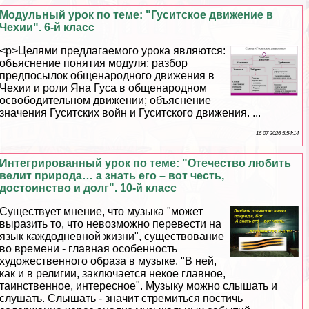
Модульный урок по теме: "Гуситское движение в
Чехии". 6-й класс
<p>Целями предлагаемого урока являются:
объяснение понятия модуля; разбор
предпосылок общенародного движения в
Чехии и роли Яна Гуса в общенародном
освободительном движении; объяснение
значения Гуситских войн и Гуситского движения. ...
16 07 2026 5:54:14
Интегрированный урок по теме: "Отечество любить
велит природа… а знать его – вот честь,
достоинство и долг". 10-й класс
Существует мнение, что музыка "может
выразить то, что невозможно перевести на
язык каждодневной жизни", существование
во времени - главная особенность
художественного образа в музыке. "В ней,
как и в религии, заключается некое главное,
таинственное, интересное". Музыку можно слышать и
слушать. Слышать - значит стремиться постичь