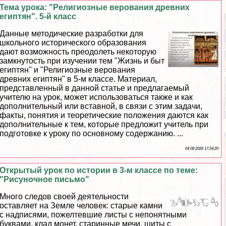
Тема урока: "Религиозные верования древних
египтян". 5-й класс
Данные методические разработки для
школьного исторического образования
дают возможность преодолеть некоторую
замкнутость при изучении тем "Жизнь и быт
египтян" и "Религиозные верования
древних египтян" в 5-м классе. Материал,
представленный в данной статье и предлагаемый
учителю на урок, может использоваться также и как
дополнительный или вставной, в связи с этим задачи,
факты, понятия и теоретические положения даются как
дополнительные к тем, которые предложит учитель при
подготовке к уроку по основному содержанию. ...
04 08 2026 17:24:20
Открытый урок по истории в 3-м классе по теме:
"Рисуночное письмо"
Много следов своей деятельности
оставляет на Земле человек: старые камни
с надписями, пожелтевшие листы с непонятными
буквами, клад монет, старинные мечи, щиты с