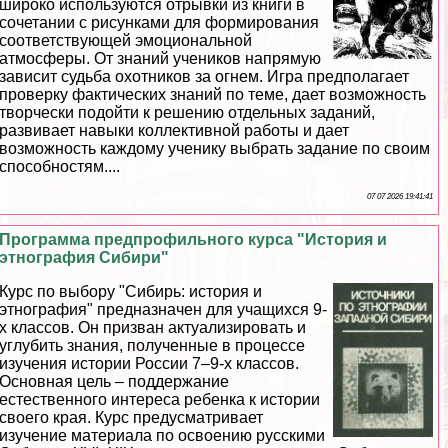
широко используются отрывки из книги в
сочетании с рисунками для формирования
соответствующей эмоциональной
атмосферы. От знаний учеников напрямую
зависит судьба охотников за огнем. Игра предполагает
проверку фактических знаний по теме, дает возможность
творчески подойти к решению отдельных заданий,
развивает навыки коллективной работы и дает
возможность каждому ученику выбрать задание по своим
способностям....
07 07 2026 19:41:41
Программа предпрофильного курса "История и
этнография Сибири"
Курс по выбору "Сибирь: история и
этнография" предназначен для учащихся 9-
х классов. Он призван актуализировать и
углубить знания, полученные в процессе
изучения истории России 7–9-х классов.
Основная цель – поддержание
естественного интереса ребенка к истории
своего края. Курс предусматривает
изучение материала по освоению русскими