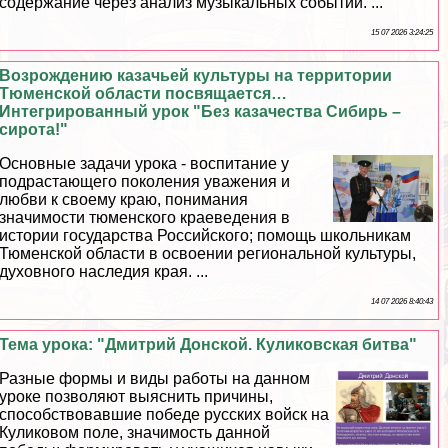
содержание через анализ музыкальных событий. ...
15 07 2026 3:24:25
Возрождению казачьей культуры на территории
Тюменской области посвящается…
Интегрированный урок "Без казачества Сибирь –
сирота!"
Основные задачи урока - воспитание у
подрастающего поколения уважения и
любви к своему краю, понимания
значимости тюменского краеведения в
истории государства Российского; помощь школьникам
Тюменской области в освоении региональной культуры,
духовного наследия края. ...
14 07 2026 8:40:43
Тема урока: "Дмитрий Донской. Куликовская битва"
Разные формы и виды работы на данном
уроке позволяют выяснить причины,
способствовавшие победе русских войск на
Куликовом поле, значимость данной