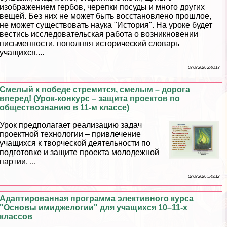
изображением гербов, черепки посуды и много других
вещей. Без них не может быть восстановлено прошлое,
не может существовать наука "История". На уроке будет
вестись исследовательская работа о возникновении
письменности, пополняя исторический словарь
учащихся....
03 08 2026 2:40:13
Смелый к победе стремится, смелым – дорога
вперед! (Урок-конкурс – защита проектов по
обществознанию в 11-м классе)
Урок предполагает реализацию задач
проектной технологии – привлечение
учащихся к творческой деятельности по
подготовке и защите проекта молодежной
партии. ...
02 08 2026 5:49:12
Адаптированная программа элективного курса
"Основы имиджелогии" для учащихся 10–11-х
классов