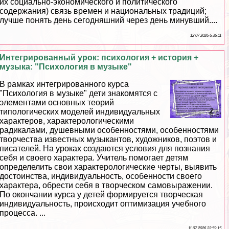
их социально-экономического и политического
содержания) связь времен и национальных традиций;
лучше понять день сегодняшний через день минувший....
12 07 2026 6:36:11
Интегрированный урок: психология + история +
музыка: "Психология в музыке"
В рамках интегрированного курса
"Психология в музыке" дети знакомятся с
элементами основных теорий
типологических моделей индивидуальных
хаpaктеров, хаpaктерологическими
радикалами, душевными особенностями, особенностями
творчества известных музыкантов, художников, поэтов и
писателей. На уроках создаются условия для познания
себя и своего хаpaктера. Учитель помогает детям
определелить свои хаpaктерологические черты, выявить
достоинства, индивидуальность, особенности своего
хаpaктера, обрести себя в творческом самовыражении.
По окончании курса у детей формируется творческая
индивидуальность, происходит оптимизация учебного
процесса. ...
11 07 2026 22:59:15