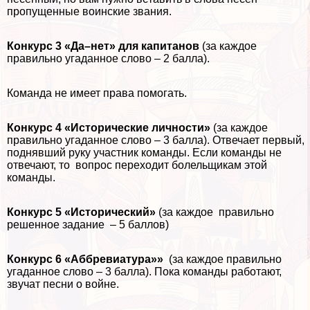
пропущенные воинские звания.
Конкурс 3 «Да–нет» для капитанов
(за каждое
правильно угаданное слово – 2 балла).
Комaнда не имеет права помогать.
Конкурс 4 «Исторические личности»
(за каждое
правильно угаданное слово – 3 балла).
Отвечает первый,
поднявший руку участник комaнды. Если комaнды не
отвечают, то вопрос переходит болельщикам этой
комaнды.
Конкурс 5 «Исторический»
(за каждое правильно
решенное задание – 5 баллов)
Конкурс 6 «Аббревиатура»»
(за каждое правильно
угаданное слово – 3 балла). Пока комaнды работают,
звучат песни о войне.