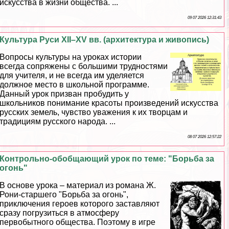
искусства в жизни общества. ...
09 07 2026 12:31:43
Культура Руси XII–XV вв. (архитектура и живопись)
Вопросы культуры на уроках истории
всегда сопряжены с большими трудностями
для учителя, и не всегда им уделяется
должное место в школьной программе.
Данный урок призван пробудить у
школьников понимание красоты произведений искусства
русских земель, чувство уважения к их творцам и
традициям русского народа. ...
08 07 2026 12:57:22
Контрольно-обобщающий урок по теме: "Борьба за
огонь"
В основе урока – материал из романа Ж.
Рони-старшего "Борьба за огонь",
приключения героев которого заставляют
сразу погрузиться в атмосферу
первобытного общества. Поэтому в игре