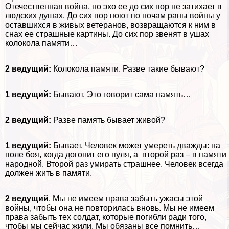
Отечественная война, но эхо ее до сих пор не затихает в
людских душах. До сих пор ноют по ночам раны войны у
оставшихся в живых ветеранов, возвращаются к ним в
снах ее страшные картины. До сих пор звенят в ушах
колокола памяти…
2 ведущий:
Колокола памяти. Разве такие бывают?
1 ведущий:
Бывают. Это говорит сама память…
2 ведущий:
Разве память бывает живой?
1 ведущий:
Бывает. Человек может умереть дважды: на
поле боя, когда догонит его пуля, а второй раз – в памяти
народной. Второй раз умирать страшнее. Человек всегда
должен жить в памяти.
2 ведущий
. Мы не имеем права забыть ужасы этой
войны, чтобы она не повторилась вновь. Мы не имеем
права забыть тех солдат, которые погибли ради того,
чтобы мы сейчас жили. Мы обязаны все помнить…