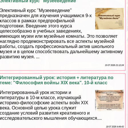
Элективный курс "Музееведение"
Элективный курс "Музееведение"
предназначен для изучения учащимися 9-х
классов в рамках предпрофильной
подготовки. Введение этого курса
целесообразно в учебных заведениях,
имеющих музеи или музейные комнаты. Это позволяет
наглядно продемонстрировать все аспекты музейной
работы, создать профессиональный актив школьного
музея и в целом способствовать дальнейшему активному
развитию музея. ...
19 07 2026 21:12:24
Интегрированный урок: история + литература по
теме: "Философия войны XIX века". 10-й класс
Интегрированный урок истории и
литературы в 10-м классе, изучающий
историко-философские аспекты войн XIX
века. Основной целью урока служит
создание условий развития креативного и
исследовательского мышления обучающихся....
18 07 2026 4:44:43