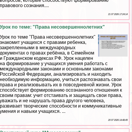
вопросов, которые способствуют формированию
правового сознания....
21 07 2026 17:24:14
Урок по теме: "Права несовершеннолетних"
Урок по теме "Права несовершеннолетних"
знакомит учащихся с правами ребенка,
закрепленными в международных
документах о правах ребёнка, в Семейном
и Гражданском кодексах РФ. Урок нацелен
на формирование у учащихся умения работать с
международными законами и основными законами
Российской Федерации, анализировать и находить
необходимую информацию, учиться распознавать свои
права и реализовывать их в повседневной жизни. Урок
способствует формированию осознанного отношения к
своим правам: учит отстаивать и защищать свои права,
уважать и не нарушать права другого человека,
развивает творческие способности и коммуникативные
умения и навыки учащихся. ...
20 07 2026 14:48:49