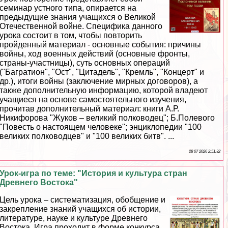
семинар устного типа, опирается на
предыдущие знания учащихся о Великой
Отечественной войне. Специфика данного
урока состоит в том, чтобы повторить
пройденный материал - основные события: причины
войны, ход военных действий (основные фронты,
страны-участницы), суть основных операций
("Багратион", "Ост", "Цитадель", "Кремль", "Концерт" и
др.), итоги войны (заключение мирных договоров), а
также дополнительную информацию, которой владеют
учащиеся на основе самостоятельного изучения,
прочитав дополнительный материал: книги А.Р.
Никифорова "Жуков – великий полководец"; Б.Полевого
"Повесть о настоящем человеке"; энциклопедии "100
великих полководцев" и "100 великих битв". ...
28 07 2026 2:51:32
Урок-игра по теме: "История и культура стран
Древнего Востока"
Цель урока – систематизация, обобщение и
закрепление знаний учащихся об истории,
литературе, науке и культуре Древнего
Востока. Игра проходит в форме конкурса,