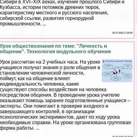
Сибири в XVI–XIX веках, изучение прошлого Сибири и
Кузбасса, истории потомков древних тюрок,
хаpaктеристику местного и русского населения,
сибирской ссылки, развития горнорудной
промышленности. ...
06 07 2026 17:26:59
Урок обществознания по теме: "Личность и
общение". Технология модульного обучения
Урок рассчитан на 2 учебных часа. На уроке
учащиеся получат знания о роли общения в
становлении человеческой личности,
поймут, как на общение влияет
индивидуальность человека, какие
существуют способы воздействия на человека
посредством общения. В проведении урока учителю
оказывают помощь заранее подготовленные учащиеся –
эксперты. Они помогают в проверке входного и
завершающего контролей, в организации
психологических экспериментов, дают по ходу урока
необходимые справки. На уроке организована групповая
форма работы. ...