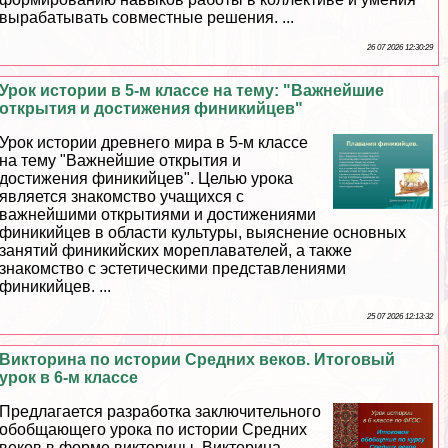
выpaбатывать совместные решения. ...
26 07 2026 12:30:29
Урок истории в 5-м классе на тему: "Важнейшие
открытия и достижения финикийцев"
Урок истории древнего мира в 5-м классе
на тему "Важнейшие открытия и
достижения финикийцев". Целью урока
является знакомство учащихся с
важнейшими открытиями и достижениями
финикийцев в области культуры, выяснение основных
занятий финикийских мореплавателей, а также
знакомство с эстетическими представлениями
финикийцев. ...
25 07 2026 12:13:32
Викторина по истории Средних веков. Итоговый
урок в 6-м классе
Предлагается разработка заключительного
обобщающего урока по истории Средних
веков в форме викторины. Викторина