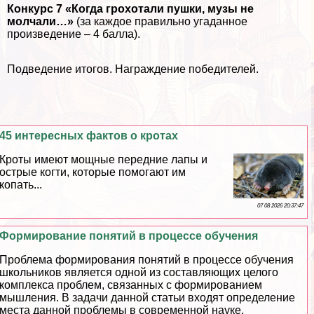
Конкурс 7 «Когда грохотали пушки, музы не
молчали…»
(за каждое правильно угаданное
произведение – 4 балла).
Подведение итогов. Награждение победителей.
45 интересных фактов о кротах
Кроты имеют мощные передние лапы и
острые когти, которые помогают им
копать...
07 08 2026 20:37:47
Формирование понятий в процессе обучения
Проблема формирования понятий в процессе обучения
школьников является одной из составляющих целого
комплекса проблем, связанных с формированием
мышления. В задачи данной статьи входят определение
места данной проблемы в современной науке,