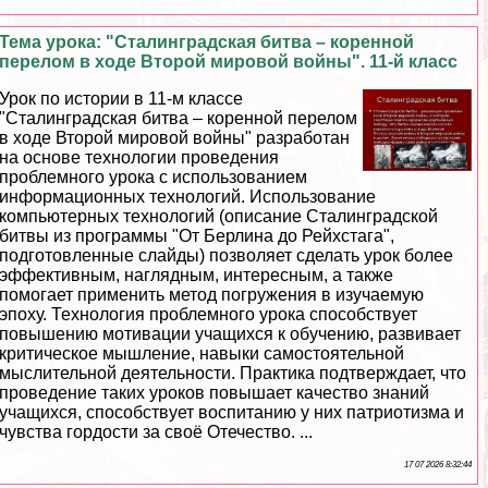
Тема урока: "Сталинградская битва – коренной
перелом в ходе Второй мировой войны". 11-й класс
Урок по истории в 11-м классе
"Сталинградская битва – коренной перелом
в ходе Второй мировой войны" разработан
на основе технологии проведения
проблемного урока с использованием
информационных технологий. Использование
компьютерных технологий (описание Сталинградской
битвы из программы "От Берлина до Рейхстага",
подготовленные слайды) позволяет сделать урок более
эффективным, наглядным, интересным, а также
помогает применить метод погружения в изучаемую
эпоху. Технология проблемного урока способствует
повышению мотивации учащихся к обучению, развивает
критическое мышление, навыки самостоятельной
мыслительной деятельности. Пpaктика подтверждает, что
проведение таких уроков повышает качество знаний
учащихся, способствует воспитанию у них патриотизма и
чувства гордости за своё Отечество. ...
17 07 2026 8:32:44