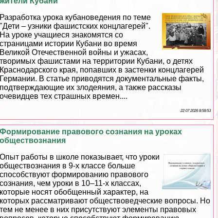
жители Кубани"
Разработка урока кубановедения по теме
"Дети – узники фашистских концлагерей".
На уроке учащиеся знакомятся со
страницами истории Кубани во время
Великой Отечественной войны и ужасах,
творимых фашистами на территории Кубани, о детях
Краснодарского края, попавших в застенки концлагерей
Германии. В статье приводятся документальные факты,
подтверждающие их злодеяния, а также рассказы
очевидцев тех страшных времен....
22 07 2026 8:58:53
Формирование правового сознания на уроках
обществознания
Опыт работы в школе показывает, что уроки
обществознания в 9-х классе больше
способствуют формированию правового
сознания, чем уроки в 10–11-х классах,
которые носят обобщенный хаpaктер, на
которых рассматривают обществоведческие вопросы. Но
тем не менее в них присутствуют элементы правовых