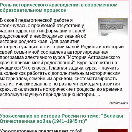
Роль исторического краеведения в современном
образовательном процессе
В своей педагогической работе я
столкнулась с проблемой отсутствия у
части подростков информации о своей
родословной и необходимых знаний об
истории родного края. Для развития
интереса учащихся к истории малой Родины и к истории
своей семьи мной составлена авторизированная
программа элективного курса "История Астpaxaнского
края в призме моей родословной". Курс рассчитан на
учащихся 9-го класса. Главная задача курса – научить
школьников работать с дополнительным историческим
материалом, семейным архивом, систематизировать
статистические данные по разным периодам развития
края, локализовать исторические процессы во времени,
используя научную периодизацию истории. ...
29 07 2026 6:46:55
Урок-семинар по истории России по теме: "Великая
Отечественная война (1941–1945 гг.)"
Урок-повторение представляет собой