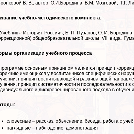
ронковой В. В., автор О.И.Бородина, В.М. Мозговой, Т.Г. 
звание учебно-методического комплекта:
 Учебник « История России», Б. П. Пузанов, О. И. Бородина
оррекционной) общеобразовательной школы VIII вида. Гума
ормы организации учебного процесса
программе основным принципом является принцип коррек
ррекцию имеющихся у воспитанников специфических наруш
учении, принцип воспитывающей и развивающей направлен
учения, принцип систематичности и последовательности в 
дивидуального и дифференцированного подхода в обучении
етоды:
словесные – рассказ, объяснение, беседа, работа с учеб
наглядные – наблюдение, демонстрация