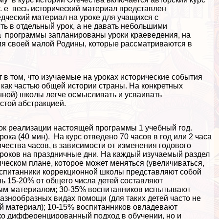
. е весь исторический материал представлен
едческий материал на уроке для учащихся с
ь в отдельный урок, а не давать небольшими
а программы запланированы уроки краеведения, на
ия своей малой Родины, которые рассматриваются в
 в том, что изучаемые на уроках исторические события
как частью общей истории страны. На конкретных
ной) школы легче осмысливать и усваивать
стой абстpaкцией.
ок реализации настоящей программы 1 учебный год.
ка (40 мин). На курс отведено 70 часов в год или 2 часа
ества часов, в зависимости от изменения годового
уроков на праздничные дни. На каждый изучаемый раздел
ическом плане, которое может меняться (увеличиваться,
воспитанники коррекционной школы представляют собой
ь 15-20% от общего числа детей составляют
ным материалом; 30-35% воспитанников испытывают
разнообразных видах помощи (для таких детей часто не
ый материал); 10-15% воспитанников овладевают
ко дифференцированный подход в обучении, но и