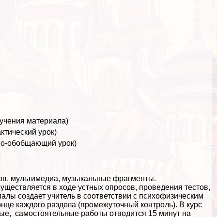
зучения материала)
ктический урок)
но-обобщающий урок)
ов, мультимедиа, музыкальные фрагменты.
уществляется в ходе устных опросов, проведения тестов,
алы создает учитель в соответствии с психофизическим
нце каждого раздела (промежуточный контроль). В курс
вые, самостоятельные работы отводится 15 минут на