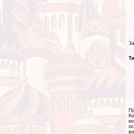
За
Т
Пр
Ко
ко
ос
во