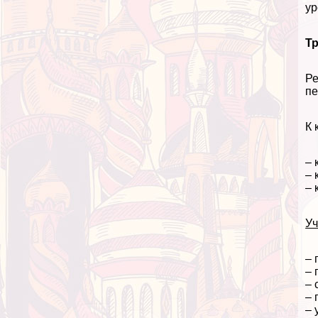
ур
Т
Ре
пе
К 
– 
– 
– 
Уч
– 
– 
– 
– 
– 