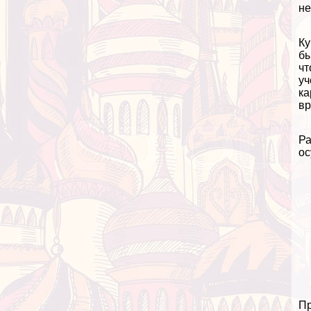
не
Ку
бы
чт
уч
ка
вр
Ра
ос
Пр