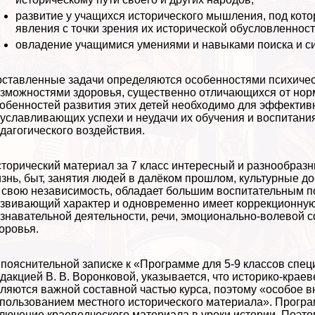
развитие у учащихся исторического мышления, под кот
явления с точки зрения их исторической обусловленност
овладение учащимися умениями и навыками поиска и с
ставленные задачи определяются особенностями психичес
зможностями здоровья, существенно отличающихся от нор
обенностей развития этих детей необходимо для эффектив
уславливающих успехи и неудачи их обучения и воспитания
дагогического воздействия.
торический материал за 7 класс интересный и разнообразн
знь, быт, занятия людей в далёком прошлом, культурные до
 свою независимость, обладает большим воспитательным п
звивающий хаpaктер и одновременно имеет коррекционную
знавательной деятельности, речи, эмоционально-волевой
оровья.
пояснительной записке к «Программе для 5-9 классов спец
дакцией В. В. Воронковой, указывается, что историко-крае
ляются важной составной частью курса, поэтому «особое в
пользованием местного исторического материала». Програ
лючение краеведческого материала в уроки истории. Поэто