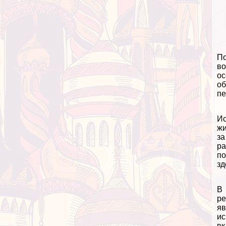
По
во
ос
об
пе
Ис
жи
за
ра
по
зд
В 
ре
яв
ис
вк