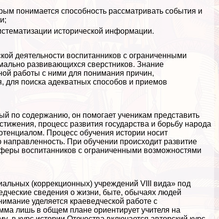
орым понимается способность рассматривать события и
и;
истематизации исторической информации.
кой деятельности воспитанников с ограниченными
мально развивающихся сверстников. Знание
ной работы с ними для понимания причин,
, для поиска адекватных способов и приемов
ый по содержанию, он помогает ученикам представить
стижения, процесс развития государства и борьбу народа
отенциалом. Процесс обучения истории носит
 направленность. При обучении происходит развитие
 сферы воспитанников с ограниченными возможностями
иальных (коррекционных) учреждений VIII вида» под
ведческие сведения о жизни, быте, обычаях людей
нимание уделяется краеведческой работе с
мма лишь в общем плане ориентирует учителя на
му в курс истории Отечества включается авторский курс