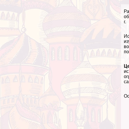
Ра
об
г.
Ис
из
во
по
Ц
ис
ог
са
О