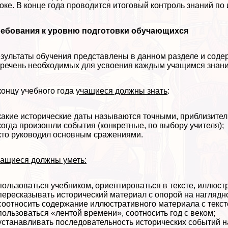
оке. В конце года проводится итоговый контроль знаний по
ребования к уровню подготовки обучающихся
зультаты обучения представлены в данном разделе и сод
речень необходимых для усвоения каждым учащимся знан
концу учебного года
учащиеся должны знать
:
какие исторические даты называются точными, приблизите
когда произошли события (конкретные, по выбору учителя);
кто руководил основным сражениями.
ащиеся должны уметь:
пользоваться учебником, ориентироваться в тексте, иллюст
пересказывать исторический материал с опорой на наглядно
соотносить содержание иллюстративного материала с текст
пользоваться «лентой времени», соотносить год с веком;
устанавливать последовательность исторических событий н