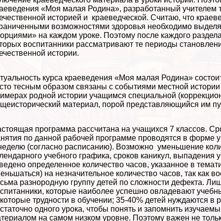
аеведения «Моя малая Родина», разработанный учителем т
ечественной историей и краеведческой. Считаю, что краев
раниченными возможностями здоровья необходимо выделят
орциями» на каждом уроке. Поэтому после каждого раздел
торых воспитанники рассматривают те периоды становлен
ечественной истории.
туальность курса краеведения «Моя малая Родина» состоит
сто тесным образом связаны с событиями местной истории 
имерах родной истории учащимся специальной (коррекцион
щеисторический материал, порой представляющийся им пу
стоящая программа рассчитана на учащихся 7 классов. Ср
нятия по данной рабочей программе проводятся в форме уро
неделю (согласно расписанию). Возможно уменьшение колич
лендарного учебного графика, сроков каникул, выпадения 
ведено определенное количество часов, указанное в темат
еньшаться) на незначительное количество часов, так как 
сьма разнородную группу детей по сложности дефекта. Лиш
спитанники, которые наиболее успешно овладевают учеб
которые трудности в обучении; 35-40% детей нуждаются в 
статочно одного урока, чтобы понять и запомнить изучаем
териалом на самом низком уровне. Поэтому важен не толь