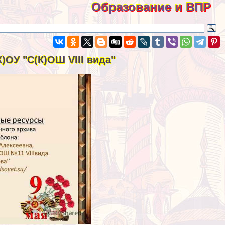
Образование и ВПР
)ОУ "С(К)ОШ VIII вида"