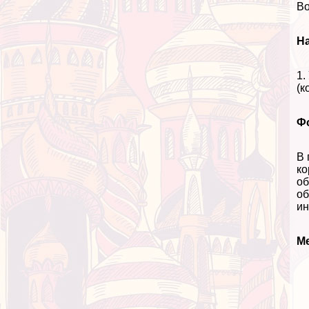
Во
На
1.
(к
Ф
В 
ко
об
об
ин
М