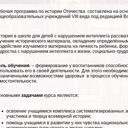
бочая программа по истории Отечества составлена на ос
щеобразовательных учреждений VIII вида под редакцией Во
тория в школе для детей с нарушением интеллекта рассмат
учение исторического материала, овладение определённы
здействие изучаемого материала на личность ребенка, фо
дростка с нарушением интеллекта к жизни, социально-труд
ель обучения
– формирование у воспитанников способнос
пользовать его в своей деятельности. Для этого необходим
раниченными возможностями здоровья в процессе обучени
мостоятельности.
сновными
задачами
курса являются:
освоение учащимися комплекса систематизированных зна
участника и творца всемирной истории;
помощь учащимся в развитии у них чувства национально
историческому пути своего и других народов;