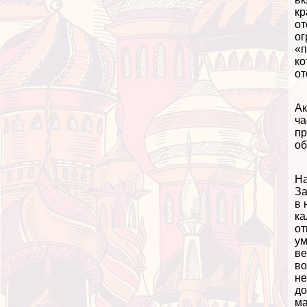
кр
от
ог
«п
ко
от
Ак
ча
пр
об
На
За
в 
ка
от
ум
ве
во
не
до
ма