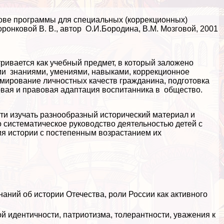
нове программы для специальных (коррекционных)
ронковой В. В., автор О.И.Бородина, В.М. Мозговой, 2001
ривается как учебный предмет, в который заложено
ми знаниями, умениями, навыками, коррекционное
рмирование личностных качеств гражданина, подготовка
овая и правовая адаптация воспитанника в общество.
ти изучать разнообразный исторический материал и
о систематическое руководство деятельностью детей с
я истории с постепенным возрастанием их
ний об истории Отечества, роли России как активного
й идентичности, патриотизма, толерантности, уважения к