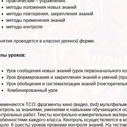
пpaктические – упражнения.
методы изложения новых знаний
методы повторения, закрепления знаний
методы применения знаний
методы контроля
нятия проводятся в
классно урочной форме
.
ипы уроков:
Урок сообщения новых знаний (урок первоначального и
Урок формирования и закрепления знаний и умений (пpa
Урок обобщения и систематизации знаний (повторитель
Комбинированный урок
именяются ТСО: фрагменты кино (видео, dvd) мультфильм
нтроль за знаниями, умениями и навыками обучающихся ос
нтрольных работ. Тексты контрольно-измерительные матери
обенностями каждого класса. Контроль осуществляется в ко
шло 6 (шесть) уроков проверки контроля знаний. На тесто