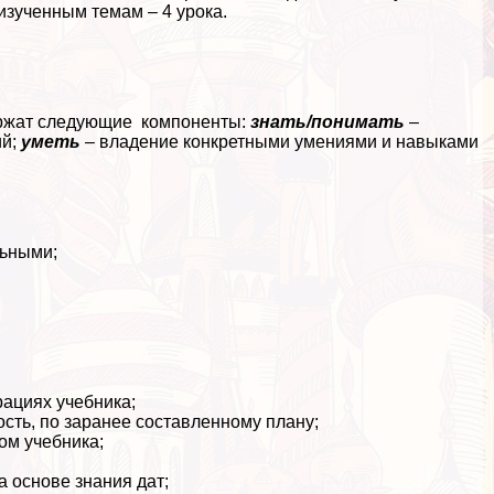
 изученным темам – 4 урока.
ержат следующие компоненты:
знать/понимать
–
ий;
уметь
– владение конкретными умениями и навыками
льными;
рациях учебника;
сть, по заранее составленному плану;
ом учебника;
а основе знания дат;