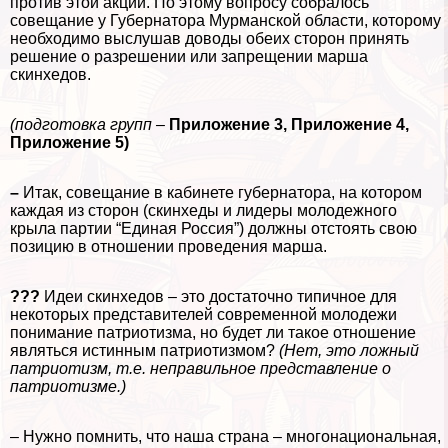
против этой акции. По этому вопросу собралось
совещание у Губернатора Мурманской области, которому
необходимо выслушав доводы обеих сторон принять
решение о разрешении или запрещении марша
скинхедов.
(подготовка групп –
Приложение 3, Приложение 4,
Приложение 5)
–
Итак, совещание в кабинете губернатора, на котором
каждая из сторон (скинхеды и лидеры молодежного
крыла партии “Единая Россия”) должны отстоять свою
позицию в отношении проведения марша.
???
Идеи скинхедов – это достаточно типичное для
некоторых представителей современной молодежи
понимание патриотизма, но будет ли такое отношение
являться истинным патриотизмом?
(Нет, это ложный
патриотизм, т.е. неправильное представление о
патриотизме.)
– Нужно помнить, что наша страна – многонациональная,