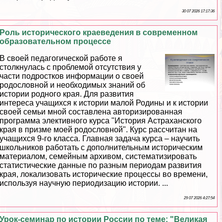
30 07 2026 17:17:36
Роль исторического краеведения в современном
образовательном процессе
В своей педагогической работе я
столкнулась с проблемой отсутствия у
части подростков информации о своей
родословной и необходимых знаний об
истории родного края. Для развития
интереса учащихся к истории малой Родины и к истории
своей семьи мной составлена авторизированная
программа элективного курса "История Астpaxaнского
края в призме моей родословной". Курс рассчитан на
учащихся 9-го класса. Главная задача курса – научить
школьников работать с дополнительным историческим
материалом, семейным архивом, систематизировать
статистические данные по разным периодам развития
края, локализовать исторические процессы во времени,
используя научную периодизацию истории. ...
29 07 2026 4:27:54
Урок-семинар по истории России по теме: "Великая