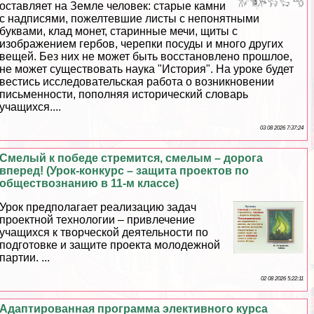
оставляет на Земле человек: старые камни
с надписями, пожелтевшие листы с непонятными
буквами, клад монет, старинные мечи, щиты с
изображением гербов, черепки посуды и много других
вещей. Без них не может быть восстановлено прошлое,
не может существовать наука "История". На уроке будет
вестись исследовательская работа о возникновении
письменности, пополняя исторический словарь
учащихся....
03 08 2026 7:37:24
Смелый к победе стремится, смелым – дорога
вперед! (Урок-конкурс – защита проектов по
обществознанию в 11-м классе)
Урок предполагает реализацию задач
проектной технологии – привлечение
учащихся к творческой деятельности по
подготовке и защите проекта молодежной
партии. ...
02 08 2026 5:22:11
Адаптированная программа элективного курса