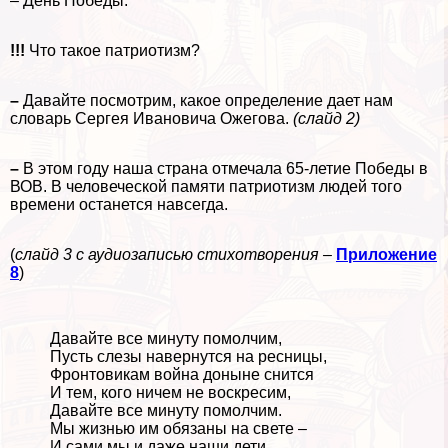
– День Победы.
!!!
Что такое патриотизм?
–
Давайте посмотрим, какое определение дает нам
словарь Сергея Ивановича Ожегова.
(слайд 2)
–
В этом году наша страна отмечала 65-летие Победы в
ВОВ. В человеческой памяти патриотизм людей того
времени останется навсегда.
(
слайд 3 с аудиозаписью стихотворения –
Приложение
8
)
Давайте все минуту помолчим,
Пусть слезы навернутся на ресницы,
Фронтовикам война доныне снится
И тем, кого ничем не воскресим,
Давайте все минуту помолчим.
Мы жизнью им обязаны на свете –
И сами мы и даже наши дети.