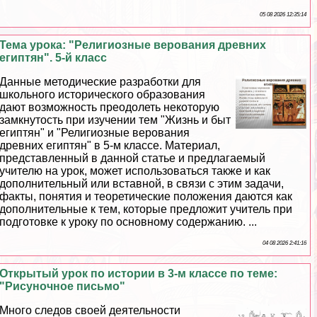
05 08 2026 12:35:14
Тема урока: "Религиозные верования древних
египтян". 5-й класс
Данные методические разработки для
школьного исторического образования
дают возможность преодолеть некоторую
замкнутость при изучении тем "Жизнь и быт
египтян" и "Религиозные верования
древних египтян" в 5-м классе. Материал,
представленный в данной статье и предлагаемый
учителю на урок, может использоваться также и как
дополнительный или вставной, в связи с этим задачи,
факты, понятия и теоретические положения даются как
дополнительные к тем, которые предложит учитель при
подготовке к уроку по основному содержанию. ...
04 08 2026 2:41:16
Открытый урок по истории в 3-м классе по теме:
"Рисуночное письмо"
Много следов своей деятельности