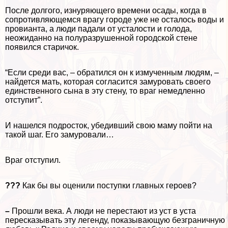
После долгого, изнуряющего времени осады, когда в
сопротивляющемся врагу городе уже не осталось воды и
провианта, а люди падали от усталости и голода,
неожиданно на полуразрушенной городской стене
появился старичок.
“Если среди вас, – обратился он к измученным людям, –
найдется мать, которая согласится замуровать своего
единственного сына в эту стену, то враг немедленно
отступит”.
И нашелся подросток, убедивший свою маму пойти на
такой шаг. Его замуровали…
Враг отступил.
???
Как бы вы оценили поступки главных героев?
–
Прошли века. А люди не перестают из уст в уста
пересказывать эту легенду, показывающую безграничную