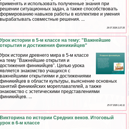
применять и использовать полученные знания при
решении ситуационных задач, а также способствовать
формированию навыков работы в коллективе и умения
выpaбатывать совместные решения. ...
26 07 2026 2:27:35
Урок истории в 5-м классе на тему: "Важнейшие
открытия и достижения финикийцев"
Урок истории древнего мира в 5-м классе
на тему "Важнейшие открытия и
достижения финикийцев". Целью урока
является знакомство учащихся с
важнейшими открытиями и достижениями
финикийцев в области культуры, выяснение основных
занятий финикийских мореплавателей, а также
знакомство с эстетическими представлениями
финикийцев. ...
25 07 2026 1:41:11
Викторина по истории Средних веков. Итоговый
урок в 6-м классе