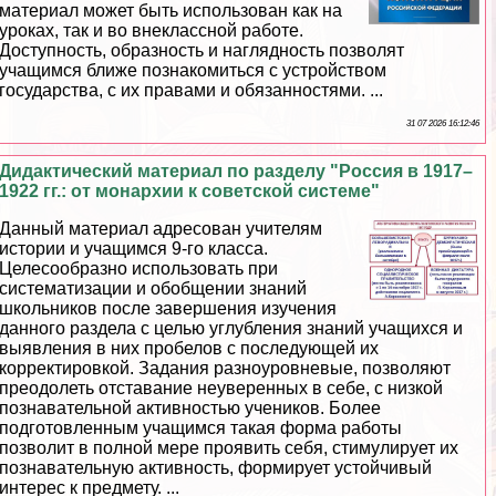
материал может быть использован как на
уроках, так и во внеклассной работе.
Доступность, образность и наглядность позволят
учащимся ближе познакомиться с устройством
государства, с их правами и обязанностями. ...
31 07 2026 16:12:46
Дидактический материал по разделу "Россия в 1917–
1922 гг.: от монархии к советской системе"
Данный материал адресован учителям
истории и учащимся 9-го класса.
Целесообразно использовать при
систематизации и обобщении знаний
школьников после завершения изучения
данного раздела с целью углубления знаний учащихся и
выявления в них пробелов с последующей их
корректировкой. Задания разноуровневые, позволяют
преодолеть отставание неуверенных в себе, с низкой
познавательной активностью учеников. Более
подготовленным учащимся такая форма работы
позволит в полной мере проявить себя, стимулирует их
познавательную активность, формирует устойчивый
интерес к предмету. ...