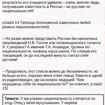
результаты его учащихся удивили – очень многие люди,
получившие известность в России – не русские по
национальности!!!
(слайд 14 Таблица достижений известных людей
разных национальностей)
–
Но
разве можно представить Россию без ироничных
произведений Н.В. Гоголя или полководческого таланта
А. Суворова? А именем Т.А. Апакидзе, грузина по-
национальности, названа наша школа. По словам его
товарищей, он до последней минуты считал себя
русским!
– Продолжать этот список можно до бесконечности, но
больше всего, поразил меня ответ певца Тимоти в одной
из радиопередач, где на вопрос ведущей: “Кем
ощущаешь себя по национальности?” он ответил:
(слайд
15)
Тимати:
У мусульман национальность считается по
отцу. Отец у меня мусульманин. У евреев