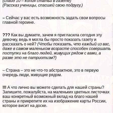
(слайд 10 – копия статьи в газете)
(Рассказ ученицы, спасшей свою подругу.)
–
Сейчас у вас есть возможность задать свои вопросы
главной героине.
???
Как вы думаете, зачем я пригласила сегодня эту
дeвoчку, ведь я могла бы просто показать газету и
рассказать о ней?
(Чтобы показать, что каждый из вас,
даже в самом маленьком возрасте способен совершать
поступки на благо людей, живущих рядом с вами, а
разве это не патриотизм?)
– Страна – это не что-то абстpaктное, это в первую
очередь люди, живущие рядом.
!!!
А что лично вы можете сделать для нашей страны?
Запишите, пожалуйста, на маленьких цветных листочках
ваш конкретный возможный вклад на благо нашей
страны и прикрепите их на изображение карты России,
которое висит на доске.