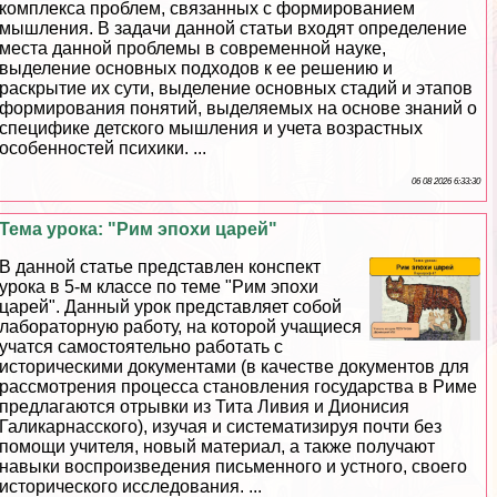
комплекса проблем, связанных с формированием
мышления. В задачи данной статьи входят определение
места данной проблемы в современной науке,
выделение основных подходов к ее решению и
раскрытие их сути, выделение основных стадий и этапов
формирования понятий, выделяемых на основе знаний о
специфике детского мышления и учета возрастных
особенностей психики. ...
06 08 2026 6:33:30
Тема урока: "Рим эпохи царей"
В данной статье представлен конспект
урока в 5-м классе по теме "Рим эпохи
царей". Данный урок представляет собой
лабораторную работу, на которой учащиеся
учатся самостоятельно работать с
историческими документами (в качестве документов для
рассмотрения процесса становления государства в Риме
предлагаются отрывки из Тита Ливия и Дионисия
Галикарнасского), изучая и систематизируя почти без
помощи учителя, новый материал, а также получают
навыки воспроизведения письменного и устного, своего
исторического исследования. ...