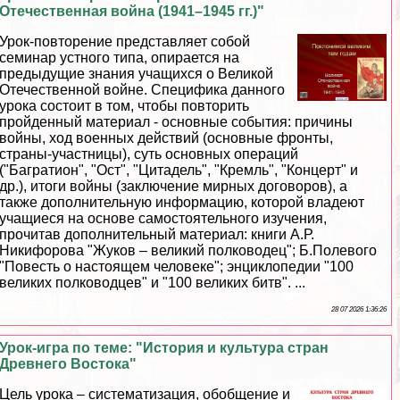
Отечественная война (1941–1945 гг.)"
Урок-повторение представляет собой
семинар устного типа, опирается на
предыдущие знания учащихся о Великой
Отечественной войне. Специфика данного
урока состоит в том, чтобы повторить
пройденный материал - основные события: причины
войны, ход военных действий (основные фронты,
страны-участницы), суть основных операций
("Багратион", "Ост", "Цитадель", "Кремль", "Концерт" и
др.), итоги войны (заключение мирных договоров), а
также дополнительную информацию, которой владеют
учащиеся на основе самостоятельного изучения,
прочитав дополнительный материал: книги А.Р.
Никифорова "Жуков – великий полководец"; Б.Полевого
"Повесть о настоящем человеке"; энциклопедии "100
великих полководцев" и "100 великих битв". ...
28 07 2026 1:36:26
Урок-игра по теме: "История и культура стран
Древнего Востока"
Цель урока – систематизация, обобщение и