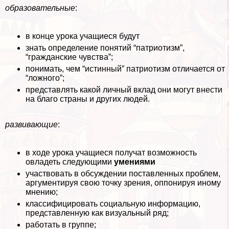
образовательные
:
в конце урока учащиеся будут
знать определение понятий “патриотизм”,
“гражданские чувства”;
понимать, чем “истинный” патриотизм отличается от
“ложного”;
представлять какой личный вклад они могут внести
на благо страны и других людей.
развивающие
:
в ходе урока учащиеся получат возможность
овладеть следующими
умениями
участвовать в обсуждении поставленных проблем,
аргументируя свою точку зрения, оппонируя иному
мнению;
классифицировать социальную информацию,
представленную как визуальный ряд;
работать в группе;