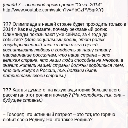
(слайд 7 – основной промо-ролик “Сочи -2014”
http://www.youtube.com/watch?v=YbGzPV5qrXY
)
???
Олимпиада в нашей стране будет проходить только в
2014 г. Как вы думаете, почему рекламный ролик
Олимпиады показывают уже сейчас, за 4 года до
события?
(Это социальный ролик, этот ролик –
государственный заказ и одна из его целей –
воспитывать любовь и гордость за нашу страну,
напоминание россиянам, что наша страна – это
великая страна, что наши люди способны на многое, а
значит жители нашей страны должны гордиться тем,
что они живут в России, т.е. должны быть
патриотами своей страны.)
???
Как вы думаете, на какую аудиторию больше всего
рассчитан этот ролик и почему?
(На молодежь, т.к. она –
будущее страны.)
– Говорят, что истинный патриот – это тот, кто горячо
любит свою Родину. Но что такое Родина?