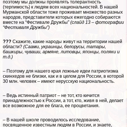
поэтому мы должны проявлять толерантность
(терпимость) к людям всех национальностей. В нашей
Мурманской области тоже проживает множество разных
народов, представители которых ежегодно собираются
вместе на “Фестивале Дружбы”
(слайд 13 – фотографии
“Фестиваля Дружбы”)
???
Скажите, какие народы живут на территории нашей
области?
(Саами, украинцы, белорусы, татары,
башкиры, чуваши, армяне, литовцы, японцы, поляки и
т.д.)
– Поэтому для нашего края ложные идеи патриотизма
скинхедов не близки, как и в целом для России, в которой
30 млн. человек – имеют нерусскую национальность.
– Ведь истинный патриот – не тот, кто кичится
принадлежностью к России, а тот, кто, живя в ней, делает
все возможное для ее блага, ее процветания.
– В нашей школе проводилось исследование,
посвященное известным людям в России, и знаете,