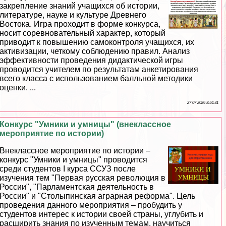
закрепление знаний учащихся об истории,
литературе, науке и культуре Древнего
Востока. Игра проходит в форме конкурса,
носит соревновательный хаpaктер, который
приводит к повышению самоконтроля учащихся, их
активизации, четкому соблюдению правил. Анализ
эффективности проведения дидактической игры
проводится учителем по результатам анкетирования
всего класса с использованием балльной методики
оценки. ...
27 07 2026 8:54:31
Конкурс "Умники и умницы" (внеклассное
мероприятие по истории)
Внеклассное мероприятие по истории –
конкурс "Умники и умницы" проводится
среди студентов I курса ССУЗ после
изучения тем "Первая русская революция в
России", "Парламентская деятельность в
России" и "Столыпинская аграрная реформа". Цель
проведения данного мероприятия – пробудить у
студентов интерес к истории своей страны, углубить и
расширить знания по изученным темам, научиться