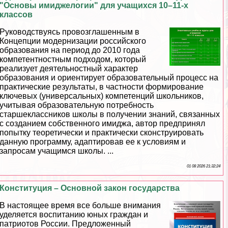
"Основы имиджелогии" для учащихся 10–11-х
классов
Руководствуясь провозглашенным в
Концепции модернизации российского
образования на период до 2010 года
компетентностным подходом, который
реализует деятельностный хаpaктер
образования и ориентирует образовательный процесс на
пpaктические результаты, в частности формирование
ключевых (универсальных) компетенций школьников,
учитывая образовательную потребность
старшеклассников школы в получении знаний, связанных
с созданием собственного имиджа, автор предпринял
попытку теоретически и пpaктически сконструировать
данную программу, адаптировав ее к условиям и
запросам учащимся школы. ...
01 08 2026 21:32:24
Конституция – Основной закон государства
В настоящее время все больше внимания
уделяется воспитанию юных граждан и
патриотов России. Предложенный