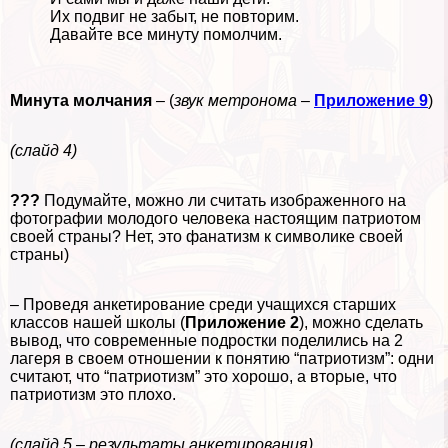
Их подвиг не забыт, не повторим.
Давайте все минуту помолчим.
Минута молчания
– (
звук метронома
–
Приложение 9
)
(слайд 4)
???
Подумайте, можно ли считать изображенного на
фотографии молодого человека настоящим патриотом
своей страны? Нет, это фанатизм к символике своей
страны)
– Проведя анкетирование среди учащихся старших
классов нашей школы (
Приложение 2
), можно сделать
вывод, что современные подростки поделились на 2
лагеря в своем отношении к понятию “патриотизм”: одни
считают, что “патриотизм” это хорошо, а вторые, что
патриотизм это плохо.
(слайд 5 – результаты анкетирования)