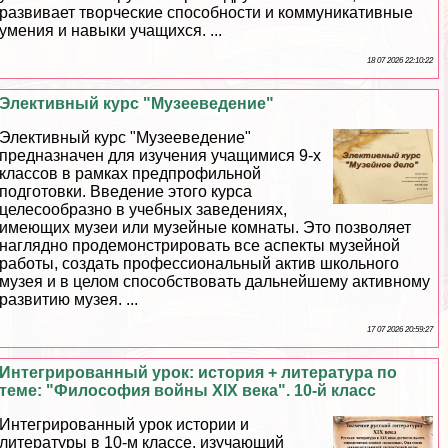
развивает творческие способности и коммуникативные
умения и навыки учащихся. ...
18 07 2026 22:10:22
Элективный курс "Музееведение"
Элективный курс "Музееведение"
предназначен для изучения учащимися 9-х
классов в рамках предпрофильной
подготовки. Введение этого курса
целесообразно в учебных заведениях,
имеющих музеи или музейные комнаты. Это позволяет
наглядно продемонстрировать все аспекты музейной
работы, создать профессиональный актив школьного
музея и в целом способствовать дальнейшему активному
развитию музея. ...
17 07 2026 20:59:27
Интегрированный урок: история + литература по
теме: "Философия войны XIX века". 10-й класс
Интегрированный урок истории и
литературы в 10-м классе, изучающий