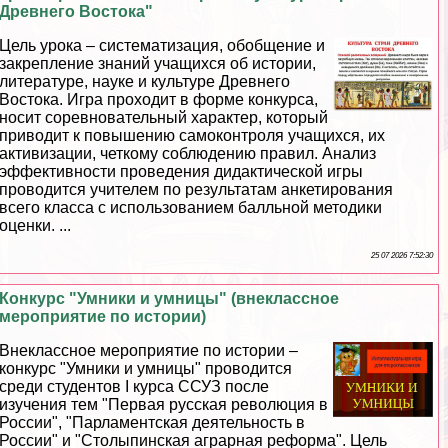
Древнего Востока"
Цель урока – систематизация, обобщение и
закрепление знаний учащихся об истории,
литературе, науке и культуре Древнего
Востока. Игра проходит в форме конкурса,
носит соревновательный хаpaктер, который
приводит к повышению самоконтроля учащихся, их
активизации, четкому соблюдению правил. Анализ
эффективности проведения дидактической игры
проводится учителем по результатам анкетирования
всего класса с использованием балльной методики
оценки. ...
25 07 2026 7:52:30
Конкурс "Умники и умницы" (внеклассное
мероприятие по истории)
Внеклассное мероприятие по истории –
конкурс "Умники и умницы" проводится
среди студентов I курса ССУЗ после
изучения тем "Первая русская революция в
России", "Парламентская деятельность в
России" и "Столыпинская аграрная реформа". Цель