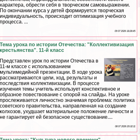
хаpaктера, обрести себя в творческом самовыражении.
По окончании курса у детей формируется творческая
индивидуальность, происходит оптимизация учебного
процесса. ...
09 07 2026 18:28:45
Тема урока по истории Отечества: "Коллективизация
крестьянства". 11-й класс
Представлен урок по истории Отечества в
11-м классе с использованием
мультимедийной презентации. В ходе урока
рассматриваются цели, ход, результаты и
последствия коллективизации. В процессе
изучения темы учитель использует конспективное и
образное повествование с опорой на слайды. На уроке
прослеживается личностно значимая проблема: политика
советского правительства, направленная на создание
колхозов, ухудшает материальное положение личности и
не гарантирует ей безопасное существование....
08 07 2026 20:32:11
Тема урока: "Культура нового времени"