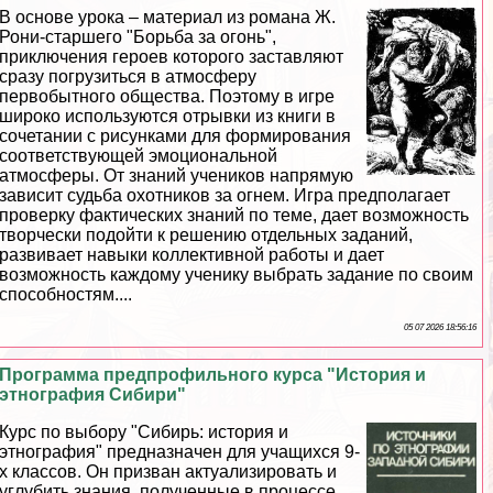
В основе урока – материал из романа Ж.
Рони-старшего "Борьба за огонь",
приключения героев которого заставляют
сразу погрузиться в атмосферу
первобытного общества. Поэтому в игре
широко используются отрывки из книги в
сочетании с рисунками для формирования
соответствующей эмоциональной
атмосферы. От знаний учеников напрямую
зависит судьба охотников за огнем. Игра предполагает
проверку фактических знаний по теме, дает возможность
творчески подойти к решению отдельных заданий,
развивает навыки коллективной работы и дает
возможность каждому ученику выбрать задание по своим
способностям....
05 07 2026 18:56:16
Программа предпрофильного курса "История и
этнография Сибири"
Курс по выбору "Сибирь: история и
этнография" предназначен для учащихся 9-
х классов. Он призван актуализировать и
углубить знания, полученные в процессе