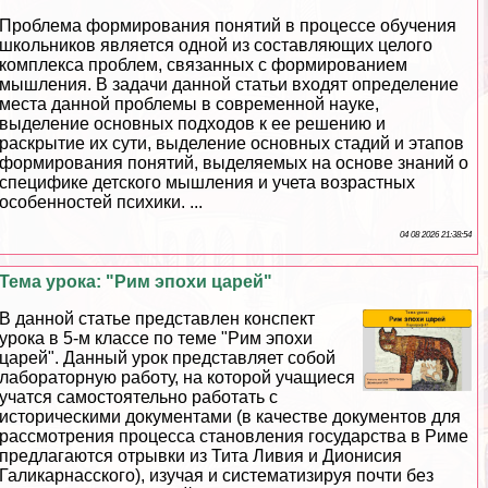
Проблема формирования понятий в процессе обучения
школьников является одной из составляющих целого
комплекса проблем, связанных с формированием
мышления. В задачи данной статьи входят определение
места данной проблемы в современной науке,
выделение основных подходов к ее решению и
раскрытие их сути, выделение основных стадий и этапов
формирования понятий, выделяемых на основе знаний о
специфике детского мышления и учета возрастных
особенностей психики. ...
04 08 2026 21:38:54
Тема урока: "Рим эпохи царей"
В данной статье представлен конспект
урока в 5-м классе по теме "Рим эпохи
царей". Данный урок представляет собой
лабораторную работу, на которой учащиеся
учатся самостоятельно работать с
историческими документами (в качестве документов для
рассмотрения процесса становления государства в Риме
предлагаются отрывки из Тита Ливия и Дионисия
Галикарнасского), изучая и систематизируя почти без