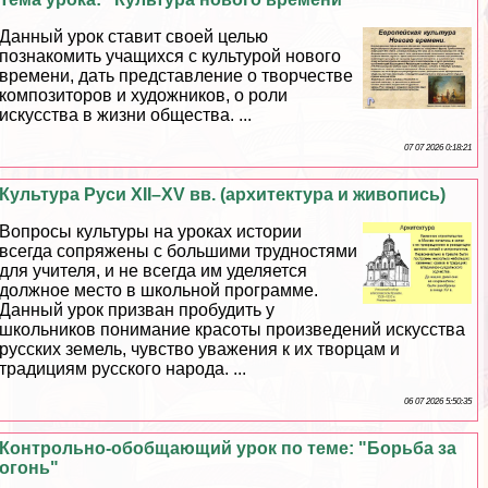
Данный урок ставит своей целью
познакомить учащихся с культурой нового
времени, дать представление о творчестве
композиторов и художников, о роли
искусства в жизни общества. ...
07 07 2026 0:18:21
Культура Руси XII–XV вв. (архитектура и живопись)
Вопросы культуры на уроках истории
всегда сопряжены с большими трудностями
для учителя, и не всегда им уделяется
должное место в школьной программе.
Данный урок призван пробудить у
школьников понимание красоты произведений искусства
русских земель, чувство уважения к их творцам и
традициям русского народа. ...
06 07 2026 5:50:35
Контрольно-обобщающий урок по теме: "Борьба за
огонь"