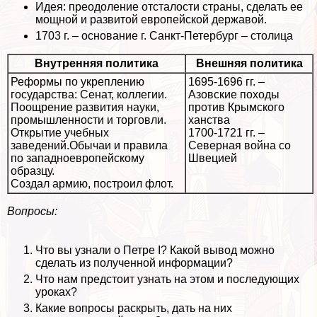
Идея: преодоление отсталости страны, сделать ее
мощной и развитой европейской державой.
1703 г. – основание г. Санкт-Петербург – столица
Внутренняя политика
Внешняя политика
Реформы по укреплению
1695-1696 гг. –
государства: Сенат, коллегии.
Азовские походы
Поощрение развития науки,
против Крымского
промышленности и торговли.
ханства
Открытие учебных
1700-1721 гг. –
заведений.Обычаи и правила
Северная война со
по западноевропейскому
Швецией
образцу.
Создал армию, построил флот.
Вопросы:
Что вы узнали о Петре I? Какой вывод можно
сделать из полученной информации?
Что нам предстоит узнать на этом и последующих
уроках?
Какие вопросы раскрыть, дать на них