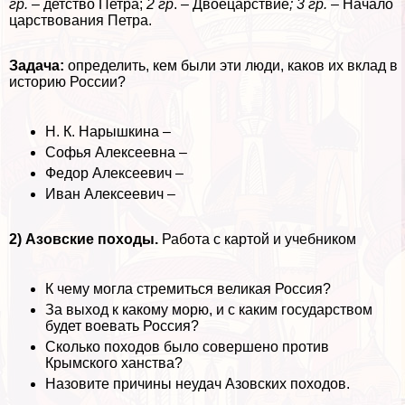
гр.
– детство Петра;
2 гр
. – Двоецарствие
; 3 гр.
– Начало
царствования Петра.
Задача:
определить, кем были эти люди, каков их вклад в
историю России?
Н. К. Нарышкина –
Софья Алексеевна –
Федор Алексеевич –
Иван Алексеевич –
2) Азовские походы.
Работа с картой и учебником
К чему могла стремиться великая Россия?
За выход к какому морю, и с каким государством
будет воевать Россия?
Сколько походов было совершено против
Крымского ханства?
Назовите причины неудач Азовских походов.