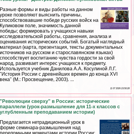
Разные формы и виды работы на данном
уроке позволяют выяснить причины,
способствовавшие победе русских войск на
Куликовом поле, значимость данной
победы; формировать у учащихся навыки
исследовательской работы, сравнения, анализа и
оценивания исторических событий. Богатый наглядный
материал (карта, презентация, тексты документальных
источников на русском и старославянском языках)
способствует воспитанию чувства гордости за свой
народ, развивает интерес учащихся к предмету.
Используется учебник Данилова А.А. Косулиной Л.Г.
"История России с древнейших времен до конца XVI
века" (М.: Просвещение, 2003). ...
11 07 2026 23:50:28
"Революции сверху" в России: исторические
параллели (урок-размышление для 11-х классов с
углубленным преподаванием истории)
Предлагается нетрадиционный урок в
форме семинара-размышления над
переломными моментами истории России: