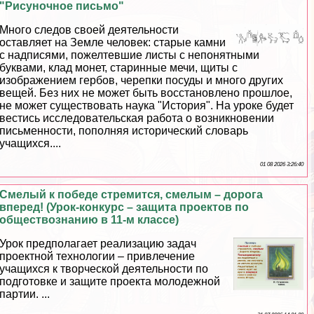
"Рисуночное письмо"
Много следов своей деятельности
оставляет на Земле человек: старые камни
с надписями, пожелтевшие листы с непонятными
буквами, клад монет, старинные мечи, щиты с
изображением гербов, черепки посуды и много других
вещей. Без них не может быть восстановлено прошлое,
не может существовать наука "История". На уроке будет
вестись исследовательская работа о возникновении
письменности, пополняя исторический словарь
учащихся....
01 08 2026 3:26:40
Смелый к победе стремится, смелым – дорога
вперед! (Урок-конкурс – защита проектов по
обществознанию в 11-м классе)
Урок предполагает реализацию задач
проектной технологии – привлечение
учащихся к творческой деятельности по
подготовке и защите проекта молодежной
партии. ...