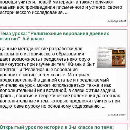
помощи учителя, новый материал, а также получают
навыки воспроизведения письменного и устного, своего
исторического исследования. ...
03 08 2026 3:46:44
Тема урока: "Религиозные верования древних
египтян". 5-й класс
Данные методические разработки для
школьного исторического образования
дают возможность преодолеть некоторую
замкнутость при изучении тем "Жизнь и быт
египтян" и "Религиозные верования
древних египтян" в 5-м классе. Материал,
представленный в данной статье и предлагаемый
учителю на урок, может использоваться также и как
дополнительный или вставной, в связи с этим задачи,
факты, понятия и теоретические положения даются как
дополнительные к тем, которые предложит учитель при
подготовке к уроку по основному содержанию. ...
02 08 2026 8:30:57
Открытый урок по истории в 3-м классе по теме: