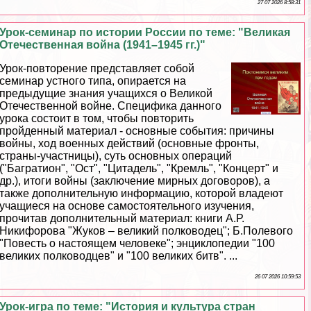
27 07 2026 8:58:31
Урок-семинар по истории России по теме: "Великая
Отечественная война (1941–1945 гг.)"
Урок-повторение представляет собой
семинар устного типа, опирается на
предыдущие знания учащихся о Великой
Отечественной войне. Специфика данного
урока состоит в том, чтобы повторить
пройденный материал - основные события: причины
войны, ход военных действий (основные фронты,
страны-участницы), суть основных операций
("Багратион", "Ост", "Цитадель", "Кремль", "Концерт" и
др.), итоги войны (заключение мирных договоров), а
также дополнительную информацию, которой владеют
учащиеся на основе самостоятельного изучения,
прочитав дополнительный материал: книги А.Р.
Никифорова "Жуков – великий полководец"; Б.Полевого
"Повесть о настоящем человеке"; энциклопедии "100
великих полководцев" и "100 великих битв". ...
26 07 2026 10:59:53
Урок-игра по теме: "История и культура стран