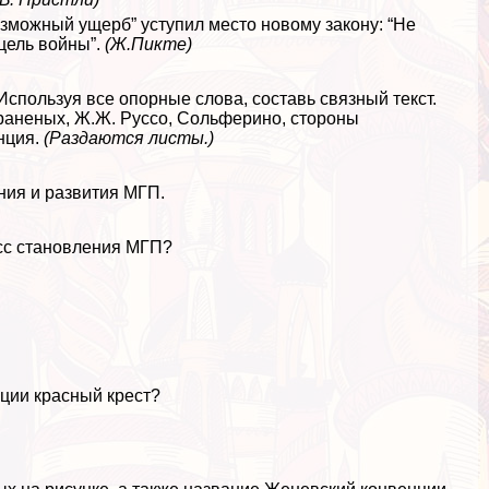
зможный ущерб” уступил место новому закону: “Не
цель войны”.
(Ж.Пикте)
 Используя все опopные слова, составь связный текст.
 раненых, Ж.Ж. Руссо, Сольферино, стороны
нция.
(Раздаются листы.)
ия и развития МГП.
есс становления МГП?
ции красный крест?