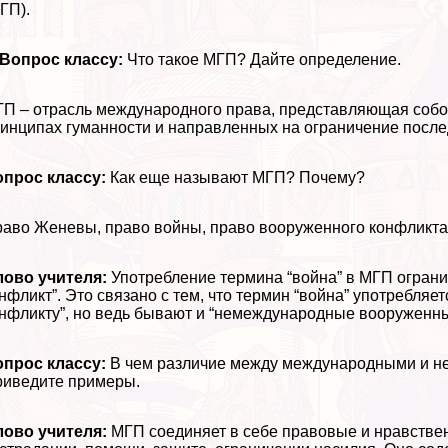
ГП).
 Вопрос классу:
Что такое МГП? Дайте определение.
П – отрасль международного права, представляющая собо
инципах гуманности и направленных на ограничение посл
прос классу:
Как еще называют МГП? Почему?
аво Женевы, право войны, право вооруженного конфликта
ово учителя:
Употрeбление термина “война” в МГП ограни
нфликт”. Это связано с тем, что термин “война” употрeбл
нфликту”, но ведь бывают и “немеждународные вооруженн
опрос классу:
В чем различие между международными и 
иведите примеры.
ово учителя:
МГП соединяет в себе правовые и нравстве