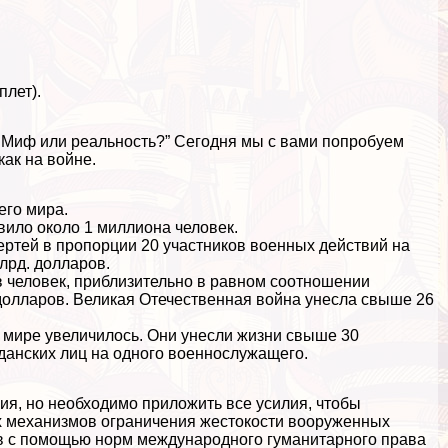
плет).
. Миф или реальность?” Сегодня мы с вами попробуем
как на войне.
его мира.
авило около 1 миллиона человек.
epтей в пропорции 20 участников военных действий на
лрд. долларов.
в человек, приблизительно в равном соотношении
 долларов. Великая Отечественная война унесла свыше 26
 мире увеличилось. Они унесли жизни свыше 30
данских лиц на одного военнослужащего.
ия, но необходимо приложить все усилия, чтобы
х механизмов ограничения жестокости вооруженных
ов с помощью норм международного гуманитарного права