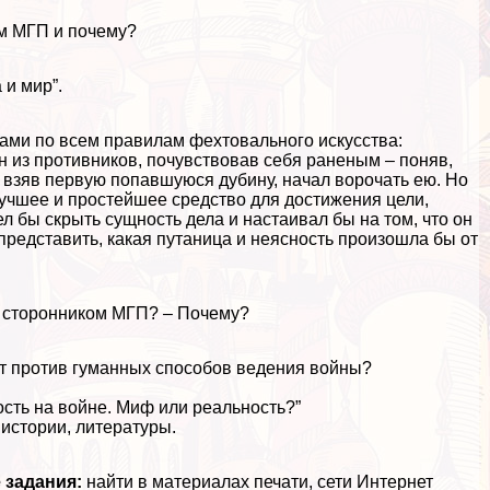
ом МГП и почему?
 и мир”.
ами по всем правилам фехтовального искусства:
 из противников, почувствовав себя раненым – поняв,
и, взяв первую попавшуюся дубину, начал ворочать ею. Но
лучшее и простейшее средство для достижения цели,
 бы скрыть сущность дела и настаивал бы на том, что он
представить, какая пyтaница и неясность произошла бы от
л сторонником МГП? – Почему?
ает против гуманных способов ведения войны?
ость на войне. Миф или реальность?”
истории, литературы.
 задания:
найти в материалах печати, сети Интернет