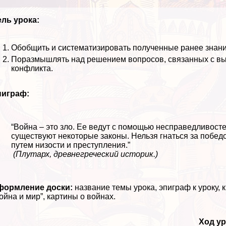
ль урока:
Обобщить и систематизировать полученные ранее знани
Поразмышлять над решением вопросов, связанных с вы
конфликта.
пиграф:
“Война – это зло. Ее ведут с помощью несправедливосте
существуют некоторые законы. Нельзя гнаться за победо
путем низости и преступления.”
(Плутарх, древнегреческий историк.)
формление доски:
название темы урока, эпиграф к уроку, 
ойна и мир”, картины о войнах.
Ход ур