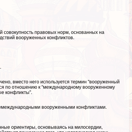
й совокупность правовых норм, основанных на
едствий вооруженных конфликтов.
.
чено, вместо него используется термин “вооруженный
яется по отношению к “международному вооруженному
ые конфликты”.
немеждународными вооруженными конфликтами.
нные ориентиры, основываясь на милосердии,