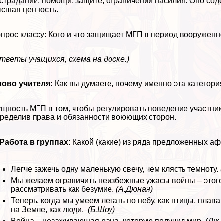
страдании, помощи, защите, ограничении насилия. Оно соде
сшая ценность.
прос классу: Кого и что защищает МГП в период вооруженн
тветы учащихся, схема на доске.)
лово учителя:
Как вы думаете, почему именно эта категор
щность МГП в том, чтобы регулировать поведение участник
ределив права и обязанности воюющих сторон.
 Работа в группах:
Какой (какие) из ряда предложенных а
Легче зажечь одну маленькую свечу, чем клясть темноту.
Мы желаем ограничить неизбежные ужасы войны – этого
рассматривать как безумие.
(А.Дюнан)
Теперь, когда мы умеем летать по небу, как птицы, плава
на Земле, как люди.
(Б.Шоу)
Война – незаживающая рана, которую получил мир.
(Дж