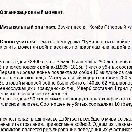
. Организационный момент.
. Музыкальный эпиграф.
Звучит песня “Комбат” (первый ку
 Слово учителя:
Тема нашего урока: “Гуманность на войне
яснить, может ли война вестись по правилам или на войне 
За последние 3400 лет на Земле было лишь 250 лет всеобщ
В наполеоновских войнах(1805–1815г.г.) число убитых сост
Первая мировая война повлекла за собой 10 миллионов cм
но гражданское лицо. Материальный ущерб составил 280 м
Во второй мировой войне было убито от 40 до 62 миллионо
еннослужащих и гражданских лиц. Ущерб составил 4 трил.
ллионов человеческих жизней.
За последние 50 лет количество вооруженных конфликтов в
ллионов человек. Соотношение убитых составляет 10 граж
нечно, нельзя в одночасье добиться всеобщего мира соглас
еньшить страдания, приносимые войной. Одним из главны
нфликтов является регулирование поведения их участник