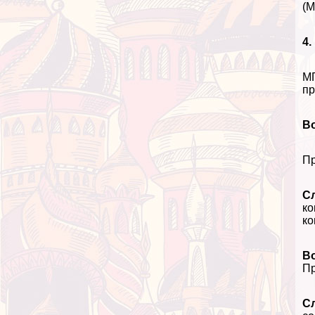
(М
4.
МГ
пр
Во
Пр
Сл
ко
ко
В
Пр
Сл