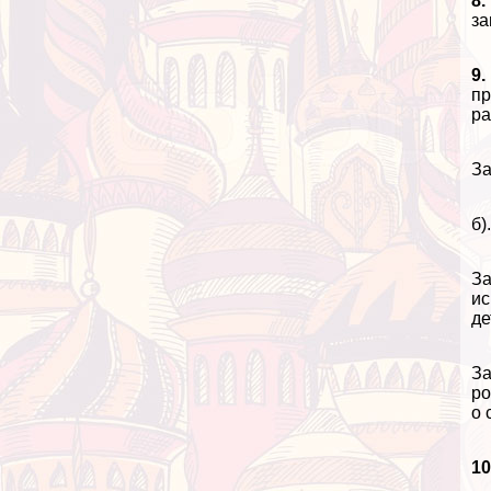
8.
за
9.
пр
ра
За
б)
За
ис
де
За
ро
о 
10