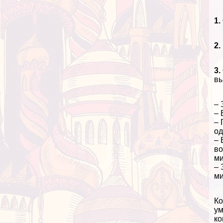
1
2
3.
вы
– 
– 
– 
од
– 
во
ми
– 
ми
Ко
ум
ко