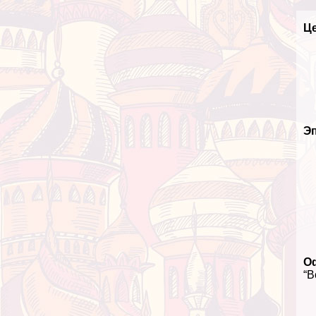
Це
Э
О
“В