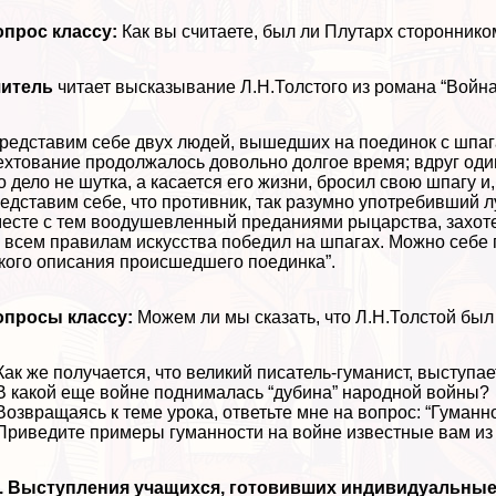
прос классу:
Как вы считаете, был ли Плутарх сторонник
читель
читает высказывание Л.Н.Толстого из романа “Война
редставим себе двух людей, вышедших на поединок с шпаг
хтование продолжалось довольно долгое время; вдруг один
о дело не шутка, а касается его жизни, бросил свою шпагу 
едставим себе, что противник, так разумно употребивший 
есте с тем воодушевленный преданиями рыцарства, захотел
 всем правилам искусства победил на шпагах. Можно себе 
кого описания происшедшего поединка”.
опросы классу:
Можем ли мы сказать, что Л.Н.Толстой бы
Как же получается, что великий писатель-гуманист, выступ
В какой еще войне поднималась “дубина” народной войны?
Возвращаясь к теме урока, ответьте мне на вопрос: “Гуманн
Приведите примеры гуманности на войне известные вам из 
1. Выступления учащихся, готовивших индивидуальные