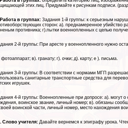
 Работа в группах:
определить категорию лиц, изображенны
щищающей этих лиц. Придумайте к рисункам подписи. (разд
 Работа в группах:
Задания 1-й группы: к серьезным нару
отивоборствующих сторон: а). преднамеренное убийство ра
неным противника; г).пытки военнопленных с целью получ
дания 2-й группы: При аресте у военнопленного нужно остав
. фотоаппарат; в). гранату; г). очки; д). карту; е ). письма.
дания 3-й группы: В соответствии с нормами МГП разрешаетс
пользовать санитарные трaнcпортные средства для перевоз
тских игрушек.
дания 4-й группы: Военнопленные при допросе: а). могут о 
ждения, воинское звание, личный номер; в). обязаны сообщ
своей воинской части, личный номер, место нахождения вои
. Слово учителя:
Давайте вернемся к эпиграфу урока. Чте