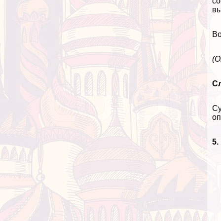
со
вы
Во
(О
С
Су
оп
5.