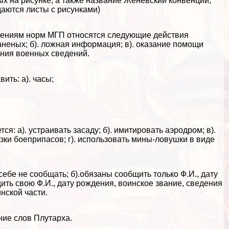
х на рисунке, а также название Женевский конвенции,
аются листы с рисунками)
шениям норм МГП относятся следующие действия
неных; б). ложная информация; в). оказание помощи
ения военных сведений.
ить: а). часы;
я: а). устраивать засаду; б). имитировать аэродром; в).
ки боеприпасов; г). использовать мины-ловушки в виде
себе не сообщать; б).обязаны сообщить только Ф.И., дату
ить свою Ф.И., дату рождения, воинское звание, сведения
нской части.
ние слов Плутарха.