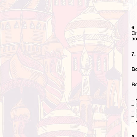
6.
Оп
во
7.
В
В
– 
– 
– 
– 
– 