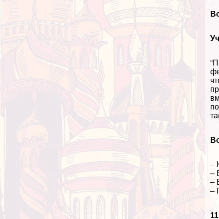
Во
У
“П
фе
чт
пр
вм
по
та
В
– 
– 
– 
– 
1