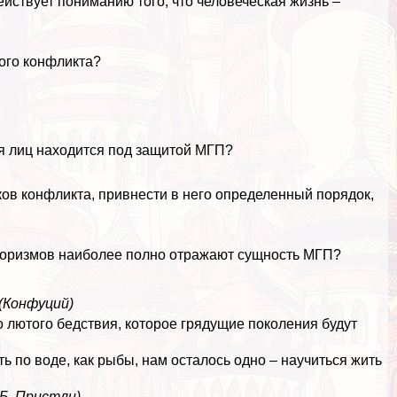
йствует пониманию того, что человеческая жизнь –
ого конфликта?
ия лиц находится под защитой МГП?
ов конфликта, привнести в него определенный порядок,
форизмов наиболее полно отражают сущность МГП?
(Конфуций)
 лютого бедствия, которое грядущие поколения будут
ть по воде, как рыбы, нам осталось одно – научиться жить
.Б. Пристли)