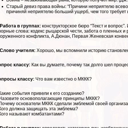
Старый девиз права войны: “Причини неприятелю всево
причиняй неприятелю больший ущерб, чем того требует 
 Работа в группах:
конструкторское бюро “Текст и вопрос”.
opные слова: кодекс рыцарской чести, забота о пленных и
оруженного конфликта, А.Дюнан, Первая Женевская конве
 Слово учителя:
Хорошо, мы вспомнили историю становлен
опрос классу:
Как вы думаете, почему так долго шел проц
опросы классу:
Что вам известно о МККК?
Какие события привели к его созданию?
Назовите основополагающие принципы МККК?
Почему основатели МККК сделали эмблемой своей организа
Кого должна защищать эта эмблема?
Кого называют комбатантами?