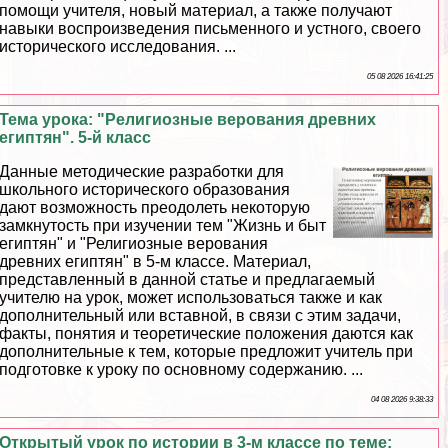
помощи учителя, новый материал, а также получают
навыки воспроизведения письменного и устного, своего
исторического исследования. ...
05 08 2026 16:41:25
Тема урока: "Религиозные верования древних
египтян". 5-й класс
Данные методические разработки для
школьного исторического образования
дают возможность преодолеть некоторую
замкнутость при изучении тем "Жизнь и быт
египтян" и "Религиозные верования
древних египтян" в 5-м классе. Материал,
представленный в данной статье и предлагаемый
учителю на урок, может использоваться также и как
дополнительный или вставной, в связи с этим задачи,
факты, понятия и теоретические положения даются как
дополнительные к тем, которые предложит учитель при
подготовке к уроку по основному содержанию. ...
04 08 2026 9:38:33
Открытый урок по истории в 3-м классе по теме: