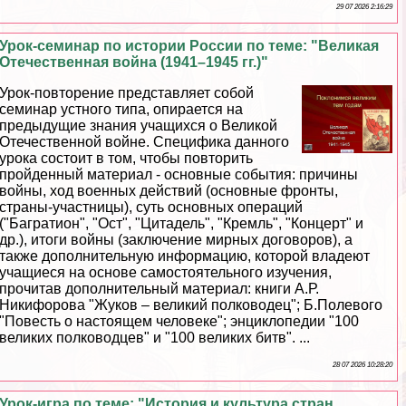
29 07 2026 2:16:29
Урок-семинар по истории России по теме: "Великая
Отечественная война (1941–1945 гг.)"
Урок-повторение представляет собой
семинар устного типа, опирается на
предыдущие знания учащихся о Великой
Отечественной войне. Специфика данного
урока состоит в том, чтобы повторить
пройденный материал - основные события: причины
войны, ход военных действий (основные фронты,
страны-участницы), суть основных операций
("Багратион", "Ост", "Цитадель", "Кремль", "Концерт" и
др.), итоги войны (заключение мирных договоров), а
также дополнительную информацию, которой владеют
учащиеся на основе самостоятельного изучения,
прочитав дополнительный материал: книги А.Р.
Никифорова "Жуков – великий полководец"; Б.Полевого
"Повесть о настоящем человеке"; энциклопедии "100
великих полководцев" и "100 великих битв". ...
28 07 2026 10:28:20
Урок-игра по теме: "История и культура стран