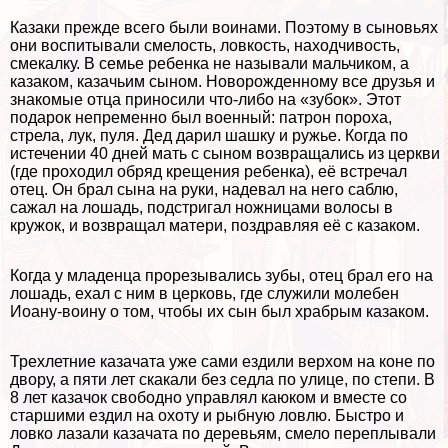
Казаки прежде всего были воинами. Поэтому в сыновьях
они воспитывали смелость, ловкость, находчивость,
смекалку. В семье ребенка не называли мальчиком, а
казаком, казачьим сыном. Новорожденному все друзья и
знакомые отца приносили что-либо на «зубок». Этот
подарок непременно был военный: патрон пороха,
стрела, лук, пуля. Дед дарил шашку и ружье. Когда по
истечении 40 дней мать с сыном возвращались из церкви
(где проходил обряд крещения ребенка), её встречал
отец. Он брал сына на руки, надевал на него саблю,
сажал на лошадь, подстригал ножницами волосы в
кружок, и возвращал матери, поздравляя её с казаком.
Когда у младенца прорезывались зубы, отец брал его на
лошадь, ехал с ним в церковь, где служили молебен
Иоану-воину о том, чтобы их сын был храбрым казаком.
Трехлетние казачата уже сами ездили верхом на коне по
двору, а пяти лет скакали без седла по улице, по степи. В
8 лет казачок свободно управлял каюком и вместе со
старшими ездил на охоту и рыбную ловлю. Быстро и
ловко лазали казачата по деревьям, смело переплывали