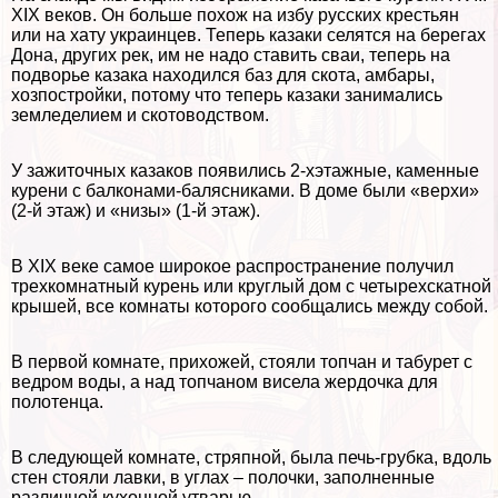
XIX веков. Он больше похож на избу русских крестьян
или на хату украинцев. Теперь казаки селятся на берегах
Дона, других рек, им не надо ставить сваи, теперь на
подворье казака находился баз для скота, амбары,
хозпостройки, потому что теперь казаки занимались
земледелием и скотоводством.
У зажиточных казаков появились 2-хэтажные, каменные
курени с балконами-балясниками. В доме были «верхи»
(2-й этаж) и «низы» (1-й этаж).
В XIX веке самое широкое распространение получил
трехкомнатный курень или круглый дом с четырехскатной
крышей, все комнаты которого сообщались между собой.
В первой комнате, прихожей, стояли топчан и табурет с
ведром воды, а над топчаном висела жердочка для
полотенца.
В следующей комнате, стряпной, была печь-грубка, вдоль
стен стояли лавки, в углах – полочки, заполненные
различной кухонной утварью.