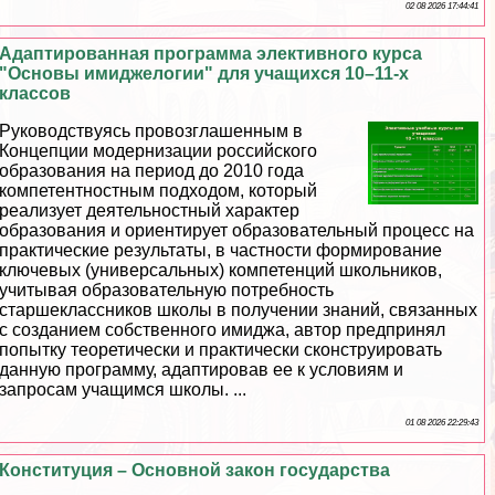
02 08 2026 17:44:41
Адаптированная программа элективного курса
"Основы имиджелогии" для учащихся 10–11-х
классов
Руководствуясь провозглашенным в
Концепции модернизации российского
образования на период до 2010 года
компетентностным подходом, который
реализует деятельностный хаpaктер
образования и ориентирует образовательный процесс на
пpaктические результаты, в частности формирование
ключевых (универсальных) компетенций школьников,
учитывая образовательную потребность
старшеклассников школы в получении знаний, связанных
с созданием собственного имиджа, автор предпринял
попытку теоретически и пpaктически сконструировать
данную программу, адаптировав ее к условиям и
запросам учащимся школы. ...
01 08 2026 22:29:43
Конституция – Основной закон государства