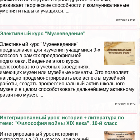
развивает творческие способности и коммуникативные
умения и навыки учащихся. ...
20 07 2026 4:18:46
Элективный курс "Музееведение"
Элективный курс "Музееведение"
предназначен для изучения учащимися 9-х
классов в рамках предпрофильной
подготовки. Введение этого курса
целесообразно в учебных заведениях,
имеющих музеи или музейные комнаты. Это позволяет
наглядно продемонстрировать все аспекты музейной
работы, создать профессиональный актив школьного
музея и в целом способствовать дальнейшему активному
развитию музея. ...
19 07 2026 12:10:54
Интегрированный урок: история + литература по
теме: "Философия войны XIX века". 10-й класс
Интегрированный урок истории и
литературы в 10-м классе, изучающий