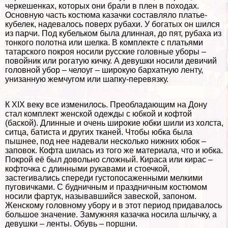
черкешенках, которых они брали в плен в походах.
Основную часть костюма казачки составляло платье-
кубелек, надевалось поверх рубахи. У богатых он шился
из парчи. Под кубельком была длинная, до пят, рубаха из
тонкого полотна или шелка. В комплекте с платьями
татарского покроя носили русские головные уборы –
повойник или рогатую кичку. А дeвyшки носили девичий
головной убор – челоуг – широкую бархатную ленту,
унизанную жемчугом или шапку-перевязку.
К XIX веку все изменилось. Преобладающим на Дону
стал комплект женской одежды с юбкой и кофтой
(баской). Длинные и очень широкие юбки шили из холста,
ситца, батиста и других тканей. Чтобы юбка была
пышнее, под нее надевали несколько нижних юбок –
заповок. Кофта шилась из того же материала, что и юбка.
Покрой её был довольно сложный. Кираса или кирас –
кофточка с длинными рукавами и стоечкой,
застегивались спереди густопосаженными мелкими
пуговичками. С будничным и праздничным костюмом
носили фартук, называвшийся завеской, запоном.
Женскому головному убору и в этот период придавалось
большое значение. Замужняя казачка носила шлычку, а
дeвyшки – ленты. Обувь – поршни.