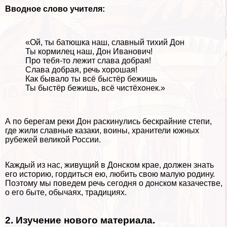
Вводное слово учителя:
«Ой, ты батюшка наш, славный тихий Дон
Ты кормилец наш, Дон Иванович!
Про тебя-то лежит слава добрая!
Слава добрая, речь хорошая!
Как бывало ты всё быстёр бежишь
Ты быстёр бежишь, всё чистёхонек.»
А по берегам реки Дон раскинулись бескрайние степи,
где жили славные казаки, воины, хранители южных
рубежей великой России.
Каждый из нас, живущий в Донском крае, должен знать
его историю, гордиться ею, любить свою малую родину.
Поэтому мы поведем речь сегодня о донском казачестве,
о его быте, обычаях, традициях.
2. Изучение нового материала.