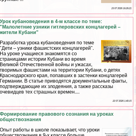
23 07 2026 16:26:21
Урок кубановедения в 4-м классе по теме:
"Малолетние узники гитлеровских концлагерей –
жители Кубани"
Разработка урока кубановедения по теме
"Дети – узники фашистских концлагерей".
На уроке учащиеся знакомятся со
страницами истории Кубани во время
Великой Отечественной войны и ужасах,
творимых фашистами на территории Кубани, о детях
Краснодарского края, попавших в застенки концлагерей
Германии. В статье приводятся документальные факты,
подтверждающие их злодеяния, а также рассказы
очевидцев тех страшных времен....
22 07 2026 1:40:15
Формирование правового сознания на уроках
обществознания
Опыт работы в школе показывает, что уроки
обществознания в 9-х классе больше