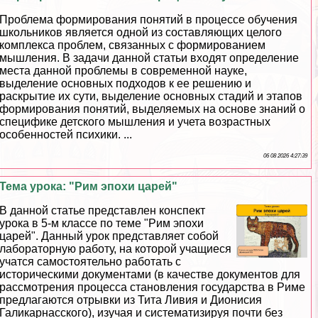
Проблема формирования понятий в процессе обучения
школьников является одной из составляющих целого
комплекса проблем, связанных с формированием
мышления. В задачи данной статьи входят определение
места данной проблемы в современной науке,
выделение основных подходов к ее решению и
раскрытие их сути, выделение основных стадий и этапов
формирования понятий, выделяемых на основе знаний о
специфике детского мышления и учета возрастных
особенностей психики. ...
06 08 2026 4:27:39
Тема урока: "Рим эпохи царей"
В данной статье представлен конспект
урока в 5-м классе по теме "Рим эпохи
царей". Данный урок представляет собой
лабораторную работу, на которой учащиеся
учатся самостоятельно работать с
историческими документами (в качестве документов для
рассмотрения процесса становления государства в Риме
предлагаются отрывки из Тита Ливия и Дионисия
Галикарнасского), изучая и систематизируя почти без