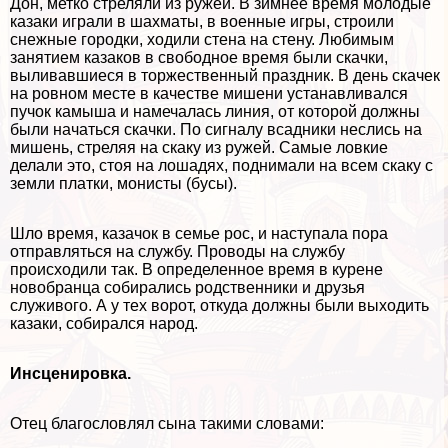
Дон, метко стреляли из ружей. В зимнее время молодые
казаки играли в шахматы, в военные игры, строили
снежные городки, ходили стена на стену. Любимым
занятием казаков в свободное время были скачки,
выливавшиеся в торжественный праздник. В день скачек
на ровном месте в качестве мишени устанавливался
пучок камыша и намечалась линия, от которой должны
были начаться скачки. По сигналу всадники неслись на
мишень, стреляя на скаку из ружей. Самые ловкие
делали это, стоя на лошадях, поднимали на всем скаку с
земли платки, монисты (бусы).
Шло время, казачок в семье рос, и наступала пора
отправляться на службу. Проводы на службу
происходили так. В определенное время в курене
новобранца собирались родственники и друзья
служивого. А у тех ворот, откуда должны были выходить
казаки, собирался народ.
Инсценировка.
Отец благословлял сына такими словами: