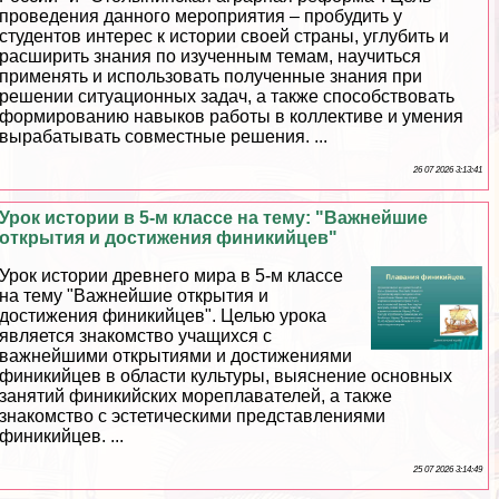
проведения данного мероприятия – пробудить у
студентов интерес к истории своей страны, углубить и
расширить знания по изученным темам, научиться
применять и использовать полученные знания при
решении ситуационных задач, а также способствовать
формированию навыков работы в коллективе и умения
выpaбатывать совместные решения. ...
26 07 2026 3:13:41
Урок истории в 5-м классе на тему: "Важнейшие
открытия и достижения финикийцев"
Урок истории древнего мира в 5-м классе
на тему "Важнейшие открытия и
достижения финикийцев". Целью урока
является знакомство учащихся с
важнейшими открытиями и достижениями
финикийцев в области культуры, выяснение основных
занятий финикийских мореплавателей, а также
знакомство с эстетическими представлениями
финикийцев. ...
25 07 2026 3:14:49