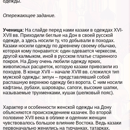
одежды.
Опережающее задание.
Ученица:
На слайде перед нами казаки в одеждах XVI-
XVII вв. Приходили беглые на Дон в своей русской
одежде, а здесь носили ту, что добывали в походах.
Казаки носили одежду по древнему своему обычаю,
которая кому понравится: один одевается черкесом,
другой калмыком, иной в русском платье старинного
покроя. На Дону очень любили одежду ярких,
живописных расцветок, которую казаки привозили из
походов. В конце XVII – начале XVIII вв. сложился тип
мужской одежды: зипун – представлявший собой
распашную верхнюю одежду без ворота. С ним носили
кафтаны, рубахи, шаровары, сапоги, высокие шапки,
называемые трухменками, кушак (шелковый пояс).
Хаpaктер и особенности женской одежды на Дону
объясняются происхождением казачек. Во второй
половине XVII века в облике и одеянии женщин
чувствовалось большое влияние Востока. Ведь казаки
первоначально женились на турчанках, татарках,