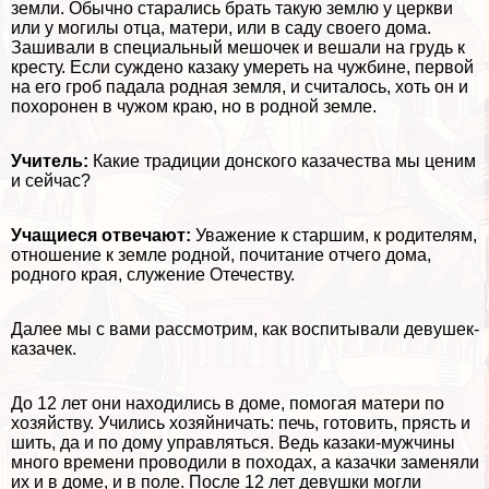
земли. Обычно старались брать такую землю у церкви
или у могилы отца, матери, или в саду своего дома.
Зашивали в специальный мешочек и вешали на гpyдь к
кресту. Если суждено казаку умереть на чужбине, первой
на его гроб падала родная земля, и считалось, хоть он и
похоронен в чужом краю, но в родной земле.
Учитель:
Какие традиции донского казачества мы ценим
и сейчас?
Учащиеся отвечают:
Уважение к старшим, к родителям,
отношение к земле родной, почитание отчего дома,
родного края, служение Отечеству.
Далее мы с вами рассмотрим, как воспитывали дeвyшек-
казачек.
До 12 лет они находились в доме, помогая матери по
хозяйству. Учились хозяйничать: печь, готовить, прясть и
шить, да и по дому управляться. Ведь казаки-мужчины
много времени проводили в походах, а казачки заменяли
их и в доме, и в поле. После 12 лет дeвyшки могли