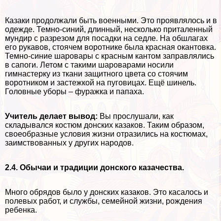
Казаки продолжали быть военными. Это проявлялось и в
одежде. Темно-синий, длинный, несколько приталенный
мундир с разрезом для посадки на седле. На обшлагах
его рукавов, стоячем воротнике была красная окантовка.
Темно-синие шаровары с красным кантом заправлялись
в сапоги. Летом с такими шароварами носили
гимнастерку из ткани защитного цвета со стоячим
воротником и застежкой на пуговицах. Ещё шинель.
Головные уборы – фуражка и папаха.
Учитель делает вывод:
Вы прослушали, как
складывался костюм донских казаков. Таким образом,
своеобразные условия жизни отразились на костюмах,
заимствованных у других народов.
2.4. Обычаи и традиции донского казачества.
Много обрядов было у донских казаков. Это касалось и
полевых работ, и службы, семейной жизни, рождения
ребенка.