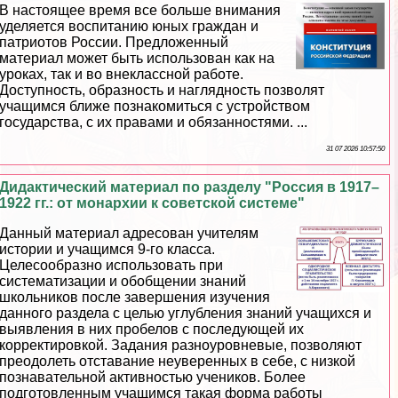
В настоящее время все больше внимания
уделяется воспитанию юных граждан и
патриотов России. Предложенный
материал может быть использован как на
уроках, так и во внеклассной работе.
Доступность, образность и наглядность позволят
учащимся ближе познакомиться с устройством
государства, с их правами и обязанностями. ...
31 07 2026 10:57:50
Дидактический материал по разделу "Россия в 1917–
1922 гг.: от монархии к советской системе"
Данный материал адресован учителям
истории и учащимся 9-го класса.
Целесообразно использовать при
систематизации и обобщении знаний
школьников после завершения изучения
данного раздела с целью углубления знаний учащихся и
выявления в них пробелов с последующей их
корректировкой. Задания разноуровневые, позволяют
преодолеть отставание неуверенных в себе, с низкой
познавательной активностью учеников. Более
подготовленным учащимся такая форма работы