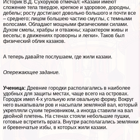
Историк В.Д. Сухоруков отмечал: «Казаки имеют
сложение тела твердое, крепкое и здоровое, дородны,
дебелы; росту достигают довольно большого и почти все
– среднего; лицом большею частию смуглы, с темными
волосами. Обладают мощными физическими силами.
Духом смелы, храбры и отважны; хаpaктером живы и
веселы; в движениях проворны и легки». Таков был
физический облик казаков.
А теперь давайте послушаем, где жили казаки.
Опережающее задание.
Ученица:
Древние городки располагались в наиболее
удобных для защиты местах, чаще всего на островах.
Городок имел 4-х угольную или овальную форму. Вокруг
него выкапывали ров и насыпали земляной вал, который
укрепляли сухим терновником, а иногда ставили на вал
двойной плетень. На стенах стояли небольшие пушки,
готовые встретить врага. Внутри располагались землянки
и бревенчатые избы, в которых жили казаки.