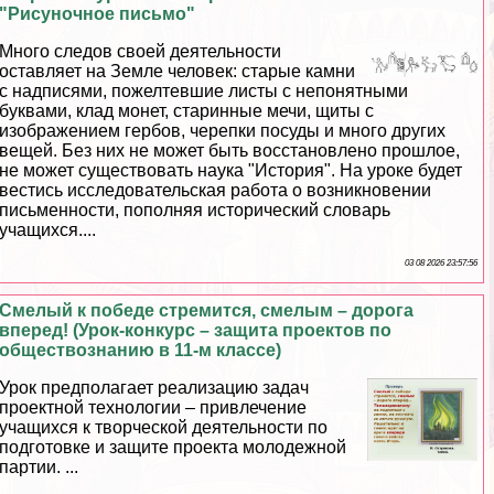
"Рисуночное письмо"
Много следов своей деятельности
оставляет на Земле человек: старые камни
с надписями, пожелтевшие листы с непонятными
буквами, клад монет, старинные мечи, щиты с
изображением гербов, черепки посуды и много других
вещей. Без них не может быть восстановлено прошлое,
не может существовать наука "История". На уроке будет
вестись исследовательская работа о возникновении
письменности, пополняя исторический словарь
учащихся....
03 08 2026 23:57:56
Смелый к победе стремится, смелым – дорога
вперед! (Урок-конкурс – защита проектов по
обществознанию в 11-м классе)
Урок предполагает реализацию задач
проектной технологии – привлечение
учащихся к творческой деятельности по
подготовке и защите проекта молодежной
партии. ...