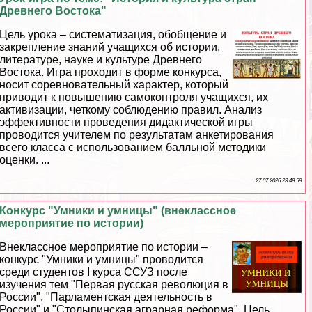
Древнего Востока"
Цель урока – систематизация, обобщение и
закрепление знаний учащихся об истории,
литературе, науке и культуре Древнего
Востока. Игра проходит в форме конкурса,
носит соревновательный хаpaктер, который
приводит к повышению самоконтроля учащихся, их
активизации, четкому соблюдению правил. Анализ
эффективности проведения дидактической игры
проводится учителем по результатам анкетирования
всего класса с использованием балльной методики
оценки. ...
27 07 2026 23:49:59
Конкурс "Умники и умницы" (внеклассное
мероприятие по истории)
Внеклассное мероприятие по истории –
конкурс "Умники и умницы" проводится
среди студентов I курса ССУЗ после
изучения тем "Первая русская революция в
России", "Парламентская деятельность в
России" и "Столыпинская аграрная реформа". Цель