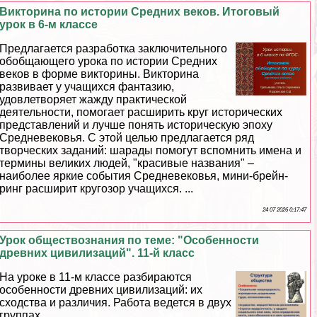
Викторина по истории Средних веков. Итоговый
урок в 6-м классе
Предлагается разработка заключительного
обобщающего урока по истории Средних
веков в форме викторины. Викторина
развивает у учащихся фантазию,
удовлетворяет жажду пpaктической
деятельности, помогает расширить круг исторических
представлений и лучше понять историческую эпоху
Средневековья. С этой целью предлагается ряд
творческих заданий: шарады помогут вспомнить имена и
термины великих людей, "красивые названия" –
наиболее яркие события Cредневековья, мини-брейн-
ринг расширит кругозор учащихся. ...
24 07 2026 0:17:47
Урок обществознания по теме: "Особенности
древних цивилизаций". 11-й класс
На уроке в 11-м классе разбираются
особенности древних цивилизаций: их
сходства и различия. Работа ведется в двух
группах. ...