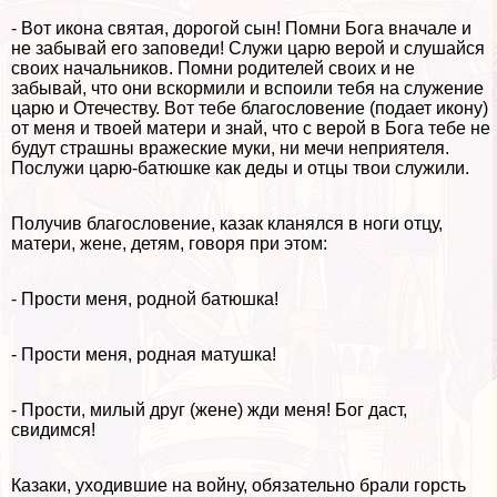
- Вот икона святая, дорогой сын! Помни Бога вначале и
не забывай его заповеди! Служи царю верой и слушайся
своих начальников. Помни родителей своих и не
забывай, что они вскормили и вспоили тебя на служение
царю и Отечеству. Вот тебе благословение (подает икону)
от меня и твоей матери и знай, что с верой в Бога тебе не
будут страшны вражеские муки, ни мечи неприятеля.
Послужи царю-батюшке как деды и отцы твои служили.
Получив благословение, казак кланялся в ноги отцу,
матери, жене, детям, говоря при этом:
- Прости меня, родной батюшка!
- Прости меня, родная матушка!
- Прости, милый друг (жене) жди меня! Бог даст,
свидимся!
Казаки, уходившие на войну, обязательно брали горсть