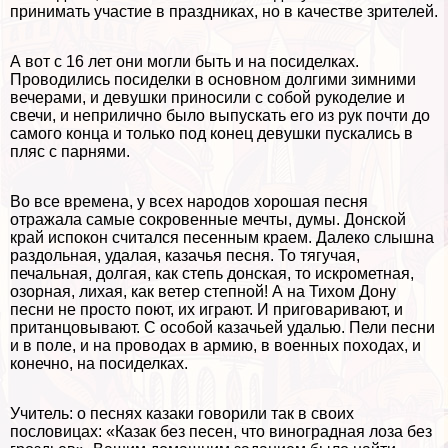
принимать участие в праздниках, но в качестве зрителей.
А вот с 16 лет они могли быть и на посиделках.
Проводились посиделки в основном долгими зимними
вечерами, и дeвyшки приносили с собой рукоделие и
свечи, и неприлично было выпускать его из рук почти до
самого конца и только под конец дeвyшки пускались в
пляс с парнями.
Во все времена, у всех народов хорошая песня
отражала самые сокровенные мечты, думы. Донской
край испокон считался песенным краем. Далеко слышна
раздольная, удалая, казачья песня. То тягучая,
печальная, долгая, как степь донская, то искрометная,
озорная, лихая, как ветер степной! А на Тихом Дону
песни не просто поют, их играют. И приговаривают, и
пританцовывают. С особой казачьей удалью. Пели песни
и в поле, и на проводах в армию, в военных походах, и
конечно, на посиделках.
Учитель: о песнях казаки говорили так в своих
пословицах: «Казак без песен, что виноградная лоза без