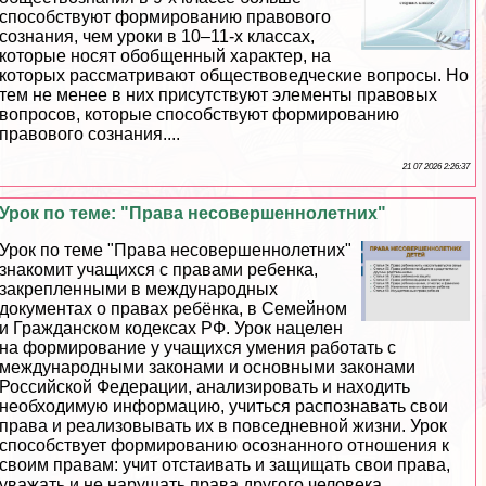
способствуют формированию правового
сознания, чем уроки в 10–11-х классах,
которые носят обобщенный хаpaктер, на
которых рассматривают обществоведческие вопросы. Но
тем не менее в них присутствуют элементы правовых
вопросов, которые способствуют формированию
правового сознания....
21 07 2026 2:26:37
Урок по теме: "Права несовершеннолетних"
Урок по теме "Права несовершеннолетних"
знакомит учащихся с правами ребенка,
закрепленными в международных
документах о правах ребёнка, в Семейном
и Гражданском кодексах РФ. Урок нацелен
на формирование у учащихся умения работать с
международными законами и основными законами
Российской Федерации, анализировать и находить
необходимую информацию, учиться распознавать свои
права и реализовывать их в повседневной жизни. Урок
способствует формированию осознанного отношения к
своим правам: учит отстаивать и защищать свои права,
уважать и не нарушать права другого человека,