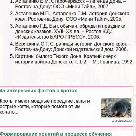
Астапенко Е.М. Старочеркасск – легенда Дона. –
Ростов-на-Дону: ООО «Мини Тайп», 2007.
Астапенко М.П., Астапенко Е.М. История Донского
края. Ростов-на-Дону: ООО «Мини Тайп», 2005.
Астапенко Г.Д. Быт, обычаи, обряды и праздники
донских казаков. XVII- XX вв. – Ростов н\Д.:
«Издательство БАРО-ПРЕСС», 2006.
Веряскина О.Г. Страницы истории Донского края. –
Ростов-на-Дону: Донской издательский дом, 2006.
Картины былого Тихого Дона: Краткий очерк
истории войска Донского. Т. 1-2. – М.: Граница, 1992.
45 интересных фактов о кротах
Кроты имеют мощные передние лапы и
острые когти, которые помогают им
копать...
07 08 2026 12:11:43
Формирование понятий в процессе обучения