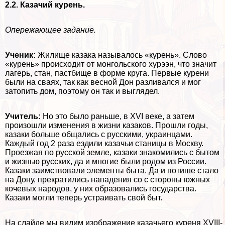
2.2. Казачий курень.
Опережающее задание.
Ученик:
Жилище казака называлось «курень». Слово
«курень» происходит от монгольского хурээн, что значит
лагерь, стан, пастбище в форме круга. Первые курени
были на сваях, так как весной Дон разливался и мог
затопить дом, поэтому он так и выглядел.
Учитель:
Но это было раньше, в XVI веке, а затем
произошли изменения в жизни казаков. Прошли годы,
казаки больше общались с русскими, украинцами.
Каждый год 2 раза ездили казачьи станицы в Москву.
Проезжая по русской земле, казаки знакомились с бытом
и жизнью русских, да и многие были родом из России.
Казаки заимствовали элементы быта. Да и потише стало
на Дону, прекратились нападения со с стороны южных
кочевых народов, у них образовались государства.
Казаки могли теперь устраивать свой быт.
На слайде мы видим изображение казачьего куреня XVIII-