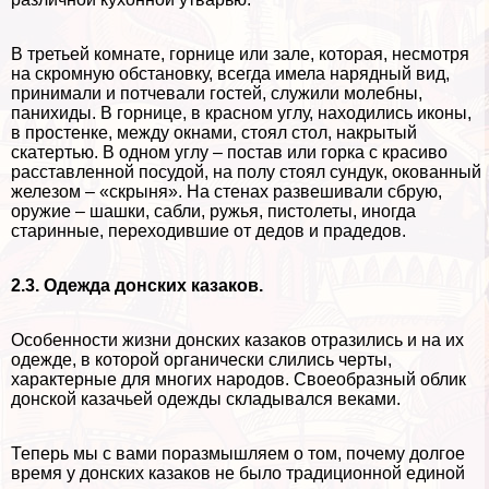
В третьей комнате, горнице или зале, которая, несмотря
на скромную обстановку, всегда имела нарядный вид,
принимали и потчевали гостей, служили молебны,
панихиды. В горнице, в красном углу, находились иконы,
в простенке, между окнами, стоял стол, накрытый
скатертью. В одном углу – постав или горка с красиво
расставленной посудой, на полу стоял сундук, окованный
железом – «скрыня». На стенах развешивали сбрую,
оружие – шашки, сабли, ружья, пистолеты, иногда
старинные, переходившие от дедов и прадедов.
2.3. Одежда донских казаков.
Особенности жизни донских казаков отразились и на их
одежде, в которой органически слились черты,
хаpaктерные для многих народов. Своеобразный облик
донской казачьей одежды складывался веками.
Теперь мы с вами поразмышляем о том, почему долгое
время у донских казаков не было традиционной единой