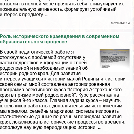
позволит в полной мере проявить себя, стимулирует их
познавательную активность, формирует устойчивый
интерес к предмету. ...
30 07 2026 6:22:10
Роль исторического краеведения в современном
образовательном процессе
В своей педагогической работе я
столкнулась с проблемой отсутствия у
части подростков информации о своей
родословной и необходимых знаний об
истории родного края. Для развития
интереса учащихся к истории малой Родины и к истории
своей семьи мной составлена авторизированная
программа элективного курса "История Астpaxaнского
края в призме моей родословной". Курс рассчитан на
учащихся 9-го класса. Главная задача курса – научить
школьников работать с дополнительным историческим
материалом, семейным архивом, систематизировать
статистические данные по разным периодам развития
края, локализовать исторические процессы во времени,
используя научную периодизацию истории. ...