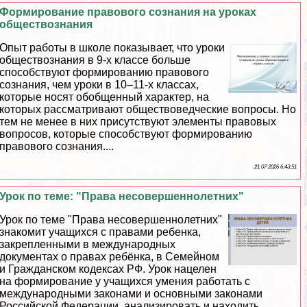
Формирование правового сознания на уроках
обществознания
Опыт работы в школе показывает, что уроки
обществознания в 9-х классе больше
способствуют формированию правового
сознания, чем уроки в 10–11-х классах,
которые носят обобщенный хаpaктер, на
которых рассматривают обществоведческие вопросы. Но
тем не менее в них присутствуют элементы правовых
вопросов, которые способствуют формированию
правового сознания....
21 07 2026 6:43:51
Урок по теме: "Права несовершеннолетних"
Урок по теме "Права несовершеннолетних"
знакомит учащихся с правами ребенка,
закрепленными в международных
документах о правах ребёнка, в Семейном
и Гражданском кодексах РФ. Урок нацелен
на формирование у учащихся умения работать с
международными законами и основными законами
Российской Федерации, анализировать и находить