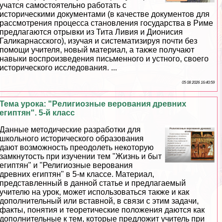
учатся самостоятельно работать с
историческими документами (в качестве документов для
рассмотрения процесса становления государства в Риме
предлагаются отрывки из Тита Ливия и Дионисия
Галикарнасского), изучая и систематизируя почти без
помощи учителя, новый материал, а также получают
навыки воспроизведения письменного и устного, своего
исторического исследования. ...
05 08 2026 16:40:59
Тема урока: "Религиозные верования древних
египтян". 5-й класс
Данные методические разработки для
школьного исторического образования
дают возможность преодолеть некоторую
замкнутость при изучении тем "Жизнь и быт
египтян" и "Религиозные верования
древних египтян" в 5-м классе. Материал,
представленный в данной статье и предлагаемый
учителю на урок, может использоваться также и как
дополнительный или вставной, в связи с этим задачи,
факты, понятия и теоретические положения даются как
дополнительные к тем, которые предложит учитель при