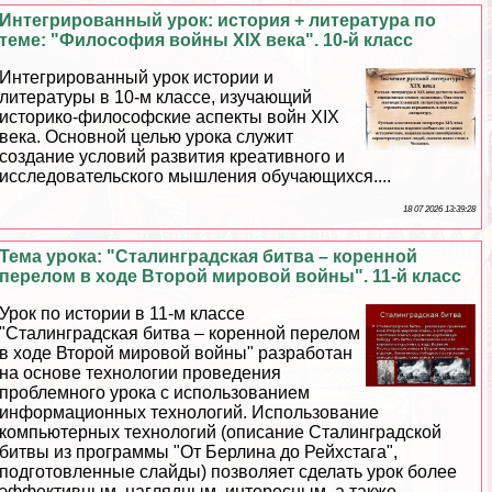
Интегрированный урок: история + литература по
теме: "Философия войны XIX века". 10-й класс
Интегрированный урок истории и
литературы в 10-м классе, изучающий
историко-философские аспекты войн XIX
века. Основной целью урока служит
создание условий развития креативного и
исследовательского мышления обучающихся....
18 07 2026 13:39:28
Тема урока: "Сталинградская битва – коренной
перелом в ходе Второй мировой войны". 11-й класс
Урок по истории в 11-м классе
"Сталинградская битва – коренной перелом
в ходе Второй мировой войны" разработан
на основе технологии проведения
проблемного урока с использованием
информационных технологий. Использование
компьютерных технологий (описание Сталинградской
битвы из программы "От Берлина до Рейхстага",
подготовленные слайды) позволяет сделать урок более
эффективным, наглядным, интересным, а также