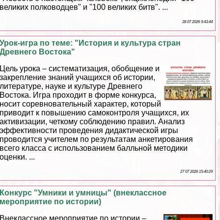
великих полководцев" и "100 великих битв". ...
28 07 2026 9:43:44
Урок-игра по теме: "История и культура стран
Древнего Востока"
Цель урока – систематизация, обобщение и
закрепление знаний учащихся об истории,
литературе, науке и культуре Древнего
Востока. Игра проходит в форме конкурса,
носит соревновательный хаpaктер, который
приводит к повышению самоконтроля учащихся, их
активизации, четкому соблюдению правил. Анализ
эффективности проведения дидактической игры
проводится учителем по результатам анкетирования
всего класса с использованием балльной методики
оценки. ...
27 07 2026 15:40:29
Конкурс "Умники и умницы" (внеклассное
мероприятие по истории)
Внеклассное мероприятие по истории –