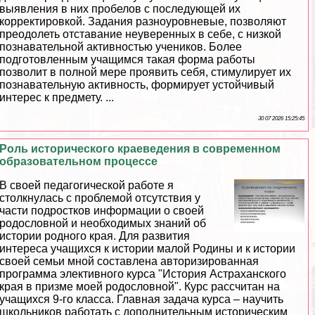
выявления в них пробелов с последующей их
корректировкой. Задания разноуровневые, позволяют
преодолеть отставание неуверенных в себе, с низкой
познавательной активностью учеников. Более
подготовленным учащимся такая форма работы
позволит в полной мере проявить себя, стимулирует их
познавательную активность, формирует устойчивый
интерес к предмету. ...
30 07 2026 15:25:45
Роль исторического краеведения в современном
образовательном процессе
В своей педагогической работе я
столкнулась с проблемой отсутствия у
части подростков информации о своей
родословной и необходимых знаний об
истории родного края. Для развития
интереса учащихся к истории малой Родины и к истории
своей семьи мной составлена авторизированная
программа элективного курса "История Астpaxaнского
края в призме моей родословной". Курс рассчитан на
учащихся 9-го класса. Главная задача курса – научить
школьников работать с дополнительным историческим