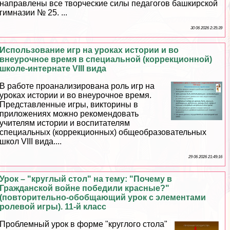
направлены все творческие силы педагогов башкирской
гимназии № 25. ...
30 06 2026 2:35:39
Использование игр на уроках истории и во
внеурочное время в специальной (коррекционной)
школе-интернате VIII вида
В работе проанализирована роль игр на
уроках истории и во внеурочное время.
Представленные игры, викторины в
приложениях можно рекомендовать
учителям истории и воспитателям
специальных (коррекционных) общеобразовательных
школ VIII вида....
29 06 2026 21:49:16
Урок – "круглый стол" на тему: "Почему в
Гражданской войне победили красные?"
(повторительно-обобщающий урок с элементами
ролевой игры). 11-й класс
Проблемный урок в форме "круглого стола"