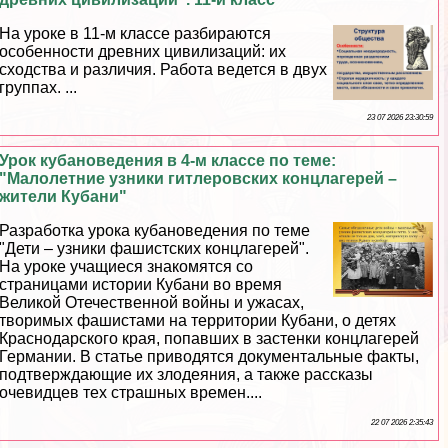
На уроке в 11-м классе разбираются
особенности древних цивилизаций: их
сходства и различия. Работа ведется в двух
группах. ...
23 07 2026 23:30:59
Урок кубановедения в 4-м классе по теме:
"Малолетние узники гитлеровских концлагерей –
жители Кубани"
Разработка урока кубановедения по теме
"Дети – узники фашистских концлагерей".
На уроке учащиеся знакомятся со
страницами истории Кубани во время
Великой Отечественной войны и ужасах,
творимых фашистами на территории Кубани, о детях
Краснодарского края, попавших в застенки концлагерей
Германии. В статье приводятся документальные факты,
подтверждающие их злодеяния, а также рассказы
очевидцев тех страшных времен....
22 07 2026 2:35:43