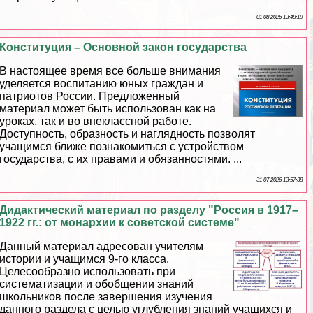
01 08 2026 13:48:19
Конституция – Основной закон государства
В настоящее время все больше внимания
уделяется воспитанию юных граждан и
патриотов России. Предложенный
материал может быть использован как на
уроках, так и во внеклассной работе.
Доступность, образность и наглядность позволят
учащимся ближе познакомиться с устройством
государства, с их правами и обязанностями. ...
31 07 2026 13:57:38
Дидактический материал по разделу "Россия в 1917–
1922 гг.: от монархии к советской системе"
Данный материал адресован учителям
истории и учащимся 9-го класса.
Целесообразно использовать при
систематизации и обобщении знаний
школьников после завершения изучения
данного раздела с целью углубления знаний учащихся и