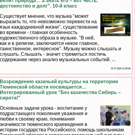
велит природа… а знать его – вот честь,
достоинство и долг". 10-й класс
Существует мнение, что музыка "может
выразить то, что невозможно перевести на
язык каждодневной жизни", существование
во времени - главная особенность
художественного образа в музыке. "В ней,
как и в религии, заключается некое главное,
таинственное, интересное". Музыку можно слышать и
слушать. Слышать - значит стремиться постичь
содержание через анализ музыкальных событий. ...
15 07 2026 12:59:46
Возрождению казачьей культуры на территории
Тюменской области посвящается…
Интегрированный урок "Без казачества Сибирь –
сирота!"
Основные задачи урока - воспитание у
подрастающего поколения уважения и
любви к своему краю, понимания
значимости тюменского краеведения в
истории государства Российского; помощь школьникам