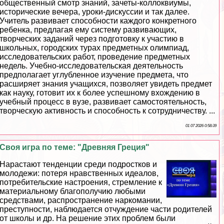
общественный смотр знаний, зачеты-коллоквиумы,
исторические вечера, уроки-дискуссии и так далее.
Учитель развивает способности каждого конкретного
ребенка, предлагая ему систему развивающих,
творческих заданий через подготовку к участию в
школьных, городских турах предметных олимпиад,
исследовательских работ, проведение предметных
недель. Учебно-исследовательская деятельность
предполагает углубленное изучение предмета, что
расширяет знания учащихся, позволяет увидеть предмет
как науку, готовит их к более успешному вхождению в
учебный процесс в вузе, развивает самостоятельность,
творческую активность и способность к сотрудничеству. ...
01 07 2026 0:58:39
Своя игра по теме: "Древняя Греция"
Нарастают тенденции среди подростков и
молодежи: потеря нравственных идеалов,
потребительские настроения, стремление к
материальному благополучию любыми
средствами, распространение наркомании,
преступности, наблюдается отчуждение части родителей
от школы и др. На решение этих проблем были