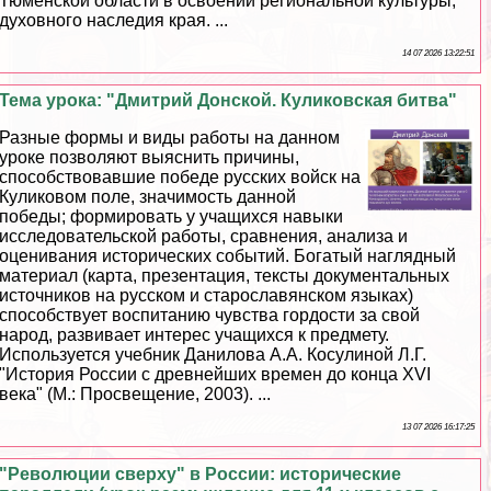
Тюменской области в освоении региональной культуры,
духовного наследия края. ...
14 07 2026 13:22:51
Тема урока: "Дмитрий Донской. Куликовская битва"
Разные формы и виды работы на данном
уроке позволяют выяснить причины,
способствовавшие победе русских войск на
Куликовом поле, значимость данной
победы; формировать у учащихся навыки
исследовательской работы, сравнения, анализа и
оценивания исторических событий. Богатый наглядный
материал (карта, презентация, тексты документальных
источников на русском и старославянском языках)
способствует воспитанию чувства гордости за свой
народ, развивает интерес учащихся к предмету.
Используется учебник Данилова А.А. Косулиной Л.Г.
"История России с древнейших времен до конца XVI
века" (М.: Просвещение, 2003). ...
13 07 2026 16:17:25
"Революции сверху" в России: исторические