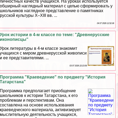
личностных качеств учащихся. На уроках используется
обширный наглядный материал с целью сформировать у
школьников наглядное представление о памятниках
русской культуры Х–ХIII вв. ...
04 07 2026 11:52:36
Урок истории в 4-м классе по теме: "Древнерусские
иконописцы"
Урок литературы в 4-м классе знакомит
учащихся с миром древнерусской живописи
и ее представителями. ...
03 07 2026 22:23:56
Программа "Краеведение" по предмету "История
Татарстана"
Программа предполагает приобщение
школьников к истории Татарстана, к его
проблемам и перспективам. Она
составлена на основе использования
краеведческого материала, активизирует
мыслительную деятельность учащихся,