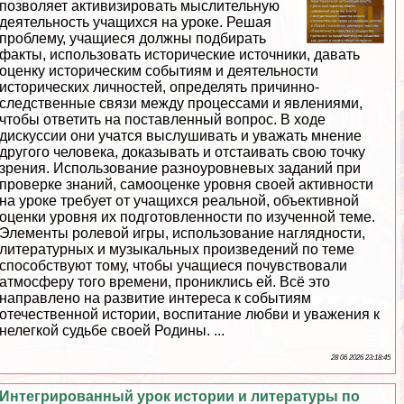
позволяет активизировать мыслительную
деятельность учащихся на уроке. Решая
проблему, учащиеся должны подбирать
факты, использовать исторические источники, давать
оценку историческим событиям и деятельности
исторических личностей, определять причинно-
следственные связи между процессами и явлениями,
чтобы ответить на поставленный вопрос. В ходе
дискуссии они учатся выслушивать и уважать мнение
другого человека, доказывать и отстаивать свою точку
зрения. Использование разноуровневых заданий при
проверке знаний, самооценке уровня своей активности
на уроке требует от учащихся реальной, объективной
оценки уровня их подготовленности по изученной теме.
Элементы ролевой игры, использование наглядности,
литературных и музыкальных произведений по теме
способствуют тому, чтобы учащиеся почувствовали
атмосферу того времени, прониклись ей. Всё это
направлено на развитие интереса к событиям
отечественной истории, воспитание любви и уважения к
нелегкой судьбе своей Родины. ...
28 06 2026 23:18:45
Интегрированный урок истории и литературы по