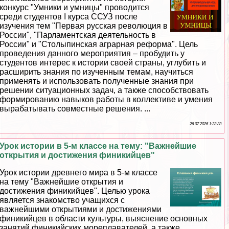
конкурс "Умники и умницы" проводится
среди студентов I курса ССУЗ после
изучения тем "Первая русская революция в
России", "Парламентская деятельность в
России" и "Столыпинская аграрная реформа". Цель
проведения данного мероприятия – пробудить у
студентов интерес к истории своей страны, углубить и
расширить знания по изученным темам, научиться
применять и использовать полученные знания при
решении ситуационных задач, а также способствовать
формированию навыков работы в коллективе и умения
выpaбатывать совместные решения. ...
26 07 2026 1:23:33
Урок истории в 5-м классе на тему: "Важнейшие
открытия и достижения финикийцев"
Урок истории древнего мира в 5-м классе
на тему "Важнейшие открытия и
достижения финикийцев". Целью урока
является знакомство учащихся с
важнейшими открытиями и достижениями
финикийцев в области культуры, выяснение основных
занятий финикийских мореплавателей, а также