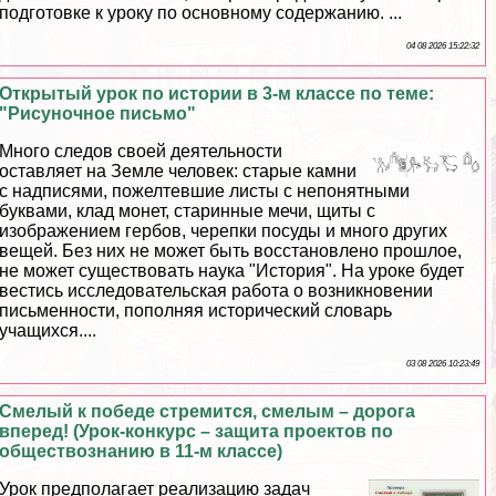
подготовке к уроку по основному содержанию. ...
04 08 2026 15:22:32
Открытый урок по истории в 3-м классе по теме:
"Рисуночное письмо"
Много следов своей деятельности
оставляет на Земле человек: старые камни
с надписями, пожелтевшие листы с непонятными
буквами, клад монет, старинные мечи, щиты с
изображением гербов, черепки посуды и много других
вещей. Без них не может быть восстановлено прошлое,
не может существовать наука "История". На уроке будет
вестись исследовательская работа о возникновении
письменности, пополняя исторический словарь
учащихся....
03 08 2026 10:23:49
Смелый к победе стремится, смелым – дорога
вперед! (Урок-конкурс – защита проектов по
обществознанию в 11-м классе)
Урок предполагает реализацию задач