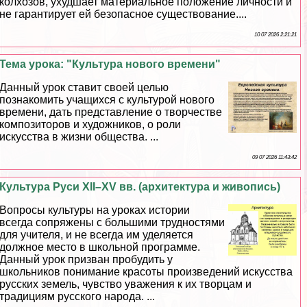
колхозов, ухудшает материальное положение личности и
не гарантирует ей безопасное существование....
10 07 2026 2:21:21
Тема урока: "Культура нового времени"
Данный урок ставит своей целью
познакомить учащихся с культурой нового
времени, дать представление о творчестве
композиторов и художников, о роли
искусства в жизни общества. ...
09 07 2026 11:43:42
Культура Руси XII–XV вв. (архитектура и живопись)
Вопросы культуры на уроках истории
всегда сопряжены с большими трудностями
для учителя, и не всегда им уделяется
должное место в школьной программе.
Данный урок призван пробудить у
школьников понимание красоты произведений искусства
русских земель, чувство уважения к их творцам и
традициям русского народа. ...