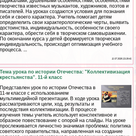
радикалами, душевными особенностями, особенностями
творчества известных музыкантов, художников, поэтов и
писателей. На уроках создаются условия для познания
себя и своего хаpaктера. Учитель помогает детям
определелить свои хаpaктерологические черты, выявить
достоинства, индивидуальность, особенности своего
хаpaктера, обрести себя в творческом самовыражении.
По окончании курса у детей формируется творческая
индивидуальность, происходит оптимизация учебного
процесса. ...
11 07 2026 23:39:41
Тема урока по истории Отечества: "Коллективизация
крестьянства". 11-й класс
Представлен урок по истории Отечества в
11-м классе с использованием
мультимедийной презентации. В ходе урока
рассматриваются цели, ход, результаты и
последствия коллективизации. В процессе
изучения темы учитель использует конспективное и
образное повествование с опорой на слайды. На уроке
прослеживается личностно значимая проблема: политика
советского правительства, направленная на создание