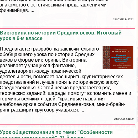
знакомство с эстетическими представлениями
финикийцев. ...
25 07 2026 14:25:22
Викторина по истории Средних веков. Итоговый
урок в 6-м классе
Предлагается разработка заключительного
обобщающего урока по истории Средних
веков в форме викторины. Викторина
развивает у учащихся фантазию,
удовлетворяет жажду пpaктической
деятельности, помогает расширить круг исторических
представлений и лучше понять историческую эпоху
Средневековья. С этой целью предлагается ряд
творческих заданий: шарады помогут вспомнить имена и
термины великих людей, "красивые названия" –
наиболее яркие события Cредневековья, мини-брейн-
ринг расширит кругозор учащихся. ...
24 07 2026 5:12:38
Урок обществознания по теме: "Особенности
древних цивилизаций". 11-й класс