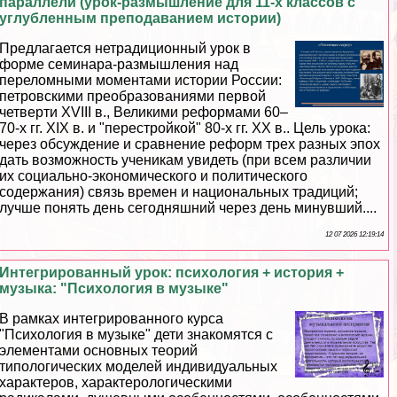
параллели (урок-размышление для 11-х классов с
углубленным преподаванием истории)
Предлагается нетрадиционный урок в
форме семинара-размышления над
переломными моментами истории России:
петровскими преобразованиями первой
четверти XVIII в., Великими реформами 60–
70-х гг. XIX в. и "перестройкой" 80-х гг. ХХ в.. Цель урока:
через обсуждение и сравнение реформ трех разных эпох
дать возможность ученикам увидеть (при всем различии
их социально-экономического и политического
содержания) связь времен и национальных традиций;
лучше понять день сегодняшний через день минувший....
12 07 2026 12:19:14
Интегрированный урок: психология + история +
музыка: "Психология в музыке"
В рамках интегрированного курса
"Психология в музыке" дети знакомятся с
элементами основных теорий
типологических моделей индивидуальных
хаpaктеров, хаpaктерологическими