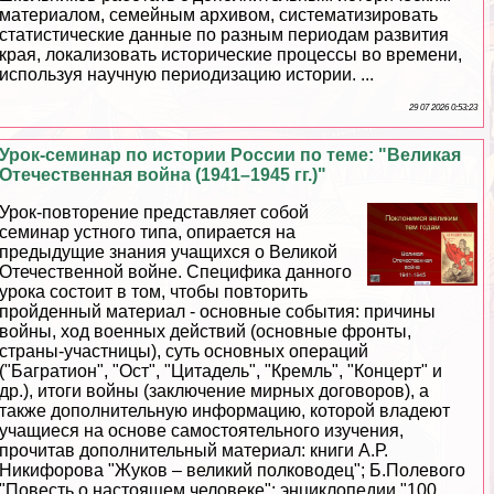
материалом, семейным архивом, систематизировать
статистические данные по разным периодам развития
края, локализовать исторические процессы во времени,
используя научную периодизацию истории. ...
29 07 2026 0:53:23
Урок-семинар по истории России по теме: "Великая
Отечественная война (1941–1945 гг.)"
Урок-повторение представляет собой
семинар устного типа, опирается на
предыдущие знания учащихся о Великой
Отечественной войне. Специфика данного
урока состоит в том, чтобы повторить
пройденный материал - основные события: причины
войны, ход военных действий (основные фронты,
страны-участницы), суть основных операций
("Багратион", "Ост", "Цитадель", "Кремль", "Концерт" и
др.), итоги войны (заключение мирных договоров), а
также дополнительную информацию, которой владеют
учащиеся на основе самостоятельного изучения,
прочитав дополнительный материал: книги А.Р.
Никифорова "Жуков – великий полководец"; Б.Полевого
"Повесть о настоящем человеке"; энциклопедии "100