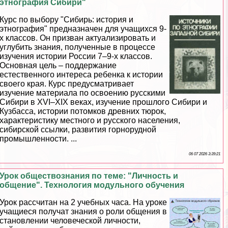
этнография Сибири"
Курс по выбору "Сибирь: история и
этнография" предназначен для учащихся 9-
х классов. Он призван актуализировать и
углубить знания, полученные в процессе
изучения истории России 7–9-х классов.
Основная цель – поддержание
естественного интереса ребенка к истории
своего края. Курс предусматривает
изучение материала по освоению русскими
Сибири в XVI–XIX веках, изучение прошлого Сибири и
Кузбасса, истории потомков древних тюрок,
хаpaктеристику местного и русского населения,
сибирской ссылки, развития горнорудной
промышленности. ...
06 07 2026 3:39:21
Урок обществознания по теме: "Личность и
общение". Технология модульного обучения
Урок рассчитан на 2 учебных часа. На уроке
учащиеся получат знания о роли общения в
становлении человеческой личности,