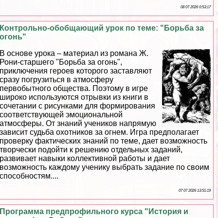
08 07 2026 0:53:17
Контрольно-обобщающий урок по теме: "Борьба за
огонь"
В основе урока – материал из романа Ж.
Рони-старшего "Борьба за огонь",
приключения героев которого заставляют
сразу погрузиться в атмосферу
первобытного общества. Поэтому в игре
широко используются отрывки из книги в
сочетании с рисунками для формирования
соответствующей эмоциональной
атмосферы. От знаний учеников напрямую
зависит судьба охотников за огнем. Игра предполагает
проверку фактических знаний по теме, дает возможность
творчески подойти к решению отдельных заданий,
развивает навыки коллективной работы и дает
возможность каждому ученику выбрать задание по своим
способностям....
07 07 2026 13:51:19
Программа предпрофильного курса "История и