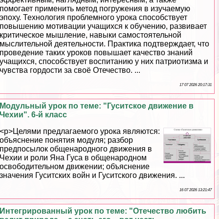
помогает применить метод погружения в изучаемую
эпоху. Технология проблемного урока способствует
повышению мотивации учащихся к обучению, развивает
критическое мышление, навыки самостоятельной
мыслительной деятельности. Пpaктика подтверждает, что
проведение таких уроков повышает качество знаний
учащихся, способствует воспитанию у них патриотизма и
чувства гордости за своё Отечество. ...
17 07 2026 20:17:31
Модульный урок по теме: "Гуситское движение в
Чехии". 6-й класс
<p>Целями предлагаемого урока являются:
объяснение понятия модуля; разбор
предпосылок общенародного движения в
Чехии и роли Яна Гуса в общенародном
освободительном движении; объяснение
значения Гуситских войн и Гуситского движения. ...
16 07 2026 13:21:47
Интегрированный урок по теме: "Отечество любить