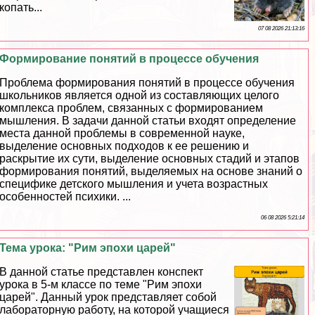
копать...
07 08 2026 21:13:16
Формирование понятий в процессе обучения
Проблема формирования понятий в процессе обучения
школьников является одной из составляющих целого
комплекса проблем, связанных с формированием
мышления. В задачи данной статьи входят определение
места данной проблемы в современной науке,
выделение основных подходов к ее решению и
раскрытие их сути, выделение основных стадий и этапов
формирования понятий, выделяемых на основе знаний о
специфике детского мышления и учета возрастных
особенностей психики. ...
06 08 2026 5:21:14
Тема урока: "Рим эпохи царей"
В данной статье представлен конспект
урока в 5-м классе по теме "Рим эпохи
царей". Данный урок представляет собой
лабораторную работу, на которой учащиеся