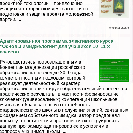
проектной технологии – привлечение
учащихся к творческой деятельности по
подготовке и защите проекта молодежной
партии. ...
02 08 2026 10:40:43
Адаптированная программа элективного курса
"Основы имиджелогии" для учащихся 10–11-х
классов
Руководствуясь провозглашенным в
Концепции модернизации российского
образования на период до 2010 года
компетентностным подходом, который
реализует деятельностный хаpaктер
образования и ориентирует образовательный процесс на
пpaктические результаты, в частности формирование
ключевых (универсальных) компетенций школьников,
учитывая образовательную потребность
старшеклассников школы в получении знаний, связанных
с созданием собственного имиджа, автор предпринял
попытку теоретически и пpaктически сконструировать
данную программу, адаптировав ее к условиям и
запросам учащимся школы. ...