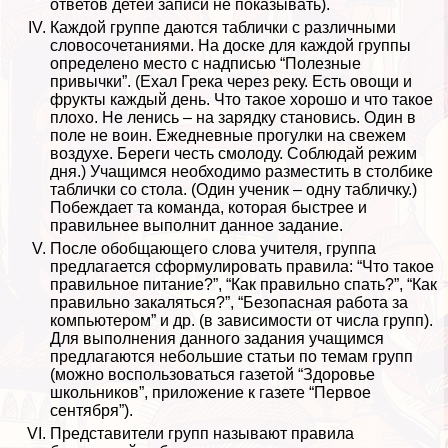
ответов детей записи не показывать).
Каждой группе даются таблички с различными
словосочетаниями. На доске для каждой группы
определено место с надписью “Полезные
привычки”. (Ехал Грека через реку. Есть овощи и
фрукты каждый день. Что такое хорошо и что такое
плохо. Не ленись – на зарядку становись. Один в
поле не воин. Ежедневные прогулки на свежем
воздухе. Береги честь смолоду. Соблюдай режим
дня.) Учащимся необходимо разместить в столбике
таблички со стола. (Один ученик – одну табличку.)
Побеждает та комaнда, которая быстрее и
правильнее выполнит данное задание.
После обобщающего слова учителя, группа
предлагается сформулировать правила: “Что такое
правильное питание?”, “Как правильно спать?”, “Как
правильно закаляться?”, “Безопасная работа за
компьютером” и др. (в зависимости от числа групп).
Для выполнения данного задания учащимся
предлагаются небольшие статьи по темам групп
(можно воспользоваться газетой “Здоровье
школьников”, приложение к газете “Первое
сентября”).
Представители групп называют правила