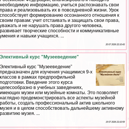
необходимую информацию, учиться распознавать свои
права и реализовывать их в повседневной жизни. Урок
способствует формированию осознанного отношения к
своим правам: учит отстаивать и защищать свои права,
уважать и не нарушать права другого человека,
развивает творческие способности и коммуникативные
умения и навыки учащихся. ...
20 07 2026 22:10:43
Элективный курс "Музееведение"
Элективный курс "Музееведение"
предназначен для изучения учащимися 9-х
классов в рамках предпрофильной
подготовки. Введение этого курса
целесообразно в учебных заведениях,
имеющих музеи или музейные комнаты. Это позволяет
наглядно продемонстрировать все аспекты музейной
работы, создать профессиональный актив школьного
музея и в целом способствовать дальнейшему активному
развитию музея. ...
19 07 2026 23:10:59