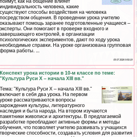
поймут, как на общение влияет
индивидуальность человека, какие
существуют способы воздействия на человека
посредством общения. В проведении урока учителю
оказывают помощь заранее подготовленные учащиеся –
эксперты. Они помогают в проверке входного и
завершающего контролей, в организации
психологических экспериментов, дают по ходу урока
необходимые справки. На уроке организована групповая
форма работы. ...
05 07 2026 9:50:19
Конспект урока истории в 10-м классе по теме:
"Культура Руси Х – начала XIII вв."
Тема: "Культура Руси Х – начала ХIII вв."
включает в себя два урока. На первом
уроке рассматриваются вопросы
зарождения культуры, литературного
наследия и быта народа. На втором изучаются
памятники живописи и архитектуры. В предлагаемой
разработке преобладают активные формы и методы
обучения, что позволяет учителю развивать у учащихся
творческие способности, создавать условия для развития