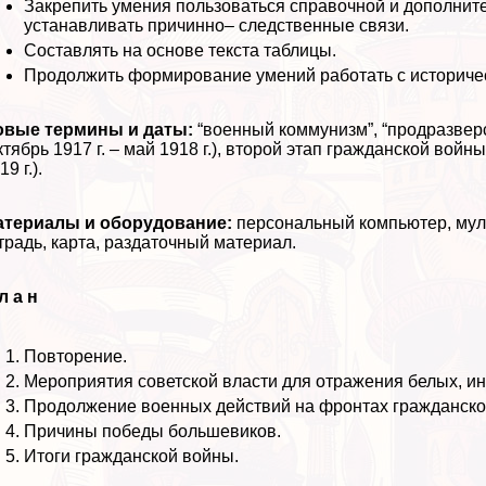
Закрепить умения пользоваться справочной и дополните
устанавливать причинно– следственные связи.
Составлять на основе текста таблицы.
Продолжить формирование умений работать с историчес
овые термины и даты:
“военный коммунизм”, “продразверс
ктябрь 1917 г. – май 1918 г.), второй этап гражданской войны 
19 г.).
атериалы и оборудование:
персональный компьютер, муль
традь, карта, раздаточный материал.
л а н
Повторение.
Мероприятия советской власти для отражения белых, ин
Продолжение военных действий на фронтах гражданско
Причины победы большевиков.
Итоги гражданской войны.