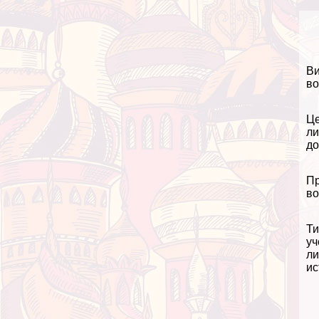
Ви
во
Це
ли
до
Пр
во
Ти
уч
ли
ис