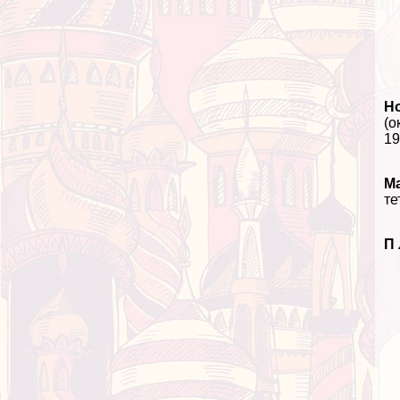
Н
(о
19
М
те
П 