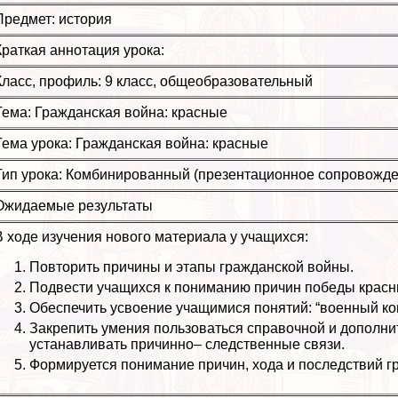
Предмет: история
Краткая аннотация урока:
Класс, профиль: 9 класс, общеобразовательный
Тема: Гражданская война: красные
Тема урока: Гражданская война: красные
Тип урока: Комбинированный (презентационное сопровожде
Ожидаемые результаты
В ходе изучения нового материала у учащихся:
Повторить причины и этапы гражданской войны.
Подвести учащихся к пониманию причин победы красны
Обеспечить усвоение учащимися понятий: “военный ком
Закрепить умения пользоваться справочной и дополни
устанавливать причинно– следственные связи.
Формируется понимание причин, хода и последствий г