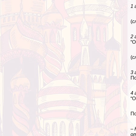
1 
(
с
2 
“О
(
с
3 
По
4 
“О
По
– 
от