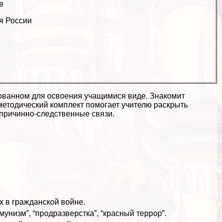
в
я России
ованном для освоения учащимися виде. Знакомит
методический комплект помогает учителю раскрыть
причинно-следственные связи.
 в гражданской войне.
низм”, “продразверстка”, “красный террор”.