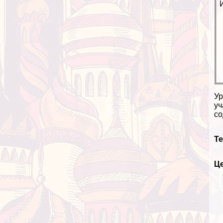
Ур
уч
со
Те
Ц