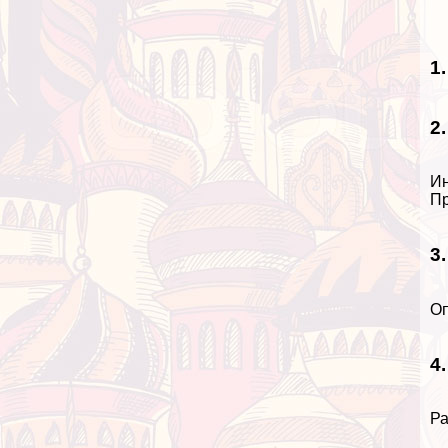
1
2
Ин
Пр
3
Оп
4
Ра