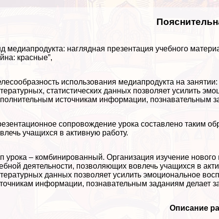
Пояснительн
д медиапродукта: наглядная презентация учебного матери
йна: красные”,
лесообразность использования медиапродукта на занятии:
тературных, статистических данных позволяет усилить эм
полнительным источникам информации, познавательным за
езентационное сопровождение урока составлено таким об
влечь учащихся в активную работу.
п урока – комбинированный. Организация изучение нового
ебной деятельности, позволяющих вовлечь учащихся в акти
тературных данных позволяет усилить эмоциональное вос
точникам информации, познавательным заданиям делает з
Описание ра