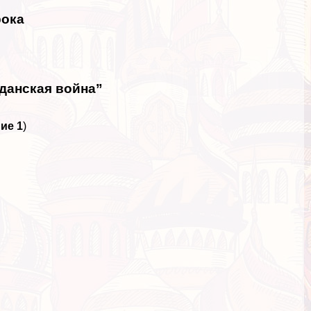
рока
жданская война”
ие 1
)