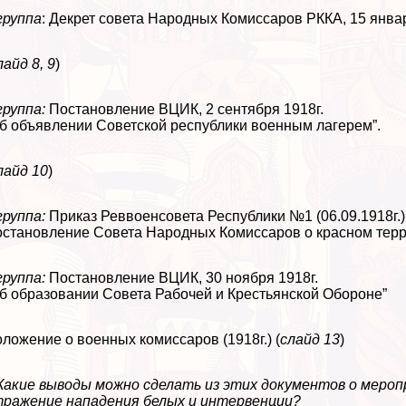
группа
: Декрет совета Народных Комиссаров РККА, 15 январ
лайд 8, 9
)
группа:
Постановление ВЦИК, 2 сентября 1918г.
б объявлении Советской республики военным лагерем”.
лайд 10
)
группа:
Приказ Реввоенсовета Республики №1 (06.09.1918г.)
становление Совета Народных Комиссаров о красном террор
группа:
Постановление ВЦИК, 30 ноября 1918г.
б образовании Совета Рабочей и Крестьянской Обороне”
ложение о военных комиссаров (1918г.) (
слайд 13
)
Какие выводы можно сделать из этих документов о меро
ражение нападения белых и интервенции?