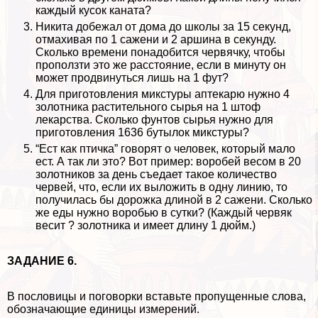
каждый кусок каната?
Никита добежал от дома до школы за 15 секунд,
отмахивая по 1 сажени и 2 аршина в секунду.
Сколько времени понадобится червячку, чтобы
проползти это же расстояние, если в минуту он
может продвинуться лишь на 1 фут?
Для приготовления микстуры аптекарю нужно 4
золотника растительного сырья на 1 штоф
лекарства. Сколько фунтов сырья нужно для
приготовления 1636 бутылок микстуры?
“Ест как птичка” говорят о человек, который мало
ест. А так ли это? Вот пример: воробей весом в 20
золотников за день съедает такое количество
червей, что, если их выложить в одну линию, то
получилась бы дорожка длиной в 2 сажени. Сколько
же еды нужно воробью в сутки? (Каждый червяк
весит ? золотника и имеет длину 1 дюйм.)
ЗАДАНИЕ 6.
В пословицы и поговорки вставьте пропущенные слова,
обозначающие единицы измерений.