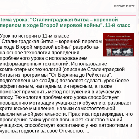
20 07 2026 10:37:58
Тема урока: "Сталинградская битва – коренной
перелом в ходе Второй мировой войны". 11-й класс
Урок по истории в 11-м классе
"Сталинградская битва – коренной перелом
в ходе Второй мировой войны" разработан
на основе технологии проведения
проблемного урока с использованием
информационных технологий. Использование
компьютерных технологий (описание Сталинградской
битвы из программы "От Берлина до Рейхстага",
подготовленные слайды) позволяет сделать урок более
эффективным, наглядным, интересным, а также
помогает применить метод погружения в изучаемую
эпоху. Технология проблемного урока способствует
повышению мотивации учащихся к обучению, развивает
критическое мышление, навыки самостоятельной
мыслительной деятельности. Пpaктика подтверждает, что
проведение таких уроков повышает качество знаний
учащихся, способствует воспитанию у них патриотизма и
чувства гордости за своё Отечество. ...