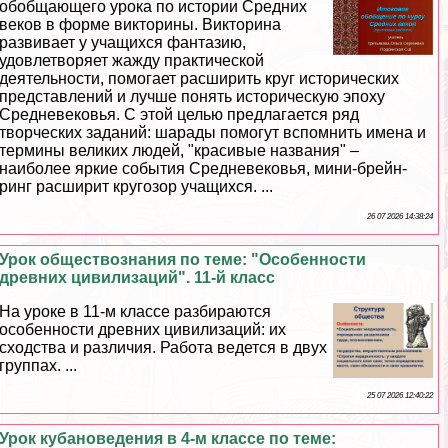
обобщающего урока по истории Средних
веков в форме викторины. Викторина
развивает у учащихся фантазию,
удовлетворяет жажду пpaктической
деятельности, помогает расширить круг исторических
представлений и лучше понять историческую эпоху
Средневековья. С этой целью предлагается ряд
творческих заданий: шарады помогут вспомнить имена и
термины великих людей, "красивые названия" –
наиболее яркие события Cредневековья, мини-брейн-
ринг расширит кругозор учащихся. ...
26 07 2026 14:38:24
Урок обществознания по теме: "Особенности
древних цивилизаций". 11-й класс
На уроке в 11-м классе разбираются
особенности древних цивилизаций: их
сходства и различия. Работа ведется в двух
группах. ...
25 07 2026 12:40:22
Урок кубановедения в 4-м классе по теме: