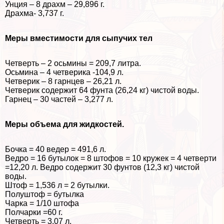
Унция – 8 драхм – 29,896 г.
Драхма- 3,737 г.
Меры вместимости для сыпучих тел
Четверть – 2 осьмины =
209,7 литра.
Осьмина – 4 четверика -104,9 л.
Четверик – 8 гарнцев – 26,21 л.
Четверик содержит 64 фунта (26,24 кг) чистой воды.
Гарнец – 30 частей – 3,277 л.
Меры объема для жидкостей.
Бочка = 40 ведер = 491,6 л.
Ведро = 16 бутылок = 8 штофов = 10 кружек = 4 четверти
=12,20 л. Ведро содержит 30 фунтов (12,3 кг) чистой
воды.
Штоф = 1,536 л = 2 бутылки.
Полуштоф = бутылка
Чарка = 1/10 штофа
Полчарки =60 г.
Четверть = 3,07 л.