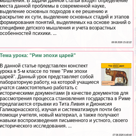
мышления. В задачи данной статьи входят определение
места данной проблемы в современной науке,
выделение основных подходов к ее решению и
раскрытие их сути, выделение основных стадий и этапов
формирования понятий, выделяемых на основе знаний о
специфике детского мышления и учета возрастных
особенностей психики. ...
08 08 2026 15:32:22
Тема урока: "Рим эпохи царей"
В данной статье представлен конспект
урока в 5-м классе по теме "Рим эпохи
царей". Данный урок представляет собой
лабораторную работу, на которой учащиеся
учатся самостоятельно работать с
историческими документами (в качестве документов для
рассмотрения процесса становления государства в Риме
предлагаются отрывки из Тита Ливия и Дионисия
Галикарнасского), изучая и систематизируя почти без
помощи учителя, новый материал, а также получают
навыки воспроизведения письменного и устного, своего
исторического исследования. ...
07 08 2026 6:40:44