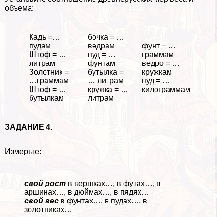
объема:
Кадь =…
бочка = …
пудам
ведрам
фунт = …
Штоф = …
пуд = …
граммам
литрам
фунтам
ведро = …
Золотник =
бутылка =
кружкам
…граммам
… литрам
пуд = …
Штоф = …
кружка = …
килограммам
бутылкам
литрам
ЗАДАНИЕ 4.
Измерьте:
свой рост
в вершках…, в футах…, в
аршинах…, в дюймах…, в пядях…
свой вес
в фунтах…, в пудах…, в
золотниках…