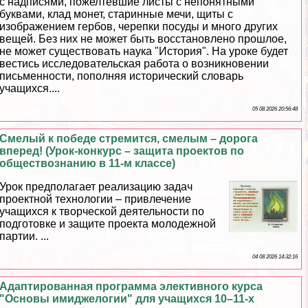
с надписями, пожелтевшие листы с непонятными
буквами, клад монет, старинные мечи, щиты с
изображением гербов, черепки посуды и много других
вещей. Без них не может быть восстановлено прошлое,
не может существовать наука "История". На уроке будет
вестись исследовательская работа о возникновении
письменности, пополняя исторический словарь
учащихся....
05 08 2026 20:56:48
Смелый к победе стремится, смелым – дорога
вперед! (Урок-конкурс – защита проектов по
обществознанию в 11-м классе)
Урок предполагает реализацию задач
проектной технологии – привлечение
учащихся к творческой деятельности по
подготовке и защите проекта молодежной
партии. ...
04 08 2026 14:32:16
Адаптированная программа элективного курса
"Основы имиджелогии" для учащихся 10–11-х