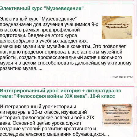
Элективный курс "Музееведение"
Элективный курс "Музееведение"
предназначен для изучения учащимися 9-х
классов в рамках предпрофильной
подготовки. Введение этого курса
целесообразно в учебных заведениях,
имеющих музеи или музейные комнаты. Это позволяет
наглядно продемонстрировать все аспекты музейной
работы, создать профессиональный актив школьного
музея и в целом способствовать дальнейшему активному
развитию музея. ...
21 07 2026 22:37:34
Интегрированный урок: история + литература по
теме: "Философия войны XIX века". 10-й класс
Интегрированный урок истории и
литературы в 10-м классе, изучающий
историко-философские аспекты войн XIX
века. Основной целью урока служит
создание условий развития креативного и
исследовательского мышления обучающихся....