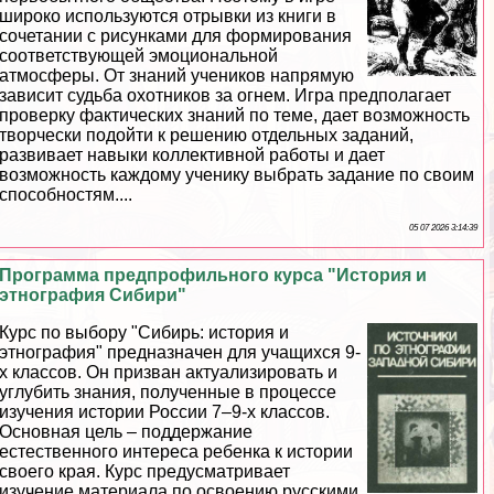
широко используются отрывки из книги в
сочетании с рисунками для формирования
соответствующей эмоциональной
атмосферы. От знаний учеников напрямую
зависит судьба охотников за огнем. Игра предполагает
проверку фактических знаний по теме, дает возможность
творчески подойти к решению отдельных заданий,
развивает навыки коллективной работы и дает
возможность каждому ученику выбрать задание по своим
способностям....
05 07 2026 3:14:39
Программа предпрофильного курса "История и
этнография Сибири"
Курс по выбору "Сибирь: история и
этнография" предназначен для учащихся 9-
х классов. Он призван актуализировать и
углубить знания, полученные в процессе
изучения истории России 7–9-х классов.
Основная цель – поддержание
естественного интереса ребенка к истории
своего края. Курс предусматривает
изучение материала по освоению русскими