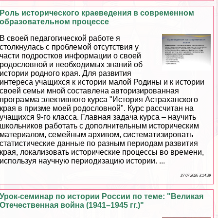
Роль исторического краеведения в современном
образовательном процессе
В своей педагогической работе я
столкнулась с проблемой отсутствия у
части подростков информации о своей
родословной и необходимых знаний об
истории родного края. Для развития
интереса учащихся к истории малой Родины и к истории
своей семьи мной составлена авторизированная
программа элективного курса "История Астpaxaнского
края в призме моей родословной". Курс рассчитан на
учащихся 9-го класса. Главная задача курса – научить
школьников работать с дополнительным историческим
материалом, семейным архивом, систематизировать
статистические данные по разным периодам развития
края, локализовать исторические процессы во времени,
используя научную периодизацию истории. ...
27 07 2026 3:14:39
Урок-семинар по истории России по теме: "Великая
Отечественная война (1941–1945 гг.)"