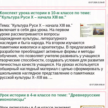
03 07 2026 21:54:45
Конспект урока истории в 10-м классе по теме:
"Культура Руси Х – начала XIII вв."
Тема: "Культура Руси Х – начала ХIII вв."
включает в себя два урока. На первом
уроке рассматриваются вопросы
зарождения культуры, литературного
наследия и быта народа. На втором изучаются
памятники живописи и архитектуры. В предлагаемой
разработке преобладают активные формы и методы
обучения, что позволяет учителю развивать у учащихся
творческие способности, создавать условия для развития
личностных качеств учащихся. На уроках используется
обширный наглядный материал с целью сформировать у
школьников наглядное представление о памятниках
русской культуры Х–ХIII вв. ...
02 07 2026 8:58:16
Урок истории в 4-м классе по теме: "Древнерусские
иконописцы"
Урок литературы в 4-м классе знакомит