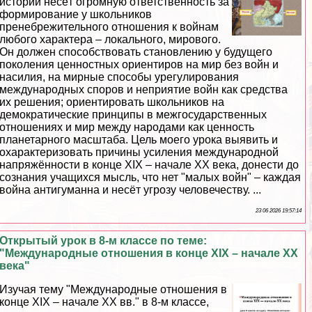
истории несёт огромную ответственность за
формирование у школьников
пренебрежительного отношения к войнам
любого хаpaктера – локального, мирового.
Он должен способствовать становлению у будущего
поколения ценностных ориентиров на мир без войн и
насилия, на мирные способы урегулирования
международных споров и неприятие войн как средства
их решения; ориентировать школьников на
демократические принципы в межгосударственных
отношениях и мир между народами как ценность
планетарного масштаба. Цель моего урока выявить и
охаpaктеризовать причины усиления международной
напряжённости в конце XIX – начале XX века, донести до
сознания учащихся мысль, что нет "малых войн" – каждая
война антигуманна и несёт угрозу человечеству. ...
23 06 2026 19:57:14
Открытый урок в 8-м классе по теме:
"Международные отношения в конце XIX – начале ХХ
века"
Изучая тему "Международные отношения в
конце XIX – начале XX вв." в 8-м классе,