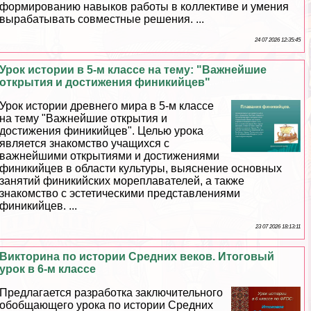
формированию навыков работы в коллективе и умения
выpaбатывать совместные решения. ...
24 07 2026 12:35:45
Урок истории в 5-м классе на тему: "Важнейшие
открытия и достижения финикийцев"
Урок истории древнего мира в 5-м классе
на тему "Важнейшие открытия и
достижения финикийцев". Целью урока
является знакомство учащихся с
важнейшими открытиями и достижениями
финикийцев в области культуры, выяснение основных
занятий финикийских мореплавателей, а также
знакомство с эстетическими представлениями
финикийцев. ...
23 07 2026 18:13:11
Викторина по истории Средних веков. Итоговый
урок в 6-м классе
Предлагается разработка заключительного
обобщающего урока по истории Средних