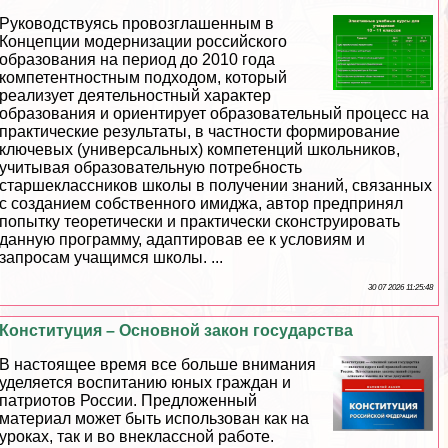
Руководствуясь провозглашенным в
Концепции модернизации российского
образования на период до 2010 года
компетентностным подходом, который
реализует деятельностный хаpaктер
образования и ориентирует образовательный процесс на
пpaктические результаты, в частности формирование
ключевых (универсальных) компетенций школьников,
учитывая образовательную потребность
старшеклассников школы в получении знаний, связанных
с созданием собственного имиджа, автор предпринял
попытку теоретически и пpaктически сконструировать
данную программу, адаптировав ее к условиям и
запросам учащимся школы. ...
30 07 2026 11:25:48
Конституция – Основной закон государства
В настоящее время все больше внимания
уделяется воспитанию юных граждан и
патриотов России. Предложенный
материал может быть использован как на
уроках, так и во внеклассной работе.