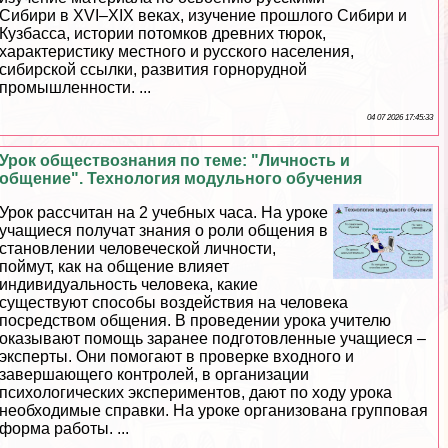
Сибири в XVI–XIX веках, изучение прошлого Сибири и
Кузбасса, истории потомков древних тюрок,
хаpaктеристику местного и русского населения,
сибирской ссылки, развития горнорудной
промышленности. ...
04 07 2026 17:45:33
Урок обществознания по теме: "Личность и
общение". Технология модульного обучения
Урок рассчитан на 2 учебных часа. На уроке
учащиеся получат знания о роли общения в
становлении человеческой личности,
поймут, как на общение влияет
индивидуальность человека, какие
существуют способы воздействия на человека
посредством общения. В проведении урока учителю
оказывают помощь заранее подготовленные учащиеся –
эксперты. Они помогают в проверке входного и
завершающего контролей, в организации
психологических экспериментов, дают по ходу урока
необходимые справки. На уроке организована групповая
форма работы. ...