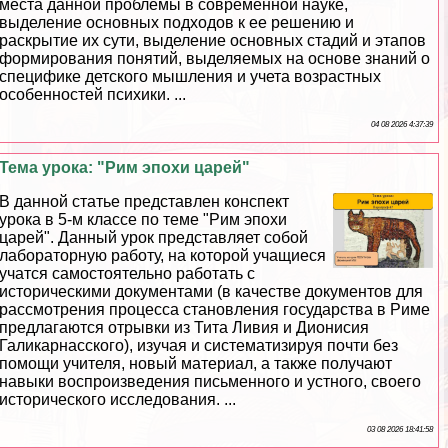
места данной проблемы в современной науке,
выделение основных подходов к ее решению и
раскрытие их сути, выделение основных стадий и этапов
формирования понятий, выделяемых на основе знаний о
специфике детского мышления и учета возрастных
особенностей психики. ...
04 08 2026 4:37:39
Тема урока: "Рим эпохи царей"
В данной статье представлен конспект
урока в 5-м классе по теме "Рим эпохи
царей". Данный урок представляет собой
лабораторную работу, на которой учащиеся
учатся самостоятельно работать с
историческими документами (в качестве документов для
рассмотрения процесса становления государства в Риме
предлагаются отрывки из Тита Ливия и Дионисия
Галикарнасского), изучая и систематизируя почти без
помощи учителя, новый материал, а также получают
навыки воспроизведения письменного и устного, своего
исторического исследования. ...
03 08 2026 18:41:58