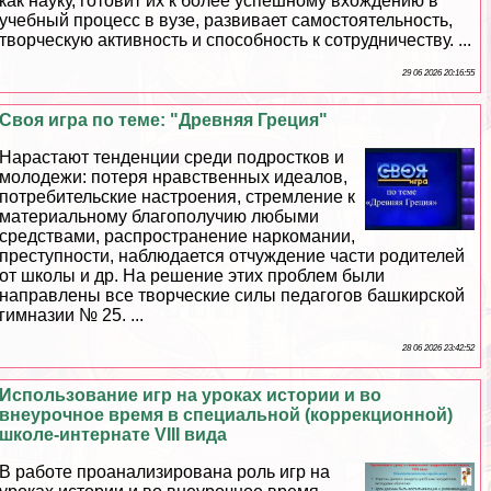
как науку, готовит их к более успешному вхождению в
учебный процесс в вузе, развивает самостоятельность,
творческую активность и способность к сотрудничеству. ...
29 06 2026 20:16:55
Своя игра по теме: "Древняя Греция"
Нарастают тенденции среди подростков и
молодежи: потеря нравственных идеалов,
потребительские настроения, стремление к
материальному благополучию любыми
средствами, распространение наркомании,
преступности, наблюдается отчуждение части родителей
от школы и др. На решение этих проблем были
направлены все творческие силы педагогов башкирской
гимназии № 25. ...
28 06 2026 23:42:52
Использование игр на уроках истории и во
внеурочное время в специальной (коррекционной)
школе-интернате VIII вида
В работе проанализирована роль игр на