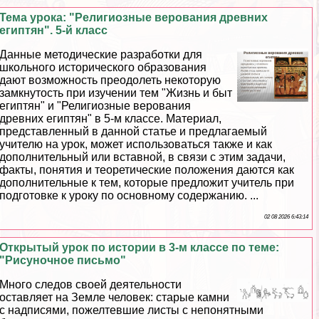
Тема урока: "Религиозные верования древних
египтян". 5-й класс
Данные методические разработки для
школьного исторического образования
дают возможность преодолеть некоторую
замкнутость при изучении тем "Жизнь и быт
египтян" и "Религиозные верования
древних египтян" в 5-м классе. Материал,
представленный в данной статье и предлагаемый
учителю на урок, может использоваться также и как
дополнительный или вставной, в связи с этим задачи,
факты, понятия и теоретические положения даются как
дополнительные к тем, которые предложит учитель при
подготовке к уроку по основному содержанию. ...
02 08 2026 6:43:14
Открытый урок по истории в 3-м классе по теме:
"Рисуночное письмо"
Много следов своей деятельности
оставляет на Земле человек: старые камни
с надписями, пожелтевшие листы с непонятными