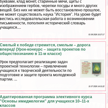
буквами, клад монет, старинные мечи, щиты с
изображением гербов, черепки посуды и много других
вещей. Без них не может быть восстановлено прошлое,
не может существовать наука "История". На уроке будет
вестись исследовательская работа о возникновении
письменности, пополняя исторический словарь
учащихся....
01 08 2026 10:27:17
Смелый к победе стремится, смелым – дорога
вперед! (Урок-конкурс – защита проектов по
обществознанию в 11-м классе)
Урок предполагает реализацию задач
проектной технологии – привлечение
учащихся к творческой деятельности по
подготовке и защите проекта молодежной
партии. ...
31 07 2026 14:31:22
Адаптированная программа элективного курса
"Основы имиджелогии" для учащихся 10–11-х
классов