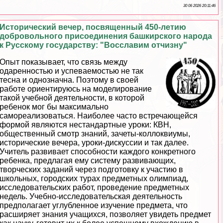
30 06 2026 20:11:46
Исторический вечер, посвященный 450-летию
добровольного присоединения башкирского народа
к Русскому государству: "Восславим отчизну"
Опыт показывает, что связь между
одаренностью и успеваемостью не так
тесна и однозначна. Поэтому в своей
работе ориентируюсь на моделирование
такой учебной деятельности, в которой
ребенок мог бы максимально
самореализоваться. Наиболее часто встречающейся
формой являются нестандартные уроки: КВН,
общественный смотр знаний, зачеты-коллоквиумы,
исторические вечера, уроки-дискуссии и так далее.
Учитель развивает способности каждого конкретного
ребенка, предлагая ему систему развивающих,
творческих заданий через подготовку к участию в
школьных, городских турах предметных олимпиад,
исследовательских работ, проведение предметных
недель. Учебно-исследовательская деятельность
предполагает углубленное изучение предмета, что
расширяет знания учащихся, позволяет увидеть предмет