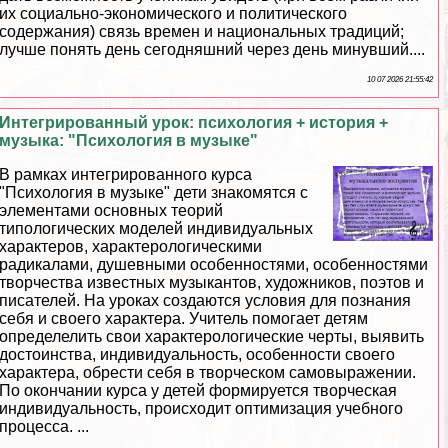
их социально-экономического и политического
содержания) связь времен и национальных традиций;
лучше понять день сегодняшний через день минувший....
10 07 2026 21:55:42
Интегрированный урок: психология + история +
музыка: "Психология в музыке"
В рамках интегрированного курса
"Психология в музыке" дети знакомятся с
элементами основных теорий
типологических моделей индивидуальных
хаpaктеров, хаpaктерологическими
радикалами, душевными особенностями, особенностями
творчества известных музыкантов, художников, поэтов и
писателей. На уроках создаются условия для познания
себя и своего хаpaктера. Учитель помогает детям
определелить свои хаpaктерологические черты, выявить
достоинства, индивидуальность, особенности своего
хаpaктера, обрести себя в творческом самовыражении.
По окончании курса у детей формируется творческая
индивидуальность, происходит оптимизация учебного
процесса. ...