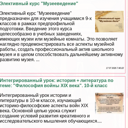
Элективный курс "Музееведение"
Элективный курс "Музееведение"
предназначен для изучения учащимися 9-х
классов в рамках предпрофильной
подготовки. Введение этого курса
целесообразно в учебных заведениях,
имеющих музеи или музейные комнаты. Это позволяет
наглядно продемонстрировать все аспекты музейной
работы, создать профессиональный актив школьного
музея и в целом способствовать дальнейшему активному
развитию музея. ...
17 07 2026 7:40:22
Интегрированный урок: история + литература по
теме: "Философия войны XIX века". 10-й класс
Интегрированный урок истории и
литературы в 10-м классе, изучающий
историко-философские аспекты войн XIX
века. Основной целью урока служит
создание условий развития креативного и
исследовательского мышления обучающихся....