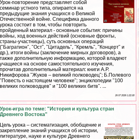
Урок-повторение представляет собой
семинар устного типа, опирается на
предыдущие знания учащихся о Великой
Отечественной войне. Специфика данного
урока состоит в том, чтобы повторить
пройденный материал - основные события: причины
войны, ход военных действий (основные фронты,
страны-участницы), суть основных операций
("Багратион", "Ост", "Цитадель", "Кремль", "Концерт" и
др.), итоги войны (заключение мирных договоров), а
также дополнительную информацию, которой владеют
учащиеся на основе самостоятельного изучения,
прочитав дополнительный материал: книги А.Р.
Никифорова "Жуков – великий полководец"; Б.Полевого
"Повесть о настоящем человеке"; энциклопедии "100
великих полководцев" и "100 великих битв". ...
26 07 2026 1:22:30
Урок-игра по теме: "История и культура стран
Древнего Востока"
Цель урока – систематизация, обобщение и
закрепление знаний учащихся об истории,
литературе, науке и культуре Древнего