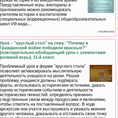
уроках истории и во внеурочное время.
Представленные игры, викторины в
приложениях можно рекомендовать
учителям истории и воспитателям
специальных (коррекционных) общеобразовательных
школ VIII вида....
27 06 2026 0:18:10
Урок – "круглый стол" на тему: "Почему в
Гражданской войне победили красные?"
(повторительно-обобщающий урок с элементами
ролевой игры). 11-й класс
Проблемный урок в форме "круглого стола"
позволяет активизировать мыслительную
деятельность учащихся на уроке. Решая
проблему, учащиеся должны подбирать
факты, использовать исторические источники, давать
оценку историческим событиям и деятельности
исторических личностей, определять причинно-
следственные связи между процессами и явлениями,
чтобы ответить на поставленный вопрос. В ходе
дискуссии они учатся выслушивать и уважать мнение
другого человека, доказывать и отстаивать свою точку