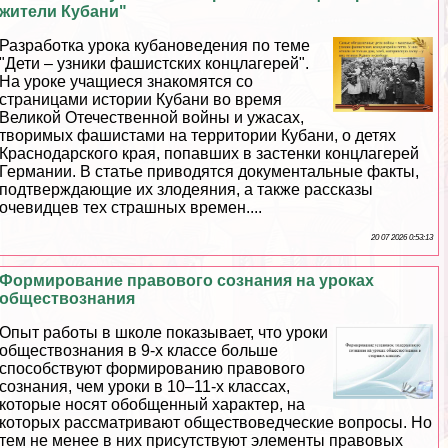
жители Кубани"
Разработка урока кубановедения по теме
"Дети – узники фашистских концлагерей".
На уроке учащиеся знакомятся со
страницами истории Кубани во время
Великой Отечественной войны и ужасах,
творимых фашистами на территории Кубани, о детях
Краснодарского края, попавших в застенки концлагерей
Германии. В статье приводятся документальные факты,
подтверждающие их злодеяния, а также рассказы
очевидцев тех страшных времен....
20 07 2026 0:53:13
Формирование правового сознания на уроках
обществознания
Опыт работы в школе показывает, что уроки
обществознания в 9-х классе больше
способствуют формированию правового
сознания, чем уроки в 10–11-х классах,
которые носят обобщенный хаpaктер, на
которых рассматривают обществоведческие вопросы. Но
тем не менее в них присутствуют элементы правовых