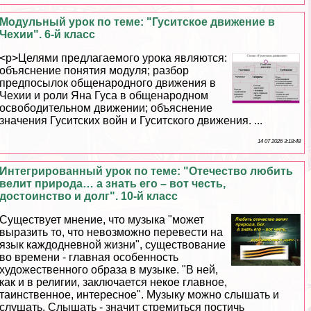
Модульный урок по теме: "Гуситское движение в
Чехии". 6-й класс
<p>Целями предлагаемого урока являются:
объяснение понятия модуля; разбор
предпосылок общенародного движения в
Чехии и роли Яна Гуса в общенародном
освободительном движении; объяснение
значения Гуситских войн и Гуситского движения. ...
14 07 2026 3:18:48
Интегрированный урок по теме: "Отечество любить
велит природа… а знать его – вот честь,
достоинство и долг". 10-й класс
Существует мнение, что музыка "может
выразить то, что невозможно перевести на
язык каждодневной жизни", существование
во времени - главная особенность
художественного образа в музыке. "В ней,
как и в религии, заключается некое главное,
таинственное, интересное". Музыку можно слышать и
слушать. Слышать - значит стремиться постичь