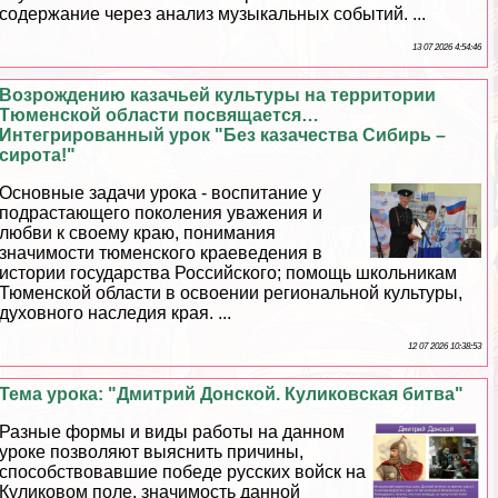
содержание через анализ музыкальных событий. ...
13 07 2026 4:54:46
Возрождению казачьей культуры на территории
Тюменской области посвящается…
Интегрированный урок "Без казачества Сибирь –
сирота!"
Основные задачи урока - воспитание у
подрастающего поколения уважения и
любви к своему краю, понимания
значимости тюменского краеведения в
истории государства Российского; помощь школьникам
Тюменской области в освоении региональной культуры,
духовного наследия края. ...
12 07 2026 10:38:53
Тема урока: "Дмитрий Донской. Куликовская битва"
Разные формы и виды работы на данном
уроке позволяют выяснить причины,
способствовавшие победе русских войск на
Куликовом поле, значимость данной