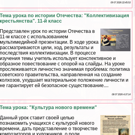
09 07 2026 22:45:53
Тема урока по истории Отечества: "Коллективизация
крестьянства". 11-й класс
Представлен урок по истории Отечества в
11-м классе с использованием
мультимедийной презентации. В ходе урока
рассматриваются цели, ход, результаты и
последствия коллективизации. В процессе
изучения темы учитель использует конспективное и
образное повествование с опорой на слайды. На уроке
прослеживается личностно значимая проблема: политика
советского правительства, направленная на создание
колхозов, ухудшает материальное положение личности и
не гарантирует ей безопасное существование....
08 07 2026 4:37:14
Тема урока: "Культура нового времени"
Данный урок ставит своей целью
познакомить учащихся с культурой нового
времени, дать представление о творчестве
композиторов и художников, о роли