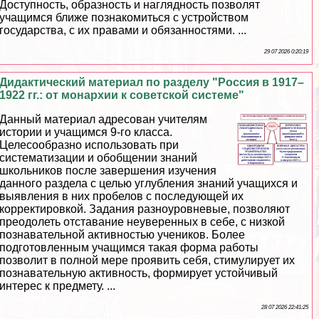
Доступность, образность и наглядность позволят
учащимся ближе познакомиться с устройством
государства, с их правами и обязанностями. ...
29 07 2026 0:20:19
Дидактический материал по разделу "Россия в 1917–
1922 гг.: от монархии к советской системе"
Данный материал адресован учителям
истории и учащимся 9-го класса.
Целесообразно использовать при
систематизации и обобщении знаний
школьников после завершения изучения
данного раздела с целью углубления знаний учащихся и
выявления в них пробелов с последующей их
корректировкой. Задания разноуровневые, позволяют
преодолеть отставание неуверенных в себе, с низкой
познавательной активностью учеников. Более
подготовленным учащимся такая форма работы
позволит в полной мере проявить себя, стимулирует их
познавательную активность, формирует устойчивый
интерес к предмету. ...
28 07 2026 22:41:25