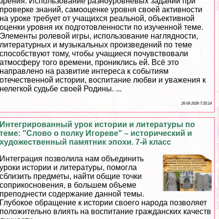
зрения. Использование разноуровневых заданий при
проверке знаний, самооценке уровня своей активности
на уроке требует от учащихся реальной, объективной
оценки уровня их подготовленности по изученной теме.
Элементы ролевой игры, использование наглядности,
литературных и музыкальных произведений по теме
способствуют тому, чтобы учащиеся почувствовали
атмосферу того времени, прониклись ей. Всё это
направлено на развитие интереса к событиям
отечественной истории, воспитание любви и уважения к
нелегкой судьбе своей Родины. ...
26 06 2026 7:35:14
Интегрированный урок истории и литературы по
теме: "Слово о полку Игореве" – исторический и
художественный памятник эпохи. 7-й класс
Интеграция позволила нам объединить
уроки истории и литературы, помогла
сблизить предметы, найти общие точки
соприкосновения, в большем объеме
преподнести содержание данной темы.
Глубокое обращение к истории своего народа позволяет
положительно влиять на воспитание гражданских качеств