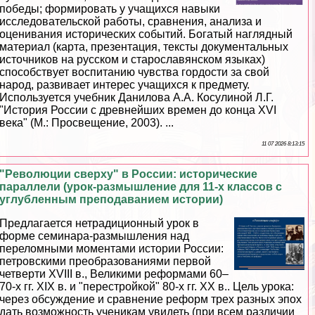
победы; формировать у учащихся навыки
исследовательской работы, сравнения, анализа и
оценивания исторических событий. Богатый наглядный
материал (карта, презентация, тексты документальных
источников на русском и старославянском языках)
способствует воспитанию чувства гордости за свой
народ, развивает интерес учащихся к предмету.
Используется учебник Данилова А.А. Косулиной Л.Г.
"История России с древнейших времен до конца XVI
века" (М.: Просвещение, 2003). ...
11 07 2026 8:13:15
"Революции сверху" в России: исторические
параллели (урок-размышление для 11-х классов с
углубленным преподаванием истории)
Предлагается нетрадиционный урок в
форме семинара-размышления над
переломными моментами истории России:
петровскими преобразованиями первой
четверти XVIII в., Великими реформами 60–
70-х гг. XIX в. и "перестройкой" 80-х гг. ХХ в.. Цель урока:
через обсуждение и сравнение реформ трех разных эпох
дать возможность ученикам увидеть (при всем различии