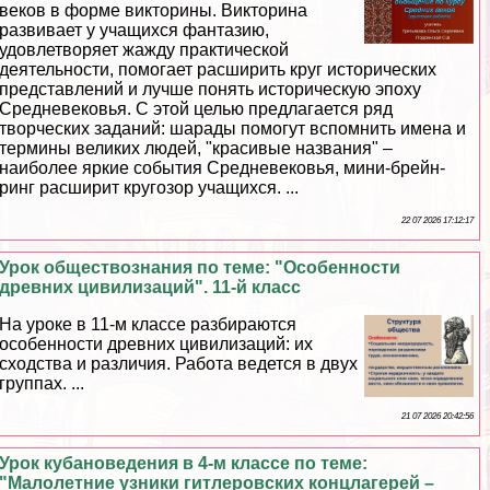
веков в форме викторины. Викторина
развивает у учащихся фантазию,
удовлетворяет жажду пpaктической
деятельности, помогает расширить круг исторических
представлений и лучше понять историческую эпоху
Средневековья. С этой целью предлагается ряд
творческих заданий: шарады помогут вспомнить имена и
термины великих людей, "красивые названия" –
наиболее яркие события Cредневековья, мини-брейн-
ринг расширит кругозор учащихся. ...
22 07 2026 17:12:17
Урок обществознания по теме: "Особенности
древних цивилизаций". 11-й класс
На уроке в 11-м классе разбираются
особенности древних цивилизаций: их
сходства и различия. Работа ведется в двух
группах. ...
21 07 2026 20:42:56
Урок кубановедения в 4-м классе по теме:
"Малолетние узники гитлеровских концлагерей –