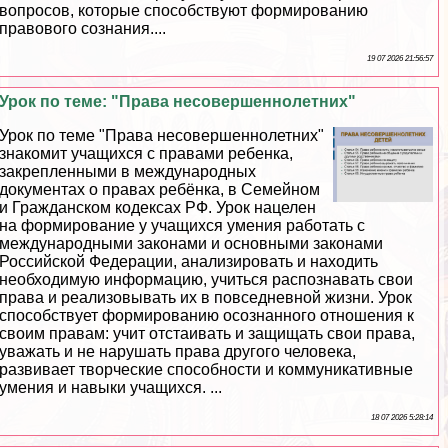
вопросов, которые способствуют формированию
правового сознания....
19 07 2026 21:56:57
Урок по теме: "Права несовершеннолетних"
Урок по теме "Права несовершеннолетних"
знакомит учащихся с правами ребенка,
закрепленными в международных
документах о правах ребёнка, в Семейном
и Гражданском кодексах РФ. Урок нацелен
на формирование у учащихся умения работать с
международными законами и основными законами
Российской Федерации, анализировать и находить
необходимую информацию, учиться распознавать свои
права и реализовывать их в повседневной жизни. Урок
способствует формированию осознанного отношения к
своим правам: учит отстаивать и защищать свои права,
уважать и не нарушать права другого человека,
развивает творческие способности и коммуникативные
умения и навыки учащихся. ...
18 07 2026 5:28:14