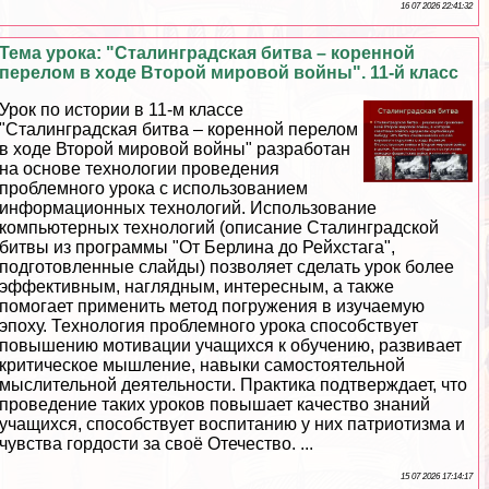
16 07 2026 22:41:32
Тема урока: "Сталинградская битва – коренной
перелом в ходе Второй мировой войны". 11-й класс
Урок по истории в 11-м классе
"Сталинградская битва – коренной перелом
в ходе Второй мировой войны" разработан
на основе технологии проведения
проблемного урока с использованием
информационных технологий. Использование
компьютерных технологий (описание Сталинградской
битвы из программы "От Берлина до Рейхстага",
подготовленные слайды) позволяет сделать урок более
эффективным, наглядным, интересным, а также
помогает применить метод погружения в изучаемую
эпоху. Технология проблемного урока способствует
повышению мотивации учащихся к обучению, развивает
критическое мышление, навыки самостоятельной
мыслительной деятельности. Пpaктика подтверждает, что
проведение таких уроков повышает качество знаний
учащихся, способствует воспитанию у них патриотизма и
чувства гордости за своё Отечество. ...
15 07 2026 17:14:17