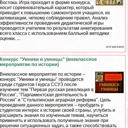
Востока. Игра проходит в форме конкурса,
носит соревновательный хаpaктер, который
приводит к повышению самоконтроля учащихся, их
активизации, четкому соблюдению правил. Анализ
эффективности проведения дидактической игры
проводится учителем по результатам анкетирования
всего класса с использованием балльной методики
оценки. ...
25 07 2026 5:45:29
Конкурс "Умники и умницы" (внеклассное
мероприятие по истории)
Внеклассное мероприятие по истории –
конкурс "Умники и умницы" проводится
среди студентов I курса ССУЗ после
изучения тем "Первая русская революция в
России", "Парламентская деятельность в
России" и "Столыпинская аграрная реформа". Цель
проведения данного мероприятия – пробудить у
студентов интерес к истории своей страны, углубить и
расширить знания по изученным темам, научиться
применять и использовать полученные знания при
решении ситуационных задач, а также способствовать