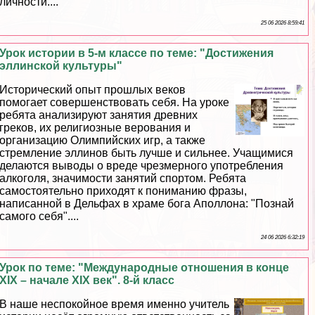
личности....
25 06 2026 8:59:41
Урок истории в 5-м классе по теме: "Достижения
эллинской культуры"
Исторический опыт прошлых веков
помогает совершенствовать себя. На уроке
ребята анализируют занятия древних
греков, их религиозные верования и
организацию Олимпийских игр, а также
стремление эллинов быть лучше и сильнее. Учащимися
делаются выводы о вреде чрезмерного употрeбления
алкоголя, значимости занятий спортом. Ребята
самостоятельно приходят к пониманию фразы,
написанной в Дельфах в храме бога Аполлона: "Познай
самого себя"....
24 06 2026 6:32:19
Урок по теме: "Международные отношения в конце
XIX – начале XIX век". 8-й класс
В наше неспокойное время именно учитель