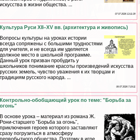
искусства в жизни общества. ...
07 07 2026 13:11:39
Культура Руси XII–XV вв. (архитектура и живопись)
Вопросы культуры на уроках истории
всегда сопряжены с большими трудностями
для учителя, и не всегда им уделяется
должное место в школьной программе.
Данный урок призван пробудить у
школьников понимание красоты произведений искусства
русских земель, чувство уважения к их творцам и
традициям русского народа. ...
06 07 2026 7:19:11
Контрольно-обобщающий урок по теме: "Борьба за
огонь"
В основе урока – материал из романа Ж.
Рони-старшего "Борьба за огонь",
приключения героев которого заставляют
сразу погрузиться в атмосферу
первобытного общества. Поэтому в игре